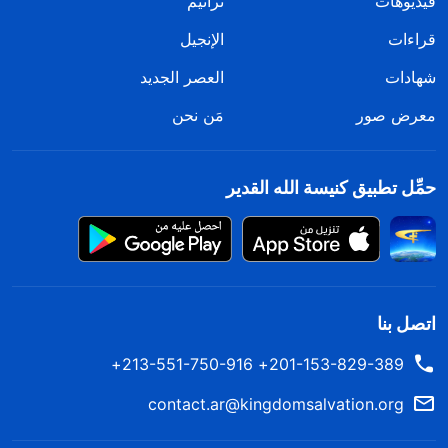
فيديوهات
ترانيم
قراءات
الإنجيل
شهادات
العصر الجديد
معرض صور
مَن نحن
حمِّل تطبيق كنيسة الله القدير
اتصل بنا
201-153-829-389+ 213-551-750-916+
contact.ar@kingdomsalvation.org