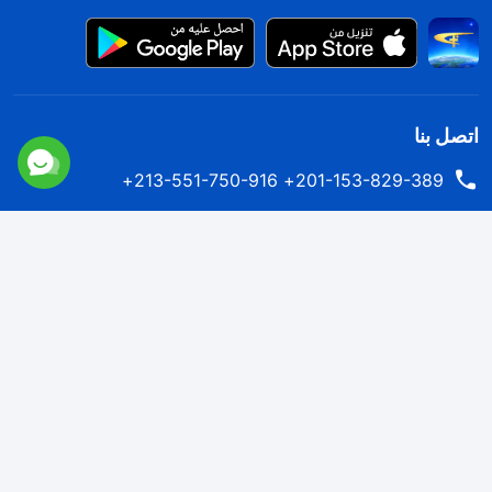
اتصل بنا
201-153-829-389+ 213-551-750-916+
contact.ar@kingdomsalvation.org
نزل ملكوت الله.
لقد نزلت المملكة بالفعل إلى الأرض! هل تريد دخوله؟
اعرف المزيد
تواصل معنا عبر Messenger
اتبعنا