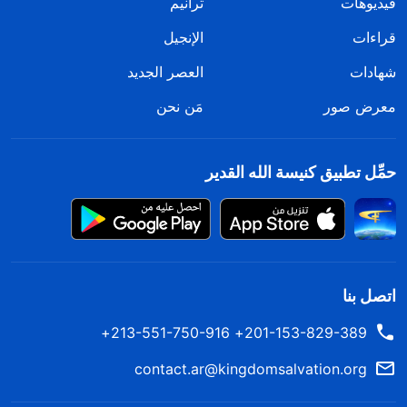
فيديوهات
ترانيم
قراءات
الإنجيل
شهادات
العصر الجديد
معرض صور
مَن نحن
حمِّل تطبيق كنيسة الله القدير
اتصل بنا
201-153-829-389+ 213-551-750-916+
contact.ar@kingdomsalvation.org