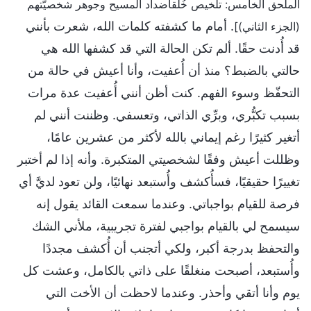
الملحق الخامس: تلخيص خُلُقأضداد المسيح وجوهر شخصيَّتهم
. أمام ما كشفته كلمات الله، شعرت بأنني
(الجزء الثاني)]
قد أُدنت حقًا. ألم تكن الحالة التي قد كشفها الله هي
حالتي بالضبط؟ منذ أن أُعفيت، وأنا أعيش في حالة من
التحفّظ وسوء الفهم. كنت أظن أنني أُعفيت عدة مرات
بسبب تكبُّري، وبرِّي الذاتي، وتعسفي. وظننت أنني لم
أتغير كثيرًا رغم إيماني بالله لأكثر من عشرين عامًا،
وظللت أعيش وفقًا لشخصيتي المتكبرة. وأنه إذا لم أختبر
تغييرًا حقيقيًا، فسأُكشف وأُستبعد نهائيًا، ولن تعود لديَّ أي
فرصة للقيام بواجباتي. وعندما سمعت القائد يقول إنه
سيسمح لي بالقيام بواجبي لفترة تجريبية، ملأني الشك
والتحفظ بدرجة أكبر، ولكي أتجنب أن أُكشف مجددًا
وأُستبعد، أصبحت منغلقًا على ذاتي بالكامل، وعشت كل
يوم وأنا أتقي وأحذر. وعندما لاحظت أن الأخت التي