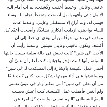
عاقبتي وغايتي. وعندما أُعفيت وكُشِفت، لم آتِ أمام الله
لأتأمل ذاتي وأفهمها، بل أصبحت متحفظًا تجاه الله وساء
فهمي له، ولم أراعِ إلا مستقبلي وغايتي. وعندما عدت
للقيام بواجبتي، ازدادت أفكاري تشابكًا، وأصبحت أعقّد كل
موقف في ذهني، خوفًا من أن يؤدي أي خطأ إلى أن
أُكشف وتكون عاقبتي وغايتي سيئتين. وعندما رأيت أن
الأخت "لي شين" كانت تعيش في حالة سلبية بسبب حالتها
السيئة، وأنها كانت تؤخر واجباتها، كنت أعلم أن عليّ أن
أحمي عمل الكنيسة بالإشارة إلى المشكلات لـ "لي شين"
ومساعدتها على أداء مهمتها بشكل جيد، لكنني كنت قلقًا
من أن تظن "لي شين" أنني متكبر وبار في عينيّ نفسي
ولم أتغير، فأهملت عمل الكنيسة. كنت أعيش بحسب
السمّ الشيطاني "اللهم نفسي، وليبحث كل امرء عن
مصلحته فقط"، ولا أقوم بواجباتي إلا لكسب البركات