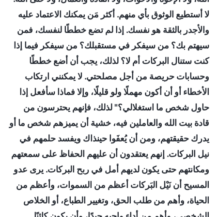
لا أستطيع الوثوق بأي منهم. أكثر مَن يمكنك الاعتماد عليه
والأجدر بالثقة هو نفسك. إذا لم تضع خططًا لنفسك، فمن
سيهتم بك؟ من سيفكر في مستقبلك؟ من سيفكر فيما إذا
كنت ستنال البركات أم لا؟ لذلك، يجب أن أضع خططًا
وحسابات حريصة من أجل مصلحتي. لا يمكنني ارتكاب
الأخطاء أو أن أكون مهملًا ولو قليلًا، وإلا فماذا سأفعل إذا
حاول شخص ما استغلالي؟" لذلك، فإنهم يحترسون من
قادة بيت الله والعاملين فيه، خشية أن يميزهم شخص ما أو
يدرك حقيقتهم، ومن أن يُعفَوا حينذاك ويفسد حلمهم في
نيل البركات. إنهم يعتقدون أن عليهم الحفاظ على سمعتهم
ومكانتهم حتى يكون لديهم أمل في ربح البركات. يرى عدو
المسيح أن نَيْل البَركات أعظم من السموات، وأعظم من
الحياة، وأهم من طلب الحق، وتغيير الطباع، أو الخلاص
الشخصي، وأهم من أداء واجبه جيدًا، وأن يكون كائنًا