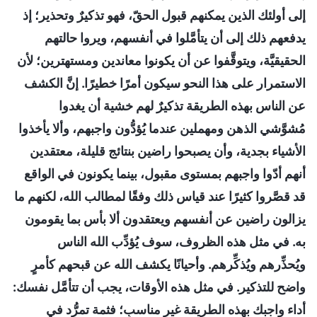
إلى أولئك الذين يمكنهم قبول الحقّ، فهو تذكيرٌ وتحذير؛ إذ
يدفعهم ذلك إلى أن يتأمَّلوا في أنفسهم، ويروا حالتهم
الحقيقيَّة، ويتوقَّفوا عن أن يكونوا معاندين ومستهترين؛ لأن
الاستمرار على هذا النحو سيكون أمرًا خطيرًا. إنَّ الكشف
عن الناس بهذه الطريقة تذكيرٌ لهم خشية أن يغدوا
مُشوَّشي الذهن ومهملين عندما يُؤدُّون واجبهم، وألا يأخذوا
الأشياء بجدية، وأن يصبحوا راضين بنتائج قليلة، معتقدين
أنهم أدّوا واجبهم بمستوى مقبول، بينما يكونون في الواقع
قد قصَّروا كثيرًا عند قياس ذلك وفقًا لمطالب الله، لكنهم ما
يزالون راضين عن أنفسهم ويعتقدون ألا بأس بما يقومون
به. في مثل هذه الظروف، سوف يُؤدِّب الله الناس
ويُحذِّرهم ويُذكِّرهم. وأحيانًا يكشف الله عن قبحهم كأمرٍ
واضح للتذكير. في مثل هذه الأوقات، يجب أن تتأمَّل نفسك:
أداء واجبك بهذه الطريقة غير مناسبٍ؛ فثمة تمرُّد في