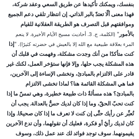
بنفسك، ويمكنك تأكيدها عن طريق السعي وعقد شركة،
فهذا معنى ألّا تعتدّ بالبر الذاتي. إن انتظار تلقي دعم الجميع
وموافقتهم قبل التصرف هو الطريقة العقلانية للقيام
بالأمور
"
(الكلمة، ج. 3. أحاديث مسيح الأيام الأخيرة. لا ينعم
. "
إذا
المرء بعلاقة طبيعية مع الله إلا بالعيش في حضرته كثيرًا)
كنت متأكدًا من أنك وجدت مشكلة، وفهمت في قلبك أن
هذه المشكلة يجب حلها، وإلا فإنها ستؤخر العمل، لكنك غير
قادر على الالتزام بالمبادئ، وتخشى الإساءة إلى الآخرين،
فما هي المشكلة القائمة هنا؟ لماذا تخشى الالتزام
بالمبادئ؟ هذه مسألةٌ ذات طبيعة خطيرة، وهي تمسّ ما إذا
كنت تحبّ الحقّ، وما إذا كان لديك حسٌّ بالعدالة. يجب أن
تُعبِّر عن رأيك حتَّى إن كنت لا تعرف ما إذا كان صحيحًا. وإذا
كان لديك رأيٌ أو فكرة، فعليك أن تقولهما، وأن تدع الآخرين
يقيمونهما. سوف توجد فوائد لك عند عمل ذلك، وسوف