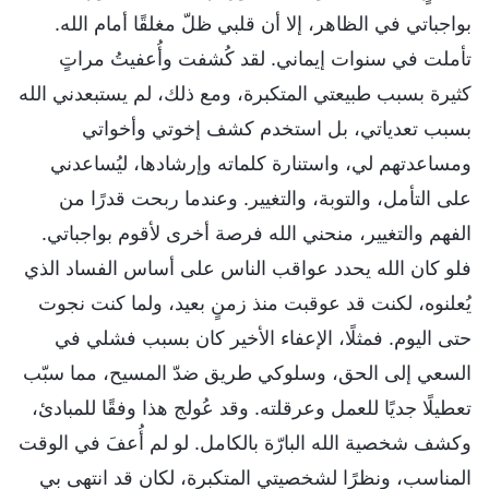
بواجباتي في الظاهر، إلا أن قلبي ظلّ مغلقًا أمام الله.
تأملت في سنوات إيماني. لقد كُشفت وأُعفيتُ مراتٍ
كثيرة بسبب طبيعتي المتكبرة، ومع ذلك، لم يستبعدني الله
بسبب تعدياتي، بل استخدم كشف إخوتي وأخواتي
ومساعدتهم لي، واستنارة كلماته وإرشادها، ليُساعدني
على التأمل، والتوبة، والتغيير. وعندما ربحت قدرًا من
الفهم والتغيير، منحني الله فرصة أخرى لأقوم بواجباتي.
فلو كان الله يحدد عواقب الناس على أساس الفساد الذي
يُعلنوه، لكنت قد عوقبت منذ زمنٍ بعيد، ولما كنت نجوت
حتى اليوم. فمثلًا، الإعفاء الأخير كان بسبب فشلي في
السعي إلى الحق، وسلوكي طريق ضدّ المسيح، مما سبّب
تعطيلًا جديًا للعمل وعرقلته. وقد عُولج هذا وفقًا للمبادئ،
وكشف شخصية الله البارّة بالكامل. لو لم أُعفَ في الوقت
المناسب، ونظرًا لشخصيتي المتكبرة، لكان قد انتهى بي