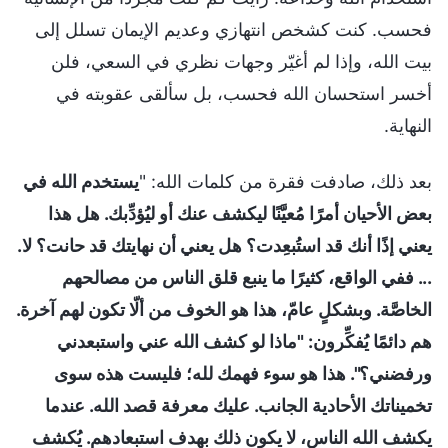
فحسب. كنت كشخص انتهازي وعديم الإيمان تسلل إلى
بيت الله، وإذا لم أغيّر وجهات نظري في السعي، فلن
أخسر استحسان الله فحسب، بل سألقى عقوبته في
النهاية.
بعد ذلك، صادفت فقرة من كلمات الله: "
يستخدم الله في
بعض الأحيان أمرًا مُعيَّنًا ليكشف عنك أو ليُؤدِّبك. هل هذا
يعني إذًا أنك قد استُبعِدت؟ هل يعني أن نهايتك قد حانت؟ لا.
... ففي الواقع، كثيرًا ما ينبع قلق الناس من مصالحهم
الخاصَّة. وبشكلٍ عامّ، هذا هو الخوف من ألّا تكون لهم آخرة.
هم دائمًا يُفكِّرون: "ماذا لو كشف الله عني واستبعدني
ورفضني؟". هذا هو سوء فهمك لله؛ فليست هذه سوى
تخميناتك الأحادية الجانب. عليك معرفة قصد الله. عندما
يكشف الله الناس، لا يكون ذلك بهدف استبعادهم. يُكشف