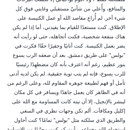
والمنافع، وأُعلي من شأنيّ مستقبلي وغايتي فوق كل
شيء آخر. لم أُراعِ مقاصد الله أو عمل الكنيسة على
الإطلاق. كنت مستعدًا للقيام بما يفيدني، أما إذا لم يكن
هناك منفعة شخصية، فكنت أتجاهله، حتى لو رأيت أنه
يضر بعمل الكنيسة. كنت أنانيًا وحقيرًا حقًا! فكرت في
"بولس" على طريق دمشق. بعد أن صعقه الرب يسوع
بنور عظيم، رغم أنه اعترف بأنه كان مضطهِدًا رئيسيًا
للرب يسوع، فإنه لم يتب توبة حقيقية. لم يكن لديه أدنى
تأمل أو فهم لطبيعة جوهره المقاوم لله، وعلى الرغم من
أنه في الظاهر كان يعمل جاهدًا ويسافر في كل مكان
ليبشر بالإنجيل، إلا أن نيته كانت المساومة مع الله على
إكليل ومكافآت. ألم تكن وجهات نظري في السعي
والطريق الذي سلكته مثل "بولس" تمامًا؟ كنت أحاول
استخدام الله وخداعه. رأيت كم كنت مجرَّدًا من الإنسانية