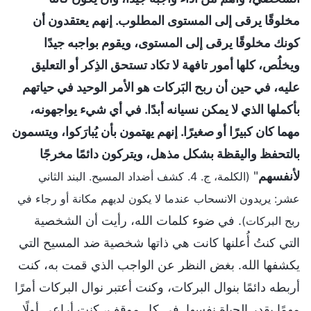
مخلوقًا يرقى إلى المستوى المطلوب. إنهم يعتقدون أن
كونك مخلوقًا يرقى إلى المستوى، ويقوم بواجبه جيدًا
ويخلُص، كلها أمور تافهة لا تكاد تستحق الذِكر أو التعليق
عليه، في حين أن ربح البَركات هو الأمر الوحيد في حياتهم
بأكملها الذي لا يمكن نسيانه أبدًا. في أي شيء يواجهونه،
مهما كان كبيرًا أو صغيرًا. إنهم يهتمون بأن يُبارَكوا، ويتسمون
بالتحفظ واليقظة بشكل مذهل، ويتركون دائمًا مخرجًا
لأنفسهم
"
(الكلمة، ج. 4. كشف أضداد المسيح. البند الثاني
عشر: يريدون الانسحاب عندما لا يكون لديهم مكانة أو رجاء في
. في ضوء كلمات الله، رأيت أن الشخصية
ربح البركات)
التي كنتُ أُعلنها كانت هي ذاتها شخصية ضد المسيح التي
يكشفها الله. بغض النظر عن الواجب الذي قمت به، كنت
أربطه دائمًا بنوال البركات، وكنت أعتبر نوال البركات أمرًا
مهمًا بقدر الحياة نفسها. في كل موقف، كنت أراعي أولًا