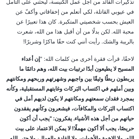
تذكيرات القائد من أجل عمل الكنيسة، ليحثني على التأمل
في عيوبي القاتلة، لكي أتعلم من إخفاقاتي وأكفّ عن
العيش بحسب شخصيتي المتكبرة. كان هذا تعبيرًا عن
محبة الله. لكن بدلًا من أن أقبل هذا من الله، شعرت
بالريبة والشك. رأيت أنني كنت حقًا ماكرًا وشريرًا!
لاحقًا، قرأت فقرة أخرى من كلمات الله: "
إن أعداء
المسيح لا يطيعون أبدًا ترتيبات بيت الله، وهم دائمًا ما
يربطون ربطًا وثيقًا بين واجبهم وشهرتهم وربحهم ومكانتهم
وبين أملهم في اكتساب البَركات وغايتهم المستقبلية، وكأنه
بمجرد فقدان سمعتهم ومكانتهم لا يكون لديهم أمل في
اكتساب البَركات والمكافآت، فيشعرون وكأنهم يفقدون
حياتهم من أجل هذه الأشياء. يفكرون: "يجب أن أكون
حريصًا، يجب ألا أكون مهملًا! لا يمكن الاعتماد على بيت
الله، ولا الإخوة والأخوات، ولا القادة والعمال، ولا حتى الله.