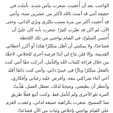
الواجب. بعد أن أُعفيت، شعرت بيأس شديد. تأملت في
حقيقة أنني قد آمنت بالله لأكثر من عشرين سنة، وأنني
قد أُعفيت أكثر من مرة بسبب تكبّري وبرّي الذاتي، وحتى
الآن، لم أكن قد تغيّرت كثيرًا. شعرت بأنه كان عليّ أن
أُحسن السلوك في القيام بواجبي من تلك اللحظة
فصاعدًا، ولا يمكنني أن أظل متكبّرًا هكذا أو أكرر أخطائي
القديمة، وإلا فلن تتاح لي أبدًا فرصة أخرى للخلاص. لاحقًا،
من خلال قراءة كلمات الله والتأمل، أدركت حقًا أنني كنت
بالفعل متكبّرًا وبارًّا في عينيّ ذاتي، وأنني كنت دائمًا أقيّد
أخي أثناء شراكتي معه، وأفرض عليه رغباتي وأفكاري،
وأنتظر أن يطيعني. ونتيجةً لذلك، تعطل العمل. هُذِّبتُ
المرة تلو الأخرى ولم أتأمل قط. وكنت أتبع فعلًا طريق
ضدّ المسيح. شعرت بكراهية عميقة لذاتي، وعقدت العزم
على القيام بواجبي بإخلاص وثبات من الآن فصاعدًا.