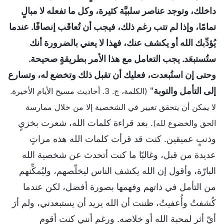
داخلك، وتوجد عناصر سلبيَّة كثيرة، وكل ما تفعله لا مبالٍ
تمامًا، وإذا لم تتب رغم ذلك، فيجب أن تُعاقَب إنصافًا. عندما
يُؤدِّبك الله أو يكشف عنك، فهذا لا يعني بالضرورة أنك
ستُستبعَد. يجب التعامل مع هذا الأمر بطريقةٍ صحيحة.
وحتى إن استُبعدت، فعليك أن تقبل ذلك وتخضع له، وتسارع
إلى التأمل والتوبة
"
(الكلمة، ج. 3. أحاديث مسيح الأيام الأخيرة.
لا يمكن أن يتحقق تغيير في الشخصية إلا من خلال ممارسة
. بعد قراءة كلمات الله، شعرت بخزيٍ
الحق والخضوع لله)
وذنبٍ عميقين. كنت قد قرأت كلمات الله هذه مراتٍ
عديدة من قبل، وغالبًا ما كنت أتحدث عن شخصية الله
البارّة، وأقول إن الله يكشف الناس ليخلّصهم، وليُمكِّنهم
من التأمل في ذاتهم وفهمها بصورة أفضل، لكن عندما
كُشفتُ وأُعفيتُ، ظننت أن الله يريد أن يستبعدني، ولم أرَ
أيّ أثرٍ لمحبة الله أو خلاصه. ورغم أنني كنت أقوم