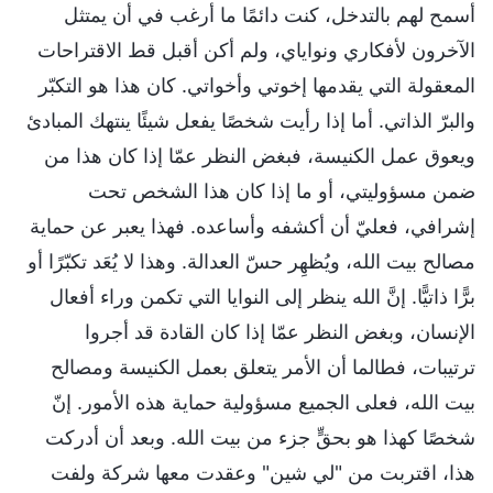
أسمح لهم بالتدخل، كنت دائمًا ما أرغب في أن يمتثل
الآخرون لأفكاري ونواياي، ولم أكن أقبل قط الاقتراحات
المعقولة التي يقدمها إخوتي وأخواتي. كان هذا هو التكبّر
والبرّ الذاتي. أما إذا رأيت شخصًا يفعل شيئًا ينتهك المبادئ
ويعوق عمل الكنيسة، فبغض النظر عمّا إذا كان هذا من
ضمن مسؤوليتي، أو ما إذا كان هذا الشخص تحت
إشرافي، فعليّ أن أكشفه وأساعده. فهذا يعبر عن حماية
مصالح بيت الله، ويُظهِر حسّ العدالة. وهذا لا يُعَد تكبّرًا أو
برًّا ذاتيًّا. إنَّ الله ينظر إلى النوايا التي تكمن وراء أفعال
الإنسان، وبغض النظر عمّا إذا كان القادة قد أجروا
ترتيبات، فطالما أن الأمر يتعلق بعمل الكنيسة ومصالح
بيت الله، فعلى الجميع مسؤولية حماية هذه الأمور. إنّ
شخصًا كهذا هو بحقٍّ جزء من بيت الله. وبعد أن أدركت
هذا، اقتربت من "لي شين" وعقدت معها شركة ولفت