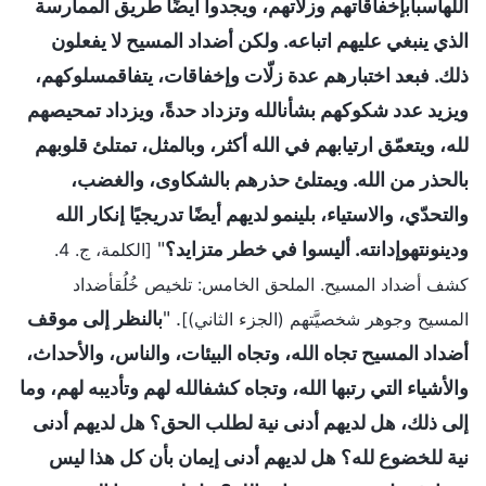
اللهأسبابإخفاقاتهم وزلاتهم، ويجدوا أيضًا طريق الممارسة
الذي ينبغي عليهم اتباعه. ولكن أضداد المسيح لا يفعلون
ذلك. فبعد اختبارهم عدة زلّات وإخفاقات، يتفاقمسلوكهم،
ويزيد عدد شكوكهم بشأنالله وتزداد حدةً، ويزداد تمحيصهم
لله، ويتعمّق ارتيابهم في الله أكثر، وبالمثل، تمتلئ قلوبهم
بالحذر من الله. ويمتلئ حذرهم بالشكاوى، والغضب،
والتحدّي، والاستياء، بلينمو لديهم أيضًا تدريجيًا إنكار الله
ودينونتهوإدانته. أليسوا في خطر متزايد؟
"
[الكلمة، ج. 4.
كشف أضداد المسيح. الملحق الخامس: تلخيص خُلُقأضداد
. "
بالنظر إلى موقف
المسيح وجوهر شخصيَّتهم (الجزء الثاني)]
أضداد المسيح تجاه الله، وتجاه البيئات، والناس، والأحداث،
والأشياء التي رتبها الله، وتجاه كشفالله لهم وتأديبه لهم، وما
إلى ذلك، هل لديهم أدنى نية لطلب الحق؟ هل لديهم أدنى
نية للخضوع لله؟ هل لديهم أدنى إيمان بأن كل هذا ليس