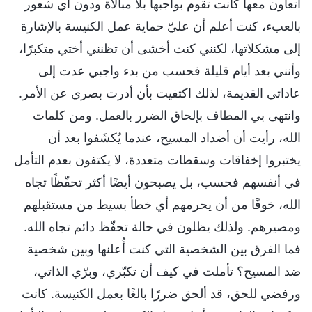
أتعاون معها كانت تقوم بواجبها بلا مبالاة ودون أي شعور
بالعبء، كنت أعلم أن عليّ حماية عمل الكنيسة بالإشارة
إلى مشكلاتها، لكنني كنت أخشى أن تظنني أختي متكبرًا،
وأنني بعد أيام قليلة فحسب من بدء واجبي عدت إلى
عاداتي القديمة، لذلك اكتفيت بأن أدرت بصري عن الأمر.
وانتهى بي المطاف بإلحاق الضرر بالعمل. ومن كلمات
الله، رأيت أن أضداد المسيح، عندما يُكشَفوا بعد أن
يختبروا إخفاقات وسقطات متعددة، لا يكتفون بعدم التأمل
في أنفسهم فحسب، بل يصبحون أيضًا أكثر تحفّظًا تجاه
الله، خوفًا من أن يحرمهم أي خطأ بسيط من مستقبلهم
ومصيرهم. ولذلك يظلون في حالة تحفّظ دائم تجاه الله.
فما الفرق بين الشخصية التي كنت أُعلنها وبين شخصية
ضد المسيح؟ تأملت في كيف أن تكبّري، وبرّي الذاتي،
ورفضي للحق، قد ألحق ضررًا بالغًا بعمل الكنيسة. كانت