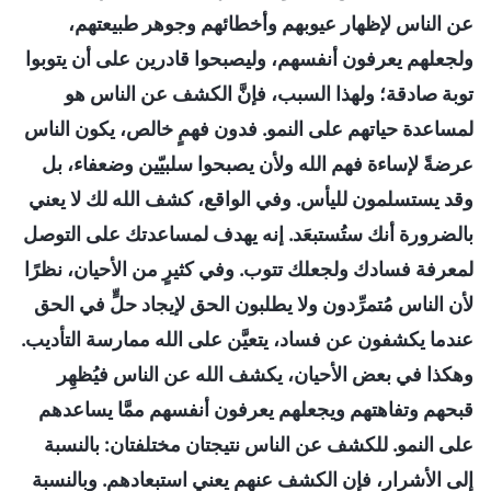
عن الناس لإظهار عيوبهم وأخطائهم وجوهر طبيعتهم،
ولجعلهم يعرفون أنفسهم، وليصبحوا قادرين على أن يتوبوا
توبة صادقة؛ ولهذا السبب، فإنَّ الكشف عن الناس هو
لمساعدة حياتهم على النمو. فدون فهمٍ خالص، يكون الناس
عرضةً لإساءة فهم الله ولأن يصبحوا سلبيّين وضعفاء، بل
وقد يستسلمون لليأس. وفي الواقع، كشف الله لك لا يعني
بالضرورة أنك ستُستبعَد. إنه يهدف لمساعدتك على التوصل
لمعرفة فسادك ولجعلك تتوب. وفي كثيرٍ من الأحيان، نظرًا
لأن الناس مُتمرِّدون ولا يطلبون الحق لإيجاد حلٍّ في الحق
عندما يكشفون عن فساد، يتعيَّن على الله ممارسة التأديب.
وهكذا في بعض الأحيان، يكشف الله عن الناس فيُظهِر
قبحهم وتفاهتهم ويجعلهم يعرفون أنفسهم ممَّا يساعدهم
على النمو. للكشف عن الناس نتيجتان مختلفتان: بالنسبة
إلى الأشرار، فإن الكشف عنهم يعني استبعادهم. وبالنسبة