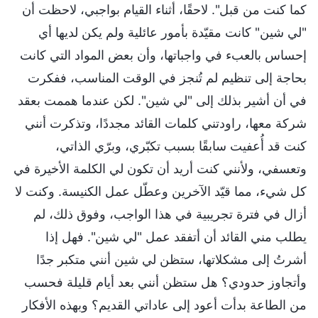
كما كنت من قبل". لاحقًا، أثناء القيام بواجبي، لاحظت أن
"لي شين" كانت مقيّدة بأمور عائلية ولم يكن لديها أي
إحساس بالعبء في واجباتها، وأن بعض المواد التي كانت
بحاجة إلى تنظيم لم تُنجز في الوقت المناسب، ففكرت
في أن أشير بذلك إلى "لي شين". لكن عندما هممت بعقد
شركة معها، راودتني كلمات القائد مجددًا، وتذكرت أنني
كنت قد أُعفيت سابقًا بسبب تكبّري، وبرّي الذاتي،
وتعسفي، ولأنني كنت أريد أن تكون لي الكلمة الأخيرة في
كل شيء، مما قيّد الآخرين وعطّل عمل الكنيسة. وكنت لا
أزال في فترة تجريبية في هذا الواجب، وفوق ذلك، لم
يطلب مني القائد أن أتفقد عمل "لي شين". فهل إذا
أشرتُ إلى مشكلاتها، ستظن لي شين أنني متكبر جدًا
وأتجاوز حدودي؟ هل ستظن أنني بعد أيام قليلة فحسب
من الطاعة بدأت أعود إلى عاداتي القديم؟ وبهذه الأفكار