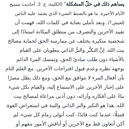
يساهم ذلك في حلّ المشكلة
"
(الكلمة، ج. 3. أحاديث مسيح
الأيام الأخيرة. ما هو بالضبط الشيء الذي يعتمد عليه الناس
. وبعد تأملي بعناية في كلمات الله، فهمت أن
للعيش؟)
تقييد الآخرين والتصرف من منطلق المكانة استنادًا إلى
شخصية متكبرة يختلف عن ممارسة الحق لحماية مصالح
بيت الله. إنَّ التكبُّر والبرُّ الذاتي ينطويان على القيام
بالأشياء دون طلب مبادئ الحق، وتمسك المرء الدائم
بوجهة نظره وعدم قبول اقتراحات الآخرين. مع العلم التام
بأن أفعال المرء لا تتوافق مع الحق، ومع ذلك يظل مصرًا
على إجبار الآخرين على الاستماع إليه، والقيام بكل شيء
بناءً على أفكاره وآرائه، دون أدنى مراعاة لمصالح بيت
الله. هذا هو التكبر والبر الذاتي والنية في استعراض القوة.
فمثلًا، عندما كنت قائدًا، كنت أتولى زمام كل شيء. لم
أكن أتعاون قط مع الآخرين أو أناقش الأمور معهم أو