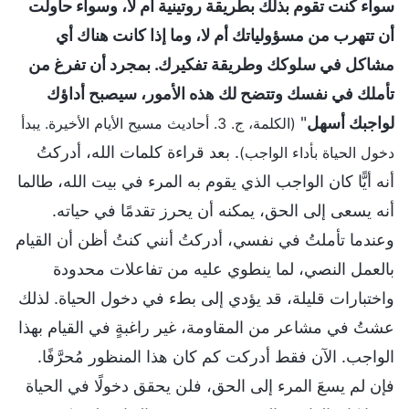
سواء كنت تقوم بذلك بطريقة روتينية أم لا، وسواء حاولت
أن تتهرب من مسؤولياتك أم لا، وما إذا كانت هناك أي
مشاكل في سلوكك وطريقة تفكيرك. بمجرد أن تفرغ من
تأملك في نفسك وتتضح لك هذه الأمور، سيصبح أداؤك
لواجبك أسهل
"
(الكلمة، ج. 3. أحاديث مسيح الأيام الأخيرة. يبدأ
. بعد قراءة كلمات الله، أدركتُ
دخول الحياة بأداء الواجب)
أنه أيًّا كان الواجب الذي يقوم به المرء في بيت الله، طالما
أنه يسعى إلى الحق، يمكنه أن يحرز تقدمًا في حياته.
وعندما تأملتُ في نفسي، أدركتُ أنني كنتُ أظن أن القيام
بالعمل النصي، لما ينطوي عليه من تفاعلات محدودة
واختبارات قليلة، قد يؤدي إلى بطء في دخول الحياة. لذلك
عشتُ في مشاعر من المقاومة، غير راغبةٍ في القيام بهذا
الواجب. الآن فقط أدركت كم كان هذا المنظور مُحرَّفًا.
فإن لم يسعَ المرء إلى الحق، فلن يحقق دخولًا في الحياة