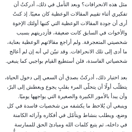
مثل هذه الانحرافات؟ وبعد التأمل في ذلك، أدركتُ أن
تفكيري أثناء تقييم المقالات الوعظية كان معيبًا. إذ كنتُ
أرى أن جودة المقالات الوعظية التي كتبها أولئك الإخوة
والأخوات في السابق كانت ضعيفة، فأزدريتهم بسبب
شخصيتي المتعجرفة. ولم أراجع مقالاتهم الوعظية بعناية،
ما أدى إلى تلك الانحرافات. وقد تبيّن لي أنه إن لم أعالج
شخصياتي الفاسدة، فلن أستطيع القيام بواجبي كما ينبغي.
بعد اختبار ذلك، أدركتُ بصدق أن السعي إلى دخول الحياة،
يتطلّب أولًا أن يتحلّى المرء بقلبٍ يجوع ويعطش إلى البرّ،
وأن يبدأ بالأمور الكبيرة والصغيرة التي يواجهها يوميًا.
وينبغي أن يُلاحظ ما يكشفه من شخصيات فاسدة في كل
وضع، ويطلب بنشاط ويتأمّل في أفكاره وآرائه الكامنة
في داخله، ثم يتبع كلمات الله ومبادئ الحق للممارسة