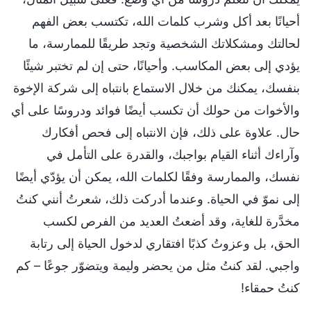
أحيانًا بعد أكل وشرب كلمات الله، تكتسب بعض الفهم
لحالتك ومشكلاتك الشخصية وتجد طريقًا للممارسة، ما
يؤدي إلى بعض المكاسب. وأحيانًا، حتى إن لم تختبر شيئًا
بنفسك، يمكنك من خلال الاستماع بانتباه إلى شركة الإخوة
والأخوات من حولك أن تكسب أيضًا فوائد ودروسًا على أي
حال. علاوة على ذلك، فإن الانتباه إلى فحص أفكارك
وآراءك أثناء القيام بواجبك، والقدرة على التأمل في
نفسك، والممارسة وفقًا لكلمات الله، يمكن أن يؤدّي أيضًا
إلى نموّ في الحياة. وعندما أدركت ذلك، شعرتُ أنني كنتُ
مخدَّرة للغاية، وقد أضعتُ العديد من الفرص لكسب
الحق، بل وعزوتُ كذبًا افتقاري لدخول الحياة إلى رتابة
واجبي. لقد كنتُ مثل من يحضر وليمة ويتضوّر جوعًا – كم
كنتُ حمقاء!