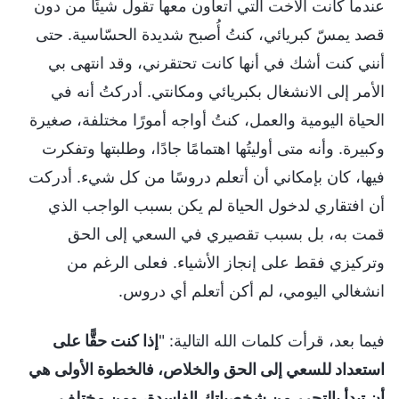
عندما كانت الأخت التي أتعاون معها تقول شيئًا من دون
قصد يمسّ كبريائي، كنتُ أُصبح شديدة الحسّاسية. حتى
أنني كنت أشك في أنها كانت تحتقرني، وقد انتهى بي
الأمر إلى الانشغال بكبريائي ومكانتي. أدركتُ أنه في
الحياة اليومية والعمل، كنتُ أواجه أمورًا مختلفة، صغيرة
وكبيرة. وأنه متى أوليتُها اهتمامًا جادًا، وطلبتها وتفكرت
فيها، كان بإمكاني أن أتعلم دروسًا من كل شيء. أدركت
أن افتقاري لدخول الحياة لم يكن بسبب الواجب الذي
قمت به، بل بسبب تقصيري في السعي إلى الحق
وتركيزي فقط على إنجاز الأشياء. فعلى الرغم من
انشغالي اليومي، لم أكن أتعلم أي دروس.
فيما بعد، قرأت كلمات الله التالية: "
إذا كنت حقًّا على
استعداد للسعي إلى الحق والخلاص، فالخطوة الأولى هي
أن تبدأ بالتحرر من شخصياتك الفاسدة، ومن مختلف