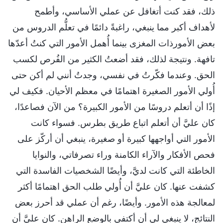
ذلك، فقد كنت أتغافل عن عملي الأساسي، وأطمح
لأهداف أكبر مما ينبغي، راغبةً دائمًا في تعلُّم الدروس من
بعض الأمورذات المغزى بينما أُهمل الأمور التي كنتُ أعدّها
تافهة. ونتيجة لذلك، فقد أضعتُ الكثير من الفُرص لكسب
الحق. وعندما فكّرتُ في نفسي، وجدتُ أنني لم أكن حتى
أُولي الأمور الصغيرة اهتمامًا في معظم الأحيان. فكيف لي
إذًا أن أتعلم دروسًا من الأمور الكبيرة؟ من الآن فصاعدًا،
كان عليَّ أن أتعلم اتباع طريق بطرس. فسواء كانت
الأمور التي أواجهها كبيرة أو صغيرة، ينبغي أن أركّز على
فحص الأفكار والآراء الكامنة وراء تصرفاتي، والنوايا
الخاطئة التي كانت لديَّ، وأيضًا الشخصيات الفاسدة التي
كشفت عنها. كان عليَّ أن أُولي طلب الحق اهتمامًا أكثر
لمعالجة هذه الأمور. وأيضًا، رغم أن عملي قد أحرز بعض
النتائج، لا ينبغي لي أن أكتفي بالوضع الراهن. كان عليَّ أن