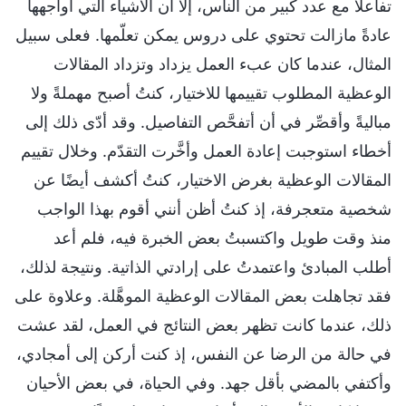
تفاعلًا مع عدد كبير من الناس، إلا أن الأشياء التي أواجهها
عادةً مازالت تحتوي على دروس يمكن تعلّمها. فعلى سبيل
المثال، عندما كان عبء العمل يزداد وتزداد المقالات
الوعظية المطلوب تقييمها للاختيار، كنتُ أصبح مهملةً ولا
مباليةً وأقصِّر في أن أتفحَّص التفاصيل. وقد أدّى ذلك إلى
أخطاء استوجبت إعادة العمل وأخَّرت التقدّم. وخلال تقييم
المقالات الوعظية بغرض الاختيار، كنتُ أكشف أيضًا عن
شخصية متعجرفة، إذ كنتُ أظن أنني أقوم بهذا الواجب
منذ وقت طويل واكتسبتُ بعض الخبرة فيه، فلم أعد
أطلب المبادئ واعتمدتُ على إرادتي الذاتية. ونتيجة لذلك،
فقد تجاهلت بعض المقالات الوعظية الموهَّلة. وعلاوة على
ذلك، عندما كانت تظهر بعض النتائج في العمل، لقد عشت
في حالة من الرضا عن النفس، إذ كنت أركن إلى أمجادي،
وأكتفي بالمضي بأقل جهد. وفي الحياة، في بعض الأحيان