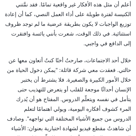
أعلم أن مثل هذه الأفكار غير واقعية تمامًا. فقد نمَّتني
الكنيسة لفترة طويلة على أداء العمل النصي، كما أن إعادة
توزيع الواجبات لا يكون بطريقة عرضية ما لم توجد ظروف
استثنائية. في ذلك الوقت، شعرت بأنني يائسة وافتقرت
إلى الدافع في واجبي.
خلال أحد الاجتماعات، صارحتُ أختًا كنتُ أتعاون معها عن
حالتي. فعقدت معي شركة قائلة: "يمكن دخول الحياة من
خلال الأمور الكبيرة والصغيرة. فلا يشترط أن يختبر
الإنسان أحداثًا موجعة للقلب أو يتعرض للتهذيب حتى
يتأمل في نفسه ويتعلّم الدروس. المفتاح هو أن يُدرك
المرء كشوف أفكاره اليومية، ويولي اهتمامًا لتعلم
الدروس من جميع الأشياء المختلفة التي تواجهه". وصادف
أن شاهدتُ مقطع فيديو لشهادة اختبارية بعنوان: الأشياء