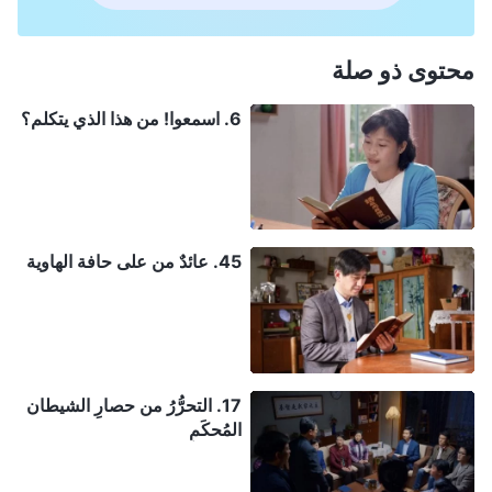
محتوى ذو صلة
6. اسمعوا! من هذا الذي يتكلم؟
45. عائدٌ من على حافة الهاوية
17. التحرُّرُ من حصارِ الشيطان
المُحكَمِ