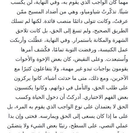
مهما كان الواجب الذي يقوم به، وفي النهاية، لن يكسب
شيئًا. تذكّرتُ شياومياو، وهي من أضداد المسيح ممّن
عرفتُ، وكانت تتولى دائمًا منصب قائدة. لكنها لم تسلك
الطريق الصحيح، ولم تسعَ إلى الحق، بل كانت تلاحق
الشهرة والمكانة باستمرار. وفي النهاية، عطّلت وأربكت
عمل الكنيسة، ورفضت التوبة تمامًا، فكُشف أمرها
واُستبعدت. وعلى النقيض، كان بعض الإخوة والأخوات
يقومون بواجبات تبدو غير مهمة، ولا يتفاعلون كثيرًا مع
الآخرين، ومع ذلك، متى ما حدثت أشياء، كانوا يركزون
على طلب الحق، والتأمل في ذواتهم، وكانوا يكتسبون
بعض الفهم الاختباري. أدركتُ أن دخول الحياة وكسب
الحق لا يعتمدان على نوع الواجب الذي يقوم به المرء، بل
على ما إذا كان يسعى إلى الحق ويمارسه. فحتى وإن بدا
عملي النصي، على السطح، رتيبًا بعض الشيء ولا يتضمّن