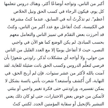
أكبر من الناس، وتواجه أوضاعًا أكثر، وهناك دروس تتعلمها
كل يوم، فيكون الرجاء في كسب الحق ونيل الخلاص
أعظم". ثم تذكّرتُ أنه في السابق، عندما كنتُ مشرفة
في الكنيسة، كنتُ أتفاعل مع عدد أكبر من الناس، وكنتُ
قد أحرزت بعض التقدّم في تمييز الناس والتعامل معهم
بحسب المبادئ. لم يكن الوضع كما هو الآن في واجبي
النصي، حيث لا أتفاعل يوميًا إلا مع العدد القليل من الناس
من حولي، ولا أواجه أي مشكلات تُذكر. راودني شعورًا بأن
فرصي لتعلُّم الدروس وكسب الحق باتت ضئيلة للغاية. لقد
آمنت بالله لأكثر من عشر سنوات. فإن لم أربح الحق، في
النهاية، ألن أُكشف وأُستبعد؟ شعرت بأنني يائسة بشكل لا
يمكن تفسيره، وراودتني حتى فكرة تغيير واجبي أو بيئتي
لأتمكن من خوض بعض الاختبارات، حتى لو كان ذلك يعني
التبشير بالإنجيل أو سقاية المؤمنين الجدد. لكنني كنتُ