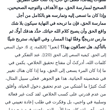
الصحيح لممارسة الحق، مع الأهداف والتوجيه الصحيحين،
وإذا كان ما تسعى إليه وتمارسه هو بالكامل من أجل
ممارسة الحق، فإن ما تربحه في النهاية سيكون بلا شك
واقع الحق وأن يصبح كلام الله حياتك. حدِّد هدفك أولًا، ثم
مارس تدريجيًّا وفقًا لهذا المسار، وفي النهاية، ستربح شيئًا
بالتأكيد. هل تصدِّقون بهذا؟
(نعم)"
[الكلمة، ج. 6. حول السعي
. عند التفكر في
إلى الحق. كيفية السعي إلى الحق (20)]
كلمات الله، أدركتُ أن مفتاح تحقيق الخلاص، يكمن في
ما إذا كان المرء يسعى إلى الحق، وما إذا كان هناك تغيير
في شخصيته الحياتية. هذا هو الجوهر. فعلى سبيل المثال،
كنتُ كثيرًا ما أشتكي من عدم تحقيق دخول الحياة، وأقلق
من عدم قدرتي على كسب الخلاص. لقد كنت غير فعالة
وسلبية في واجبي، بل وفكرت في طلب إعادة تعييني في
واجب آخر. لقد كان هذا الأمر الذي واجهته فرصة جيدة لي