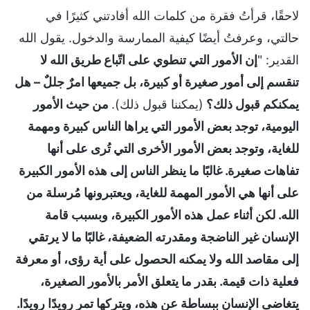
لاحقًا، قرأتُ فقرة من كلمات الله أفادتني كثيرًا في
حالتي، وعرفتُ أيضًا كيفية الممارسة والدخول. يقول الله
القدير: "
إن الأمور التي تنطوي على اتّباع طريق الله لا
تنقسم إلى أمور صغيرة أو كبيرة، بل جميعها امرٌ جللٌ – هل
يمكنكم قبول ذلك؟
(يمكننا قبول ذلك).
من حيث الأمور
اليومية، توجد بعض الأمور التي يراها الناس كبيرة ومهمة
للغاية، وتوجد بعض الأمور الأخرى التي تُرى على أنها
تفاهات صغيرة. غالبًا ما ينظر الناس إلى هذه الأمور الكبيرة
على أنها هي الأمور المهمة للغاية، ويعتبرونها مُرسلة من
الله. لكن أثناء عمل هذه الأمور الكبيرة، وبسبب قامة
الإنسان غير الناضجة ومقدرته الضعيفة، غالبًا ما لا يرتقي
إلى مقاصد الله ولا يمكنه الحصول على أية رؤى، أو معرفة
فعلية ذات قيمة. بقدر ما يتعلق الأمر بالأمور الصغيرة،
يتغاضى الإنسان ببساطة عن هذه، ويتركها تمر رويدًا رويدًا.