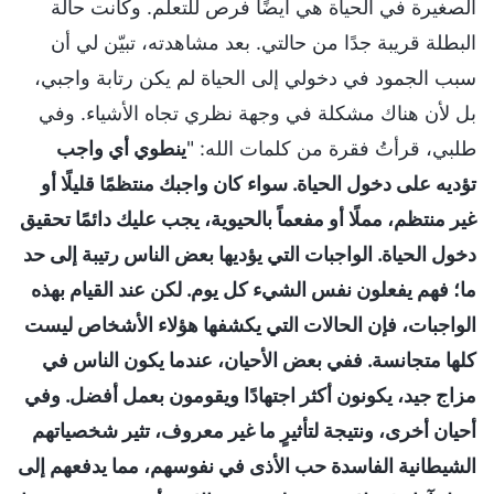
الصغيرة في الحياة هي أيضًا فرص للتعلّم. وكانت حالة
البطلة قريبة جدًا من حالتي. بعد مشاهدته، تبيّن لي أن
سبب الجمود في دخولي إلى الحياة لم يكن رتابة واجبي،
بل لأن هناك مشكلة في وجهة نظري تجاه الأشياء. وفي
طلبي، قرأتُ فقرة من كلمات الله: "
ينطوي أي واجب
تؤديه على دخول الحياة. سواء كان واجبك منتظمًا قليلًا أو
غير منتظم، مملًا أو مفعماً بالحيوية، يجب عليك دائمًا تحقيق
دخول الحياة. الواجبات التي يؤديها بعض الناس رتيبة إلى حد
ما؛ فهم يفعلون نفس الشيء كل يوم. لكن عند القيام بهذه
الواجبات، فإن الحالات التي يكشفها هؤلاء الأشخاص ليست
كلها متجانسة. ففي بعض الأحيان، عندما يكون الناس في
مزاج جيد، يكونون أكثر اجتهادًا ويقومون بعمل أفضل. وفي
أحيان أخرى، ونتيجة لتأثيرٍ ما غير معروف، تثير شخصياتهم
الشيطانية الفاسدة حب الأذى في نفوسهم، مما يدفعهم إلى