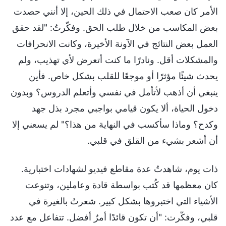
الأمر كان صعب الاحتمال في ذلك الحين، إلا أنني حصدت
بعض المكاسب من خلال طلب الحق. وفكّرتُ: "لقد حقق
العمل بعض النتائج في الآونة الأخيرة، وكانت الانحرافات
والمشكلات أقل. ونادرًا ما كنت أتعرض لأي تهذيب، ولم
يحدث شيئًا مؤثرًا أو موجعًا للقلب بشكل خاص. فأين
ينبغي أن أذهب لأتأمل في نفسي وأتعلم الدروس؟ وبدون
دخول الحياة، ألا يكون قيامي بواجبي مجرد بذل جهد
وكدح؟ وماذا سأكسب في النهاية من هذا؟" لم يسعني إلا
أن أشعر بشيء من القلق في قلبي.
ذات يوم، شاهدتُ عدة مقاطع فيديو لشهادات اختبارية.
كان معظمها قد كُتب بواسطة قادة وعاملين، وتنوعت
الأشياء التي اختبروها بشكل كبير. شعرتُ بالغيرة في
قلبي، وفكّرت: "أن تكون قائدًا أمرٌ أفضل. تتفاعل مع عدد