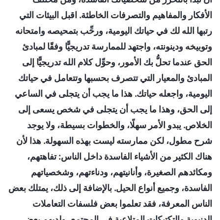
الأفكار والمفاهيم والتصرفات الخاطئة. اقبل البيئات التي
رتبها الله لك في حياتك اليومية، ورحِّب بتمحيصه وامتحانه
وتوبيخه ودينونته، واجتهد للممارسة تدريجيًّا وفقًا لمبادئ
الحق عندما تحلُّ بك الأمور، وحوِّل كلام الله تدريجيًّا إلى
المبادئ والمعيار التي تتصرف بحسبها وتتعامل في حياتك
اليومية، واجعله حياتك. هذا ما يجب أن يتجلى في الساعي
إلى الحق، وهذا ما يجب أن يتجلى في شخص يسعى إلى
الخلاص. يبدو الأمر سهلًا، والخطوات بسيطة، ولا يوجد
شرح مطول، لكن ممارسته ليست بهذه السهولة. هذا لأن
هناك الكثير من الأشياء الفاسدة داخل الناس: تفاهتهم،
ومكائدهم الصغيرة، وأنانيتهم، ودناءتهم، وشخصياتهم
الفاسدة، وجميع أنواع الحيل. بالإضافة إلى ذلك، يمتلك بعض
الناس المعرفة، فقد تعلموا بعض فلسفات التعاملات
الدنيوية والتكتيكات المتلاعبة في المجتمع، ولديهم بعض