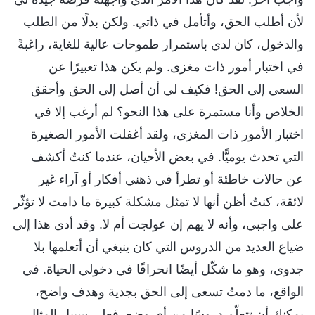
لأن أطلب الحق، وأتأمل في ذاتي. ولكن بدلًا من الطلب
والدخول، كان لدي باستمرار طموحات عالية للغاية، راغبةً
في اختبار أمور ذات مغزى. ولم يكن هذا تعبيرًا عن
السعي إلى الحق! فكيف لي أن أصل إلى الحق وأحقق
الخلاص وأنا مستمرة على هذا النحو؟ لم أرغب إلا في
اختبار الأمور ذات المغزى، ولقد أغفلت الأمور الصغيرة
التي تحدث يوميًّا. في بعض الأحيان، عندما كنتُ أكشف
عن حالات خاطئة أو تطرأ في ذهني أفكار أو آراء غير
لائقة، كنتُ أظن أنها لا تمثل مشكلة كبيرة ما دامت لا تؤثّر
على واجبي، وأنه لا يهم إن عولجت أم لا. وقد أدى هذا إلى
ضياع العديد من الدروس التي كان ينبغي أن أتعلمها بلا
جدوى، وهو ما شكّل أيضًا انحرافًا في دخولي الحياة. في
الواقع، ما دمتُ تسعى إلى الحق بجدية وهدف واضح،
يمكنك أن تتعلّم دروسًا من أي وضع. فعلى سبيل المثال،