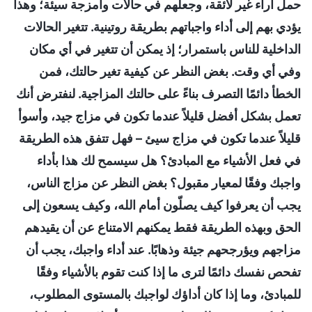
حمل آراء غير لائقة، وجعلهم في حالات وأمزجة سيئة؛ وهذا
يؤدي بهم إلى أداء واجباتهم بطريقة روتينية. تتغير الحالات
الداخلية للناس باستمرار؛ إذ يمكن أن تتغير في أي مكان
وفي أي وقت. بغض النظر عن كيفية تغير حالتك، فمن
الخطأ دائمًا التصرف بناءً على حالتك المزاجية. لنفترض أنك
تعمل بشكل أفضل قليلاً عندما تكون في مزاج جيد، وأسوأ
قليلاً عندما تكون في مزاج سيئ – فهل تتفق هذه الطريقة
في فعل الأشياء مع المبادئ؟ هل سيسمح لك هذا بأداء
واجبك وفقًا لمعيار مقبول؟ بغض النظر عن مزاج الناس،
يجب أن يعرفوا كيف يصلّون أمام الله، وكيف يسعون إلى
الحق وبهذه الطريقة فقط يمكنهم الامتناع عن أن يقيدهم
مزاجهم ويؤرجحهم جيئة وذهابًا. عند أداء واجبك، يجب أن
تفحص نفسك دائمًا لترى ما إذا كنت تقوم بالأشياء وفقًا
للمبادئ، وما إذا كان أداؤك لواجبك بالمستوى المطلوب،