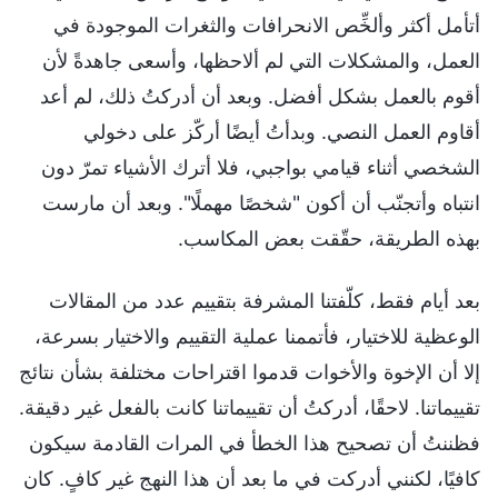
أتأمل أكثر وألخِّص الانحرافات والثغرات الموجودة في
العمل، والمشكلات التي لم ألاحظها، وأسعى جاهدةً لأن
أقوم بالعمل بشكل أفضل. وبعد أن أدركتُ ذلك، لم أعد
أقاوم العمل النصي. وبدأتُ أيضًا أركّز على دخولي
الشخصي أثناء قيامي بواجبي، فلا أترك الأشياء تمرّ دون
انتباه وأتجنّب أن أكون "شخصًا مهملًا". وبعد أن مارست
بهذه الطريقة، حقّقت بعض المكاسب.
بعد أيام فقط، كلّفتنا المشرفة بتقييم عدد من المقالات
الوعظية للاختيار، فأتممنا عملية التقييم والاختيار بسرعة،
إلا أن الإخوة والأخوات قدموا اقتراحات مختلفة بشأن نتائج
تقييماتنا. لاحقًا، أدركتُ أن تقييماتنا كانت بالفعل غير دقيقة.
فظننتُ أن تصحيح هذا الخطأ في المرات القادمة سيكون
كافيًا، لكنني أدركت في ما بعد أن هذا النهج غير كافٍ. كان