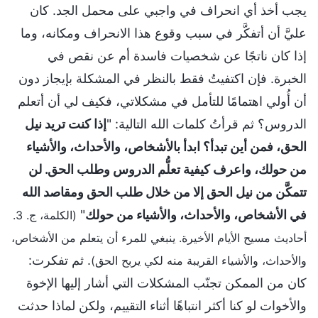
يجب أخذ أي انحراف في واجبي على محمل الجد. كان
عليَّ أن أتفكَّر في سبب وقوع هذا الانحراف ومكانه، وما
إذا كان ناتجًا عن شخصيات فاسدة أم عن نقص في
الخبرة. فإن اكتفيتُ فقط بالنظر في المشكلة بإيجاز دون
أن أُولي اهتمامًا للتأمل في مشكلاتي، فكيف لي أن أتعلم
الدروس؟ ثم قرأتُ كلمات الله التالية: "
إذا كنت تريد نيل
الحق، فمن أين تبدأ؟ ابدأ بالأشخاص، والأحداث، والأشياء
من حولك، واعرف كيفية تعلُّم الدروس وطلب الحق. لن
تتمكَّن من نيل الحق إلا من خلال طلب الحق ومقاصد الله
في الأشخاص، والأحداث، والأشياء من حولك
"
(الكلمة، ج. 3.
أحاديث مسيح الأيام الأخيرة. ينبغي للمرء أن يتعلم من الأشخاص،
. ثم تفكرت:
والأحداث، والأشياء القريبة منه لكي يربح الحق)
كان من الممكن تجنّب المشكلات التي أشار إليها الإخوة
والأخوات لو كنا أكثر انتباهًا أثناء التقييم، ولكن لماذا حدثت