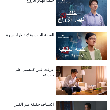
خلف انهيار الزواج
القصة الحقيقية لاضطهاد أسرة
عرفت قس كنيستي على
حقيقته
اكتشاف حقيقة شر القس