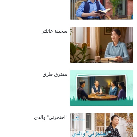
سجينة عائلتي
مفترق طرق
"احتجزني" والدي