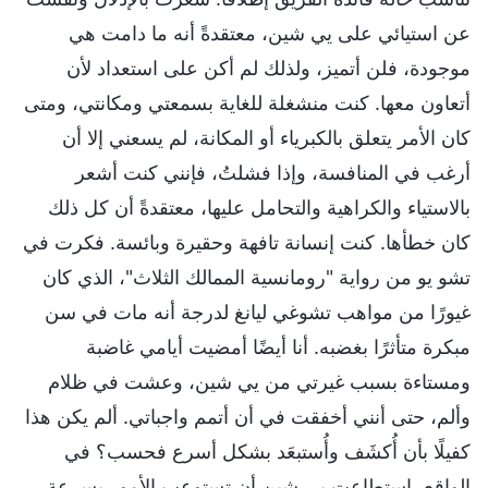
عن استيائي على يي شين، معتقدةً أنه ما دامت هي
موجودة، فلن أتميز، ولذلك لم أكن على استعداد لأن
أتعاون معها. كنت منشغلة للغاية بسمعتي ومكانتي، ومتى
كان الأمر يتعلق بالكبرياء أو المكانة، لم يسعني إلا أن
أرغب في المنافسة، وإذا فشلتُ، فإنني كنت أشعر
بالاستياء والكراهية والتحامل عليها، معتقدةً أن كل ذلك
كان خطأها. كنت إنسانة تافهة وحقيرة وبائسة. فكرت في
تشو يو من رواية "رومانسية الممالك الثلاث"، الذي كان
غيورًا من مواهب تشوغي ليانغ لدرجة أنه مات في سن
مبكرة متأثرًا بغضبه. أنا أيضًا أمضيت أيامي غاضبة
ومستاءة بسبب غيرتي من يي شين، وعشت في ظلام
وألم، حتى أنني أخفقت في أن أتمم واجباتي. ألم يكن هذا
كفيلًا بأن أُكشَف وأُستبعَد بشكل أسرع فحسب؟ في
الواقع، استطاعت يي شين أن تستوعب الأمور بسرعة،