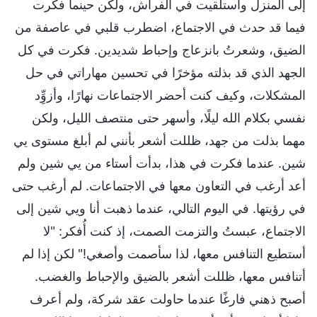
إلى المنزل واستلقيت في الفراش، ولكن حينما فكرت
فيما قد حدث في الاجتماع، اضطرب قلبي في عاصفة من
الضيق، وشعرتُ بانزعاج وإحباط شديدين. فكرت في كل
الجهد الذي قد بذلته مؤخرًا في تحسين مهاراتي في حل
المشكلات، وكيف كنت أحضر الاجتماعات نهارًا، وأزوِِّد
نفسي بكلام الله ليلًا، وأسهر حتى منتصف الليل، ولكن
مهما بذلت من جهد، ظللت أشعر بأنني لم أبلغ مستوى يي
شين. عندما فكرت في هذا، بدأت أستاء من يي شين ولم
أعد أرغب في التعاون معها في الاجتماعات. لم أرغب حتى
في رؤيتها. في اليوم التالي، عندما ذهبت أنا ويي شين إلى
الاجتماع، عبستُ والتزمت الصمت، إذ كنت أُفكر: "لا
أستطيع التنافس معها، لذا سأصمت وأصغي!" لكن إذا لم
أتنافس معها، ظللت أشعر بالضيق والإحباط والغضب.
أصبح ذهني فارغًا عندما حاولت عقد شركة، ولم أعرف