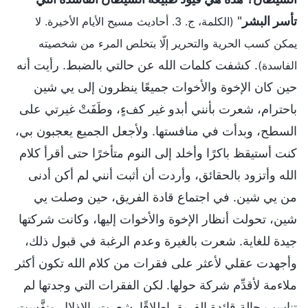
تأسر البشر
"
(الكلمة، ج. 3. أحاديث مسيح الأيام الأخيرة. لا
يمكن كسب الحرية والتحرير إلّا بتخلص المرء من شخصيته
. كشفت كلمات الله عن حالتي بالضبط. رأيت أنه
الفاسدة)
حين كان الإخوة والأخوات جميعًا ينظرون إلى يي شين
باحترام، شعرت بأنني أبدو غير كفءٍ، وطَفَتْ غيرتي على
السطح، وبدأت في منافستها. ولأجعل الجميع يعجبون بي،
كنت أستيقظ باكرًا وأخلد إلى النوم متأخرًا حتى أقرأ كلام
الله وأتزود بالحقائق، وأردت أن أثبت أنني لم أكن أدنى
من يي شين. في اجتماع قادة الفريق، حين وصلت يي
شين، تحولت أنظار الإخوة والأخوات إليها، وكانت شركتها
جيدة للغاية. شعرت بالغيرة وعدم الرغبة في قبول ذلك،
وأجهدت عقلي لأعثر على فقرات من كلام الله تكون أكثر
ملاءمة لأقدِّم شركة حولها. لكن الفقرات التي وجدتها لم
تناسب حالة قائدة الفريق إطلاقًا. شعرت بالإذلال ونفَّست