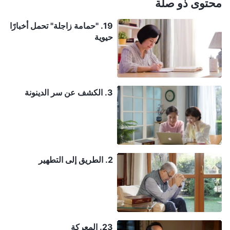
محتوى ذو صلة
19. "حمامة زاجلة" تحمل أخبارًا
حيوية
3. الكشف عن سر الدينونة
2. الطريق إلى التطهير
23. المعركة