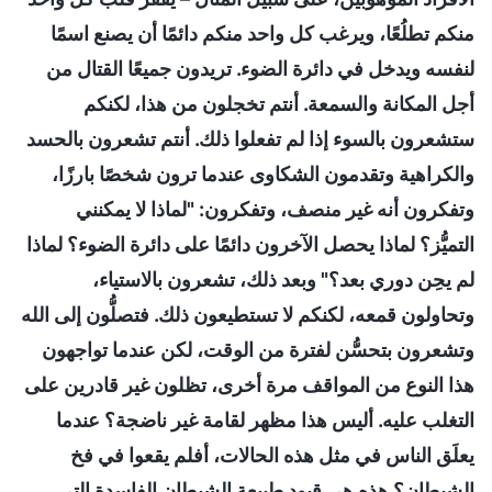
منكم تطلُعًا، ويرغب كل واحد منكم دائمًا أن يصنع اسمًا
لنفسه ويدخل في دائرة الضوء. تريدون جميعًا القتال من
أجل المكانة والسمعة. أنتم تخجلون من هذا، لكنكم
ستشعرون بالسوء إذا لم تفعلوا ذلك. أنتم تشعرون بالحسد
والكراهية وتقدمون الشكاوى عندما ترون شخصًا بارزًا،
وتفكرون أنه غير منصف، وتفكرون: "لماذا لا يمكنني
التميُّز؟ لماذا يحصل الآخرون دائمًا على دائرة الضوء؟ لماذا
لم يحِن دوري بعد؟" وبعد ذلك، تشعرون بالاستياء،
وتحاولون قمعه، لكنكم لا تستطيعون ذلك. فتصلُّون إلى الله
وتشعرون بتحسُّن لفترة من الوقت، لكن عندما تواجهون
هذا النوع من المواقف مرة أخرى، تظلون غير قادرين على
التغلب عليه. أليس هذا مظهر لقامة غير ناضجة؟ عندما
يعلَق الناس في مثل هذه الحالات، أفلم يقعوا في فخ
الشيطان؟ هذه هي قيود طبيعة الشيطان الفاسدة التي