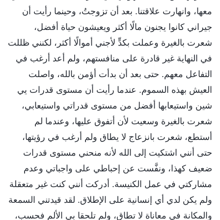
معها، وانهارت علاقتنا. بعد أن تزوجتُ، وحينما رأيت أن
جيراني كانوا يجنون مالًا أكثر ويعيشون حياة أفضل،
شعرت بالغيرة وعملت بكدٍّ لأجني أموالًا أكثر، لكنني ظللت
في النهاية غير قادرة على منافستهم، ولم أعد أرغب في
التفاعل معهم. حتى بعد أن بدأت أؤمن بالله، واصلت
العيش بهذه السموم. عندما رأيت أن مستوى قدرات يي
شين واستيعابها أفضل من مستوى قدراتي واستيعابي،
شعرت بالغيرة وسعيت لأن أتفوق عليها، وعندما لم
أستطع، شعرت بانزعاج لا يطاق ولم أرغب في رؤيتها،
حتى أنني اشتكيت إلى الله لأنه منحني مستوى قدرات
ضعيف كهذا، ونفَّست عن إحباطي على واجباتي وعدم
مشاركتي في عمل الكنيسة. أدركت أنني كنت غير متعقلة
ولم يكن لدي أي إنسانية على الإطلاق. لقد قيدتني السمعة
والمكانة في معاناة لا تطاق، ولم تلحقا بي الألم فحسب،