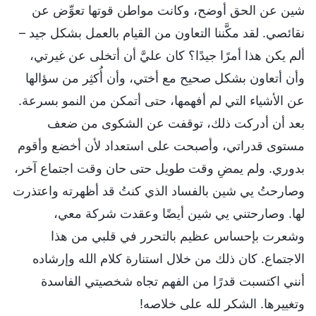
شين عن الحق أوضح، وكانت مواطن قوتها تعوِّض عن
نقائصي. لقد مكَّننا التعاون من القيام بالعمل بشكل جيد –
ألم يكن هذا أمرًا جيدًا؟ كان عليَّ أن أتخلى عن غيرتي،
وأن أتعاون بشكل صحيح مع أختي، وأن أُكثِر من سؤالها
عن الأشياء التي لم أفهمها، حتى أتمكن من النمو بسرعة.
بعد أن أدركت ذلك، توقفت عن الشكوى من ضعف
مستوى قدراتي، وأصبحت على استعداد لأن أخضع وأقوم
بدوري. ولم يمضِ وقت طويل حتى حان وقت اجتماع آخر،
وصارحتُ يي شين بالفساد الذي كنتُ قد أظهرته واعتذرت
لها. وصارحتني يي شين أيضًا وعقدت شركة معي،
وشعرت بإحساس عظيم بالتحرر في قلبي من هذا
الاجتماع. كان ذلك من خلال استنارة كلام الله وإرشاده
أنني اكتسبت قدرًا من الفهم تجاه شخصيتي الفاسدة
وتغييرها. الشكر لله على خلاصه!