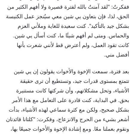
ففكرتُ: "لقد آمنتُ بالله لفترة قصيرة ولا أفهم الكثير من
الحق، لذا، فإن بتعاون يي شين معي سيُنجز عمل الكنيسة
بشكل جيد بالتأكيد". كنت سعيدة للغاية وملأني العزم
والحماس. ومتى لم أفهم شيئًا ما، كنت أسأل يي شين.
كانت تقود العمل، ولم أعترض قط لأنني شعرت بأنها
أفضل مني.
بعد فترة، سمعت الإخوة والأخوات يقولون إن يي شين
تتمتع بمستوى قدرات جيد، وتستطيع أن ترى حقيقة
الأشياء، وتحل مشكلاتهم، وأن شركتها كانت مستنيرة
بحق. في البداية، كنت قادرة على التعامل مع هذا الأمر
بشكل صحيح، ولكن مع كثرة سماعي لهذه الأشياء، بدأت
أشعر بشيء من الحرج والانزعاج، وفكرت: "كلتانا قائدتان
ونقوم بعملنا معًا. ومع إشادة الإخوة والأخوات جميعًا بها،