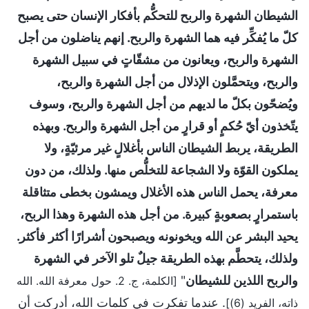
الشيطان الشهرة والربح للتحكُّم بأفكار الإنسان حتى يصبح
كلّ ما يُفكِّر فيه هما الشهرة والربح. إنهم يناضلون من أجل
الشهرة والربح، ويعانون من مشقّاتٍ في سبيل الشهرة
والربح، ويتحمَّلون الإذلال من أجل الشهرة والربح،
ويُضحّون بكلّ ما لديهم من أجل الشهرة والربح، وسوف
يتّخذون أيّ حُكمٍ أو قرارٍ من أجل الشهرة والربح. وبهذه
الطريقة، يربط الشيطان الناس بأغلالٍ غير مرئيّةٍ، ولا
يملكون القوّة ولا الشجاعة للتخلُّص منها. ولذلك، من دون
معرفة، يحمل الناس هذه الأغلال ويمشون بخطى متثاقلة
باستمرارٍ بصعوبةٍ كبيرة. من أجل هذه الشهرة وهذا الربح،
يحيد البشر عن الله ويخونونه ويصبحون أشرارًا أكثر فأكثر.
ولذلك، يتحطَّم بهذه الطريقة جيلٌ تلو الآخر في الشهرة
والربح اللذين للشيطان
"
[الكلمة، ج. 2. حول معرفة الله. الله
. عندما تفكرت في كلمات الله، أدركت أن
ذاته، الفريد (6)]