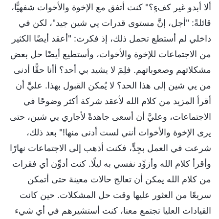
ألا أبدو غير كفءٍ؟" كنت أتفق مع الإخوة والأخوات شفهيًّا،
قائلةً: "أجل، إنَّ مستوى قدرات يي شين جيد"، لكن في
داخلي لم أستطع تحمل ذلك، إذ فكرت: "أعقد أيضًا الكثير
من الاجتماعات للإخوة والأخوات، وأستطيع أيضًا حل بعض
مشكلاتهم وصعوباتهم. فلِمَ لا يشيد بي أحد؟ أأنا حقًّا أدنى
من يي شين إلى هذا الحد؟ لا يُمكن القبول بهذا. عليَّ أن
أقرأ المزيد من كلام الله لأعقد شركة أكثر وضوحًا في
الاجتماعات، وعليَّ أن أسعى جاهدةً لأجاري يي شين، حتى
يرى الإخوة والأخوات أنني لست أدنى منها!" بعد ذلك،
شرعت في العمل بجِدٍّ، فكنت أذهب إلى الاجتماعات نهارًا
وأقرأ كلام الله وأزوِّد نفسي به ليلًا. كنت أدوِّن أي فقرات
من كلام الله يمكن أن تعالج حالات معينة حتى أتمكن
سريعًا من العثور عليها وقت حل المشكلات. حين كانت
القيادات العليا تجتمع معنا، كنت أستشيرهم في أي شيء