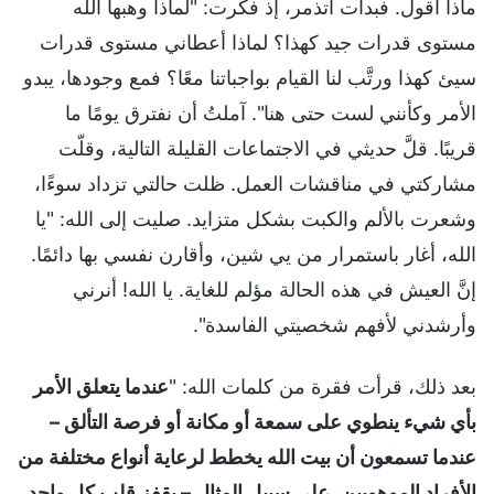
ماذا أقول. فبدأت أتذمر، إذ فكرت: "لماذا وهبها الله
مستوى قدرات جيد كهذا؟ لماذا أعطاني مستوى قدرات
سيئ كهذا ورتَّب لنا القيام بواجباتنا معًا؟ فمع وجودها، يبدو
الأمر وكأنني لست حتى هنا". آملتُ أن نفترق يومًا ما
قريبًا. قلَّ حديثي في الاجتماعات القليلة التالية، وقلّت
مشاركتي في مناقشات العمل. ظلت حالتي تزداد سوءًا،
وشعرت بالألم والكبت بشكل متزايد. صليت إلى الله: "يا
الله، أغار باستمرار من يي شين، وأقارن نفسي بها دائمًا.
إنَّ العيش في هذه الحالة مؤلم للغاية. يا الله! أنرني
وأرشدني لأفهم شخصيتي الفاسدة".
بعد ذلك، قرأت فقرة من كلمات الله: "
عندما يتعلق الأمر
بأي شيء ينطوي على سمعة أو مكانة أو فرصة التألق –
عندما تسمعون أن بيت الله يخطط لرعاية أنواع مختلفة من
الأفراد الموهوبين، على سبيل المثال – يقفز قلب كل واحد