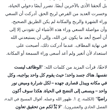
بل ألحقتا الأذى بالآخرين أيضًا. تضرر أيضًا دخولي الحياة،
وخسرت العديد من الفرص لربح الحق. أدركت أن السعي
وراء الشهرة والربح والمكانة لم يكن الطريق الصحيح،
وأن مواصلة السعي وراء هذه الأشياء لن تقودني إلا إلى
أن أصبح أبعد ما يكون عن الله، وإلى أن يستبعدني الله
في نهاية المطاف. عندما أدركت ذلك، أصبحت على
استعداد لأن أتغير ولم أعد أسعى وراء السمعة أو المكانة.
لاحقًا، قرأت المزيد من كلمات الله: "
الوظائف ليست
نفسها. هناك جسد واحد؛ حيث يقوم كل واحد بواجبه، وكل
في مكانه ويبذل قصارى جهده – لكل شرارة وميض نور
واحد – ويسعى إلى النضج في الحياة. هكذا سوف أكون
راضيًا
"
(الكلمة، ج. 1. ظهور الله وعمله. أقوال المسيح في البدء،
. "
لا بُدَّ لكم من تحقيق تعاون
الفصل الحادي والعشرون)