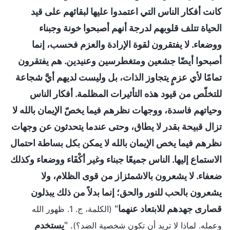
كانت أفكار الناس التي اعتمدوا عليها لبقائهم على قيد
الحياة تتلف قلوبهم لدرجة أنهم أصبحوا خونة وجبناء
ووضعاء. لا يفتقرون لقوة الإرادة والعزم فحسب، إنما
أصبحوا أيضًا جشعين ومتغطرسين وعنيدين. هم يفتقرون
تمامًا لأي عزمٍ يتجاوز الذات، بل وليست لديهم أيَّ شجاعة
للتخلّص من قيود هذه التأثيرات المظلمة. أفكار الناس
وحياتهم فاسدة، ووجهات نظرهم فيما يخصّ الإيمان بالله لا
تزال قبيحة بقدر لا يطاق، وحتى عندما يتحدثون عن وجهات
نظرهم فيما يخص الإيمان بالله لا يمكن بكل بساطة احتمال
الاستماع إليها. الناس جميعًا جبناء وغير أكْفَاء ووضعاء وكذلك
ضعفاء. لا يشعرون بالاشمئزاز من قوى الظلام، ولا
يشعرون بالحب للنور والحق؛ إنما بدلاً من ذلك يبذلون
قصارى جهدهم للابتعاد عنهما
"
(الكلمة، ج. 1. ظهور الله
. "
يستخدم
وعمله. لماذا لا تريد أن تكون شخصية الضد؟)