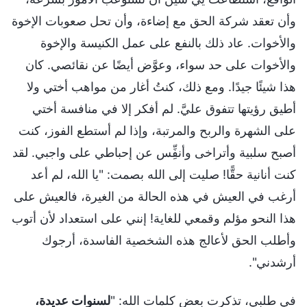
وأن تعقد شركة الحق مع إضاءة، وأن تحل صعوبات الإخوة
والأخوات. عاد ذلك بالنفع على عمل الكنيسة والإخوة
والأخوات على حد سواء، وعوَّض أيضًا عن نقائصي. كان
هذا شيئًا جيدًا. ومع ذلك، كنتُ أغار من مواهب أختي ولا
أطيق رؤيتها تتفوق عليَّ. لم أفكر إلا في منافسة أختي
على الشهرة والربح والمرتبة، وإذا لم أستطع الفوز، كنت
أصبح سلبية وأتراخى وأنفِِّس عن إحباطي على واجبي. لقد
كنت أنانية حقًّا! صليت إلى الله بصمت: "يا الله، لم أعد
أرغب في العيش في هذه الحالة من الغيرة، فالعيش على
هذا النحو مؤلم وقمعي للغاية! إنني على استعداد لأن أتوب
وأطلب الحق لأعالج هذه الشخصية الفاسدة، أرجوك
أرشدني".
في طلبي، تذكرت بعض كلمات الله: "
لسنوات عديدة،