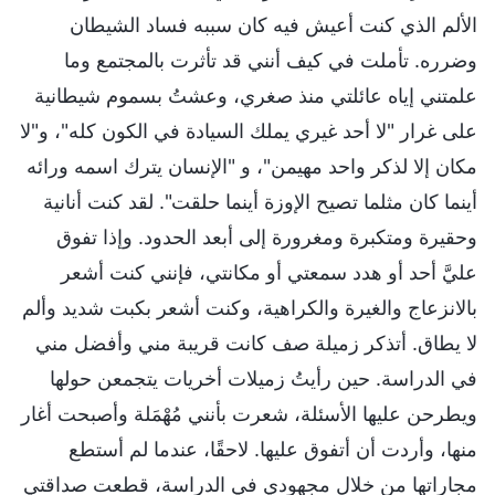
الألم الذي كنت أعيش فيه كان سببه فساد الشيطان
وضرره. تأملت في كيف أنني قد تأثرت بالمجتمع وما
علمتني إياه عائلتي منذ صغري، وعشتُ بسموم شيطانية
على غرار "لا أحد غيري يملك السيادة في الكون كله"، و"لا
مكان إلا لذكر واحد مهيمن"، و "الإنسان يترك اسمه ورائه
أينما كان مثلما تصيح الإوزة أينما حلقت". لقد كنت أنانية
وحقيرة ومتكبرة ومغرورة إلى أبعد الحدود. وإذا تفوق
عليَّ أحد أو هدد سمعتي أو مكانتي، فإنني كنت أشعر
بالانزعاج والغيرة والكراهية، وكنت أشعر بكبت شديد وألم
لا يطاق. أتذكر زميلة صف كانت قريبة مني وأفضل مني
في الدراسة. حين رأيتُ زميلات أخريات يتجمعن حولها
ويطرحن عليها الأسئلة، شعرت بأنني مُهْمَلة وأصبحت أغار
منها، وأردت أن أتفوق عليها. لاحقًا، عندما لم أستطع
مجاراتها من خلال مجهودي في الدراسة، قطعت صداقتي