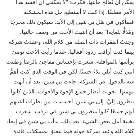
يمكن أن تُعالج حالتها. فكرت: "لا يمكنني أن أفسد هذا
الأمر مطلقًا. إذا كنت لا أستطيع حل هذه المشكلة،
فسأكون في ظل يي شين إلى الأبد. سيكون ذلك محرجًا
ومُذلًّا للغاية!" بعد أن انتهت الأخت من وصف حالتها،
وجدتُ الفقرات ذات الصلة من كلام الله، وعقدتُ شركة
بينما كنت أراقب ردود أفعالها. عندما رأيت الأخت تومئ
برأسها بالموافقة، شعرت بإحساس مفاجئ بالرضا وظننت
أنني كنت أبلي بلاءً حسنًا. لكن في الوقت الذي كنت أهمُّ
فيه بالدخول في الشركة، جاءت يي شين، بعد أن أنهت
مهمتها. تحولت أنظار جميع الإخوة والأخوات، الذين كانوا
ينظرون إليَّ، إلى يي شين. أحسست من نظرات أعينهم
أنهم جميعًا كانوا ينتظرون يي شين في ترقب. شعرت
بخيبة أمل بعض الشيء. بعد ذلك، بدأت يي شين في إيجاد
كلام الله وعقد شركة حوله فيما يتعلق بمشكلات قائدة