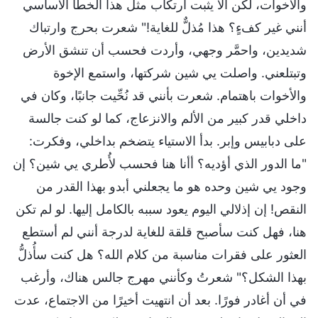
والأخوات، لكن ألا يثبت ارتكاب مثل هذا الخطأ الأساسي
أنني غير كفءٍ؟ هذا مُذلٌّ للغاية!" شعرت بحرج وارتباك
شديدين، واحمَّر وجهي، وأردت فحسب أن تنشق الأرض
وتبتلعني. واصلت يي شين شركتها، واستمع الإخوة
والأخوات باهتمام. شعرت بأنني قد نُحِّيت جانبًا، وكان في
داخلي قدر كبير من الألم والانزعاج، كما لو كنت جالسة
على دبابيس وإبر. بدأ الاستياء يتضخم بداخلي، وفكرت:
"ما الدور الذي أؤديه؟ أأنا هنا فحسب لأُطري يي شين؟ إن
وجود يي شين وحده هو ما يجعلني أبدو بهذا القدر من
النقص! إن إذلالي اليوم يعود سببه بالكامل إليها. لو لم تكن
هنا، فهل كنت سأصبح قلقة للغاية لدرجة أنني لم أستطع
العثور على فقرات مناسبة من كلام الله؟ هل كنت سأُذلُّ
بهذا الشكل؟" شعرتُ وكأنني مهرج جالس هناك، وأرغب
في أن أغادر فورًا. بعد أن انتهيت أخيرًا من الاجتماع، عدت