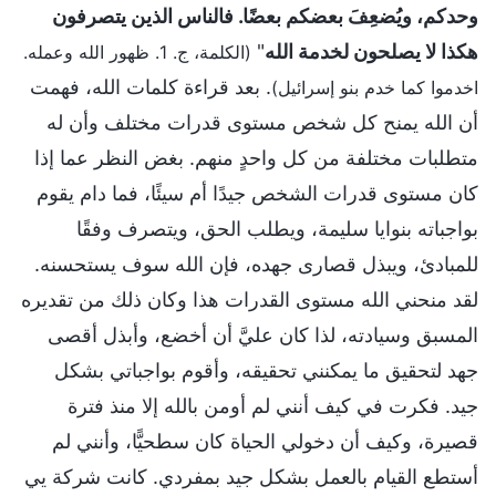
وحدكم، ويُضعِفَ بعضكم بعضًا. فالناس الذين يتصرفون
هكذا لا يصلحون لخدمة الله
"
(الكلمة، ج. 1. ظهور الله وعمله.
. بعد قراءة كلمات الله، فهمت
اخدموا كما خدم بنو إسرائيل)
أن الله يمنح كل شخص مستوى قدرات مختلف وأن له
متطلبات مختلفة من كل واحدٍ منهم. بغض النظر عما إذا
كان مستوى قدرات الشخص جيدًا أم سيئًا، فما دام يقوم
بواجباته بنوايا سليمة، ويطلب الحق، ويتصرف وفقًا
للمبادئ، ويبذل قصارى جهده، فإن الله سوف يستحسنه.
لقد منحني الله مستوى القدرات هذا وكان ذلك من تقديره
المسبق وسيادته، لذا كان عليَّ أن أخضع، وأبذل أقصى
جهد لتحقيق ما يمكنني تحقيقه، وأقوم بواجباتي بشكل
جيد. فكرت في كيف أنني لم أومن بالله إلا منذ فترة
قصيرة، وكيف أن دخولي الحياة كان سطحيًّا، وأنني لم
أستطع القيام بالعمل بشكل جيد بمفردي. كانت شركة يي