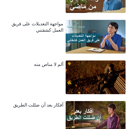
مواجهة التعديلات على فريق
العمل كشفتني
ألم لا مناص منه
أفكار بعد أن ضللت الطريق