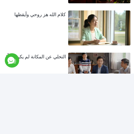
كلام الله هز روحي وأيقظها
التخلي عن المكانة لم يكن سهلًا
المنافسة تولِّد المعاناة