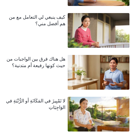
كيف ينبغي لي التعامل مع من
هم أفضل مني؟
هل هناك فرق بين الواجبات من
حيث كونها رفيعة أم متدنية؟
لا تَمْيِيزَ في المَكَانَةِ أو الرُّتْبَةِ في
الوَاجِبَاتِ