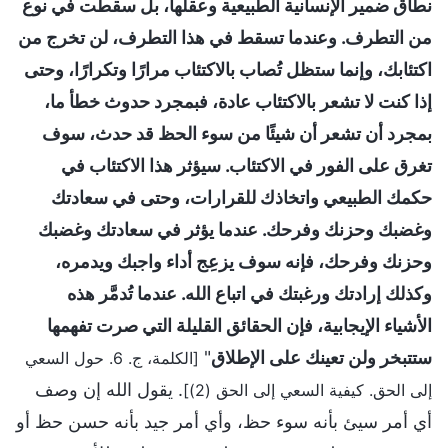
نطاق ضمير الإنسانية الطبيعية وعقلها، بل سقطت في نوع
من التطرف. وعندما تسقط في هذا التطرف، لن تخرج من
اكتئابك، وإنما ستظل تُصاب بالاكتئاب مرارًا وتكرارًا، وحتى
إذا كنت لا تشعر بالاكتئاب عادة، فبمجرد حدوث خطأ ما،
بمجرد أن تشعر أن شيئًا من سوء الحظ قد حدث، سوف
تغرق على الفور في الاكتئاب. سيؤثر هذا الاكتئاب في
حكمك الطبيعي واتخاذك للقرارات، وحتى في سعادتك
وغضبك وحزنك وفرحك. عندما يؤثر في سعادتك وغضبك
وحزنك وفرحك، فإنه سوف يزعِج أداء واجبك ويدمره،
وكذلك إرادتك ورغبتك في اتباع الله. عندما تُدمَّر هذه
الأشياء الإيجابية، فإن الحقائق القليلة التي صرت تفهمها
ستتبخر ولن تعينك على الإطلاق
"
[الكلمة، ج. 6. حول السعي
. يقول الله إن وصف
إلى الحق. كيفية السعي إلى الحق (2)]
أي أمر سيئ بأنه سوء حظ، وأي أمر جيد بأنه حسن حظ أو