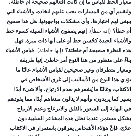
معيار الحظ لقياس ما إن كانت أفعالهم صحيحة أم خاطئة،
ولتقييم أي من المسارات يجب عليهم اتخاذه، والأشياء التي
ينبغي لهم اختبارها، وأي مشكلات يواجهونها. هل هذا صحيح
أم خطأ؟
(إنه خطأ).
إنهم يصفون الأشياء السيئة كسوء حظ
والأشياء الجيدة كحُسن حظ أو على أنها ذات ميزة. فهل
هذه النظرة صحيحة أم خاطئة؟
(إنها خاطئة).
قياس الأشياء
بناءً على منظور من هذا النوع أمر خاطئ. إنها طريقة
ومعيار متطرفان وغير صحيحين لقياس الأشياء. غالبًا ما
يؤدي هذا النوع من الأساليب إلى غرق الأشخاص في
الاكتئاب، وغالبًا ما يُشعرهم بعدم الارتياح، وألا شيء أبدًا
يسير كما يريدون، وأنهم لا ينالون مبتغاهم أبدًا، مما يقودهم
في النهاية إلى الشعور بالقلق والانزعاج وعدم الارتياح
بشكل مستمر. عندما تظل هذه المشاعر السلبية دون
علاج، فإنَّ هؤلاء الأشخاص يغرقون باستمرار في الاكتئاب