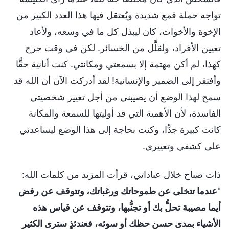
تواجه حملة قمع شديدة ويُعتقل فيها هذا العدد الكبير من
الإخوة والأخوات، كان ليبذل كل ما في وسعه، ولأعاد
تعيين الأفراد، ولقلَّل من الخسائر. لكن في وقت حرج
كهذا، لم أكن مهتمة إلا بسمعتي ومكانتي. كنت أنانية حقًّا
وأفتقر إلى الضمير والإنسانية! لقد أدركت الآن أن الله قد
سمح لهذا الوضع أن يصيبني من أجل تغيير شخصيتي
الفاسدة، لأن الأهمية التي قد أوليتها للسمعة والمكانة
كانت كبيرة جدًّا، وكنت بحاجة إلى هذا الوضع ليساعدني
على كشفي وتغييري.
ذات صباح خلال عباداتي، قرأت المزيد من كلمات الله:
"
عندما تتخلى عن طموحاتك ورغباتك، وتتوقف عن رفض
أيما مصيبة تحلُّ بك أو تجنُّبها، وتتوقف عن قياس هذه
الأشياء بمدى حسن حظك أو سوئه، فعندئذٍ سترى الكثير