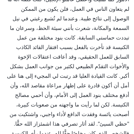
لم يتعاون الناس في العمل، فلن يكون من الممكن
الوصول إلى نتائج طيبة. وعندما لم تُشبع رغبتي في نيل
السمعة والمكانة، شعرت بأنني سيئة الحظ، وسرعان ما
تبددت حماستي السابقة. كانت بنود مختلفة من عمل
الكنيسة قد تأخرت بالفعل بسبب افتقار القائد الكاذب
السابق للعمل الحقيقي، وقد أعاقت اعتقالات الإخوة
والأخوات التقدّم الطبيعي لكثير من جوانب العمل بشكل
أكبر. كانت القيادة العليا قد رتبت لي المجيء إلى هنا على
أمل أن أكون قادرة على إظهار مراعاة مقاصد الله، وأن
أدفع مختلف بنود العمل إلى الأمام، وأن أحمي مصالح
الكنيسة. لكن لما رأيت ما واجهته من صعوبات كبيرة،
أصبحت يائسة وفقدت الدافع لأداء واجبي، واشتكيت من
"حظي السيئ". لقد أثار تصرفي هذا اشمئزاز الله حقًّا.
فالشخص الذي كان مخلصًا حقًّا لله، عندما رأى الكنيسة