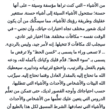
من الأشياء – التي كنت تراها مؤسفة وسيئة – على أنها
حسنة؛ ستتحول الأشياء السيئة إلى أشياء حسنة. ستتغير
عقليتك وطريقة رؤيتك للأشياء، مما سيمكِّنك من أن يكون
لديك شعور مختلف تجاه اختبارات حياتك، وأن تجني – في
الوقت نفسه – مكافآت مختلفة. هذا اختبار غير عادي،
سيجلب لك مكافآت لا تتخيلها. إنه لأمر جيد، وليس بالرديء.
... لا تسعى وراء ما يسمى بـ "حُسن الحظ" ولا ترفض ما
يسمى بـ "سوء الحظ". قدِّم قلبك وكيانك بأكمله لله، ودعه
يقوم بالفعل والترتيب، واخضَع لترتيباته وتدابيره. سيعطيك
الله ما تحتاج إليه بالمقدار العادل وقتما تحتاج إليه. سيرِّتب
الله البيئات والأشخاص والأحداث والأشياء التي تتطلبها،
حسب احتياجاتك وأوجه القصور لديك، حتى تتمكن من تعلُّم
الدروس التي يتعين عليك تعلُّمها من الأشخاص والأحداث
والأشياء التي تصادفها. الشرط المسبق لكل هذا بالطبع أن