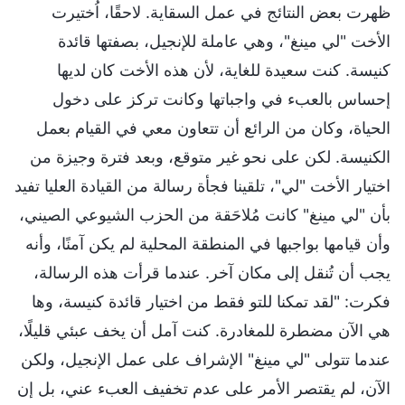
ظهرت بعض النتائج في عمل السقاية. لاحقًا، اُختيرت
الأخت "لي مينغ"، وهي عاملة للإنجيل، بصفتها قائدة
كنيسة. كنت سعيدة للغاية، لأن هذه الأخت كان لديها
إحساس بالعبء في واجباتها وكانت تركز على دخول
الحياة، وكان من الرائع أن تتعاون معي في القيام بعمل
الكنيسة. لكن على نحو غير متوقع، وبعد فترة وجيزة من
اختيار الأخت "لي"، تلقينا فجأة رسالة من القيادة العليا تفيد
بأن "لي مينغ" كانت مُلاحَقة من الحزب الشيوعي الصيني،
وأن قيامها بواجبها في المنطقة المحلية لم يكن آمنًا، وأنه
يجب أن تُنقل إلى مكان آخر. عندما قرأت هذه الرسالة،
فكرت: "لقد تمكنا للتو فقط من اختيار قائدة كنيسة، وها
هي الآن مضطرة للمغادرة. كنت آمل أن يخف عبئي قليلًا،
عندما تتولى "لي مينغ" الإشراف على عمل الإنجيل، ولكن
الآن، لم يقتصر الأمر على عدم تخفيف العبء عني، بل إن