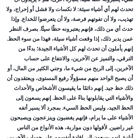
تحدث لهم أي أشياء سيئة: لا نكسات ولا فشل أو إحراج، ولا
تهذيب، ولا أن تفوتهم فرصة، ولا أن يتعرضوا للخداع. وإذا
حدث أي من ذلك، فإنهم يعتبرونه حظًا سيئًا. بصرف النظر
عمن يدبر ذلك، إذا وقعت أشياء سيئة، فهذا من سوء الحظ.
إنهم يأملون أن تحدث لهم كل الأشياء الجيدة؛ بدءًا من
الترقي، والتميز عن الآخرين، والانتفاع على حساب
الآخرين، إلى الربح من شيء ما، وجني الكثير من المال، أو
أن يصبح الواحد منهم مسؤولًا رفيع المستوى، ويعتقدون أن
ذلك حظ جيد. إنهم دائمًا ما يقيسون الأشخاص والأحداث
والأشياء التي يقابلونها بناءً على الحظ. إنهم يسعون إلى
الحظ الجيد، وليس الحظ السيء. بمجرد ألا يسير أتفه
الأشياء على ما يرام، فإنهم يغضبون وينزعجون ويصبحون
غير راضين. لأقولها دون مواربة، هذه الأنواع من الناس
أنانية. إنهم يسعون إلى إفادة أنفسهم على حساب الآخرين،