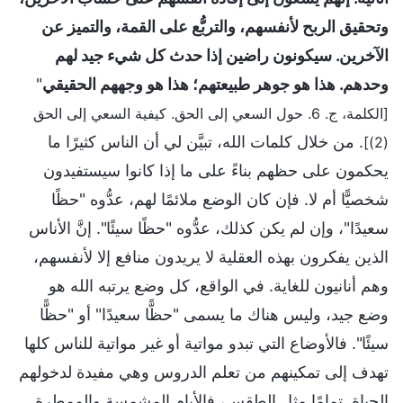
وتحقيق الربح لأنفسهم، والتربُّع على القمة، والتميز عن
الآخرين. سيكونون راضين إذا حدث كل شيء جيد لهم
وحدهم. هذا هو جوهر طبيعتهم؛ هذا هو وجههم الحقيقي
"
[الكلمة، ج. 6. حول السعي إلى الحق. كيفية السعي إلى الحق
. من خلال كلمات الله، تبيَّن لي أن الناس كثيرًا ما
(2)]
يحكمون على حظهم بناءً على ما إذا كانوا سيستفيدون
شخصيًّا أم لا. فإن كان الوضع ملائمًا لهم، عدُّوه "حظًا
سعيدًا"، وإن لم يكن كذلك، عدُّوه "حظًا سيئًا". إنَّ الأناس
الذين يفكرون بهذه العقلية لا يريدون منافع إلا لأنفسهم،
وهم أنانيون للغاية. في الواقع، كل وضع يرتبه الله هو
وضع جيد، وليس هناك ما يسمى "حظًّا سعيدًا" أو "حظًّا
سيئًا". فالأوضاع التي تبدو مواتية أو غير مواتية للناس كلها
تهدف إلى تمكينهم من تعلم الدروس وهي مفيدة لدخولهم
الحياة. تمامًا مثل الطقس، فالأيام المشمسة والممطرة