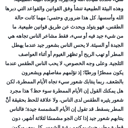
وهذه البيئة الطبيعية تنشأ وفق القوانين والقواعد التي دبرها
الله وأسسها. كل هذا ضروري وحتمي؛ مهما كانت حالة
الطقس، فهو يتولد ويحدث عن طريق قوانين طبيعية. ما
من شيء جيد فيه أو سيء، فقط مشاعر الناس تجاهه هي
الجيدة أو السيئة. لا يحس الناس بشعور جيد عندما يهطل
المطر أو تهب الريح أو تظهَر الغيوم أو أثناء العواصف
الثلجية. وعلى وجه الخصوص، لا يحب الناس الطقس عندما
يكون ممطرًا ورطبًا؛ إذ تؤلمهم مفاصلهم ويشعرون
بالضَعف. ربما ينتابك شعور سيء تجاه الأيام الممطرة، لكن
هل يمكنك القول إن الأيام الممطرة سوء حظ؟ هذا مجرد
شعور يثيره الطقس لدى الناس، ولا علاقة للحظ بحقيقة أنَّ
المطر يسقط. قد تقول إن الأيام المشمسة جيدة؛ فالناس
ينتابهم شعور جيد إذا كان الجو مشمسًا لثلاثة أشهر، دون
قطرة مطر، حيث يمكنهم رؤية الشمس كل يوم، ويكون