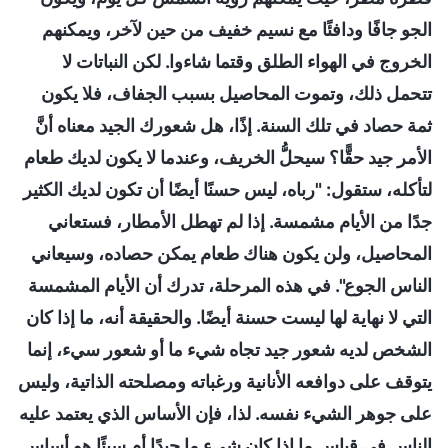
الجو جافًا ودافئًا مع نسيم خفيف من حين لآخر، ويمكنهم
الخروج في الهواء الطلق وقتما شاءوا. لكن النباتات لا
تتحمل ذلك، وتموت المحاصيل بسبب الجفاف، فلا يكون
ثمة حصاد في تلك السنة. إذًا، هل شعورك الجيد معناه أنَّ
الأمر جيد حقًّا؟ سيحلُّ الخريف، وعندما لا يكون لديك طعام
لتأكله، ستقول: "رباه، ليس حسنًا أيضًا أن تكون لديك الكثير
جدًا من الأيام مشمسة. إذا لم تهطل الأمطار، فستعاني
المحاصيل، ولن يكون هناك طعام يمكن حصاده، وسيعاني
الناس الجوع". في هذه المرحلة، تدرك أن الأيام المشمسة
التي لا نهاية لها ليست حسنة أيضًا. والحقيقة أنه، ما إذا كان
الشخص لديه شعور جيد تجاه شيء ما أو شعور سيء، إنما
يتوقف على دوافعه الأنانية ورغباته ومصلحته الذاتية، وليس
على جوهر الشيء نفسه. لذا، فإن الأساس الذي يعتمد عليه
الناس في قياس ما إذا كان شيء ما جيدًا أم سيئًا هو أساس