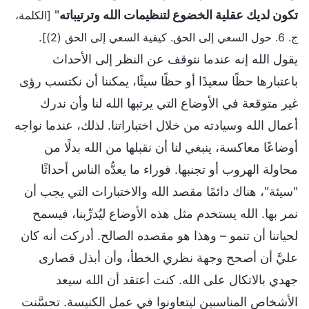
تكون لديك عقلية الخضوع لتنظيمات الله وترتيباته
"
[الكلمة،
.
ج. 6. حول السعي إلى الحق. كيفية السعي إلى الحق (2)]
يقول الله إنه عندما نتوقف عن النظر إلى الأحداث
باعتبارها حظًا سعيدًا أو حظًا سيئًا، يمكننا أن نكتسب رؤى
غير متوقعة في الأوضاع التي يرتبها الله لنا وأن ندرك
أعمال الله وسيادته من خلال اختباراتنا. لذلك، عندما نواجه
أوضاعًا معاكسة، ينبغي لنا أن نقبلها من الله بدلًا من
محاولة الهروب أو تجنبها. فوراء ما يعدُّه الناس أحداثًا
"سيئة"، هناك دائمًا مقصد الله والاختبارات التي يجب أن
نمر بها. الله يستخدم مثل هذه الأوضاع ليُدرِّبنا، فيسمح
لحياتنا أن تنمو – وهذا هو مقصده الصالح. أدركت أنه كان
عليَّ أن أصحح وجهة نظري الخطأ، وأن أبذل قصارى
جهدي بالاتكال على الله. كنت أعتقد أن الله سيعد
الأشخاص المناسبين ليتعاونوا في عمل الكنيسة. تحسَّنت