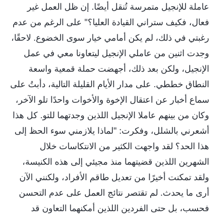
عاملة للإنجيل متمرسة تُنقل أيضًا. إن ظل العمل غير
فعال، فكيف ستراني القيادة العليا؟" على الرغم من عدم
رغبتي في ذلك، لم يكن أمامي خيار سوى الخضوع. لاحقًا،
وجدت اثنين من عاملي الإنجيل ليتعاونا معي في عمل
الإنجيل، ولكن بعد ذلك، أجهضت حملة قمعية واسعة
النطاق خططي. على مدار الأيام القليلة التالية، دأبتُ على
سماع أخبار عن اعتقال الإخوة والأخوات واحدًا تلو الآخر،
وكان من بينهم عاملا الإنجيل اللذين وجدتهما للتو. كل هذا
أشعرني بالشلل، وفكرت: "لماذا يلازمني سوء الحظ إلى
هذا الحد؟ لقد واجهت الكثير من الانتكاسات خلال
الشهرين اللذين قضيتهما منذ مجيئي إلى هذه الكنيسة،
ولقد تمكنت أخيرًا من تعديل طاقم الأفراد، ولكنني الآن
أرى ما يحدث. لم تقتصر نتائج العمل على عدم التحسن
فحسب، بل حتى الفردين اللذين أمكنهما التعاون قد