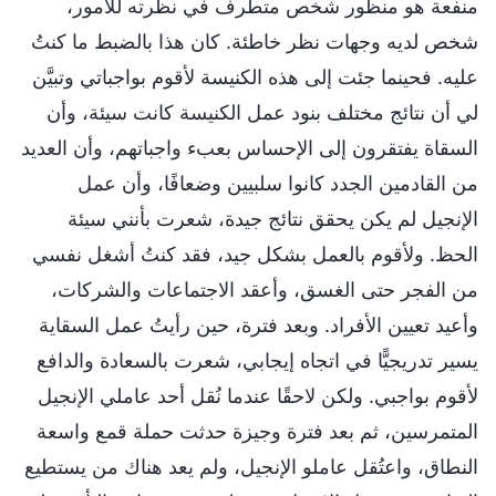
منفعة هو منظور شخص متطرف في نظرته للأمور،
شخص لديه وجهات نظر خاطئة. كان هذا بالضبط ما كنتُ
عليه. فحينما جئت إلى هذه الكنيسة لأقوم بواجباتي وتبيَّن
لي أن نتائج مختلف بنود عمل الكنيسة كانت سيئة، وأن
السقاة يفتقرون إلى الإحساس بعبء واجباتهم، وأن العديد
من القادمين الجدد كانوا سلبيين وضعافًا، وأن عمل
الإنجيل لم يكن يحقق نتائج جيدة، شعرت بأنني سيئة
الحظ. ولأقوم بالعمل بشكل جيد، فقد كنتُ أشغل نفسي
من الفجر حتى الغسق، وأعقد الاجتماعات والشركات،
وأعيد تعيين الأفراد. وبعد فترة، حين رأيتُ عمل السقاية
يسير تدريجيًّا في اتجاه إيجابي، شعرت بالسعادة والدافع
لأقوم بواجبي. ولكن لاحقًا عندما نُقل أحد عاملي الإنجيل
المتمرسين، ثم بعد فترة وجيزة حدثت حملة قمع واسعة
النطاق، واعتُقل عاملو الإنجيل، ولم يعد هناك من يستطيع