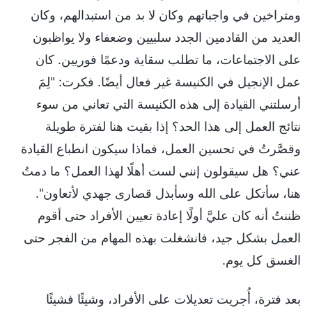
ومتراخين في واجباتهم وكان لا بد من استبدالهم، وكان
العديد من القادمين الجدد سلبيين وضعفاء ولا يواظبون
على الاجتماعات، ما تطلب سقاية ودعمًا فوريين. كان
عمل الإنجيل في الكنيسة غير فعال أيضًا. فكرت: "لِمَ
أرسلتني القيادة إلى هذه الكنيسة التي تعاني من سوء
نتائج العمل إلى هذا الحد؟ إذا بقيت هنا لفترة طويلة
وقصَّرتُ في تحسين العمل، فماذا سيكون انطباع القيادة
عني؟ هل سيقولون إنني لست أهلًا لهذا العمل؟ ما دمتُ
هنا، سأتكل على الله وسأبذل قصارى جهدي لأتعاون".
ظننتُ أنه كان عليَّ أولًا إعادة تعيين الأفراد حتى أقوم
العمل بشكل جيد، فانشغلت بهذه المهام من الفجر حتى
الغسق كل يوم.
بعد فترة، أُجريت تعديلات على الأفراد، وشيئًا فشيئًا