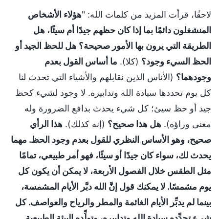
لاحقًا، قرأت المزيد من كلمات الله: "
هؤلاء الأشخاص
المنشغلون دائمًا بما إذا كان حظهم جيدًا أم سيئًا، هل
الطريقة التي يرون بها الأمور صحيحة؟ هل للحظ الجيد أو
الحظ السيء وجود؟
(كلا).
ما أساس القول بعدم
وجودهما؟
(الأناس الذين نقابلهم والأشياء التي تحدث لنا
كل يوم تحددها سيادة الله وتدابيره. لا وجود لشيء كحظ
جيد أو حظ سيئ؛ كل شيء يحدث بدافع الضرورة وله
معنى وراؤه).
هل هذا صحيح؟
(إنه كذلك).
هذا الرأي
صحيح، وهو الأساس النظري للقول بعدم وجود الحظ. مهما
يحدث لك، سواء كان جيدًا أو سيئًا، فهو أمر طبيعي، تمامًا
مثل الطقس خلال الفصول الأربعة، لا يمكن أن يكون كل
يوم مشمسًا. لا يمكنك قول إنَّ الله دبَّر الأيام المشمسة،
بينما لم يدبِّر الأيام الغائمة والمطر والرياح والعواصف. كل
شيء تحدِّده سيادة الله وتدابيره، وتولِّده البيئة الطبيعية.