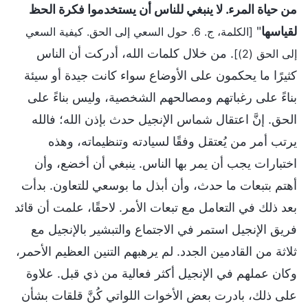
من حياة المرء. لا ينبغي للناس أن يستخدموا فكرة الحظ
لقياسها
"
[الكلمة، ج. 6. حول السعي إلى الحق. كيفية السعي
. من خلال كلمات الله، أدركت أن الناس
إلى الحق (2)]
كثيرًا ما يحكمون على الأوضاع سواء كانت جيدة أو سيئة
بناءً على رغباتهم ومصالحهم الشخصية، وليس بناءً على
الحق. إنَّ اعتقال شماس الإنجيل حدث بإذن الله؛ فالله
يرتب أمر من يُعتقل وفقًا لسيادته وتنظيماته، وهذه
اختبارات يجب أن يمر بها الناس. ينبغي أن أخضع، وأن
أهتم بتبعات ما حدث، وأن أبذل ما بوسعي للتعاون. بدأت
بعد ذلك في التعامل مع تبعات الأمر. لاحقًا، علمت أن قائد
فريق الإنجيل استمر في الاجتماع والتبشير بالإنجيل مع
ثلاثة من القادمين الجدد. لم يرهبهم التنين العظيم الأحمر،
وكان عملهم في الإنجيل أكثر فعالية من ذي قبل. علاوة
على ذلك، بادرت بعض الأخوات اللواتي كُنَّ قلقات بشأن