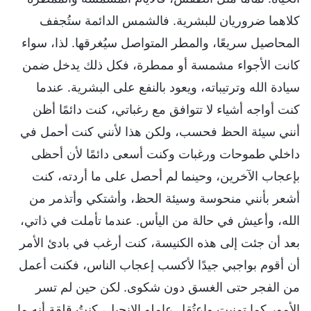
كلاهما ضروريان للبشرية. فالشمس الدائمة ستُجفف
المحاصيل سريعًا، والمطر المتواصل سيُغرقها. لذا، سواء
كانت الأجواء مشمسة أو ممطرة، فكل ذلك يدخل ضمن
سيادة الله وترتيباته، ويعود بالنفع على البشرية. عندما
كنت أواجه أشياء لا تتوافق مع رغباتي، كنت دائمًا أظن
أنني سيئة الحظ فحسب، ولكن هذا لأنني كنت أحمل في
داخلي طموحات ورغبات وكنت أسعى دائمًا لأن أحظى
بإعجاب الآخرين، وحينما لم أحصل على ما أردته، كنت
أشعر بأنني منحوسة وسيئة الحظ، وأشتكي وأتذمر من
الله، وأعيش في حالة من اليأس. عندما تأملت في ذاتي،
بعد أن جئت إلى هذه الكنيسة، كنت أرغب في بادئ الأمر
أن أقوم بواجبي جيدًا لأكسب إعجاب الناس، فكنت أعمل
من الفجر حتى الغسق دون شكوى. لكن حين لم تسر
الأمور كما تمنيت واعتُقل عاملو الإنجيل، كنتُ قلقة أنه ما