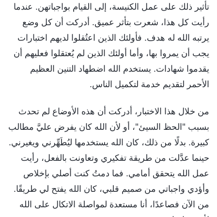
تأثير ذلك على عمل الكنيسة، إلى القيام بواجباتهن. عندما
رأيت كل هذا، شعرت بتأثر عميق. أدركت أن كل وضع
يرتبه الله له هدف. فأولئك الذين اعتُقلوا لديهم اختبارات
يجب أن يمروا بها، وأما أولئك الذين لم يُعتقلوا فعليهم أن
يقدموا شهادات. يستخدم الله اضطهاد التنين العظيم
الأحمر لتقديم خدمة لتكميل الناس.
من خلال هذا الاختبار، أدركت أن هذه الأوضاع لم تحدث
بسبب "الحظ السيئ"، أو لأن الله كان يفرض عليَّ مطالب
كبيرة. بدلًا من ذلك، كان الله يستخدمها ليُطَهِّرني ويغيرني.
حينما عدَّلت من طريقة تفكيري وتعاونت بالفعل، رأيت
عمل الله يتحقق أمامي. فما دمتُ كنت أصلي بإخلاص
وأؤدي واجباتي من صميم قلبي، كان الله يفتح لي طريقًا.
من الآن فصاعدًا، أنا مستعدة لمواصلة الاتكال على الله