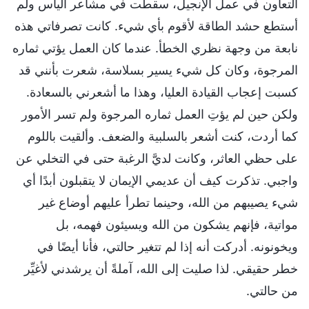
التعاون في عمل الإنجيل، سقطت في مشاعر اليأس ولم
أستطع حشد الطاقة لأقوم بأي شيء. كانت تصرفاتي هذه
نابعة من وجهة نظري الخطأ. عندما كان العمل يؤتي ثماره
المرجوة، وكان كل شيء يسير بسلاسة، شعرت بأنني قد
كسبت إعجاب القيادة العليا، وهذا ما أشعرني بالسعادة.
ولكن حين لم يؤتِ العمل ثماره المرجوة ولم تسر الأمور
كما أردت، كنت أشعر بالسلبية والضعف. وألقيت باللوم
على حظي العاثر، وكانت لديَّ الرغبة حتى في التخلي عن
واجبي. تذكرت كيف أن عديمي الإيمان لا يتقبلون أبدًا أي
شيء يصيبهم من الله، وحينما تطرأ عليهم أوضاع غير
مواتية، فإنهم يشكون من الله ويسيئون فهمه، بل
ويخونونه. أدركت أنه إذا لم تتغير حالتي، فأنا أيضًا في
خطر حقيقي. لذا صليت إلى الله، آملةً أن يرشدني لأغيِّر
من حالتي.