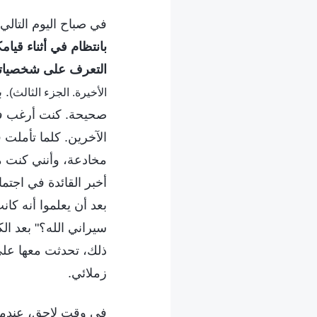
في صباح اليوم التالي،
بانتظام في أثناء قيام
التعرف على شخصياتك
. 
الأخيرة. الجزء الثالث)
صحيحة. كنت أرغب في
الآخرين. كلما تأملت
مخادعة، وأنني كنت م
أخبر القائدة في اجتم
بعد أن يعلموا أنه كا
سيراني الله؟" بعد ال
ذلك، تحدثت معها على
زملائي.
في وقت لاحق، عندما 