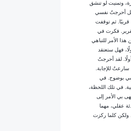
ة، وتمنيت لو تنشق
بل أحرجتُ نفسي
قريبًا. ثم توقفت
تقرير. فكرت في
ن هذا الأمر للتباهي
ولًا، فهل ستعتقد
لًا. لقد أحرجتُ
سارعتُ للإجابة.
سي بوضوح. في
ية. في تلك اللحظة،
هى بي الأمر إلى
ئة عقلي، مهما
. ولكن كلما ركزت