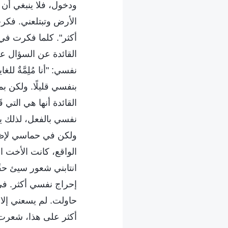
ودخول، فلا ينبغي أن
الأرض وتبتلعني. فك
أكثر". كلما فكرت في 
القائدة عن السؤال ع
نفسي: "أنا مُلِمَّةٌ ل
بنفسي قليلًا. ولكن بما 
القائدة أنها هي التي 
نفسي بالفعل، لذلك ين
ولكن في حماسي لإظها
الواقع، كانت الأخت ا
انتابني شعور سيئ حقً
إحراج نفسي أكثر. في 
حاولت. لم يسعني إلا 
أكثر على هذا، شعرت ب