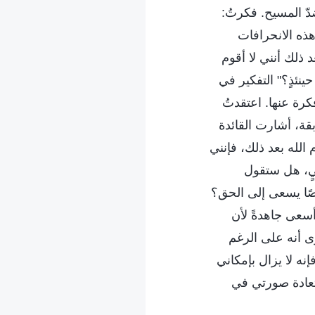
دّ المسيح. فكرتُ:
هذه الانحرافات
ذلك أنني لا أقوم
نئذٍ؟" التفكير في
كرة عنها. اعتقدتُ
قة، أشارت القائدة
الله بعد ذلك، فإنني
يٍ، هل ستقول
صًا يسعى إلى الحق؟
أسعى جاهدةً لأن
رى أنه على الرغم
 لا يزال بإمكاني
تعادة صورتي في