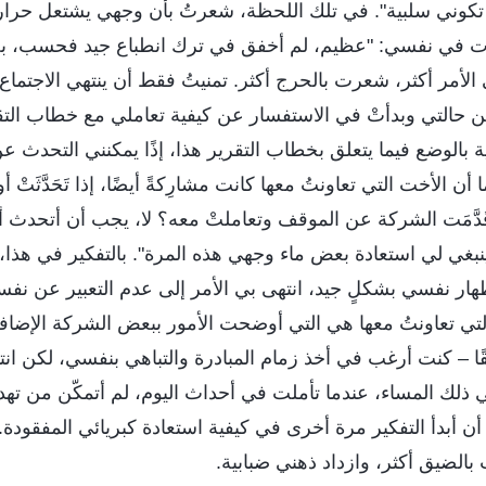
 تكوني سلبية". في تلك اللحظة، شعرتُ بأن وجهي يشتعل حرار
رت في نفسي: "عظيم، لم أخفق في ترك انطباع جيد فحسب، 
الأمر أكثر، شعرت بالحرج أكثر. تمنيتُ فقط أن ينتهي الاجتماع 
ن حالتي وبدأتْ في الاستفسار عن كيفية تعاملي مع خطاب ال
لغاية بالوضع فيما يتعلق بخطاب التقرير هذا، إذًا يمكنني التحدث ع
أن الأخت التي تعاونتُ معها كانت مشارِكةً أيضًا، إذا تَحَدَّثَتْ أ
قَدَّمَت الشركة عن الموقف وتعاملتْ معه؟ لا، يجب أن أتحدث أو
بغي لي استعادة بعض ماء وجهي هذه المرة". بالتفكير في هذا، 
ر نفسي بشكلٍ جيد، انتهى بي الأمر إلى عدم التعبير عن نف
لتي تعاونتُ معها هي التي أوضحت الأمور ببعض الشركة الإضاف
ا – كنت أرغب في أخذ زمام المبادرة والتباهي بنفسي، لكن انت
ذلك المساء، عندما تأملت في أحداث اليوم، لم أتمكّن من تهد
أن أبدأ التفكير مرة أخرى في كيفية استعادة كبريائي المفقودة
الضيق أكثر، وازداد ذهني ضبابية.