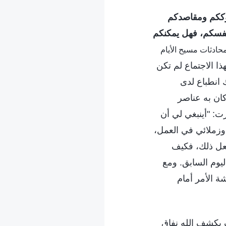
كم ومقاصدكم
أنفسكم، فهل يمكنكم
كلمة، ج. 3. محادثات مسيح الأيام
ا الاجتماع لم تكن
انطباع لدى
ان به عناصر
: "أينبغي لي أن
 وزملائي في العمل،
أفعل ذلك، فكيف
ليوم السابق. ومع
 الأمر أمام
 يكشف الله نفاق