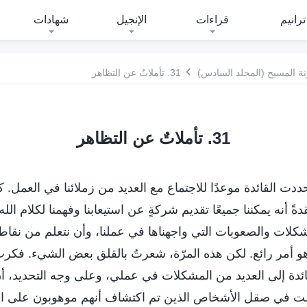
ترانيم
قراءات
الإنجيل
شهادات
ة المسيح (المجلد السادس)
31. تأملاتٌ عن التظاهر
31. تأملاتٌ عن التظاهر
6 مارس 2023، حددت القائدة موعدًا للاجتماع مع العديد من زملائنا في العم
ً أنه يمكننا جميعًا تقديم شركةٍ عن استيعابنا وفهمنا لكلام الله،
لات والصعوبات التي واجهناها في عملنا، وأن نتعلم من نقاط
هو أمر رائع. لكن هذه المرّة، شعرتُ بالقلق بعض الشيء. فكر
ائدة إلى العديد من المشكلات في عملي، وعلى وجه التحديد، أ
شلت في صقل الأشخاص الذين تم اكتشاف أنهم موهوبون على ال