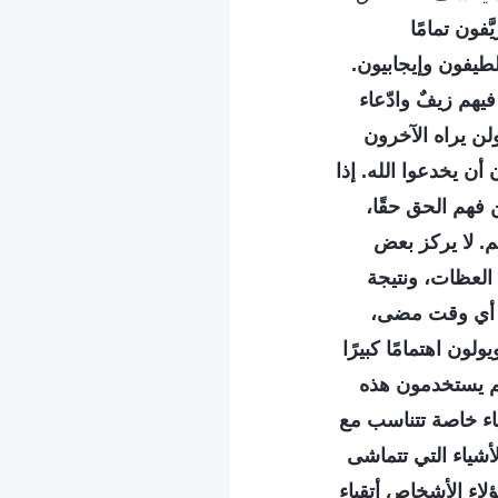
ون تمامًا
طيفون وإيجابيون.
يهم زيفٌ وادّعاء
ن يراه الآخرون
أن يخدعوا الله. إذا
 فهم الحق حقًا،
م. لا يركز بعض
 العظات، ونتيجة
من أي وقت مضى،
ن اهتمامًا كبيرًا
هم يستخدمون هذه
ياء خاصة تتناسب مع
أشياء التي تتماشى
لاء الأشخاص أتقياء