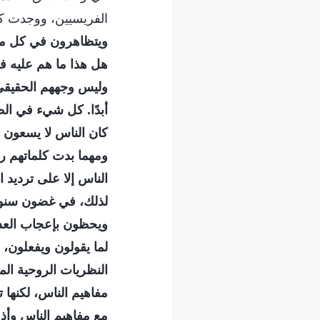
الفريسيين، ووجدت كلا
ويتظاهرون في كل ما 
هل هذا ما هم عليه في 
وليس وجههم الحقيقيّ
أبدًا. كل شيء في الظا
كان الناس لا يسعون و
ومهما بدت كلماتهم ر
الناس إلا على ترديد 
لذلك، في غضون سنوات
ويحظون بإعجاب العديد
لما يقولون ويفعلون،
النظريات الروحية الم
مفاهيم الناس، لكنها 
مع مفاهيم الناس وأذو