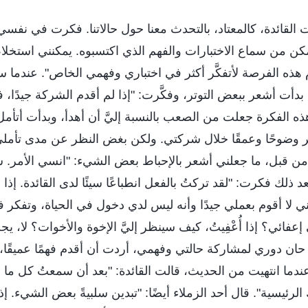
ت القائدة، كالمعتاد، بالتحدث معنا حول حالاتنا. فكرت في نفسي
تمكن من سماع الاختبارات والفهم الذي اكتسبوه. يمكنني استخ
م هذه الفرصة لأتفكَّر أكثر في اختباري وفهمي الخاص". عندما
أت أشعر ببعض التوتر، وفكَّرت: "إذا لم أقدم الشركة جيدًا، فإ
ذه الفكرة جعلت من الصعب بالنسبة إليَّ أن أهدأ، وبدأت أتأمل
وضوحًا وعمقًا خلال شركتي. ولكن بغض النظر عن مدى تأمل
من قبل، ما جعلني أشعر بالإحباط بعض الشيء: "انسي الأمر.
ذلك فكرت: "لقد تركتُ بالفعل انطباعًا سيئًا لدى القائدة. إذا 
ي لا أقوم بعملي جيدًا وأنه ليس لدي دخول في الحياة، وتفكر 
عفائي؟ إذا أُعْفِيتُ، كيف سينظر إليَّ الإخوة والأخوات؟ لا، يجب
ان دوري لمشاركة حالتي وفهمي، أردت أن أقدم فهمًا عميقًا، و
 عندما انتهيت من الحديث، قالت القائدة: "بعد أن سمعتُ كل ما ش
رئيسية". قال أحد الزملاء أيضًا: "تبدين سلبيةً بعض الشيء. إذا