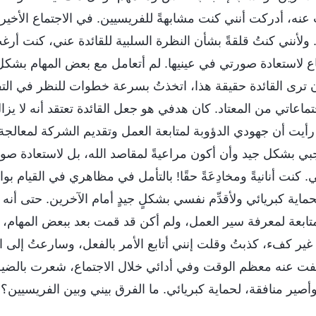
عنه، أدركت أنني كنت مشابهةً للفريسيين. في الاجتماع الأخير،
لأنني كنتُ قلقةً بشأن النظرة السلبية للقائدة عني، كنت أرغ
ع لاستعادة صورتي في عينيها. لم أتعامل مع بعض المهام بشك
ن ترى القائدة حقيقة هذا، اتخذتُ بسرعة خطوات للنظر في التف
ماعاتي من المعتاد. كان هدفي هو جعل القائدة تعتقد أنه لا يزال
رأيت أن جهودي الدؤوبة لمتابعة العمل وتقديم الشركة لمعالج
ي بشكل جيد وأن أكون مراعيةً لمقاصد الله، بل لاستعادة صور
نت أنانيةً ومخادِعَةً حقًا! بالتأمل في مظاهري في القيام بو
ة كبريائي ولأقدِّم نفسي بشكلٍ جيدٍ أمام الآخرين. حتى أنه
لمتابعة لمعرفة سير العمل، ولم أكن قد قمت بعد ببعض المهام، 
غير كفء، كذبتُ وقلت إنني أتابع الأمر بالفعل، وسارعتُ إلى ال
شفت عنه معظم الوقت وفي أدائي خلال الاجتماع، شعرت بالضي
 وأصير منافقة، لحماية كبريائي. ما الفرق بيني وبين الفريسيين؟