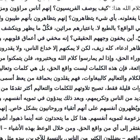
م الله هذا: "
كيف يوصف الفريسيون؟ إنهم أناس مراؤون ومزيَّف
يفعلونه. بأي شيء يتظاهرون؟ إنهم يتظاهرون بأنهم طيبون ول
الواقع؟ بالطبع لا. باعتبارهم مرائين، فكُلّ ما يظهر وينكشف ف
. أين يخفون وجههم الحقيقي؟ إنه مخفي في أعماق قلوبهم، ول
هر ادعاء، كله زيف، لكن لا يمكنهم إلا خداع الناس، ولا يقدرون 
راء الحق، وإذا لم يمارسوا كلام الله ويختبروه، فلن يتمكنوا من
ائعة، فإن هذه الكلمات ليست واقع الحق، بل هي كلمات وتعالي
الكلام والتعاليم كالببغاوات، فهم يقلدون بحماقة من يعظ أسمى
 قليلة فقط، تصبح تلاوتهم للكلمات والتعاليم أكثر تقدمًا 
 من الناس وتكريمهم، وبعد ذلك يبدؤون في تمويه أنفسهم، ويولو
 ويُظهرون أنفسهم على أنهم أتقياء وروحانيون بشكل خاص. إن
زعومة لتمويه أنفسهم. هذا كل ما يتحدثون عنه أينما ذهبوا، أش
تفتقر إلى أي من واقع الحق. ومن خلال الوعظ بهذه الأشياء – ال
اقهم – يضللون الكثير من الناس. بالنسبة للآخرين، يبدو مثل هؤ