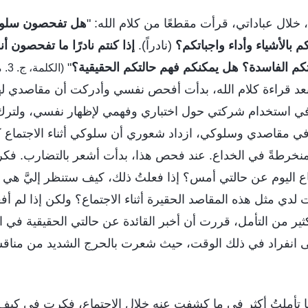
 خلال عباداتي، قرأت مقطعًا من كلام الله: "
هل تفحصون سلوك
كم بالأشياء وأداء واجباتكم؟
(نادراً).
إذا كنتم نادرًا ما تفحصون 
م الفاسدة؟ هل يمكنكم فهم حالتكم الحقيقية؟
"
(ال
بعد قراءة كلام الله، بدأت أفحص نفسي وأدركت أن مقاصدي لهذ
 استخدام شركتي حول اختباري وفهمي لإظهار نفسي، ولترك 
 في مقاصدي وسلوكي، ازداد شعوري أن سلوكي أثناء الاجتماع ك
نخرطةً في الخداع. عند فحص هذا، بدأت أشعر بالتضارب. فكرت
اع اليوم عن حالتي أمس؟ إذا فعلتُ ذلك، كيف ستنظر إليَّ هي
نت لدي مثل هذه المقاصد الحقيرة أثناء الاجتماع؟ ولكن إذا لم 
كثير من التأمل، قررت أن أخبر القائدة عن حالتي الحقيقية في ا
 انفراد في ذلك الوقت، حيث شعرت بالحرج الشديد من مناقشة
تأملتُ أكثر في ما كشفت عنه خلال الاجتماع، فكرت في كيف