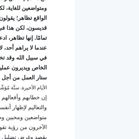
ومتواضعين للغاية، لك
الواقع تظاهر؛ يقولون
قديسون، لكن هذا في 
تمامًا. إنها تظاهر، ا
عندما لا يراهم أحد، ل
في سبيل الله وقد تخ
الخاص ويديرون عمليا
ستار العمل من أجل ا
الأيام الأخيرة. ستَّة مُؤشّ
إن خطابهم وأفعالهم م
والتعاليم لإظهار أنف
متواضعين ومحبين وصبو
الآخرون من رؤية تقوا
بقصد وغرض تضليل ال