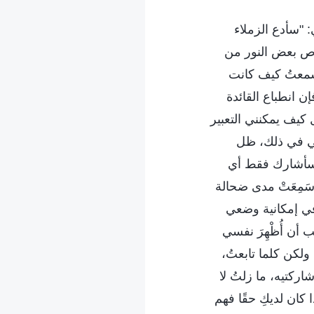
: "سأدع الزملاء
لاص بعض النور من
 سمعتُ كيف كانت
ن انطباع القائدة
 كيف يمكنني التعبير
ي في ذلك، ظل
 سأشارك فقط أي
سَمِعَتْ مدى ضحالة
في إمكانية وضعي
 أن أُظْهِرَ نفسي
لكن كلما تابعتُ،
اركتيه، ما زلتُ لا
 كان لديكِ حقًا فهم