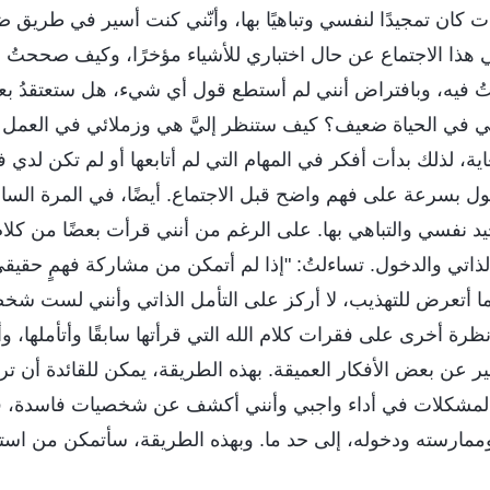
 كان تمجيدًا لنفسي وتباهيًا بها، وأنّني كنت أسير في طريق ض
في هذا الاجتماع عن حال اختباري للأشياء مؤخرًا، وكيف صححتُ 
 فيه، وبافتراض أنني لم أستطع قول أي شيء، هل ستعتقدُ بعد 
ي في الحياة ضعيف؟ كيف ستنظر إليَّ هي وزملائي في العمل حي
ية، لذلك بدأت أفكر في المهام التي لم أتابعها أو لم تكن لدي ف
ل بسرعة على فهم واضح قبل الاجتماع. أيضًا، في المرة الساب
نفسي والتباهي بها. على الرغم من أنني قرأت بعضًا من كلام 
لذاتي والدخول. تساءلتُ: "إذا لم أتمكن من مشاركة فهمٍ حقيق
ما أتعرض للتهذيب، لا أركز على التأمل الذاتي وأنني لست شخ
رة أخرى على فقرات كلام الله التي قرأتها سابقًا وأتأملها، و
بير عن بعض الأفكار العميقة. بهذه الطريقة، يمكن للقائدة أن ت
لمشكلات في أداء واجبي وأنني أكشف عن شخصيات فاسدة، فإنه
مارسته ودخوله، إلى حد ما. وبهذه الطريقة، سأتمكن من اس