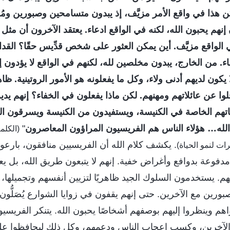
ن هذا في واقع الأمر مزيَّف، إذ يبدون متسامحين وصبورين ومُ
 إنهم يحبون الله، لكنه في الواقع ادعاء. يعتقد الآخرون أن مثل
الواقع مزيَّف. أين يمكن العثور على شخص قدِّيس حقًا؟ القد
دعاء. من الخارج، يبدون مخلصين لله، لكنهم في الواقع لا يؤدون إ
ا يكون لديهم أدنى ولاء، وكل ما يفعلونه هو الأمور الروتينية. ظاه
لوا عن عائلاتهم ومهنهم. لكن ماذا يفعلون في الخفاء؟ إنهم ي
تهم الخاصة في الكنيسة، ويستفيدون من الكنيسة ويسرقون ال
لله… هؤلاء الناس هم الفريسيون المراؤون المعاصرون
"
. يكشف كلام الله أن الفريسيين منافقون، بارعو
ِرات لنمو الحياة)
دفوعة بدوافع وأغراض خفية. إنهم لا يتبعون طريق الله، بل ي
سهم. يستخدمون السلوك الجيد ظاهريًا لتزيين أنفسهم وتجميلها، 
رين مع الآخرين. حتى إنهم يقفون في زوايا الشوارع يُصَلُّون
هم وينظروا إليهم بوصفهم أشخاصًا يحبون الله. يتنكر الفريسي
آخرين، وكسب إعجاب الناس ودعمهم، وكل ذلك ليحافظوا على