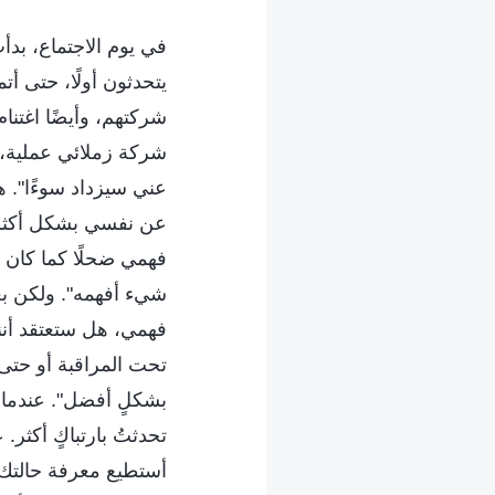
في يوم الاجتماع، بدأ
يتحدثون أولًا، حتى أ
شركتهم، وأيضًا اغتنا
شركة زملائي عملية، بد
عني سيزداد سوءًا". ه
عن نفسي بشكل أكثر 
فهمي ضحلًا كما كان 
شيء أفهمه". ولكن بعد 
فهمي، هل ستعتقد أنن
تحت المراقبة أو حتى إ
بشكلٍ أفضل". عندما ح
تحدثتُ بارتباكٍ أكثر.
أستطيع معرفة حالتك ال