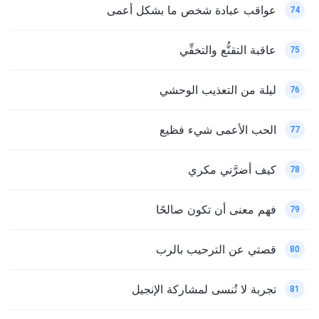
عواقب عبادة شخص ما بشكل أعمى
74
عاقبة التقنُّع والتخفِّي
75
ليلة من التعذيب الوحشي
76
الحب الأعمى شيء فظيع
77
كيف أضرَّني مكري
78
فهم معنى أن تكون صالحًا
79
قصتي عن الترحيب بالرب
80
تجربة لا تُنسى لمشاركة الإنجيل
81