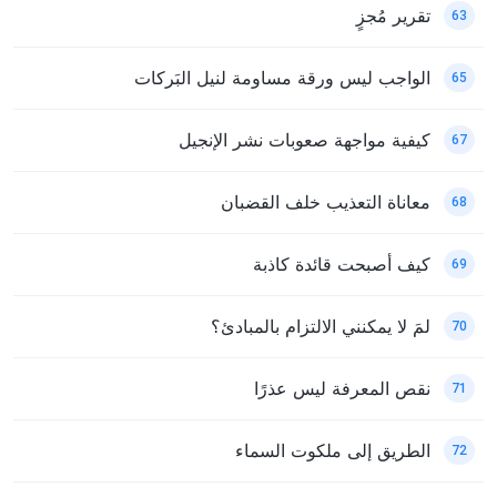
تقرير مُجزٍ
63
الواجب ليس ورقة مساومة لنيل البَركات
65
كيفية مواجهة صعوبات نشر الإنجيل
67
معاناة التعذيب خلف القضبان
68
كيف أصبحت قائدة كاذبة
69
لمَ لا يمكنني الالتزام بالمبادئ؟
70
نقص المعرفة ليس عذرًا
71
الطريق إلى ملكوت السماء
72