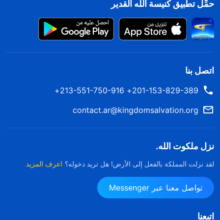
حمِّل تطبيق كنيسة الله القدير
اتصل بنا
201-153-829-389+ 213-551-750-916+
contact.ar@kingdomsalvation.org
نزل ملكوت الله.
لقد نزلت المملكة بالفعل إلى الأرض! هل تريد دخوله؟
اعرف المزيد
تواصل معنا عبر Messenger
اتبعنا