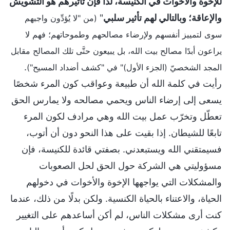
للإخوة والأخوات في الكنيسة، لذا فإن تأثيرهم هو التشويش
والإعاقة؛ وبالتالي لهم تأثير سلبي
"
(من "لا يُؤدِّون واجبهم
سوى لتمييز أنفسهم ولإرضاء مصالحهم وطموحاتهم؛ فهم لا
يراعون أبدًا مصالح بيت الله، بل يبيعون حتَّى تلك المصالح مقابل
.
المجد الشخصيّ (الجزء الأول)" في "كشف أضداد المسيح")
رأيت في كلمة الله أن طبيعة وعواقب كون المرء شخصًا
يسعى إلى إرضاء الناس ويحمي مصالحه ولا يمارس الحق
تعطّل وتخرّب عمل بيت الله وهي مرادف لكون المرء
تابعًا للشيطان. إذا بقيت على هذا النحو دون أن أتوب،
فسيمتقني الله ويستبعدني. بصفتي قائدة للكنيسة، فإن
مسؤوليتي هي الشركة حول الحق لحل الصعوبات
والمشكلات التي يواجهها الإخوة والأخوات في دخولهم
الحياة، والاعتناء بالحياة الكنسية. ولكن بدلًا من ذلك، عندما
كنت أرى مشكلات الناس، لم أكن أساعدهم على التغيير