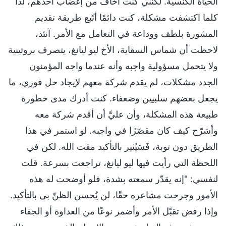
الحياة الكنسية. لكنني كنت أخاف من إغضاب أحدهم، لذا
كلما اكتشفت مشكلة، كنت دائمًا أتّبع طريقة تقديم
المشورة بلطف ووداعة في التعامل مع الأمر. آنئذ،
لاحظت أن شماس السقاية، الأخ ليو ليانغ، يتصرف بروتينية
ولا يتحمل مسؤولية واجبه وأنه عندما واجه المؤمنون
الجدد مشكلات، لم يقدم شركة معهم لإيجاد حل فوري، ما
يجعل بعضهم سلبيين وضعفاء. كنت أدرك مدى خطورة
طبيعة هذه المشكلة، وأن عليَّ أن أقدم شركة معه
وأشرّح كيف كان مقصّرًا في واجبه. لو استمر في هذا
الطريق دون توبة، فَسَيُثير بالتأكيد مقت الله. لكن في
اللحظة التي رأيت فيها ليو ليانغ، تراجعت بسرعة. قلت
لنفسي: "إنه يقدّر سمعته بشدة، فلو أوضحت له هذه
الأمور وجرحت مشاعره حقًا، لن يُحسن الظنّ بي بالتأكيد.
وإذا رفض تقبّل الأمر وأضمر نوعًا من العداوة أو الجفاء