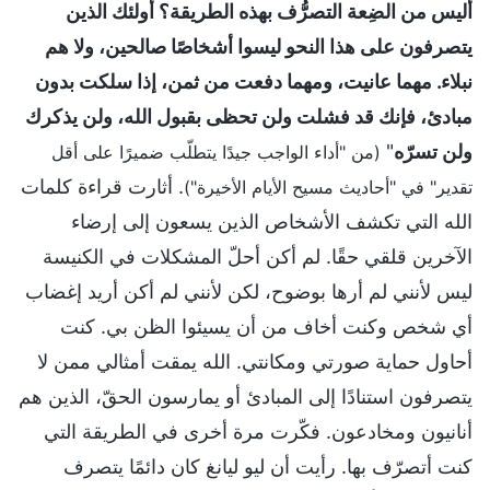
أليس من الضِعة التصرُّف بهذه الطريقة؟ أولئك الذين
يتصرفون على هذا النحو ليسوا أشخاصًا صالحين، ولا هم
نبلاء. مهما عانيت، ومهما دفعت من ثمن، إذا سلكت بدون
مبادئ، فإنك قد فشلت ولن تحظى بقبول الله، ولن يذكرك
ولن تسرّه
"
(من "أداء الواجب جيدًا يتطلّب ضميرًا على أقل
. أثارت قراءة كلمات
تقدير" في "أحاديث مسيح الأيام الأخيرة")
الله التي تكشف الأشخاص الذين يسعون إلى إرضاء
الآخرين قلقي حقًا. لم أكن أحلّ المشكلات في الكنيسة
ليس لأنني لم أرها بوضوح، لكن لأنني لم أكن أريد إغضاب
أي شخص وكنت أخاف من أن يسيئوا الظن بي. كنت
أحاول حماية صورتي ومكانتي. الله يمقت أمثالي ممن لا
يتصرفون استنادًا إلى المبادئ أو يمارسون الحقّ، الذين هم
أنانيون ومخادعون. فكّرت مرة أخرى في الطريقة التي
كنت أتصرّف بها. رأيت أن ليو ليانغ كان دائمًا يتصرف