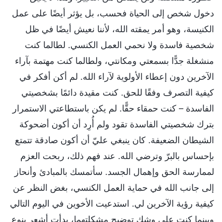
دخول شخص إلى الحياة فحسب، بل يؤثر أيضًا على عمل
الكنيسة، وهو أمر يمقته الله، لأننا نعيش أيضًا في ظل
شخصية فاسدة ولا نحمي العمل الكنسي. لطالما كنت
منشغلة جدًّا بسمعتي ومكانتي، ولطالما كنت مهتمة بآراء
الآخرين دون إعطاء الأولوية لآراء الله. لم أكن أفكر في
كيفية التصرف وفقًا للحق. كنت مقيدة دائمًا بشخصيتي
الفاسدة – كنت حمقاء حقًّا. لم يكن باستطاعتي الاستمرار
بترك شخصيتي الفاسدة تقود ولم أُرِد أن أكون أضحوكة
الشيطان الضعيفة. كان ينبغي عليّ أن أكون صادقة تتمتع
بإحساس بالبرّ وترضي الله. عند فهم ذلك، ربحت العزم
لممارسة الحق وإهمال الجسد. سأتمسك بالمبادئ وأنحاز
إلى جانب الله في حماية العمل الكنسي، بغض النظر عن
كيفية رؤية الآخرين لي. استدعيت الأخوين في اليوم التالي
وبينما كنت على وشك توضيح مشكلتهما، بدأت أشعر بنوع