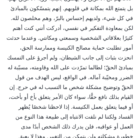
بل يتمتع الله بمكانة في قلوبهم. إنهم يتمسّكون بالمبادئ
في كل شيء، ولديهم إحساس بالبرّ، وهم مخلصون لله.
لكن بمعاودة التفكير في نفسي، أدركت أنني كنت أهتم
كثيرًا بعلاقاتي الشخصية وسمعتي ومكانتي. وعندما حدثت
أمور تطلبت حماية مصالح الكنيسة وممارسة الحق،
انحزت بثبات إلى جانب الشيطان، ولم أجرؤ على التمسك
بمبادئ الحقّ؛ لطالما تمرّدت على الله وقاومته، مسبّبة له
الضرر ومخيّبة آماله. في الواقع، ليس الهدف من قول
الحقّ وتوضيح مشكلة شخص ما التسبب له في حرج. إن
القيام بذلك نافع حقًّا، سواء كان الأمر يتعلق بأخ أو بأخت،
أو فيما يتعلق بعمل الكنيسة. إذا لاحظنا شخصًا يُظهر
الفساد ولكننا لم نلفت الانتباه إلى طبيعة هذا النوع من
العمل أو عواقبه، فلن يدرك ذلك الشخص أبدًا مدى
خطورة مشكلته ولن يتمكن من التغيير. وهذا لا يعيق