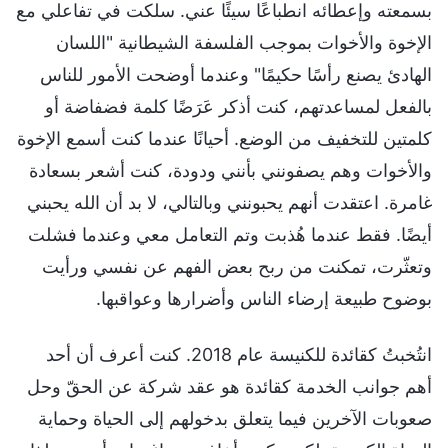
بسمعته وإعطائه انطباعًا سيئًا عني. سلكت في تفاعلي مع
الإخوة والأخوات بموجب الفلسفة الشيطانية "اللسان
الهادئ يصنع رأسًا حكيمًا" وعندما أوضحت الأمور للناس
بالفعل لمساعدتهم، كنت أذكر عَرَضًا كلمة فضفاضة أو
كلمتين للتخفيف من الوضع. أحيانًا عندما كنت أسمع الإخوة
والأخوات وهم يصفونني بأنني ودودة، كنت أشعر بسعادة
غامرة. اعتقدت أنهم يحبونني وبالتالي، لا بد أن الله يحبني
أيضًا. فقط عندما هُذبت وتم التعامل معي وعندما فشلت
وتعثّرت، تمكنت من ربح بعض الفهم عن نفسي ورأيت
بوضوح طبيعة إرضاء الناس وأضرارها وعواقبها.
انتُخبتُ كقائدة للكنيسة عام 2018. كنت أعرف أن أحد
أهم جوانب الخدمة كقائدة هو عقد شركة عن الحقّ وحل
صعوبات الآخرين فيما يتعلق بدخولهم إلى الحياة وحماية