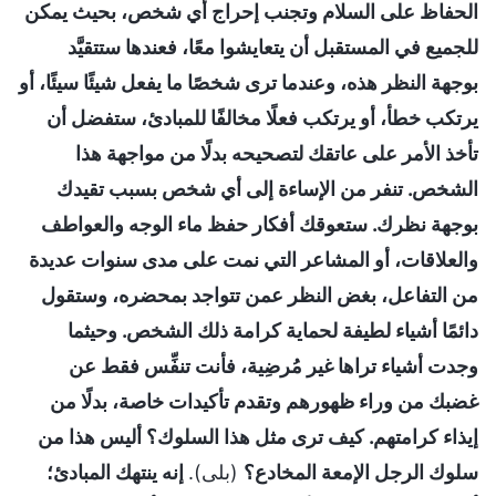
الحفاظ على السلام وتجنب إحراج أي شخص، بحيث يمكن
للجميع في المستقبل أن يتعايشوا معًا، فعندها ستتقيَّد
بوجهة النظر هذه، وعندما ترى شخصًا ما يفعل شيئًا سيئًا، أو
يرتكب خطأ، أو يرتكب فعلًا مخالفًا للمبادئ، ستفضل أن
تأخذ الأمر على عاتقك لتصحيحه بدلًا من مواجهة هذا
الشخص. تنفر من الإساءة إلى أي شخص بسبب تقيدك
بوجهة نظرك. ستعوقك أفكار حفظ ماء الوجه والعواطف
والعلاقات، أو المشاعر التي نمت على مدى سنوات عديدة
من التفاعل، بغض النظر عمن تتواجد بمحضره، وستقول
دائمًا أشياء لطيفة لحماية كرامة ذلك الشخص. وحيثما
وجدت أشياء تراها غير مُرضِية، فأنت تنفِّس فقط عن
غضبك من وراء ظهورهم وتقدم تأكيدات خاصة، بدلًا من
إيذاء كرامتهم. كيف ترى مثل هذا السلوك؟ أليس هذا من
سلوك الرجل الإمعة المخادع؟
(بلى).
إنه ينتهك المبادئ؛