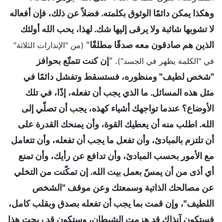
وهكذا يمكن دائمًا الوثوق بكلمته. فضلاً عن ذلك، فإن أفعاله
لا تشوبها شائبة ولا يرقى إليها شك. لهذا، يحب الله أولئك
الذين هم صادقون معه صدقًا مطلقًا
"
(من "الإنذارات الثلاثة"
. "
إن كنت تتمتّع بحوافز
في "الكلمة يظهر في الجسد")
"شخص لطيف" ومنظوره، فستسقط وتفشل دائمًا في
مثل هذه المسائل. ما الذي يجب أن تفعله، إذًا، في تلك
الأوضاع؟ عندما تواجهك أشياء كهذه، يجب أن تصلّي إلى
الله. اطلب منه أن يعطيك القوة، وأن يمنحك القدرة على
أن تلتزم بالمبادئ، وأن تفعل ما يجب أن تفعله، وأن تتعامل
مع الأمور بحسب المبادئ، وأن تدافع عن رأيك، وأن تمنع
أي أذى من أن يمسّ بعمل بيت الله. إن تمكّنت من التخلي
عن مصالحك الذاتية وسمعتك وعن موقف "الشخص
اللطيف"، وإن قمت بما يجب أن تفعله بصدق وبقلب كامل،
فستكون آنذاك قد هزمت الشيطان، وستكون قد ربحت هذا