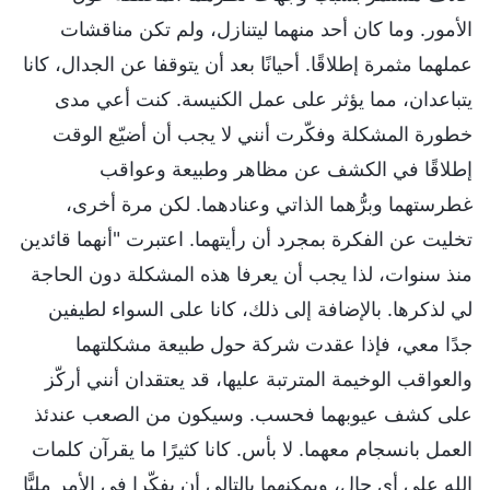
الأمور. وما كان أحد منهما ليتنازل، ولم تكن مناقشات
عملهما مثمرة إطلاقًا. أحيانًا بعد أن يتوقفا عن الجدال، كانا
يتباعدان، مما يؤثر على عمل الكنيسة. كنت أعي مدى
خطورة المشكلة وفكّرت أنني لا يجب أن أضيّع الوقت
إطلاقًا في الكشف عن مظاهر وطبيعة وعواقب
غطرستهما وبرُّهما الذاتي وعنادهما. لكن مرة أخرى،
تخليت عن الفكرة بمجرد أن رأيتهما. اعتبرت "أنهما قائدين
منذ سنوات، لذا يجب أن يعرفا هذه المشكلة دون الحاجة
لي لذكرها. بالإضافة إلى ذلك، كانا على السواء لطيفين
جدًا معي، فإذا عقدت شركة حول طبيعة مشكلتهما
والعواقب الوخيمة المترتبة عليها، قد يعتقدان أنني أركّز
على كشف عيوبهما فحسب. وسيكون من الصعب عندئذ
العمل بانسجام معهما. لا بأس. كانا كثيرًا ما يقرآن كلمات
الله على أي حال، ويمكنهما بالتالي أن يفكّرا في الأمر مليًّا