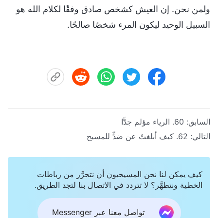
ولمن نحن. إن العيش كشخص صادق وفقًا لكلام الله هو
السبيل الوحيد ليكون المرء شخصًا صالحًا.
السابق:
60. الرياء مؤلم جدًّا
التالي:
62. كيف أبلغتُ عن ضدٍّ للمسيح
كيف يمكن لنا نحن المسيحيون أن نتحرَّر من رباطات
الخطية ونتطهَّر؟ لا تتردد في الاتصال بنا لتجد الطريق.
تواصل معنا عبر Messenger