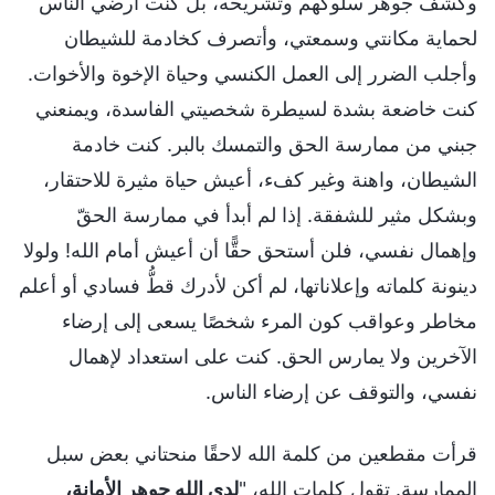
وكشف جوهر سلوكهم وتشريحه، بل كنت أرضي الناس
لحماية مكانتي وسمعتي، وأتصرف كخادمة للشيطان
وأجلب الضرر إلى العمل الكنسي وحياة الإخوة والأخوات.
كنت خاضعة بشدة لسيطرة شخصيتي الفاسدة، ويمنعني
جبني من ممارسة الحق والتمسك بالبر. كنت خادمة
الشيطان، واهنة وغير كفء، أعيش حياة مثيرة للاحتقار،
وبشكل مثير للشفقة. إذا لم أبدأ في ممارسة الحقّ
وإهمال نفسي، فلن أستحق حقًّا أن أعيش أمام الله! ولولا
دينونة كلماته وإعلاناتها، لم أكن لأدرك قطُّ فسادي أو أعلم
مخاطر وعواقب كون المرء شخصًا يسعى إلى إرضاء
الآخرين ولا يمارس الحق. كنت على استعداد لإهمال
نفسي، والتوقف عن إرضاء الناس.
قرأت مقطعين من كلمة الله لاحقًا منحتاني بعض سبل
الممارسة. تقول كلمات الله، "
لدى الله جوهر الأمانة،