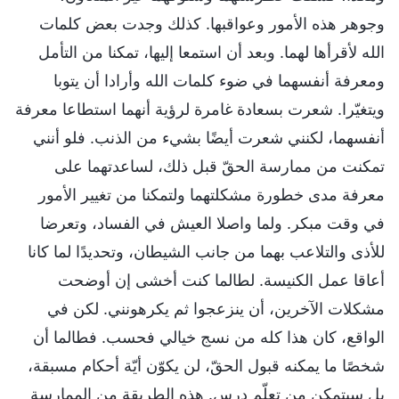
وجوهر هذه الأمور وعواقبها. كذلك وجدت بعض كلمات
الله لأقرأها لهما. وبعد أن استمعا إليها، تمكنا من التأمل
ومعرفة أنفسهما في ضوء كلمات الله وأرادا أن يتوبا
ويتغيّرا. شعرت بسعادة غامرة لرؤية أنهما استطاعا معرفة
أنفسهما، لكنني شعرت أيضًا بشيء من الذنب. فلو أنني
تمكنت من ممارسة الحقّ قبل ذلك، لساعدتهما على
معرفة مدى خطورة مشكلتهما ولتمكنا من تغيير الأمور
في وقت مبكر. ولما واصلا العيش في الفساد، وتعرضا
للأذى والتلاعب بهما من جانب الشيطان، وتحديدًا لما كانا
أعاقا عمل الكنيسة. لطالما كنت أخشى إن أوضحت
مشكلات الآخرين، أن ينزعجوا ثم يكرهونني. لكن في
الواقع، كان هذا كله من نسج خيالي فحسب. فطالما أن
شخصًا ما يمكنه قبول الحقّ، لن يكوّن أيّة أحكام مسبقة،
بل سيتمكن من تعلّم درس. هذه الطريقة من الممارسة