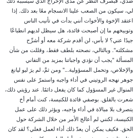
ضدي، فبصرف النظر عن مدى الإحراج الذي سيسببه ذلك
لي، سيكون من الصعب علينا الانسجام معًا بعد ذلك. إذا
اعتقد الإخوة والأخوات أنني بدأت في تأنيب الناس
وتوبيخهم ما إن أصبحت قائدة، هل سيظل لديهم انطباعًا
جيدًا عني؟ لا بأس، لن أقدم شركة معه أو أشرِّح
مشكلته". وبالتالي، نصحته بلطف فقط، وقللت من شأن
المسألة "يجب أن نؤدي واجباتنا بمزيد من التفاني
والإخلاص، وتحمل المسؤولية..." ومن ثمَّ، لم يرَ ليو ليانغ
جوهر نهجه الروتيني في أداء واجبه واستمرّ على نفس
المنوال غير المسؤول كما كان يفعل دائمًا. عند رؤيتي ذلك،
شعرت بالقلق. بوصفي قائدة للكنيسة، كنت أمام أخ
يتصرف بلا مبالاة في أداء واجبه، ويؤثر ذلك على عمل
الكنيسة، لكنني لم أعالج الأمر من خلال الشركة حول
الحق. فكيف يمكن أن يعدّ ذلك أداء لعمل فعلي؟ لقد كان