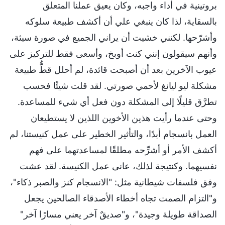
بروتينية في أداء واجبه، وكان يعيق عملنا المتعلق
بالسقاية، لذا كان ينبغي علي أن أكشف طبيعة سلوكه
وأشرّحها. لكنني خشيت أن يراني الجميع في صورة سيئة،
وأنهم سيقولون إنني كنت أوبخ، وأسعى فقط للتركيز على
عيوب الآخرين بعد أن أصبحت قائدة، لم أحلل قطُّ طبيعة
مشكلة ليو ليانغ لأحمي صورتي. لقد قلت شيئًا فحسب
تطرَّق قليلًا إلى المشكلة دون فعل أي شيء للمساعدة.
وحتى عندما رأيت هذين الأخوين اللذين لا يستطيعان
العمل بانسجام أبدًا، والتأثير الخطير على عمل كنيستنا، لم
أكشف الأمر أو أشرِّحه مطلقًا لمساعدتهما على فهم
نفسيهما. وكنتيجة لذلك، عانى عمل الكنيسة. لقد عشت
وفق فلسفات شيطانية مثل: "الانسجام كنز والصبر ذكاء"،
و"التزام الصمت تجاه أخطاء الأصدقاء الصالحين يجعل
الصداقة طويلة وجيدة"، و"صديقٌ آخر يعني مسارًا آخر"