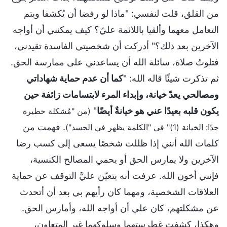
من القلق، قلت لنفسي: "ماذا لو رفضا أن يُكشفا ويتم
التعامل معهما وألقيا باللائمة عليّ؟ كيف يمكنني أن أواجه
الآخرين بعد ذلك؟" أدركت أن شخصيتي الفاسدة تقيدني،
فتلوتُ صلاة، سائلة الله أن يساعدني على ممارسة الحق.
ثم تذكرت شيئًا قاله الله: "
كما أن عدم حماية شهاداتي
ومصالحي يعدّ خيانة، وإبداء المرء لابتسامات زائفة حين
يكون قلبه بعيدًا عني هو خيانةٌ أيضًا
"
(من "مُشكلة خطيرة
. فهمت من
جدًا: الخيانة (1)" في "الكلمة يظهر في الجسد")
كلمات الله أنني إذا ظللت شخصًا يسعى إلى كسب رضا
الآخرين ولا يمارس الحق أو يحمي المصالح الكنسية،
فإنني أخون الله. عرفت أنه يتعيّن عليَّ التوقف عن حماية
العلاقات الشخصية، ومهما كان رأيهم بي بعد أن أتحدث
عن مشكلتهم، كان علي أن أواجه الله، وأمارس الحق.
وهكذا، كشفت غطرستهما وسلوكهما غير المتعاون،