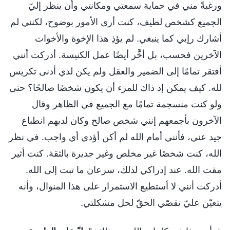
ورغبةً مني في حماية سمعتي ومكانتي وأن ينظر إليّ
الجميع كشخص لطيف، كنت أرى الأمور بوضوح، لكنني لم
أشارك رإيي كما ينبغي. لم يؤذِ هذا الإخوة والأخوات
الآخرين فحسب، بل أخَّر أيضًا عمل الكنيسة. أدركت أنني
أفتقر تمامًا إلى الضمير والعقل ولم يكن لدي أدنى تكريس
لله. كيف يمكن إذ ذاك للمرء أن يكون شخصًا صالحًا؟ حتى
ولو كنت منسجمة تمامًا مع الجميع في الظاهر وقال
الآخرون بأجمعهم إنني شخص صالح وكان لديهم انطباع
جيد عني، فأنني أمام الله لم أكن أؤدي أي واجب. في نظر
الله، كنت شخصًا غير مخلص وغير جديرة بالثقة. كنت أثير
مقت الله. عند إدراكي لذلك، سرعان ما تبت إلى الله.
أدركت أنني لا أستطيع الاستمرار على هذا المنوال، وأنه
يتعيّن عليّ تقصّي الحقّ لحل مشكلتي.