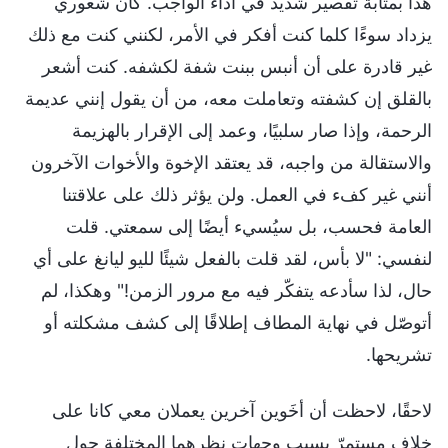
هذا بمثابة تقصير شديد في أداء الواجب. كان شعوري
يزداد سوءًا كلما كنت أفكر في الأمر، لكنني كنت مع ذلك
غير قادرة على أن أنبس ببنت شفة لكشفه. كنت أشعر
بالقلق إن كشفته وتعاملت معه، من أن يقول إنني عديمة
الرحمة، وإذا صار سلبيًا، وعمد إلى الإقرار بالهزيمة
والاستقالة من واجبه، قد يعتقد الإخوة والأخوات الآخرون
أنني غير كفء في العمل. ولن يؤثر ذلك على علاقتنا
العامة فحسب، بل سيُسيء أيضًا إلى سمعتي. قلت
لنفسي: "لا بأس، لقد قلت بالفعل شيئًا لليو ليانغ على أي
حال، لذا سأدعه يتفكّر فيه مع مرور الزمن!" وهكذا، لم
أتوصّل في نهاية المطاف إطلاقًا إلى كشف مشكلته أو
تشريحها.
لاحقًا، لاحظت أن أخَوين آخرين يعملان معي كانا على
خلاف مستمرّ بسبب وجهات نظرهما المختلفة حول