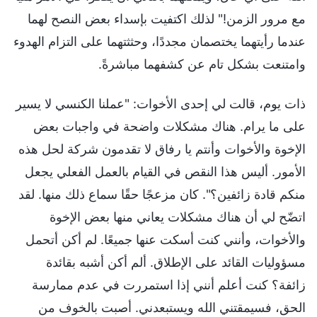
مع مرور الزمن!" لذلك اكتفيت بإسداء بعض النصح لهما
عندما رأيتهما يختصمان مجددًا، وحثثتهما على التزام الهدوء
وامتنعت بشكل تام عن كشفهما مباشرةً.
ذات يوم، قالت لي إحدى الأخوات: "عملنا الكنسي لا يسير
على ما يرام. هناك مشكلات واضحة في واجبات بعض
الإخوة والأخوات وأنتم يا رفاق لا تقدمون شركة لحل هذه
الأمور. أليس هذا النقص في القيام بالعمل الفعلي يجعل
منكم قادة زائفين؟". كان مزعجًا حقًا سماع ذلك منها. لقد
اتضّح لي أن هناك مشكلات يعاني منها بعض الإخوة
والأخوات، وأنني كنت أسكت عنها جميعًا. لم أكن أتحمل
مسؤوليات القائد على الإطلاق. ألم أكن أشبه بقائدة
زائفة؟ كنت أعلم أنني إذا استمررت في عدم ممارسة
الحق، فسيمقتني الله ويستبعدني. أصبت بالخوف من