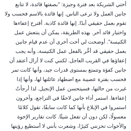
أختي الشريكة بعد فترة وجيزة: "بصفتها قائدة، لا تتابع
جانين العمل ولا ترعى الناس. إنها قائدة بالاسم فحسب ولا
تقوم بعمل حقيقي أبدًا. إنها قائدة كاذبة. أقترح إعفاءها
واختيار قائد آخر. بهذه الطريقة، يمكن أن ينتعش عمل
الكنيسة". أوضحت لي أخت أخرى أن عدم قيام جانين
بعمل حقيقي قد أخَّر بالفعل عمل الكنيسة، وأنه يجب
إعفاؤها في القريب العاجل. لكنني كنت لا أزال أعتقد أن
جانين كفؤة وتتمتع بمستوى قدرات جيد، وأنها كانت تمر
فحسب بفترة عصيبة مع اضطهاد عائلتها لها، وأنها إذا
غيرت من حالتها، فسيتحسن عمل الإنجيل. لذا أرجأتُ
إعفاءها. استمر أداء جانين لاحقًا في التراجع، وآخرون
استمروا في الإبلاغ بأنها كما كانت سابقًا، تقول كلامًا
معسولًا، لكن دون أن تفعل شيئًا. كانت تقارير الإخوة
والأخوات تحزنني كثيرًا، وشعرت بأنني لا أستطيع رؤيتها