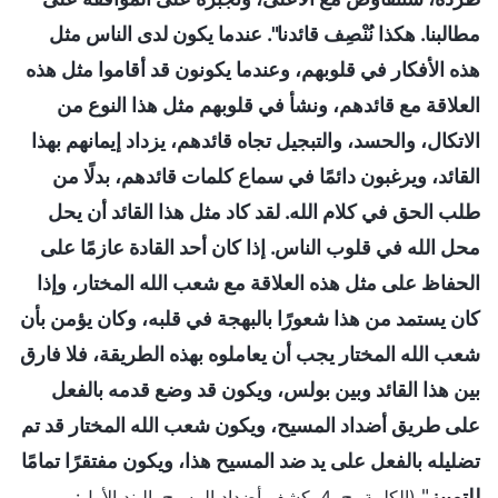
مطالبنا. هكذا نُنْصِف قائدنا". عندما يكون لدى الناس مثل
هذه الأفكار في قلوبهم، وعندما يكونون قد أقاموا مثل هذه
العلاقة مع قائدهم، ونشأ في قلوبهم مثل هذا النوع من
الاتكال، والحسد، والتبجيل تجاه قائدهم، يزداد إيمانهم بهذا
القائد، ويرغبون دائمًا في سماع كلمات قائدهم، بدلًا من
طلب الحق في كلام الله. لقد كاد مثل هذا القائد أن يحل
محل الله في قلوب الناس. إذا كان أحد القادة عازمًا على
الحفاظ على مثل هذه العلاقة مع شعب الله المختار، وإذا
كان يستمد من هذا شعورًا بالبهجة في قلبه، وكان يؤمن بأن
شعب الله المختار يجب أن يعاملوه بهذه الطريقة، فلا فارق
بين هذا القائد وبين بولس، ويكون قد وضع قدمه بالفعل
على طريق أضداد المسيح، ويكون شعب الله المختار قد تم
تضليله بالفعل على يد ضد المسيح هذا، ويكون مفتقرًا تمامًا
للتمييز
"
(الكلمة، ج. 4. كشف أضداد المسيح. البند الأول: