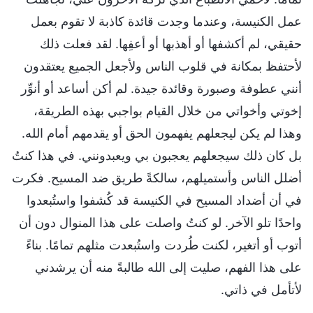
عمل الكنيسة، وعندما وجدت قائدة كاذبة لا تقوم بعمل
حقيقي، لم أكشفها أو أهذبها أو أعفِها. لقد فعلت ذلك
لأحتفظ بمكانة في قلوب الناس ولأجعل الجميع يعتقدون
أنني عطوفة وصبورة وقائدة جيدة. لم أكن أساعد أو أنوِّر
إخوتي وأخواتي من خلال القيام بواجبي بهذه الطريقة،
وهذا لم يكن ليجعلهم يفهمون الحق أو يقدمهم أمام الله.
بل كان ذلك سيجعلهم يعجبون بي ويعبدونني. في هذا كنتُ
أضلل الناس وأستميلهم، سالكةً طريق ضد المسيح. فكرت
في أن أضداد المسيح في الكنيسة قد كُشفوا واستُبعدوا
واحدًا تلو الآخر. لو كنتُ واصلت على هذا المنوال دون أن
أتوب أو أتغير، لكنت طُردت واستُبعدت مثلهم تمامًا. بناءً
على هذا الفهم، صليت إلى الله طالبةً منه أن يرشدني
لأتأمل في ذاتي.