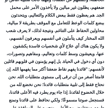
ضعفهم، يظلون غير مبالين ولا يأخذون الأمر على محمل
الجد. هم يعظون فقط ببعض الكلام والتعاليم، ويتحدثون
ببضع كلمات الوعظ للتعامل مع الموقف بطريقة لا مبالية،
محاولين الحفاظ على التناغم. ونتيجة لذلك، لا يعرف شعب
الله المختار كيف يتأملون في أنفسهم ويعرفون أنفسهم،
ولا يكون هناك أي علاج لأي شخصيات فاسدة يكشفون
عنها، ويعيشون وسط كلمات وتعاليم، ومفاهيم وتصورات،
دون أي دخول في الحياة. بل إنهم يؤمنون في قلوبهم قائلين
لأنفسهم: "قائدنا يفهم نقاط ضعفنا أكثر مما يفهمها الله. إن
قامتنا أصغر من أن ترقى إلى مستوى متطلبات الله. نحن
نحتاج فقط إلى تلبية متطلبات قائدنا؛ نحن نخضع لله من
خلال الخضوع لقائدنا. إذا جاء يوم يطرد فيه الأعلى قائدنا،
فسنجعل صوتنا مسموعًا؛ ولكي نحافظ على قائدنا ونمنع
طرده، سنتفاوض مع الأعلى، ونجبره على الموافقة على