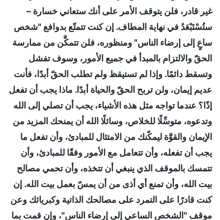
غير قادر، فلن يتوقف الأمر على أنك ستعاني خسارة –
ستُسْتَبْعَدُ في نهاية المطاف. إن كنت تتمتّع بدوافع "شخص
ساعٍ إلى إرضاء الناس" ومنظوره، فلن تتمكَّن من ممارسة
الحقّ والالتزام بالمبدأ في جميع الأمور، وسوف تفشل
وتسقط دائمًا. وإذا لم تستيقظ ولم تطلب الحقّ أبدًا، فأنت
عديم إيمان، ولن تربح الحقّ والحياة أبدًا. ماذا يجب أن تفعل
إذًا؟ عندما تواجه مثل هذه الأشياء، يجب أن تصلي إلى الله
وتدعوه، متوسِّلًا للخلاص، وسائلًا الله أن يمنحك المزيد من
الإيمان والقوَّة ليمكّنك من الامتثال للمبادئ، وأن تفعل ما
يجب أن تفعله، وأن تتعامل مع الأمور وفقًا للمبادئ، وأن
تتمسك بالموقف الذي ينبغي أن تتخذه، وأن تحمي مصالح
بيت الله، وأن تمنع أي أذى من أن يمسّ بعمل بيت الله. إن
كنت قادرًا على التمرد على مصالحك الذاتية وكبريائك وعن
موقف "الشخص الساعي إلى إرضاء الناس"، وإن قمت بما