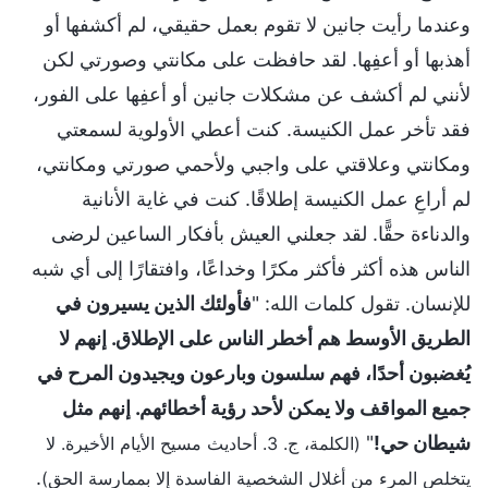
وعندما رأيت جانين لا تقوم بعمل حقيقي، لم أكشفها أو
أهذبها أو أعفِها. لقد حافظت على مكانتي وصورتي لكن
لأنني لم أكشف عن مشكلات جانين أو أعفِها على الفور،
فقد تأخر عمل الكنيسة. كنت أعطي الأولوية لسمعتي
ومكانتي وعلاقتي على واجبي ولأحمي صورتي ومكانتي،
لم أراعِ عمل الكنيسة إطلاقًا. كنت في غاية الأنانية
والدناءة حقًّا. لقد جعلني العيش بأفكار الساعين لرضى
الناس هذه أكثر فأكثر مكرًا وخداعًا، وافتقارًا إلى أي شبه
للإنسان. تقول كلمات الله: "
فأولئك الذين يسيرون في
الطريق الأوسط هم أخطر الناس على الإطلاق. إنهم لا
يُغضبون أحدًا، فهم سلسون وبارعون ويجيدون المرح في
جميع المواقف ولا يمكن لأحد رؤية أخطائهم. إنهم مثل
شيطان حي!
"
(الكلمة، ج. 3. أحاديث مسيح الأيام الأخيرة. لا
.
يتخلص المرء من أغلال الشخصية الفاسدة إلا بممارسة الحق)