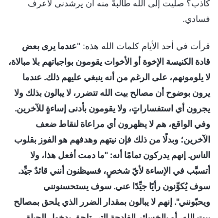
كاذب؟ صليت إلى الله طالبةً منه أن يرشدني لأعرف
فسادي.
قرأت في أحد الأيام كلمات الله هذه: "
عندما يرى بعض
قادة الكنيسة الإخوة أو الأخوات يقومون بواجباتهم بلا مبالاة،
لا يلومونهم، على الرغم من أنه ينبغي عليهم ذلك. عندما
يرون بوضوح أن مصالح بيت الله تتضرر، لا يبالون بذلك ولا
يجرون أي استفساراتٍ، ولا يقومون بأدنى إساءةٍ للآخرين.
وفي الواقع، هم لا يظهرون أي مراعاة لنقاط ضعف
الآخرين؛ وبدلًا من ذلك فإن نيتهم وهدفهم هو الفوز بقلوب
الناس. إنهم يدركون تمامًا أنه: "ما دمت أفعل هذا، ولا
أتسبَّب في الإساءة لأيّ شخصٍ، فسيظنون أنني قائدٌ جيِّد.
سوف يُكوِّنون رأيًا جيِّدًا عني. سوف يستحسنونني
ويحبّونني". إنهم لا يبالون بمقدار الضرر الذي يلحق بمصالح
بيت الله، أو بالخسائر الفادحة التي تلحق بدخول الحياة