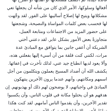
أفعالها وسلوكها، الأمر الذي كان من شأنه أن يجعلها تعي
مشكلاتها ويتيح لها إصلاح أساليبها على الفور. لقد وجَّهت
لها فحسب بعض كلمات المواساة والنصيحة، وشجعتها
على حضور المزيد من الاجتماعات ومتابعة العمل،
متجاوزةً بعض الأمور بشكل عابر. لقد دعتني أختي
الشريكة أن أعفي جانين بما يتوافق مع المبادئ عدة
مرات، لكنني كنت قلقة من أن أسيء إليها بفعلتي هذه،
وألا يعود لديها انطباع جيد عني، لذلك تأخرت في إعفائها.
يكشف الله أن أضداد المسيح يعملون ويتكلمون من أجل
اسمهم ومكانتهم، وأنهم عندما يرون الآخرين ينتهكون
المبادئ في واجباتهم، لا يوضحون لهم ذلك أو يهذبونهم. إن
هدفهم هو أن يحتلوا مكانة في قلوب الناس، وأن يكسبوا
تقدير الآخرين، وأن يقدموا الناس أمامهم. لقد كنت هكذا
تمامًا. لأحمي الانطباع الذي تركه الآخرون عني، تجاهلت