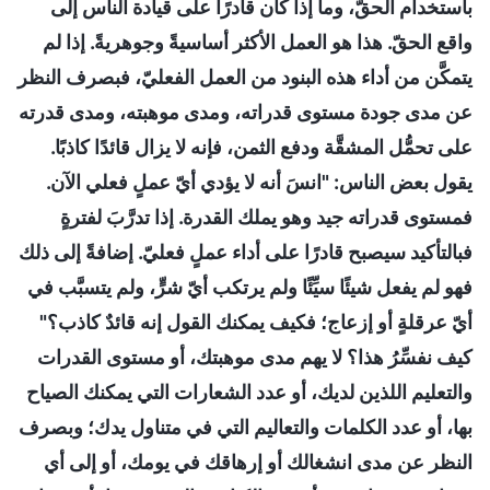
باستخدام الحقّ، وما إذا كان قادرًا على قيادة الناس إلى
واقع الحقّ. هذا هو العمل الأكثر أساسيةً وجوهريةً. إذا لم
يتمكَّن من أداء هذه البنود من العمل الفعليّ، فبصرف النظر
عن مدى جودة مستوى قدراته، ومدى موهبته، ومدى قدرته
على تحمُّل المشقَّة ودفع الثمن، فإنه لا يزال قائدًا كاذبًا.
يقول بعض الناس: "انسَ أنه لا يؤدي أيّ عملٍ فعلي الآن.
فمستوى قدراته جيد وهو يملك القدرة. إذا تدرَّبَ لفترةٍ
فبالتأكيد سيصبح قادرًا على أداء عملٍ فعليّ. إضافةً إلى ذلك
فهو لم يفعل شيئًا سيِّئًا ولم يرتكب أيّ شرٍّ، ولم يتسبَّب في
أيّ عرقلةٍ أو إزعاج؛ فكيف يمكنك القول إنه قائدٌ كاذب؟"
كيف نفسِّرُ هذا؟ لا يهم مدى موهبتك، أو مستوى القدرات
والتعليم اللذين لديك، أو عدد الشعارات التي يمكنك الصياح
بها، أو عدد الكلمات والتعاليم التي في متناول يدك؛ وبصرف
النظر عن مدى انشغالك أو إرهاقك في يومك، أو إلى أي