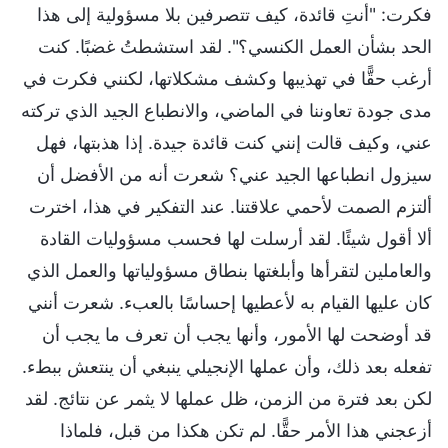
فكرت: "أنتِ قائدة، كيف تتصرفين بلا مسؤولية إلى هذا
الحد بشأن العمل الكنسي؟". لقد استشطتُ غضبًا. كنت
أرغب حقًّا في تهذيبها وكشف مشكلاتها، لكنني فكرت في
مدى جودة تعاوننا في الماضي، والانطباع الجيد الذي تركته
عني، وكيف قالت إنني كنت قائدة جيدة. إذا هذبتها، فهل
سيزول انطباعها الجيد عني؟ شعرت أنه من الأفضل أن
ألتزم الصمت لأحمي علاقتنا. عند التفكير في هذا، اخترت
ألا أقول شيئًا. لقد أرسلت لها فحسب مسؤوليات القادة
والعاملين لتقرأها وأبلغتها بنطاق مسؤولياتها والعمل الذي
كان عليها القيام به لأعطيها إحساسًا بالعبء. شعرت أنني
قد أوضحت لها الأمور، وأنها يجب أن تعرف ما يجب أن
تفعله بعد ذلك، وأن عملها الإنجيلي ينبغي أن ينتعش ببطء.
لكن بعد فترة من الزمن، ظل عملها لا يثمر عن نتائج. لقد
أزعجني هذا الأمر حقًّا. لم تكن هكذا من قبل، فلماذا