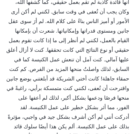
أنها قائدة كاذبة لم تقم بعمل حقيقي، كما كشفها الله،
وكان يجب أن تُعفى في وقت سابق. لكنني لم أكن أرى
الأمور أو أميز الناس بناءً على كلام الله. لم أرَ سوى عقل
جانين ومستوى قدراتها وإمكانياتها. شعرت أن بإمكانها
القيام بالعمل، لكنني لم أنظر إلى ما إذا كانت تقوم بعمل
حقيقي أو نوع النتائج التي كانت تحققها. كنت لا أزال أعلق
عليها آمالي. كنت آمل أن تنعش عمل الكنيسة كما في
السابق، لذلك واصلتُ منحها المزيد من الفرص. كم كنت
حمقاء جاهلة! كانت أختي الشريكة قد أبلغتني بوضع جانين
واقترحت أن تُعفى، لكنني كنت متمسكة برأيي، راغبةً في
منحها فرصًا ودعمها بشكل أكبر، لذلك لم أعفها على
الفور، مما أثر بشكل خطير على عمل الكنيسة. لقد
أدركت أنني لم أكن أشرف بشكل جيد في واجبي، مؤثرةً
بذلك على عمل الكنيسة. ألم يكن هذا أيضًا سلوك قائد