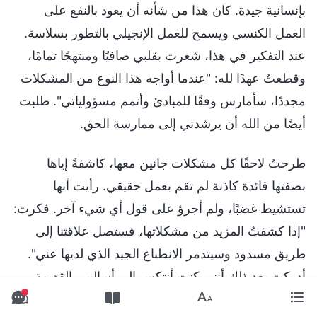
بإنسانية جيدة. كان هذا من شأنه أن يعود بالنفع على
العمل الكنسي ويسمح للعمل الإنجيلي بالتطور بسلاسة.
عند التفكير في هذا، شعرت بقلبي صافيًا ومبتهجًا تمامًا،
وقطعتُ عهدًا لله: "عندما أواجه هذا النوع من المشكلات
مجددًا، سأمارس وفقًا للمبادئ وأتمم مسؤولياتي". طلبت
أيضًا من الله أن يرشدني إلى ممارسة الحق.
طرحتُ لاحقًا كل مشكلات جانين معها، كاشفةً إياها
بصفتها قائدة كاذبة لم تقم بعمل حقيقي. رأيت أنها
تستشيط غضبًا، ولم أجرؤ على قول أي شيء آخر. فكرت:
"إذا كشفتُ المزيد من مشكلاتها، فستصل علاقتنا إلى
طريق مسدود وسيتدمر الانطباع الجيد الذي لديها عني".
أدركت بعد ذلك أنني كنت أنتكس إلى أساليبي القديمة،
لذلك صليت إلى الله: "يا الله، أريد أن أمارس الحق، وأتمم