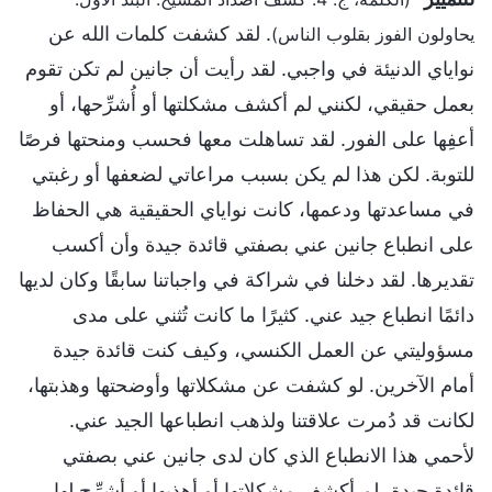
. لقد كشفت كلمات الله عن
يحاولون الفوز بقلوب الناس)
نواياي الدنيئة في واجبي. لقد رأيت أن جانين لم تكن تقوم
بعمل حقيقي، لكنني لم أكشف مشكلتها أو أُشرِّحها، أو
أعفِها على الفور. لقد تساهلت معها فحسب ومنحتها فرصًا
للتوبة. لكن هذا لم يكن بسبب مراعاتي لضعفها أو رغبتي
في مساعدتها ودعمها، كانت نواياي الحقيقية هي الحفاظ
على انطباع جانين عني بصفتي قائدة جيدة وأن أكسب
تقديرها. لقد دخلنا في شراكة في واجباتنا سابقًا وكان لديها
دائمًا انطباع جيد عني. كثيرًا ما كانت تُثني على مدى
مسؤوليتي عن العمل الكنسي، وكيف كنت قائدة جيدة
أمام الآخرين. لو كشفت عن مشكلاتها وأوضحتها وهذبتها،
لكانت قد دُمرت علاقتنا ولذهب انطباعها الجيد عني.
لأحمي هذا الانطباع الذي كان لدى جانين عني بصفتي
قائدة جيدة، لم أكشف مشكلاتها أو أهذبها أو أشرِّح لها