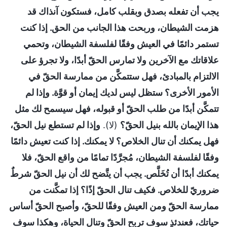
يجب أن تفعله بصدق وبقلب كامل، فستكون آنذاك قد
هزمت الشيطان، وربحت هذا الجانب من الحق. إذا كنت
تستمر دائمًا في العيش وفقًا لفلسفة الشيطان، وتحمي
علاقاتك مع الآخرين ولا تمارس الحقّ أبدًا، ولا تجرؤ على
الالتزام بالمبادئ، فهل ستتمكَّن من ممارسة الحقّ في
الأمور الأخرى؟ ستظل ليس لديك إيمان أو قوَّة. وإذا لم
تتمكَّن أبدًا من طلب الحقّ أو قبوله، فهل سيسمح لك مثل
هذا الإيمان بالله بنيل الحقّ؟
(لا).
وإذا لم تستطع نيل الحقّ،
فهل يمكنك أن تنال الخلاص؟ لا يمكنك. إذا كنت تعيش دائمًا
وفقًا لفلسفة الشيطان، مُجرَّدًا تمامًا من واقع الحقّ، فلا
يمكنك أبدًا أن تُخَلَّص. يجب أن يتَّضح لك أن نيل الحقّ شرطٌ
ضروريّ للخلاص. فكيف تنال الحقّ إذًا؟ إذا تمكَّنت من
ممارسة الحقّ ومن العيش وفقًا للحقّ، وأصبح الحقّ أساس
حياتك، فعندئذٍ سوف تربح الحقّ وتنال الحياة، وهكذا سوف