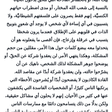
بالنسبة إلى شعب الله المختار، أو مدى اضطراب حياتهم
الكنسيَّة، إنهم فقط يصرون على فلسفتهم الشيطانيَّة، ولا
يتسببون في أي إساءة لأي شخص. لا يوجد أي شعورٍ بتوبيخ
الذات في قلوبهم على الإطلاق. فعندما يرون شخصًا
يتسبب في عرقلة وإزعاج، فإن أقصى ما يفعلونه هو أن
يتحدثوا معه ببضع كلمات حول هذا الأمر، مقللين من حجم
المشكلة، وهكذا ينتهي الأمر. لن يعقدوا شركة عن الحقّ، أو
يوضحوا جوهر المشكلة لذلك الشخص، ناهيك عن أن
يشرّحوا حالته، ولن يعقدوا شركة أبدًا عن مقاصد الله.
القادة الكاذبون لا يفضحون أبدًا أو يُشرحون الأخطاء التي
يرتكبها الناس كثيرًا، أو الشخصيات الفاسدة التي يكشفون
عنها في كثير من الأحيان. إنهم لا يحلون أي مشاكل حقيقية،
ولكن بدلًا من ذلك يتسامحون دائمًا مع ممارسات الناس
الخاطئة، وكشفهم عن الفساد، ومهما كانت سلبية الناس أو