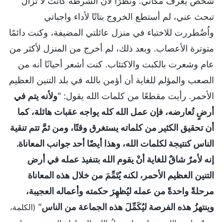
شخص يعرف مكاني. ونظرًا لأن الشرطة كانت لا تزال
تبحث عني، لم أستطع الخروج بتاتًا لأداء واجباتي
واُضُطررت للاختباء في منزل عائلتي المضيفة، وكنت دائمًا
متوترة الأعصاب. وبعد ذلك، لم أخرج من المنزل لأكثر من
عام وشعرت بالكبت والاكتئاب. كنت أشعر أحيانًا أنه من
الصعب والمؤلم للغاية أن أؤمن بالله في بلد التنين العظيم
الأحمر. رأيت مقطعًا من كلمات الله يقول: "
ولأنه يتم في
أرضٍ تُعارضه، فإن عمل الله كله يواجه عقبات هائلة، كما
أن تحقيق الكثير من كلماته يستغرق وقتًا، ومن ثمَّ تتم تنقية
الناس كنتيجة لكلمات الله، وهذا أيضًا أحد جوانب المعاناة.
إنه لأمرٌ شاقٌ للغاية أنْ يقوم الله بتنفيذ عمله في أرض
التنين العظيم الأحمر، لكنه يُتَمِّمَ من خلال هذه المعاناة
مرحلةً واحدةً من عمله ليُظهِرَ حكمته وأعماله العجيبة،
وينتهزُ هذه الفرصة ليُكَمِّلَ هذه الجماعة من الناس
"
(الكلمة،