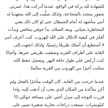
للشهادة لله بركة في الواقع. عندما أدركت هذا، غمرني
شعور متجدد بالشجاعة، ولذلك صلَّيت إلى الله متعهدةً له
أنني سأشهد له أمام الشيطان حتى لو كان ذلك يعني
المخاطرة بحياتي. وبعد الصلاة، بدأ خوفي يتناقص وبدأت
أفكر في كيفية الاتكال على الله للهروب. كنت أعرف أنني
لا أستطيع أن أسلك طريقًا رئيسيًا، ولذلك اتجهت إلى
الغابة على أطراف القرية وشققت طريقي عبرها، وأحيانًا
كنت أركض على طول حافة النهر. وبفضل حفظ الله،
تمكنت أخيرًا من الهروب من القرية سالمةً.
عندما خرجت من الغابة، كان الوقت متأخرًا بالفعل ولم
أكن متأكدة من المكان الذي يجب أن أذهب إليه، ولذا
قررت التوجه إلى منزل أختي على مسافة حوالي 10
كيلومترات. سمعت دراجات بخارية صغيرة تسير على