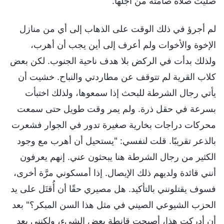
صلَّيت صلاة صامتة من أجلها.
لم أجرؤ في ذلك الوقت على الذهاب إلى أي من منازل
الإخوة والأخوات ولم أعرف إلى أين يجب أن أهرب،
ولذلك بدأت في الركض بلا هدف ناحية الجنوب. لكن بعض
كلاب القرية لم تتوقف عن مطاردتي والنباح. خشيت أن
يأتي رجال الشرطة للبحث إذا سمعوها، ولذلك اختبأت
بسرعة في حقل ذرة. ولم يمر وقت طويل حتى سمعت
محركات دراجات بخارية صغيرة تدور في الجوار فشعرت
بالذعر تقريبًا. قلت لنفسي: "يستحيل أن أهرب مع وجود
الكثير من رجال الشرطة هنا يبحثون عني. إنهم يعرفون
أنني قائدة ولديهم ذلك الإيصال. إذا أمسكوني مرَّة أخرى،
فسوف يقتلونني بالتأكيد. هل مصيري حقًا أن أُقتَل على يد
الحزب الشيوعي الصيني في مثل هذا السن المبكر؟" بعد
أن أدركت هذا، أصبحت قانطة بعض الشيء، ولكنني بعد