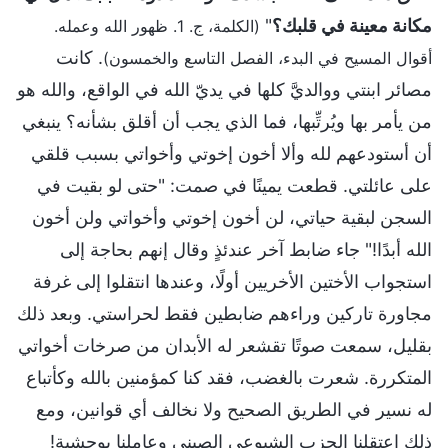
مكانة معينة في قلبك؟
"
(الكلمة، ج. 1. ظهور الله وعمله.
. كانت
أقوال المسيح في البدء، الفصل التاسع والخمسون)
مصائر ابنتي ووالديَّ كلها في يديّ الله في الواقع، والله هو
من يأمر بها ويُرتِّبها، فما الذي يجب أن أقلق بشأنه؟ ينبغي
أن أستودعهم لله وألا أخون إخوتي وأخواتي بسبب قلقي
على عائلتي. قطعت يمينًا في صمت: "حتى لو بقيت في
السجن لبقية حياتي، لن أخون إخوتي وأخواتي ولن أخون
الله أبدًا!" جاء ضابط آخر عندئذٍ وقال إنهم بحاجة إلى
استجواب الأختين الأخريين أولًا، وعندها انتقلوا إلى غرفة
مجاورة تاركين وراءهم ضابطين فقط لحراستي. وبعد ذلك
بقليل، سمعت صوتًا تقشعر له الأبدان من صرخات أخواتي
المتكررة. شعرت بالغضب، فقد كنا كمؤمنين بالله وكأتباع
له نسير في الطريق الصحيح ولا نخالف أي قوانين، ومع
ذلك اعتقلنا الحزب الشيوعي الصيني وعاملنا بوحشية!