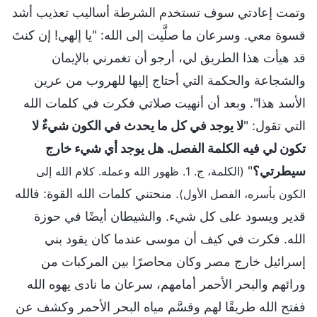
وتمت إعادتي سوف تستخدم الشرطة أساليب تعذيب أشد
قسوة معي. وسرعان ما صلَّيت إلى الله: "يا إلهي! إن كنتَ
قد هيأت هذا الطريق لي، أرجو أن تغمرني بالإيمان
والشجاعة والحكمة التي أحتاج إليها للهروب من عرين
الأسد هذا". وبعد أن أنهيت صلاتي فكرت في كلمات الله
التي تقول: "
لا يوجد في كل ما يحدث في الكون شيءٌ لا
تكون لي فيه الكلمة الفصل. هل يوجد أي شيء خارج
سيطرتي؟
"
(الكلمة، ج. 1. ظهور الله وعمله. كلام الله إلى
. منحتني كلمات الله القوة: فالله
الكون بأسره، الفصل الأول)
قدير ويسود على كل شيء. والشيطان أيضًا في حوزة
الله. فكرت في كيف أن موسى عندما كان يقود بني
إسرائيل خارج مصر وكان محاصرًا بين المركبات من
ورائهم والبحر الأحمر أمامهم، سرعان ما نادى يهوه الله
ففتح الله طريقًا لهم وقسَّم مياه البحر الأحمر وكشف عن