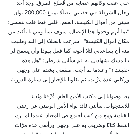
على عقب وكأنهم عصابة من قُطَّاع الطرق. وجد أحد
رجال الشرطة في حقيبتي إيصالًا بمبلغ 200,000 يوان
صيني من أموال الكنيسة. انقبض قلبي فيما قلت لنفسي:
"بما أنهم وجدوا هذا الإيصال، سوف يسألونني بالتأكيد عن
مكان أموال الكنيسة". أسرعت بالصلاة إلى الله وطلبت
منه أن يساعدني لئلا أخونه كما فعل يهوذا وأن يسمح لي
بالتمسك بشهادتي له. ثم سألني شرطي: "هل هذه
حقيبتكِ؟" وعندما لم أجب، صفعني بشدة على وجهي
وركلني عدة مرَّات. ثم نقلونا بالإجبار إلى سيارة الدورية.
بعد وصولنا إلى مكتب الأمن العام، فُرِّقنا ونُقلنا
للاستجواب. سألني قائد لواء الأمن الوطني عن رتبتي
القيادية ومع من كنت أجتمع في المعتاد. عندما لم أرد،
التقط كتابًا وضربني به على وجهي ورأسي عدة مرَّات