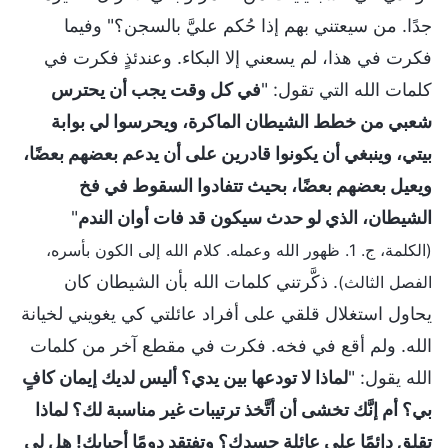
جدًا. من سيعتني بهم إذا حُكم عليَّ بالسجن؟" وفيما
فكرت في هذا، لم يسعني إلا البكاء. وعندئذٍ فكرت في
كلمات الله التي تقول: "
في كل وقت يجب أن يحترس
شعبي من خطط الشيطان الماكرة، ويحرسوا لي بوابة
بيتي، وينبغي أن يكونوا قادرين على أن يدعم بعضهم بعضًا،
ويعيل بعضهم بعضًا، بحيث تتفادوا السقوط في فخ
الشيطان، الذي لو حدث سيكون قد فات أوان الندم
"
(الكلمة، ج. 1. ظهور الله وعمله. كلام الله إلى الكون بأسره،
. ذكَّرتني كلمات الله بأن الشيطان كان
الفصل الثالث)
يحاول استغلال قلقي على أفراد عائلتي كي يغويني لخيانة
الله. ولم أقع في فخه. فكرت في مقطع آخر من كلمات
الله يقول: "
لماذا لا تودعها بين يدي؟ أليس لديك إيمان كافٍ
بي؟ أم إنَّك تخشى أن أتَّخذ ترتيبات غير مناسبة لك؟ لماذا
تقلق دائمًا على عائلة جسدك؟ وتفتقد دومًا أحبابك! هل لي