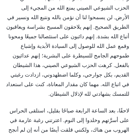
الحزب الشيوعي الصيني يمنع الله من المجيء إلى
الأرض. لن يسمحوا لنا أن نؤمن بالله ونتبع الله ونسير في
الطريق الصحيح. إنهم يلاحقون المسيح بشراسة ويعاقبون
أتباع الله بشدة. إنهم دائبون على استئصالنا جميعًا ومحونا
وقمع عمل الله للوصول إلى السيادة الأبدية وإشباع
طموحهم الجامح للسيطرة على البشرية؛ إنهم عدائيون
بالفعل. كرهت الحزب الشيوعي الصيني، هذا الشيطان
القديم، بكل جوارحي، وكلما اضطهدوني، ازدادت رغبتي
في اتباع الله. مهما كان مقدار المعاناة، كنت على استعداد
للتمسك بشهادتي لله لإذلال الشيطان.
لاحقًا، بعد الساعة الرابعة صباحًا بقليل، استلقى الحراس
على أسرَّتهم وخلدوا إلى النوم. اعترتني رغبة عارمة في
الهروب من هناك، ولكنني قلقت أيضًا من أنه إن لم أنجح