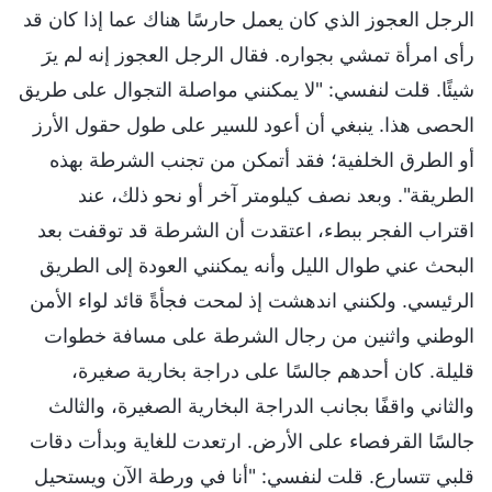
الرجل العجوز الذي كان يعمل حارسًا هناك عما إذا كان قد
رأى امرأة تمشي بجواره. فقال الرجل العجوز إنه لم يرَ
شيئًا. قلت لنفسي: "لا يمكنني مواصلة التجوال على طريق
الحصى هذا. ينبغي أن أعود للسير على طول حقول الأرز
أو الطرق الخلفية؛ فقد أتمكن من تجنب الشرطة بهذه
الطريقة". وبعد نصف كيلومتر آخر أو نحو ذلك، عند
اقتراب الفجر ببطء، اعتقدت أن الشرطة قد توقفت بعد
البحث عني طوال الليل وأنه يمكنني العودة إلى الطريق
الرئيسي. ولكنني اندهشت إذ لمحت فجأةً قائد لواء الأمن
الوطني واثنين من رجال الشرطة على مسافة خطوات
قليلة. كان أحدهم جالسًا على دراجة بخارية صغيرة،
والثاني واقفًا بجانب الدراجة البخارية الصغيرة، والثالث
جالسًا القرفصاء على الأرض. ارتعدت للغاية وبدأت دقات
قلبي تتسارع. قلت لنفسي: "أنا في ورطة الآن ويستحيل