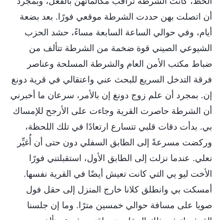
الحظ، كانت الشرطة تراقب مكالماتهن بالفعل، وبمجرد
أن اتصلت بهن حددت الشرطة موقعي فورًا. بعد بضعة
أيام، وفي حوالي الساعة السابعة مساءً، حشد الحزب
الشيوعي الصيني قوة ضخمة من الشرطة تتألف من
ضباط مكتب الأمن العام والشرطة المسلحة وعناصر
فرقة التدخل السريع للبحث عني واعتقالي في قرية دونغ
إن. بمجرد أن علم زوج دونغ إن بالأمر، سرعان ما أخبرني
أن الشرطة حاصرت القرية وجاءت على الأرجح للإمساك
بي. بدأت دقات قلبي تتسارع ارتعادًا في تلك اللحظة،
وركضت مسرعةً إلى الطابق السفلي دون حتى أن أُغيِّر
نعلي. عندما نزلت إلى الطابق الأول، استقبلتني فورًا
الأخت ليو يي التي كانت تعيش أيضًا في القرية نفسها.
أمسكت بي وانطلق كلانا خارج المنزل إلى حقل فول
صويا على مسافة حوالي خمسين مترًا. وما إن جلسنا