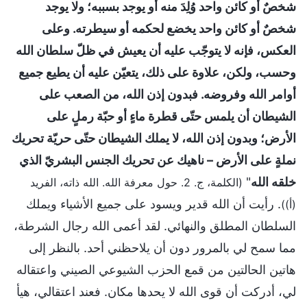
شخصٌ أو كائن واحد وُلِدَ منه أو يوجد بسببه؛ ولا يوجد
شخصٌ أو كائن واحد يخضع لحكمه أو سيطرته. وعلى
العكس، فإنه لا يتوجّب عليه أن يعيش في ظلّ سلطان الله
وحسب، ولكن، علاوة على ذلك، يتعيّن عليه أن يطيع جميع
أوامر الله وفروضه. فبدون إذن الله، من الصعب على
الشيطان أن يلمس حتّى قطرة ماءٍ أو حبّة رملٍ على
الأرض؛ وبدون إذن الله، لا يملك الشيطان حتّى حريّة تحريك
نملةٍ على الأرض – ناهيك عن تحريك الجنس البشريّ الذي
خلقه الله
"
(الكلمة، ج. 2. حول معرفة الله. الله ذاته، الفريد
. رأيت أن الله قدير ويسود على جميع الأشياء ويملك
(أ))
السلطان المطلق والنهائي. لقد أعمى الله رجال الشرطة،
مما سمح لي بالمرور دون أن يلاحظني أحد. بالنظر إلى
هاتين الحالتين من قمع الحزب الشيوعي الصيني واعتقاله
لي، أدركت أن قوى الله لا يحدها مكان. فعند اعتقالي، هيأ