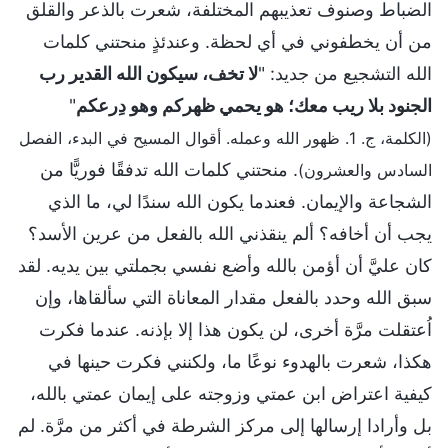
الضباط وصنوف تعذيبهم المختلفة، شعرت بالذعر والقلق
من أن يخطفوني في أي لحظة. وعندئذٍ منحتني كلمات
الله التشجيع من جديد: "
لا تخف، سيكون الله القدير رب
الجنود بلا ريب معك؛ هو يحمي ظهركم وهو دِرعكم
"
(الكلمة، ج. 1. ظهور الله وعمله. أقوال المسيح في البدء، الفصل
. منحتني كلمات الله تدفقًا فوريًّا من
السادس والعشرون)
الشجاعة والإيمان. فعندما يكون الله سندًا لي، ما الذي
يجب أن أخافه؟ ألم ينقذني الله بالفعل من عرين الأسد؟
كان عليَّ أن أؤمن بالله وأضع نفسي بجملتي بين يديه. لقد
سبق الله وحدد بالفعل مقدار المعاناة التي سألقاها، وإن
اُعتقلت مرَّة أخرى، لن يكون هذا إلا بإذنه. عندما فكرت
هكذا، شعرت بالهدوء نوعًا ما، ولكنني فكرت حينها في
كيفية اعتراض ابن عمتي وزوجته على إيمان عمتي بالله،
بل وأرادا إرسالها إلى مركز الشرطة في أكثر من مرَّة. لم