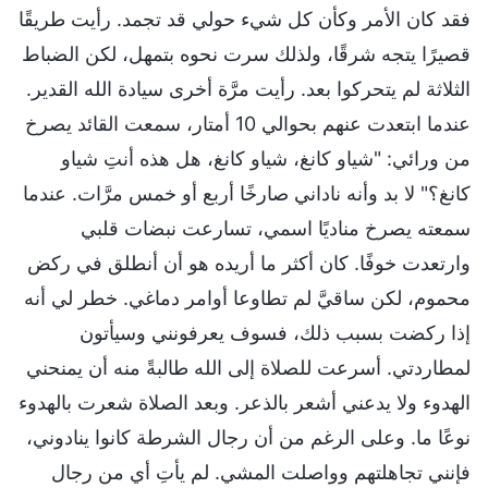
فقد كان الأمر وكأن كل شيء حولي قد تجمد. رأيت طريقًا
قصيرًا يتجه شرقًا، ولذلك سرت نحوه بتمهل، لكن الضباط
الثلاثة لم يتحركوا بعد. رأيت مرَّة أخرى سيادة الله القدير.
عندما ابتعدت عنهم بحوالي 10 أمتار، سمعت القائد يصرخ
من ورائي: "شياو كانغ، شياو كانغ، هل هذه أنتِ شياو
كانغ؟" لا بد وأنه ناداني صارخًا أربع أو خمس مرَّات. عندما
سمعته يصرخ مناديًا اسمي، تسارعت نبضات قلبي
وارتعدت خوفًا. كان أكثر ما أريده هو أن أنطلق في ركض
محموم، لكن ساقيَّ لم تطاوعا أوامر دماغي. خطر لي أنه
إذا ركضت بسبب ذلك، فسوف يعرفونني وسيأتون
لمطاردتي. أسرعت للصلاة إلى الله طالبةً منه أن يمنحني
الهدوء ولا يدعني أشعر بالذعر. وبعد الصلاة شعرت بالهدوء
نوعًا ما. وعلى الرغم من أن رجال الشرطة كانوا ينادوني،
فإنني تجاهلتهم وواصلت المشي. لم يأتِ أي من رجال