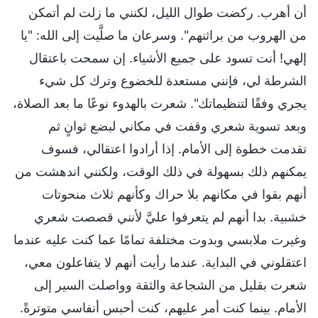
أن أهرب. ركضت طوال الليل، لكنني ما زلت لم أتمكن
من الهروب من براثنهم". وسرعان ما صلَّيت إلى الله: "يا
إلهي! أنت تسود على جميع الأشياء. إن سمحت باعتقال
الشرطة لي، فإنني مستعدة للخضوع وترك كل شيء
يجري وفقًا لتنظيماتك". شعرت بالهدوء نوعًا ما بعد الصلاة،
وبعد تسوية شعري وقفت في مكاني لبضع ثوانٍ ثم
تقدمت خطوة إلى الأمام. إذا أرادوا اعتقالي، فسوف
يمكنهم ذلك بسهولة في ذلك الوقت، ولكنني اندهشت من
أنهم بقوا في مكانهم بلا حراك وكأنهم ثلاث منحوتات
خشبية. بدا أنهم لم يتعرفوا عليَّ لأنني قصصت شعري
وغيرت ملابسي وبدوت مختلفة تمامًا عما كنت عليه عندما
اعتقلوني في البداية. عندما رأيت أنهم لا يتفاعلون معي،
شعرت بقليل من الشجاعة والثقة وواصلت السير إلى
الأمام. بينما كنت أمر عليهم، كنت أحبس أنفاسي متوترةً.