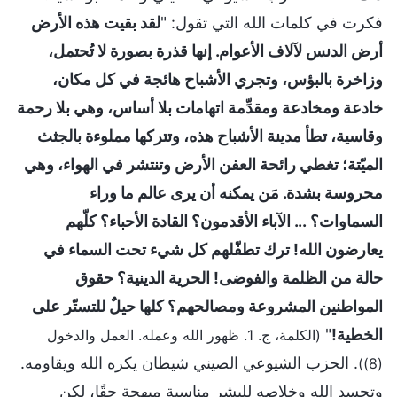
فكرت في كلمات الله التي تقول: "
لقد بقيت هذه الأرض
أرض الدنس لآلاف الأعوام. إنها قذرة بصورة لا تُحتمل،
وزاخرة بالبؤس، وتجري الأشباح هائجة في كل مكان،
خادعة ومخادعة ومقدِّمة اتهامات بلا أساس، وهي بلا رحمة
وقاسية، تطأ مدينة الأشباح هذه، وتتركها مملوءة بالجثث
الميّتة؛ تغطي رائحة العفن الأرض وتنتشر في الهواء، وهي
محروسة بشدة. مَن يمكنه أن يرى عالم ما وراء
السماوات؟ ... الآباء الأقدمون؟ القادة الأحباء؟ كلّهم
يعارضون الله! ترك تطفّلهم كل شيء تحت السماء في
حالة من الظلمة والفوضى! الحرية الدينية؟ حقوق
المواطنين المشروعة ومصالحهم؟ كلها حيلٌ للتستّر على
الخطية!
"
(الكلمة، ج. 1. ظهور الله وعمله. العمل والدخول
. الحزب الشيوعي الصيني شيطان يكره الله ويقاومه.
(8))
وتجسد الله وخلاصه للبشر مناسبة مبهجة حقًا، لكن