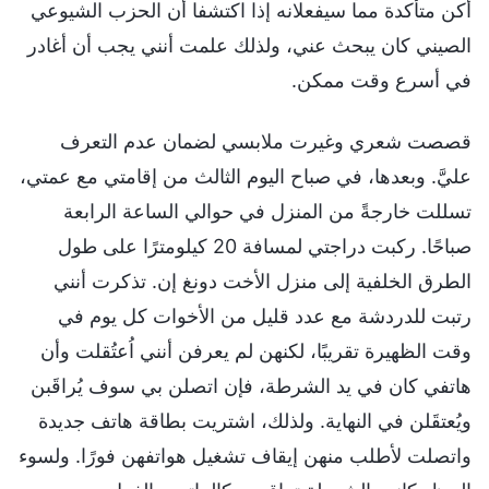
أكن متأكدة مما سيفعلانه إذا اكتشفا أن الحزب الشيوعي
الصيني كان يبحث عني، ولذلك علمت أنني يجب أن أغادر
في أسرع وقت ممكن.
قصصت شعري وغيرت ملابسي لضمان عدم التعرف
عليَّ. وبعدها، في صباح اليوم الثالث من إقامتي مع عمتي،
تسللت خارجةً من المنزل في حوالي الساعة الرابعة
صباحًا. ركبت دراجتي لمسافة 20 كيلومترًا على طول
الطرق الخلفية إلى منزل الأخت دونغ إن. تذكرت أنني
رتبت للدردشة مع عدد قليل من الأخوات كل يوم في
وقت الظهيرة تقريبًا، لكنهن لم يعرفن أنني اُعتُقلت وأن
هاتفي كان في يد الشرطة، فإن اتصلن بي سوف يُراقَبن
ويُعتقَلن في النهاية. ولذلك، اشتريت بطاقة هاتف جديدة
واتصلت لأطلب منهن إيقاف تشغيل هواتفهن فورًا. ولسوء