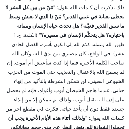
ذلك تذكرت أن كلمات الله تقول: "
مَنْ من بين كل البشر لا
يحظى بعناية في عيني القدير؟ مَنْ ذا الذي لا يعيش وسط
ما سبق القدير فعيَّنه؟ هل تحدث حياة الإنسان ومماته
باختياره؟ هل يتحكَّم الإنسان في مصيره؟
"
(الكلمة، ج. 1.
ظهور الله وعمله. كلام الله إلى الكون بأسره، الفصل الحادي
. في الواقع، كان مصيري بين يديّ الله، وكان الله
عشر)
صاحب الكلمة الأخيرة فيما إذا كنت سأعيش أم أموت. إن
لم يسمح الله بالاعتقال والتعذيب حتى الموت من الحزب
الشيوعي الصيني، لن تتمكن الشرطة بالتأكيد من إنهاء
حياتي. عندما هاجم الشيطان أيوب وأغواه، فإنه لم يحصل
على إذن الله بقتل أيوب، ولذلك لم يتمكن إلا من إيذاء
جسده فقط دون أن يأخذ حياته. فكرت في مقطع آخر من
كلمات الله يقول: "
ولذلك، أثناء هذه الأيام الأخيرة يجب أن
تحملوا الشهادة لله. بغض النظر عن مدى حجم معاناتكم،