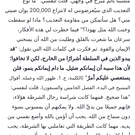
متسببًا بألم مبرح في وجهي. قلت لنفسي: "ما نوع
التعذيب الذي سيُعرضونني له لانتزاع 200,000 يوان صيني
مني؟ هل سأتمكن من مقاومة التعذيب؟ ماذا لو سقطت
وخنت الله مثل يهوذا؟" فيما خطرت لي هذه الأفكار،
سرعان ما شعرت بالقلق وطلبت من الله أن يمنحني
الإيمان والقوة. ثم فكرت في كلمات الله التي تقول: "
قد
يبدو الذين في السلطة أشرارًا من الخارج، لكن لا تخافوا؛
لأن هذا سببه أن إيمانكم ضئيل. ما دام إيمانكم ينمو، فلن
يستعصي عليكم أمرٌ
"
(الكلمة، ج. 1. ظهور الله وعمله. أقوال
. قلت لنفسي:
المسيح في البدء، الفصل الخامس والسبعون)
"هذا صحيح. فمهما كانت شراسة رجال الشرطة هؤلاء،
فإنهم جميعًا بين يديَّ الله. ولا يمكنهم أن يمسوني بسوء
دون سماح من الله. يجب أن أؤمن بالله وأضع نفسي بين
يديه. مهما كانت الطريقة التي تعاملني بها الشرطة، يجب