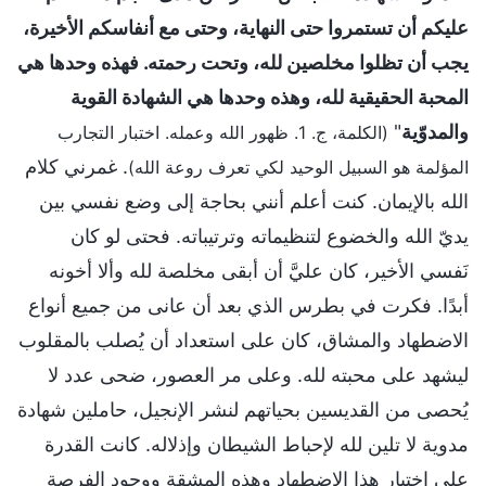
عليكم أن تستمروا حتى النهاية، وحتى مع أنفاسكم الأخيرة،
يجب أن تظلوا مخلصين لله، وتحت رحمته. فهذه وحدها هي
المحبة الحقيقية لله، وهذه وحدها هي الشهادة القوية
والمدوّية
"
(الكلمة، ج. 1. ظهور الله وعمله. اختبار التجارب
. غمرني كلام
المؤلمة هو السبيل الوحيد لكي تعرف روعة الله)
الله بالإيمان. كنت أعلم أنني بحاجة إلى وضع نفسي بين
يديّ الله والخضوع لتنظيماته وترتيباته. فحتى لو كان
نَفسي الأخير، كان عليَّ أن أبقى مخلصة لله وألا أخونه
أبدًا. فكرت في بطرس الذي بعد أن عانى من جميع أنواع
الاضطهاد والمشاق، كان على استعداد أن يُصلب بالمقلوب
ليشهد على محبته لله. وعلى مر العصور، ضحى عدد لا
يُحصى من القديسين بحياتهم لنشر الإنجيل، حاملين شهادة
مدوية لا تلين لله لإحباط الشيطان وإذلاله. كانت القدرة
على اختبار هذا الاضطهاد وهذه المشقة ووجود الفرصة