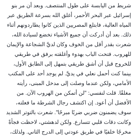
شريط من اليابسة على طول المنتصف. وبعد أن مر بنو
إسرائيل عبر البحر الأحمر، أغلق الله بسرعة الطريق عبر
المياه العالية، فابتلع المصريين الذين كانوا يطاردونهم أثناء
ذلك. بعد أن أدركت أن جميع الأشياء تخضع لسيادة الله،
شعرت بقدر أقل من الخوف وكان لديَّ الشجاعة والإيمان
للهروب. فتحت الباب بهدوء وأغلقته برفق في طريقي
للخروج قبل أن أشق طريقي بتمهل إلى الطابق الأول،
بينما كنت أحمل نعلي في يديَّ. لم يوجد أحد على المكتب
الأمامي، ولكن عندما وصلت إلى مدخل المبنى، رأيته
مغلقًا. قلت لنفسي: "لن أتمكن من الهروب الآن. من
الأفضل أن أعود. إن اكتشف رجال الشرطة ما فعلته،
سوف يضمنون ضربي ضربًا مبرحًا". شعرت بالتوتر الشديد
وكانت دقات قلبي تتسارع. ولكن لدهشتي، لاحظت فجأةً
مخرجًا خلفيًا في طريق عودتي إلى الدرج الثاني. ولذلك،