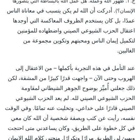
ج. 1. ظهور الله وعمله. هل عملُ الله بالبساطة التي يتصورها
. أدركت أن الله لم يكن يتسبب في معاناة الناس
الإنسان؟)
عمدًا، بل كان يستخدم الظروف المعاكسة التي أوجدها
اعتقال الحزب الشيوعي الصيني واضطهاده للمؤمنين
لتكميل إيمان الناس ومحبتهم وتكوين مجموعة من
الغالبين.
عند التأمل في هذه التجربة بأكملها – من الاعتقال إلى
الهروب وحتى الآن – واجهت قدرًا كبيرًا من المشقة، لكن
ذلك جعلني أُميِّز بوضوح الجوهر الشيطاني لمقاومة
الحزب الشيوعي الصيني لله. لم يعد الحزب الشيوعي
الصيني قادرًا على خداعي، وتخليت عنه تمامًا. وفي الوقت
نفسه، رأيت عن كثب وبصفة شخصية أن الله كان معي
في كل خطوة على الطريق، وكان يساعدني متى احتجت
ويهيئ لي الطريق مرارًا وتكرارًا. منحني كلام الله الإيمان