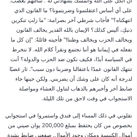
أن أتكل على الله وأتمسك بشهادتي له". سألتهم بغضب:
على أي أساس اعتقلتمونا وضربتمونا؟ ما القانون الذي
انتهكناه؟" فأجاب شرطي آخر بصرامة: "ما زلتِ تنكرين
ذنبكِ، أليس كذلك؟ الإيمان بالله القدير يخالف القانون
ويخالف الحزب ويخالف وطننا!" فأجبته قائلةً: "إن كل ما
نفعله في إيماننا هو أننا نجتمع ونقرأ كلام الله. لا ننخرط
في السياسة أبدًا، فكيف نكون ضد الحزب والدولة؟ أنت
تنتهك القانون عمدًا باعتقالنا وضربنا دون سبب". ثار غضبًا
لدرجة أنه كان على وشك أن يضربني. ولكن حينها جاء
ضابط آخر وأخبرهم بالذهاب لتناول العشاء ومواصلة
الاستجواب في وقت لاحق من تلك الليلة.
نقلوني في ذلك المساء إلى فندق واستمروا في استجوابي
بخصوص من كان يحتفظ بمبلغ 200,000 يوان صيني من
أموال الكنيسة ومكان وجود الأموال. صفعني ضابط بشدة