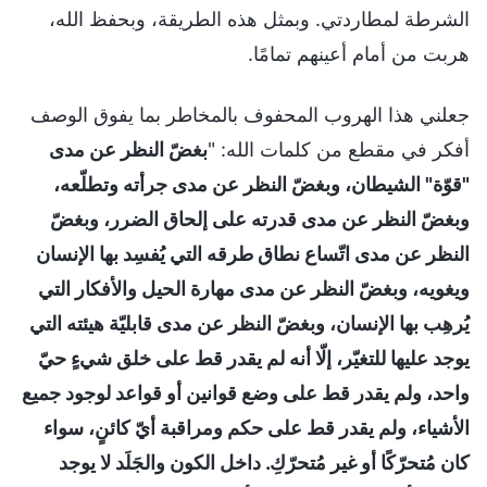
الشرطة لمطاردتي. وبمثل هذه الطريقة، وبحفظ الله،
هربت من أمام أعينهم تمامًا.
جعلني هذا الهروب المحفوف بالمخاطر بما يفوق الوصف
أفكر في مقطع من كلمات الله: "
بغضّ النظر عن مدى
"قوّة" الشيطان، وبغضّ النظر عن مدى جرأته وتطلّعه،
وبغضّ النظر عن مدى قدرته على إلحاق الضرر، وبغضّ
النظر عن مدى اتّساع نطاق طرقه التي يُفسِد بها الإنسان
ويغويه، وبغضّ النظر عن مدى مهارة الحيل والأفكار التي
يُرهِب بها الإنسان، وبغضّ النظر عن مدى قابليّة هيئته التي
يوجد عليها للتغيّر، إلّا أنه لم يقدر قط على خلق شيءٍ حيّ
واحد، ولم يقدر قط على وضع قوانين أو قواعد لوجود جميع
الأشياء، ولم يقدر قط على حكم ومراقبة أيّ كائنٍ، سواء
كان مُتحرّكًا أو غير مُتحرّكِ. داخل الكون والجَلَد لا يوجد