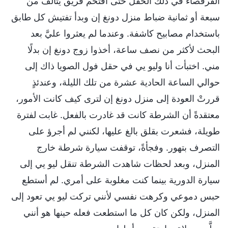
القرفصاء في ذلك الحقل حتى اقتحم فريق يتألف من
سبعة أو ثمانية ضباط منزل دونغ إن وبدأ تفتيش كل طابق
باستخدام مصابيح كاشفة. وعندما لم يعثروا عليَّ بعد
البحث لأكثر من نصف ساعة، أخذوا زوج دونغ إن بدلًا
مني. اختبأت أنا وليو يي في حقل فول الصويا ذاك إلى
حوالي الساعة الحادية عشرة من تلك الليلة، وعندئذٍ
قررتْ العودة إلى منزل دونغ إن لترى كيف كانت الأمور،
معتقدةً أن الشرطة كانت قد غادرت بالفعل. غابت لفترة
طويلة، فشعرت بقلق بالغ عليها، لكنني لم أجرؤ على
التصرف بتهور. وفجأةً، توقفت سيارة شرطة خارج
المنزل، وبعد لحظات شاهدت الشرطة تنقل ليو يي إلى
سيارة الدورية بينما كنت مغلوبة على أمري. لم أستطع
حبس دموعي وكرهت نفسي لأنني تركت ليو يي تعود إلى
المنزل، ولكن كان كل ما استطعت فعله حينها هو أنني