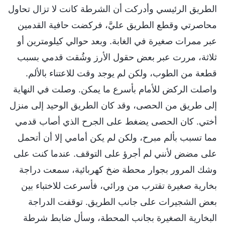
الطريق الرئيسي وأدركت أن الشرطة كانت لا تزال تحاول
محاصرتي وقطع الطريق عليَّ، فركضت حافية القدمين
عبر ممرات صغيرة في الغابة. وبعد حوالي كيلومترين أو
ثلاثة، مررت عبر بعض حقول الأرز وشُقت قدمي بسبب
قطعة من الطوب، ولكن لم يوجد وقت للاعتناء بالألم.
واصلت الركض للأمام بأسرع ما يمكن. وصلت في النهاية
إلى طريق من الحصى، وقد كان الطريق الوحيد إلى منزل
أختي. كان الحصى يضغط على الجرح الذي أصاب قدمي
مما تسبب بألم مبرح، ولكن لم يكن أمامي إلا أن أتحمل
على مضض لأنني لم أجرؤ على التوقف. عندما كنت على
وشك المرور بجوار محطة ضخ كهربائية، سمعت دراجة
بخارية صغيرة تقترب من ورائي، فأسرعت للاختباء بين
بعض الشجيرات على جانب الطريق. توقفت الدراجة
البخارية الصغيرة بجانب المحطة، وسأل ضابط شرطة