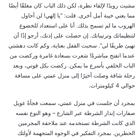
مشيت رويدًا لإلقاء نظرة، لكن ذلك الباب كان مغلقًا أيضًا
مما يعني خيبة أمل أخرى. قلت: "يا إلهي! لن أحاول
الهروب ما لم تسمح بذلك. أنا على استعداد للخضوع
لتنظيماتك وترتيباتك. إن حصلت على إذنك، أرجو إذًا أن
تهيئ طريقًا لي". سحبت القفل بعناية، وكم كانت دهشتي
عندما انفتح مباشرةً! شعرت بسعادة غامرة وركضت من
الباب الخلفي بأسرع ما يمكن. ركضت بكل قوتي، وبعد
رحلة شاقة وصلت أخيرًا إلى منزل عمتي على مسافة
حوالي 4 كيلومترات.
بمجرد أن جلست في منزل عمتي، سمعت فجأةً عويل
صفارات إنذار الشرطة عبر الشارع – وهو النوع نفسه
الذي كانت الشرطة تستخدمه عند ملاحقة المجرمين
الخطرين. بمجرد التفكير في الوجوه المتجهمة لأولئك