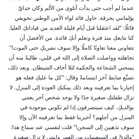
عندما لم أجب حتى بدأت أتلوى من الألم وكان خدايّ
يؤلمانني بحرقة. حاول قائد لواء الأمن الوطني تخويفي
قائلًا: "لقد اعتقلنا قبل أيام قليلة العديد من قياداتكِ العليا.
كنا نتابعكِ منذ فترة ونعلم أنكِ قائدة. من الأفضل أن
تتعاوني معنا تعاونًا كاملًا وإلا سوف نضربكِ حتى الموت!"
تجاهلته وواصلت الصلاة إلى الله في قلبي، طالبةً منه أن
يمنحني الشجاعة والحكمة لئلا أخاف الشيطان. وبعد ذلك،
تصنَّع ضابط آخر ابتسامةً وقال: "كل ما عليكِ فعله هو
إخبارنا بما تعرفينه وبعد ذلك يمكنكِ العودة إلى المنزل. لا
تزال طفلتكِ صغيرة جدًا ولا يوجد شخص آخر يعتني
بوالديكِ. كيف سيتصرفون إذا لم تكوني موجودة في
المنزل من أجلهم؟ أخبرينا فقط بما تعرفينه الآن وإلا
سوف تذهبين إلى السجن!" قلت لنفسي عند سماع هذا:
"والديَّ في السبعينيات من العمر وابنتي لا تزال صغيرة