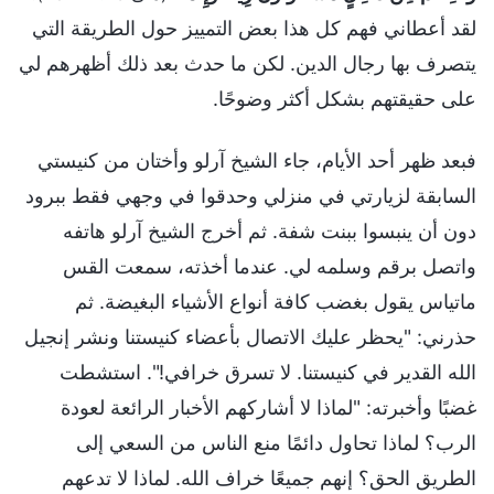
لقد أعطاني فهم كل هذا بعض التمييز حول الطريقة التي
يتصرف بها رجال الدين. لكن ما حدث بعد ذلك أظهرهم لي
على حقيقتهم بشكل أكثر وضوحًا.
فبعد ظهر أحد الأيام، جاء الشيخ آرلو وأختان من كنيستي
السابقة لزيارتي في منزلي وحدقوا في وجهي فقط ببرود
دون أن ينبسوا ببنت شفة. ثم أخرج الشيخ آرلو هاتفه
واتصل برقم وسلمه لي. عندما أخذته، سمعت القس
ماتياس يقول بغضب كافة أنواع الأشياء البغيضة. ثم
حذرني: "يحظر عليك الاتصال بأعضاء كنيستنا ونشر إنجيل
الله القدير في كنيستنا. لا تسرق خرافي!". استشطت
غضبًا وأخبرته: "لماذا لا أشاركهم الأخبار الرائعة لعودة
الرب؟ لماذا تحاول دائمًا منع الناس من السعي إلى
الطريق الحق؟ إنهم جميعًا خراف الله. لماذا لا تدعهم