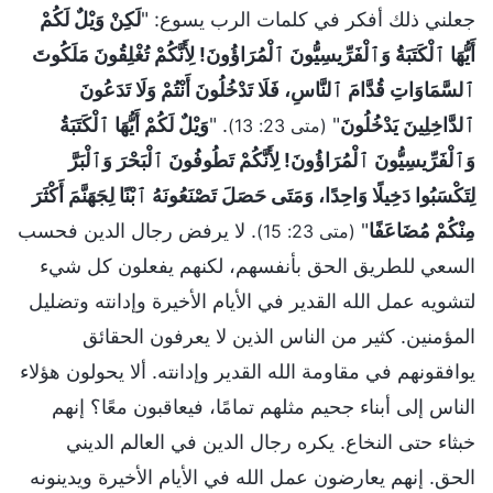
جعلني ذلك أفكر في كلمات الرب يسوع: "
لَكِنْ وَيْلٌ لَكُمْ
أَيُّهَا ٱلْكَتَبَةُ وَٱلْفَرِّيسِيُّونَ ٱلْمُرَاؤُونَ! لِأَنَّكُمْ تُغْلِقُونَ مَلَكُوتَ
ٱلسَّمَاوَاتِ قُدَّامَ ٱلنَّاسِ، فَلَا تَدْخُلُونَ أَنْتُمْ وَلَا تَدَعُونَ
ٱلدَّاخِلِينَ يَدْخُلُونَ
"
. "
وَيْلٌ لَكُمْ أَيُّهَا ٱلْكَتَبَةُ
(متى 23: 13)
وَٱلْفَرِّيسِيُّونَ ٱلْمُرَاؤُونَ! لِأَنَّكُمْ تَطُوفُونَ ٱلْبَحْرَ وَٱلْبَرَّ
لِتَكْسَبُوا دَخِيلًا وَاحِدًا، وَمَتَى حَصَلَ تَصْنَعُونَهُ ٱبْنًا لِجَهَنَّمَ أَكْثَرَ
مِنْكُمْ مُضَاعَفًا
"
. لا يرفض رجال الدين فحسب
(متى 23: 15)
السعي للطريق الحق بأنفسهم، لكنهم يفعلون كل شيء
لتشويه عمل الله القدير في الأيام الأخيرة وإدانته وتضليل
المؤمنين. كثير من الناس الذين لا يعرفون الحقائق
يوافقونهم في مقاومة الله القدير وإدانته. ألا يحولون هؤلاء
الناس إلى أبناء جحيم مثلهم تمامًا، فيعاقبون معًا؟ إنهم
خبثاء حتى النخاع. يكره رجال الدين في العالم الديني
الحق. إنهم يعارضون عمل الله في الأيام الأخيرة ويدينونه