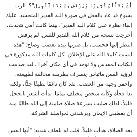
أَنْ يَتَأَلَّمَ كَثِيرًا وَيُرْفَضَ مِنْ هَذَا ٱلْجِيل
"؟. الرب
يسوع قد عاد بالفعل في صورة الله القدير المتجسد. عليك
إلقاء نظرة على كلام الله القدير". بينما كانت أمي تتحدث،
أخرجت نسخة من كلام الله القدير للقس. لم يرفض
النظر إليها فحسب، بل ضربها بيده بغضب وصاح: "هذه
ليست كلمة الله على الإطلاق. كل كلمات الله مذكورة في
الكتاب المقدس ولا توجد في أي مكان آخر!". لقد صدمت
لرؤية القس ماتياس يتصرف بطريقة مخالفة لطبيعته،
واحمر وجهه من الغضب. لقد كان دائمًا لطيفًا جدًّا، ولكنه
بدا فجأة وكأنه شخص مختلف تمامًا. بدأت أشعر بالخجل
قليلاً، لذلك صليت بسرعة صلاة صامتة إلى الله طالبًا منه
أن يعطيني الإيمان ويرشدني لمواصلة الشركة.
بعد الصلاة، هدأت قليلاً. قلت له بلطف شديد: "أيها القس