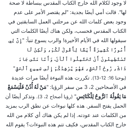
لا وجود لكلام الله خارج الكتاب المقدس ببساطة لا صحة
لها". قالت أمي أيضًا بجدية: "لم يقتصر الأمر على عدم
وجود بعض كلمات الله عن مرحلتي العمل السابقتين في
الكتاب المقدس فحسب، ولكن هناك أيضًا الكلمات التي
سيقولها الله في الأيام الأخيرة! والرب يسوع تنبأ: "
إِنَّ لِي
أُمُورًا كَثِيرَةً أَيْضًا لِأَقُولَ لَكُمْ، وَلَكِنْ لَا
تَسْتَطِيعُونَ أَنْ تَحْتَمِلُوا ٱلْآنَ. وَأَمَّا مَتَى جَاءَ
ذَاكَ، رُوحُ ٱلْحَقِّ، فَهُوَ يُرْشِدُكُمْ إِلَى جَمِيعِ ٱلْحَقِّ
"
. تكررت هذه النبوءة أيضًا مرات عديدة
(يوحنا 16: 12-13)
في الأصحاحين 2، 3 من سفر الرؤيا: "
مَنْ لَهُ أُذُنٌ فَلْيَسْمَعْ
مَا يَقُولُهُ ٱلرُّوحُ لِلْكَنَائِسِ
"
. وتذكر أيضًا أن
(رؤيا أصحاح 2، 3)
الحمل يفتح السفر. هذه كلها نبوءات عن نطق الرب بمزيد
من الكلمات عند عودته. إذا لم يكن هناك أي كلام من الله
خارج الكتاب المقدس، فكيف تتم هذه النبوءات؟ يقوم الله