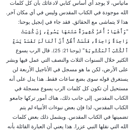
ماتياس، لا يوجد أي أساس كتابي لادعائك بأن كل كلمات
الله موجودة في الكتاب المقدس وليس في أي مكان آخر.
هذا لا يتماشى مع الحقائق. فقد جاء في إنجيل يوحنا:
"
وَأَشْيَاءُ أُخَرُ كَثِيرَةٌ صَنَعَهَا يَسُوعُ، إِنْ كُتِبَتْ
وَاحِدَةً وَاحِدَةً، فَلَسْتُ أَظُنُّ أَنَّ ٱلْعَالَمَ نَفْسَهُ يَسَعُ
ٱلْكُتُبَ ٱلْمَكْتُوبَةَ
"
. قال الرب يسوع
(يوحنا 21: 25)
الكثير خلال السنوات الثلاث والنصف التي عمل فيها وبشر
على الأرض، لكن ما هو مسجل في الأناجيل الأربعة لن
يستغرق قوله سوى بضع ساعات فقط. هذا يدل على أنه
مستحيل أن تكون كل كلمات الرب يسوع مسجلة في
الكتاب المقدس. إلى جانب ذلك، هناك أمور تركها جامعو
الكتاب المقدس، لذا فإن بعض نبوءات الأنبياء لم يتم
تضمينها في الكتاب المقدس. ويشمل ذلك بعض كلمات
الله التي نقلها النبي عزرا. هذا يعني أن العبارة القائلة بأنه