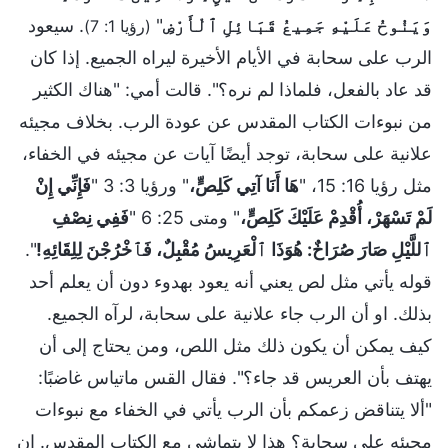
وَيَنُوحُ عَلَيْهِ جَمِيعُ قَبَائِلِ ٱلْأَرْضِ
"
. سيعود
(رؤيا 1: 7)
الرب على سحابة في الأيام الأخيرة ليراه الجميع. إذا كان
قد عاد بالفعل، فلماذا لم نره؟". قالت أمي: "هناك الكثير
من نبوءات الكتاب المقدس عن عودة الرب. بخلاف مجيئه
علانية على سحابة، توجد أيضًا آيات عن مجيئه في الخفاء،
مثل رؤيا 16: 15، "
هَا أَنَا آتِي كَلِصٍّ،
" ورؤيا 3: 3 "
فَإِنِّي إِنْ
لَمْ تَسْهَرْ، أُقْدِمْ عَلَيْكَ كَلِصٍّ،
" ومتى 25: 6 "
فَفِي نِصْفِ
ٱللَّيْلِ صَارَ صُرَاخٌ: هُوَذَا ٱلْعَرِيسُ مُقْبِلٌ، فَٱخْرُجْنَ لِلِقَائِهِ!
".
قوله يأتي مثل لص يعني أنه يعود بهدوء دون أن يعلم أحد
بذلك. او أن الرب جاء علانية على سحابة، لرآه الجميع.
كيف يمكن أن يكون ذلك مثل اللص، ومن يحتاج إلى أن
يهتف بأن العريس قد جاء؟". فقال القس ماتياس غاضبًا:
"ألا يتناقض زعمكم بأن الرب يأتي في الخفاء مع نبوءات
مجيئه على سحابة؟ هذا لا يتماشى مع الكتاب المقدس. إن