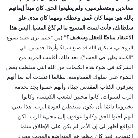
معاندين ومتغطرسين، ولم يطيعوا الحق. كان مبدأ إيمانهم
بالله هو: مهما كان عُمق وعظك، ومهما كان مدى علو
سلطانك، فأنت لست المسيح ما لم تُدْعَ المسيا. أليس هذا
الاعتقاد منافيًا للعقل وسخيف؟
"
(من "حينما ترى جسد يسوع
الروحاني، سيكون الله قد صنع سماءً وأرضًا جديدتين" في
. بعد ذلك، أقامت المزيد من
"الكلمة يظهر في الجسد")
الشركة في ضوء هذه الكلمات من الله التي سلطت بعض
الضوء على سلوك القساوسة. لطالما اعتقدت أنه بما أنهم
يعرفون الكتاب المقدس جيدًا، وأنهم عملوا بجد لخدمة
الرب لسنوات، كانوا محبين لشعب الكنيسة، وكانوا
يخبروننا دائمًا بأن نكون متيقظين لعودة الرب، هذا يعني
أنهم أحبوا الحق وكانوا يتوقون إلى مجيء الرب. لكن
الواقع أظهر لي إن الأمر لم يكن على الإطلاق مثلما
اعتقدت. فقد كان مظهرهم المتواضع والمحب مجرد