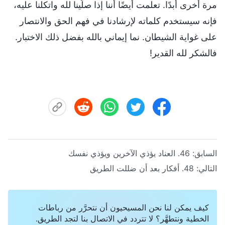
مرة أخرى أبدًا. تعلمت أيضًا أننا إذا صلّينا لله واتكلنا عليه،
فإنه سيستخدم كلماته لإرشادنا في فهم الحق والانتصار
على غواية الشيطان. نما إيماني بالله بفضل ذلك الاختبار.
فالشكر لله القدير!
السابق:
46. العناد يؤذي الآخرين ويؤذي نفسك
التالي:
48. أفكار بعد أن ضللت الطريق
كيف يمكن لنا نحن المسيحيون أن نتحرَّر من رباطات
الخطية ونتطهَّر؟ لا تتردد في الاتصال بنا لتجد الطريق.