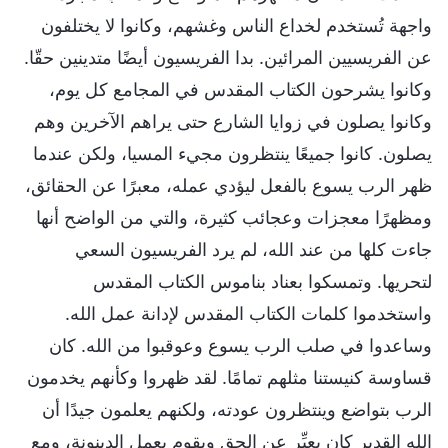
واجهة تُستخدم لخداع الناس وغشهم، وكانوا لا يختلفون
عن الفريسيين المرائين. بدا الفريسيون أيضًا متدينين حقّا.
وكانوا يشرحون الكتاب المقدس في المجامع كل يوم،
وكانوا يصلون في زوايا الشارع حتى يراهم الآخرين وهم
يصلون. كانوا جميعًا ينتظرون مجيء المسيا، ولكن عندما
ظهر الرب يسوع بالفعل ليؤدي عمله، معبرًا عن الحقائق،
ومظهرًا معجزات وعجائب كثيرة، والتي من الواضح أنها
جاءت كلها من عند الله، لم يرد الفريسيون السعي
لتحريها. وتمسكوا بعناد بناموس الكتاب المقدس
واستخدموا كلمات الكتاب المقدس لإدانة عمل الله.
وساعدوا في صلب الرب يسوع وعوقبوا من الله. كان
قساوسة كنيستنا مثلهم تمامًا. لقد ظهروا وكأنهم يخدمون
الرب بتواضع وينتظرون عودته، ولكنهم يعلمون جيدًا أن
الله القدير كان يعبِّر عن الحق ويقوم بعمل الدينونة، ومع