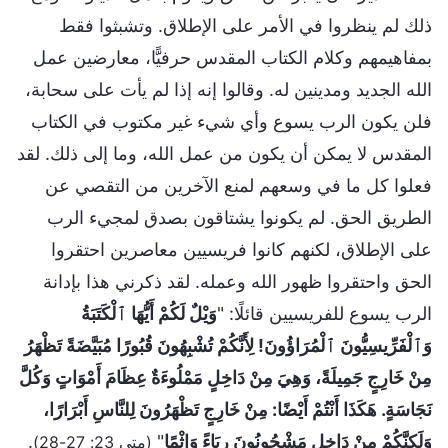
ذلك لم ينظروا في الأمر على الإطلاق. وتشبثوا فقط
بمفاهيمهم وكلام الكتاب المقدس حرفيًّا، معارضين عمل
الله الجديد ومدينين له. وقالوا إنه إذا لم يأت على سحابة،
فلن يكون الرب يسوع وأي شيء غير مكتوب في الكتاب
المقدس لا يمكن أن يكون من عمل الله، وما إلى ذلك. لقد
فعلوا كل ما في وسعهم لمنع الآخرين من التقصي عن
الطريق الحق. لم يكونوا يشتاقون بصدق لمجيء الرب
على الإطلاق، لكنهم كانوا فريسيين معاصرين احتقروا
الحق واحتقروا ظهور الله وعمله. لقد ذكرني هذا بإدانة
الرب يسوع للفريسيين قائلًا: "
وَيْلٌ لَكُمْ أَيُّهَا ٱلْكَتَبَةُ
وَٱلْفَرِّيسِيُّونَ ٱلْمُرَاؤُونَ! لِأَنَّكُمْ تُشْبِهُونَ قُبُورًا مُبَيَّضَةً تَظْهَرُ
مِنْ خَارِجٍ جَمِيلَةً، وَهِيَ مِنْ دَاخِلٍ مَمْلُوءَةٌ عِظَامَ أَمْوَاتٍ وَكُلَّ
نَجَاسَةٍ. هَكَذَا أَنْتُمْ أَيْضًا: مِنْ خَارِجٍ تَظْهَرُونَ لِلنَّاسِ أَبْرَارًا،
وَلَكِنَّكُمْ مِنْ دَاخِلٍ مَشْحُونُونَ رِيَاءً وَإِثْمًا
"
.
(متى 23: 27-28)