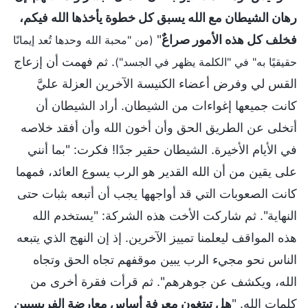
رهان الشيطان مع الله يسبق كل خطوة يأخذها الله فيكم،
فخلف كل هذه الأمور صراعٌ
"
(من "محبة الله وحدها تُعد إيمانًا
. ثم فهمت أن إزعاج
حقيقيًا به" في "الكلمة يظهر في الجسد")
القس لي وفرض أعضاء الكنيسة الآخرين العزلة عليَّ
كانت جميعها إغواءات من الشيطان. أراد الشيطان أن
أتخلى عن الطريق الحق وأن أخون الله وأن أفقد خلاصه
في الأيام الأخيرة. الشيطان حقير جدًا! فكرت: "بما أنني
على يقين من أن الله القدير هو الرب يسوع العائد، فمهما
كانت الصعوبات التي قد أواجهها يجب أن أتبعه بثبات حتى
النهاية". ثم شاركت الأخت هذه الشركة: "يستخدم الله
هذه المواقف ليعلمنا تمييز الآخرين. إذ إن النهج الذي يتبعه
الناس نحو مجيء الرب يبين موقفهم تجاه الحق وتجاه
الله، ويكشف عن جوهرهم". ثم قرأت فقرة أخرى من
كلمات الله. "
هل تبتغون معرفة أساس معارضة الفريسيين