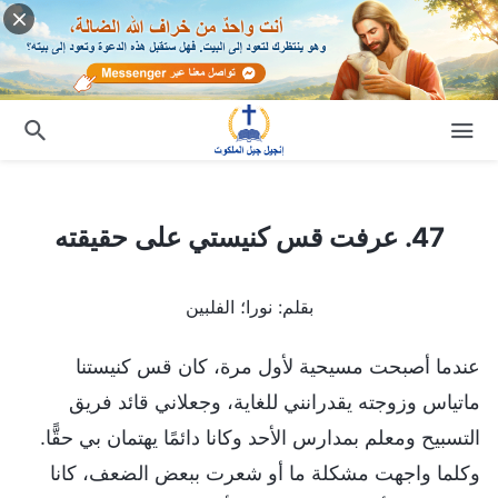
47. عرفت قس كنيستي على حقيقته
47. عرفت قس كنيستي على حقيقته
بقلم: نورا؛ الفلبين
عندما أصبحت مسيحية لأول مرة، كان قس كنيستنا
ماتياس وزوجته يقدرانني للغاية، وجعلاني قائد فريق
التسبيح ومعلم بمدارس الأحد وكانا دائمًا يهتمان بي حقًّا.
وكلما واجهت مشكلة ما أو شعرت ببعض الضعف، كانا