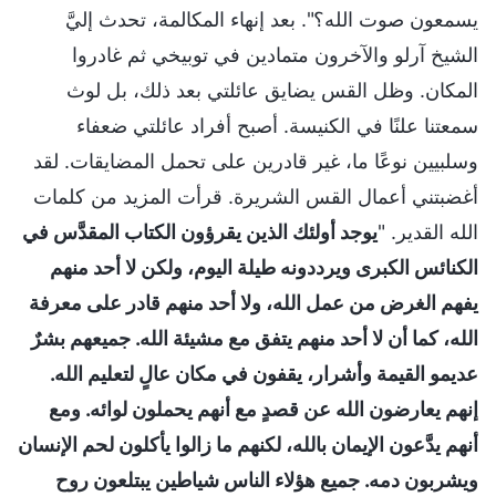
يسمعون صوت الله؟". بعد إنهاء المكالمة، تحدث إليَّ
الشيخ آرلو والآخرون متمادين في توبيخي ثم غادروا
المكان. وظل القس يضايق عائلتي بعد ذلك، بل لوث
سمعتنا علنًا في الكنيسة. أصبح أفراد عائلتي ضعفاء
وسلبيين نوعًا ما، غير قادرين على تحمل المضايقات. لقد
أغضبتني أعمال القس الشريرة. قرأت المزيد من كلمات
الله القدير. "
يوجد أولئك الذين يقرؤون الكتاب المقدَّس في
الكنائس الكبرى ويرددونه طيلة اليوم، ولكن لا أحد منهم
يفهم الغرض من عمل الله، ولا أحد منهم قادر على معرفة
الله، كما أن لا أحد منهم يتفق مع مشيئة الله. جميعهم بشرٌ
عديمو القيمة وأشرار، يقفون في مكان عالٍ لتعليم الله.
إنهم يعارضون الله عن قصدٍ مع أنهم يحملون لوائه. ومع
أنهم يدَّعون الإيمان بالله، لكنهم ما زالوا يأكلون لحم الإنسان
ويشربون دمه. جميع هؤلاء الناس شياطين يبتلعون روح