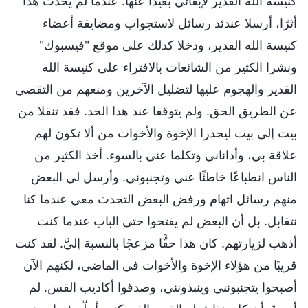
كنيسة الله القدير لإبقائي بعيدًا عنها. عندما لم يحدث هذا
أثرًا، أرسلا عندئذ رسائل لاستجواب ومضايقة أعضاء
كنيسة الله القدير، ودخلا كذلك على موقع "فيسبوك"
ونشرا الكثير من الشائعات بالافتراء على كنيسة الله
القدير والهجوم عليها لتضليل الآخرين ومنعهم من التقصي
عن الطريق الحق. ولم يتوقفا عند هذا الحد. فقد تنقلا من
بيت إلى بيت ليحذرا الإخوة والأخوات من ألا تكون لهم
علاقة بي، وأداناني وتكلما عني بالسوء. أخذ الكثير من
الناس انطباعًا خاطئًا عني وتجنبوني. وأرسل لي البعض
منهم رسائل اتهام ورفض البعض التحدث معي عندما كنا
نتقابل. بل أن البعض لم يفتحوا حتى الباب عندما كنت
أذهب لزيارتهم. كان هذا حقًّا مزعجًا بالنسبة إليَّ. لقد كنت
قريبًا من هؤلاء الإخوة والأخوات في الماضي، لكنهم الآن
أصبحوا يتجنبونني وينبذونني، وصدقوا أكاذيب القس. لم