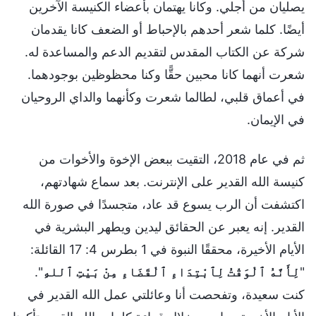
يصليان من أجلي. وكانا يهتمان بأعضاء الكنيسة الآخرين
أيضًا. كلما شعر أحدهم بالإحباط أو الضعف كانا يقدمان
شركة عن الكتاب المقدس لتقديم الدعم والمساعدة له.
شعرت أنهما كانا محبين حقًّا وكنا محظوظين بوجودهما.
في أعماق قلبي، لطالما شعرت وكأنهما والداي الروحيان
في الإيمان.
ثم في عام 2018، التقيت ببعض الإخوة والأخوات من
كنيسة الله القدير على الإنترنت. بعد سماع شهادتهم،
اكتشفت أن الرب يسوع قد عاد، متجسدًا في صورة الله
القدير. إنه يعبر عن الحقائق ليدين ويطهر البشرية في
الأيام الأخيرة، محققًا النبوة في 1 بطرس 4: 17 القائلة:
"
لِأَنَّهُ ٱلْوَقْتُ لِٱبْتِدَاءِ ٱلْقَضَاءِ مِنْ بَيْتِ ٱللهِ
".
كنت سعيدة، وتفحصت أنا وعائلتي عمل الله القدير في