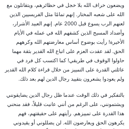
ويضعون خراف الله بلا خجل في حظائرهم، ويتقاتلون مع
الله على شعبه المختار. إنهم تمامًا مثل الفريسيين الذين
لعنهم الرب يسوع قبل 2000 عام. إنهم العبيد الأشرار،
وأضداد المسيح الذين كشفهم الله في عمله في الأيام
الأخيرة! رأيت بوضوح أساس معارضتهم الله وكرههم
الحق. لقد عقدت العزم على اتباع الله القدير بثقة مهما
حاولوا الوقوف في طريقي! كما اكتسب كل فرد في
عائلتي القدرة على التمييز من خلال قراءة كلام الله القدير
ولم يعودوا يشعرون بتقييد رجال الدين لهم بعد ذلك.
بالتفكير في ذلك الوقت عندما ظل رجال الدين يضايقونني
ويشتمونني، على الرغم من أنني عانيت قليلاً، فقد منحني
هذا القدرة على تمييزهم. رأيتهم على حقيقتهم، فهم
يكرهون الحق ويعارضون الله. لن يضللوني أو يقيدوني