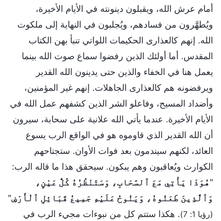
أمام عرش الله، ويقبلون دينونته في الأيام الأخيرة،
ويُطهَّرون من فسادهم، ويُجلبون في النهاية إلى ملكوت
الله. إنهم كالعذارى الحكيمات اللواتي تنبأ بهن الكتاب
المقدس. أما أولئك الذين رفضوا سماع صوت الله بينما
يعمل هنا في الخفاء والذين حتى يدينون الله القدير
ويرفضونه هم كالعذارى الجاهلات. إنهم غير المؤمنين،
وأضداد المسيح، وفاعلو الشر الذين كشفهم عمل الله في
الأيام الأخيرة. عندما يأتي الله علانية على سحابة، سيرون
أن الله القدير الذي قاوموه هو في الواقع الرب يسوع
العائد، لكنهم سيندمون بعد فوات الأوان. ستجتاحهم
الكوارث ويُعاقبون وهم يبكون. سيحقق هذا ما قاله الرب:
"
هُوَذَا يَأْتِي مَعَ ٱلسَّحَابِ، وَسَتَنْظُرُهُ كُلُّ عَيْنٍ،
وَٱلَّذِينَ طَعَنُوهُ، وَيَنُوحُ عَلَيْهِ جَمِيعُ قَبَائِلِ ٱلْأَرْضِ
"
. هكذا ستتم كل من نبوءات مجيء الرب في
(رؤيا 1: 7)