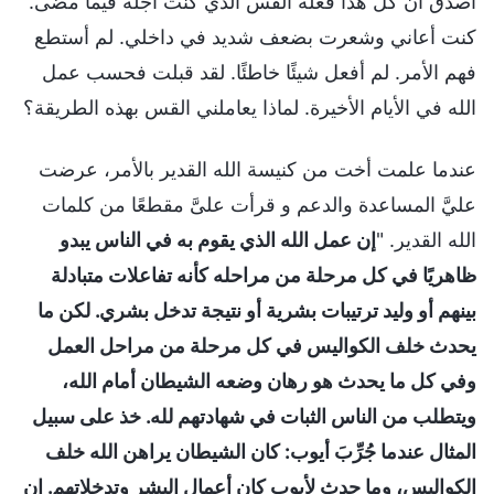
أصدق أن كل هذا فعله القس الذي كنت أجلّه فيما مضى.
كنت أعاني وشعرت بضعف شديد في داخلي. لم أستطع
فهم الأمر. لم أفعل شيئًا خاطئًا. لقد قبلت فحسب عمل
الله في الأيام الأخيرة. لماذا يعاملني القس بهذه الطريقة؟
عندما علمت أخت من كنيسة الله القدير بالأمر، عرضت
عليَّ المساعدة والدعم و قرأت علىَّ مقطعًا من كلمات
الله القدير. "
إن عمل الله الذي يقوم به في الناس يبدو
ظاهريًا في كل مرحلة من مراحله كأنه تفاعلات متبادلة
بينهم أو وليد ترتيبات بشرية أو نتيجة تدخل بشري. لكن ما
يحدث خلف الكواليس في كل مرحلة من مراحل العمل
وفي كل ما يحدث هو رهان وضعه الشيطان أمام الله،
ويتطلب من الناس الثبات في شهادتهم لله. خذ على سبيل
المثال عندما جُرِّبَ أيوب: كان الشيطان يراهن الله خلف
الكواليس، وما حدث لأيوب كان أعمال البشر وتدخلاتهم. إن