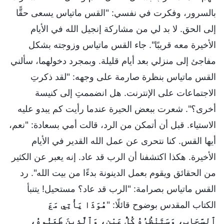
بالسرور، وفكرت في نفسي: "القس ماتياس يسعى حقًّا
إلى الحق. لا بد لي من مشاركة إنجيل الله في الأيام
الأخيرة معه قريبًا". جاء القس ماتياس وزوجته بشكل
مفاجئ إلى منزلي بعد أيام قليلة. وبمجرد دخولهما، سألني
القس ماتياس بنظرة صارمة على وجهه: "لقد ذكرتِ
الاجتماعات على الإنترنت. هل انضممتِ إلى كنيسة
أخرى؟". شعرت ببعض الحيرة عندما رأيت كم يبدو عليه
الاستياء. قبل أن أتمكن من الرد، قالت أمي بسعادة: "نعم،
أيها القس. كنا نتحرى عن عمل الله القدير في الأيام
الأخيرة. هكذا اكتشفنا أن الرب قد عاد. إنه يعبر عن الكثير
من الحقائق ويقوم بعمل الدينونة بدءًا من بيت الله". رد
القس ماتياس بصرامة: "الرب قد عاد؟ مستحيل! يتنبأ
الكتاب المقدس بوضوح قائلًا: "
هُوَذَا يَأْتِي مَعَ
ٱلسَّحَابِ، وَسَتَنْظُرُهُ كُلُّ عَيْنٍ، وَٱلَّذِينَ طَعَنُوهُ،