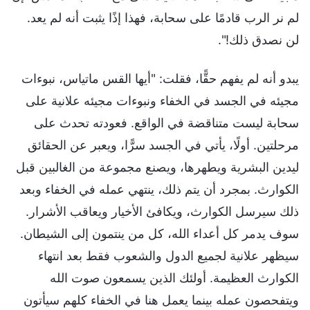
لم نر الرب قادمًا على سحابة، فهذا إذًا يثبت أنه لم يعد.
لن نصدق ذلك!".
يبدو أنه لم يفهم حقًّا، فقلت: "أيها القس ماتياس، نبوءات
مجيئه في الجسد في الخفاء ونبوءات مجيئه علانية على
سحابة ليست متناقضة في الواقع. فعودته تحدث على
مرحلتين. أولًا، يأتي في الجسد سرًّا، ويعبر عن الحقائق
ليدين البشرية ويطهرها، ويصنع مجموعة من الغالبين قبل
الكوارث. بمجرد أن يتم ذلك، ينتهي عمله في الخفاء وبعد
ذلك سيرسل الكوارث، ويكافئ الأخيار ويعاقب الأشرار.
سوف يدمر كل أعداء الله، كل من ينتمون إلى الشيطان.
سيظهر علانية لجميع الدول والشعوب فقط بعد انتهاء
الكوارث العظيمة. أولئك الذين يسمعون صوت الله
ويتفحصون عمله بينما يعمل هنا في الخفاء كلهم سيأتون