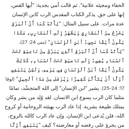
الخفاء ومجيئه علانية". ثم قالت أمي بجدية: "أيها القس،
إنها على حق. يذكر الكتاب المقدس الرب كابن الإنسان
عدة مرات. على سبيل المثال: "
لِأَنَّهُ كَمَا أَنَّ ٱلْبَرْقَ
يَخْرُجُ مِنَ ٱلْمَشَارِقِ وَيَظْهَرُ إِلَى ٱلْمَغَارِبِ، هَكَذَا
يَكُونُ أَيْضًا مَجِيءُ ٱبْنِ ٱلْإِنْسَانِ
"
.
(متى 24: 27)
"
لِأَنَّهُ كَمَا أَنَّ ٱلْبَرْقَ ٱلَّذِي يَبْرُقُ مِنْ نَاحِيَةٍ تَحْتَ
ٱلسَّمَاءِ يُضِيءُ إِلَى نَاحِيَةٍ تَحْتَ ٱلسَّمَاءِ، كَذَلِكَ
يَكُونُ أَيْضًا ٱبْنُ ٱلْإِنْسَانِ فِي يَوْمِهِ. وَلَكِنْ يَنْبَغِي
أَوَّلًا أَنْ يَتَأَلَّمَ كَثِيرًا وَيُرْفَضَ مِنْ هَذَا ٱلْجِيلِ
"
(لوقا
. يشير "ابن الإنسان" إلى الله المتجسِّد، تمامًا
17: 24-25)
مثلما كان الرب يسوع ابن الانسان. لقد وُلِد من بشر وكان
يمتلك طبيعة بشرية. إذا عاد الرب بهيئته الروحانية أو كروح
الله، فلن يُدعى ابن الإنسان. وإن عاد الرب كالله بالروح،
من يجرؤ على رفضه أو معارضته؟ كيف "
يَنْبَغِي أَوَّلًا