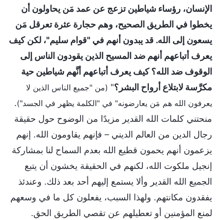
الإنسان، رؤساء شياطين تزعج عن عمد مَن يحاولون أن
يخطوا في الطريق الصحيح، وهم حجارة عثرة تعرقل مَن
يسعون إلى الله. قد يبدون أنهم في "قوام سليم"، لكن كيف
يعرف أتباعهم أنهم ضد المسيح الذين يقودون الناس إلى
الوقوف ضد الله؟ كيف يعرف أتباعهم أنَّهم شياطين حية
مكرَّسة لابتلاع أرواح البشر؟
"
(من "جميع الناس الذين لا
.
يعرفون الله هم مَن يعارضونه" في "الكلمة يظهر في الجسد")
منحتني كلمات الله القدير مزيدًا من الوضوح حول حقيقة
رجال الدين من العالم الديني – فإنهم يقاومون الله. إنهم
يزعمون أنهم يحمون قطيع الله بعدم السماح لنا بمشاركة
إنجيل ملكوت الله، لكنهم في الحقيقة يخشون أن يتبع
الجميع الله القدير وألا يستمع إليهم أحد بعد ذلك. وعندئذ
يفقدون مكانتهم. ولهذا السبب، يفعلون كل ما في وسعهم
لمنع المؤمنين أو تعطيلهم عن تقصي الطريق الحق.