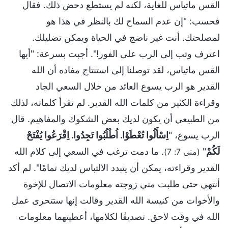
القس ماتياس للغاية، لكنه لم يستطع دحض ذلك. فقال
فحسب: "إن عدم السماح لك بالنظر في هذا هو
لمصلحتك. أنت غير ناضج في الحياة ويمكن تضليلك.
اعترف وتب إلى الرب على الفور!". أجبت بسرعة: "أيها
القس ماتياس، لقد توصلنا إلى استنتاج مفاده أن الله
القدير هو الرب يسوع العائد من خلال السعي الجاد
وقراءة الكثير من كلمات الله القدير. لم تقرأ كلماته، لذلك
من الطبيعي أن يكون لديك بعض الشكوك والمفاهيم. قال
الرب يسوع، "
اِسْأَلُوا تُعْطَوْا. اُطْلُبُوا تَجِدُوا. اِقْرَعُوا يُفْتَحْ
لَكُمْ
"
. ما دمت ترغب في السعي إلى كلام الله
(متى 7: 7)
القدير وقراءته، يمكن أن يتبدد الالتباس لديك تمامًا". لم أكد
أنتهي حتى طلبت مني زوجته معلومات الاتصال للإخوة
والأخوات من كنيسة الله القدير وقالت إنها ستتحرى عمل
الله في وقت لاحق. تصديقًا لكلامها، أعطيتهما معلومات