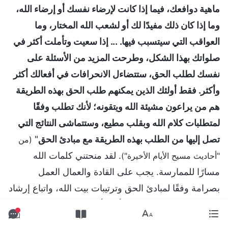
ماهية دوافعك، فيما إذا كانت لإرضاء نفسك أو إرضاء الله،
وما إذا كان ذلك مفيدًا لك أو لشعب الله المختار، وما
العواقب التي سيتسبب فيها. ... إذا سعيت وتأملت أكثر في
صلواتك بهذا الشكل، وطرحت المزيد من الأسئلة على
نفسك لطلب الحق، ستتضاءل الانحرافات في أفعالك أكثر
وأكثر. فقط أولئك الذين يمكنهم طلب الحق بهذه الطريقة
هم من يراعون مشيئة الله ويتقونه؛ لأنك تطلب وفقًا
لمتطلبات كلام الله وبقلب مطيع، وستتماشى النتائج التي
تصل إليها من الطلب بهذه الطريقة مع مبادئ الحق
"
(من
. لقد منحتني كلمات الله
"أحاديث مسيح الأيام الأخيرة")
مسارًا للممارسة. يجب على القادة والعمال العمل
بصرامة وفقًا لمبادئ الحق وترتيبات بيت الله، واتباع إرشاد
الروح القدس دائمًا. ويجب أيضًا أن نصلي ونسعى كثيرًا
في واجباتنا ونحافظ على قلب يوقِّر الله. يجب ألا نتبع