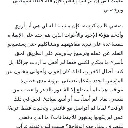
علمت أنني إن لم أتب وأتغير، فإن الله قطعًا سيمقتني
ويرفضني.
بصفتي قائدة كنيسة، فإن مشيئة الله لي هي أن أروي
وأدعم هؤلاء الإخوة والأخوات الذين هم جدد على الإيمان،
للمساعدة على تبديد مفاهيمهم ومشاكلهم حتى يستطيعوا
التعلم عن عمله وترسيخ جذورهم على الطريق الحق
بأسرع ما يمكن. لكنني فقط لم أفعل ما أردت جزافًا، بل
كنت أضلل الآخرين، لذلك كان إخوتي وأخواتي يتخلون عن
المؤمنين الجدد بشكل تعسفي. برؤية مدى خطورة
عواقب هذا، لم أستطع إلا الشعور بالذعر والغضب من
نفسي. لماذا لم أصلِّ لله أو أسع لمبادئ الحق في ذلك
الوقت؟ لماذا لم أتواصل مع قائدتي، وتخليت فقط عرضًا
عمن لم يكونوا يذهبون للاجتماعات؟ ما الذي دفعني
للتصرف بمثل هذه الوقاحة؟ صليت لله وعندئذ قرأت