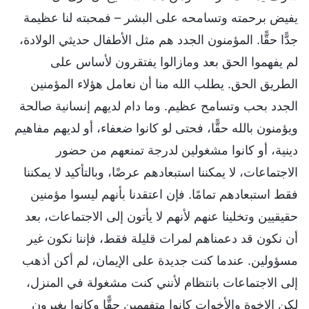
يفيض برحمته وتسامحه على البشر – فمحبته لنا عظيمة
جدًّا حقًّا. المؤمنون الجدد هم مثل الأطفال حديثي الولادة،
لم يفهموا الحق بعد ومازالوا يفتقرون لأساس على
الطريق الحق. يطلب الله منا أن نعامل هؤلاء المؤمنين
الجدد بحب وتسامح عظيم. وما دام لديهم إنسانية صالحة
ويؤمنون بالله حقًّا، فحتى لو كانوا ضعفاء، أو لديهم مفاهيم
دينية، أو كانوا مشغولين لدرجة تمنعهم من حضور
الاجتماعات، لا يمكننا استبعادهم عرضًا، وبالتأكيد لا يمكننا
فقط استبعادهم تمامًا. فإن اعتقدنا بأنهم ليسوا مؤمنين
حقيقيين وتخلينا عنهم لأنهم لا يأتون إلى الاجتماعات، بعد
أن نكون قد دعمناهم لمرات قليلة فقط، فإننا نكون غير
مسؤولين. عندما كنت جديدة على الإيمان، لم أكن أذهب
إلى الاجتماعات بانتظام لأنني كنت مشغولة في المنزل،
لكن الإخوة والأخوات كانوا متفهمين حقًّا وكانوا يغيرون