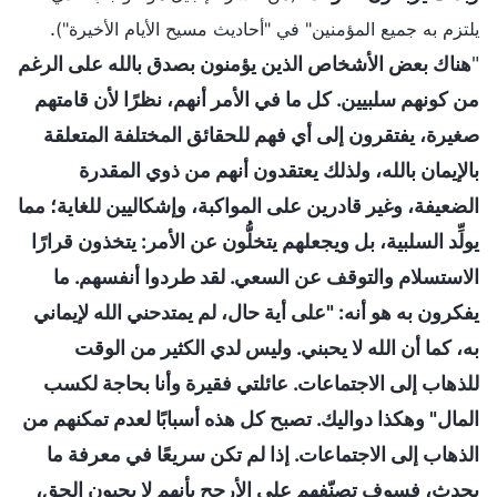
.
يلتزم به جميع المؤمنين" في "أحاديث مسيح الأيام الأخيرة")
"
هناك بعض الأشخاص الذين يؤمنون بصدق بالله على الرغم
من كونهم سلبيين. كل ما في الأمر أنهم، نظرًا لأن قامتهم
صغيرة، يفتقرون إلى أي فهم للحقائق المختلفة المتعلقة
بالإيمان بالله، ولذلك يعتقدون أنهم من ذوي المقدرة
الضعيفة، وغير قادرين على المواكبة، وإشكاليين للغاية؛ مما
يولِّد السلبية، بل ويجعلهم يتخلُّون عن الأمر: يتخذون قرارًا
الاستسلام والتوقف عن السعي. لقد طردوا أنفسهم. ما
يفكرون به هو أنه: "على أية حال، لم يمتدحني الله لإيماني
به، كما أن الله لا يحبني. وليس لدي الكثير من الوقت
للذهاب إلى الاجتماعات. عائلتي فقيرة وأنا بحاجة لكسب
المال" وهكذا دواليك. تصبح كل هذه أسبابًا لعدم تمكنهم من
الذهاب إلى الاجتماعات. إذا لم تكن سريعًا في معرفة ما
يحدث، فسوف تصنّفهم على الأرجح بأنهم لا يحبون الحق،