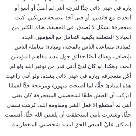
بارة في عيني ذاتي جدًّا لدرجة أنني لم أصلِّ أو أسع أو
أتحدث مع قائدتي، أو حتى آخذ بنصيحة شريكتي. كنت
متعجرفة بشكل لا يُصدق. في الحقيقة، هناك الكثير من
المبادئ المتعلقة بكيفية التعامل مع المؤمنين الجدد،
كمبادئ مساعدة الناس بالمحبة، ومبادئ معاملة الناس
بإنصاف، وهناك أيضًا حقائق حول تبديد مفاهيم المؤمنين
الجدد وهكذا. لو كان لديَّ أدنى قدر من توقير الله ولو لم
أكن متعجرفة وبارة في عيني ذاتي بشدة، ولو أنني راعيت
هذه المبادئ حقًّا، لما أصبحت متهورة ومزعجة جدًّا لعملنا.
أدركت أن العيش طبقًا لشخصيتي المتعجرفة كان يعني
أنني لم أستطع إلا فعل الشر ومقاومة الله. كرهت نفسي
حقًّا، وشعرت بأنني استحققت أن يلعنني الله حقًّا. أقسمت
إنه كان عليَّ السعي للحق لتبديد شخصيتي المتغطرسة.