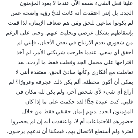
علينا فعل الشيء نفسه الآن عندما لا يعود المؤمنون
الجدد. بل إنني اعتقدت أنه كانت لديَّ رؤية واضحة عمن
لم يكونوا ساعين للحق ومَن هم ضعاف الإيمان، لذا قمت
بإسقاطهم بشكل عرضي وتخليت عنهم. وحتى على الرغم
من شعوري بعدم الارتياح في بعض الأحيان، فإنني لم
أحقق أي سعي. عندما طرحت شريكتي الأمر، لم آخذ
اقتراحها على محمل الجد وفعلت فقط ما أردت. لقد
تعاملت مع أفكاري وكأنها مبادئ الحق، معتقدة أنني لا
يمكن أن أكون مخطئة. ألم يكن ذلك عجرفة وغرورًا؟ لم
أراع أي شيء لأي شخص آخر، ولم يكن لله مكان في
قلبي. كنت عنيدة جدًّا! لقد حكمت على ما إذا كان
المؤمنون الجدد لديهم إيمان حقيقي فقط من خلال
حضورهم للاجتماعات أم لا، واعتقدت أنه إن لم يحضروا
لفترة ولم أستطع الاتصال بهم، فيمكننا أن ندعهم يرحلون.