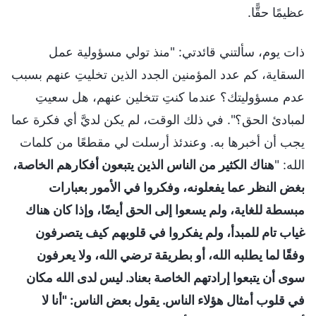
عظيمًا حقًّا.
ذات يوم، سألتني قائدتي: "منذ تولي مسؤولية عمل
السقاية، كم عدد المؤمنين الجدد الذين تخليتِ عنهم بسبب
عدم مسؤوليتك؟ عندما كنتِ تتخلين عنهم، هل سعيتِ
لمبادئ الحق؟". في ذلك الوقت، لم يكن لديَّ أي فكرة عما
يجب أن أخبرها به. وعندئذ أرسلت لي مقطعًا من كلمات
الله: "
هناك الكثير من الناس الذين يتبعون أفكارهم الخاصة،
بغض النظر عما يفعلونه، وفكروا في الأمور بعبارات
مبسطة للغاية، ولم يسعوا إلى الحق أيضًا، وإذا كان هناك
غياب تام للمبدأ، ولم يفكروا في قلوبهم كيف يتصرفون
وفقًا لما يطلبه الله، أو بطريقة ترضي الله، ولا يعرفون
سوى أن يتبعوا إرادتهم الخاصة بعناد. ليس لدى الله مكان
في قلوب أمثال هؤلاء الناس. يقول بعض الناس: "أنا لا