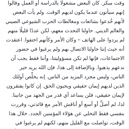
وقت مبكر. كان البعض مشغولًا بالدراسة أو العمل وقالوا
إنهم سيأتون عندما يكون لديهم الوقت. ولم يأت البعض
لأنهم خُدعوا بشائعات ومغالطات الحزب الشيوعي الصيني
والعالم الديني. حاولنا التحدث معهم، لكن عددًا قليلًا منهم
لم يردوا على الهاتف – وكان الأمر وكأنهم اختفوا. اعتقدت
أنه حيث إننا حاولنا الاتصال بهم ولم يرغبوا في حضور
الاجتماعات، فإنها لم تكن مسؤوليتنا، وأننا فقط يجب أن
ندعهم يذهبوا. وبالإضافة إلى هذا، فإن الله يريد خير
الناس، وليس مجرد المزيد من الناس. إنه يخلِّص أولئك
الذين لديهم إيمان حقيقي ويحبون الحق. إن كانوا يفتقرون
لإيمان حقيقي، فلن يساعد أي قدر من الجهد من جانبنا.
لذا، لم أصلِّ أو أسع أو أناقش الأمر مع قائدتي، وقررت
بنفسي فقط التخلي عن هؤلاء المؤمنين الجدد. خلال هذا
الوقت، تواصلت مع القليل منهم، لكنهم لم يرغبوا في