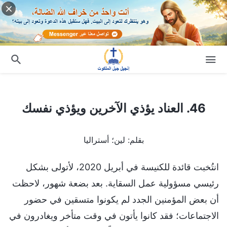
46. العناد يؤذي الآخرين ويؤذي نفسك
46. العناد يؤذي الآخرين ويؤذي نفسك
بقلم: لين؛ أستراليا
انتُخبت قائدة للكنيسة في أبريل 2020، لأتولى بشكل
رئيسي مسؤولية عمل السقاية. بعد بضعة شهور، لاحظت
أن بعض المؤمنين الجدد لم يكونوا متسقين في حضور
الاجتماعات؛ فقد كانوا يأتون في وقت متأخر ويغادرون في