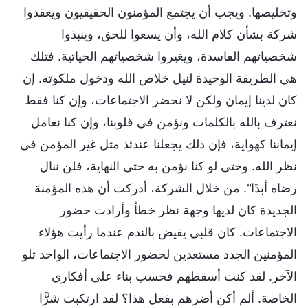
وتخليصها. ويجب أن يجتمع المؤمنون الحقيقيون ويعقدوا
شركة بشأن كلام الله، وأن يسعوا للحق، وينبذوا
شخصياتهم الفاسدة، ويغيروا شخصياتهم الحياتية. فتلك
هي الطريقة الوحيدة لنيل خلاص الله ودخول ملكوته. إن
كان لدينا إيمان ولكن لا نحضر الاجتماعات، وإن كنا فقط
نعترف بالله بالكلمات ونؤمن في قلوبنا، وإن كنا نعامل
إيماننا كهواية، فإن ذلك يجعلنا عندئذ مثل غير المؤمن في
نظر الله. وحتى لو كنا نؤمن به حتى النهاية، فلن ننال
رضاه أبدًا". من خلال الشركة، أدركت أن هذه المؤمنة
الجديدة كان لديها وجهة نظر خطأ وأرادت حضور
الاجتماعات. كان قلبي يفيض بالندم عندما رأيت هؤلاء
المؤمنين الجدد مستعدين لحضور الاجتماعات، الواحد تلو
الآخر. لقد كنت أسقطهم فحسب بناء على أفكاري
الخاصة. ألم أكن أضرهم بفعل هذا؟ لقد ارتكبت شرًّا