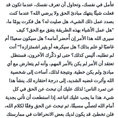
تتأمل في نفسك، وتحاول أن تعرف نفسك، عندما تكون قد
فعلت شيئًا ينتهك مبادئ الحق ولا يرضي الله؟ عندما كنت
بصدد عمل ذلك الشيء، هل صليت له؟ هل فكرت يومًا ما،
"هل عمل الأشياء بهذه الطريقة يتفق مع الحق؟ كيف
سيرى الله هذا الأمر إن أُحضر أمامه؟ هل سيكون سعيدًا أم
غاضبًا لو علم بذلك؟ هل سيكرهه أو يثير اشمئزازه؟" أنت
لم تطلبه، أليس كذلك؟ حتى لو ذكّرك الآخرون، فستظل
تعتقد أن الأمر لم يكن بالأمر المهم، وأنه لم يتعارض مع أي
مبادئ ولم يكن خطية. ونتيجة لذلك، أساءت إلى شخصية
الله وأثرت غضبه الشديد، إلى درجة احتقاره لك. ينشأ هذا
عن تمرد الناس؛ لذلك عليك أن تبحث عن الحق في كل
شيء. هذا ما يجب عليك اتباعه. إذا استطعت أن تأتي بجدية
أمام الله لتصلّي مسبقًا، ثم تبحث عن الحق وفقًا لكلام الله،
فلن تخطئ. قد يكون لديك بعض الانحرافات في ممارستك