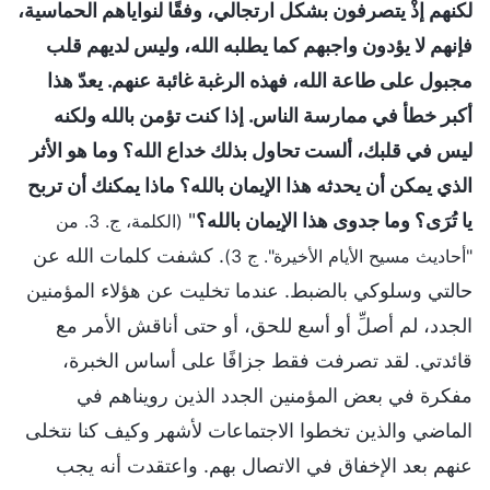
لكنهم إذْ يتصرفون بشكل ارتجالي، وفقًا لنواياهم الحماسية،
فإنهم لا يؤدون واجبهم كما يطلبه الله، وليس لديهم قلب
مجبول على طاعة الله، فهذه الرغبة غائبة عنهم. يعدّ هذا
أكبر خطأ في ممارسة الناس. إذا كنت تؤمن بالله ولكنه
ليس في قلبك، ألست تحاول بذلك خداع الله؟ وما هو الأثر
الذي يمكن أن يحدثه هذا الإيمان بالله؟ ماذا يمكنك أن تربح
يا تُرَى؟ وما جدوى هذا الإيمان بالله؟
"
(الكلمة، ج. 3. من
. كشفت كلمات الله عن
"أحاديث مسيح الأيام الأخيرة". ج 3)
حالتي وسلوكي بالضبط. عندما تخليت عن هؤلاء المؤمنين
الجدد، لم أصلِّ أو أسع للحق، أو حتى أناقش الأمر مع
قائدتي. لقد تصرفت فقط جزافًا على أساس الخبرة،
مفكرة في بعض المؤمنين الجدد الذين رويناهم في
الماضي والذين تخطوا الاجتماعات لأشهر وكيف كنا نتخلى
عنهم بعد الإخفاق في الاتصال بهم. واعتقدت أنه يجب