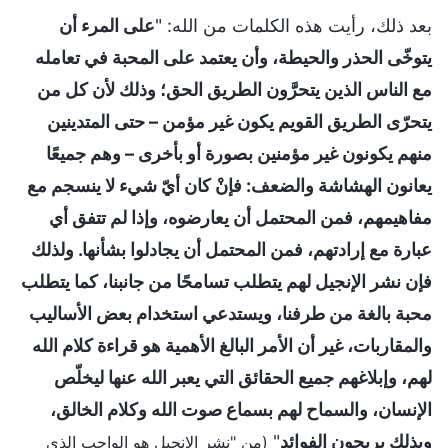
بعد ذلك، رأيت هذه الكلمات من الله: "
على المرء أن
يتوخّى الحذر والحيطة، وأن يعتمد على المحبة في تعامله
مع الناس الذين يتحرَّون الطريق الحق؛ وذلك لأن كل من
يتحرّى الطريق القويم يكون غير مؤمن – حتى المتدينين
منهم يكونون غير مؤمنين بصورة أو بأخرى – وهم جميعًا
يعانون الهشاشة والضعف: فإنْ كان أيّ شيء لا ينسجم مع
مفاهيمهم، فمن المحتمل أن يعارضوه، وإذا لم تتفق أي
عبارة مع إرادتهم، فمن المحتمل أن يجادلوا بشأنها. ولذلك
فإن نشر الإنجيل لهم يتطلب تسامحًا من جانبنا، كما يتطلب
محبة بالغة من طرفنا، ويستدعي استخدام بعض الأساليب
والمقاربات، غير أن الأمر البالغ الأهمية هو قراءة كلام الله
لهم، وإبلاغهم جميع الحقائق التي يعبر الله عنها ليخلّص
الإنسان، والسماح لهم بسماع صوت الله وكلام الخالق،
وبذلك يربحون الفوائد
"
(من "نشر الإنجيل هو الواجب الذي