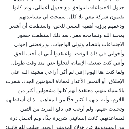
جدول الاجتماعات لتتوافق مع جدول أعمالي، وقد كانوا
يقيمون شركة معي بلا كلل. سمحت لي مساعدتهم
ودعمهم برؤية أهمية السعي للحق، واستطعت أن أشعر
بمحبة الله وتسامحه معي. بعد ذلك استطعت حضور
الاجتماعات بانتظام وتولي الواجبات. لو رفضني إخوتي
وأخواتي في ذلك الوقت، واعتقدوا أنني لم أحب الحق
وأنني كنت ضعيفة الإيمان، لتخلوا عني منذ وقت طويل،
ولما كنت هنا اليوم! إنني لم أكن أراعي مشيئة الله على
الإطلاق، أو ألتمس الأعذار لمعاناة المؤمنين الجدد. شعرت
بالاستياء منهم، معتقدة أنهم كانوا مشغولين أكثر من
اللازم، وأنه لديهم الكثير جدًّا من المفاهيم. لذلك أسقطتهم
وتخليت عنهم، ولم أرغب في دفع المزيد من الثمن
لمساعدتهم. كانت إنسانيتي شريرة جدًّا، ولم أتحمل ذرة
من المسؤولية عن هؤلاء المؤمنين الجدد. صليت لله قائلة: