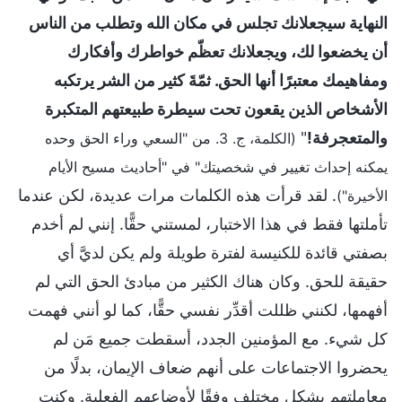
النهاية سيجعلانك تجلس في مكان الله وتطلب من الناس
أن يخضعوا لك، ويجعلانك تعظّم خواطرك وأفكارك
ومفاهيمك معتبرًا أنها الحق. ثمّةَ كثير من الشر يرتكبه
الأشخاص الذين يقعون تحت سيطرة طبيعتهم المتكبرة
والمتعجرفة!
"
(الكلمة، ج. 3. من "السعي وراء الحق وحده
يمكنه إحداث تغيير في شخصيتك" في "أحاديث مسيح الأيام
. لقد قرأت هذه الكلمات مرات عديدة، لكن عندما
الأخيرة")
تأملتها فقط في هذا الاختبار، لمستني حقًّا. إنني لم أخدم
بصفتي قائدة للكنيسة لفترة طويلة ولم يكن لديَّ أي
حقيقة للحق. وكان هناك الكثير من مبادئ الحق التي لم
أفهمها، لكنني ظللت أقدِّر نفسي حقًّا، كما لو أنني فهمت
كل شيء. مع المؤمنين الجدد، أسقطت جميع مَن لم
يحضروا الاجتماعات على أنهم ضعاف الإيمان، بدلًا من
معاملتهم بشكل مختلف وفقًا لأوضاعهم الفعلية. وكنت