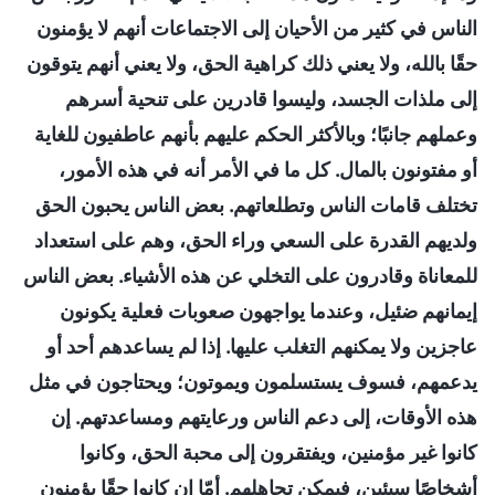
الناس في كثير من الأحيان إلى الاجتماعات أنهم لا يؤمنون
حقًا بالله، ولا يعني ذلك كراهية الحق، ولا يعني أنهم يتوقون
إلى ملذات الجسد، وليسوا قادرين على تنحية أسرهم
وعملهم جانبًا؛ وبالأكثر الحكم عليهم بأنهم عاطفيون للغاية
أو مفتونون بالمال. كل ما في الأمر أنه في هذه الأمور،
تختلف قامات الناس وتطلعاتهم. بعض الناس يحبون الحق
ولديهم القدرة على السعي وراء الحق، وهم على استعداد
للمعاناة وقادرون على التخلي عن هذه الأشياء. بعض الناس
إيمانهم ضئيل، وعندما يواجهون صعوبات فعلية يكونون
عاجزين ولا يمكنهم التغلب عليها. إذا لم يساعدهم أحد أو
يدعمهم، فسوف يستسلمون ويموتون؛ ويحتاجون في مثل
هذه الأوقات، إلى دعم الناس ورعايتهم ومساعدتهم. إن
كانوا غير مؤمنين، ويفتقرون إلى محبة الحق، وكانوا
أشخاصًا سيئين، فيمكن تجاهلهم. أمّا إن كانوا حقًا يؤمنون