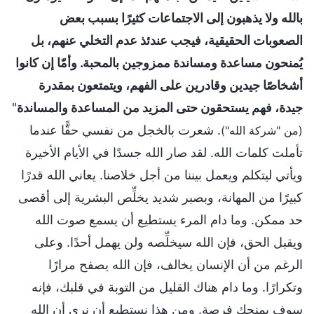
بالله ولا يذهبون إلى الاجتماعات كثيرًا بسبب بعض
الصعوبات الحقيقية، فيجب عندئذ عدم التخلي عنهم، بل
يُمنحون مساعدة ومساندة ممزوجين بالمحبة. وأمّا إن كانوا
أشخاصًا جيدين وقادرين على الفهم، ويتمتعون بمقدرة
جيدة، فهم يستحقون حتى المزيد من المساعدة والمساندة
"
. شعرت بالخجل من نفسي حقًّا عندما
(من "شركة الله"‎)
تأملت كلمات الله. لقد صار الله جسدًا في الأيام الأخيرة
ويأتي ليتكلم ويعمل بيننا من أجل خلاصنا. يعاني الله قدرًا
كبيرًا من المهانة، وبصبر شديد يخلِّص البشرية إلى أقصى
حد ممكن. وما دام المرء يستطيع أن يسمع صوت الله
ويقبل الحق، فإن الله سيخلِّصه ولن يهمل أحدًا. وعلى
الرغم من أن الإنسان يخالف، فإن الله يصفح مرارًا
وتكرارًا. وما دام هناك القليل من التوبة في قلبك، فإنه
سوف يمنحك فرصة. ومن هذا نستطيع أن نرى أن الله