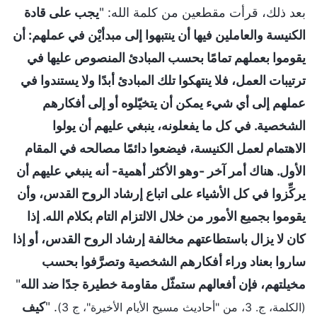
بعد ذلك، قرأت مقطعين من كلمة الله: "
يجب على قادة
الكنيسة والعاملين فيها أن ينتبهوا إلى مبدأيْن في عملهم: أن
يقوموا بعملهم تمامًا بحسب المبادئ المنصوص عليها في
ترتيبات العمل، فلا ينتهكوا تلك المبادئ أبدًا ولا يستندوا في
عملهم إلى أي شيء يمكن أن يتخيّلوه أو إلى أفكارهم
الشخصية. في كل ما يفعلونه، ينبغي عليهم أن يولوا
الاهتمام لعمل الكنيسة، فيضعوا دائمًا مصالحه في المقام
الأول. هناك أمر آخر -وهو الأكثر أهمية- أنه ينبغي عليهم أن
يركِّزوا في كل الأشياء على اتباع إرشاد الروح القدس، وأن
يقوموا بجميع الأمور من خلال الالتزام التام بكلام الله. إذا
كان لا يزال باستطاعتهم مخالفة إرشاد الروح القدس، أو إذا
ساروا بعناد وراء أفكارهم الشخصية وتصرَّفوا بحسب
مخيلتهم، فإن أفعالهم ستمثّل مقاومة خطيرة جدًا ضد الله
"
. "
كيف
(الكلمة، ج. 3، من "أحاديث مسيح الأيام الأخيرة"، ج 3)