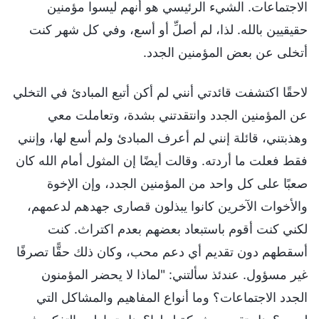
الاجتماعات. الشيء الرئيسي هو أنهم ليسوا مؤمنين
حقيقيين بالله. لذا، لم أصلِّ أو أسع، وفي كل شهر كنت
أتخلى عن بعض المؤمنين الجدد.
لاحقًا اكتشفت قائدتي أنني لم أكن أتبع المبادئ في التخلي
عن المؤمنين الجدد وانتقدتني بشدة، وتعاملت معي
وهذبتني، قائلة إنني لم أعرف المبادئ ولم أسع لها، وإنني
فقط فعلت ما أردته. وقالت أيضًا إن المثول أمام الله كان
صعبًا على كل واحد من المؤمنين الجدد، وإن الإخوة
والأخوات الآخرين كانوا يبذلون قصارى جهدهم لدعمهم،
لكني كنت أقوم باستبعاد بعضهم بعدم اكتراث. كنت
أسقطهم دون تقديم أي دعم محب، وكان ذلك حقًّا تصرفًا
غير مسؤول. عندئذ سألتني: "لماذا لا يحضر المؤمنون
الجدد الاجتماعات؟ وما أنواع المفاهيم والمشاكل التي