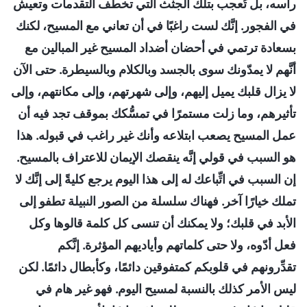
رأسه، بل تُعجب بتلك الجثث التي تخطف التقدمات وتعيش
في الفجور. إنَّك لست راغبًا في أن تعاني مع المسيح، لكنك
بسعادة ترتمي في أحضان أضداد المسيح غير المبالين مع
أنَّهم لا يمدّونك سوى بالجسد وبالكلام وبالسيطرة. حتى الآن
لا يزال قلبك يميل إليهم، وإلى شهرتهم، وإلى مكانتهم، وإلى
تأثيرهم، وما زلت مستمرًا في تمسُّكك بموقف تجد فيه أن
عمل المسيح يصعب ابتلاعه وأنك غير راغب في قبوله. هذا
هو السبب في قولي إنَّه ينقصك الإيمان للاعتراف بالمسيح.
إن السبب في اتِّباعك له إلى هذا اليوم يرجع كليةً إلى إنَّك لا
تملك خيارًا آخر. فهناك سلسلة من الصور النبيلة تطفو إلى
الأبد في قلبك؛ ولا يمكنك أن تنسى كل كلمة قالوها وكل
فعل أدّوه، ولا حتى كلماتهم وأياديهم المؤثرة. إنَّكم
تقدِّرونهم في قلوبكم كمتفوقين دائمًا، وكأبطال دائمًا. لكن
ليس الأمر كذلك بالنسبة لمسيح اليوم. فهو غير هام في