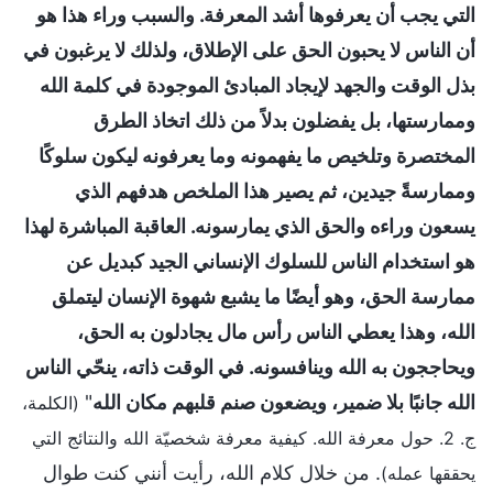
التي يجب أن يعرفوها أشد المعرفة. والسبب وراء هذا هو
أن الناس لا يحبون الحق على الإطلاق، ولذلك لا يرغبون في
بذل الوقت والجهد لإيجاد المبادئ الموجودة في كلمة الله
وممارستها، بل يفضلون بدلاً من ذلك اتخاذ الطرق
المختصرة وتلخيص ما يفهمونه وما يعرفونه ليكون سلوكًا
وممارسةً جيدين، ثم يصير هذا الملخص هدفهم الذي
يسعون وراءه والحق الذي يمارسونه. العاقبة المباشرة لهذا
هو استخدام الناس للسلوك الإنساني الجيد كبديل عن
ممارسة الحق، وهو أيضًا ما يشبع شهوة الإنسان ليتملق
الله، وهذا يعطي الناس رأس مال يجادلون به الحق،
ويحاججون به الله وينافسونه. في الوقت ذاته، ينحّي الناس
الله جانبًا بلا ضمير، ويضعون صنم قلبهم مكان الله
"
(الكلمة،
ج. 2. حول معرفة الله. كيفية معرفة شخصيّة الله والنتائج التي
. من خلال كلام الله، رأيت أنني كنت طوال
يحققها عمله)