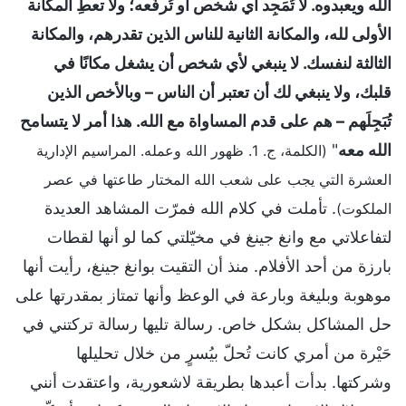
الله ويعبدوه. لا تُمَجِد أي شخص أو تُرفِّعه؛ ولا تعطِ المكانة
الأولى لله، والمكانة الثانية للناس الذين تقدرهم، والمكانة
الثالثة لنفسك. لا ينبغي لأي شخص أن يشغل مكانًا في
قلبك، ولا ينبغي لك أن تعتبر أن الناس – وبالأخص الذين
تُبَجِلَهم – هم على قدم المساواة مع الله. هذا أمر لا يتسامح
الله معه
"
(الكلمة، ج. 1. ظهور الله وعمله. المراسيم الإدارية
العشرة التي يجب على شعب الله المختار طاعتها في عصر
. تأملت في كلام الله فمرّت المشاهد العديدة
الملكوت)
لتفاعلاتي مع وانغ جينغ في مخيّلتي كما لو أنها لقطات
بارزة من أحد الأفلام. منذ أن التقيت بوانغ جينغ، رأيت أنها
موهوبة وبليغة وبارعة في الوعظ وأنها تمتاز بمقدرتها على
حل المشاكل بشكل خاص. رسالة تليها رسالة تركتني في
حَيْرة من أمري كانت تُحلّ بيُسرٍ من خلال تحليلها
وشركتها. بدأت أعبدها بطريقة لاشعورية، واعتقدت أنني