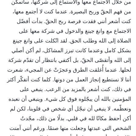
من خلال الاجتماع معها والاستماع إلى شركتها، سأتمكّن
من فهم الحقّ وربح البصيرة. عندما كنت لا أجتمع معها،
كنت أشعر أنني فقدت فرصة ربح الحقّ. بدأت أفضّل
الاجتماع مع وانغ جينغ والدخول في شركة معها على
الصلاة إلى الله وطلب الحق. لقد اتّكلت على وانغ جينغ
بشكل كامل وعندما كانت تبرز المشاكل، لم أكن أصلي
إلى الله وأتقصّى الحقّ، بل أكتفي بانتظار أن تقدّم شركة
لحلها. عندما أُغلقت الطرق وعجزَتْ عن المجيء، شعرت
أننا لا نستطيع إنجاز العمل من دونها. كلما كنت أتفكّر أكثر
في ذلك، كنت أشعر بالمزيد من الرعب. ينبغي على
المؤمنين بالله أن يبجّلوه فوق كل شيء. وينبغي أن نعبده
ونعظّمه. لا ينبغي أن نبجّل أي شخص في قلوبنا، لكن لم
أكن أحفظ مكانًا لله في قلبي. بدلًا من ذلك، مجّدتُ
الشخص التي عبدتها وجعلت منها صنمًا. ورغم أنني آمنت