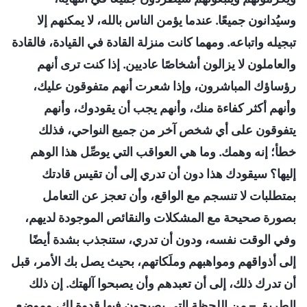
وسيُدانون جميعًا. عندما يؤمن الناس بالله، لا يمكنهم إلا
تبجيله واتباعه. ومهما كانت منزلة القادة في القيادة، فالقادة
والعاملون لا يزالون أشخاصًا عاديين. إذا كنت ترى أنهم
رؤساؤك المباشرون، وإذا شعرت أنهم متفوقون عليك،
وأنهم أكثر كفاءة منك، وأنهم يجب أن يقودوك، وأنهم
يتفوقون على أي شخص آخر من جميع النواحي، فذلك
خطأ؛ إنه وهمك. وما هي العواقب التي يوصِّل هذا الوهم
إليها؟ سيقودك هذا دون أن تدري إلى أن تقيس قادتك
بمتطلبات لا تنسجم مع الواقع، وأن تعجز عن التعامل
بصورة صحيحة مع المشكلات والنقائص الموجودة لديهم،
وفي الوقت نفسه، ودون أن تدري، ستنجذب بشدة أيضًا
إلى أذواقهم ومواهبهم وملَكاتهم، بحيث يصل بك الأمر، قبل
أن تدرك ذلك، إلى أن تعبدهم وأن يصبحوا آلهتك. إن ذلك
الطريق – من اللحظة التي يصبحون فيها قدوة لك، وموضع