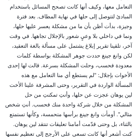
التعامل معها، وكيف أنها كانت تصحح المسائل باستخدام
المبادئ لتتوصل إلى حلها في نهاية المطاف. بعد فترة
وجيزة، بدأت أظن بأن ما من مشكلة يعسر عليها حلها،
ونما في داخلي بلا وعيٍ شعور بالإجلال تجاهها. في وقت
آخر، تلقينا تقرير إبلاغ يشتمل على مسألة بالغة التعقيد،
لكن وانغ جينغ حددت جوهر المشكلة بواسطة كلمات
معدودة فحسب، وحلت المشكلة بسرعة. قالت لها إحدى
الأخوات بإجلال: "لم يستطع أي منا التعامل مع هذه
المسألة الواردة في التقرير، وحتى المشرفة علينا الأخت
لين يوهان عجزت عن حلها، وأنتِ تمكنتِ من حل
المشكلة من خلال شركة واحدة منك فحسب. أنتِ شخص
مثالي". أومأت وانغ جينغ برأسها متحمسة، وكأنها تستمتع
بالثناء، بل وحتى قدّمت أمامنا تعليقات تنتقد لين يوهان.
كنت أشعر أنها كانت تسعى على الأرجح إلى تعظيم نفسها