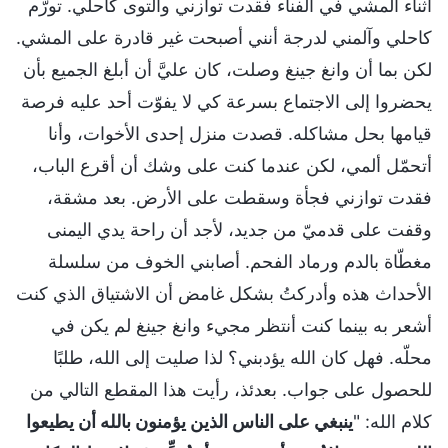
أثناء المشي في الفناء فقدت توازني والتوى كاحلي. تورّم
كاحلي وآلمني لدرجة أنني أصبحت غير قادرة على المشي.
لكن بما أن وانغ جينغ وصلت، كان عليَّ أن أبلغ الجميع بأن
يحضروا إلى الاجتماع بسرعة كي لا يفوّت أحد عليه فرصة
قيامها بحل مشاكله. قصدت منزل إحدى الأخوات، وأنا
أتحمّل ألمي، لكن عندما كنت على وشك أن أقرع الباب،
فقدت توازني فجأة وسقطت على الأرض. بعد مشقة،
وقفت على قدميّ من جديد، لأجد أن راحة يدي اليمنى
مغطّاة بالدم ورماد الفحم. أصابني الخوف من سلسلة
الأحداث هذه وأدركتُ بشكل غامض أن الاشتياق الذي كنت
أشعر به بينما كنت أنتظر مجيء وانغ جينغ لم يكن في
محلّه. فهل كان الله يؤدبني؟ لذا صليت إلى الله، طلبًا
للحصول على جواب. بعدئذ، رأيت هذا المقطع التالي من
كلام الله: "
ينبغي على الناس الذين يؤمنون بالله أن يطيعوا