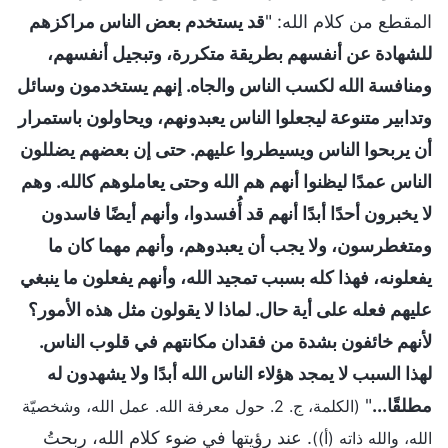
المقطع من كلام الله: "
قد يستخدم بعض الناس مراكزهم
للشهادة عن أنفسهم بطريقة متكررة، وتبجيل أنفسهم،
ومنافسة الله لكسب الناس والجاه. إنهم يستخدمون وسائل
وتدابير متنوعة ليجعلوا الناس يعبدونهم، ويحاولون باستمرار
أن يربحوا الناس ويسيطروا عليهم. حتى إن بعضهم يضللون
الناس عمدًا ليظنوا أنهم هم الله وحتى يعاملوهم كالله. وهم
لا يخبرون أحدًا أبدًا أنهم قد أُفسدوا، وأنهم أيضًا فاسدون
ومتغطرسون، ولا يجب أن يعبدوهم، وأنهم مهما كان ما
يفعلونه، فهذا كله بسبب تمجيد الله، وأنهم يفعلون ما ينبغي
عليهم فعله على أية حال. لماذا لا يقولون مثل هذه الأمور؟
لأنهم خائفون بشدة من فقدان مكانتهم في قلوب الناس.
لهذا السبب لا يمجد هؤلاء الناس الله أبدًا ولا يشهدون له
مطلقًا...
"
(الكلمة، ج. 2. حول معرفة الله. عمل الله، وشخصيّة
. عند رؤيتها في ضوء كلام الله، ربحتُ
الله، والله ذاته (أ))