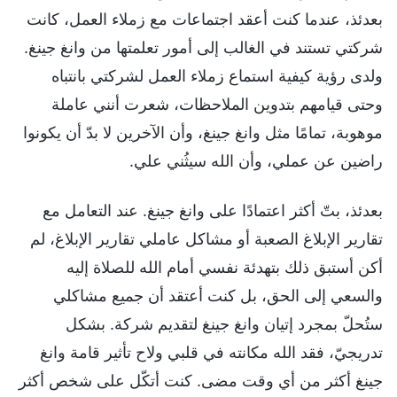
بعدئذ، عندما كنت أعقد اجتماعات مع زملاء العمل، كانت
شركتي تستند في الغالب إلى أمور تعلمتها من وانغ جينغ.
ولدى رؤية كيفية استماع زملاء العمل لشركتي بانتباه
وحتى قيامهم بتدوين الملاحظات، شعرت أنني عاملة
موهوبة، تمامًا مثل وانغ جينغ، وأن الآخرين لا بدّ أن يكونوا
راضين عن عملي، وأن الله سيثُني علي.
بعدئذ، بتّ أكثر اعتمادًا على وانغ جينغ. عند التعامل مع
تقارير الإبلاغ الصعبة أو مشاكل عاملي تقارير الإبلاغ، لم
أكن أستبق ذلك بتهدئة نفسي أمام الله للصلاة إليه
والسعي إلى الحق، بل كنت أعتقد أن جميع مشاكلي
ستُحلّ بمجرد إتيان وانغ جينغ لتقديم شركة. بشكل
تدريجيّ، فقد الله مكانته في قلبي ولاح تأثير قامة وانغ
جينغ أكثر من أي وقت مضى. كنت أتكّل على شخص أكثر