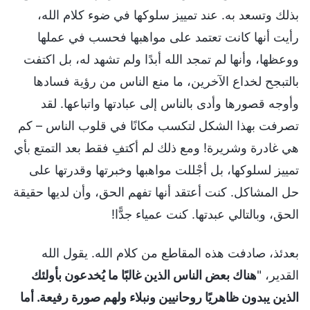
بذلك وتسعد به. عند تمييز سلوكها في ضوء كلام الله،
رأيت أنها كانت تعتمد على مواهبها فحسب في عملها
ووعظها، وأنها لم تمجد الله أبدًا ولم تشهد له، بل اكتفت
بالتبجح لخداع الآخرين، ما منع الناس من رؤية فسادها
وأوجه قصورها وأدى بالناس إلى عبادتها واتباعها. لقد
تصرفت بهذا الشكل لتكسب مكانًا في قلوب الناس – كم
هي غادرة وشريرة! ومع ذلك لم أكتفِ فقط بعد التمتع بأي
تمييز لسلوكها، بل أجْللت مواهبها وخبرتها وقدرتها على
حل المشاكل. كنت أعتقد أنها تفهم الحق، وأن لديها حقيقة
الحق، وبالتالي عبدتها. كنت عمياء جدًّا!
بعدئذ، صادفت هذه المقاطع من كلام الله. يقول الله
القدير، "
هناك بعض الناس الذين غالبًا ما يُخدعون بأولئك
الذين يبدون ظاهريًا روحانيين ونبلاء ولهم صورة رفيعة. أما