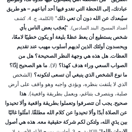
عبادتك، إلى اللحظة التي تغدو فيها أحد أتباعهم – هو طريق
سيُبعدك عن الله دون أن تعي ذلك
"
(الكلمة، ج. 4. كشف
. "
يُعجَب بعض الناس بأي
أضداد المسيح. البند السادس)
شخص يستطيع أن يعظ عظةً بليغة أو يكون خطيبًا لامعًا،
ويحسدون أولئك الذين لديهم أسلوب مهيب عند تقديم
العظات. هل هذه هي وجهة النظر الصحيحة؟ هل من
الصواب السعي وراء هدف كهذا؟
(لا).
ما هو الصحيح إذًا؟
ما نوع الشخص الذي ينبغي أن تسعى لتكونه؟
(الشخص
الذي لا يلتفت بنظره، ويؤدي واجبه وهو واقف على أرض
صلبة، ويتصرف بتناغم، ويعمل بطريقة واقعية).
هذا
صحيح. يجب أن تتصرفوا وتعملوا بطريقة واقعية وألا تحيدوا
عن الصلاة أبدًا وألا تحيدوا عن كلام الله مطلقًا. امثُلوا غالبًا
بين يدَيِ الله، ولتكن لكم شركة حقيقية معه. هذه هي أصول
الإيمان بالله!
"
(الكلمة، ج. 3. أحاديث مسيح الأيام الأخيرة. لا