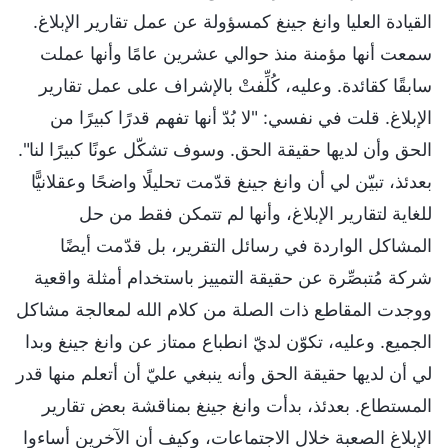
القيادة العليا وانغ جينغ كمسؤولة عن عمل تقارير الإبلاغ.
سمعت أنها مؤمنة منذ حوالي عشرين عامًا وأنها عملت
سابقًا كقائدة. وعليه، كُلِّفتْ بالإشراف على عمل تقارير
الإبلاغ. قلت في نفسي: "لا بُدّ أنها تفهم قدرًا كبيرًا من
الحق وأن لديها حقيقة الحق. وسوف تشكّل عونًا كبيرًا لنا".
بعدئذ، تبيّن لي أن وانغ جينغ قدّمت تحليلًا واضحًا وعقلانيًّا
للغاية لتقارير الإبلاغ، وأنها لم تتمكن فقط من حل
المشاكل الواردة في رسائل التقرير، بل قدّمت أيضًا
شركة مُتبصِّرة عن حقيقة التمييز باستخدام أمثلة واقعية
ووجدت المقاطع ذات الصلة من كلام الله لمعالجة مشاكل
الجميع. وعليه، تكوّن لديّ انطباع ممتاز عن وانغ جينغ وبدا
لي أن لديها حقيقة الحق وأنه ينبغي عليّ أن أتعلم منها قدر
المستطاع. بعدئذ، بدأت وانغ جينغ بمناقشة بعض تقارير
الإبلاغ الصعبة خلال الاجتماعات، وكيف أن الآخرين أساءوا