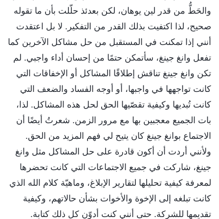
والحَطُّ من قدر لين يوهان، لكن بعدئذ حلّلت بأن ما تقوله
صحيح، لذا اكتفيت بذلك القدر من التفكير. لا بل اعتقدت
أنني إذا تمكنت في المستقبل من حل مشاكل الآخرين كما
تفعل وانغ جينغ، سأتمكن حتمًا من إحسان أداء واجبي. لم
تكن وانغ جينغ تناقش إطلاقًا المشاكل أو الإخفاقات التي
كانت تواجهها في واجبها، أو أوجه الفساد والضعف التي
كانت تُبديها وكيفية تقصّيها الحق لحل هذه المشاكل. لذا،
بات الجميع معجبين بها مع مرور الزمن. شعرتُ أيضًا أن
الاجتماع بوانغ جينغ كان يتيح لي فهم المزيد من الحق.
ولأنني أردت أن أكون قادرة على حل المشاكل مثل وانغ
جينغ، شاركت في جميع الاجتماعات التي كانت تحضرها
لمعرفة كيفية تحليلها لتقارير الإبلاغ، وماهيّة كلام الله الذي
كانت تبلغه إلى الإخوة والأخوات بشأن حالاتهم، وكيفية
تقديمها للشركة. حتى أنني كنت أدوّن كل ذلك كتابة.