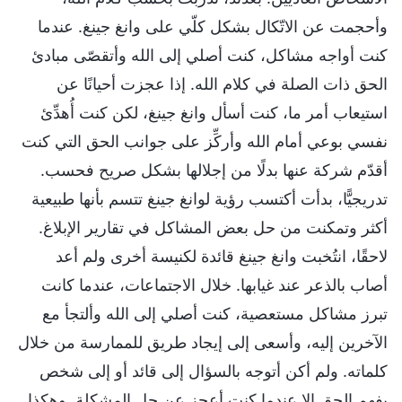
وأحجمت عن الاتّكال بشكل كلّي على وانغ جينغ. عندما
كنت أواجه مشاكل، كنت أصلي إلى الله وأتقصّى مبادئ
الحق ذات الصلة في كلام الله. إذا عجزت أحيانًا عن
استيعاب أمر ما، كنت أسأل وانغ جينغ، لكن كنت أُهدِّئ
نفسي بوعي أمام الله وأركِّز على جوانب الحق التي كنت
أقدّم شركة عنها بدلًا من إجلالها بشكل صريح فحسب.
تدريجيًّا، بدأت أكتسب رؤية لوانغ جينغ تتسم بأنها طبيعية
أكثر وتمكنت من حل بعض المشاكل في تقارير الإبلاغ.
لاحقًا، انتُخبت وانغ جينغ قائدة لكنيسة أخرى ولم أعد
أصاب بالذعر عند غيابها. خلال الاجتماعات، عندما كانت
تبرز مشاكل مستعصية، كنت أصلي إلى الله وألتجأ مع
الآخرين إليه، وأسعى إلى إيجاد طريق للممارسة من خلال
كلماته. ولم أكن أتوجه بالسؤال إلى قائد أو إلى شخص
يفهم الحق إلا عندما كنت أعجز عن حل المشكلة. وهكذا