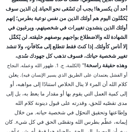
أحد أن يكسرها! يجب أن تَسْعَى نحو الحياة. إن الذين سوف
يُكمَّلون اليوم هم أولئك الذين من نفس نوعية بطرس؛ إنهم
أولئك الذين ينشدون تغييرات في شخصيتهم، ويرغبون في
الشهادة لله والاضطلاع بواجبهم بوصفهم خليقته. لن يُكمَّل
إلا أناس كأولئك. إذا كنتَ فقط تتطلع إلى مكافآتٍ، ولا تنشد
تغيير شخصية حياتك، فسوف تذهب كل جهودك سُدى،
وهذه حقيقة راسخة!
"
(الكلمة، ج. 1. ظهور الله وعمله. النجاح
. يعلن
أو الفشل يعتمدان على الطريق الذي يسير الإنسان فيه)
كلام الله أن المرء لا ينال الخلاص استنادًا إلى مواهبه، أو
إلى كمية العمل التي يقوم بها أو مقدار ما يعظ به، بل إلى
مدى تقصّيه للحق، وقدرته على قبول دينونة كلام الله
وإطاعتها وتحقيق التحوّل في شخصية حياته. من خلال
إيمانه، عظّم بطرس الله وتقصّى الحق في كل شيء. كان
يرى أن الوصول إلى الحق والحياة هما فوق أي شيء آخر،