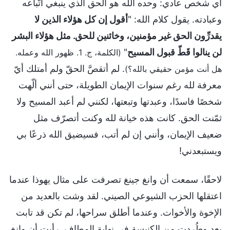
أي شخص عادي: وحده الله هو الحق الذي ينبغي اتّباعه
وعبادته. يقول كلام الله: "
أقول إن كل هؤلاء الذين لا
يقدرِّون الحق غير مؤمنين، وخائنين للحق. مثل هؤلاء البشر
لن ينالوا قَطّ قبول المسيح
"
(الكلمة، ج. 1. ظهور الله وعمله.
. لم أتقصَّ الحقّ ولم أمتلك أيّ
هل أنت مؤمن حقيقي بالله؟)
معرفة لله رغم سنوات الإيمان الطويلة، حتى أنني ألّهت
شخصًا فاسدًا، وعبدتها وتبعتها، لكنني لم أعبد المسيح ولا
ثمّنت الحق. كانت هذه خيانة لله وكنت أتصرّف مثل
ضعيف الإيمان، وأنني إن لم أتب، فسيضيق الله ذرعًا بي
ويستبعدني!
لاحقًا، سمعت أن وانغ جينغ تصرفت على مثال يهوذا عندما
اعتقلها الحزب الشيوعي الصيني. لقد وشت بالعديد من
الإخوة والأخوات. وعندما أطلق سراحها، لم تكن قد تابت
بعد وطُردت من الكنيسة في نهاية المطاف. رأيت أن وانغ