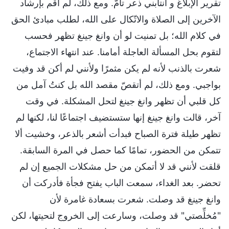
تقرير الإبلاغ و انتابني ذعر تامّ. ومع ذلك، لم أقم بإرشاد
الآخرين إلى الصلاة والاتّكال على الله، لطلب مبادئ الحق
في كلام الله؛ بل تمنيت لو أن وانغ جينغ تظهر فحسب
لتقوم بحل المسألة العاجلة أمامنا. عند انتهاء الاجتماع،
شعرت بالذنب لأنه لم يكن مثمرًا ولأنني لم أكن قد وفيت
بواجبي. ومع ذلك، لم أتقصّ مقصد الله بل كنتُ آمل من
كل قلبي أن تظهر وانغ جينغ لتحل المشكلة. في وقت
آخر، قالت وانغ جينغ إنها ستستضيف اجتماعًا لنا، لكنها لم
تظهر طيلة فترة الصباح فبدأت أشعر بالذعر، وخشيت ألا
تتمكن من الحضور، تمامًا كما حصل في المرة السابقة.
قلقت لأنني قد لا أتمكن من حل مشكلات الجميع إن لم
تحضر. بعد الغداء، سمعت الباب يفتح فجأة فأدركت أن
وانغ جينغ قد وصلت. شعرت بسعادة غامرة لأن
"مُخلِّصتي" قد وصلت، وسارعت إلى الخروج لتحيتها، لكن