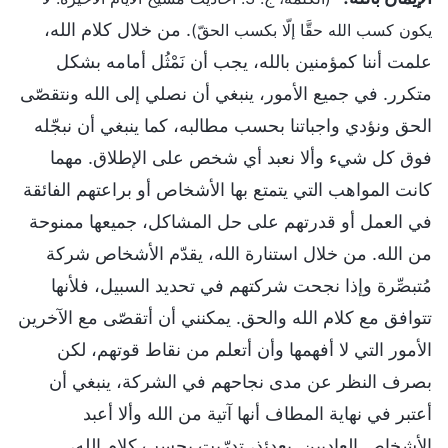
. من خلال كلام الله،
يكون كسب الله حقَّا إلّا بكسب الحقّ)
علمت أننا كمؤمنين بالله، يجب أن نَمْثُل أمامه بشكل
متكرر. في جميع الأمور، ينبغي أن نصلي إلى الله ونتقصّى
الحق ونؤدي واجباتنا بحسب مطالبه، كما ينبغي أن نبجّله
فوق كل شيء وألا نعبد أي شخص على الإطلاق. مهما
كانت المواهب التي يتمتع بها الأشخاص أو براعتهم الفائقة
في العمل أو قدرتهم على حل المشاكل، جميعها ممنوحة
من الله. من خلال استنارة الله، يقدّم الأشخاص شركة
مُتبصِّرة وإذا نجحت شركتهم في تحديد السبيل، فلأنها
تتوافق مع كلام الله والحق. يمكنني أن أتقصّى مع الآخرين
الأمور التي لا أفهمها وأن أتعلم من نقاط قوتهم، لكن
بصرف النظر عن مدى نجاحهم في الشركة، ينبغي أن
أعتبر في نهاية المطاف أنها آتية من الله وألا أعبد
الأشخاص العاديين. بعدئذ، تدرّبت بحسب كلام الله،