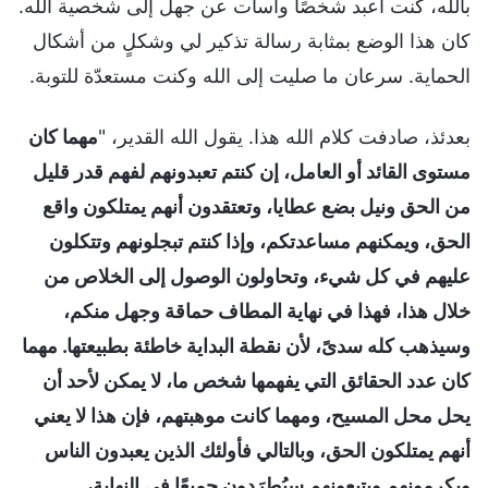
بالله، كنت أعبد شخصًا وأسأت عن جهل إلى شخصية الله.
كان هذا الوضع بمثابة رسالة تذكير لي وشكلٍ من أشكال
الحماية. سرعان ما صليت إلى الله وكنت مستعدّة للتوبة.
بعدئذ، صادفت كلام الله هذا. يقول الله القدير، "
مهما كان
مستوى القائد أو العامل، إن كنتم تعبدونهم لفهم قدر قليل
من الحق ونيل بضع عطايا، وتعتقدون أنهم يمتلكون واقع
الحق، ويمكنهم مساعدتكم، وإذا كنتم تبجلونهم وتتكلون
عليهم في كل شيء، وتحاولون الوصول إلى الخلاص من
خلال هذا، فهذا في نهاية المطاف حماقة وجهل منكم،
وسيذهب كله سدىً، لأن نقطة البداية خاطئة بطبيعتها. مهما
كان عدد الحقائق التي يفهمها شخص ما، لا يمكن لأحد أن
يحل محل المسيح، ومهما كانت موهبتهم، فإن هذا لا يعني
أنهم يمتلكون الحق، وبالتالي فأولئك الذين يعبدون الناس
ويكرمونهم ويتبعونهم سيُطرَدون جميعًا في النهاية،