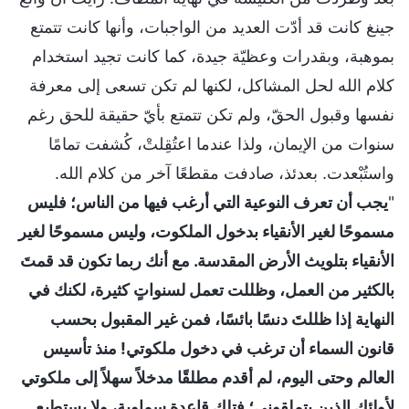
جينغ كانت قد أدّت العديد من الواجبات، وأنها كانت تتمتع
بموهبة، وبقدرات وعظيّة جيدة، كما كانت تجيد استخدام
كلام الله لحل المشاكل، لكنها لم تكن تسعى إلى معرفة
نفسها وقبول الحقّ، ولم تكن تتمتع بأيّ حقيقة للحق رغم
سنوات من الإيمان، ولذا عندما اعتُقِلتْ، كُشفت تمامًا
واستُبْعدت. بعدئذ، صادفت مقطعًا آخر من كلام الله.
"
يجب أن تعرف النوعية التي أرغب فيها من الناس؛ فليس
مسموحًا لغير الأنقياء بدخول الملكوت، وليس مسموحًا لغير
الأنقياء بتلويث الأرض المقدسة. مع أنك ربما تكون قد قمتَ
بالكثير من العمل، وظللت تعمل لسنواتٍ كثيرة، لكنك في
النهاية إذا ظللتَ دنسًا بائسًا، فمن غير المقبول بحسب
قانون السماء أن ترغب في دخول ملكوتي! منذ تأسيس
العالم وحتى اليوم، لم أقدم مطلقًا مدخلاً سهلاً إلى ملكوتي
لأولئك الذين يتملقوني؛ فتلك قاعدة سماوية، ولا يستطيع