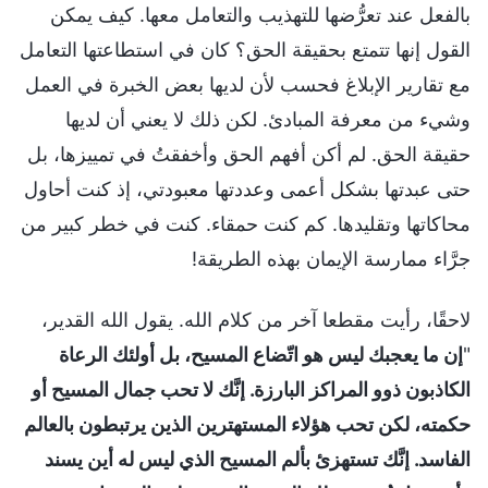
بالفعل عند تعرُّضها للتهذيب والتعامل معها. كيف يمكن
القول إنها تتمتع بحقيقة الحق؟ كان في استطاعتها التعامل
مع تقارير الإبلاغ فحسب لأن لديها بعض الخبرة في العمل
وشيء من معرفة المبادئ. لكن ذلك لا يعني أن لديها
حقيقة الحق. لم أكن أفهم الحق وأخفقتُ في تمييزها، بل
حتى عبدتها بشكل أعمى وعددتها معبودتي، إذ كنت أحاول
محاكاتها وتقليدها. كم كنت حمقاء. كنت في خطر كبير من
جرَّاء ممارسة الإيمان بهذه الطريقة!
لاحقًا، رأيت مقطعا آخر من كلام الله. يقول الله القدير،
"
إن ما يعجبك ليس هو اتّضاع المسيح، بل أولئك الرعاة
الكاذبون ذوو المراكز البارزة. إنَّك لا تحب جمال المسيح أو
حكمته، لكن تحب هؤلاء المستهترين الذين يرتبطون بالعالم
الفاسد. إنَّك تستهزئ بألم المسيح الذي ليس له أين يسند