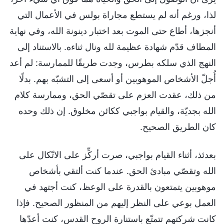
لذا، ورغم أنه لم يستطع مجاراة بولس في الأعمال التي
أنجزها، أطاع حتى الموت بعد اختبار دينونة الله، وفي نهاية
المطاف قدّم شهادة عظيمة لله ونال ثناءه. بالاستناد إلى
النهج الذي سلكه بطرس، وجدت طريقًا للممارسة: لم أعد
أُجلّ الأشخاص الموهوبين أو أسعى إلى التشبّه بهم. بدلًا
من ذلك، عقدت العزم على تقصّي الحق، وممارسة كلام
الله بجديّة، والقيام بواجبي ككائن مخلوق. إن ذلك وحده
كان الطريق الصحيح.
بعدئذ، أثناء القيام بواجبي، صرت أركِّز على الاتّكال على
الله وتقصّي مبادئ الحق. عندما كنت ألتقي بأشخاص
موهوبين يتمتعون بالقدرة على الوعظ، كنت أجتهد في
العمل بوعي على النظر إليهم من المنظور الصحيح. فإذا
كانت شركتهم تتمتّع باستنارة الروح القدس، كنت أعدّها