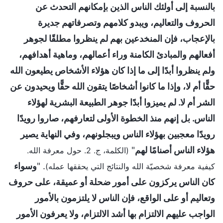
بالنسبة إلى أولئك الناس الذين بإمكانهم التحدث عن
الحروف والتعاليم، ويبدو كلامهم وتصرفاتهم جديرة
بالإعجاب، فإن المنخدعين بهم لم ينظروا مطلقًا لجوهر
أفعالهم والمبادئ الكامنة وراء أعمالهم، وماهية أهدافهم،
ولم ينظروا أبدًا إلى ما إذا كان هؤلاء الأشخاص يطيعون الله
حقًّا أم لا، وإذا ما كانوا أشخاصًا يتقون الله حقًّا ويحيدون عن
الشر أم لا. لم يميزوا أبدًا جوهر الطبيعة البشرية لهؤلاء
الناس. بل إنهم منذ الخطوة الأولى لتعارفهم، صاروا رويدًا
رويدًا معجبين بهؤلاء الناس ويبجلونهم، وفي النهاية يصير
هؤلاء الناس أصنامًا لهم
"
(الكلمة، ج. 2. حول معرفة الله.
. "
وسواء
كيفية معرفة شخصيّة الله والنتائج التي يحققها عمله)
كان الناس يركزون على أمور ضحلة أو عميقة، على حروف
وتعاليم أو على الواقع، فإن الناس لا يلتزمون بالأمور
الواجب عليهم الالتزام بها أشد الالتزام، ولا يعرفون الأمور