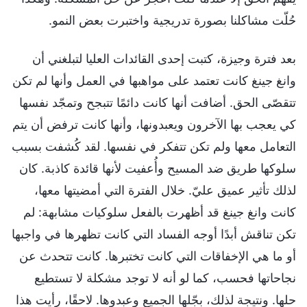
حُلّت مشاكلنا بصورة تدريجية واختبرت بعض النمو.
بعد فترة وجيزة، كتبت إحدى القائدات العليا لتبلغني أن
وانغ جينغ كانت تعتمد على مواهبها في العمل وأنها لم تكن
تتقصّى الحق. أضافت أنها كانت دائمًا تتبجح وتمجّد نفسها
كي يعجب بها الآخرون ويعبدونها، وأنها كانت ترفض أن يتم
التعامل معها ولم تكن تتفكر في نفسها. لقد كُشفت بسبب
سلوكها طريق ضد المسيح وأُعفيت لأنها قائدة كاذبة. كان
لذلك تأثير عميق عليّ. خلال الفترة التي أمضيتها معها،
كانت وانغ جينغ قد أظهرت بالفعل سلوكيات مشابهة: لم
تكن تناقش أبدًا أوجه الفساد التي كانت تظهرها في واجبها
أو ما هي الإخفاقات التي كانت تختبرها. كانت تتحدث عن
نجاحاتها فحسب، كما لو أنه لا توجد مشكلة لا تستطيع
حلها. ونتيجة لذلك، بجّلها الجميع وعبدوها. لاحقًا، رأيت هذا