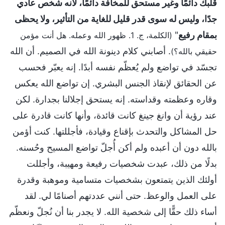
قلبك دائمًا وغير مستحق للمخافة دائمًا، لأنه شخص عادي
جدًا، وليس له سوى قدر قليل للغاية من التأثير، ولا يحظى
بمقام رفيع
"
(الكلمة، ج. 1. ظهور الله وعمله. هل أنت مؤمن
. أصابني كلام دينونة الله في الصميم. أن الله
حقيقي بالله؟)
تجسّد في تواضع ولم يُعظّم نفسه أبدًا. إنه يعبّر فحسب
عن الحقائق لإنقاذ الجنس البشري. إن تواضع الله يعكس
وقاره وعظمته وقداسته. إنه يستحق إجلالنا بجدارة. لكن
عند رؤية أن وانغ جينغ كانت قائدة، وأنها كانت قادرة على
حل المشاكل والتحدث بإقناع وقيادة، فأجللتها. كنت أؤمن
بالله دون أن أعبده ولم أكن أُجلّ تواضع المسيح وحُسنه.
بدلًا من ذلك، عبدت شخصيات رفيعة ومهيبة، وأجللت
أولئك الذين يتمتعون بشخصيات متسامية وموهبة وقدرة
على العمل والوعظ. حتى أنني عددتهم أصنامًا لي. لقد
أساء ذلك حقًّا إلى شخصية الله. لا يجدر بنا أن نُجلّ ونعظّم