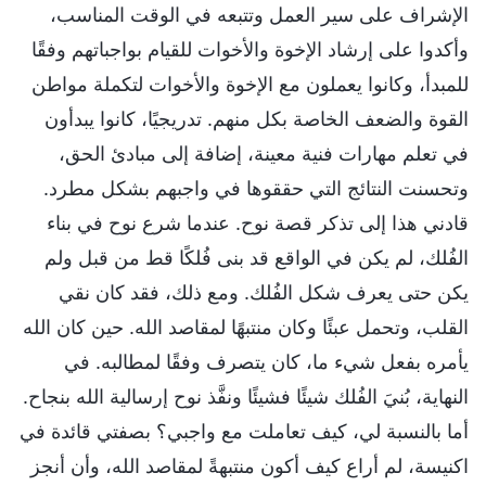
الإشراف على سير العمل وتتبعه في الوقت المناسب،
وأكدوا على إرشاد الإخوة والأخوات للقيام بواجباتهم وفقًا
للمبدأ، وكانوا يعملون مع الإخوة والأخوات لتكملة مواطن
القوة والضعف الخاصة بكل منهم. تدريجيًا، كانوا يبدأون
في تعلم مهارات فنية معينة، إضافة إلى مبادئ الحق،
وتحسنت النتائج التي حققوها في واجبهم بشكل مطرد.
قادني هذا إلى تذكر قصة نوح. عندما شرع نوح في بناء
الفُلك، لم يكن في الواقع قد بنى فُلكًا قط من قبل ولم
يكن حتى يعرف شكل الفُلك. ومع ذلك، فقد كان نقي
القلب، وتحمل عبئًا وكان منتبهًا لمقاصد الله. حين كان الله
يأمره بفعل شيء ما، كان يتصرف وفقًا لمطالبه. في
النهاية، بُنيَ الفُلك شيئًا فشيئًا ونفَّذ نوح إرسالية الله بنجاح.
أما بالنسبة لي، كيف تعاملت مع واجبي؟ بصفتي قائدة في
اكنيسة، لم أراع كيف أكون منتبهةً لمقاصد الله، وأن أنجز