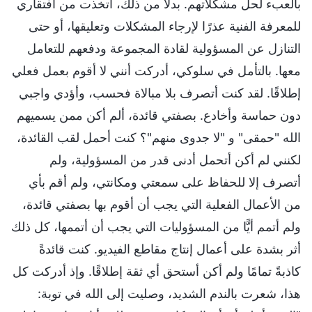
بالعبء لحل مشكلاتهم. بدلًا من ذلك، اتخذت من افتقاري
للمعرفة الفنية عذرًا لإرجاء المشكلات وتعليقها، أو حتى
التنازل عن المسؤولية لقادة المجموعة ودفعهم للتعامل
معها. بالتأمل في سلوكي، أدركت أنني لا أقوم بعمل فعلي
إطلاقًا. لقد كنت أتصرف بلا مبالاة فحسب، وأؤدي واجبي
دون حماسة وأخادع. بصفتي قائدة، ألم أكن ممن يسميهم
الله "حمقى" و "لا جدوى منهم"؟ كنت أحمل لقب القائدة،
لكنني لم أكن أتحمل أدنى قدر من المسؤولية، ولم
أتصرف إلا للحفاظ على سمعتي ومكانتي، ولم أقم بأي
من الأعمال الفعلية التي يجب أن أقوم بها بصفتي قائدة،
ولم أتمم أيًّا من المسؤوليات التي يجب أن أتممها، كل ذلك
أثر بشدة على أعمال إنتاج مقاطع الفيديو. كنت قائدةً
كاذبةً تمامًا ولم أكن أستحق أي ثقة إطلاقًا. وإذ أدركت كل
هذا، شعرت بالندم الشديد، وصليت إلى الله في توبة: