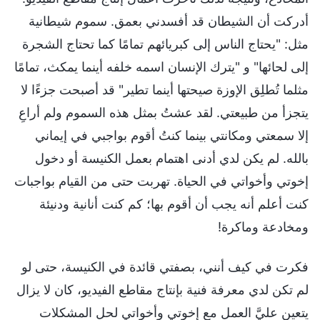
أدركت أن الشيطان قد أفسدني بعمق. سموم شيطانية
مثل: "يحتاج الناس إلى كبريائهم تمامًا كما تحتاج الشجرة
إلى لحائها" و "يترك الإنسان اسمه خلفه أينما يمكث، تمامًا
مثلما تُطلِق الإوزة صيحتها أينما تطير" قد أصبحت جزءًا لا
يتجزأ من طبيعتي. لقد عشتُ بمثل هذه السموم ولم أراعِ
إلا سمعتي ومكانتي بينما كنتُ أقوم بواجبي في إيماني
بالله. لم يكن لدي أدنى اهتمام بعمل الكنيسة أو دخول
إخوتي وأخواتي في الحياة. تهربت حتى من القيام بواجبات
كنت أعلم أنه يجب أن أقوم بها؛ كم كنت أنانية ودنيئة
ومخادعة وماكرة!
فكرت في كيف أنني، بصفتي قائدة في الكنيسة، حتى لو
لم تكن لدي معرفة فنية بإنتاج مقاطع الفيديو، كان لا يزال
يتعين عليَّ العمل مع إخوتي وأخواتي لحل المشكلات