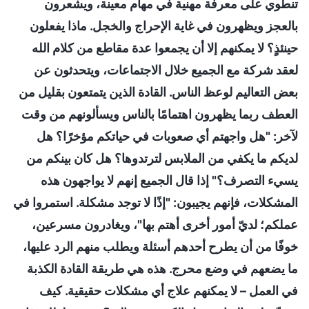
تنطوي على معرفة مهنية في مهام معينة، ويشعرون
بالعجز ويظهرون في غاية الإحراج والخجل. ماذا يفعلون
حينئذٍ؟ لا يمكنهم إلا أن يجمعوا عدة مقاطع من كلام الله
لعقد شركة مع الجميع خلال الاجتماعات، ويتحدثون عن
بعض التعاليم لوعظ الناس. القادة الذين يتمتعون بقليل من
العطف ربما يظهرون اهتمامًا بالناس ويسألونهم من وقت
لآخر: "هل واجهتم أي صعوبات في حياتكم مؤخرًا؟ هل
لديكم ما يكفي من الملابس لترتدوها؟ هل كان بينكم من
يسيء التصرف؟" إذا قال الجميع إنهم لا يواجهون هذه
المشكلات، فإنهم يجيبون: "إذًا لا توجد مشكلة. استمروا في
عملكم؛ لديّ أمور أخرى أهتم بها"، ويغادرون مسرعين،
خوفًا من أن يطرح أحدهم أسئلة ويطلب منهم الرد عليها،
ما يضعهم في وضع محرج. هذه هي طريقة القادة الكذبة
في العمل – لا يمكنهم علاج أي مشكلات حقيقية. كيف