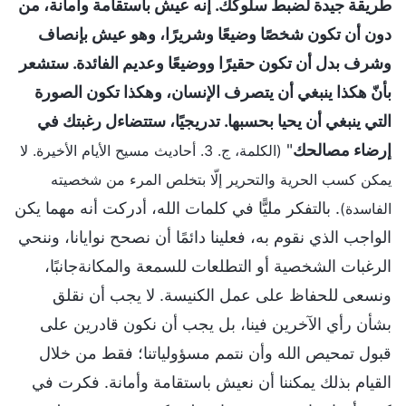
طريقة جيدة لضبط سلوكك. إنه عيش باستقامة وأمانة، من
دون أن تكون شخصًا وضيعًا وشريرًا، وهو عيش بإنصاف
وشرف بدل أن تكون حقيرًا ووضيعًا وعديم الفائدة. ستشعر
بأنّ هكذا ينبغي أن يتصرف الإنسان، وهكذا تكون الصورة
التي ينبغي أن يحيا بحسبها. تدريجيًا، ستتضاءل رغبتك في
إرضاء مصالحك
"
(الكلمة، ج. 3. أحاديث مسيح الأيام الأخيرة. لا
يمكن كسب الحرية والتحرير إلّا بتخلص المرء من شخصيته
. بالتفكر مليًّا في كلمات الله، أدركت أنه مهما يكن
الفاسدة)
الواجب الذي نقوم به، فعلينا دائمًا أن نصحح نوايانا، وننحي
الرغبات الشخصية أو التطلعات للسمعة والمكانةجانبًا،
ونسعى للحفاظ على عمل الكنيسة. لا يجب أن نقلق
بشأن رأي الآخرين فينا، بل يجب أن نكون قادرين على
قبول تمحيص الله وأن نتمم مسؤولياتنا؛ فقط من خلال
القيام بذلك يمكننا أن نعيش باستقامة وأمانة. فكرت في