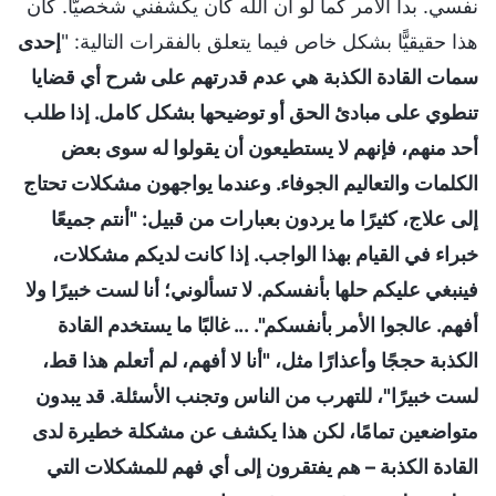
نفسي. بدا الأمر كما لو أن الله كان يكشفني شخصيًّا. كان
هذا حقيقيًّا بشكل خاص فيما يتعلق بالفقرات التالية: "
إحدى
سمات القادة الكذبة هي عدم قدرتهم على شرح أي قضايا
تنطوي على مبادئ الحق أو توضيحها بشكل كامل. إذا طلب
أحد منهم، فإنهم لا يستطيعون أن يقولوا له سوى بعض
الكلمات والتعاليم الجوفاء. وعندما يواجهون مشكلات تحتاج
إلى علاج، كثيرًا ما يردون بعبارات من قبيل: "أنتم جميعًا
خبراء في القيام بهذا الواجب. إذا كانت لديكم مشكلات،
فينبغي عليكم حلها بأنفسكم. لا تسألوني؛ أنا لست خبيرًا ولا
أفهم. عالجوا الأمر بأنفسكم". ... غالبًا ما يستخدم القادة
الكذبة حججًا وأعذارًا مثل، "أنا لا أفهم، لم أتعلم هذا قط،
لست خبيرًا"، للتهرب من الناس وتجنب الأسئلة. قد يبدون
متواضعين تمامًا، لكن هذا يكشف عن مشكلة خطيرة لدى
القادة الكذبة – هم يفتقرون إلى أي فهم للمشكلات التي