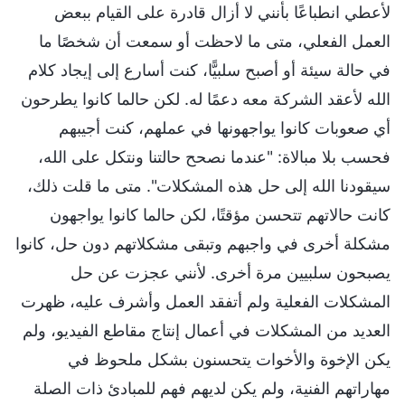
لأعطي انطباعًا بأنني لا أزال قادرة على القيام ببعض
العمل الفعلي، متى ما لاحظت أو سمعت أن شخصًا ما
في حالة سيئة أو أصبح سلبيًّا، كنت أسارع إلى إيجاد كلام
الله لأعقد الشركة معه دعمًا له. لكن حالما كانوا يطرحون
أي صعوبات كانوا يواجهونها في عملهم، كنت أجيبهم
فحسب بلا مبالاة: "عندما نصحح حالتنا ونتكل على الله،
سيقودنا الله إلى حل هذه المشكلات". متى ما قلت ذلك،
كانت حالاتهم تتحسن مؤقتًا، لكن حالما كانوا يواجهون
مشكلة أخرى في واجبهم وتبقى مشكلاتهم دون حل، كانوا
يصبحون سلبيين مرة أخرى. لأنني عجزت عن حل
المشكلات الفعلية ولم أتفقد العمل وأشرف عليه، ظهرت
العديد من المشكلات في أعمال إنتاج مقاطع الفيديو، ولم
يكن الإخوة والأخوات يتحسنون بشكل ملحوظ في
مهاراتهم الفنية، ولم يكن لديهم فهم للمبادئ ذات الصلة