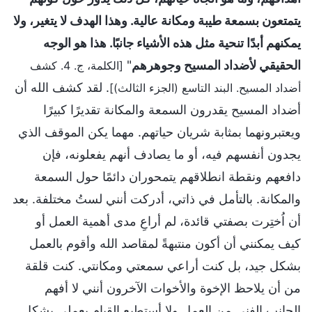
يتمتعون بسمعة طيبة ومكانة عالية. وهذا الهدف لا يتغير، ولا
يمكنهم أبدًا تنحية مثل هذه الأشياء جانبًا. هذا هو الوجه
الحقيقي لأضداد المسيح وجوهرهم
"
[الكلمة، ج. 4. كشف
. لقد كشف الله أن
أضداد المسيح. البند التاسع (الجزء الثالث)]
أضداد المسيح يقدرون السمعة والمكانة تقديرًا كبيرًا
ويعتبرونهما بمثابة شريان حياتهم. مهما يكن الموقف الذي
يجدون أنفسهم فيه، أو ما يصادف أنهم يفعلونه، فإن
دافعهم ونقطة انطلاقهم يتمحوران دائمًا حول السمعة
والمكانة. بالتأمل في ذاتي، أدركت أنني لستُ مختلفة. بعد
أن اُختِرت بصفتي قائدة، لم أراعِ مدى أهمية العمل أو
كيف يمكنني أن أكون منتبهةً لمقاصد الله وأقوم بالعمل
بشكل جيد، بل كنت أراعي سمعتي ومكانتي. كنت قلقة
من أن يلاحظ الإخوة والأخوات الآخرون أنني لا أفهم
الجانب الفني من العمل ولا أستطيع القيام بعملي بشكل