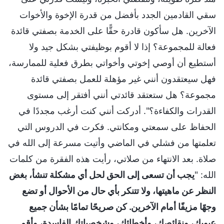
سقي القادمين الجدد بأفضل من قدرة الإخوة والأخوات
الآخرين. هل سأكون قادرة حقًّا على الخدمة بصفتي قائدة
فعالة للمجموعة؟ إذا لا أقوم بوظيفتي بشكل جيد ولا
أستطيع أن أوصي إخوتي وأخواتي بطرق فعلية للممارسة،
فهل سيعتقدون أنني غير مؤهلة للعمل بصفتي قائدة
مجموعة؟ هل ستعتقد قائدتي أنني أفتقر إلى مستوى
القدرات والكفاءة؟". أدركت أنني كنت أرغب مجددًا في
الحفاظ على سمعتي ومكانتي. فكرت في الدروس التي
تعلمتها من فشلي في الماضي وأتيت مسرعة إلى الله في
صلاة. بعد الانتهاء من صلاتي، رأيت هذه الفقرة من كلمات
الله: "
يجب أن تسعى إلى الحق لحل أي مشكلة تنشأ، بغض
النظر عن ماهيتها، ولا تتنكر بأي حال من الأحوال أو تضع
وجهًا مزيفًا أمام الآخرين. كن صريحًا تمامًا بشأن جميع
عيوبك، ونقائصك، وأخطائك، وشخصياتك الفاسدة، وأقم