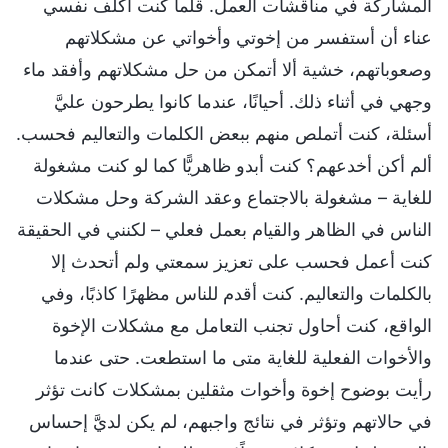
المشاركة في مناقشات العمل. قلَّما كنت أكلف نفسي
عناء أن أستفسر من إخوتي وأخواتي عن مشكلاتهم
وصعوباتهم، خشية ألا أتمكن من حل مشكلاتهم وأفقد ماء
وجهي في أثناء ذلك. أحيانًا، عندما كانوا يطرحون عليَّ
أسئلة، كنت أتملص منهم ببعض الكلمات والتعاليم فحسب.
ألم أكن أخدعهم؟ كنت أبدو ظاهريًّا كما لو كنت مشغولة
للغاية – مشغولة بالاجتماع وعقد الشركة وحل مشكلات
الناس في الظاهر والقيام بعمل فعلي – لكنني في الحقيقة
كنت أعمل فحسب على تعزيز سمعتي ولم أتحدث إلا
بالكلمات والتعاليم. كنت أقدم للناس مظهرًا كاذبًا، وفي
الواقع، كنت أحاول تجنب التعامل مع مشكلات الإخوة
والأخوات الفعلية للغاية متى ما استطعت. حتى عندما
رأيت بوضوح إخوة وأخوات مثقلين بمشكلات كانت تؤثر
في حالاتهم وتؤثر في نتائج واجبهم، لم يكن لديَّ إحساس