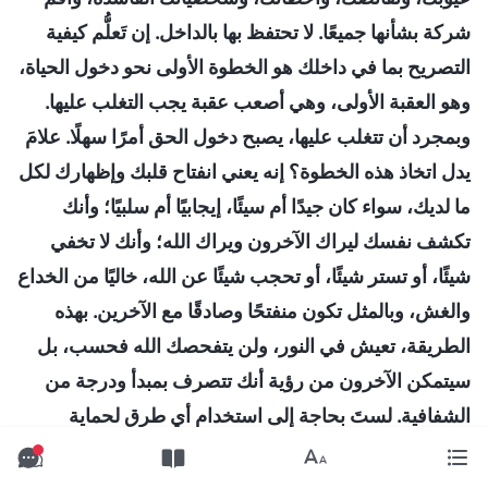
شركة بشأنها جميعًا. لا تحتفظ بها بالداخل. إن تَعلُّم كيفية
التصريح بما في داخلك هو الخطوة الأولى نحو دخول الحياة،
وهو العقبة الأولى، وهي أصعب عقبة يجب التغلب عليها.
وبمجرد أن تتغلب عليها، يصبح دخول الحق أمرًا سهلًا. علامَ
يدل اتخاذ هذه الخطوة؟ إنه يعني انفتاح قلبك وإظهارك لكل
ما لديك، سواء كان جيدًا أم سيئًا، إيجابيًا أم سلبيًا؛ وأنك
تكشف نفسك ليراك الآخرون ويراك الله؛ وأنك لا تخفي
شيئًا، أو تستر شيئًا، أو تحجب شيئًا عن الله، خاليًا من الخداع
والغش، وبالمثل تكون منفتحًا وصادقًا مع الآخرين. بهذه
الطريقة، تعيش في النور، ولن يتفحصك الله فحسب، بل
سيتمكن الآخرون من رؤية أنك تتصرف بمبدأ ودرجة من
الشفافية. لستَ بحاجة إلى استخدام أي طرق لحماية
سمعتك وصورتك ومكانتك، ولا تحتاج إلى التستُّر على
أخطائك أو تمويهها. لا تحتاج إلى الانخراط في هذه الجهود