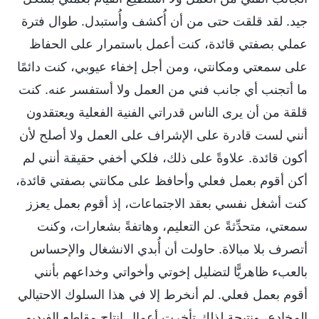
جيد. لقد قلقت حتى من أن أُكشف وأُستبدل. طوال فترة
عملي بصفتي قائدة، كنت أعمل باستمرار على الحفاظ
على سمعتي ومكانتي، ومن أجل إخفاء عيوبي، كنت دائمًا
ما أتجنب أي جانب فني من العمل ولا أستفسر عنه. كنت
قلقة من أن يرى الناس قدراتي الفنية الفعلية ويعتقدون
أنني لست قادرة على الإشراف على العمل ولا أصلح لأن
أكون قائدة. علاوةً على ذلك، فلكي أخفي حقيقة أنني لم
أكن أقوم بعمل فعلي وأحافظ على مكانتي بصفتي قائدة،
كنت أشغل نفسي بعقد الاجتماعات، إذ أقوم بعمل يعزز
سمعتي، متحدِّثةً عن التعليم، وهاتفةً بشعارات، وكنت
أتصرف بلا مبالاة. حاولت أن أُبدي الانشغال والإحساس
بالعبء ظاهريًّا لتضليل إخوتي وأخواتي وخداعهم بأنني
أقوم بعمل فعلي. لم أنخرط إلا في هذا السلوك الاحتيالي
المخادع، ونتيجة لذلك تأخرت أعمال إنتاج مقاطع الفيديو.