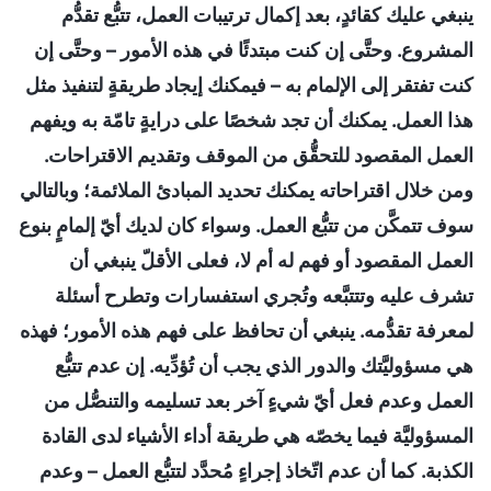
ينبغي عليك كقائدٍ، بعد إكمال ترتيبات العمل، تتبُّع تقدُّم
المشروع. وحتَّى إن كنت مبتدئًا في هذه الأمور – وحتَّى إن
كنت تفتقر إلى الإلمام به – فيمكنك إيجاد طريقةٍ لتنفيذ مثل
هذا العمل. يمكنك أن تجد شخصًا على درايةٍ تامّة به ويفهم
العمل المقصود للتحقُّق من الموقف وتقديم الاقتراحات.
ومن خلال اقتراحاته يمكنك تحديد المبادئ الملائمة؛ وبالتالي
سوف تتمكَّن من تتبُّع العمل. وسواء كان لديك أيّ إلمامٍ بنوع
العمل المقصود أو فهم له أم لا، فعلى الأقلّ ينبغي أن
تشرف عليه وتتتبَّعه وتُجري استفسارات وتطرح أسئلة
لمعرفة تقدُّمه. ينبغي أن تحافظ على فهم هذه الأمور؛ فهذه
هي مسؤوليَّتك والدور الذي يجب أن تُؤدِّيه. إن عدم تتبُّع
العمل وعدم فعل أيّ شيءٍ آخر بعد تسليمه والتنصُّل من
المسؤوليَّة فيما يخصّه هي طريقة أداء الأشياء لدى القادة
الكذبة. كما أن عدم اتّخاذ إجراءٍ مُحدَّد لتتبُّع العمل – وعدم