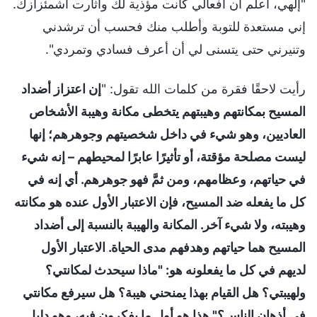
"إلهي، أعلم أن أفعالي كانت مؤذية لك وأثارت اشمئزازك.
إني مستعدة للتوبة وأطلب منك فحسب أن ترشدني
وتنيرني حتى يتسنى لي أن أعرف فسادي وتمردي".
رأيت لاحقًا فقرة من كلمات الله تقول: "
إن اعتزاز أضداد
المسيح بمكانتهم وهيبتهم يتخطى مكانة وهيبة الأشخاص
العاديين، وهو شيء في داخل شخصيتهم وجوهرهم؛ إنها
ليست مصلحة مؤقتة، أو تأثيرًا عابرًا لمحيطهم – إنه شيء
في حياتهم، وعظامهم، ومن ثمَّ فهو جوهرهم. أي إنه في
كل ما يفعله ضد المسيح، فإن الاعتبار الأول عنده هو مكانته
وهيبته، ولا شيء آخر. المكانة والهيبة بالنسبة إلى أضداد
المسيح هما حياتهم وهدفهم مدى الحياة. الاعتبار الأول
لديهم في كل ما يفعلونه هو: "ماذا سيحدث لمكانتي؟
ولهيبتي؟ هل القيام بهذا يمنحني هيبة؟ هل سيرفع مكانتي
في أذهان الناس؟" هذا هو أول ما يفكرون فيه، وهو دليل