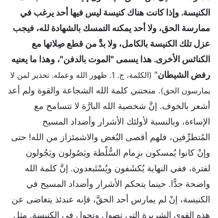
الكنيسة. وإذا كانت هناك كنيسة ليس فيها أحد يرغب في
ممارسة الحق، ولا أحد يمكنه التمسك بالشهادة لله، فيجب
عزل تلك الكنيسة بالكامل، ولا بدَّ من قطع صِلاتها مع
الكنائس الأخرى. هذا يسمى "الموت بالدفن"، وهذا ما يعنيه
رفض الشيطان
"
(الكلمة، ج. 1. ظهور الله وعمله. تحذير لمن لا
. منحتني كلمة الله الشجاعة والقوة ولم أعد
يمارسون الحق)
أشعر بالخوف. إنَّ شخصية الله البارَّة لا تتسامح مع
الإساءة، وبالنسبة لأولئك الأشرار وأضداد المسيح
المُتطرِّفين، فلهم أقصى البُغض والاشمئزاز من الله! حتى
وإنْ كانوا يُمسكون بزِمام السُّلْطة ويَصُولون ويَجُولون
لفترة، ففي النهاية يُكشَفون ويُسْتَبعدون. إنَّ كلمة الله
واضحة جدًّا. حينما يتحكم الأشرار وأضداد المسيح في
الكنيسة، إنْ لم يمارس أحد الحقَّ، فإنه عندئذ يتغاضى عن
هذه القوى الشريرة التي تصول وتجول في الكنيسة. مثل