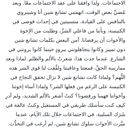
الاجتماعات. ولذا وافقنا على عقد الاجتماعات معًا. وبعد
مُضيِّ بعض الوقت، اتهمتني تشانغ شين أنا وشينروي
بالتنافس على القيادة، متسببتين في إحداث فوضى في
الكنيسة، وبأننا من فاعلي الشرِّ، وطلبت من الإخوة
والأخوات أن يرفضانا. آمن البعض بكلمات تشانغ شين
دون تمييز وكانوا يتجاهلونني ببرودٍ حينما كانوا يرونني في
الشارع. عندما حدث هذا، شعرتُ بالألم والظلم. لماذا وبعد
ممارسة الحقِّ، قمعتنا وعاقبتنا ولفَّقت لنا قوى الشر هذه
التُّهم؟ ولماذا كانت تشانغ شين لا تزال تحقق النجاح في
الكنيسة على الرغم من فعلها الشر؟ ولماذا أساء إخوتنا
وأخواتنا فهمنا ورفضونا؟ كنتُ أشعر بالألم الشديد، ولم أدرِ
كيف كنت سأسلك طريقي في المستقبل وكنتُ عالقة في
شَرَك السلبية. في الاجتماعات خلال تلك الأيام، عندما
ميَّزت الأخوات سلوك تشانغ شين، لم أرغب في التحدُّث.