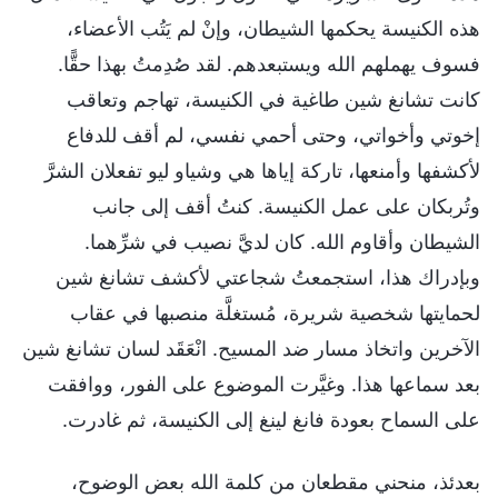
هذه الكنيسة يحكمها الشيطان، وإنْ لم يَتُب الأعضاء،
فسوف يهملهم الله ويستبعدهم. لقد صُدِمتُ بهذا حقًّا.
كانت تشانغ شين طاغية في الكنيسة، تهاجم وتعاقب
إخوتي وأخواتي، وحتى أحمي نفسي، لم أقف للدفاع
لأكشفها وأمنعها، تاركة إياها هي وشياو ليو تفعلان الشرَّ
وتُربكان على عمل الكنيسة. كنتُ أقف إلى جانب
الشيطان وأقاوم الله. كان لديَّ نصيب في شرِّهما.
وبإدراك هذا، استجمعتُ شجاعتي لأكشف تشانغ شين
لحمايتها شخصية شريرة، مُستغلَّة منصبها في عقاب
الآخرين واتخاذ مسار ضد المسيح. انْعَقَد لسان تشانغ شين
بعد سماعها هذا. وغيَّرت الموضوع على الفور، ووافقت
على السماح بعودة فانغ لينغ إلى الكنيسة، ثم غادرت.
بعدئذ، منحني مقطعان من كلمة الله بعض الوضوح،