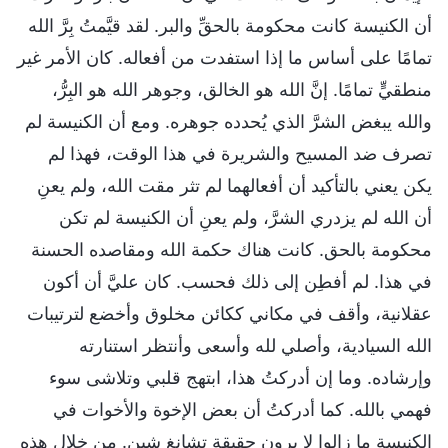
أن الكنيسة كانت محكومة بالحقِّ والبر. لقد قيَّمتُ بِرَّ الله
تمامًا على أساس ما إذا استفدت من أفعاله. كان الأمر غير
منطقيٍّ تمامًا. إنَّ الله هو الخالق، وجوهر الله هو البِرُّ،
والله يبغض الشرَّ الذي يُحدده جوهره. ومع أن الكنيسة لم
تصرف ضد المسيح والشريرة في هذا الوقت، فهذا لم
يكن يعني بالتأكيد أن أفعالهما لم تثر مقت الله، ولم يعنِ
أن الله لم يزدري الشرَّ، ولم يعنِ أن الكنيسة لم تكن
محكومة بالحق. كانت هناك حكمة الله ومقاصده الحسنة
في هذا. لم أفطِن إلى ذلك فحسب. كان عليَّ أن أكون
عقلانية، وأقف في مكاني ككائن مخلوق وأخضع لترتيبات
الله السيادية، وأصلي لله وأسعى وأنتظر استنارته
وإرشاده. وما إن أدركتُ هذا، ابتهج قلبي وتلاشى سوء
فهمي بالله. كما أدركتُ أن بعض الإخوة والأخوات في
الكنيسة ما زالوا لا يرون حقيقة تشانغ شين. من خلال هذه