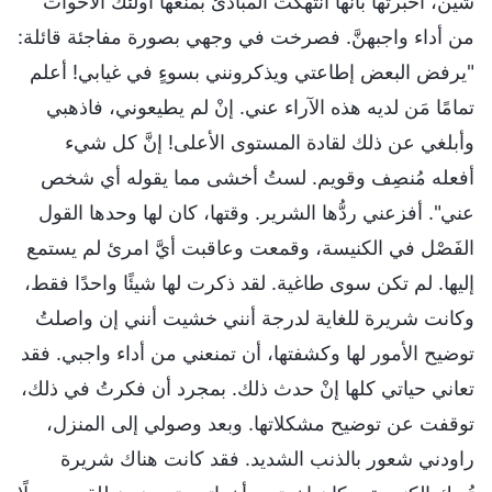
شين، أخبرتها بأنها انتهكت المبادئ بمنعها أولئك الأخوات
من أداء واجبهنَّ. فصرخت في وجهي بصورة مفاجئة قائلة:
"يرفض البعض إطاعتي ويذكرونني بسوءٍ في غيابي! أعلم
تمامًا مَن لديه هذه الآراء عني. إنْ لم يطيعوني، فاذهبي
وأبلغي عن ذلك لقادة المستوى الأعلى! إنَّ كل شيء
أفعله مُنصِف وقويم. لستُ أخشى مما يقوله أي شخص
عني". أفزعني ردُّها الشرير. وقتها، كان لها وحدها القول
الفَصْل في الكنيسة، وقمعت وعاقبت أيَّ امرئ لم يستمع
إليها. لم تكن سوى طاغية. لقد ذكرت لها شيئًا واحدًا فقط،
وكانت شريرة للغاية لدرجة أنني خشيت أنني إن واصلتُ
توضيح الأمور لها وكشفتها، أن تمنعني من أداء واجبي. فقد
تعاني حياتي كلها إنْ حدث ذلك. بمجرد أن فكرتُ في ذلك،
توقفت عن توضيح مشكلاتها. وبعد وصولي إلى المنزل،
راودني شعور بالذنب الشديد. فقد كانت هناك شريرة