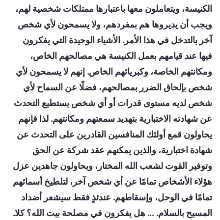
الكنيسة، ويتعاملون معها باعتبارها ممتلكات شخصية لهم،
ويجب أن يديروها هم بمفردهم، ولا يسمحون لأي شخص
آخر بالتدخل في هذا الأمر. الأشياء الوحيدة التي يفكرون
فيها عند قيامهم بعمل الكنيسة هي مصالحهم الخاص،
ومكانتهم الخاصة، وكبريائهم الخاص. إنهم لا يسمحون لأي
شخص بإلحاق الضرر بمصالحهم، فضلًا عن السماح لأي
شخص لديه مستوى قدرات أو أي شخص يستطيع التحدث
عن شهادته الاختبارية بتهديد سمعتهم ومكانتهم. لذا فإنهم
يحاولون قمع أولئك المنافسين القادرين على التحدث عن
شهادة اختبارية، والذين يمكنهم عقد شركة عن الحق
وتوفير القوت لشعب الله المختار، ويحاولون جاهدين عزل
هؤلاء الأشخاص تمامًا عن أي شخص آخر، لتلطيخ أسمائهم
تمامًا في الوحل، وإسقاطهم. عندئذٍ فقط سيشعر أضداد
المسيح بالسلام. ... هل يفكرون في مصلحة بيت الله؟ كلا.