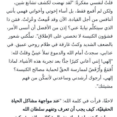
قلتُ لنفسي مفكرةً: "لقد نهضت لكشف تشانغ شين،
ولكن لم أُقمع فقط، بل أساء إخوتي وأخواتي فهمي بأنني
أتنافس من أجل القيادة. الآن وقد قُمِعتُ وعُزِلتُ. فمَن ذا
الذي سيتكلَّم نيابةً عني؟ إذن من الأفضل أن أنسى الأمر،
فشؤون الكنيسة لا تخصني على الإطلاق". تملَّكني شعور
بالضعف الشديد وكنتُ غارقة في ظلام روحي عميق. في
عذابي، سجدتُ أمام الله والدموع تملأ عينيَّ وقلتُ لله:
"إلهي! إنني أعاني كثيرًا جدًّا بعد تجربة هذه الأشياء. لماذا
أُقمَعُ وأُرْفَضُ لممارسة الحقِّ لحماية مصالح الكنيسة؟
إلهي، أرجوك أرشدني وساعدني لأتمكَّن من فهم
مشيئتك".
لاحقًا، قرأت في كلمة الله: "
عند مواجهة مشاكل الحياة
الحقيقيّة، كيف يجب أن تعرف وتفهم سلطان الله