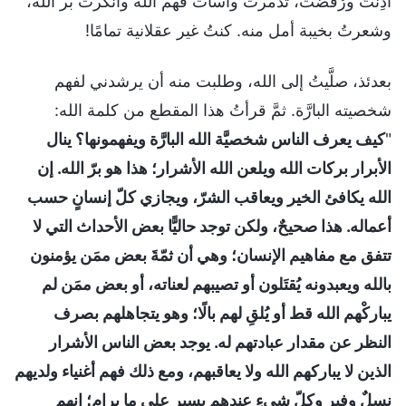
أُدِنتُ ورُفضت، تذمرت وأسأت فهم الله وأنكرت بر الله،
وشعرتُ بخيبة أمل منه. كنتُ غير عقلانية تمامًا!
بعدئذ، صلَّيتُ إلى الله، وطلبت منه أن يرشدني لفهم
شخصيته البارَّة. ثمَّ قرأتُ هذا المقطع من كلمة الله:
"
كيف يعرف الناس شخصيَّة الله البارَّة ويفهمونها؟ ينال
الأبرار بركات الله ويلعن الله الأشرار؛ هذا هو برّ الله. إن
الله يكافئ الخير ويعاقب الشرّ، ويجازي كلّ إنسانٍ حسب
أعماله. هذا صحيحٌ، ولكن توجد حاليًّا بعض الأحداث التي لا
تتفق مع مفاهيم الإنسان؛ وهي أن ثمّةَ بعض ممَن يؤمنون
بالله ويعبدونه يُقتَلون أو تصيبهم لعناته، أو بعض ممَن لم
يباركْهم الله قط أو يُلقِ لهم بالًا؛ وهو يتجاهلهم بصرف
النظر عن مقدار عبادتهم له. يوجد بعض الناس الأشرار
الذين لا يباركهم الله ولا يعاقبهم، ومع ذلك فهم أغنياء ولديهم
نسلٌ وفير وكلّ شيءٍ عندهم يسير على ما يرام؛ إنهم