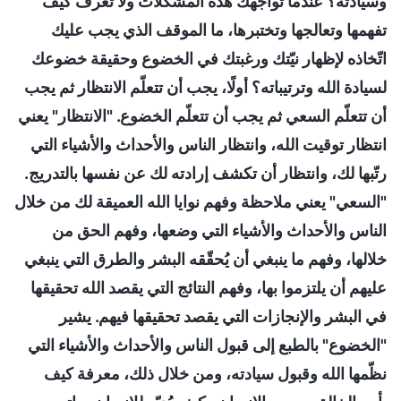
وسيادته؟ عندما تواجهك هذه المشكلات ولا تعرف كيف
تفهمها وتعالجها وتختبرها، ما الموقف الذي يجب عليك
اتّخاذه لإظهار نيّتك ورغبتك في الخضوع وحقيقة خضوعك
لسيادة الله وترتيباته؟ أولًا، يجب أن تتعلّم الانتظار ثم يجب
أن تتعلّم السعي ثم يجب أن تتعلّم الخضوع. "الانتظار" يعني
انتظار توقيت الله، وانتظار الناس والأحداث والأشياء التي
رتّبها لك، وانتظار أن تكشف إرادته لك عن نفسها بالتدريج.
"السعي" يعني ملاحظة وفهم نوايا الله العميقة لك من خلال
الناس والأحداث والأشياء التي وضعها، وفهم الحق من
خلالها، وفهم ما ينبغي أن يُحقّقه البشر والطرق التي ينبغي
عليهم أن يلتزموا بها، وفهم النتائج التي يقصد الله تحقيقها
في البشر والإنجازات التي يقصد تحقيقها فيهم. يشير
"الخضوع" بالطبع إلى قبول الناس والأحداث والأشياء التي
نظّمها الله وقبول سيادته، ومن خلال ذلك، معرفة كيف