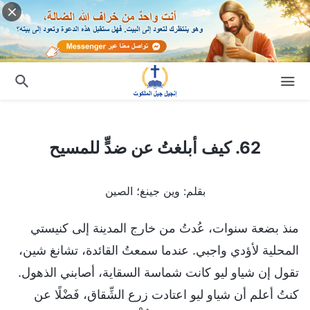
62. كيف أبلغتُ عن ضدٍّ للمسيح
62. كيف أبلغتُ عن ضدٍّ للمسيح
بقلم: وين جينغ؛ الصين
منذ بضعة سنوات، عُدتُ من خارج المدينة إلى كنيستي
المحلية لأؤدي واجبي. عندما سمعتُ القائدة، تشانغ شين،
تقول إن شياو ليو كانت شماسة السقاية، أصابني الذهول.
كنتُ أعلم أن شياو ليو اعتادت زرع الشِّقاق، فَضْلًا عن