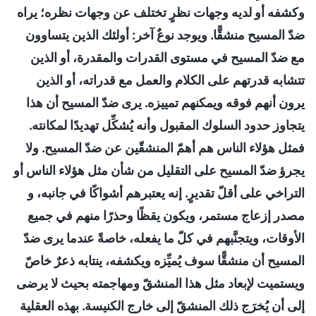
وكشفه أو لديه وجهات نظرٍ تختلف عن وجهات نظره؛ يراه
ضدّ المسيح منشقًّا. ويوجد نوعٌ آخر: أولئك الذين يتساوون
مع ضدّ المسيح في مستوى القدرات والمقدرة، أو الذين
تتشابه قدرتهم على الكلام والعمل مع قدراته، أو الذين
يرون أنهم فوقه ويمكنهم تمييزه. يرى ضدّ المسيح أن هذا
يتجاوز حدود السلوك المقبول وأنه يُشكِّل تهديدًا لمكانته.
فمثل هؤلاء الناس هم أهمّ المنشقّين عن ضدّ المسيح. ولا
يجرؤ ضدّ المسيح على التقليل من شأن مثل هؤلاء الناس أو
التراخي على أقلّ تقديرٍ. إنه يعتبرهم أشواكًا في جانبه، و
مصدر إزعاج مستمر، ويكون يقظًا وحذرًا منهم في جميع
الأوقات، ويتجنَّبهم في كلّ ما يفعله، خاصةً عندما يرى ضدّ
المسيح أن منشقًّا سوف يُميِّزه ويكشفه، ينتابه ذعرٌ خاصّ
ويستميت لإبعاد مثل هذا المنشقّ ومهاجمته بحيث لا يرضى
إلى أن يُخرَج ذلك المنشقّ إلى خارج الكنيسة. بهذه العقلية