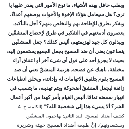
وبقلب حافل بهذه الأشياء، ما نوع الأمور التي يقدر عليها يا
ترى؟ هل سيعامل هؤلاء الإخوة والأخوات بوصفهم أعداءً،
ويفكر بطرق للإطاحة بهم والتخلص منهم؟ أجل بالتأكيد.
يعصرون أدمغتهم في التفكير في طرق لإخضاع المنشقّين
ويبذلون كل جهد لهزيمتهم، أليس كذلك؟ جعل المنشقّين
ينصاعون يعني أن ضد المسيح يجعل الجميع يستمعون إليه،
بحيث لا يجرؤ أحد على قول أي شيء آخر أو اعتناق آراء
مختلفة، ناهيك عن فضحه. هزيمة المنشقّ تعني أن ضد
المسيح يقوم بتلفيق الاتهامات له وإدانته، ويخلق انطباعات
زائفة ليجعل المنشقّ أضحوكة ويتم تهذيبه، ما يتسبب في
انهيار سمعته تمامًا. أليس القيام بأمر كهذا من أكبر أعمال
الشر؟ ألا يسيء هذا إلى شخصية الله؟
"
(الكلمة، ج. 4.
كشف أضداد المسيح. البند الثاني: يهاجمون المنشقّين
. إنَّ طبيعة أضداد المسيح خبيثة وشريرة
ويستبعدونهم)