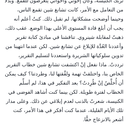
تُربك الكنيسة، وكان إخوتي وأخواتي يتعرضون للقمع. وبدلًا
من التعامل مع الأمر، كانت تشانغ شين تقمع الناس،
وحينما أوضحت مشكلاتها، لم تقبل ذلك. كنتُ أعلم أنه
يجب أن أبلغ قادة المستوى الأعلى بهذا الوضع. عقب ذلك،
ذهبتُ لمقابلة شينروي. تناقشنا في مبادئ كتابة تقرير
وأعددنا العُدَّة للإبلاغ عن تشانغ شين. لكن عندما انتهينا من
تدوين سلوكياتها الشريرة واستعددنا لتسليم التقرير،
ترددتُ. ماذا نفعل إنْ اكتشفت تشانغ شين خطاب التقرير
الخاص بنا، واختلقتْ تهمة ولفَّقتها لنا، وطردتنا؟ كيف يمكن
أن أُخلَّصُ إنْ طُرِدتُ؟ بعد التفكير في هذا، لم أسلِّم
الخطاب لفترة طويلة. لكن بينما كنت أشاهد الفوضى في
الكنيسة، شعرتُ بالذنب لعدم إبلاغي عن ذلك. وعلى مدار
تلك الأيام القليلة، عندما كنت أفكر في هذا الأمر، كنت
أشعر بالانزعاج حقًّا.