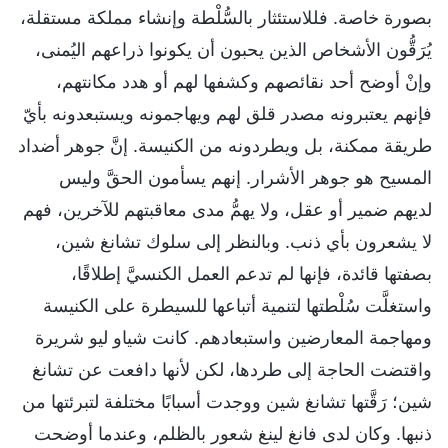
بصورة خاصة. فللاستئثار بالسُّلْطة وإنشاء مملكة مستقلة،
يُرَقُّون الأشخاص الذين يحبون أن يكونوا ذراعهم اليُمنى،
وإنْ أوضح أحد نقائصهم وكشفها لهم أو هدد مكانتهم،
فإنهم يعتبرونه مصدر قلق لهم ويهاجمونه ويستبعدونه بأيّ
طريقة ممكنة، بل ويطردونه من الكنيسة. إنَّ جوهر أضداد
المسيح هو جوهر الأشرار. إنهم يسأمون الحقَّ وليس
لديهم ضمير أو عقل، ولا يهمُّ مدى معاقبتهم للآخرين، فهم
لا يشعرون بأي ذنب. وبالنظر إلى سلوك تشانغ شين،
بصفتها قائدة، فإنها لم تدعم العمل الكنسيَّ إطلاقًا،
واستغلَّت سُلْطتها لتنمية أتباعها للسيطرة على الكنيسة
ومهاجمة المعارضين واستبعادهم. كانت شياو ليو شريرة
واقتضت الحاجة إلى طردها، لكن لأنها دافعت عن تشانغ
شين؛ رَقَّتها تشانغ شين ووجدت أسبابًا مختلفة لتبرئتها من
ذنبها. وكان لدى فانغ لينغ شعور بالظلم، وعندما أوضحت