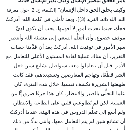
يأمر الخالق بمصير الإنسان وكيف يُدبّر للإنسان حياته،
وكيف يخلق الحق داخل الإنسان
"
[الكلمة، ج. 2. حول معرفة
. وبعد تأملي في كلمة الله، أدركتُ
الله. الله ذاته، الفريد (3)]
فجأة، حينما تحدث أمور لا أفهمها، يجب أن يكون لديَّ
موقف خضوع، وأن أتعلَّم السعي إلى مشيئة الله وأنتظر
سير الأمور في توقيت الله. أدركتُ بعد أن قدَّمنا خطاب
التقرير، أن هناك عملية لقادة المستوى الأعلى للتعامل مع
الأمر. قبل أن يتعاملوا معه، ستواصل تشانغ شين فعل
الشر قطْعًا، وتهاجم المعارضين وتستبعدهم، فقد كانت
طبيعتها الشريرة تكشف نفسها. خلال هذه الفترة، كان
علينا التحلِّي بالصبر والانتظار. كان هذا جزءًا ضروريًّا من
العملية. لكن لم يُطاوعني قلبي على الطاعة والانتظار،
ولم أسع إلى تعلُّم الدروس في هذه البيئة. عندما أدركتُ
أن تشانغ شين لم يتم التعامل معها، وأنني بدلًا من ذلك