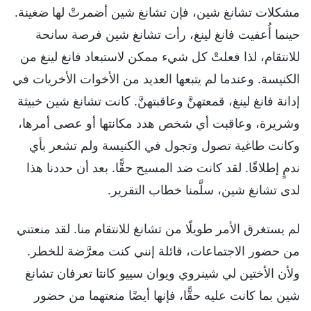
مشكلات تشانغ شين، فإن تشانغ شين أضمرتْ لها ضغينة.
حينما أُعفيت فانغ لينغ، رأت تشانغ شين فرصة سانحة
للانتقام، لذا فعلتْ كل شيء ممكن لاستبعاد فانغ لينغ من
الكنيسة. وعندما لم يتبعها العديد من الأخوات الأخريات في
إدانة فانغ لينغ، قمعتهنَّ وعاقبتهنَّ. كانت تشانغ شين خبيثة
وشريرة، وعاقبت أي شخص هدد مكانتها أو عصى أمرها،
وكانت طاغية تصول وتجول في الكنيسة ولم تشعر بأي
ندمٍ إطلاقًا. لقد كانت ضد المسيح حقًّا. بعد أن حددنا هذا
لدى تشانغ شين، سلَّمنا خطاب التقرير.
لم يستغرق الأمر طويلًا من تشانغ للانتقام منا. لقد منعتني
من حضور الاجتماعات، قائلة إنني كنت معرَّضة للخطر.
ولأن الأختين لي شينروي ويوان سييو كانتا تعرفان تشانغ
شين بما كانت عليه حقًّا، فإنها أيضًا منعتهما من حضور