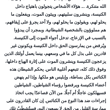
الله متنكرة. ... هؤلاء الأشخاص يتجولون باهتياج داخل
الكنيسة، وينشرون سلبيتهم، ويبثون الموت، ويفعلون ما
يحلو لهم، ويقولون ما يحلو لهم، ولا أحد يجرؤ على إيقافهم،
هم مملوؤون بالشخصية الشيطانية. وبمجرد أن يبدؤوا
بالتسبب في الإزعاج، تدخل أجواء الموت إلى الكنيسة.
ويُرفض من يمارسون الحق داخل الكنيسة ويكونون غير
قادرين على بذل كل ما في وسعهم، بينما يعمل أولئك الذين
يزعجون الكنيسة وينشرون الموت على إثارة الهياج داخلها،
وفوق ذلك كله، تتبعهم أغلبية الناس. يحكم الشيطان هذه
الكنائس بكل بساطة، وإبليس هو ملكها. وإذا لم ينهض
أعضاء الكنيسة ويرفضوا رؤساء الشياطين، الشياطين
فسيهلكون عاجلًا أم آجلًا. من الآن فصاعدًا يجب اتخاذ
إجراءات ضد هذا النوع من الكنائس. إن كان القادرون على
ممارسة القليل من الحق لا يسعون إليه، فستُشطَبُ تلك