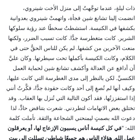
ذات ليلةٍ، عندما توجَّهتُ إلى منزل الأخت شينروي،
انضمت إلينا تشانغ شين فجأة، واتهمتْ شينروي بعدوانية
بكشفها في الكنيسة. استشطتُ سخطًا عند رؤية سلوكها
الشرير. كانت متغطرسة جدًّا. كانت تسبب الضرر، ولكنها
منعت الآخرين من كشفها. لم يكن للناس الحقُّ حتى في
الكلام، وكانت الكنيسة بأكملها تحت سيطرتها. وكان عليَّ
أن أدافع عن العدالة وأكشف تشانغ شين لحماية العمل
الكنسيِّ. لكن بالنظر إلى مدى الغطرسة التي كانت عليها،
وكيف أنها لم تُصغِ إلى أحد وكانت حقودة جدًّا، فكَّرتُ أنني
إذا استفززتُها، فقد أكون التالية التي تُنزل بها العقاب. وقد
تختلق بعض الاتهامات لتطردني. شعرت بتناقض حادٍّ، لذا
دعوت الله بصمتٍ ليمنحني الشجاعة والثقة. تأملت كلمة
الله: "
في كل كنيسة أناس يسببون الإزعاج لها، أو يعرقلون
عمل الله. هؤلاء الناس هم جميعًا شياطين تسللت إلى بيت