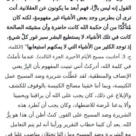
القول إنه ليس بارًّا، فهم أبعد ما يكونون عن العقلانية. أنت
ترى أن بطرس وجد بعض الأشياء غير مفهومةٍ، لكنه كان
مُتأكِّدًا من أن حكمة الله كانت حاضرة وأن مشيئته الصالحة
كانت في تلك الأشياء. لا يستطيع البشر سبر غور كلّ شيءٍ،
إذ توجد الكثير من الأشياء التي لا يمكنهم استيعابها
"
(الكلمة،
. عندما تأملتُ
ج. 3. أحاديث مسيح الأيام الأخيرة. الجزء الثالث)
في كلمة الله، أدركتُ أنني تبنيت المفهوم بأن البِرَّ يعني
الإنصاف والمنطقية. لقد عَطَّلَت شريرة وضد المسيح عمل
الكنيسة، وبما أننا حَمَينا مصالح الكنيسة بالوقوف للكشف
والإبلاغ عن ذلك، كان يجب على الله أن يراقبنا ويحمينا
وألا يدعنا عُرضة للاضطهاد، وكان يجب أن تُطرد هذه
الشريرة وضد المسيح على الفور. كنتُ أظن أن هذا هو بِرُّ
الله. بعد أن كتبنا خطاب التقرير ورأينا أنه لم يتم التعامل
مع الشريرة وضد المسيح وما زالتا تحتلان مناصب عليا في