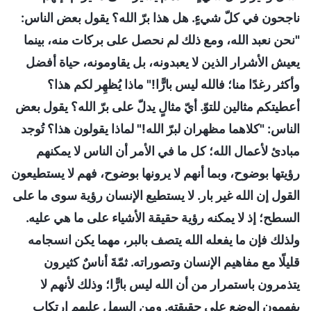
ناجحون في كلّ شيءٍ. هل هذا برّ الله؟ يقول بعض الناس:
"نحن نعبد الله، ومع ذلك لم نحصل على بركات منه، بينما
يعيش الأشرار الذين لا يعبدونه، بل يقاومونه، حياة أفضل
وأكثر رغدًا منا؛ فالله ليس بارًّا!" ماذا يُظهِر لكم هذا؟
أعطيتكم مثالين للتوّ. أيّ مثالٍ يدلّ على برّ الله؟ يقول بعض
الناس: "كلاهما مظهران لبرّ الله!" لماذا يقولون هذا؟ تُوجد
مبادئ لأعمال الله؛ كل ما في الأمر أن الناس لا يمكنهم
رؤيتها بوضوح، وبما أنهم لا يرونها بوضوح، فهم لا يستطيعون
القول إن الله غير بار. لا يستطيع الإنسان رؤية سوى ما على
السطح؛ إذ لا يمكنه رؤية حقيقة الأشياء على ما هي عليه.
ولذلك فإن ما يفعله الله يتصف بالبر، مهما يكن انسجامه
قليلًا مع مفاهيم الإنسان وتصوراته. ثمّةَ أناسٌ كثيرون
يتذمرون باستمرار من أن الله ليس بارًّا؛ وذلك لأنهم لا
يفهمون الوضع على حقيقته. ومن السهل عليهم ارتكاب