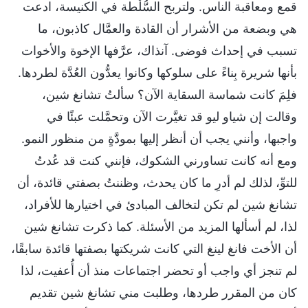
قمع ومعاقبة الناس. ولتربح السُّلْطة في الكنيسة، ادعت
هي وبضعة من الأشرار أن القادة والعمَّال كاذبون، ما
تسبب في إحداث فوضى. آنذاك، عرَّفها الإخوة والأخوات
بأنها شريرة بِناءً على سلوكها وكانوا يعدُّون العُدَّة لطردها.
فلِمَ كانت شماسة السقاية الآن؟ سألتُ تشانغ شين،
وقالت إن شياو ليو قد تغيَّرت الآن وتحمَّلت عبئًا في
واجبها، وأنني يجب أن أنظر إليها بمودَّةٍ من منظور النمو.
ومع أنه كانت تساورني الشكوك، فإنني كنت قد عُدتُ
للتوِّ، لذلك لم أدرِ ما كان يحدث، وظننتُ بصفتي قائدة، أن
تشانغ شين لم تكن لتخالف المبادئ في اختيارها للأفراد،
لذا، لم أسألها المزيد من الأسئلة. كما ذكرت تشانغ شين
أن الأخت فانغ لينغ التي كانت شريكتها بصفتها قائدة سابقًا،
لم تنجز أي واجب أو تحضر اجتماعات منذ أن أُعفيت، لذا
كان من المقرر طردها، وطلبت مني تشانغ شين تقديم