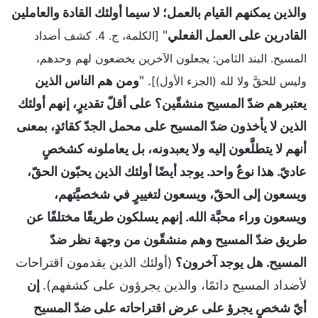
والذين يمكنهم القيام بالعمل؛ لا سيما أولئك القادة والعاملين
القادرين على العمل الفعلي
"
[الكلمة، ج. 4. كشف أضداد
المسيح. البند الثامن: يجعلون الآخرين يخضعون لهم وحدهم،
. "
ومن هم الناس الذين
وليس للحقَّ ولا لله (الجزء الأول)]
يعتبرهم ضدّ المسيح منشقّين؟ على أقلّ تقديرٍ، إنهم أولئك
الذين لا يأخذون ضدّ المسيح على محمل الجدّ كقائدٍ، بمعنى
أنهم لا يتطلَّعون إليه ولا يعبدونه، بل يعاملونه كشخصٍ
عاديّ. هذا نوعٌ واحد. يوجد أيضًا أولئك الذين يحبّون الحقّ،
ويسعون إلى الحقّ، ويسعون لتغييرٍ في شخصيَّتهم،
ويسعون وراء محبَّة الله. إنهم يسلكون طريقًا مختلفًا عن
طريق ضدّ المسيح وهم منشقّون من وجهة نظر ضدّ
المسيح. هل يوجد آخرون؟
(أولئك الذين يقدمون اقتراحات
لأضداد المسيح دائمًا، والذين يجرؤون على كشفهم).
إن
أيّ شخصٍ يجرؤ على عرض اقتراحاته على ضدّ المسيح