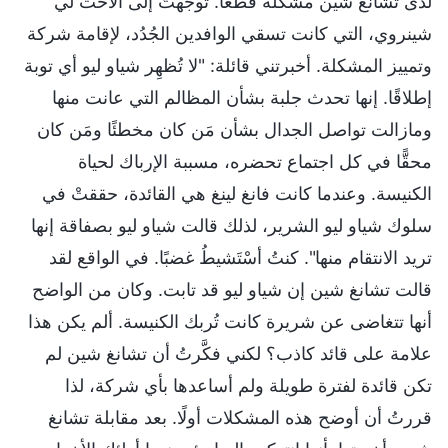
لدى تشانغ شين مشكلة قطْعًا. توجَّهتُ إلى الأخت لي
شينروي، التي كانت تسقي الوافدين الجُدُد، لإقامة شركة
وتمييز المشكلة. أخبرتني قائلة: "لا تُظهِر شياو ليو أي توبة
إطلاقًا. إنها تحدث جلبة بشأن المظالم التي عانت منها
ومازالت تواصل الجدال بشأن مَن كان مخطئًا ومَن كان
محقًّا في كل اجتماع تحضره، مسببة الإرباك لحياة
الكنيسة. وعندما كانت فانغ لينغ هي القائدة، حققتْ في
سلوك شياو ليو الشرير، لذلك قالت شياو ليو بصفاقة إنها
تريد الانتقام منها". كنتُ أسْتَشيطُ غضبًا. في الواقع لقد
قالت تشانغ شين إن شياو ليو قد تابت. وكان من الواضح
أنها تتغاضى عن شريرة كانت تُربك الكنيسة. ألم يكن هذا
علامة على قائد كاذب؟ لكني فكَّرتُ أن تشانغ شين لم
تكن قائدة لفترة طويلة ولم أساعدها بأي شركة، لذا
قررتُ أن أوضح هذه المشكلات أولًا. بعد مقابلة تشانغ