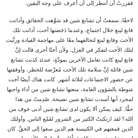
فقررتُ أن أنتظر إلى أن أعرف على وجه اليقين.
لاحقًا، سمعتُ أن تشانغ شين قد شوَّهت الحقائق وأدانت
فانغ لينغ خلال اجتماع، وعندما دَحَضتها أخت، أدانت تلك
الأخت وفانغ لينغ لتحالفهما معًا على مهاجمة القيادة ورتَّبت
لتلك الأخت لتفكر في العزل. ولأن أختًا أخرى قالت إنَّ
فانغ لينغ كانت تعامل الآخرين بمودَّةٍ، عندئذ كذبت تشانغ
شين قائلة إنَّ سلامة تلك الأخت مُعرَّضة للخطر، وأوقفتها
عن حضور الاجتماعات لثلاثة أشهر. كانت هناك أيضًا أخت
مَنوطة بالشؤون العامة، منعتها تشانغ شين من أداء واجبها
لمجرد أنها أسدت تشانغ شين نصيحة. صُدِمتُ من هذا
حقًّا. كيف يمكن ألا يكون لدى تشانغ شين أدنى خوف من
الله؟ لقد ارتكبتُ الكثير من الشرور لقَمْع الناس. وأولئك
الذين قمعتهم في الكنيسة هم الذين سعوا إلى الحقِّ. كان