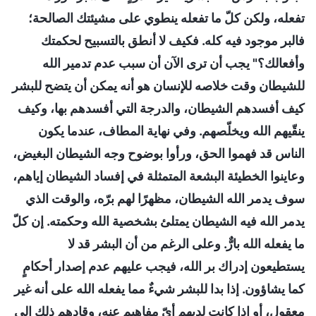
تفعله، ولكن كلّ ما تفعله ينطوي على مشيئتك الصالحة؛
فالبر موجود فيه كله. فكيف لا أنطق بالتسبيح لحكمتك
وأفعالك؟" يجب أن ترى الآن أن سبب عدم تدمير الله
للشيطان وقت خلاصه للإنسان هو أنه يمكن أن يتضح للبشر
كيف أفسدهم الشيطان، والدرجة التي أفسدهم بها، وكيف
ينقّيهم الله ويخلّصهم. وفي نهاية المطاف، عندما يكون
الناس قد فهموا الحق، ورأوا بوضوح وجه الشيطان البغيض،
وعاينوا الخطيئة البشعة المتمثلة في إفساد الشيطان إياهم،
سوف يدمر الله الشيطان، مظهرًا لهم برّه، والوقت الذي
يدمر الله فيه الشيطان يمتلئ بشخصية الله وحكمته. إن كلّ
ما يفعله الله بارٌّ. وعلى الرغم من أن البشر قد لا
يستطيعون إدراك بر الله، فيجب عليهم عدم إصدار أحكامٍ
كما يشاؤون. إذا بدا للبشر شيءٌ مما يفعله الله على أنه غير
معقول، أو إذا كانت لديهم أيّ مفاهيم عنه، وقادهم ذلك إلى