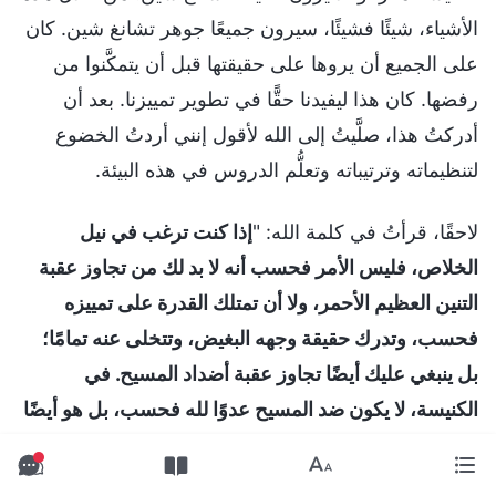
الأشياء، شيئًا فشيئًا، سيرون جميعًا جوهر تشانغ شين. كان
على الجميع أن يروها على حقيقتها قبل أن يتمكَّنوا من
رفضها. كان هذا ليفيدنا حقًّا في تطوير تمييزنا. بعد أن
أدركتُ هذا، صلَّيتُ إلى الله لأقول إنني أردتُ الخضوع
لتنظيماته وترتيباته وتعلُّم الدروس في هذه البيئة.
لاحقًا، قرأتُ في كلمة الله: "
إذا كنت ترغب في نيل
الخلاص، فليس الأمر فحسب أنه لا بد لك من تجاوز عقبة
التنين العظيم الأحمر، ولا أن تمتلك القدرة على تمييزه
فحسب، وتدرك حقيقة وجهه البغيض، وتتخلى عنه تمامًا؛
بل ينبغي عليك أيضًا تجاوز عقبة أضداد المسيح. في
الكنيسة، لا يكون ضد المسيح عدوًا لله فحسب، بل هو أيضًا
عدو شعب الله المختار. إذا لم تتمكن من تمييز ضد المسيح،
فأنت عرضة للتضليل والافتتان، والسير في طريق ضد