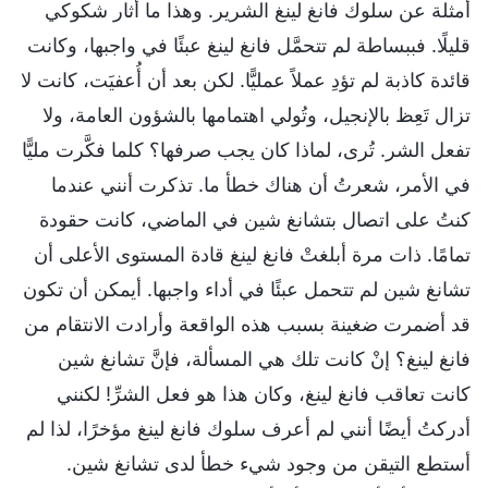
أمثلة عن سلوك فانغ لينغ الشرير. وهذا ما أثار شكوكي
قليلًا. فببساطة لم تتحمَّل فانغ لينغ عبئًا في واجبها، وكانت
قائدة كاذبة لم تؤدِ عملاً عمليًّا. لكن بعد أن أُعفيَت، كانت لا
تزال تَعِظ بالإنجيل، وتُولي اهتمامها بالشؤون العامة، ولا
تفعل الشر. تُرى، لماذا كان يجب صرفها؟ كلما فكَّرت مليًّا
في الأمر، شعرتُ أن هناك خطأ ما. تذكرت أنني عندما
كنتُ على اتصال بتشانغ شين في الماضي، كانت حقودة
تمامًا. ذات مرة أبلغتْ فانغ لينغ قادة المستوى الأعلى أن
تشانغ شين لم تتحمل عبئًا في أداء واجبها. أيمكن أن تكون
قد أضمرت ضغينة بسبب هذه الواقعة وأرادت الانتقام من
فانغ لينغ؟ إنْ كانت تلك هي المسألة، فإنَّ تشانغ شين
كانت تعاقب فانغ لينغ، وكان هذا هو فعل الشرِّ! لكنني
أدركتُ أيضًا أنني لم أعرف سلوك فانغ لينغ مؤخرًا، لذا لم
أستطع التيقن من وجود شيء خطأ لدى تشانغ شين.