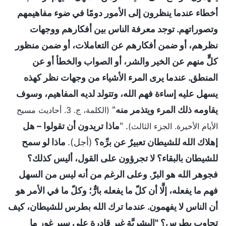
أخطاء عندما ينظرون إلى الأمور دومًا في ضوء مفاهيمهم
وتصوراتهم. توجد معرفة الناس بين أفكارهم ووجهات
نظرهم، أو ضمن أفكارهم عن التعاملات، أو ضمن منظور
كلٍّ منهم عن الخير والشر، أو الصواب والخطأ أو عن
المنطق. عندما يرى المرء الأشياء من وجهات نظر كهذه
يسهل عليه إساءة فهم الله، وتتولد لديه المفاهيم، وسوف
يقاومه ذلك المرء ويتذمر منه
"
(الكلمة، ج. 3. أحاديث مسيح
. "
ماذا تريدون أن تقولوا – هل
الأيام الأخيرة. الجزء الثالث)
إهلاك الله للشيطان تعبيرٌ عن برِّه؟
(أجل).
ماذا لو سمح
للشيطان بالبقاء؟ لا تجرؤون على القول، أليس كذلك؟
فجوهر الله هو البرّ. وعلى الرغم من أنه ليس من السهل
فهم ما يفعله، إلَّا أن كلّ ما يفعله بارٌّ؛ وكلّ ما في الأمر هو
أن الناس لا يفهمون. عندما ترك الله بطرس للشيطان، كيف
تجاوب بطرس؟ "البشريَّة غير قادرةٍ على سبر غور ما