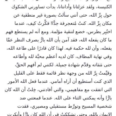
الكنيسة، ولقد عزلتانا وأدانتانا، بدأت تساورني الشكوك
حول بِرِّ الله، حتى أنني سألتُ بصورة غير منطقية عن
مكان بِرِّ الله. كنتُ مُتعجرفة جدًّا! فكَّرتُ كيف، عندما
اختُبِر بطرس، خضع لتنقية مؤلمة. ومع أنه لم يستطع فهم
ما كان يفعله الله، فقد آمن بأن الله بارٌّ بصرف النظر عمَّا
يفعله، وأن لله حكمة فيه. لهذا كان قادرًا على طاعة الله،
وفي نهاية المطاف، كان لديه أعظم محبَّة لله وأطاعه
حتى مَمَاته وقدَّم شهادة جميلة. لكنني لم أفهم الحقَّ،
وقيَّمتُ بِرَّ الله من وجهة نظر قائمة فقط على القليل
الذي كنت أستطيع أن أراه أمامي. عندما فعل الله الأمور
التي اتفقت مع مفاهيمي، والتي أفادتني، خِلتُ أن الله كان
بارًّا وأنه يمكنني الثناء على الله. عندما قمعتني ضد
شخصية المسيح وتورَّط مستقبلي ومصيري، فقدت
الإيمان بالله، وحتى تشككتُ في أن الله كان بارًّا وأنكرت