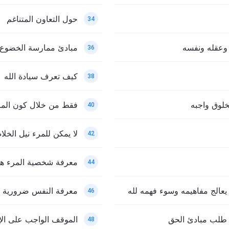
حول التعاون المتناغم
34
ه وعقله ونفسه
مبادئ ممارسة الخضوع 
36
كيف تعرف سيادة الله
38
خلوق واجبه
فقط من خلال كون المرء
40
لا يمكن للمرء نيل الخلا
42
معرفة شخصية المرء هي
44
عالج مفاهيمه وسوء فهمه لله
معرفة النفس ضرورية م
46
ل طلب مبادئ الحق
الموقف الواجب على الإن
48