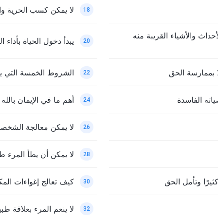
لا يمكن كسب الحرية وا
18
داث والأشياء القريبة منه
يبدأ دخول الحياة بأداء ا
20
 بممارسة الحق
الشروط الخمسة التي يجب
22
ياته الفاسدة
أهم ما في الإيمان بالله
24
لا يمكن معالجة الشخصيا
26
لا يمكن أن يطأ المرء طر
28
ثيرًا وتأمل الحق
كيف تعالج إغواءات المكا
30
لا ينعم المرء بعلاقة طب
32