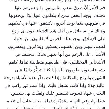
في الأمر أنَّ طرق سعي الناس ورائها وتعبيرهم عنها
تختلف. يوجد البعض ممن لا يتكلمون عنها أبدًا، ويخفونها
في قلوبهم، بينما يوجد آخرون يكشفون عنها في كلامهم.
وهناك مَن سيقاتل من أجل هذه الأشياء، دون أي وازع
على الإطلاق، يوجد هناك آخرون لا يقاتلون من أجلها،
لكنهم، بينهم وبين أنفسهم، يشكون ويتذمَّرون ويكسرون
الأشياء. على الرغم من أنها تظهر بشكل مختلف في
الأشخاص المختلفين، فإن طبائعهم متطابقة تمامًا. كلهم
بشر فاسدون يقاومون الله. إذا كنت تركِّز دائمًا على
الشهرة والربح والمكانة؛ وإذا كنت تقدِّر هذه الأشياء بدرجة
عالية جدًا؛ وإذا كانت تشغل قلبك، وإذا كنت غير راغب في
التخلي عنها، فسوف تسيطر عليك وتقيِّدك بها. ستصبح
عبدًا لها، وفي النهاية ستدمِّرك تمامًا. يجب عليك أن تتعلم
التخلي عن هذه الأشياء والتخلص منها، وأن تتعلم التوصية