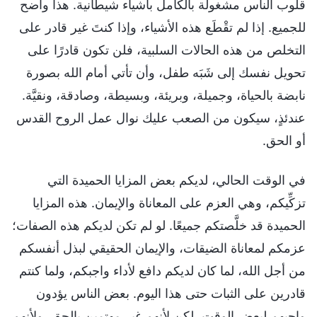
قلوب الناس مشغولة بالكامل بأشياء شيطانية. هذا واضح
للجميع. إذا لم تقْطَع هذه الأشياء، وإذا كنتَ غير قادر على
التخلص من هذه الحالات السلبية، فلن تكون قادرًا على
تحويل نفسك إلى شَبَه طفل، وأن تأتي أمام الله بصورة
نابضة بالحياة، وجميلة، وبريئة، وبسيطة، وصادقة، ونقيَّة.
عندئذٍ، سيكون من الصعب عليك نوال عمل الروح القدس
أو الحق.
في الوقت الحالي، لديكم بعض المزايا الحميدة التي
تزكِّيكم، وهي العزم على المعاناة والإيمان. هذه المزايا
الحميدة قد خلَّصتكم جميعًا. لو لم تكن لديكم هذه الصفات؛
عزمكم لمعاناة الضيقات، والإيمان الحقيقي لبذل أنفسكم
من أجل الله، لما كان لديكم دافع لأداء واجبكم، ولما كنتم
قادرين على الثبات حتى هذا اليوم. بعض الناس يؤدون
واجبهم لبعض الوقت، لكن لأنهم غير مهتمين بالحق، ولأنهم