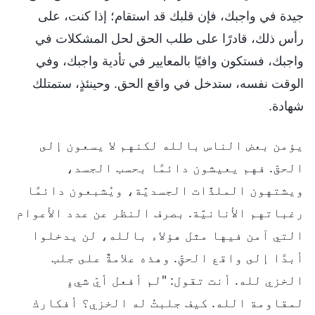
جيدة في واجبك، فإن قلبك قد استقام؛ إذا كنت، على
رأس ذلك، قادرًا على طلب الحق لحل المشكلات في
واجبك، فستكون وافيًا بالمعايير في تأدية واجبك، وفي
الوقت نفسه، ستدخل في واقع الحق. وحينئذٍ، ستمتلك
شهادة.
يؤمن بعض الناس بالله لكنهم لا يسعون إلى
الحقّ. فهم يعيشون دائمًا بحسب الجسد،
ويشتهون الملذَّات الجسديَّة، ويُشبعون دائمًا
رغباتهم الأنانيَّة. بصرف النظر عن عدد الأعوام
التي آمن فيها مثل هؤلاء بالله، لن يدخلوا
أبدًا إلى واقع الحقِّ. وهذه علامةٌ على جلب
الخزي لله. أنت تقول: "لم أفعل أيّ شيءٍ
لمقاومة الله. كيف جلبتُ له الخزي؟ أفكارك