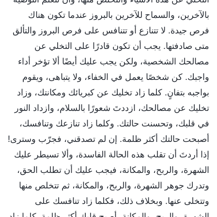
بالآخرين، والسماح للآخرين بالبروز عندما تكون هناك
فرص جيدة. لا تتنازع أو تتنافس على فرص البروز والتألق
متى صادفتها. يجب أن تكون قادرًا على التخلي عن
مصالحك الشخصية، ولكن يجب عليك أيضًا ألا تؤخر أداء
واجبك. كن شخصًا يعمل في الخفاء، ولا يتباهى، ويقوم
بواجبه بتفانٍ. كلما زاد تخليك عن كبريائك ومكانتك، وزاد
تخليك عن مصالحك، ازددتَ شعورًا بالسلام، وازداد النور
في قلبك، وتحسنت حالتك. وكلما زاد تنازعك وتنافسك،
أصبحت حالتك أكثر ظلمة. إن لم تصدقني، فجرّب وسترى!
إذا أردتَ أن تقلب هذه الحالة الفاسدة، وألا تسيطر عليك
الشهرة، والربح، والمكانة، فيجب عليك أن تطلب الحق،
وتدرك جوهر الشهرة، والربح، والمكانة، ثم تتخلص منها
وتتخلى عنها. وبخلاف ذلك، فكلما زاد تنافسك على
الشهرة، والربح، والمكانة، أصبح قلبك أكثر ظلمة. كلما زاد