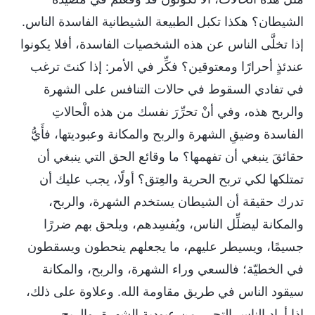
الشيطان؟ هكذا تكبل الطبيعة الشيطانية الفاسدة الناس.
إذا تخلَّى الناس عن هذه الشخصيات الفاسدة، أفلا يكونوا
عندئذٍ أحرارًا ومعتوقين؟ فكِّر في الأمر: إذا كنتَ ترغب
في تفادي السقوط في حالات التنافس على الشهرة
والربح هذه، وفي أنْ تحرِّرَ نفسك من هذه الْحالاتِ
الفاسدة وضيقِ الشهرة والربح والمكانة وعبوديتها، فأَيُّ
حقائقَ ينبغي أن تفهمها؟ ما وقائع الحق التي ينبغي أن
تمتلكها لكي تربح الحرية والعِتق؟ أولًا، يجب عليك أن
تدرك حقيقة أن الشيطان يستخدم الشهرة، والربح،
والمكانة ليضلِّل الناس، ويُفسِدهم، ويلحق بهم ضررًا
جسيمًا، ويسيطر عليهم، ما يجعلهم ينحطون ويسقطون
في الخطيّة؛ فالسعي وراء الشهرة، والربح، والمكانة
سيقود الناس في طريق مقاومة الله. وعلاوة على ذلك،
إذا أراد الناس التحرر من عبودية الشهرة، والربح،