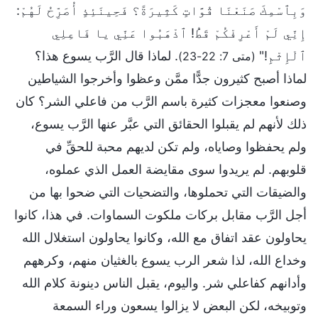
وَبِٱسْمِكَ صَنَعْنَا قُوَّاتٍ كَثِيرَةً؟ فَحِينَئِذٍ أُصَرِّحُ لَهُمْ:
إِنِّي لَمْ أَعْرِفْكُمْ قَطُّ! ٱذْهَبُوا عَنِّي يا فَاعِلِي
ٱلْإِثْمِ!"
. لماذا قال الرَّب يسوع هذا؟
(متى 7: 22-23)
لماذا أصبح كثيرون جدًّا ممَّن وعظوا وأخرجوا الشياطين
وصنعوا معجزات كثيرة باسم الرَّب من فاعلي الشر؟ كان
ذلك لأنهم لم يقبلوا الحقائق التي عبَّر عنها الرَّب يسوع،
ولم يحفظوا وصاياه، ولم تكن لديهم محبة للحقِّ في
قلوبهم. لم يريدوا سوى مقايضة العمل الذي عملوه،
والضيقات التي تحملوها، والتضحيات التي ضحوا بها من
أجل الرَّب مقابل بركات ملكوت السماوات. في هذا، كانوا
يحاولون عقد اتفاق مع الله، وكانوا يحاولون استغلال الله
وخداع الله، لذا شعر الرب يسوع بالغثيان منهم، وكرههم
وأدانهم كفاعلي شر. واليوم، يقبل الناس دينونة كلام الله
وتوبيخه، لكن البعض لا يزالوا يسعون وراء السمعة