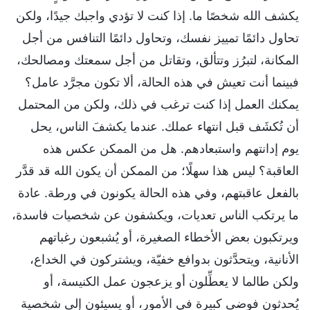
يكشف الله شخصًا ما. إذا كنت لا تؤدي واجبك جيدًا، ولكن
تحاول دائمًا تمييز نفسك، وتحاول دائمًا التنافس من أجل
المكانة، لتبرُز وتتألق، وتقاتل من أجل سمعتك ومصالحك،
فبينما أنت تعيش في هذه الحالة، ألا تكون مجرَّد عامل؟
يمكنك العمل إذا كنت ترغب في ذلك، ولكن من المحتمل
أن تُكشَف قبل انتهاء عملك. عندما يكشفَ الناس، يحل
يوم إدانتهم واستبعادهم. هل من الممكن عكس هذه
العاقبة؟ ليس هذا سهلًا؛ من الممكن أن يكون الله قد قدَّر
بالفعل عاقبتهم، وفي هذه الحالة يكونون في ورطة. عادة
ما يرتكب الناس تعديات، ويكشفون عن شخصيات فاسدة،
ويرتكبون بعض الأخطاء الصغيرة، أو يُشبعون رغباتهم
الأنانية، ويتحدَّثون بدوافع خفيّة، ويشتركون في الخداع،
ولكن طالما لا يعطِّلون أو يزعجون عمل الكنيسة، أو
يُحدثون فوضى كبيرة في الأمور، أو يسيئون إلى شخصية