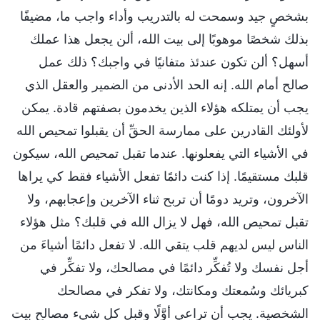
بشخصٍ جيد وسمحت له بالتدريب وأداء واجب ما، مضيفًا
بذلك شخصًا موهوبًا إلى بيت الله، ألن يجعل هذا عملك
أسهل؟ ألن تكون عندئذ متفانيًا في واجبك؟ ذلك عمل
صالح أمام الله. إنه الحد الأدنى من الضمير والعقل الذي
يجب أن يمتلكه هؤلاء الذين يخدمون بصفتهم قادة. يمكن
لأولئك القادرين على ممارسة الحقِّ أن يقبلوا تمحيص الله
في الأشياء التي يفعلونها. عندما تقبل تمحيص الله، سيكون
قلبك مستقيمًا. إذا كنت دائمًا تفعل الأشياء فقط كي يراها
الآخرون، وتريد دومًا أن تربح ثناء الآخرين وإعجابهم، ولا
تقبل تمحيص الله، فهل لا يزال الله في قلبك؟ مثل هؤلاء
الناس ليس لديهم قلب يتقي الله. لا تفعل دائمًا أشياءَ من
أجل نفسك ولا تُفكِّر دائمًا في مصالحك، ولا تفكِّر في
كبريائك وسُمعتك ومكانتك، ولا تفكر في مصالحك
الشخصية. يجب أن تراعي أوَّلًا وقبل كل شيء مصالح بيت