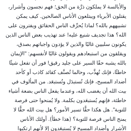
والأبالسة لا يملكون ذرَّة من الحق؛ فهم نجسون وأشرار،
يقتلون الأبرياء ويبتلعون الأناس الصالحين. كيف يمكن
تشبيههم بالله؟ لماذا يُحرِّف الناس الحقائق ويفترون على
الله؟ هذا تجديف شنيع عليه! عند تهذيب بعض الناس الذين
يكونون سلبيين غالبًا والذين لا يؤدون واجباتهم بصدق،
ويقلقون من استبعادهم ويقولون غالبًا لأنفسهم: "الإيمان
بالله يشبه حقًا السير على جليد رقيق! فور أن تفعل شيئًا
خاطئًا، فإنك تُهذَّب، وحالما تُصنَّف كقائد كاذب أو كأحد
أضداد المسيح، فإنك تُستبدَل وتُستبعَد. من المألوف في
بيت الله أن يغضب الله، وعندما يفعل الناس بضعة أشياء
خاطئة، فإنهم يُستبعَدون بكلمة. ولا يُمنحوا حتى فرصة
للتوبة". هل هكذا حقًّا تسير الأمور؟ هل بيت الله حقًّا لا
يمنح الناس فرصة للتوبة؟ (هذا خطأ). أولئك الأناس
الأشرار وأضداد المسيح لا يُستبعَدون إلا لأنهم ارتكبوا