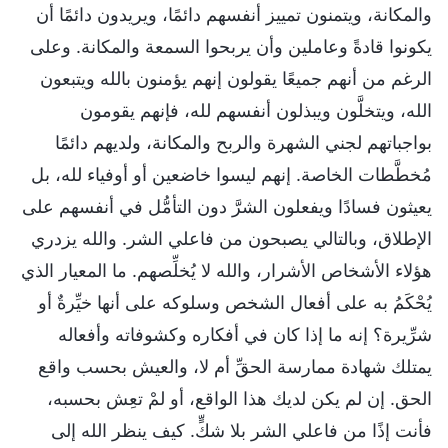
والمكانة، ويتمنون تمييز أنفسهم دائمًا، ويريدون دائمًا أن
يكونوا قادةً وعاملين وأن يربحوا السمعة والمكانة. وعلى
الرغم من أنهم جميعًا يقولون إنهم يؤمنون بالله ويتبعون
الله، ويتخلَّون ويبذلون أنفسهم لله، فإنهم يقومون
بواجباتهم لجني الشهرة والربح والمكانة، ولديهم دائمًا
مُخطَّطات الخاصة. إنهم ليسوا خاضعين أو أوفياء لله، بل
يعيثون فسادًا ويفعلون الشرَّ دون التأمُّل في أنفسهم على
الإطلاق، وبالتالي يصبحون من فاعلي الشر. والله يزدري
هؤلاء الأشخاص الأشرار، والله لا يُخلِّصهم. ما المعيار الذي
يُحْكَمُ به على أفعال الشخص وسلوكه على أنها خيِّرةٌ أو
شرِّيرة؟ إنه ما إذا كان في أفكاره وكشوفاته وأفعاله
يمتلك شهادة ممارسة الحقِّ أم لا، والعيش بحسب واقع
الحق. إن لم يكن لديك هذا الواقع، أو لمْ تعِش بحسبه،
فأنت إذًا من فاعلي الشر بلا شكٍّ. كيف ينظر الله إلى