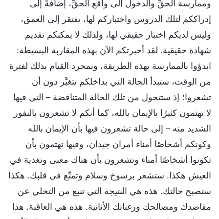
وممارسة الحقِّ والدخول إلى واقع الحقِّ، إضافةً إلى
إدراككم لتلك الدروس واختباركم لها، يفتقر إلى العمق،
وليس لديكم اختبار حقيقي لها، ولذلك لا يمكنكم تقديم
شهادة حقيقية. لقد أخبرتكم الآن بهذه المقاربة البسيطة:
ابدؤوا بالممارسة بهذه الطريقة، وبمجرد القيام بذلك لفترة
من الوقت، ستبدأ الحالة التي بداخلكم تتغيَّر دون أن
تشعروا؛ إذ ستتحول من تلك الحالة المتناقضة – التي فيها
لا تهتمون كثيرًا بالإيمان بالله، كما أنكم لا تشعرون بالنفور
الشديد منه – إلى حالة تشعرون فيها بأن الإيمان بالله
وكونكم أشخاصًا أمناء أمران جيدان، وفيها تهتمون بأن
تكونوا أشخاصًا أمناء وتشعرون بأن هناك معنى وتغذية في
العيش هكذا. ستشعر برسوخ وسلام وتمتّع في قلبك. هكذا
ستصبح حالتك. هذه هي النتيجة التي تنبع من التخلي عن
مقاصدك ومصالحك ورغباتك الأنانية. هذه هي العاقبة. هذا