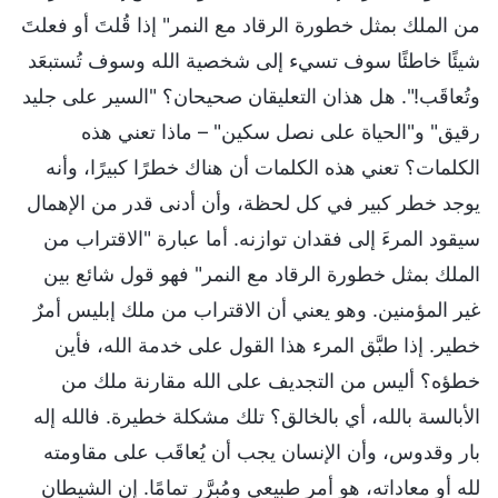
من الملك بمثل خطورة الرقاد مع النمر" إذا قُلتَ أو فعلتَ
شيئًا خاطئًا سوف تسيء إلى شخصية الله وسوف تُستبعَد
وتُعاقَب!". هل هذان التعليقان صحيحان؟ "السير على جليد
رقيق" و"الحياة على نصل سكين" – ماذا تعني هذه
الكلمات؟ تعني هذه الكلمات أن هناك خطرًا كبيرًا، وأنه
يوجد خطر كبير في كل لحظة، وأن أدنى قدر من الإهمال
سيقود المرءَ إلى فقدان توازنه. أما عبارة "الاقتراب من
الملك بمثل خطورة الرقاد مع النمر" فهو قول شائع بين
غير المؤمنين. وهو يعني أن الاقتراب من ملك إبليس أمرٌ
خطير. إذا طبَّق المرء هذا القول على خدمة الله، فأين
خطؤه؟ أليس من التجديف على الله مقارنة ملك من
الأبالسة بالله، أي بالخالق؟ تلك مشكلة خطيرة. فالله إله
بار وقدوس، وأن الإنسان يجب أن يُعاقَب على مقاومته
لله أو معاداته، هو أمر طبيعي ومُبرَّر تمامًا. إن الشيطان