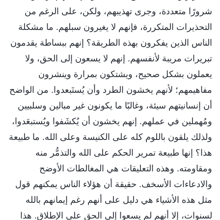
شرورًا متعددة، وجرى تهذيبهم، ولكن، على الرغم من
التحذيرات المتكررة، فإنهم لا يغيرون سبلهم. ما مشكلة
الناس الذين يفكرون بهذه الطريقة؟ إنهم ببساطة يقدمون
تبريرات مريبة لأنفسهم. إنهم لا يسعون إلى الحق، ولا
يعملون بشكل صحيح، ويشتكون بمرارة وينشرون
مفاهيمهم؛ لأنهم يخشون الطرد وأن يُستَبعدوا. من الواضح
أن إنسانيتهم سيئة، وغالبًا ما يكونون غير مبالين وسلبيين
ومُهملين في عملهم. إنهم يخشون أن يُكشَفوا ويُستبعَدوا،
ولذلك يلقون باللوم كله على الكنيسة وعلى الله. ما طبيعة
هذا؟ إنها طبيعة تمرير الحكم على الله والتذمُّر منه
ومقاومته. وهذه التعليقات هي المغالطات الأوضح
والادعاءات الأسخف. حقيقة أن هؤلاء الناس يمكنهم قول
مثل هذه الأشياء هي دليل على أنهم رغم إيمانهم بالله
لسنوات، إلا أنهم لم يسعوا إلى الحق على الإطلاق. هذا