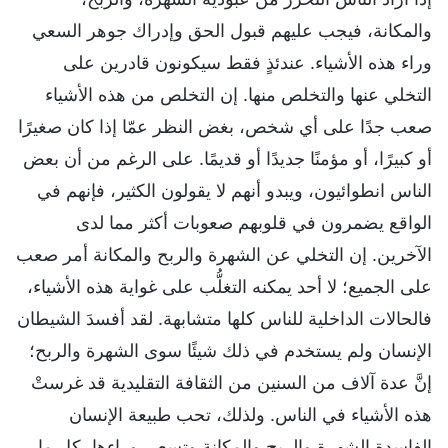
والمكانة، فيجب عليهم قبول الحق وإدراك جوهر السعي
وراء هذه الأشياء. عندئذٍ فقط سيكونون قادرين على
التخلي عنها والتخلص منها. إن التخلص من هذه الأشياء
صعب جدًا على أي شخص، بغض النظر عمّا إذا كان صغيرًا
أو كبيرًا، أو مؤمنًا جديدًا أو قديمًا. على الرغم من أن بعض
الناس انطوائيون، ويبدو أنهم لا يقولون الكثير، فإنهم في
الواقع يضمرون في قلوبهم صعوبات أكثر مما لدى
الآخرين. إن التخلي عن الشهرة والربح والمكانة أمر صعب
على الجميع؛ لا أحد يمكنه التغلُّب على غواية هذه الأشياء،
فالحالات الداخلية للناس كلها متشابهة. لقد أفسدَ الشيطان
الإنسان ولم يستخدم في ذلك شيئًا سوى الشهرة والربح؛
إنَّ عدة آلاف من السنين من الثقافة التقليدية قد غرستْ
هذه الأشياء في الناس. ولذلك، تحب طبيعة الإنسان
الفاسدة الشهرة والربح والمكانة وتسعى وراءها، كل ما