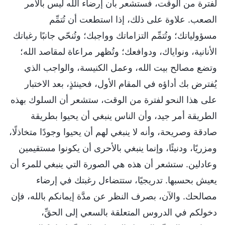
لفترة من الوقت، فستشعر بأن إرضاء الله ليس بالأمر
الصعب. علاوة على ذلك، إذا استطعت أن تُتمِّم
مسؤولياتك؛ وتُتمِّم التزاماتك وواجبك؛ وتُنحّي جانبًا رغباتك
الأنانية، ونواياك، ودوافعك؛ وتُظهر مراعاة لمقاصد الله؛
وتضع مصالح بيت الله، وعمل الكنيسة، والواجب الذي
يُفترض بك أداؤه في المقام الأول، فحينئذٍ، بعد الاختبار
على هذا النحو لفترة من الوقت، ستشعر أن السلوك بهذه
الطريقة أمر جيد، وأن الناس ينبغي أن يحيوا بطريقة
صادقة وصريحة، وأنه لا ينبغي لهم أن يحيوا وجودًا متخاذلًا،
ومزريًا، ودنيئًا، وإنما ينبغي بالأحرى أن يكونوا مستقيمين
وعادلين. ستشعر أن هذه هي الصورة التي ينبغي للمرء أن
يعيش بحسبها. تدريجيًا، ستتضاءل رغبتك في إرضاء
مصالحك. والآن، بصرف النظر عن مدَّة إيمانكم بالله، فإن
دخولكم في الدروس المتعلقة بالسعي إلى الحقِّ،