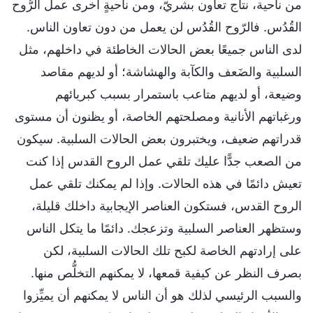
من ناحية، نتاج تعاون بشريّ، ومن ناحيةٍ أخرى عمل الرُّوح
القُدُس. فالرّوح القُدُس لن يعمل من دون تعاون الناس.
لدى الناس جميعًا بعض الحالات الخاطئة في داخلهم، مثل
السلبية والضَعف والكآبة والهشاشة؛ أو لديهم مقاصد
وضيعة، أو لديهم متاعب باستمرار بسبب كبريائهم
ورغباتهم الأنانية ومصلحتهم الخاصة، أو يظنون أن مستوى
قدراتهم ضعيف، ويختبرون بعض الحالات السلبية. سيكون
من الصعب جدًّا عليك تلقي عمل الروح القدس إذا كنت
تعيش دائمًا في هذه الحالات. وإذا لم يمكنك تلقي عمل
الروح القدس، فستكون العناصر الإيجابية داخلك قليلة،
وستظهر العناصر السلبية وتزعجك. دائمًا ما يتكل الناس
على إرادتهم الخاصة لكبح تلك الحالات السلبية، لكن
بصرف النظر عن كيفية قمعها، لا يمكنهم التخلُّص منها.
والسبب الرئيسي لذلك هو أن الناس لا يمكنهم أن يميِّزوا