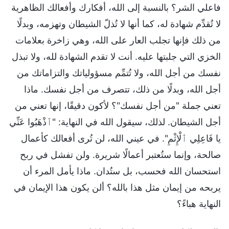
فاعلي الشر؟ بالنسبة إلى الله، أفكارك وأفعالك الظاهرية
لا تُقدِّم شهادة له، كما أنها لا تُذلّ الشيطان وتهزمه، وبدلًا
من ذلك فإنها تجلب العار على الله، وهي زاخرة بعلامات
الخزي التي جلبتها عليه. أنت لا تقدم الشهادة لله، ولا تبذل
نفسك من أجل الله، ولا تُتمِّم مسؤولياتك والتزاماتك من
أجل الله، وبدلًا من ذلك، تتصرف من أجل نفسك. ماذا
تعني جملة "من أجل نفسك"؟ لأكون دقيقًا، إنها تعني من
أجل الشيطان. لذلك، سيقول الله في النهاية: "ٱذْهَبُوا عَنِّي
يا فَاعِلِي ٱلْإِثْمِ". في عيني الله، لن تُرى أفعالك كأعمال
صالحة، وإنما ستُعتبر أعمالًا شريرة. ولن تفشل في ربح
استحسان الله فحسب، بل ستُدان. ماذا يأمل المرء أن
يربحه من إيمان مثل هذا بالله؟ ألن يكون هذا الإيمان في
النهاية هباءً؟