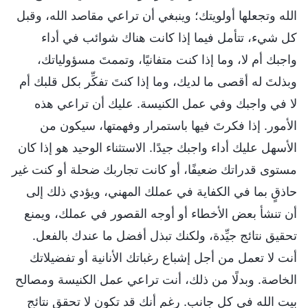
الله وتجعلها أولويتك؛ وينبغي أن تراعي مقاصد الله، وقبل
كل شيء، تتأمل فيما إذا كانت هناك شوائب في أداء
واجبك أم لا، وما إذا كنت متفانيًا، وتممتَ مسؤولياتك،
وبذلتَ له أقصى ما لديك، وما إذا كنتَ تفكِّر بكل قلبك أم
لا في واجبك وفي عمل الكنيسة. عليك أن تراعي هذه
الأمور. إذا فكرتَ فيها باستمرار وفهمتها، سيكون من
الأسهل عليك أداء واجبك جيدًا. الاستثناء الوحيد هو إذا كان
مستوى قدراتك ضعيفًا، أو كانت تجاربك ضحلة أو كنت غير
حاذقٍ بما في الكفاية في عملك المهني، ويؤدي ذلك إلى
أن تنشأ بعض الأخطاء أو أوجه القصور في عملك، ويمنع
تحقيق نتائج جيِّدة، ولكنك تبذل أفضل ما عندك بالفعل.
أنت لا تعمل من أجل إشباع رغباتك الأنانية أو تفضيلاتك
الخاصة. وبدلًا من ذلك، أنت تراعي عمل الكنيسة ومصالح
بيت الله في كل جانب. رغم أنك قد تكون لا تحقق نتائج