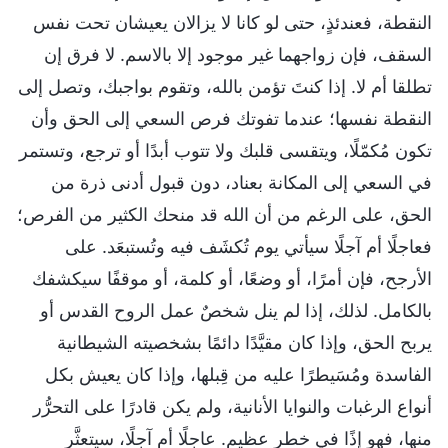
النقطة، فعندئذٍ، حتى لو كانا لا يزالان يعيشان تحت نفس
السقف، فإن زواجهما غير موجود إلا بالاسم. لا فرق إن
تطلقا أم لا. إذا كنتَ تؤمن بالله، وتقوم بواجبك، وتصل إلى
النقطة نفسها؛ عندما تفوتك فرص السعي إلى الحق وأن
تكون مُكمّلًا، ويتقسى قلبك ولا تتوب أبدًا أو ترجع، وتستمر
في السعي إلى المكانة بعناد، دون قبول أدنى ذرة من
الحق، على الرغم من أن الله قد منحك الكثير من الفرص؛
فعاجلًا أم آجلًا سيأتي يوم تُكشَف فيه وتُستبعَد. على
الأرجح، فإن أمرًا، أو وضعًا، أو كلمة، أو موقفًا سيكشفك
بالكامل. لذلك، إذا لم ينل شخصٌ عمل الروح القدس أو
يربح الحق، وإذا كان مقيَّدًا دائمًا بشخصيته الشيطانية
الفاسدة ومُسَيطرًا عليه من قِبلها، وإذا كان يعيش بكل
أنواع الرغبات والنوايا الأنانية، ولم يكن قادرًا على التحرُّر
منها، فهو إذًا في خطر عظيم. عاجلًا أم آجلًا، سيتعثَّر