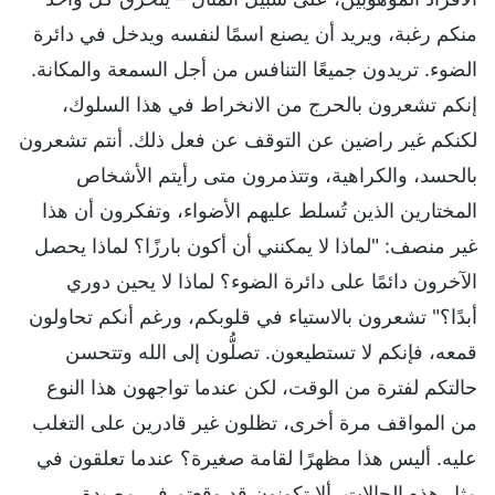
منكم رغبة، ويريد أن يصنع اسمًا لنفسه ويدخل في دائرة
الضوء. تريدون جميعًا التنافس من أجل السمعة والمكانة.
إنكم تشعرون بالحرج من الانخراط في هذا السلوك،
لكنكم غير راضين عن التوقف عن فعل ذلك. أنتم تشعرون
بالحسد، والكراهية، وتتذمرون متى رأيتم الأشخاص
المختارين الذين تُسلط عليهم الأضواء، وتفكرون أن هذا
غير منصف: "لماذا لا يمكنني أن أكون بارزًا؟ لماذا يحصل
الآخرون دائمًا على دائرة الضوء؟ لماذا لا يحين دوري
أبدًا؟" تشعرون بالاستياء في قلوبكم، ورغم أنكم تحاولون
قمعه، فإنكم لا تستطيعون. تصلُّون إلى الله وتتحسن
حالتكم لفترة من الوقت، لكن عندما تواجهون هذا النوع
من المواقف مرة أخرى، تظلون غير قادرين على التغلب
عليه. أليس هذا مظهرًا لقامة صغيرة؟ عندما تعلقون في
مثل هذه الحالات، ألا تكونون قد وقعتم في مصيدة