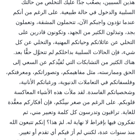
هذين السببين، يصعُب جدًا عليك التخلُّص من حالتك
السلبية والدخول في حالة طبيعية. على الرغم من أنكم
عندما تؤدون واجبكم الآن، تتحملون المشقة، وتعملون
بجد، وتبذلون الكثير من الجهد، وتكونون قادرين على
التخلي عن عائلاتكم وحياتكم المهنية، والتخلي عن كل
شيء، فإن الحالات السلبية بداخلكم لم تتحوَّل حقًّا بعد.
هناك الكثير من التشابكات التي تُقيِّدكم عن السعي إلى
الحق وممارسته، مثل مفاهيمكم، وتصوراتكم، ومعرفتكم،
وفلسفاتكم في التعاملات الدنيوية، ورغباتكم الأنانية،
وشخصياتكم الفاسدة. لقد ملأت هذه الأشياء المعاكسة
قلوبكم. على الرغم من صغر سِنِّكم، فإن أفكاركم معقَّدة
للغاية. تراقبون وتدرسون كل كلمة وتعبير مني، ثم
تفكرون فيها بإفراط لا نهاية له. لمَ هذا؟ إنكم تتبعون الله
منذ سنوات عدة، لكنني لم أرَ فيكم أي تقدم أو تغيير.