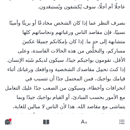
عاجلًا أم آجلًا، سوف يُكشفون ويُستبعَدون.
بصرف النظر عما إذا كان الشخص مخادعًا أو بريئًا وأمينًا
نسبيًا، فإن مقاصد الناس ورغباتهم ونجاساتهم كلها
متشابهة إلى حدٍ ما. إذا كان بإمكانكم جميعًا عكسَ
مساركم، والتخلُّص من هذه الحالات الفاسدة، وعلى
الأقل، تقومون بواجبكم جيدًا، سيكون لديكم شَبَه الإنسان.
إذا كنتَ تحمِل مقاصدك الشخصية ودوافعك ورغباتك أثناء
قيامك بواجبك، فمن المحتمل جدًا أن تتسبب في
انحرافات وأخطاء، وسيكون من الصعب جدًا عليك التعامل
مع الأمور بحسب المبادئ، أو القيام بواجبك جيدًا وبما
يتماشى مع مقاصد الله. هذا لأن الناس لا مبالين للغاية،
ومليؤون بالكثير من الشوائب. إذا كنت تريد أداء واجبك
على نحوٍ جيد، فيجب عليك أولًا علاج مقاصدك ورغباتك