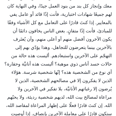
معك وإنجاز كل بند من بنود العمل جيدًا، وفي النهاية كان
لهم جميعًا شهادات اختبارية، فأنت إذًا قائد أو عامل يفي
بالمعايير. إذا كنتَ قادرًا على التعامل مع كل الأشياء وفقًا
للمبادئ، فأنت إذًا متفانٍ. بعض الناس يخافون دائمًا أن
يكون الآخرون أفضل منهم أو أعلى منهم، وأن يُعتَرف
بالآخرين بينما يتعرضون للتجاهل، وهذا يؤدّي بهم إلى
التهجّم على الآخرين واستبعادهم. أليست هذه حالة من
حالات حسد أناس ذوي موهبة؟ أليست هذه أنانيَّة وحقارة؟
أي نوع من الشخصية هذه؟ إنّها شخصية شرسة. هؤلاء
الذين لا يفكرون إلا في مصالحهم الشخصية، الذين لا
يُرضون إلا رغباتهم الأنانيَّة، بلا تفكير في الآخرين ولا
مراعاة لمصالح بيت الله، لديهم شخصية رديئة، ولا يحبّهم
الله. إن كنتَ قادرًا فعلًا على إظهار المراعاة لمقاصد الله،
ستكون قادرًا على معاملة الآخرين بإنصاف. إذا أوصيت