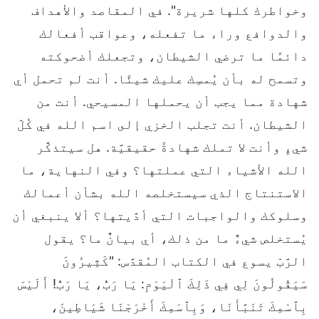
وخواطرك كلها شريرة". في المقاصد والأهداف
والدوافع وراء ما تفعله، وعواقب أفعالك
دائمًا ما ترضي الشيطان، وتجعلك أضحوكته
وتسمح له بأن يُمسِك عليك شيئًا. أنت لم تحمل أي
شهادة مما يجب أن يحملها المسيحي. أنت من
الشيطان. أنت تجلب الخزي إلى اسم الله في كُلّ
شيءٍ وأنت لا تملك شهادةً حقيقيَّة. هل سيتذكَّر
الله الأشياء التي عملتها؟ وفي النهاية، ما
الاستنتاج الذي سيستخلصه الله بشأن أعمالك
وسلوكك والواجبات التي أدَّيتها؟ ألا ينبغي أن
يُستخلص شيءٌ ما من ذلك، أي بيانٌ ما؟ يقول
الرَّبّ يسوع في الكتاب المُقدَّس: "كَثِيرُونَ
سَيَقُولُونَ لِي فِي ذَلِكَ ٱلْيَوْمِ: يَا رَبُّ، يَا رَبُّ! أَلَيْسَ
بِٱسْمِكَ تَنَبَّأْنَا، وَبِٱسْمِكَ أَخْرَجْنَا شَيَاطِينَ،