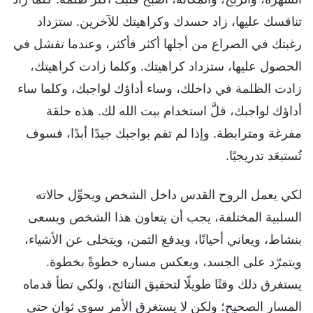
تنافسك عليها، زاد حسدك وكراهيتك للآخرين. ستزداد
رغبتك في الصراع من أجلها أكثر فأكثر، وعندما تفشل في
الحصول عليها، ستزداد كراهيتك. وكلما زادت كراهيتك،
زادت الظلمة في داخلك، وساء أداؤك لواجبك، وكلما ساء
أداؤك لواجبك، قلَّ استخدام بيت الله لك. هذه حلقة
مفرغة ومترابطة. وإذا لم تقم بواجبك جيدًا أبدًا، فسوف
تُستبعَد تدريجيًا.
لكي يعمل الروح القدس داخل الشخص ويحوِّل حالاته
السلبية المختلفة، يجب أن يتعاون هذا الشخص ويسعى
بنشاط، ويعاني أحيانًا، ويدفع الثمن، ويتخلى عن الأشياء،
ويتمرّد على الجسد، ويعكس مساره خطوةً بخطوة.
يستغرق ذلك وقتًا طويلًا لتحقيق النتائج، ولكي تطأ قدماه
المسار الصحيح؛ ولكن لا يستغرق الأمر سوى ثوانٍ حتى