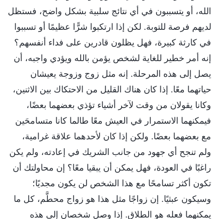
الله، أو يتسببون في أي نتائج سلبية بشكل واضح، فستظل
لديهم فرصة للتوبة. لكن إذا ارتكبوا شرًّا عظيمًا أو تسببوا
في كارثة كبيرة، فهل يظلون قادرين على فداء أنفسهم؟
إنه أمر خطير للغاية لشخص يؤمن بالله ويؤدي واجبه، أن
يصل إلى هذه المرحلة. إنه مثل زوج وزوجة يعيشان
حياتهما معًا. إذا كان هناك القليل من الاحتكاك بين الاثنين،
وكانا يقولان من وقت لآخر أشياء تؤذي بعضهما بعضًا،
فيمكنهما الاستمرار في العيش معًا طالما كانا متسامحَين
مع بعضهما بعضًا. ولكن إذا كان لأحدهما علاقة غرامية،
ولم تنجح أي جهود من جانب الشريك في إعادته، ولم يكن
راغبًا في العودة، فهل يمكن أن يبقيا معًا؟ إن محاولتك أن
تكون أكثر تسامحًا مع هذا الشخص لن يكون مجديًا؛
وسيكون عبثيًا. إن زواجًا مثل هذا هو زواج محطَّم، كل ما
يمكنهما فعله هو الطلاق. إذا وصل شخصان إلى هذه