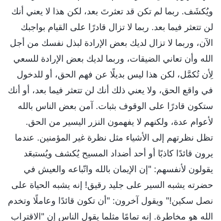
ويُكشَف. ربما لم تكن قد تعثرتَ بعد، لكن هذا لا يعني أنك
لن تتعثر فيما بعد. ربما لا تزال قادرًا على القيام بواجبك
الآن، وربما لا تزال لديك بعض الإرادة لبذل نفسك من أجل
الله وأن تعاني الضيقات، وربما لديك بعض الإرادة للسعي
لِأن تُكمَّل، لكن هذا ليس بديلًا عن فهم الحق، أو للدخول
في واقع الحق، ولا يعني ذلك أنك لن تتعثر فيما بعد، أو أنك
ستكون قادرًا على الوقوف بثبات. آمن بعض الناس بالله
لأعوام عدة، ولكنهم لا يفهمون النزر اليسير من الحق.
تظل نظرتهم إلى الأشياء مثل نظرة غير المؤمنين. عندما
يرون قائدًا كاذبًا أو أحد أضداد المسيح يُكشف ويُستبعَد
يقولون لأنفسهم: "إن الإيمان بالله واتّباعه والعيش في
حضرته يشبه السير على جليد رقيق! إنه يشبه الحياة على
نصل سكين!" ويقول آخرون: "أن تكون قائدًا وعاملًا وتخدم
الله هو مخاطرة. إنه تمامًا مثلما يقول الناس إن "الاقتراب