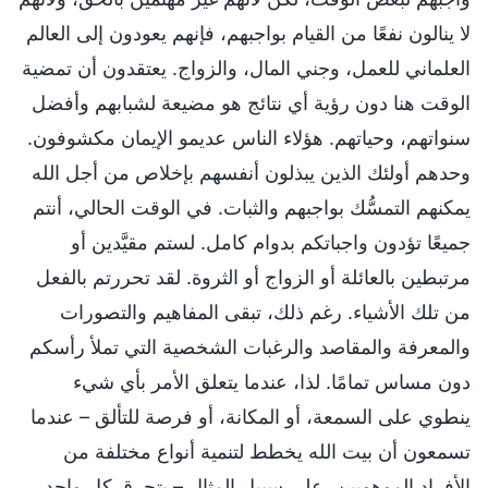
لا ينالون نفعًا من القيام بواجبهم، فإنهم يعودون إلى العالم
العلماني للعمل، وجني المال، والزواج. يعتقدون أن تمضية
الوقت هنا دون رؤية أي نتائج هو مضيعة لشبابهم وأفضل
سنواتهم، وحياتهم. هؤلاء الناس عديمو الإيمان مكشوفون.
وحدهم أولئك الذين يبذلون أنفسهم بإخلاص من أجل الله
يمكنهم التمسُّك بواجبهم والثبات. في الوقت الحالي، أنتم
جميعًا تؤدون واجباتكم بدوام كامل. لستم مقيَّدين أو
مرتبطين بالعائلة أو الزواج أو الثروة. لقد تحررتم بالفعل
من تلك الأشياء. رغم ذلك، تبقى المفاهيم والتصورات
والمعرفة والمقاصد والرغبات الشخصية التي تملأ رأسكم
دون مساس تمامًا. لذا، عندما يتعلق الأمر بأي شيء
ينطوي على السمعة، أو المكانة، أو فرصة للتألق – عندما
تسمعون أن بيت الله يخطط لتنمية أنواع مختلفة من
الأفراد الموهوبين، على سبيل المثال – يتحرق كل واحد