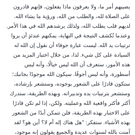
يصيبهم أمر ما، ولا يعرفون ماذا يفعلون، فإنهم قادرون
على الصلاة لله، والطلب من الله، ورؤية ما يشاء الله.
لديهم قلب يطلب الله، ولذلك يرشدهم الله في هذا الأمر.
وعندما تُكشف النتيجة في النهاية، يمكنهم عندئذٍ أن يروا
ترتيبات يد الله. ليست عبارة جوفاء أن نقول إن الله له
السيادة على كل شيء. لذا، من خلال اختبار المزيد من
هذه الأمور، ستعرف أن الله ليس خيالًا، وأنه ليس
أسطورة، وأنه ليس أجوفًا. سيكون الله موجودًا بجانبك؛
ستكون قادرًا على الشعور بوجوده، وستشعر بإرشاده،
وستشعر بترتيبات يده وتدبيراته. وبهذه الطريقة، ستدرك
أكثر فأكثر واقعية الله وعمليته. ولكن، إذا لم تكن قادرًا
على الاختبار بهذه الطريقة، فلن تتمكن أبدًا من الشعور
بهذه الأشياء. ستفكر: "هل هناك إله أم لا؟ أين هو؟ لقد
آمنت بالله لسنوات عديدة والجميع يقولون إنه موجود،