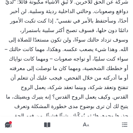
شركة عن الحق للآخرين. لا تُبقِ الأشياء مكبوتة قائلًا: "لديَّ
دوافع وصعوبات. وحالتي الداخلية رديئة وسلبية. لن أخبر
أحدًا، وسأحتفظ بالأمر في نفسي". إذا كنت تكبت الأمور
دائمًا دون حلها، فسوف تصبح أكثر سلبية باستمرار،
وسوف تزداد حالتك سوءًا، ولن تكون مستعدًا للصلاة إلى
الله. وهذا شيء يصعب عكسه. وهكذا، مهما كانت حالتك –
سواء كنت سلبيًا، أو تواجه صعوبات – ومهما كانت نواياك
أو خططك الشخصية، ومهما كان ما توصلت إلى معرفته
أو ما أدركته من خلال الفحص، فيجب عليك أن تتعلم أن
تنفتح وتعقد شركة، وبينما تعقد شركة، يعمل الروح
القدس. وكيف يعمل الروح القدس؟ إنه ينيرك ويضيئك، ما
يتيح لك أن ترى بوضوح مدى خطورة المشكلة وتعرف
جذرها وجوهرها؛ ثم يُمكّنك، شيئًا فشيئًا، من فهم الحق
وفهم مقاصده، ورؤية طريق الممارسة، والدخول في واقع