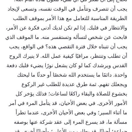
يجب أن تتصرف وتتأمل في الوقت نفسه، وتسعى لإيجاد
الطريقة المناسبة للتعامل مع هذا الأمر بموقف الطلب
والانتظار في قلبك. إذا لم تكن لديك أدنى فكرة عن الأمر،
فابحث عن شخص لتسأله وتستفسر منه. ما الموقف الذي
يجب أن تتبناه خلال فترة التقصي هذه؟ في الواقع، يجب
أن تطلب وتنتظر، مراقبًا كيفية عمل الله. لا ينيرك الروح
القدس ويرشدك كما لو كان يشعل نورًا يضيء قلبك دفعة
واحدة. دائمًا ما يستخدم الله شخصًا أو حدثًا ما ليحثك
ويجعلك تفهم. ثمة طرق عديدة للطلب غير الركوع
بخشوع للصلاة والبقاء راكعًا لساعات؛ فذلك يؤخر كل
الأمور الأخرى. في بعض الأحيان، قد يتأمل المرء في أمر
ما أثناء السير؛ وفي بعض الأحيان الأخرى، عندما تطرأ
مسألة ما، قد يسرع المرء إلى عقد شركة عنها بوصفه
جماعة؛ أحيانًا، قد يطلب من الأعلى؛ وأحيانًا أخرى، قد