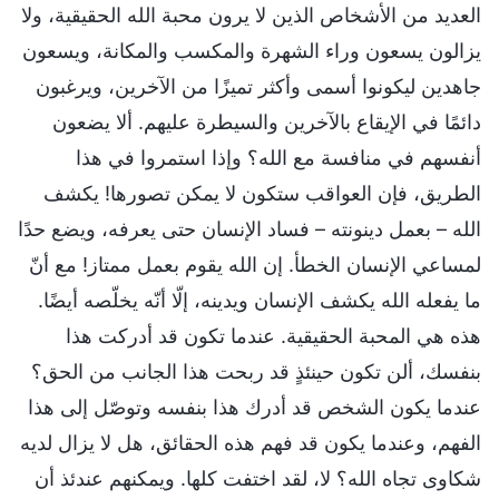
العديد من الأشخاص الذين لا يرون محبة الله الحقيقية، ولا
يزالون يسعون وراء الشهرة والمكسب والمكانة، ويسعون
جاهدين ليكونوا أسمى وأكثر تميزًا من الآخرين، ويرغبون
دائمًا في الإيقاع بالآخرين والسيطرة عليهم. ألا يضعون
أنفسهم في منافسة مع الله؟ وإذا استمروا في هذا
الطريق، فإن العواقب ستكون لا يمكن تصورها! يكشف
الله – بعمل دينونته – فساد الإنسان حتى يعرفه، ويضع حدًا
لمساعي الإنسان الخطأ. إن الله يقوم بعمل ممتاز! مع أنّ
ما يفعله الله يكشف الإنسان ويدينه، إلّا أنّه يخلّصه أيضًا.
هذه هي المحبة الحقيقية. عندما تكون قد أدركت هذا
بنفسك، ألن تكون حينئذٍ قد ربحت هذا الجانب من الحق؟
عندما يكون الشخص قد أدرك هذا بنفسه وتوصّل إلى هذا
الفهم، وعندما يكون قد فهم هذه الحقائق، هل لا يزال لديه
شكاوى تجاه الله؟ لا، لقد اختفت كلها. ويمكنهم عندئذ أن