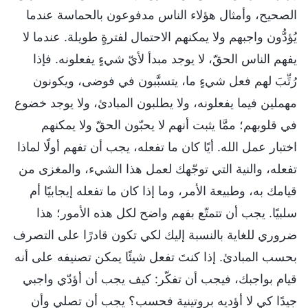
الصحيح، وأمثال هؤلاء الناس مدفوعون بالحماسة عندما
يُؤدُّون واجبهم ولا يمكنهم الاحتمال لفترةٍ طويلة. عندما لا
يفهم الناس الحقّ، لا يوجد مبدأ لأيّ شيءٍ يفعلونه. فإذا
رُتِّبَ لهم فعل شيءٍ ما، يتسبَّبون في فوضى، ويكونون
مهملين فيما يفعلونه، ولا يطلبون المبادئ، ولا يوجد خضوع
في قلوبهم؛ ممَّا يثبت أنهم لا يحبّون الحقّ ولا يمكنهم
اختبار عمل الله. أيًا كان ما تفعله، يجب أن تفهم أولًا لماذا
تفعله، والنية التي توجّهك لعمل هذا الشيء، والمغزى من
قيامك به، وطبيعة الأمر، وما إذا كان ما تفعله إيجابيًا أم
سلبيًا. يجب أن تتمتّع بفهم واضح لكل هذه الأمور؛ هذا
ضروري للغاية بالنسبة إليك لكي تكون قادرًا على التصرف
بحسب المبادئ. إذا كنتَ تفعل شيئًا يمكن تصنيفه على أنه
قيام بواجبك، فيجب أن تفكّر: كيف يجب أن أؤدّي واجبي
جيدًا كي لا أؤديه بروتينية فحسب؟ يجب أن تصلي وأن