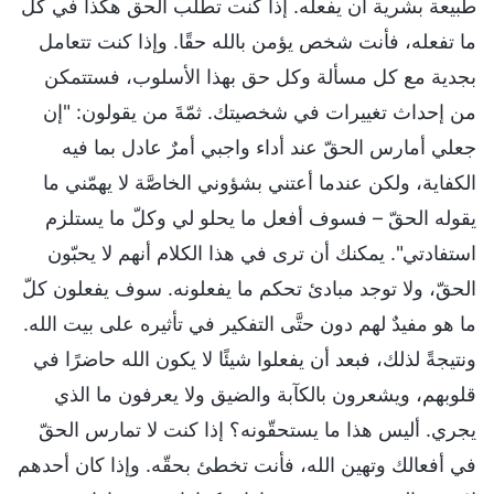
طبيعة بشرية أن يفعله. إذا كنت تطلب الحق هكذا في كل
ما تفعله، فأنت شخص يؤمن بالله حقًا. وإذا كنت تتعامل
بجدية مع كل مسألة وكل حق بهذا الأسلوب، فستتمكن
من إحداث تغييرات في شخصيتك. ثمّةَ من يقولون: "إن
جعلي أمارس الحقّ عند أداء واجبي أمرٌ عادل بما فيه
الكفاية، ولكن عندما أعتني بشؤوني الخاصَّة لا يهمّني ما
يقوله الحقّ – فسوف أفعل ما يحلو لي وكلّ ما يستلزم
استفادتي". يمكنك أن ترى في هذا الكلام أنهم لا يحبّون
الحقّ، ولا توجد مبادئ تحكم ما يفعلونه. سوف يفعلون كلّ
ما هو مفيدٌ لهم دون حتَّى التفكير في تأثيره على بيت الله.
ونتيجةً لذلك، فبعد أن يفعلوا شيئًا لا يكون الله حاضرًا في
قلوبهم، ويشعرون بالكآبة والضيق ولا يعرفون ما الذي
يجري. أليس هذا ما يستحقّونه؟ إذا كنت لا تمارس الحقّ
في أفعالك وتهين الله، فأنت تخطئ بحقّه. وإذا كان أحدهم