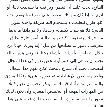
النتائج، يجب عليك أن تنتظر، وتراقب ما سيحدث تاليًا، أو
لترى ما إذا كان سيحثّك شخص على معرفة بالوضع. هذه
كلها طرق للطلب. لا يستخدم الله طريقة واحدة لتنوير
الناس؛ فلا هو ينيرك بكلماته وحدها، ولا هو دائمًا ما يجعل
من حولك يرشدونك. كيف ينيرك الله بأمور خارج نطاق
معرفتك، بأمور لم تصادفها من قبل؟ إنه ينيرك أحيانًا من
خلال أشخاص، وأحداث، وأشياء مختلفة، وفي هذه الحالة
يجب أن تسعى إلى خبير أو شخص يفهم في هذا المجال
لينصحك. يجب أن تسرع بالبحث عمّن يفهم هذا المجال،
وتأخذ منه بعض الإرشادات، ثم تقوم بالشيء وفقًا للمبادئ،
والله سيرشدك أثناء قيامك به. ولكن يجب أن تفهم قليلًا
من المهارات المهنية أو التخصص المعني، وأن يكون لديك
تصور ما عنه؛ سيُنيرك الله بما يجب عليك فعله على هذا
الأساس.