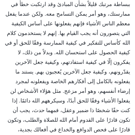
ببساطة مرتبك قليلاً بشأن المبادئ وقد ارتكبت خطأً في
ممارستك، وهو أمر يمكن التسامح معه. ولكن عندما يفعل
معظم الناس الأشياء فإنهم يفعلونها على أساس الكيفية
التي يتصورون أنه يجب القيام بها. إنهم لا يستخدمون كلام
الله كأساس للتفكير في كيفية الممارسة وفقًا للحق أو في
كيفية الحصول على استحسان الله. وبدلاً من ذلك، لا
يفكرون إلّا في كيفية استفادتهم، وكيفية جعل الآخرين
يقدّرونهم، وكيفية جعل الآخرين يُعجبون بهم. يستند ما
يفعلونه بالكامل إلى أفكارهم الخاصة ويفعلونه لمجرد
إرضاء أنفسهم، وهو أمر مزعج. مثل هؤلاء الأشخاص لن
يفعلوا الأشياء وفقًا للحق أبدًا، وسيكرههم الله دائمًا. إذا
كنت حقًا شخصًا ذا ضمير وعقل، فمهما حدث، يجب أن
تكون قادرًا على القدوم أمام الله للصلاة والطلب، وتكون
قادرًا على فحص الدوافع والخداع في أفعالك بجدية،