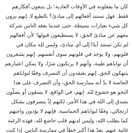
كان ما يفعلونه في الأوقات العادية؛ بل يتبعون أفكارهم
فقط. فهل تستند أفعالهم إلى مبادئ؟ بالطبع لا. إنهم يرون
كل شيء بعبارات بسيطة. حتى عندما يعقد الناس شركة
معهم عن مبادئ الحق، لا يستطيعون قبولها؛ لأن أفعالهم
لم تكن تستند أبدًا إلى أي مبادئ، وليس لله مكان في
قلوبهم، ولا يوجد في قلوبهم سوى أنفسهم. إنهم يشعرون
أن نواياهم طيبة، وأنهم لا يرتكبون شرًا، ولا يمكن اعتبارهم
ينتهكون الحق. إنهم يعتقدون أن التصرف وفقًا لنواياهم
الخاصة لا بدّ أنه ممارسة الحق، وأن التصرف على هذا
النحو هو خضوع لله. إنهم، في الواقع، لا يسعَون أو يصلّون
بصدق إلى الله في هذا الأمر، لكنهم إذْ يتصرفون بشكل
ارتجالي، وفقًا لنواياهم الحماسية، فإنهم لا يؤدون واجبهم
كما يطلب الله، وليس لديهم قلب خاضع لله، فهذه الرغبة
غائبة عنهم. يعدّ هذا أكبر خطأ في ممارسة الناس. إذا كنت