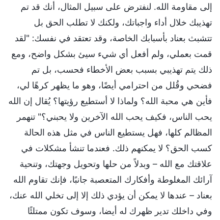
إلى مقاومة الله. لنفترض على سبيل المثال، أنك قد تم
تهذيبك خلال أداء واجباتك، ولكنك لا تطلب الحق بل
تتشبث بعناد بأسبابك الخاصة، وقد تعتقد في نفسك: "لقد
قمت بعملي، ولم أفعل أي شيء سيئ بشكل واضح، ومع
ذلك يتم تهذيبي بسبب بعض الأخطاء فحسب، بل تم
فضحي وقُلل من احترامي أيضًا، وهو ما يظهر كرهًا لي،
فأين هي محبة الله؟ ولماذا لا أستطيع رؤيتها؟ يُقال إن الله
يحب الناس، فكيف يحب الله الآخرين ولا يحبني؟" تنهمر
المظالم كلها، فهل يستطيع الناس في مثل هذه الحالة
كسب الحق؟ لا يمكنهم ذلك. فعندما تنشأ مشكلات في
علاقتك مع الله – وبدلاً من حلها وتحويل وجهتك، وتنحية
آرائك المغلوطة وأفكارك المتعصبة جانبًا، فإنك تقاوم الله
بعناد – عندها لا يمكن أن يؤدي ذلك إلا إلى تخلي الله عنك،
وفي داخلك تدير ظهرك له أيضا، وسوف تكون ممتلئًا