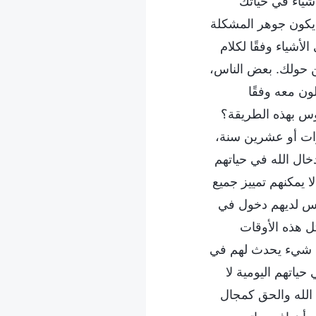
شياء في حياتك
ما يكون جوهر المشكلة
لأشياء وفقًا لكلام
ن حولك. بعض الناس،
لون معه وفقًا
س بهذه الطريقة؟
نوات أو عشرين سنة،
خال الله في حياتهم
ا يمكنهم تمييز جميع
 ليس لديهم دخول في
ثل هذه الأوقات
أي شيء يحدث لهم في
ياتهم اليومية لا
م الله والحق كمجال