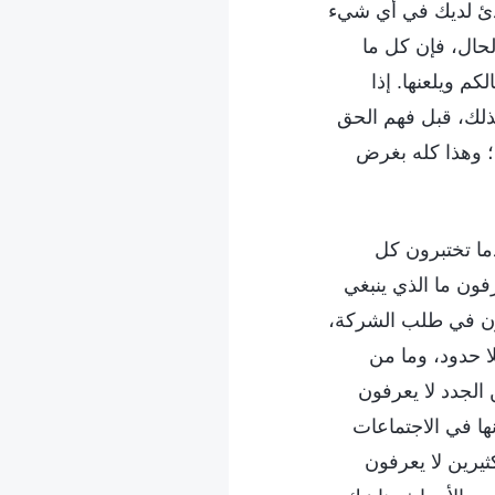
بادئ لديك في أي شيء
لحال، فإن كل ما
م ويلعنها. إذا
لذلك، قبل فهم الحق
يب؛ وهذا كله بغرض
دما تختبرون كل
ون ما الذي ينبغي
غبون في طلب الشركة،
ا حدود، وما من
الجدد لا يعرفون
ها في الاجتماعات
يرين لا يعرفون