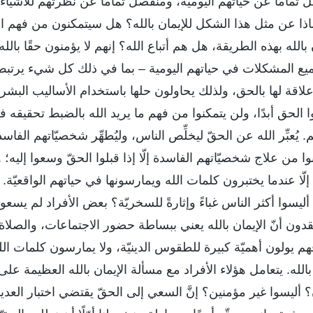
مامًا عن حياتهم اليومية، ومنفصل تمامًا عن نظرتهم للأشياء
ماذا عن مثل هذا الشكل للإيمان بالله؟ هل سيتمكنون من فهم ا
بالله بهذه الطريقة، هل هم أتباع الله؟ إنهم لا يؤمنون حقًا بالله
جميع المشكلات في حياتهم اليومية – بما في ذلك كل شيء يرتبط با
 علاقة لها بالحق، ولذلك يحاولون حلها باستخدام الأساليب البش
وا الحق أبدًا، ولن يتمكنوا من فهم ما يريد الله بالضبط تحقيقه في
يُعبِّر الله عن الحقّ ليخلِّص الناس، وليُطهِّر شخصيّاتهم الفاسدة و
وا من علاج شخصيّاتهم الفاسدة إلّا إذا قبلوا الحقّ وسعوا إليه؛ و
 إلّا عندما يختبرون كلمات الله ويمارسونها في حياتهم الواقعيّة.
أليسوا أكثر الناس غباءً وإثارةً للسخريّة؟ بعض الأفراد لم يسعو
عتقدون أنّ الإيمان بالله يعني ببساطة حضور الاجتماعات، والصلاة، 
م يولون أهميّة كبيرة للطقوس الدينيّة، ولا يمارسون كلمات الله أ
الله. يتعامل هؤلاء الأفراد مع مسألة الإيمان بالله العظيمة على أ
 أليسوا غير مؤمنين؟ إنَّ السعي إلى الحقّ يقتضي اختبار العديد