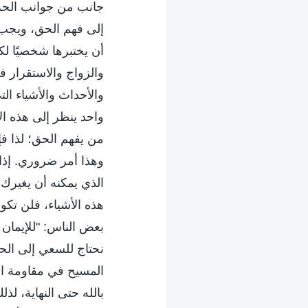
جانب من جوانب الحق 
إلى فهم الحق، ويجب أ
أن يختبرها شخصيًا لك
والزواج والاستقرار ف
والأحداث والأشياء ا
واحد ينظر إلى هذه ال
من يفهم الحق؛ لذا فإ
وهذا أمر ضروري. إذا
الذي يمكنه أن يغيرك 
هذه الأشياء، فلن تك
بعض الناس: "للإيمان ب
نحتاج للسعي إلى الحق؟
المسيح في مقاومة الله
بالله حتى النهاية، ل