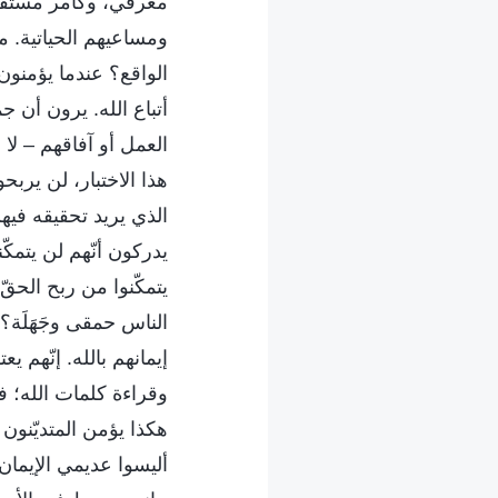
معرفي، وكأمر مستقل ت
ومساعيهم الحياتية. 
الواقع؟ عندما يؤمنون 
أتباع الله. يرون أن 
العمل أو آفاقهم – لا
هذا الاختبار، لن يربح
الذي يريد تحقيقه فيهم. 
يدركون أنّهم لن يتمكّن
يتمكّنوا من ربح الحقّ
الناس حمقى وجَهَلَة؟ 
إيمانهم بالله. إنّهم ي
وقراءة كلمات الله؛ فه
هكذا يؤمن المتديّنون ب
أليسوا عديمي الإيمان؟