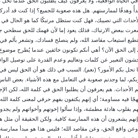
 الحياة الواقعية، ولا يعرفون كيف يطلبون الحق عندما تحل ب
أً وهدفًا لممارستهم. هل هذه صعوبة للجميع؟ إذا كنت قد أدرك
داث التي تصيبك، فهل كنت ستظل مرتبكًا كما هو الحال في كث
ا شعرت ببعض الارتباك، فذلك يعود إما لأن فهمك للحق سطحي جدً
طيع استيعاب مقاصد الله، ولم ينصلح فسادك، وتشعر بألم في ق
لى الحق الآن؟ أهي أنكم تكونون خائفين عندما يُطرح موضوع 
ون التعبير عن كلمات وتعاليم وعدم القدرة على توصيل الو
ا تحل بكم الأمور؟ (نعم). السبب في ذلك هو أن الحق ليس في ق
م، لما وجدتم صعوبة في التعامل مع هذه الأشياء. بعض الناس 
 الأحداث. هم يعرفون أن يطلبوا الحق في كلمة الله، لكن الإجا
هجًا فيه مساومة؛ أي إنهم يكتفون بفهم حرفي لمعنى كلمة الله، 
اتهم بقلوب هادئة مطمئنة، وإذا سألوا إخوتهم وأخواتهم ولم يج
نهم يشعرون أن هذه الممارسة كافية. ولكن الحقيقة أن مثل هذ
 وعن واقع الحق، وعن مقاصد الله؛ فليس هذا هو مبدأ ممارسة 