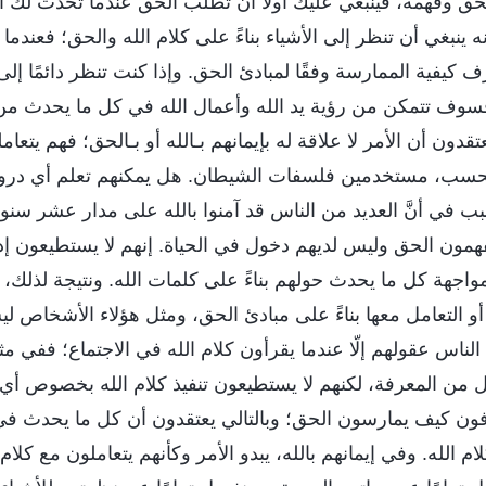
 وفهمه، فينبغي عليك أولًا أن تطلب الحق عندما تحدث لك أ
نه ينبغي أن تنظر إلى الأشياء بناءً على كلام الله والحق؛ فعند
يفية الممارسة وفقًا لمبادئ الحق. وإذا كنت تنظر دائمًا إلى ا
 فسوف تتمكن من رؤية يد الله وأعمال الله في كل ما يحدث م
دون أن الأمر لا علاقة له بإيمانهم بـالله أو بـالحق؛ فهم يتعام
فحسب، مستخدمين فلسفات الشيطان. هل يمكنهم تعلم أي درو
السبب في أنَّ العديد من الناس قد آمنوا بالله على مدار عشر س
يفهمون الحق وليس لديهم دخول في الحياة. إنهم لا يستطيعون إد
مواجهة كل ما يحدث حولهم بناءً على كلمات الله. ونتيجة لذلك، ل
ا أو التعامل معها بناءً على مبادئ الحق، ومثل هؤلاء الأشخاص
الناس عقولهم إلّا عندما يقرأون كلام الله في الاجتماع؛ ففي م
يل من المعرفة، لكنهم لا يستطيعون تنفيذ كلام الله بخصوص 
عرفون كيف يمارسون الحق؛ وبالتالي يعتقدون أن كل ما يحدث في ح
لام الله. وفي إيمانهم بالله، يبدو الأمر وكأنهم يتعاملون مع كلا