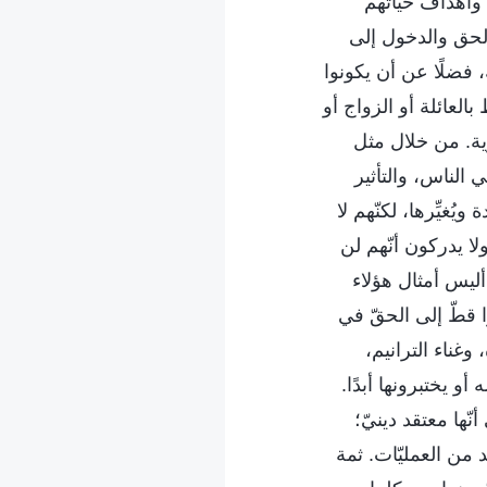
 وأهداف حياتهم
لحق والدخول إلى
، فضلًا عن أن يكونوا
لعائلة أو الزواج أو
رية. من خلال مثل
 الناس، والتأثير
يُغيِّرها، لكنّهم لا
لا يدركون أنّهم لن
 أليس أمثال هؤلاء
ا قطّ إلى الحقّ في
وغناء الترانيم،
و يختبرونها أبدًا.
نّها معتقد دينيّ؛
 من العمليّات. ثمة