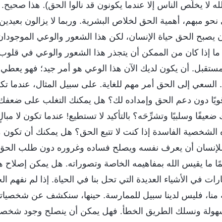
الله لا يخلّص الناس إلا عندما يكونون قد نالوا الحق). هذا صحي
نحو مبهم، أهمية الحق لخلاص البشرية. وربما لا يزالون بعيدي
ن يصبح الحق حياة الإنسان، لكن هذا الشعور والوعي الموجودان
ما إذا كان من الممكن أن يتجذر هذا الشعور والوعي في قلوب 
تقبل. أن يكون لديك الآن هذا الوعي هو أمر جيد؛ فهو يعطي أ
سعي إلى الحق أمر مهم للغاية. على سبيل المثال، عندما تكون 
ويًا دون دعم الحق وإمداده لك؟ هل يمكنك التغلب على ضعفك
يفًا وسلبيًا وتشرِّحَه؟ بالتأكيد لا تستطيع! عندما تكون لا مبال
لشخصية الفاسدة إذا كنت لا تتبع الحق؟ هل يمكنك أن تكون مُك
لإنسان أن يعرف نفسه ويصلح فساده وغروره دون طلب الحق؟ ل
مًا ما يقيس الله بمفاهيمه الخاصة وتصوراته. هل يمكن إصلاح 
يارات في الأشياء العديدة التي تحل بنا في الحياة. إذا لم نفهم ا
ه منا، فليس لدينا سبيل للممارسة. حينها، سنكشف عن شخصياتنا
هولة ونسلك الطريق الخطأ. فهل يمكن أن ينصلح وجود شخصية