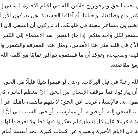
يحب الحق ويرجو ربح خلاص الله في الأيام الأخيرة. السعي إ
ير من وظائفنا، أو حياتنا، أو آفاقنا الجسدية. هل تدركون الآن
تختبرون مشاعر معينة في قلوبكم، إذ تدركون أن السعي إلى ا
تمر لكل واحد منكم، إذا جاز التعبير. بعد الاستماع إلى الكثير 
الآن في قلبه مثل هذا الأساس، ومثل هذه المعرفة والشعور وا
قة وصحيحة، وتؤكد أن ما فهمتموه يتوافق تمامًا مع كلمة الله،
مع مقاصده.
ه رغبةً في نيل البركات. وحتى لو فهموا شيئًا قليلًا من الحق، 
أن يباركوا. فما موقف الإنسان من الحق؟ إنَّ معظم الناس، في
تمون به. فالإنسان غريب عن الحق؛ لا يفهم ماهيته، ناهيك عن 
 السعي إليه، أو قبوله، أو ممارسته، أو حتى السبب في أنَّ الل
سئلة غريبة على كل إنسان؛ لم يفكروا فيها قط ولا تعرضوا لها من
نة في الأيام الأخيرة وتعبيره عن كلمات كثيرة، نجد أنفسنا أمام 