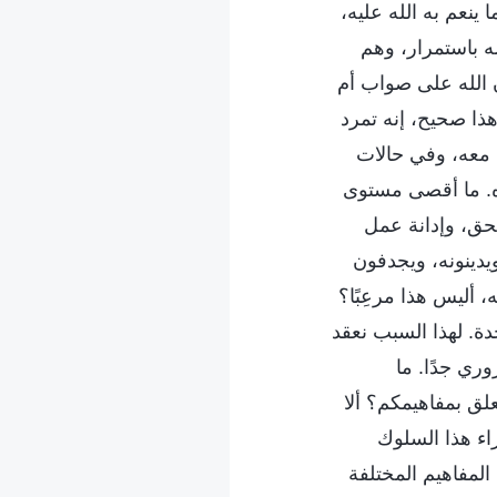
ينعم به الله عليه،
ه باستمرار، وهم
ن الله على صواب أم
هذا صحيح، إنه تمرد
س معه، وفي حالات
ه. ما أقصى مستوى
لحق، وإدانة عمل
يدينونه، ويجدفون
 أليس هذا مرعِبًا؟
دة. لهذا السبب نعقد
وري جدًا. ما
لق بمفاهيمكم؟ ألا
راء هذا السلوك
 المفاهيم المختلفة