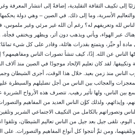
يًا إلى تكييف الثقافة التقليدية، إضافةً إلى انتشار المعرفة وغر
والتعاليم الأسرية، وما إلى ذلك. في الصين – وهي دولة يحكمها ا
لناس لله وتعريفهم له؟ رغم أن الله غير مرئي وغير ملموس، ف
هناك عبر الهواء، ويأتي ويذهب دون أثر، ويظهر ويختفي فجأة، 
 مادة أو حيِّز، ويتمتع بقدرات هائلة، وقادر على كل شيء تمامًا
ها الناس عن الله. إذًا، كيف تنشأ تصورات الناس ومفاهيمهم؟ إ
دية وتكييفها. لقد كان تعليم الإلحاد موجودًا في الصين منذ آلاف 
ب الناس منذ زمن بعيد. خلال هذا الوقت، أجرى الشيطان وجميع 
لمعجزات والعجائب بين الناس من أجل تضليلهم والسيطرة علي
ع بين الناس، ولها تأثير رهيب. تتصرف هذه الأرواح الشريرة 
م، وإيذائهم، ولذلك كوَّن الناس العديد من المفاهيم والتصورا
الناس وتصوراتهم بالكامل من التكييف الاجتماعي الشرير وتلقين
اليوم، تلقى جيل بعد جيل من الناس تعاليم الشيطان، وتلقوا انت
وتلقينهما، ومن ثمَّ أنتجوا كل أنواع المفاهيم والتصورات. على 