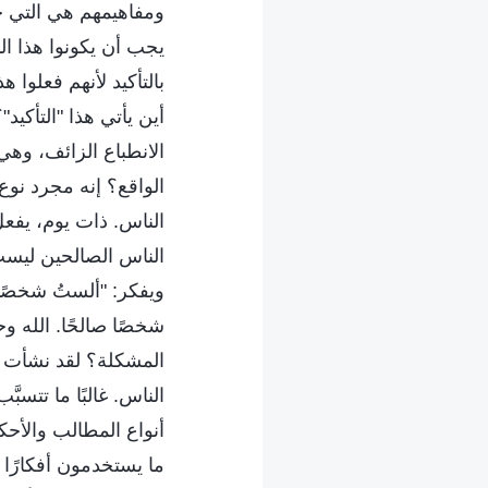
ومفاهيمهم هي التي جع
يجب أن يكونوا هذا ا
بالتأكيد لأنهم فعلوا 
أين يأتي هذا "التأكي
الانطباع الزائف، وهي
الواقع؟ إنه مجرد نوع
الناس. ذات يوم، يفعل 
الناس الصالحين ليست 
ويفكر: "ألستُ شخصًا
شخصًا صالحًا. الله و
المشكلة؟ لقد نشأت ب
الناس. غالبًا ما تتس
أنواع المطالب والأحكام
ما يستخدمون أفكارًا و