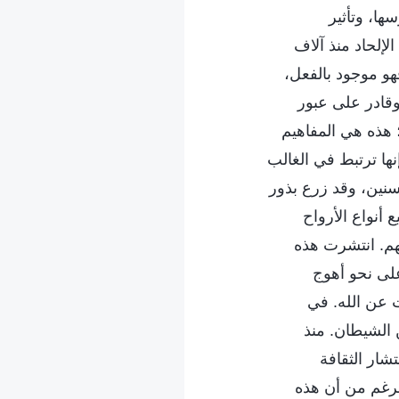
سها، وتأثير
لإلحاد منذ آلاف
هو موجود بالفعل،
وقادر على عبور
؛ هذه هي المفاهيم
نها ترتبط في الغالب
السنين، وقد زرع بذور
أنواع الأرواح
هم. انتشرت هذه
على نحو أهوج
ت عن الله. في
 الشيطان. منذ
شار الثقافة
الرغم من أن هذه