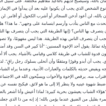
إيمان بالله، وسيصبح لديهم بالتأكيد مفاهيم مختلفة. على سبيل ال
نوع الشخص الذي يجب أن يكونوا عليه بعد أن يبدأوا في الإيمان 
مان بالله، لن أعود أدخن السجائر أو أشرب الكحول أو أقامر. لن
تحدث مع الناس بتأدب وأرسم ابتسامة على وجهي". ما هذا؟ هل 
يتصرف بها الناس؟ (إنها الطريقة التي يجب أن يتصرف بها النا
ويجب أن يتصرف الناس بهذه الطريقة. هذا ليس مفهومًا، ولا تصو
لة تمامًا. يقول أحد الإخوة المسنين: "أنا كبير في السن وقد آم
ن قدوة للشباب في طريقة كلامي وقيامي بالأشياء. يجب ألا 
 يجب أن أبدو وقورًا ومثقفًا وأن أتحلى بسلوك رجل راقٍ". لذا
ه ويفيض حديثه بالكلمات والعبارات الأدبية، وعندما يراه الش
لاقتراب منه. يرقص الإخوة والأخوات ويسبِّحون الله في الاجتماع
 ضبط شهوة عينيه ولا ينظر إلا إلى ما هو لائق، فيكبح نفسه عن 
"هؤلاء الشباب يعيشون بحرية كبيرة؛ لماذا أعيش وأنا أشعر با
ء بقليل من الضيق عندما يؤمن بالله؛ إذ إنه من ذا الذي جعلني