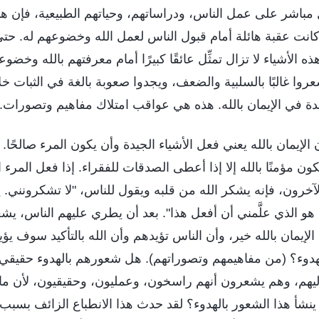
 مباشر على عمل الناس، ودراساتهم، وحياتهم الطبيعية، فإن هذ
انت عقبة هائلة أمام قبول الناس لعمل الله وخضوعهم له. حتى
ذه الأشياء لا تزال تمثِّل عائقًا كبيرًا أمام معرفتهم بالله وخض
شعروا غالبًا بالسلبية والضعف، ويجدوا صعوبة بالغة في الثبات خ
ة في الإيمان بالله. هذه هي عواقب امتلاك مفاهيم وتصورات.
لإيمان بالله يعني فعل الأشياء الجيدة وأن يكون المرء صالحًا.
كون مؤمنًا بالله إلا إذا أعطى الصدقات للفقراء. إذا فعل المرء ا
لآخرون، فإنه يشكر الله من قلبه ويقول للناس، "لا تشكرونني.
 هو الذي علَّمني أن أفعل هذا". بعد أن يطري عليهم الناس، يش
الإيمان بالله خير، وأن الناس تؤيدهم وأن الله بالتأكيد سوف يؤي
هدوء؟ (من مفاهيمهم وتصوراتهم). هل شعورهم بالهدوء حقيقي 
ليهم، وهم يشعرون أنهم راسخون، وعمليون، وحقيقيون، لأن ما 
ا ينشأ هذا الشعور بالهدوء؟ لقد حدث هذا الانطباع الزائف بسبب