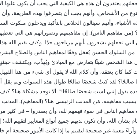
لتهم يعتقدون أن هذه هي الكيفية التي يجب أن يكون عليها الإي
لنوع من الأشخاص، وأنهم يجب أن يتصرفوا بهذه الطريقة، وأن
هذه الأشياء، وأنهم سينالون الخلاص بالتأكيد ويدخلون ملكوت ال
د"؟ (من مفاهيم الناس). إن مفاهيمهم وتصوراتهم هي التي تعطيهم
 التي تجعلهم يشعرون بأنهم مرتاحون جدًا. وكيف يقيم الله هذا
 من السلوك الحسن يُفعَل وفقًا لمفاهيم الناس والصلاح البشر
هذا الشخص شيئًا يتعارض مع المبادئ ويُهذَّب، ويكتشف حينئذٍ أن
كما كان يعتقد، وأن كلام الله لا يقول أي شيء من هذا القبيل
 صالحًا؟ لقد كنتُ شخصًا صالحًا طوال هذه السنوات ولم يقل 
حده يقول إنني لست شخصًا صالحًا!". ألا توجد مشكلة هنا؟ كي
سبب مفاهيمه. مَن المذنب الرئيسي هنا؟ (المفاهيم). المذنب 
بَّب مفاهيم الناس في سوء فهمهم لله، وأن يصدروا – في كثير من
 بشأن الله، وأن تكون لديهم جميع أنواع المعايير لتقييم الله؛ إن
آراءً معينة غير صحيحة لتقييم ما إذا كانت الأمور صحيحة أم خا