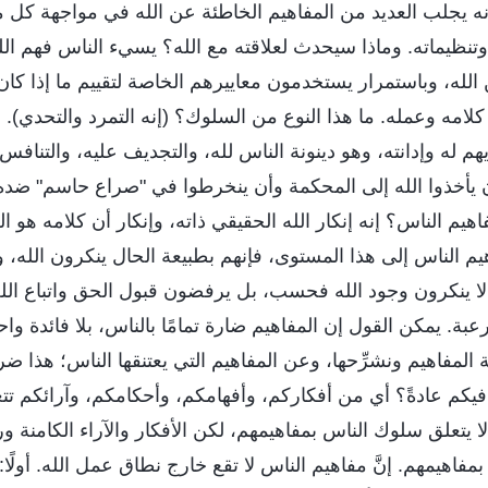
إنه يجلب العديد من المفاهيم الخاطئة عن الله في مواجهة كل ما 
وتنظيماته. وماذا سيحدث لعلاقته مع الله؟ يسيء الناس فهم الل
الله، وباستمرار يستخدمون معاييرهم الخاصة لتقييم ما إذا كا
كلامه وعمله. ما هذا النوع من السلوك؟ (إنه التمرد والتحدي). 
هم له وإدانته، وهو دينونة الناس لله، والتجديف عليه، والتناف
ن يأخذوا الله إلى المحكمة وأن ينخرطوا في "صراع حاسم" ضد
هيم الناس؟ إنه إنكار الله الحقيقي ذاته، وإنكار أن كلامه هو ا
يم الناس إلى هذا المستوى، فإنهم بطبيعة الحال ينكرون الله، و
 لا ينكرون وجود الله فحسب، بل يرفضون قبول الحق واتباع الله،
بة. يمكن القول إن المفاهيم ضارة تمامًا بالناس، بلا فائدة واح
المفاهيم ونشرِّحها، وعن المفاهيم التي يعتنقها الناس؛ هذا ضر
فيكم عادةً؟ أي من أفكاركم، وأفهامكم، وأحكامكم، وآرائكم تتع
ا يتعلق سلوك الناس بمفاهيمهم، لكن الأفكار والآراء الكامنة و
 بمفاهيمهم. إنَّ مفاهيم الناس لا تقع خارج نطاق عمل الله. أولًا: