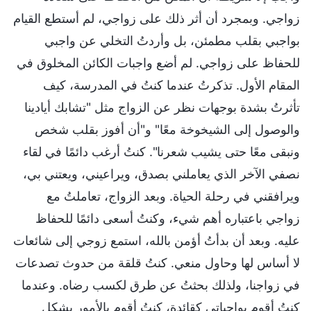
زواجي. وبمجرد أن أثر ذلك على زواجي، لم أستطع القيام
بواجبي بقلب مطمئن، بل وأردتُ التخلي عن واجبي
للحفاظ على زواجي. لم أضع واجبات الكائن المخلوق في
المقام الأول. تذكرتُ عندما كنتُ في المدرسة، كيف
تأثرتُ بشدة بوجهات نظر عن الزواج مثل "تشابك أيادينا
والوصول إلى الشيخوخة معًا" و"أن أفوز بقلب شخص
ونبقى معًا حتى يشيب شعرنا". كنتُ أرغب دائمًا في لقاء
نصفي الآخر الذي يعاملني بصدق، ويراعيني، ويعتني بي،
ويرافقني في رحلة الحياة. وبعد الزواج، تعاملتُ مع
زواجي باعتباره أهم شيء، وكنتُ أسعى دائمًا للحفاظ
عليه. وبعد أن بدأتُ أؤمن بالله، استمع زوجي إلى شائعات
لا أساس لها وحاول منعي. كنتُ قلقة من حدوث تصدعات
في زواجنا، ولذلك بحثتُ عن طرق لكسب رضاه. وعندما
كنتُ أقوم بواجباتي كقائدة، كنتُ أقوم بالأمور بشكل