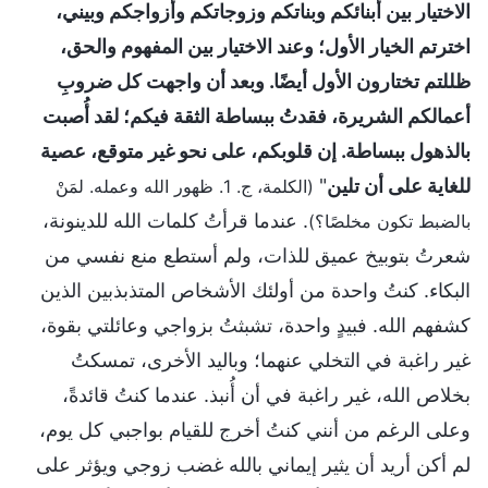
الاختيار بين أبنائكم وبناتكم وزوجاتكم وأزواجكم وبيني،
اخترتم الخيار الأول؛ وعند الاختيار بين المفهوم والحق،
ظللتم تختارون الأول أيضًا. وبعد أن واجهت كل ضروبِ
أعمالكم الشريرة، فقدتُ ببساطة الثقة فيكم؛ لقد أُصبت
بالذهول ببساطة. إن قلوبكم، على نحو غير متوقع، عصية
للغاية على أن تلين
"
(الكلمة، ج. 1. ظهور الله وعمله. لمَنْ
. عندما قرأتُ كلمات الله للدينونة،
بالضبط تكون مخلصًا؟)
شعرتُ بتوبيخ عميق للذات، ولم أستطع منع نفسي من
البكاء. كنتُ واحدة من أولئك الأشخاص المتذبذبين الذين
كشفهم الله. فبيدٍ واحدة، تشبثتُ بزواجي وعائلتي بقوة،
غير راغبة في التخلي عنهما؛ وباليد الأخرى، تمسكتُ
بخلاص الله، غير راغبة في أن أُنبذ. عندما كنتُ قائدةً،
وعلى الرغم من أنني كنتُ أخرج للقيام بواجبي كل يوم،
لم أكن أريد أن يثير إيماني بالله غضب زوجي ويؤثر على