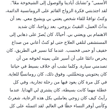
الأسمى" و"تشابك أيادينا والوصول إلى الشيخوخة معًا".
لقد اجتذبتني فكرة الزواج القائم على الرومانسية الدائمة،
وكنتُ تواقةً للقاء شخص يعتني بي ويشيخ معي. بعد أن
بدأتُ العمل، التقيتُ بزوجي. بعد زواجنا، كان شديد
الاهتمام بي ويعتني بي. أحيانًا، كان يُصرّ على ذهابي إلى
المستشفى لتلقي العلاج حتى لو كنتُ أعاني من صداع
خفيف أو حمى فحسب. عندما كنا نسير في الطريق، كان
يحرص دائمًا على أن أسير على يمينه لخوفه من أن
تصدمني سيارة. وكلما نشب أي خلاف بسيط في حياتنا
كان يحتويني ويتحمَّلني. وفوق ذلك، كان رومانسيًّا للغاية.
في كل مرة كان يعود فيها من رحلة تجارية، وفي كل
عطلة مهما كانت بسيطة، كان يشتري لي الهدايا. عندما
رأيتُ كيف كان زوجي يعاملني بكل هذه الرعاية، شعرتُ
وكأنني أوفر النساء حظًا في العالم. لقد ائتمنتُه على كل