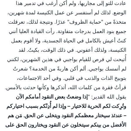
عادت للتو إلى مجاريها، ولم أكن أرغب في تدمير هذا
الوضع. لذلك لم أستفسر عن عمل الكنيسة لمدة شهرين،
متخذةً من "حماية الظروف" عذرًا. ونتيجة لذلك، تعرقلت
جميع بنود العمل بدرجات متفاوتة. رأت القيادة العليا أنني
كنتُ أعيش بالكامل في الحياة الجسدية، ولا أقوم بعمل
الكنيسة، ولذلك أعفوني. في ذلك الوقت، بكيتُ. لقد
أُتيحت لي فرص للقيام بواجبي في هذين الشهرين، لكنني
لم أتمسك بواجبي. ألم أكن هاربةً من الخدمة؟ شعرتُ
بتوبيخ الذات والذنب في قلبي. وفي أحد الاجتماعات،
قرأتُ فقرة من كلمات الله، أتذكرها وكأنها حدثت بالأمس.
يقول الله القدير: "
إذا وضعتُ بعض النقود أمامكم الآن
وتُرِكت لكم الحرية للاختيار – وإذا لم أُدِنْكم بسبب اختياركم
– عندئذ سيختار معظمكم النقود ويتخلى عن الحق. مَن هم
الأفضل من بينكم سيتخلون عن النقود ويختارون الحق على