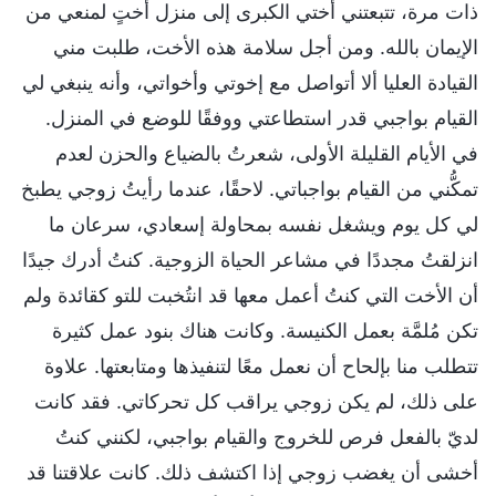
ذات مرة، تتبعتني أختي الكبرى إلى منزل أختٍ لمنعي من
الإيمان بالله. ومن أجل سلامة هذه الأخت، طلبت مني
القيادة العليا ألا أتواصل مع إخوتي وأخواتي، وأنه ينبغي لي
القيام بواجبي قدر استطاعتي ووفقًا للوضع في المنزل.
في الأيام القليلة الأولى، شعرتُ بالضياع والحزن لعدم
تمكُّني من القيام بواجباتي. لاحقًا، عندما رأيتُ زوجي يطبخ
لي كل يوم ويشغل نفسه بمحاولة إسعادي، سرعان ما
انزلقتُ مجددًا في مشاعر الحياة الزوجية. كنتُ أدرك جيدًا
أن الأخت التي كنتُ أعمل معها قد انتُخبت للتو كقائدة ولم
تكن مُلمَّة بعمل الكنيسة. وكانت هناك بنود عمل كثيرة
تتطلب منا بإلحاح أن نعمل معًا لتنفيذها ومتابعتها. علاوة
على ذلك، لم يكن زوجي يراقب كل تحركاتي. فقد كانت
لديّ بالفعل فرص للخروج والقيام بواجبي، لكنني كنتُ
أخشى أن يغضب زوجي إذا اكتشف ذلك. كانت علاقتنا قد