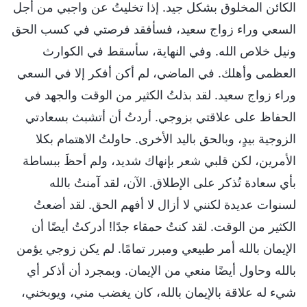
الكائن المخلوق بشكل جيد. إذا تخليتُ عن واجبي من أجل
السعي وراء زواج سعيد، فسأفقد فرصتي في كسب الحق
ونيل خلاص الله. وفي النهاية، سأسقط في الكوارث
العظمى وأهلك. في الماضي، لم أكن أفكر إلا في السعي
وراء زواج سعيد. لقد بذلتُ الكثير من الوقت والجهد في
الحفاظ على علاقتي بزوجي. أردتُ أن أتشبث بسعادتي
الزوجية بيدٍ، وبالحق باليد الأخرى. حاولتُ الاهتمام بكلا
الأمرين، لكن قلبي شعر بإنهاك شديد، ولم أحظَ ببساطة
بأي سعادة تُذكر على الإطلاق. الآن، لقد آمنتُ بالله
لسنوات عديدة لكنني لا أزال لا أفهم الحق. لقد أضعتُ
الكثير من الوقت. لقد كنتُ حمقاء جدًا! أدركتُ أيضًا أن
الإيمان بالله أمر طبيعي ومبرر تمامًا. لم يكن زوجي يؤمن
بالله وحاول أيضًا منعي من الإيمان. وبمجرد أن أذكر أي
شيء له علاقة بالإيمان بالله، كان يغضب مني، ويوبخني،