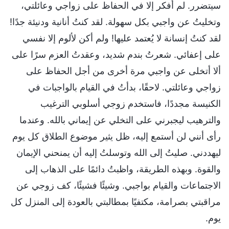
سيتضرر. لم أفكر إلا في الحفاظ على زواجي وعائلتي،
وتخليتُ عن واجبي بكل سهولة. لقد كنتُ أنانية ودنيئة جدًا!
لقد كنتُ إنسانة لا يُعتمد عليها! ولم أكن لألوم إلا نفسي
على إعفائي. شعرتُ بندم شديد، وعقدتُ العزم سرًا على
ألا أتخلى عن واجبي مرة أخرى من أجل الحفاظ على
زواجي وعائلتي. لاحقًا، بدأتُ في القيام بالواجبات في
الكنيسة مجددًا، فاستخدم زوجي أسلوبي الترغيب
والترهيب ليجبرني على التخلي عن إيماني بالله. وعندما
رأى أنني لن أستمع إليه، ظل يثير موضوع الطلاق كل يوم
ليهددني. صليتُ إلى الله وتوسلتُ إليه أن يمنحني الإيمان
والقوة. وبهذه الطريقة، واظبتُ دائمًا على الذهاب إلى
الاجتماعات والقيام بواجبي. وشيئًا فشيئًا، كف زوجي عن
مراقبتي بصرامة، مكتفيًا بمطالبتي بالعودة إلى المنزل كل
يوم.