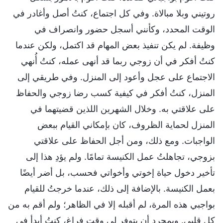
روتيني وبلا مبالاة. وفي كل اجتماع، كنتُ أصل وأغادر في
الوقت المحدد، وكأنني أسجل حضور وانصراف في
وظيفة. لم يكن تنفيذ بعض المهام قد اكتمل، ولكن عندما
كنتُ أفكر في أن زوجي ربما قد أنهى عمله، كنتُ أُنهي
الاجتماع على عجل وأعود إلى المنزل. وفي طريقي إلى
المنزل، كنتُ أفكر في كيفية كسب رضا زوجي والحفاظ
على علاقتي به. وخلال الشهرين اللذين قضيتهما في
المنزل لحماية الظروف، كان بإمكاني القيام ببعض
الواجبات. ومع ذلك، ومن أجل الحفاظ على علاقتي
بزوجي، تجاهلتُ عمل الكنيسة تمامًا. ولم يؤدِ هذا إلى
تأخير دخول حياة إخوتي وأخواتي فحسب، بل أضر أيضًا
بعمل الكنيسة. بالإضافة إلى ذلك، عندما خرجتُ للقيام
بواجبي هذه المرة، لم أقبله إلا في الظاهر؛ ولم أقم به من
كل قلبي. وبمجرد أن يتوفر لي وقت فراغ، كنتُ أبدأ في