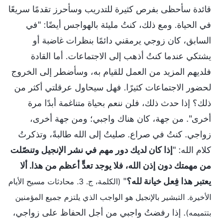
قائدة سأحظى بفرص كثيرة للتدريب وسأحرز تقدمًا سريعًا
في الحياة. ومع ذلك، كنتُ مليئة بالهواجس أيضًا: "في
السابق، كان زوجي يرمقني دائمًا بنظرات غاضبة أو
يشتكي عندما كنتُ أذهب إلى الاجتماعات. أما القادة
فلديهم المزيد من العمل للقيام به، وسأضطر إلى الخروج
لحضور الاجتماعات كثيرًا. فهل سيحاول عرقلتي أكثر من
ذلك؟ إذا حدث ذلك، فلن ننعم بحياة متناغمة أبدًا مرة
أخرى". من جهة، كان هناك واجبي؛ ومن جهة أخرى،
زواجي. كنتُ في صراع. صليتُ إلى الله طالبةً، وتذكرتُ
كلام الله: "
إذا كان لديك دور مهم في نشر الإنجيل وتنصّلت
من مهمتك دون إذن الله، فلا يوجد تعدٍّ أعظم من هذا. ألا
يعتبر هذا فِعل خيانة لله؟
"
(الكلمة، ج. 3. محادثات مسيح الأيام
الأخيرة. التبشير بالإنجيل هو الواجب الذي يلتزم جميع المؤمنين
. إذا رفضتُ واجبي من أجل الحفاظ على زواجي،
بتتميمه)