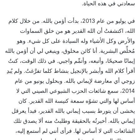
سعادتي في هذه الحياة.
في يوليو من عام 2013، بدأت أؤمن بالله. من خلال كلام
الله، اكتشفتُ أن الله القدير هو من خلق السماوات
والأرض وكل الأشياء وله السيادة على كل شيء. وهو
مُخلِّص البشرية. أنا كائن مخلوق، وينبغي لي أن أؤمن بالله
إيمانًا صحيحًا، وأتبعه، وأتمِّم واجبي. في ذلك الوقت، كنتُ
أقرأ كلام الله وأبشر بالإنجيل بنشاط كلما تفرَّغتُ. ولم يُبدِ
زوجي أي معارضة لإيماني بالله. وبحلول يونيو من عام
2014، سمع شائعات الحزب الشيوعي الصيني التي لا
أساس لها والتي تشوّه سمعة كنيسة الله القدير. كان
يخشى أن يتورط بسبب إيماني بالله القدير، فبدأ يعرقل
إيماني بالله. أخبرتُه بالحقيقة وطلبتُ منه ألا يصدق تلك
الشائعات التي لا أساس لها. فرأى أنني لم أستمع إليه،