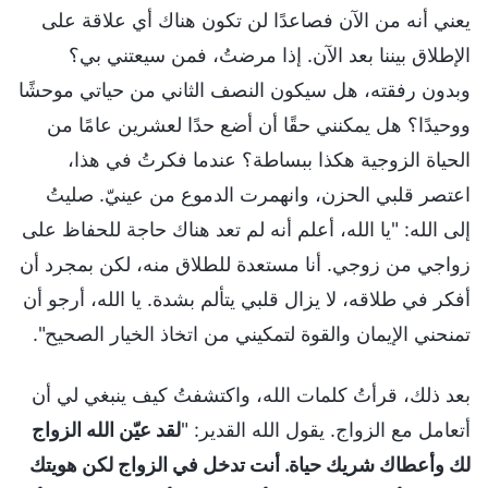
يعني أنه من الآن فصاعدًا لن تكون هناك أي علاقة على
الإطلاق بيننا بعد الآن. إذا مرضتُ، فمن سيعتني بي؟
وبدون رفقته، هل سيكون النصف الثاني من حياتي موحشًا
ووحيدًا؟ هل يمكنني حقًا أن أضع حدًا لعشرين عامًا من
الحياة الزوجية هكذا ببساطة؟ عندما فكرتُ في هذا،
اعتصر قلبي الحزن، وانهمرت الدموع من عينيّ. صليتُ
إلى الله: "يا الله، أعلم أنه لم تعد هناك حاجة للحفاظ على
زواجي من زوجي. أنا مستعدة للطلاق منه، لكن بمجرد أن
أفكر في طلاقه، لا يزال قلبي يتألم بشدة. يا الله، أرجو أن
تمنحني الإيمان والقوة لتمكيني من اتخاذ الخيار الصحيح".
بعد ذلك، قرأتُ كلمات الله، واكتشفتُ كيف ينبغي لي أن
أتعامل مع الزواج. يقول الله القدير: "
لقد عيّن الله الزواج
لك وأعطاك شريك حياة. أنت تدخل في الزواج لكن هويتك