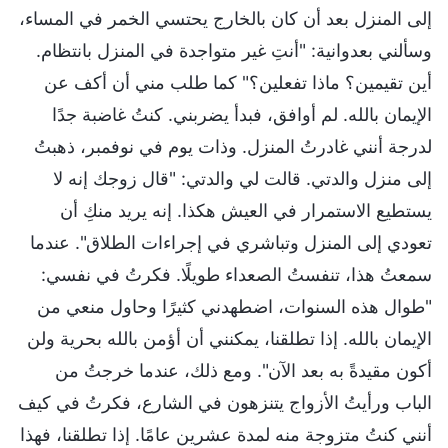
إلى المنزل بعد أن كان بالخارج يحتسي الخمر في المساء،
وسألني بعدوانية: "أنتِ غير متواجدة في المنزل بانتظام.
أين تقيمين؟ ماذا تفعلين؟" كما طلب مني أن أكف عن
الإيمان بالله. لم أوافق، فبدأ يضربني. كنتُ غاضبة جدًا
لدرجة أنني غادرتُ المنزل. وذات يوم في نوفمبر، ذهبتُ
إلى منزل والدتي. قالت لي والدتي: "قال زوجك إنه لا
يستطيع الاستمرار في العيش هكذا. إنه يريد منكِ أن
تعودي إلى المنزل وتباشري في إجراءات الطلاق". عندما
سمعتُ هذا، تنفستُ الصعداء طويلًا. فكرتُ في نفسي:
"طوال هذه السنوات، اضطهدني كثيرًا وحاول منعي من
الإيمان بالله. إذا تطلقنا، يمكنني أن أؤمن بالله بحرية ولن
أكون مقيدةً به بعد الآن". ومع ذلك، عندما خرجتُ من
الباب ورأيتُ الأزواج يتنزهون في الشارع، فكرتُ في كيف
أنني كنتُ متزوجة منه لمدة عشرين عامًا. إذا تطلقنا، فهذا