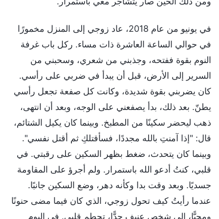
ومن ذلك الحين صار يتشاجر معي باستمرار.
في يونيو من عام 2018، عاد زوجي إلى المنزل مخمورًا
في حوالي الساعة العاشرة ذات مساء. ركل باب غرفة
النوم بقوة ففتحه، وجذبني من شعري، وسحبني من
السرير إلى الأرض، قبل أن يبدأ في ضربي على رأسي.
كان يضربني بقوة شديدة، وكانت كل صفعة تجعل رأسي
يطنّ. بعد ذلك، بدأ يصفعني على الوجه، وبعد أن انتهى،
ذهب ليحضر سكينًا من المطبخ. وبينما كان يكيل الشتائم،
قال: "إذا آمنتِ بالله مجددًا، فسأقتلكِ ثم أقتل نفسي".
وبينما كان يتحدث، ضغط بظهر السكين على رقبتي. في
قلبي، كنتُ أدعو الله باستمرار. ولم أجرؤ على المقاومة
جسديًا. وبعد وقت بدا وكأنه دهر، وضع السكين جانبًا.
عندما رأيتُ كيف تحول زوجي، الذي كان فيما مضى حنونًا
ومحبًّا، إلى شخص عنيف جدًّا، تحطم قلبي. في اليوم