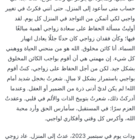
حساب متى سأعود إلى المنزل. حتى أنني فكرتُ في تغيير
واجبي لكي أتمكن من التواجد في المنزل كل يوم. لقد
أوليتُ مسألة الحفاظ على سعادة زواجي أهمية مبالغًا
فيها؛ وكأن فقدان زواجي كان حدثًا جللًا يعادل انهيار
السماء. أنا كائن مخلوق. الله هو من منحني الحياة ووهبني
كل شيء. إن مهمتي هي أن أقوم بواجب الكائن المخلوق
بشكل جيد. لكن من أجل الحفاظ على زواجي، كنتُ أقوم
بواجبي باستمرار بشكل لا مبالٍ. شعرتُ بخجل شديد أمام
الله! لم يكن لديّ أدنى ذرة من الضمير أو العقل. وعندما
أدركتُ ذلك، شعرتُ بتوبيخ الذات والألم في قلبي. وعقدتُ
العزم سرًا: في المستقبل، سأمارس الحق وأرد محبة
الله، وأكرس كل وقتي وأفكاري لواجبي.
وذات يوم في سبتمبر 2023، عدتُ إلى المنزل. عاد زوجي