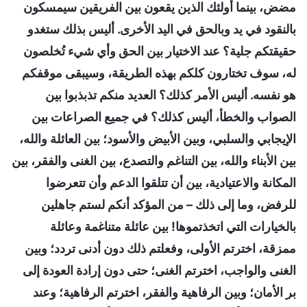
مضض، بينما أولئك الذين يقعون بين الفريقين سيمسكون
بالنقود في يد وبالحق في اليد الأخرى. أليس بذلك ستغدو
حقيقتكم جلية؟ عند الاختيار بين الحق وأي شيء تُخلصون
له، سوف تختارون كلكم بهذه الطريقة، وسيبقى موقفكم
هو نفسه. أليس الأمر كذلك؟ العديد منكم تذبذبوا بين
الصواب والخطأ، أليس كذلك؟ في جميع الصراعات بين
الإيجابي والسلبي، وبين الأبيض والأسود؛ بين العائلة والله،
بين الأبناء والله، بين التناغم والتصدع، بين الغنى والفقر، بين
المكانة والاعتيادية، بين أن تتلقوا الدعم وأن تتعرضوا
للرفض، وما إلى ذلك – من المؤكد أنكم لستم جاهلين
بالخيارات التي اتخذتموها! بين عائلة متناغمة وعائلة
ممزقة، اخترتم الأولى، وفعلتم ذلك دون أدنى تردد؛ وبين
الغنى والواجب، اخترتم الغنى؛ حتى دون إرادة العودة إلى
بر الأمان؛ وبين الرفاهية والفقر، اخترتم الرفاهية؛ وعند