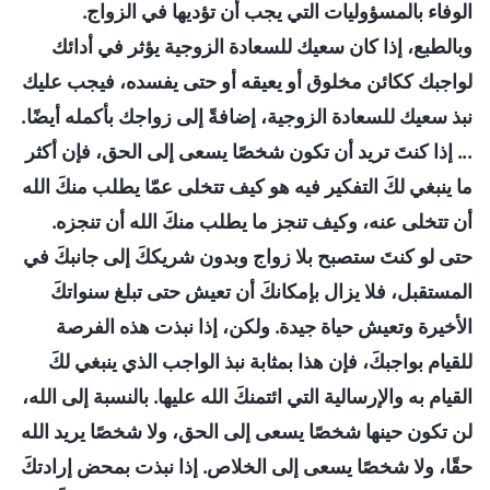
الوفاء بالمسؤوليات التي يجب أن تؤديها في الزواج.
وبالطبع، إذا كان سعيك للسعادة الزوجية يؤثر في أدائك
لواجبك ككائن مخلوق أو يعيقه أو حتى يفسده، فيجب عليك
نبذ سعيك للسعادة الزوجية، إضافةً إلى زواجك بأكمله أيضًا.
... إذا كنتَ تريد أن تكون شخصًا يسعى إلى الحق، فإن أكثر
ما ينبغي لكَ التفكير فيه هو كيف تتخلى عمّا يطلب منكَ الله
أن تتخلى عنه، وكيف تنجز ما يطلب منكَ الله أن تنجزه.
حتى لو كنتَ ستصبح بلا زواج وبدون شريككَ إلى جانبكَ في
المستقبل، فلا يزال بإمكانكَ أن تعيش حتى تبلغ سنواتكَ
الأخيرة وتعيش حياة جيدة. ولكن، إذا نبذت هذه الفرصة
للقيام بواجبكَ، فإن هذا بمثابة نبذ الواجب الذي ينبغي لكَ
القيام به والإرسالية التي ائتمنكَ الله عليها. بالنسبة إلى الله،
لن تكون حينها شخصًا يسعى إلى الحق، ولا شخصًا يريد الله
حقًا، ولا شخصًا يسعى إلى الخلاص. إذا نبذت بمحض إرادتكَ