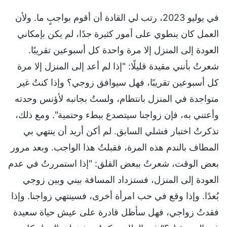
في يوليو 2023، رتب لي القادة أن أقوم بواجبٍ ما. ولأن
العمل كان ينطوي على أمور كثيرة جدًا، لم يكن بإمكاني
العودة إلى المنزل إلا مرة واحدة كل أسبوعين تقريبًا.
شعرتُ بأنني مقيدة قليلًا: "إذا لم أعد إلى المنزل إلا مرة
كل أسبوعين تقريبًا، فهل سيوافق زوجي؟ وإذا كنتُ غير
متواجدة في المنزل بانتظام، ولستُ بجانبه لأؤنس وحدته
وأعتني به، فإن زواجنا سيتصدع ببطء وحتمية". ومع ذلك،
تذكرتُ اختبار فشلي السابق. لم أكن أريد أن ينتهي بي
المطاف بالندم هذه المرة، فقبلتُ هذا الواجب. وبعد مرور
بعض الوقت، شعرتُ ببعض القلق: "إذا استمررتُ في عدم
العودة إلى المنزل، فستزداد المسافة بيني وبين زوجي
بُعدًا. وإذا وقع في حب امرأة أخرى، فسينتهي زواجنا. وإذا
فقدتُ زواجي، فهل سأظل قادرة على عيش حياة سعيدة