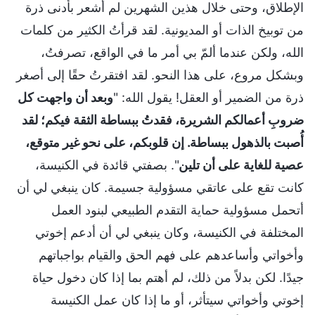
الإطلاق، وحتى خلال هذين الشهرين لم أشعر بأدنى ذرة
من توبيخ الذات أو المديونية. لقد قرأتُ الكثير من كلمات
الله، ولكن عندما ألمّ بي أمر ما في الواقع، تصرفتُ،
وبشكل مروع، على هذا النحو. لقد افتقرتُ حقًا إلى أصغر
ذرة من الضمير أو العقل! يقول الله: "
وبعد أن واجهت كل
ضروبِ أعمالكم الشريرة، فقدتُ ببساطة الثقة فيكم؛ لقد
أُصبت بالذهول ببساطة. إن قلوبكم، على نحو غير متوقع،
عصية للغاية على أن تلين
". بصفتي قائدة في الكنيسة،
كانت تقع على عاتقي مسؤولية جسيمة. كان ينبغي لي أن
أتحمل مسؤولية حماية التقدم الطبيعي لبنود العمل
المختلفة في الكنيسة، وكان ينبغي لي أن أدعم إخوتي
وأخواتي وأساعدهم على فهم الحق والقيام بواجباتهم
جيدًا. لكن بدلاً من ذلك، لم أهتم بما إذا كان دخول حياة
إخوتي وأخواتي سيتأثر، أو ما إذا كان عمل الكنيسة