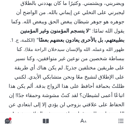
ويضربني، ويشتمني. وكثيرًا ما كان يهددني بالطلاق
ليجبرني على التخلي عن إيماني بالله. من الواضح أن
جوهره هو جوهر شيطان يبغض الحق ويبغض الله. وكما
يقول الله تمامًا: "
لا ينسجم المؤمنون وغير المؤمنين
بطبيعتهم، بل بالأحرى يعادون بعضهم بعضًا
"
(الكلمة، ج. 1.
. كنا
ظهور الله وعمله. الله والإنسان سيدخلان الراحة معًا)
ببساطة شخصين من نوعين غير متوافقين، وكنا نسير
على طريقين مختلفين جذريًا. لم يكن هناك أي طريقة
على الإطلاق لنشيخ معًا ونحن متشابكي الأيدي. لكنني
ظللتُ بحماقة أحافظ على هذا الزواج بدقة. ألم يكن هذا
اتباعًا أعمى لشيطان؟ لقد كنتُ مشوشة وحمقاء جدًا! إن
الحفاظ على علاقتي بزوجي لن يؤدي إلا إلى ابتعادي عن
الله، وخيانتي لله، وقطعي لفرصتي في الخلاص. عشتُ
وفقًا لنظرة خاطئة للحب، واعتبرتُ السعي وراء زواج