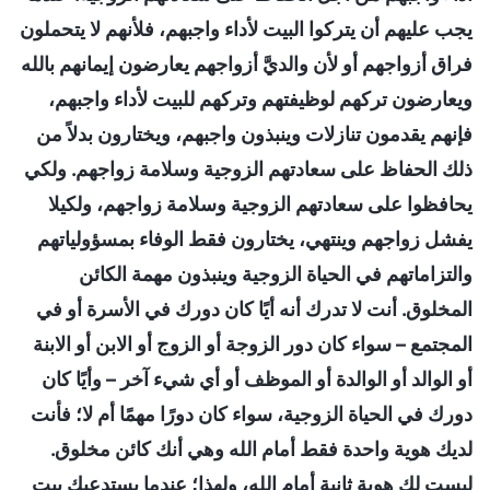
يجب عليهم أن يتركوا البيت لأداء واجبهم، فلأنهم لا يتحملون
فراق أزواجهم أو لأن والديَّ أزواجهم يعارضون إيمانهم بالله
ويعارضون تركهم لوظيفتهم وتركهم للبيت لأداء واجبهم،
فإنهم يقدمون تنازلات وينبذون واجبهم، ويختارون بدلاً من
ذلك الحفاظ على سعادتهم الزوجية وسلامة زواجهم. ولكي
يحافظوا على سعادتهم الزوجية وسلامة زواجهم، ولكيلا
يفشل زواجهم وينتهي، يختارون فقط الوفاء بمسؤولياتهم
والتزاماتهم في الحياة الزوجية وينبذون مهمة الكائن
المخلوق. أنت لا تدرك أنه أيًا كان دورك في الأسرة أو في
المجتمع – سواء كان دور الزوجة أو الزوج أو الابن أو الابنة
أو الوالد أو الوالدة أو الموظف أو أي شيء آخر – وأيًا كان
دورك في الحياة الزوجية، سواء كان دورًا مهمًا أم لا؛ فأنت
لديك هوية واحدة فقط أمام الله وهي أنك كائن مخلوق.
ليست لك هوية ثانية أمام الله، ولهذا؛ عندما يستدعيك بيت