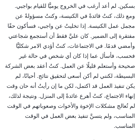
بسكين. لم أعد أرغب في الخروج يوميًّا للقيام بواجبي.
ومع ذلك، كنتُ قائدةً في الكنيسة، وكنتُ مسؤولةً عن
مجمل عمل الكنيسة. إذا تخليتُ عن واجبي، فسأكون حقًا
مفتقرة إلى الضمير. كان عليَّ فقط أن أستجمع شجاعتي
وأمضي قدمًا. في الاجتماعات، كنتُ أؤدي الامر شكليًّا
فحسب، فأسأل عما إذا كان أي شخص في حالة غير
صحيحة وأستعلم قليلًا عن العمل. كنتُ أعقد بعض الشركة
البسيطة، لكنني لم أكن أسعى لتحقيق نتائج. أحيانًا، لم
يكن تنفيذ العمل قد اكتمل، لكن ما إن رأيتُ أنه حان وقت
إنهاء الاجتماع، كنتُ أهرع عائدةً إلى المنزل. ونتيجة لذلك،
لم تُعالج مشكلات الإخوة والأخوات وصعوباتهم في الوقت
المناسب، ولم يتسنَّ تنفيذ بعض العمل في الوقت
المناسب.