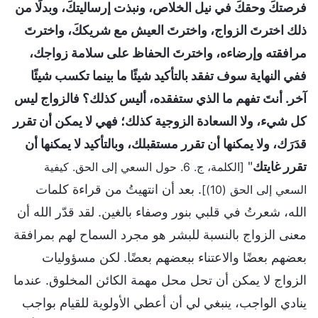
فرصتكَ وحقكَ في نيل الخلاص، ونبذت إرساليتكَ، وبدلًا من
ذلك اخترتَ الزواج، واخترتَ العيش مع شريككَ، واخترتَ
مرافقته وإرضاءه، واخترتَ الحفاظ على سلامة زواجك،
ففي النهاية سوف تفقد بالتأكيد شيئًا ما بينما تكسب شيئًا
آخر. أنتَ تفهم ما الذي ستفقده، أليس كذلك؟ فالزواج ليس
كل شيء، ولا السعادة الزوجية كذلك؛ فهي لا يمكن أن تقرر
قدَرَك، ولا يمكنها أن تقرر مستقبلك، وبالتأكيد لا يمكنها أن
تقرر غايتك
"
[الكلمة، ج. 6. حول السعي إلى الحق. كيفية
. بعد أن انتهيتُ من قراءة كلمات
السعي إلى الحق (10)]
الله، شعرتُ في قلبي بنور وصفاء بالغين. لقد قدّر الله أن
معنى الزواج بالنسبة للبشر هو مجرد السماح لهم بمرافقة
بعضهم بعضًا والاعتناء ببعضهم بعضًا. لكن مسؤوليات
الزواج لا يمكن أن تحل محل مهمة الكائن المخلوق. عندما
ينادي الواجب، ينبغي لي أن أعطي الأولوية للقيام بواجب