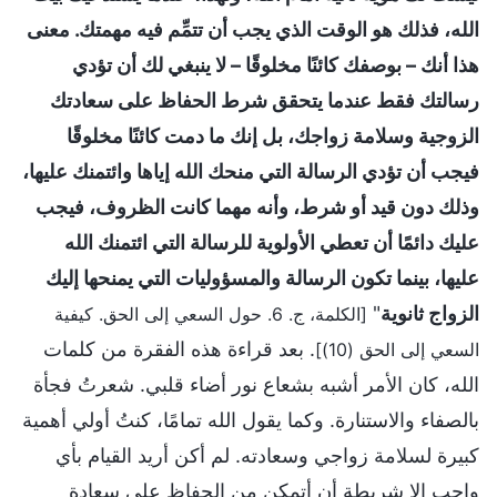
الله، فذلك هو الوقت الذي يجب أن تتمِّم فيه مهمتك. معنى
هذا أنك – بوصفك كائنًا مخلوقًا – لا ينبغي لك أن تؤدي
رسالتك فقط عندما يتحقق شرط الحفاظ على سعادتك
الزوجية وسلامة زواجك، بل إنك ما دمت كائنًا مخلوقًا
فيجب أن تؤدي الرسالة التي منحك الله إياها وائتمنك عليها،
وذلك دون قيد أو شرط، وأنه مهما كانت الظروف، فيجب
عليك دائمًا أن تعطي الأولوية للرسالة التي ائتمنك الله
عليها، بينما تكون الرسالة والمسؤوليات التي يمنحها إليك
الزواج ثانوية
"
[الكلمة، ج. 6. حول السعي إلى الحق. كيفية
. بعد قراءة هذه الفقرة من كلمات
السعي إلى الحق (10)]
الله، كان الأمر أشبه بشعاع نور أضاء قلبي. شعرتُ فجأة
بالصفاء والاستنارة. وكما يقول الله تمامًا، كنتُ أولي أهمية
كبيرة لسلامة زواجي وسعادته. لم أكن أريد القيام بأي
واجب إلا شريطة أن أتمكن من الحفاظ على سعادة