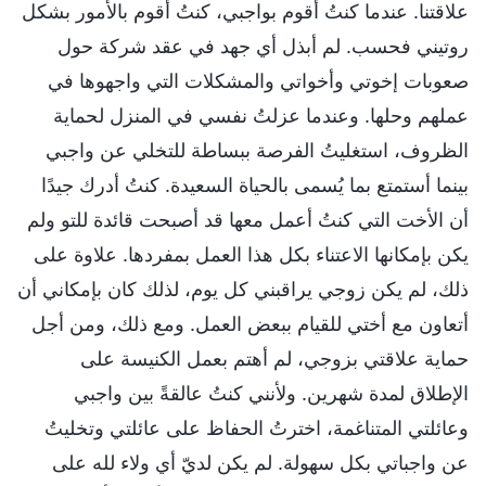
علاقتنا. عندما كنتُ أقوم بواجبي، كنتُ أقوم بالأمور بشكل
روتيني فحسب. لم أبذل أي جهد في عقد شركة حول
صعوبات إخوتي وأخواتي والمشكلات التي واجهوها في
عملهم وحلها. وعندما عزلتُ نفسي في المنزل لحماية
الظروف، استغليتُ الفرصة ببساطة للتخلي عن واجبي
بينما أستمتع بما يُسمى بالحياة السعيدة. كنتُ أدرك جيدًا
أن الأخت التي كنتُ أعمل معها قد أصبحت قائدة للتو ولم
يكن بإمكانها الاعتناء بكل هذا العمل بمفردها. علاوة على
ذلك، لم يكن زوجي يراقبني كل يوم، لذلك كان بإمكاني أن
أتعاون مع أختي للقيام ببعض العمل. ومع ذلك، ومن أجل
حماية علاقتي بزوجي، لم أهتم بعمل الكنيسة على
الإطلاق لمدة شهرين. ولأنني كنتُ عالقةً بين واجبي
وعائلتي المتناغمة، اخترتُ الحفاظ على عائلتي وتخليتُ
عن واجباتي بكل سهولة. لم يكن لديّ أي ولاء لله على