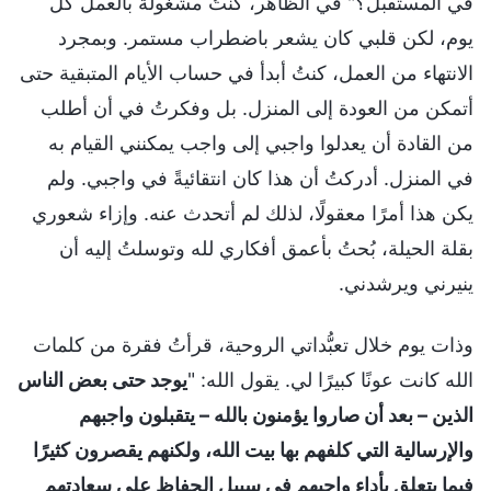
في المستقبل؟" في الظاهر، كنتُ مشغولة بالعمل كل
يوم، لكن قلبي كان يشعر باضطراب مستمر. وبمجرد
الانتهاء من العمل، كنتُ أبدأ في حساب الأيام المتبقية حتى
أتمكن من العودة إلى المنزل. بل وفكرتُ في أن أطلب
من القادة أن يعدلوا واجبي إلى واجب يمكنني القيام به
في المنزل. أدركتُ أن هذا كان انتقائيةً في واجبي. ولم
يكن هذا أمرًا معقولًا، لذلك لم أتحدث عنه. وإزاء شعوري
بقلة الحيلة، بُحتُ بأعمق أفكاري لله وتوسلتُ إليه أن
ينيرني ويرشدني.
وذات يوم خلال تعبُّداتي الروحية، قرأتُ فقرة من كلمات
الله كانت عونًا كبيرًا لي. يقول الله: "
يوجد حتى بعض الناس
الذين – بعد أن صاروا يؤمنون بالله – يتقبلون واجبهم
والإرسالية التي كلفهم بها بيت الله، ولكنهم يقصرون كثيرًا
فيما يتعلق بأداء واجبهم في سبيل الحفاظ على سعادتهم