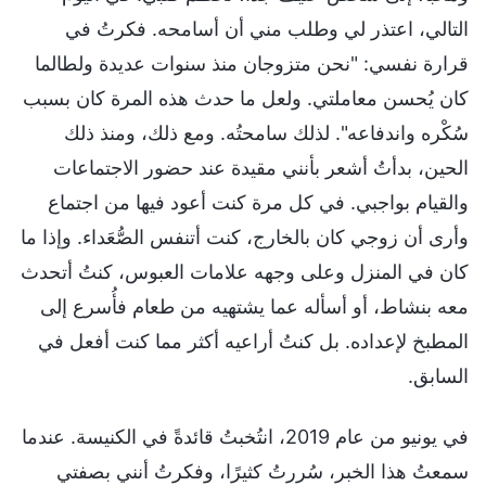
التالي، اعتذر لي وطلب مني أن أسامحه. فكرتُ في
قرارة نفسي: "نحن متزوجان منذ سنوات عديدة ولطالما
كان يُحسن معاملتي. ولعل ما حدث هذه المرة كان بسبب
سُكْره واندفاعه". لذلك سامحتُه. ومع ذلك، ومنذ ذلك
الحين، بدأتُ أشعر بأنني مقيدة عند حضور الاجتماعات
والقيام بواجبي. في كل مرة كنت أعود فيها من اجتماع
وأرى أن زوجي كان بالخارج، كنت أتنفس الصُّعَداء. وإذا ما
كان في المنزل وعلى وجهه علامات العبوس، كنتُ أتحدث
معه بنشاط، أو أسأله عما يشتهيه من طعام فأُسرع إلى
المطبخ لإعداده. بل كنتُ أراعيه أكثر مما كنت أفعل في
السابق.
في يونيو من عام 2019، انتُخبتُ قائدةً في الكنيسة. عندما
سمعتُ هذا الخبر، سُررتُ كثيرًا، وفكرتُ أنني بصفتي