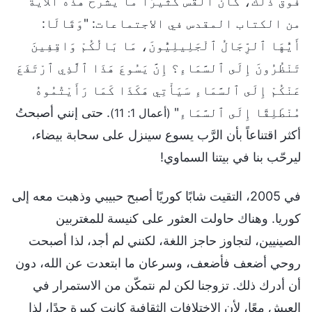
فوق ذلك، كان القس كثيرًا ما يشرح هذه الآية
من الكتاب المقدس في الاجتماعات: "وَقَالَا:
أَيُّهَا ٱلرِّجَالُ ٱلْجَلِيلِيُّونَ، مَا بَالُكُمْ وَاقِفِينَ
تَنْظُرُونَ إِلَى ٱلسَّمَاءِ؟ إِنَّ يَسُوعَ هَذَا ٱلَّذِي ٱرْتَفَعَ
عَنْكُمْ إِلَى ٱلسَّمَاءِ سَيَأْتِي هَكَذَا كَمَا رَأَيْتُمُوهُ
مُنْطَلِقًا إِلَى ٱلسَّمَاءِ"
. حتى إنني أصبحتُ
(أعمال 1: 11)
أكثر اقتناعاً بأن الرَّب يسوع سينزل على سحابة بيضاء،
ليرحّب بنا في بيتنا السماوي!
في 2005، التقيت شابًا كوريًا أصبح حبيبي وذهبت معه إلى
كوريا. وهناك حاولت العثور على كنيسة للمغتربين
الصينيين، لتجاوز حاجز اللغة، لكنني لم أجد، لذا أصبحت
روحي أضعف فأضعف، وسرعان ما ابتعدت عن الله، دون
أن أدرك ذلك. تزوجنا لكن لم نتمكّن من الاستمرار في
العيش معًا، لأن الاختلافات الثقافية كانت كبيرة جدًا، لذا