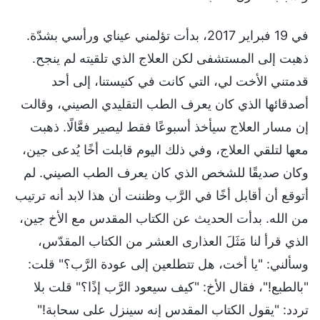
في 19 فبراير 2017، بدأت تؤلمني عيناي ورأسي بشدّة.
ذهبت إلى المستشفى لكن العلاج الذي تلقيته لم ينجح.
قدمتني الأخت لي، التي كانت في كنيستنا، إلى أحد
أصدقائها الذي كان يعرف الطب التقليدي الصيني، وقالت
إن مسار العلاج سيأخذ أسبوعًا فقط ليصير فعَّالًا. ذهبت
معها لتلقي العلاج، وفي ذلك اليوم قابلت أخًا يُدعى جين،
وكان صديقًا للشخص الذي كان يعرف الطب الصيني. لم
أتوقع أن أقابل أخًا في الرَّب وظننت أن هذا لابد أنه ترتيب
من الله. بدأت الحديث عن الكتاب المقدس مع الأخ جين،
الذي قرأ لنا مَثَلَ العذارى العشر من الكتاب المقدّس،
وسألني: "يا أخت، هل تتطلعين إلى عودة الرَّب؟" قلت:
"بالطبع!"، فقال الأخ: "كيف سيعود الرَّب إذًا؟" قلت بلا
تردد: "يقول الكتاب المقدس إنه سينزل على سحابة!"