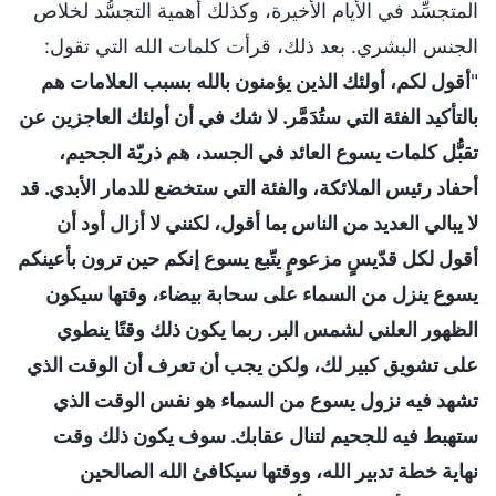
المتجسِّد في الأيام الأخيرة، وكذلك أهمية التجسُّد لخلاص
الجنس البشري. بعد ذلك، قرأت كلمات الله التي تقول:
"
أقول لكم، أولئك الذين يؤمنون بالله بسبب العلامات هم
بالتأكيد الفئة التي ستُدَمَّر. لا شك في أن أولئك العاجزين عن
تقبُّل كلمات يسوع العائد في الجسد، هم ذريّة الجحيم،
أحفاد رئيس الملائكة، والفئة التي ستخضع للدمار الأبدي. قد
لا يبالي العديد من الناس بما أقول، لكنني لا أزال أود أن
أقول لكل قدّيسٍ مزعومٍ يتّبع يسوع إنكم حين ترون بأعينكم
يسوع ينزل من السماء على سحابة بيضاء، وقتها سيكون
الظهور العلني لشمس البر. ربما يكون ذلك وقتًا ينطوي
على تشويق كبير لك، ولكن يجب أن تعرف أن الوقت الذي
تشهد فيه نزول يسوع من السماء هو نفس الوقت الذي
ستهبط فيه للجحيم لتنال عقابك. سوف يكون ذلك وقت
نهاية خطة تدبير الله، ووقتها سيكافئ الله الصالحين