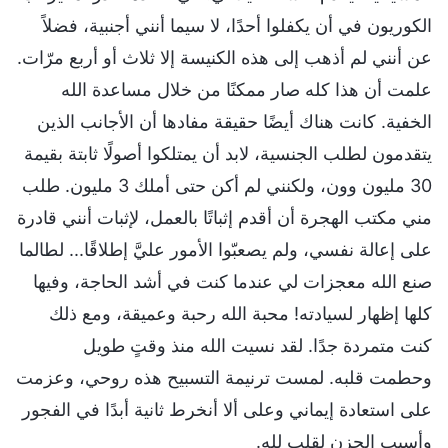
الكوريون في أن يكفلوا أحدًا، لا سيما أنني أجنبية، فضلاً
عن أنني لم أذهب إلى هذه الكنيسة إلا ثلاث أو أربع مرّات.
علمت أن هذا كله صار ممكنًا من خلال مساعدة الله
الخفية. كانت هناك أيضًا حقيقة مفادها أن الأجانب الذين
يتقدمون لطلب الجنسية، لابد أن يمتلكوا أصولًا ثابتة بقيمة
30 مليون وون، ولكنني لم أكن حتى أملك 3 مليون. طلب
مني مكتب الهجرة أن أقدم إثباتًا بالعمل، لإثبات أنني قادرة
على إعالة نفسي، ولم يصعبّوا الأمور عليَّ إطلاقًا... لطالما
صنع الله معجزات لي عندما كنت في أشد الحاجة، وفيها
كلها إظهار لسيادته! محبة الله رحبة وعميقة، ومع ذلك
كنت متمردة جدًا. لقد نسيت الله منذ وقتٍ طويل
وحطمت قلبه. لمست ترنيمة التسبيح هذه روحي، وعزمت
على استعادة إيماني وعلى ألا أنخرط ثانية أبدًا في الفجور
وأسبب الحزن لقلب لله.