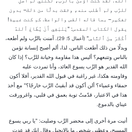
الله. لقد كنت أؤمن بالرَّب، لكنني لم أصلِّ
للرَّب ولم أطلب منه، وثقت بدلًا من ذلك– بدون
تفكير– بما قاله القس والواعظ. كم كنت غبية!
يقول الكتاب المقدس: "يَنْبَغِي أَنْ يُطَاعَ ٱللهُ
أَكْثَرَ مِنَ ٱلنَّاسِ"
. آمنت بالرَّب ولم أطعه،
(أعمال 5: 29)
وبدلًا من ذلك أطعت الناس، لذا، ألم أصبح إنسانة تؤمن
بالناس وتتبعهم؟ أليس هذا مقاومة وخيانة للرَّب؟ إذا كان
الله القدير هو الرَّب يسوع العائد، وأنا تمردت عليه
وقاومته هكذا، غير راغبة في قبول الله القدير، أفلا أكون
حمقاء وعمياء؟ ألن أكون قد أبقيتُ الرَّب خارجًا؟" مع أخذ
هذا في الاعتبار، قدّمتُ توبة بعمق في قلبي، واغرورقت
عيناي بالدموع.
أتيت مرة أخرى إلى محضر الرَّب وصليت: "يا ربي يسوع
المسيح، وعظني شخص ما بالإنجيل وقال إنك قد عدت