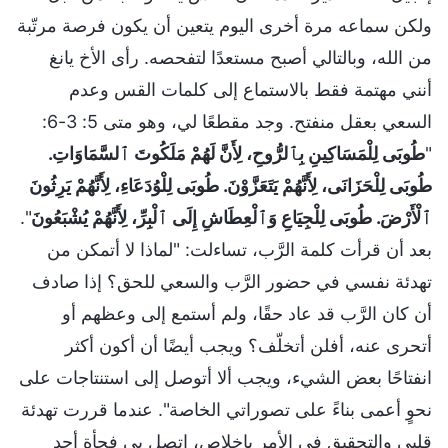
ولكن سماعه مرة أخرى اليوم يتعين أن يكون فرصة مرتّبة
من الله، وبالتالي أصبح مستعدًا لتفحصه. رأى الأخ يانغ
أنني مهتمة فقط بالاستماع إلى كلمات القس وعدم
السعي بعقل منفتح. وجد مقطعًا لي، وهو متى 5: 3-6:
"
طُوبَى لِلْمَسَاكِينِ بِٱلرُّوحِ، لِأَنَّ لَهُمْ مَلَكُوتَ ٱلسَّمَاوَاتِ.
طُوبَى لِلْحَزَانَى، لِأَنَّهُمْ يَتَعَزَّوْنَ. طُوبَى لِلْوُدَعَاءِ، لِأَنَّهُمْ يَرِثُونَ
ٱلْأَرْضَ. طُوبَى لِلْجِيَاعِ وَٱلْعِطَاشِ إِلَى ٱلْبِرِّ، لِأَنَّهُمْ يُشْبَعُونَ
".
بعد أن قرأت كلمة الرَّب، تساءلت: "لماذا لا أتمكن من
تهدئة نفسي في حضور الرَّب والسعي للحق؟ إذا صادف
أن كان الرَّب قد عاد حقًا، ولم أستمع إلى وعظهم أو
أتحرى عنه، أفلن أتخلّف؟ ويجب أيضًا أن أكون أكثر
انفتاحًا بعض الشيء، ويجب ألا أتوصل إلى استنتاجات على
نحوٍ أعمى بناءً على تصوراتي الخاصة". عندما قررت تهدئة
قلبي والتحقيق في الأمر بإخلاص، اتصل بي فجأة أحد