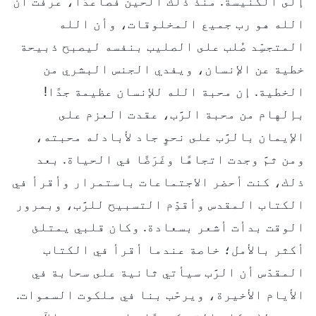
إلى الكنيسة. منذ ذلك الحين فصاعدًا، عرفت أن
الله هو رب جميع المخلوقات، وأن الله
المتجسِّد صُلب على الصليب بنفسه ليصبح ذبيحة
خطية عن الإنسان، ويفدي الجنس البشري من
الخطية. إن محبة الله للإنسان عظيمة جدًا!
بإلهام من محبة الرَّب، عقدت العزم على
الإيمان بالرَّب على نحوٍ جاد لأبادله محبته،
ومن ثمَّ وجدت اتجاهًا وغَرَضًا في الحياة. بعد
ذلك، كنت أحضر الاجتماعات باستمرار وأقرأ في
الكتاب المقدس وأقدِّم التسبيح للرَّب، وبمرور
الوقت بدأت أشعر بسعادة. وكان قلبي يمتلئ
أكثر بالأمل؛ خاصة عندما أقرأ في الكتاب
المقدّس أن الرَّب سيأتي ثانية على سحابة في
الأيام الأخيرة، ويرحّب بنا في ملكوت السموات.