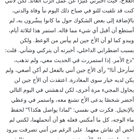
العلاج، حيث أخبرني كثيرًا عن عمل الرَّب العائد. لكن لأنني
كنت قد تلقيت للتو في صباح ذلك اليوم نبأ وفاة والدتي،
بالإضافة إلى بعض الشكوك حول ما كانوا يبشّرون به، لم
أستطع أن أقبل أي شيء مما قاله. استمر هذا لثلاثة أيام،
ويبدو كما لو أن الأخ جين لم ييأس من الوعظ. ولكن
بسبب اضطرابي الداخلي، أخبرته أن يتركني وشأني. قلت:
"دع الأمر. إذا استمررت في الحديث معي، ولم تذهب،
سأرحل أنا!" رأى الأخ جين أنني بالفعل لم أكن أصغي، ولم
يكن لديه خيار سوى المغادرة. اعتقدت أن الأخ جين لن
يحاول المجيء مرة أخرى، لكن لدهشتي في اليوم التالي
أحضر شخصًا يدعى الأخ تشنغ معه، واستمر في وعظي
بالإنجيل. فكرت في نفسي: "لماذا يواصل هكذا؟" لحفظ
ماء الوجه، كل ما أمكنني فعله هو أن أتحملهما، لكنني لم
أخض أي نقاش معهما. على الرغم من أنني تصرفت ببرود