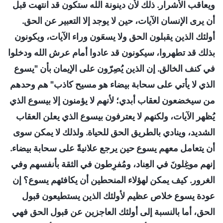
ويعاقب الأشرار. ذلك لأن دينونة الله ستكون قد انتهت قبل
أن يرى الإنسان الآيات، حين لا يوجد إلا التعبير عن الحق.
أولئك الذين يقبلون الحق ولا يسعَون وراء الآيات، ويكونون
بذلك قد تطهروا، سيكونون قد عادوا أمام عرش الله ودخلوا
في كنف الخالق. إن الذين يُصِرّون على الإيمان بأن "يسوع
الذي لا يأتي على سحابة بيضاء هو مسيح كاذب" هم وحدهم
من سيخضعون لعقاب أبدي؛ لأنهم لا يؤمنون إلا بيسوع الذي
يُظهر الآيات، ولكنهم لا يعترفون بيسوع الذي يعلن العقاب
الشديد، وينادي بالطريق الحق للحياة. ولذلك لا يمكن سوى
أن يتعامل معهم يسوع حين يرجع علانيةً على سحابة بيضاء.
إنهم موغِلونَ في العِناد، ومُفرِطون في الثقة بأنفسهم وفي
الغرور. كيف يمكن لهؤلاء المنحطين أن يكافئهم يسوع؟ إن
عودة يسوع خلاص عظيم لأولئك الذين يستطيعون قبول
الحق، أما بالنسبة إلى أولئك العاجزين عن قبول الحق فهي