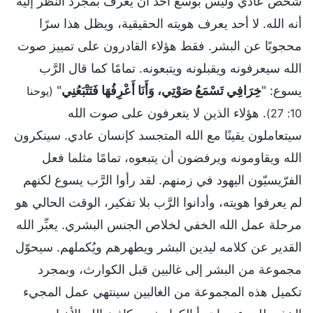
شخص عادي وليس بوسع أحد أن يعرف بمجرد النظر إليه
أنه الله. لا أحد يعرف هويته الحقيقية، ويظل هذا سرًا
محجوبًا عن البشر. فقط هؤلاء القادرون على تمييز صوت
الله سيعرفونه ويقبلونه ويتبعونه. تمامًا كما قال الرَّب
يسوع: "
خِرَافِي تَسْمَعُ صَوْتِي، وَأَنَا أَعْرِفُهَا فَتَتْبَعُنِي
"
(يوحنا
. هؤلاء الذين لا يتعرفون على صوت الله
10: 27)
سيتعاملون يقينًا مع الله المتجسد كإنسان عادي. سينكرون
الله ويقاومونه ويرفضون أن يتبعوه، تمامًا مثلما فعل
الفرّيسيّون اليهود في زمنهم. لقد رأوا الرَّب يسوع لكنهم
لم يعرفوا هويته، وأدانوا الرَّب بلا تفكير، الوقت الحالي هو
مرحلة عمل الله الخفي لخلاص الجنس البشري. يعبِّر الله
القدير عن كلامه ليدين البشر ويطهرهم ويُكملهم. سيحوّل
مجموعة من البشر إلى غالبين قبل الكوارث، وبمجرد
تكميل هذه المجموعة من الغالبين سينتهي عمل المجيء