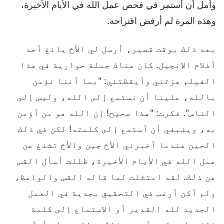
وأمل أن أستمر في فحص عمل الله في الأيام الأخيرة،
وهذه المرة لم أرفض اقتراحه.
بعد ذلك بوقت قصير، أرسل لي الأخ يانغ أحد
أفلام الإنجيل. كان هناك جملة حوارية في هذا
الفيلم هزتني وأيقظتني: "بما أننا نؤمن
بالله، علينا أن نستمع إلى الله، وليس إلى
الناس". فكرت: "هذا صحيح! إن الله هو من أؤمن
به، وينبغي أن أستمع إلى كلمته! لكن في ذلك
الحين عندما أخبرني الأخ جين والأخ تشنغ عن
عمل الله في الأيام الأخيرة، ظللت أسأل القس
عن ذلك. لقد امتثلت لما قاله القس والواعظ،
ولم أكن أرغب في التحقيق بجدية في العمل
الجديد لله القدير أو الاستماع إلى كلمة