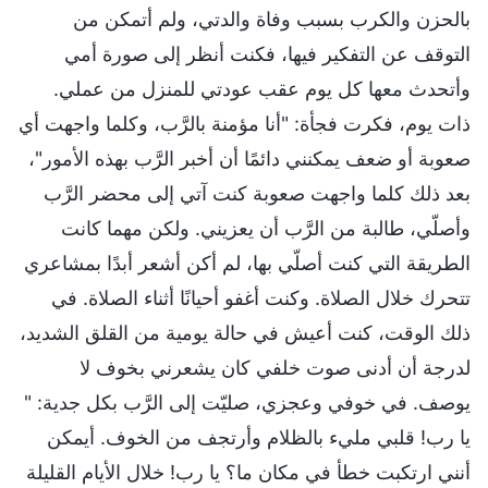
بالحزن والكرب بسبب وفاة والدتي، ولم أتمكن من
التوقف عن التفكير فيها، فكنت أنظر إلى صورة أمي
وأتحدث معها كل يوم عقب عودتي للمنزل من عملي.
ذات يوم، فكرت فجأة: "أنا مؤمنة بالرَّب، وكلما واجهت أي
صعوبة أو ضعف يمكنني دائمًا أن أخبر الرَّب بهذه الأمور"،
بعد ذلك كلما واجهت صعوبة كنت آتي إلى محضر الرَّب
وأصلّي، طالبة من الرَّب أن يعزيني. ولكن مهما كانت
الطريقة التي كنت أصلّي بها، لم أكن أشعر أبدًا بمشاعري
تتحرك خلال الصلاة. وكنت أغفو أحيانًا أثناء الصلاة. في
ذلك الوقت، كنت أعيش في حالة يومية من القلق الشديد،
لدرجة أن أدنى صوت خلفي كان يشعرني بخوف لا
يوصف. في خوفي وعجزي، صليّت إلى الرَّب بكل جدية: "
يا رب! قلبي مليء بالظلام وأرتجف من الخوف. أيمكن
أنني ارتكبت خطأ في مكان ما؟ يا رب! خلال الأيام القليلة