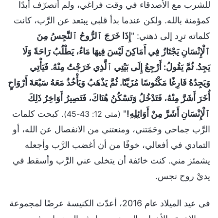
للشرب مع الأصدقاء في وقت فراغي، ولم أتصرّف أبدًا
كمؤمنة بالله. ولكن عندما بدأ قلبي يبتعد عن الرَّب، كانت
كلماته ترِد إلى ذهني: "
إِذَا خَرَجَ ٱلرُّوحُ ٱلنَّجِسُ مِنَ
ٱلْإِنْسَانِ يَجْتَازُ فِي أَمَاكِنَ لَيْسَ فِيهَا مَاءٌ، يَطْلُبُ رَاحَةً وَلَا
يَجِدُ. ثُمَّ يَقُولُ: أَرْجِعُ إِلَى بَيْتِي ٱلَّذِي خَرَجْتُ مِنْهُ. فَيَأْتِي
وَيَجِدُهُ فَارِغًا مَكْنُوسًا مُزَيَّنًا. ثُمَّ يَذْهَبُ وَيَأْخُذُ مَعَهُ سَبْعَةَ أَرْوَاحٍ
أُخَرَ أَشَرَّ مِنْهُ، فَتَدْخُلُ وَتَسْكُنُ هُنَاكَ، فَتَصِيرُ أَوَاخِرُ ذَلِكَ
ٱلْإِنْسَانِ أَشَرَّ مِنْ أَوَائِلِهِ!
"
. كبحت كلمات
(متى 12: 43-45)
الرَّب جماحي وحَمَتني، ومنعتني من الانفصال عن الله، أو
التمادي في أفعالي، خوفًا من أن أغضب الرَّب وأجعله
يشمئز مني. كنت خائفة أن يتخلى عني الرَّب وأسقط في
يديْ روح نجس.
في عيد الميلاد عام 2016، أعدّت الكنيسة عرضًا لمجموعة