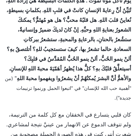
يوم تأكل موتًا تموت". هذهِ الكلماتُ البسيطةُ هيَ إرادةُ اللهِ،
تُبَيِّنُ أنَّ رِعايةَ الإنسانِ كانتْ في قلبِ اللهِ. بكلماتٍ بسيطةٍ،
نُعاينُ قلبَ اللهِ. هل قلبُهُ محبٌّ؟ هل هو مُهتَمٌّ؟ يمكنكَ
الشعورُ بعنايةِ اللهِ وحبِّهِ. إنْ كانَ لديكَ ضميرٌ وإنسانيةٌ،
ستشُعرُ بالحنانِ، بالرعايةِ والمحبةِ، ستشعرُ ببركاتِ
السعادةِ. حالما تشعرُ بها، كيفَ ستستجيبُ للهِ؟ أتلتصقُ بهِ؟
ألنْ ينمو الحُبُّ، ألنْ ينمو الحُبُّ المُقدَّسُ في قلبِكَ؟
أسيتعلَّقُ قلبُكَ بهِ؟ كلُّ هذا يُظهرُ أهَمّيَةَ محبةَ اللهِ للإنسانِ.
والأهمُّ أنَّ البشرَ يُمكنُهُمْ أنْ يشعرُوا ويفهموا محبةَ اللهِ
"
(من
"أهمية حب الله للإنسان" في "اتبعوا الحمل ورنموا ترنيمات
.
جديدة")
كان قلبي يتسارع في الخفقان مع كل كلمة من الترنيمة،
ولم تتوقف الدموع عن الانهمار من عينيَّ نتيجة لمشاعري.
شعرت أنني كنت في هذه الصورة الجميلة مصحوبة من