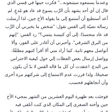
وعندما يسمعوه سيتبعونه..." فكرت حينها في قِسي الذي
قال إن أي أحد يشهد بأن الرَّب يسوع قد عاد هو مُدعٍ. لم
أعد أستطيع أن أستمع إلى ما يقوله الأخ جين، لذا أرسلت
رسالة نصيّة إلى القس تقول: "شخص ما يخبرني أن الرَّب
قد عاد متجسدًا. إلى أي كنيسة ينتمي؟" رد القس: "إنهم
من البرق الشرقي". وأخبرني أن أغادر على الفور، وألا
أتواصل معهم ثانية. كما أراد مني ألا أقرأ كتبهم مطلقًا،
وواصل إرسال بعض العظات إلي حول كيفية الاحتراس
من البدع. اعتقدت أن كل ما قاله القس لا بدّ أن يكون
صحيحًا، ولذا قررت عدم الاستماع إلى شركتهم مرة أخرى
وأن أتجاهلهم فحسب.
فوجئت بعد ظهيرة اليوم العشرين من الشهر بمجيء الأخ
جين وأخته الصغرى إلى المكان الذي كنت أتلقى فيه