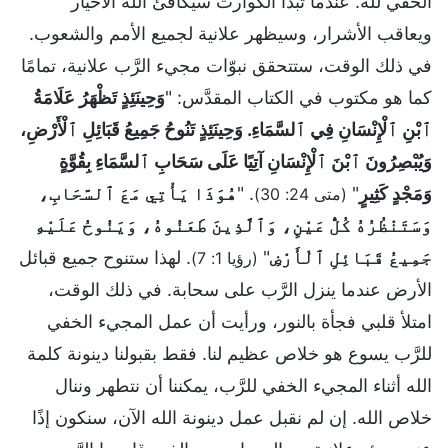
الخفي لله. عندما تبدأ الكوارث سيكافئ الله الأخيار
ويعاقب الأشرار، وسيظهر علانية لجميع الأمم والشعوب.
في ذلك الوقت، ستتحقق نبوّات مجيء الرَّب علانية، تمامًا
كما هو مكتوب في الكتاب المقدَّس: "
وَحِينَئِذٍ تَظْهَرُ عَلَامَةُ
ٱبْنِ ٱلْإِنْسَانِ فِي ٱلسَّمَاءِ. وَحِينَئِذٍ تَنُوحُ جَمِيعُ قَبَائِلِ ٱلْأَرْضِ،
وَيُبْصِرُونَ ٱبْنَ ٱلْإِنْسَانِ آتِيًا عَلَى سَحَابِ ٱلسَّمَاءِ بِقُوَّةٍ
وَمَجْدٍ كَثِيرٍ
"
. "
هُوَذَا يَأْتِي مَعَ ٱلسَّحَابِ،
(متى 24: 30)
وَسَتَنْظُرُهُ كُلُّ عَيْنٍ، وَٱلَّذِينَ طَعَنُوهُ، وَيَنُوحُ عَلَيْهِ
جَمِيعُ قَبَائِلِ ٱلْأَرْضِ
"
. لهذا ستنوح جميع قبائل
(رؤيا 1: 7)
الأرض عندما ينزل الرَّب على سحابة. في ذلك الوقت،
امتلأ قلبي فجأة بالنور، ورأيت أن عمل المجيء الخفي
للرَّب يسوع هو خلاص عظيم لنا. فقط بقبولنا دينونة كلمة
الله أثناء المجيء الخفي للرَّب، يمكننا أن نتطهر وننال
خلاص الله. إن لم نقبل عمل دينونة الله الآن، سنكون إذًا