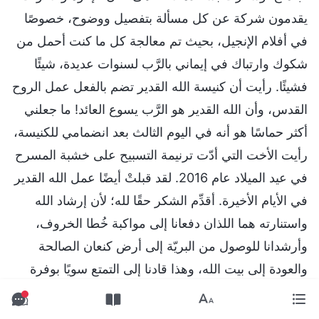
يقدمون شركة عن كل مسألة بتفصيل ووضوح، خصوصًا
في أفلام الإنجيل، بحيث تم معالجة كل ما كنت أحمل من
شكوك وارتباك في إيماني بالرَّب لسنوات عديدة، شيئًا
فشيئًا. رأيت أن كنيسة الله القدير تضم بالفعل عمل الروح
القدس، وأن الله القدير هو الرَّب يسوع العائد! ما جعلني
أكثر حماسًا هو أنه في اليوم الثالث بعد انضمامي للكنيسة،
رأيت الأخت التي أدّت ترنيمة التسبيح على خشبة المسرح
في عيد الميلاد عام 2016. لقد قبلتْ أيضًا عمل الله القدير
في الأيام الأخيرة. أقدِّم الشكر حقًا لله؛ لأن إرشاد الله
واستنارته هما اللذان دفعانا إلى مواكبة خُطا الخروف،
وأرشدانا للوصول من البريّة إلى أرض كنعان الصالحة
والعودة إلى بيت الله، وهذا قادنا إلى التمتع سويًا بوفرة
ومؤونة كلمات الله في الحياة معه!