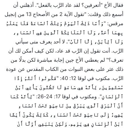
فقال الأخ "أتعرفين؟ لقد عاد الرَّب بالفعل". أذهلني أن
أسمع ذلك وقلت: "تقول الآية 2 من الأصحاح 13 من إنجيل
مرقس: "
وَأَمَّا ذَلِكَ ٱلْيَوْمُ وَتِلْكَ ٱلسَّاعَةُ فَلَا يَعْلَمُ
بِهِمَا أَحَدٌ، وَلَا ٱلْمَلَائِكَةُ ٱلَّذِينَ فِي ٱلسَّمَاءِ،
وَلَا ٱلِٱبْنُ، إِلَّا ٱلْآبُ
"
.
لا أحد يعرف متى سيأتي
الرَّب. أنت تقول إن الرَّب قد عاد، لكن كيف أمكن لك أن
تعرف؟" لم يعطني الأخ جين إجابة مباشرة لكن بدلًا من
ذلك عثر على بعض النبوات من الكتاب المقدس عن عودة
الرَّب. مكتوب في لوقا 12: 40: "
فَكُونُوا أَنْتُمْ إِذًا
مُسْتَعِدِّينَ، لِأَنَّهُ فِي سَاعَةٍ لَا تَظُنُّونَ يَأْتِي ٱبْنُ
ٱلْإِنْسَانِ
". ومكتوب في لوقا 17: 24-26: "
لِأَنَّهُ كَمَا
أَنَّ ٱلْبَرْقَ ٱلَّذِي يَبْرُقُ مِنْ نَاحِيَةٍ تَحْتَ ٱلسَّمَاءِ
يُضِيءُ إِلَى نَاحِيَةٍ تَحْتَ ٱلسَّمَاءِ، كَذَلِكَ يَكُونُ أَيْضًا
ٱبْنُ ٱلْإِنْسَانِ فِي يَوْمِهِ. وَلَكِنْ يَنْبَغِي أَوَّلًا أَنْ