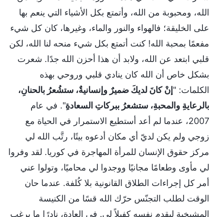
الله، ومحبوبة من الله، وأتمتع بكل الأشياء التي ينعم بها
على الخليقة؛ فالهواء والنور والماء، وغيرها، كان كل شيء
مفعمًا بمحبة الله! كنت أتمتع بكل شيء منحه لنا الله، لكن
قلبي ابتعد عن الله، ولابد أن هذا أحزن الله جدًا. شعرت
بشكل خاص أن الله كان ينادي قلبي وروحي بهذه
الكلمات: "
إنْ كانَ لديكَ ضميرٌ وإنسانيةٌ، ستشُعرُ بالحنانِ،
بالرعايةِ والمحبةِ، ستشعرُ ببركاتِ السعادةِ
". في عام
2007، عندما لم أعد أستطيع الاستمرار في الحياة مع
زوجي ولم يكن لديّ أي مكان أدعوه بيتًا، رتَّب الله لي
مركز حقوق الإنسان للمرأة المهاجرة في كوريا. لقد وفروا
لي مأوى وطعامًا مجانيًا ووجدوا لي محاميًا، وتولوا عني
أمر كل إجراءات الطلاق القانونية بلا كُلفة. عندما حان
الوقت لطلب التجنّس حرّك الله قسًا من الكنيسة
المشيخية ليقدم نفسه كفيلاً لي. في العادة، نادرًا ما يرغب