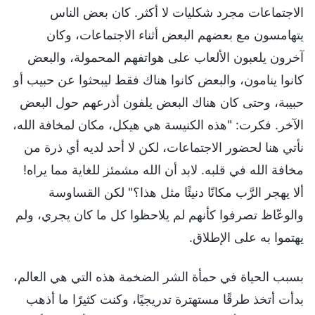
الاجتماعات مجرد شكليات لا أكثر. كان بعض الناس
يتهامسون مع بعضهم البعض أثناء الاجتماعات، وكان
آخرون يلعبون الألعاب على هواتفهم المحمولة، والبعض
كانوا ينامون، والبعض كانوا هناك فقط ليبحثوا عن حبيب أو
حبيبة، وحتى كان هناك البعض يلفون أذرعهم حول البعض
الآخر. فكرت: "هذه الكنيسة هي هيكل، مكان لمخافة الله،
نأتي هنا لحضور الاجتماعات، لكن لا أحد لديه أي ذرة من
مخافة الله في قلبه. لابد أن الله مشمئز للغاية مما يراه!
ألا يهجر الرَّب مكانًا دنيئًا مثل هذا؟" لكن القساوسة
والوعّاظ تصرفوا كأنهم لم يلاحظوا كل ما كان يجري، ولم
يهتموا به على الإطلاق.
بسبب الحياة في حمأة الشر الضخمة هذه التي هي العالم،
بدأت أتخذ طرقًا مستهترة تدريجيًا، وكنت كثيرًا ما أذهب