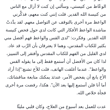
الوعّاظ من كنيستي، وسألني إن كنت لا أزال مع الناس
من كنيسة الله القدير. قلت إنني كنت معهم، فذكَّرني
الواعظ مرة أخرى بالتوقف عن التواصل معهم. لقد بدَّدتْ
مناشدة الواعظ الأفكار التي كانت لدي حول فحص كنيسة
الله القدير. وفكرت: "لدى القس والواعظ فهم أفضل مني
بكثير للكتاب المقدس، وهما لا يعترفان بأن الرَّب قد عاد.
لدي القليل من الفهم للكتاب المقدس وأفتقر إلى التمييز،
لذا كان من الأفضل أن أستمع فقط إلى ما يقوله القس
والواعظ". عندما أغلقت الهاتف، قلت للأخ تشنغ:"إذا أراد
الأخ يانغ أن يفحص الأمر، عندئذ يمكنك متابعة مناقشاتك،
أما أنا فلن أستمع إليها بعد الآن". هكذا، رفضت مرة أخرى
فجأة خلاص الله.
عدت للعمل بعد أسبوع من العلاج، وكان قلبي مليئًا