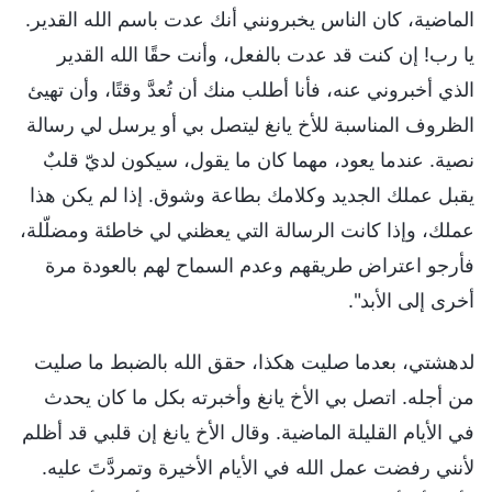
الماضية، كان الناس يخبرونني أنك عدت باسم الله القدير.
يا رب! إن كنت قد عدت بالفعل، وأنت حقًا الله القدير
الذي أخبروني عنه، فأنا أطلب منك أن تُعدَّ وقتًا، وأن تهيئ
الظروف المناسبة للأخ يانغ ليتصل بي أو يرسل لي رسالة
نصية. عندما يعود، مهما كان ما يقول، سيكون لديّ قلبٌ
يقبل عملك الجديد وكلامك بطاعة وشوق. إذا لم يكن هذا
عملك، وإذا كانت الرسالة التي يعظني لي خاطئة ومضلّلة،
فأرجو اعتراض طريقهم وعدم السماح لهم بالعودة مرة
أخرى إلى الأبد".
لدهشتي، بعدما صليت هكذا، حقق الله بالضبط ما صليت
من أجله. اتصل بي الأخ يانغ وأخبرته بكل ما كان يحدث
في الأيام القليلة الماضية. وقال الأخ يانغ إن قلبي قد أظلم
لأنني رفضت عمل الله في الأيام الأخيرة وتمردَّتَ عليه.