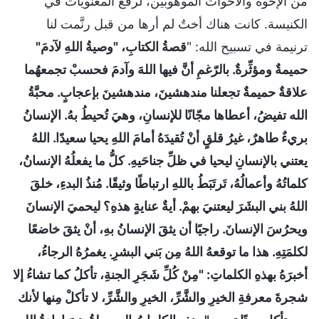
من الإخوة والأخوات الموهوبين، لرفع المعنويات في
الكنيسة. كانت هناك أختٌ لم أرها من قبل رنَّمت لنا
ترنيمة في تسبيح الله: "
قصةُ الكتابِ، "وصيةُ اللهِ لآدمَ"
حميمةٌ ومؤثِّرةٌ. بالرّغمِ أنَّ فيها اللهَ وآدمَ فحسبْ تجمعهُما
علاقةٌ حميمةٌ تجعلنا مندهشينَ، مندهشينَ بإعجابٍ. محبَّةُ
الله تفيضُ، أعطاها مجّانًا للإنسانِ، وهيَ تُحيطُ بهُ. الإنسانُ
بريءٌ طاهرٌ، غيرُ قلقٍ أنْ تُقيدَهُ أمامَ اللهِ يحيا سعيدًا. اللهُ
يعتني بالإنسانِ ليحيا في ظلِّ جناحَيهِ. كلُّ ما يفعلُهُ الإنسانُ،
كلماتُهُ وأعمالُهُ، تَرتَبَطُ باللهِ ارتباطًا وثيقًا. مُنذُ البدءِ، خلقَ
اللهُ بني البشَرَ ليعتنيَ بهمْ. أيةٌ عنايةٍ هذهِ؟ ليحميَ الإنسانَ
ويحرُسَ الإنسانَ. راجيًا أن يثقَ الإنسانُ بهِ، أنْ يثقَ خاضعًا
لكلمَتِهِ. هذا ما توقعهُ اللهُ مِن بَني البشرِ. يغمرُهُ الرجاءُ،
أخبرَهُ بهذهِ الكلماتِ: "مِنْ كُلِّ شَجَرِ الجنةِ، تأكلُ كما تشاءُ إلا
شجرةَ معرفةِ الخيرِ والشَّرِّ، الخيرِ والشَّرِّ، لا تأكلْ مِنها لأنك