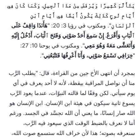
يَتَأَلَّمَ كَثِيرًا وَيُرْفَضَ مِنْ هَذَا ٱلْجِيلِ. وَكَمَا كَانَ فِي
أَيَّامِ نُوحٍ كَذَلِكَ يَكُونُ أَيْضًا فِي أَيَّامِ ٱبْنِ
ٱلْإِنْسَانِ
". ومكتوب في رؤيا 3: 20: "
هَأَنَذَا وَاقِفٌ عَلَى
ٱلْبَابِ وَأَقْرَعُ. إِنْ سَمِعَ أَحَدٌ صَوْتِي وَفَتَحَ ٱلْبَابَ، أَدْخُلُ إِلَيْهِ
وَأَتَعَشَّى مَعَهُ وَهُوَ مَعِي
". ومكتوب في يوحنا 10: 27:
"
خِرَافِي تَسْمَعُ صَوْتِي، وَأَنَا أَعْرِفُهَا فَتَتْبَعُنِي
".
بمجرد أن انتهى الأخ جين من القراءة، قال: "يطلب الرَّب
منا أن نواصل المراقبة بيقظة، لأنه لا أحد يعرف في أي
يوم سيأتي. لكن وفقًا لما قالته النبوّات، عندما يعود الرَّب
يسوع ثانية سيكون في هيئة ابن الإنسان. ابن الإنسان هو
الله صار إنسانًا، ما يعني أن الله تجسَّد في الجسد. ورغم
أننا لا نعرف بالضبط الوقت الذي سيعود فيه الرَّب،
سنعرفه بصوته؛ هذا لأن خراف الله ستسمع صوت الله،