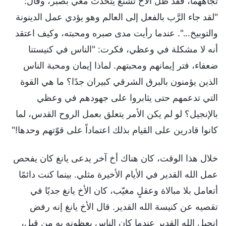
تجاههما، فقد ظل الأخ تشنغ يتحدث معي بصبر، وقال:
"لقد جاء الرَّب بالفعل إلى العالم وهو يؤدي عمل الدينونة
والتوبيخ...". عندما رأيت مدى صبره ومحبته، وكيف اعتقد
أنه لا مشكلة في وعظي، فكرت: "الناس في كنيستنا
ضعفاء، فتر إيمانهم ومحبتهم. لماذا إيمان ومحبة الناس
الذين يؤمنون بالبرق الشرقي كبيران جدًا؟ ما هي القوة
التي تدعمهم حتى يثابروا على جهودهم في وعظي
بالإنجيل؟ لو لم يكن الأمر يتعلق بعمل الروح القدس، لما
كانوا قادرين على القيام بذلك اعتماداً على قوّتهم وحدها!"
خلال هذا الوقت، كان هناك أخ آخر يدعى يانغ كان يفحص
عمل الله القدير في الأيام الأخيرة مثلي. بينما كنت دائمًا
أتعامل بلا مبالاة وعقلٍ مغيّب، كان الأخ يانغ جديًا في
تقصيه عن كنيسة الله القدير. قال الأخ يانغ إنه رفض
إنجيل الله القدير عندما كان الناس يعظونه به من قبل،