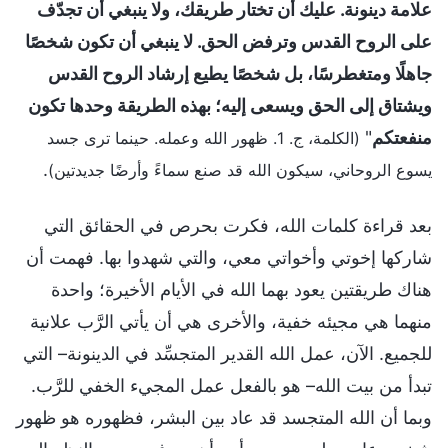
علامة دينونة. عليك أن تختار طريقك، ولا ينبغي أن تجدّف
على الروح القدس وترفض الحق. لا ينبغي أن تكون شخصًا
جاهلًا ومتغطرسًا، بل شخصًا يطيع إرشاد الروح القدس
ويشتاق إلى الحق ويسعى إليه؛ بهذه الطريقة وحدها تكون
منفعتكم
"
(الكلمة، ج. 1. ظهور الله وعمله. حينما ترى جسد
.
يسوع الروحاني، سيكون الله قد صنع سماءً وأرضًا جديدتين)
بعد قراءة كلمات الله، فكرت بحرص في الحقائق التي
شاركها إخوتي وأخواتي معي، والتي شهدوا بها. فهمت أن
هناك طريقتين يعود بهما الله في الأيام الأخيرة؛ واحدة
منهما هي مجيئه خفية، والأخرى هي أن يأتي الرَّب علانية
للجميع. الآن، عمل الله القدير المتجسِّد في الدينونة– التي
تبدأ من بيت الله– هو بالفعل عمل المجيء الخفي للرَّب.
وبما أن الله المتجسد قد عاد بين البشر، فظهوره هو ظهور