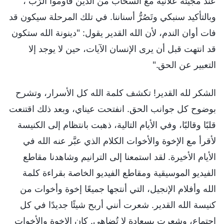
عند مجيئه علانية مع السحاب من الذين قاوموا الرَّب ،
وبالتأكيد سنبكي وتَصُرُّ أسناننا. في تلك المرحلة سيكون قد
فات أوان الندم، لأن الله القدير يقول: "دينونة الله ستكون
قد انتهت قبل أن يرى الإنسان الآيات، حين لا يوجد إلا
التعبير عن الحق."
الشكر لله القدير! تكشف كلمة الله كل الأسرار، وتشرح
بوضوح كل جوانب الحق. انفتحت عيناي، وبعد ذلك اقتنعت
قلبًا وقالبًا، وفي الأيام التالية، ذهبت بانتظام إلى الكنيسة
لأقرأ مع الإخوة والأخوات الكلام الذي عبَّر عنه الله في
الأيام الأخيرة. لقد استمعنا إلى الترانيم وشاهدنا مقاطع
الفيديو الموسيقية ومقاطع الفيديو الخاصة بقراءة كلمة
الله وأفلام الإنجيل، التي أنتجها جميعًا إخوة وأخوات من
كنيسة الله القدير. شعرت أنني أربح شيئًا جديدًا في كل
اجتماع، وشعرت بسعادة لا تُضاهى. كان الإخوة والأخوات