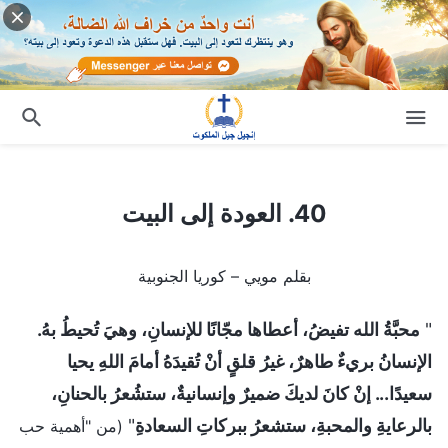
40. العودة إلى البيت
40. العودة إلى البيت
بقلم مويي – كوريا الجنوبية
"
محبَّةُ الله تفيضُ، أعطاها مجّانًا للإنسانِ، وهيَ تُحيطُ بهُ.
الإنسانُ بريءٌ طاهرٌ، غيرُ قلقٍ أنْ تُقيدَهُ أمامَ اللهِ يحيا
سعيدًا... إنْ كانَ لديكَ ضميرٌ وإنسانيةٌ، ستشُعرُ بالحنانِ،
بالرعايةِ والمحبةِ، ستشعرُ ببركاتِ السعادةِ
"
(من "أهمية حب