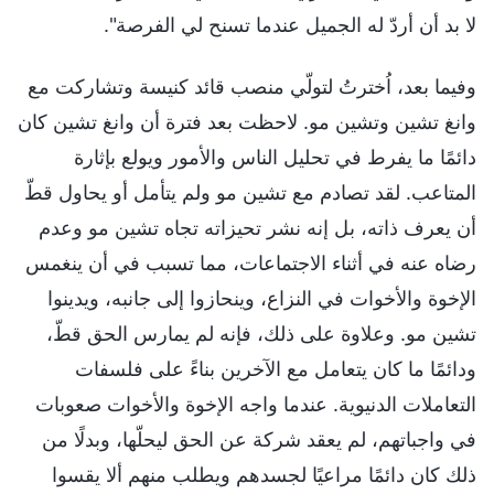
لا بد أن أردّ له الجميل عندما تسنح لي الفرصة".
وفيما بعد، اُخترتُ لتولّي منصب قائد كنيسة وتشاركت مع
وانغ تشين وتشين مو. لاحظت بعد فترة أن وانغ تشين كان
دائمًا ما يفرط في تحليل الناس والأمور ويولع بإثارة
المتاعب. لقد تصادم مع تشين مو ولم يتأمل أو يحاول قطّ
أن يعرف ذاته، بل إنه نشر تحيزاته تجاه تشين مو وعدم
رضاه عنه في أثناء الاجتماعات، مما تسبب في أن ينغمس
الإخوة والأخوات في النزاع، وينحازوا إلى جانبه، ويدينوا
تشين مو. وعلاوة على ذلك، فإنه لم يمارس الحق قطّ،
ودائمًا ما كان يتعامل مع الآخرين بناءً على فلسفات
التعاملات الدنيوية. عندما واجه الإخوة والأخوات صعوبات
في واجباتهم، لم يعقد شركة عن الحق ليحلّها، وبدلًا من
ذلك كان دائمًا مراعيًا لجسدهم ويطلب منهم ألا يقسوا