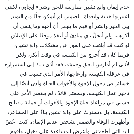
عدم إيمان وانغ تشين ممارسة للحق وشيء إيجابي، لكنني
اعتبرتها خيانة وانعدامًا للضمير. لم أتمكن حقًّا من التمييز
بين الخير والشر أو فهم ما ينبغي أن أحبه وما ينبغي أن
أكرهه، ولم أتحلَّ بأي مبادئ أو أتخذ موقفًا على الإطلاق.
لو كنت قد أبلغت على الفور عن مشكلات وانغ تشين،
فربما كان قد أُخرج من الكنيسة في وقت أبكر، ولكن
لأنني لم أمارس الحق وحميته، فقد أَدّى ذلك إلى استمراره
في عرقلة الكنيسة وإزعاجها، الأمر الذي تسبب في
خسائر في دخول الإخوة والأخوات الحياة وأدى أيضًا إلى
تأخير عمل الكنيسة. وبصفتي قائدًا، لم يقتصر الأمر على
فشلي في مراعاة حياة الإخوة والأخوات أو حماية مصالح
الكنيسة، بل وتسترتُ على وانغ تشين بناءً على المشاعر،
وأظهرت الوفاء والضمير لشخص عديم الإيمان. كنت أعُضّ
اليد التي أطعمتني وأعرض المساعدة على دخيل، وأقوم