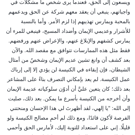
ويسعون إلى الحق، فعندما يرى شخص ما مشكلات في
واجباتهم، ينبغي أن يعقد معهم شركة عن الحق ويدعمهم
بالمحبة ويمارس تهذيبهم إذا لزم الأمر. وأما بالنسبة
للأشرار وعديمي الإيمان وأضداد المسيح، فينبغي للمرء أن
يمارس كشفهم والإبلاغ عنهم، والإعراض عنهم ورفضهم.
فقط مثل هذه الممارسات تتوافق مع مقصد الله. والآن
بعد كشف أن وانغ تشين عديم الإيمان وشخصٌ من أمثال
الشيطان، فإن إبقاءه في الكنيسة لن يؤدي إلا إلى إرباك
عمل الكنيسة. لم يعد بإمكاني التصرف بناءً على المشاعر
بعد ذلك؛ كان يتعين عليَّ أن أدوّن سلوكياته عديمة الإيمان
وأن أخرجه من الكنيسة بأسرع ما يمكن. بعد ذلك، صليت
إلى الله: "يا إلهي، لقد أظهرتَ لي هذا الإحسان ومنحتني
الفرصة لأكون قائدًا، ومع ذلك لم أحمِ مصالح الكنيسة ولو
قليلًا. إني على استعداد للتوبة إليك، لأمارس الحق وأحمي