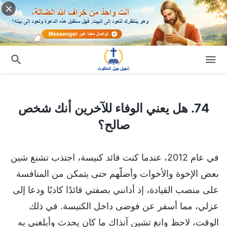
74. هل يعني الوفاء للآخرين أنك شخص صالح؟
74. هل يعني الوفاء للآخرين أنك شخص
صالح؟
في عام 2012، عندما كنت قائد كنيسة، اجتذب تشنغ شين
بعض الإخوة والأخوات وأضلّهم حتى يتمكن من المنافسة
على منصب القيادة، إذ أدانني بصفتي قائدًا كاذبًا ودعا إلى
عزلي، مما أسفر عن فوضى داخل الكنيسة. في ذلك
الوقت، لاحظ وانغ تشين آنذاك ما كان يحدث وأبلغني به