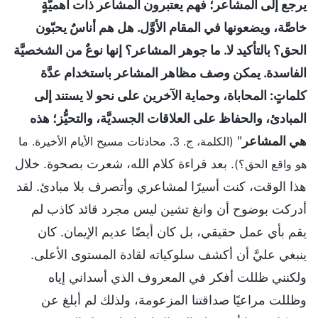
يرجع إلى المشاعر؛ فهم يعتبرون المشاعر ذات أهميَّةٍ
خاصَّة، ويضعونها في المقام الأوَّل. هل هم أناسٌ يحبّون
الحق؟ بالتأكيد لا. ما جوهر المشاعر؟ إنها نوعٌ من الشخصيَّة
الفاسدة. يمكن وصف مظاهر المشاعر باستخدام عدَّة
كلماتٍ: المحاباة، وحماية الآخرين على نحو لا يستند إلى
المبادئ، والحفاظ على العلاقات الجسديَّة، والتحيُّز؛ هذه
هي المشاعر
"
(الكلمة، ج. 3. محادثات مسيح الأيام الأخيرة. ما
. بعد قراءة كلام الله، شعرت بصحوة. خلال
هو واقع الحق؟)
هذا الوقت، كنت أسيرًا لمشاعري وأتصرف بلا مبادئ. لقد
أدركت بوضوح أن وانغ تشين ليس مجرد قائد كاذب لم
يقم بأي عمل حقيقي، بل كان أيضًا عديم الإيمان. كان
ينبغي عليَّ أن أكشف سلوكياته لقادة المستوى الأعلى.
ولكنني ظللت أفكر في المعروف الذي أسداني إياه
وظللت مراعيًا صداقتنا المزعومة، ولذلك لم أبلغ عن