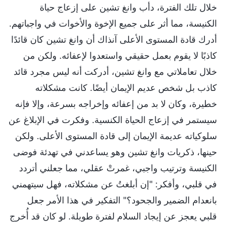
خلال تلك الفترة، دأب وانغ تشين على إزعاج حياة
الكنيسة، مما أثر على جميع الإخوة والأخوات في واجباتهم.
أدرك قادة المستوى الأعلى آنذاك أن وانغ تشين كان قائدًا
كاذبًا لا يقوم بعمل حقيقي واستعدوا لإعفائه. ولكن من
خلال تعاملاتي مع وانغ تشين، أدركت أنه ليس مجرد قائد
كاذب بل شخص عديم الإيمان أيضًا. كانت مشكلاته
خطيرة، وكان لا بد من إعفائه وإخراجه بسرعة، وإلا فإنه
سيستمر في إزعاج الحياة الكنسية. وفكرت في الإبلاغ عن
سلوكياته عديمة الإيمان إلى قادة المستوى الأعلى. ولكن
حينها، ذكريات وانغ تشين وهو يساعدني في تهدئة فوضى
الكنيسة وترتيب واجبي، غمرتْ عقلي، مما جعلني أتردد
في قلبي، وأفكر: "إن أبلغتُ عن مشكلاته، فهل سيتهمني
بانعدام الضمير والجحود؟" التفكير في هذا الأمر جعل
قلبي يعجز عن إيجاد السلام لفترة طويلة. لو كان قد أُخرج