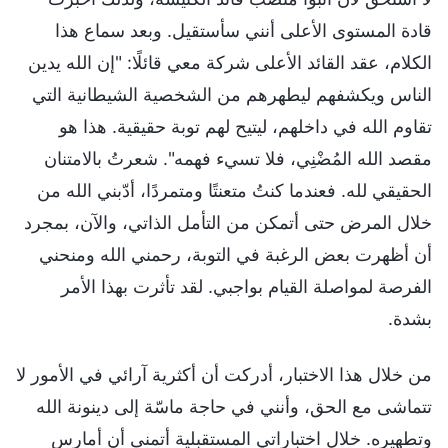
قادة المستوى الأعلى أنني سأستقيل. وبعد سماع هذا
الكلام، عقد القائد الأعلى شركة معي قائلًا: "إن الله يدين
الناس ويكشفهم ليطهرهم من الشخصية الشيطانية التي
تقاوم الله في داخلهم، ليتيح لهم توبة حقيقية. هذا هو
مقصد الله المُضْنِي، فلا تسيء فهمه". شعرتُ بالامتنان
الحقيقي لله. فعندما كنتُ متعنتًا ومتمردًا، أدّبني الله من
خلال المرض حتى أتمكن من التأمل الذاتي، والآن، بمجرد
أن أظهرت بعض الرغبة في التوبة، رحمني الله ومنحني
الفرصة لمواصلة القيام بواجبي. لقد تأثرت بهذا الأمر
بشدة.
من خلال هذا الاختبار، أدركت أن أكثرية آرائي في الأمور لا
تتماشى مع الحق، وأنني في حاجة ماسّة إلى دينونة الله
وتطهيره. خلال اختباراتي المستقبلية أتمنى أن أمارس