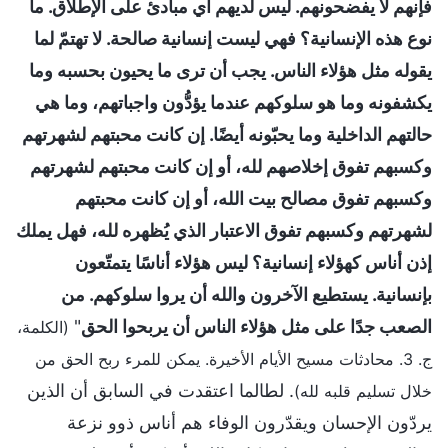
فإنهم لا يفضحونهم. ليس لديهم أي مبادئ على الإطلاق. ما
نوع هذه الإنسانية؟ فهي ليست إنسانية صالحة. لا تهتمّ لما
يقوله مثل هؤلاء الناس. يجب أن ترى ما يحيون بحسبه وما
يكشفونه وما هو سلوكهم عندما يؤدُّون واجباتهم، وما هي
حالتهم الداخلية وما يحبّونه أيضًا. إن كانت محبتهم لشهرتهم
وكسبهم تفوق إخلاصهم لله، أو إن كانت محبتهم لشهرتهم
وكسبهم تفوق مصالح بيت الله، أو إن كانت محبتهم
لشهرتهم وكسبهم تفوق الاعتبار الذي يُظهره لله، فهل يملك
إذن أناس كهؤلاء إنسانية؟ ليس هؤلاء أناسًا يتمتّعون
بإنسانية. يستطيع الآخرون والله أن يروا سلوكهم. من
الصعب جدًا على مثل هؤلاء الناس أن يربحوا الحق
"
(الكلمة،
ج. 3. محادثات مسيح الأيام الأخيرة. يمكن للمرء ربح الحق من
. لطالما اعتقدت في السابق أن الذين
خلال تسليم قلبه لله)
يردّون الإحسان ويقدّرون الوفاء هم أناس ذوو نزعة