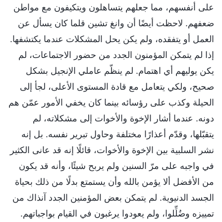
على أنفسهم، مما جعلهم يتساهلون ويتكيفون مع مواطن
ضعفهم. لاحظت أيضًا أن وانغ تشين قلما كان يسأل عن
العمل أو يتفقده، ولم يكن يحل المشكلات عندما يكتشفها.
إذا لم يتمكن المؤمنون الجدد من حضور الاجتماعات، لم
يكن يوليهم أي اهتمام. لم ينظّم عاملي الإنجيل بشكل
صحيح، ولكي يتعامل مع قادة المستوى الأعلى، لجأ إلى
الحيلة وكذب على رؤسائه بينما كان يخفي الأمور عمّن هم
دونه. عندما أشار الإخوة والأخوات إلى مشكلاته، لم
يتقبّلها، وقدّم أعذارًا مختلفة وحاول تبرير نفسه. بل إنه
نشر السلبية بين الإخوة والأخوات، قائلًا إنه قد عانى الكثير
في واجبه على مرّ السنين ولم يربح شيئًا، وأنه قد يكون
من الأفضل ألا يؤمن بالله وأن يستمتع بدلًا من ذلك بحياة
الجسد الدنيوية. لم يتمكن بعض المؤمنين الجدد آنذاك من
تمييزه وضُلِّلوا، ولم يعودوا يرغبون في القيام بواجباتهم.