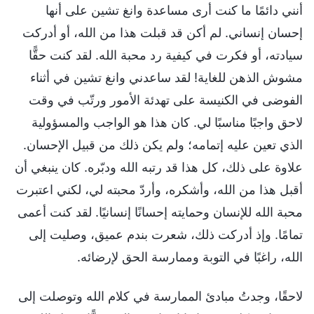
أنني دائمًا ما كنت أرى مساعدة وانغ تشين على أنها
إحسان إنساني. لم أكن قد قبلت هذا من الله، أو أدركت
سيادته، أو فكرت في كيفية رد محبة الله. لقد كنت حقًّا
مشوش الذهن للغاية! لقد ساعدني وانغ تشين في أثناء
الفوضى في الكنيسة على تهدئة الأمور ورتّب في وقت
لاحق واجبًا مناسبًا لي. كان هذا هو الواجب والمسؤولية
الذي تعين عليه إتمامه؛ ولم يكن ذلك من قبيل الإحسان.
علاوة على ذلك، كل هذا قد رتبه الله ودبّره. كان ينبغي أن
أقبل هذا من الله، وأشكره، وأردّ محبته لي، لكني اعتبرت
محبة الله للإنسان وحمايته إحسانًا إنسانيًا. لقد كنت أعمى
تمامًا. وإذ أدركت ذلك، شعرت بندم عميق، وصليت إلى
الله، راغبًا في التوبة وممارسة الحق لإرضائه.
لاحقًا، وجدتُ مبادئ الممارسة في كلام الله وتوصلت إلى