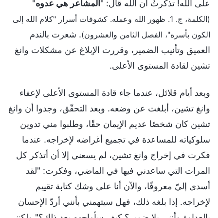
على الله! تذكرتُ أن الله قال: "
المشاعر هي عدوه
"
(الكلمة، ج. 1. ظهور الله وعمله. كشوفات أسرار "كلام الله إلى
. شعرت بالندم
الكون بأسره"، الفصل الثامن والعشرون)
العميق وتأنيب الضمير، وقررت الإبلاغ عن مشكلات وانغ
تشين لقادة المستوى الأعلى.
وبعد أيام قلائل، عندما جاء قادة المستوى الأعلى لإعفاء
وانغ تشين، أبلغت عن وضعه. وبعد التحقّق، وجدوا أن وانغ
تشين كان شخصًا عديم الإيمان حقًا، وطلبوا مني تدوين
سلوكياته للمساعدة في تجميع أغراضه لإخراجه. عندما
فكرت في إخراج وانغ تشين، لم يسعني إلا أن أتذكر كل
المرات التي ساعدني فيها في الماضي، وفكرت: "لقد
أسدى إليّ معروفًا، والآن أنا على وشك كتابة تقييم
لإخراجه. إذا بلغه ذلك، فهل سيتهمني بأنني أردّ الإحسان
بالعداوة وأنني بلا ضمير؟ كيف سأواجهه بعد ذلك؟" ولكنني