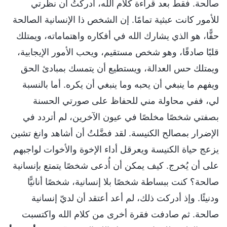
صالحة. فقط بعد قراءة كلام الله، أدركتُ أن نظرتي
للأمور كانت عبثية تمامًا. إن الشخص ذا الإنسانية الصالحة
حقًّا، هو الذي يشارك الله في أفكاره واهتماماته، ويمتلك
قلبًا صادقًا، وهو شخص مستقيم، ويحب الأمور الإيجابية،
ويمتلك حس العدالة، ويستطيع أن يتمسك بمبادئ الحق
ويفهم ما ينبغي أن يحبه وما ينبغي أن يكره. أما بالنسبة
لي، ففي محاولة مني للحفاظ على صورتي الحسنة
بصفتي شخصًا مخلصًا في عيون الآخرين، لم أتردد في
الإضرار بمصالح الكنيسة. لقد فضَّلتُ أن أشاهد وانغ تشين
يزعج حياة الكنيسة ويعرقل أداء الإخوة والأخوات لواجبهم
على أن يُخرج. كيف يمكن أن أُدعى شخصًا يتمتع بإنسانية
صالحة؟ كنت ببساطة شخصًا بلا إنسانية، شخصًا أنانيًّا
ودنيئًا. وإذ أدركت ذلك، لم أعد أعتقد أن لديّ إنسانية
صالحة. ثم صادفت فقرة أخرى من كلام الله واكتسبت