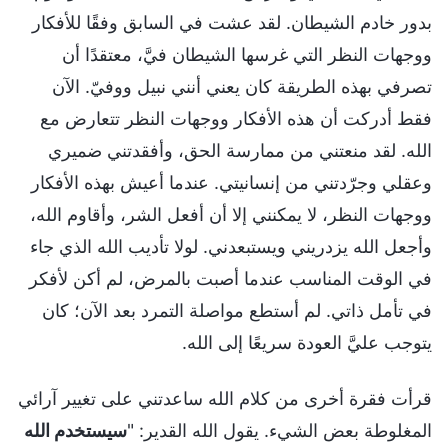
بدور خادم الشيطان. لقد عشت في السابق وفقًا للأفكار
ووجهات النظر التي غرسها الشيطان فيَّ، معتقدًا أن
تصرفي بهذه الطريقة كان يعني أنني نبيل ووفيّ. الآن
فقط أدركت أن هذه الأفكار ووجهات النظر تتعارض مع
الله. لقد منعتني من ممارسة الحق، وأفقدتني ضميري
وعقلي وجرّدتني من إنسانيتي. عندما أعيش بهذه الأفكار
ووجهات النظر، لا يمكنني إلا أن أفعل الشر، وأقاوم الله،
وأجعل الله يزدريني ويستبعدني. لولا تأديب الله الذي جاء
في الوقت المناسب عندما أصبت بالمرض، لم أكن لأفكر
في تأمل ذاتي. لم أستطع مواصلة التمرد بعد الآن؛ كان
يتوجب عليَّ العودة سريعًا إلى الله.
قرأت فقرة أخرى من كلام الله ساعدتني على تغيير آرائي
المغلوطة بعض الشيء. يقول الله القدير: "
سيستخدم الله