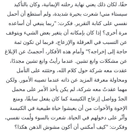
حقًا، لكان ذلك يعني نهاية رحلته الإيمانية، وكان بالتأكيد
سيستاء مني! شعرت بحيرة شديدة، ولم أستطع أن أحمل
نفسي على كتابة التقرير. فكرت: "ربما ينبغي أن أساعده
مرة أخرى؟ إذا كان بإمكانه أن يتغير بعض الشيء ويتوقف
عن التسبب في العرقلة والإزعاج، فربما لن تكون ثمة
حاجة إلى إخراجه؟" وأمام هذه الأفكار، أحجمتُ عن الإبلاغ
عن مشكلات وانغ تشين. عندما رأيتُ وانغ تشين مجددًا،
عقدت معه شركة حول كلام الله، وحثثته على التأمل
ومحاولة معرفة المزيد عن ذاته عندما تصيبه الأمور. ولكن
مهما عقدتُ معه شركة، لم يكن يأخذ الأمر على محمل
الجدّ وواصل إزعاج الكنيسة كما كان يفعل سابقًا، ومنع
الإخوة والأخوات من أن يعيشوا حياة طبيعية في الكنيسة
وأثّر على دخولهم في الحياة. شعرت بالسوء ولُمت نفسي،
وفكرت: "كيف أمكنني أن أكون مشوش الذهن هكذا؟