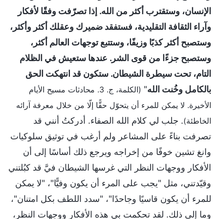
الإنسان، وستقترب أكثر من الله. إذا تصرّفت وفقًا لأفكار
وآراء الثقافة التقليدية، فستفقد ضميرك وعقلك أكثر وأكثر،
وستصبح أكثر كذبًا وزيفًا، وستتبع توجهات العالم أكثر،
وستصبح جزءًا من قوى الشر. عندها ستعيش في الظلام
التام، تحت سيطرة الشيطان. ستكون قد انتهكت الحق
بالكامل وخُنت الله
"
(الكلمة، ج. 3. محادثات مسيح الأيام
الأخيرة. لا يمكن للمرء أن يتحوّل حقًّا إلّا من خلال معرفة آرائه
. جلب لي كلام الله الصفاء. أدركتُ أنني قد
الخاطئة)
تصرفت بناءً على المشاعر ولم أرغب في توثيق سلوكيات
وانغ تشين خوفًا من إخراجه ويرجع ذلك أساسًا إلى أن
الأفكار ووجهات النظر التي غرسها الشيطان فيَّ قد كبُلتني
وقيّدتني، مثل "يجب على المرء أن يكون وفيًّا"، "لا يمكن
للمرء أن يكون قاسيًا وجاحدًا"، "سدد اللطف بكل امتنان"،
وما إلى ذلك. لقد تحكمت بي هذه الأفكار ووجهات النظر،