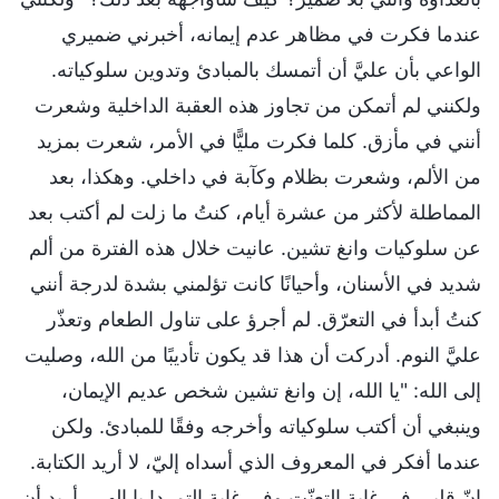
عندما فكرت في مظاهر عدم إيمانه، أخبرني ضميري
الواعي بأن عليَّ أن أتمسك بالمبادئ وتدوين سلوكياته.
ولكنني لم أتمكن من تجاوز هذه العقبة الداخلية وشعرت
أنني في مأزق. كلما فكرت مليًّا في الأمر، شعرت بمزيد
من الألم، وشعرت بظلام وكآبة في داخلي. وهكذا، بعد
المماطلة لأكثر من عشرة أيام، كنتُ ما زلت لم أكتب بعد
عن سلوكيات وانغ تشين. عانيت خلال هذه الفترة من ألم
شديد في الأسنان، وأحيانًا كانت تؤلمني بشدة لدرجة أنني
كنتُ أبدأ في التعرّق. لم أجرؤ على تناول الطعام وتعذّر
عليَّ النوم. أدركت أن هذا قد يكون تأديبًا من الله، وصليت
إلى الله: "يا الله، إن وانغ تشين شخص عديم الإيمان،
وينبغي أن أكتب سلوكياته وأخرجه وفقًا للمبادئ. ولكن
عندما أفكر في المعروف الذي أسداه إليّ، لا أريد الكتابة.
إنّ قلبي في غاية التعنّت وفي غاية التمرد! يا إلهي، أريد أن