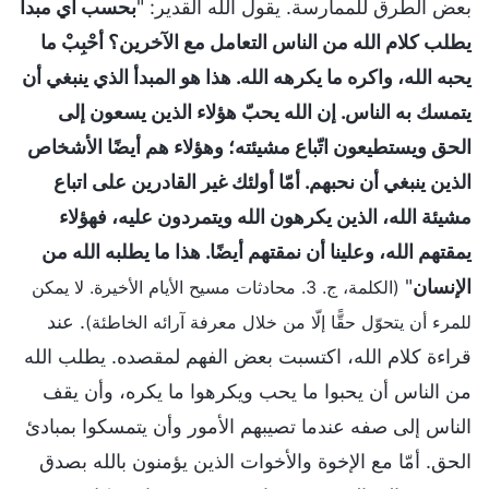
بعض الطرق للممارسة. يقول الله القدير: "
بحسب أي مبدأ
يطلب كلام الله من الناس التعامل مع الآخرين؟ أحْبِبْ ما
يحبه الله، واكره ما يكرهه الله. هذا هو المبدأ الذي ينبغي أن
يتمسك به الناس. إن الله يحبّ هؤلاء الذين يسعون إلى
الحق ويستطيعون اتّباع مشيئته؛ وهؤلاء هم أيضًا الأشخاص
الذين ينبغي أن نحبهم. أمّا أولئك غير القادرين على اتباع
مشيئة الله، الذين يكرهون الله ويتمردون عليه، فهؤلاء
يمقتهم الله، وعلينا أن نمقتهم أيضًا. هذا ما يطلبه الله من
الإنسان
"
(الكلمة، ج. 3. محادثات مسيح الأيام الأخيرة. لا يمكن
. عند
للمرء أن يتحوّل حقًّا إلّا من خلال معرفة آرائه الخاطئة)
قراءة كلام الله، اكتسبت بعض الفهم لمقصده. يطلب الله
من الناس أن يحبوا ما يحب ويكرهوا ما يكره، وأن يقف
الناس إلى صفه عندما تصيبهم الأمور وأن يتمسكوا بمبادئ
الحق. أمّا مع الإخوة والأخوات الذين يؤمنون بالله بصدق