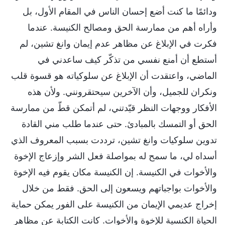
ودائمًا ما كنت أضع إحسان الناس في المقام الأول، بل
وأراه أهم من ممارسة الحق ومصالح الكنيسة. عندما
فكرت في الإبلاغ عن مظاهر عدم إيمان وانغ تشين، لم
أستطع أن أمنع نفسي من تذكّر كيف ساعدني في
الماضي، واعتقدت أن الإبلاغ عن سلوكياته هو قسوة قلب
ونكران للجميل، وأن الآخرين سيحتقرونني. ولأن هذه
الأفكار ووجهات النظر قيّدتني، لم أتمكن قطّ من ممارسة
الحق أو التمسك بالمبادئ. حتى عندما طلب مني القادة
تدوين سلوكيات وانغ تشين، ترددت بسبب المعروف الذي
أسداه لي، ما سمح له بمواصلة فعل الشر وإزعاج الإخوة
والأخوات في الكنيسة. إن الكنيسة مكان يقوم فيه الإخوة
والأخوات بواجباتهم ويسعون إلى الحق. فقط من خلال
إخراج عديمي الإيمان من الكنيسة على الفور يمكن حماية
الحياة الكنسية للإخوة والأخوات. كانت الكتابة عن مظاهر