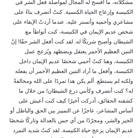
مشكلاته، ما أفسح له المجال لمواصلة فعل الشر في
الكنيسة وإزعاج الحياة الكنسية. كنتُ أتصرف بناءً على
مشاعري وأحميه وأتستر عليه. عندما أردتُ الإبقاء على
شخص عديم الإيمان في الكنيسة، كنت أتواطأ مع
الشيطان وأصبح شريكًا له. لقد كنت أفعل الشر حقًا! إنّ
التنين العظيم الأحمر يعتقل ويضطهد ويُزعج عمل
الكنيسة، وهنا كنتُ أحمي شخصًا عديم الإيمان داخل
الكنيسة، وأفعل ما أراد التنين العظيم الأحمر أن يفعله
ولكنه لم يستطع. ألم يكن هذا تمردًا على الله ومخالفةً
له؟ كنت أتصرف وكأنني درع الشيطان! من خلال ما
كشفته الحقائق، أدركت أخيرًا كيف كنت أعيش على
أساس المشاعر، عاجزًا عن التمييز بين الحق والباطل أو
الخير والشر، ومجرّدًا من أي حس بالعدالة وتاركًا شخصًا
عديم الإيمان يزعج حياة الكنيسة. لقد كنتُ شديد التمرد