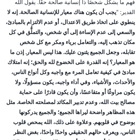
فهم ما يشكل شخصًا ذا إنسانية صالحة حقًّا. يقول الله
القدير: "
يجب أن يكون هناك معيار للإنسانية الصالحة. إنه لا
ينطوي على اتخاذ طريق الاعتدال، أو عدم الالتزام بالمبادئ،
والسعي إلى عدم الإساءة إلى أي شخص، والتملُّق في كل
مكان تذهب إليه، والتعامل برياء ومكر مع كل شخص
تقابله، وجعل الجميع يثنون عليك. هذا ليس المعيار. إذن ما
هو المعيار؟ إنه القدرة على الخضوع لله والحق؛ إنه امتلاك
مبادئ في كيفية تعامل المرء مع واجبه وكل أنواع الناس،
والأحداث، والأشياء، وفي أداء واجبه، يكون مسؤولًا، ولا
يكون مراوغًا أو متقاعسًا، وأن يكون قادرًا على حماية
مصالح بيت الله، وعدم تدبير المكائد لمصلحته الخاصة. مثل
هذه المظاهر واضحة ليراها الجميع؛ والجميع يدركونها
بوضوح في قلوبهم. وعلاوة على ذلك، الله يمحص قلوب
الناس، ويعرف حالهم الحقيقي واحدًا واحدًا، بغض النظر