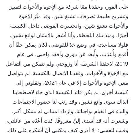
على الفور، وعقدنا معًا شركة مع الإخوة والأخوات لتمييز
وتشريح طبيعة تصرفات تشنغ شين. وقد ميَّز الإخوة
والأخوات تشنغ شين، وانحسرت الفوضى داخل الكنيسة
أخيرًا. ومنذ تلك اللحظة، وأنا أشعر بالامتنان لوانغ تشين.
فلولا مساعدته في وضع حدّ للفوضى، لكان يمكن حقًا أن
أُقمع وأُعذب، وأُُبعد عن دوري وأفقد واجبي. في عام
2019، لاحقتنا الشرطة أنا وزوجتي ولم نتمكن من التفاعل
مع الإخوة والأخوات، وفقدنا الاتصال بالكنيسة. لم يتواصل
معي الإخوة والأخوات إلا في عام 2021، ونقلوني إلى
كنيسة أخرى. لم يكن قائد الكنيسة الذي جاء لاصطحابنا
آنذاك سوى وانغ تشين، وقد رتب لنا حضور الاجتماعات
والبدء في القيام بواجباتنا. وازداد امتناني له بشكل أكبر،
وشعرت أنه قد أسدى إليَّ معروفًا. كنت أعُدّه من عائلتي،
وقلت لنفسي: "لا أدري كيف يمكنني أن أشكره على ذلك.