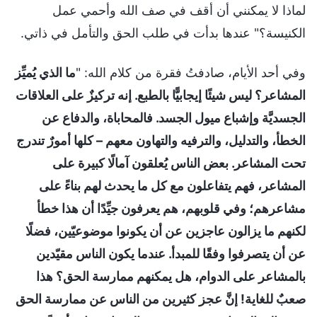
لماذا لا يمكنني أن أقف في صف الله وأحمي عمل
الكنيسة؟" عندها بدأت في طلب الحق والتأمل في ذاتي.
وفي أحد الأيام، صادفتُ فقرة من كلام الله: "
ما الذي يُميِّز
المشاعر؟ ليس شيئًا إيجابيًّا بالطبع. إنه تركيزٌ على العلاقات
الجسديَّة وإشباع ميول الجسد. فالمحاباة، والدفاع عن
الخطأ، والتدليل، والترفيه والتهاون معهم – كلها أمورٌ تندرج
تحت المشاعر. بعض الناس يُعلقون آمالًا كبيرة على
المشاعر، فهم يتفاعلون مع كل ما يحدث لهم بناءً على
مشاعرهم؛ وفي قلوبهم، هم يعرفون جيِّدًا أن هذا خطأ
لكنهم ما يزالون عاجزين عن أن يكونوا موضوعيّين، فضلًا
عن أن يتصرفوا وفقًا للمبدأ. عندما يكون الناس مقيّدين
بالمشاعر على الدوام، هل يمكنهم ممارسة الحق؟ هذا
صعبٌ للغاية! إنَّ عجز كثيرين من الناس عن ممارسة الحق