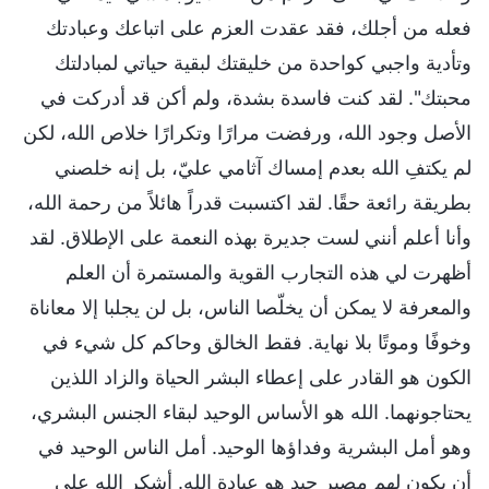
فعله من أجلك، فقد عقدت العزم على اتباعك وعبادتك
وتأدية واجبي كواحدة من خليقتك لبقية حياتي لمبادلتك
محبتك". لقد كنت فاسدة بشدة، ولم أكن قد أدركت في
الأصل وجود الله، ورفضت مرارًا وتكرارًا خلاص الله، لكن
لم يكتفِ الله بعدم إمساك آثامي عليّ، بل إنه خلصني
بطريقة رائعة حقًا. لقد اكتسبت قدراً هائلاً من رحمة الله،
وأنا أعلم أنني لست جديرة بهذه النعمة على الإطلاق. لقد
أظهرت لي هذه التجارب القوية والمستمرة أن العلم
والمعرفة لا يمكن أن يخلّصا الناس، بل لن يجلبا إلا معاناة
وخوفًا وموتًا بلا نهاية. فقط الخالق وحاكم كل شيء في
الكون هو القادر على إعطاء البشر الحياة والزاد اللذين
يحتاجونهما. الله هو الأساس الوحيد لبقاء الجنس البشري،
وهو أمل البشرية وفداؤها الوحيد. أمل الناس الوحيد في
أن يكون لهم مصير جيد هو عبادة الله. أشكر الله على