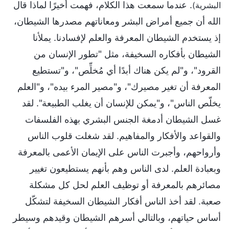
. عندما سمعت هذا الكلام، فهمت أخيرًا لماذا قال
البشرية)
الله أن جميع أمراض البشر ومعاناتهم مصدرها الشيطان،
إذ يستخدم الشيطان المعرفة والعلم لإفسادنا. يملأنا
الشيطان بأفكاره السخيفة، مثل "تطور الإنسان من
القرود"، و"لم يكن هناك أبدًا أي مُخلِّص"، و"تستطيع
المعرفة أن تغير مصيرك"، و"مصير المرء بيده"، و"العلم
يخلّص الناس"، و"يمكن للإنسان أن يغلب الطبيعة". لقد
غسل الشيطان أدمغة الجنس البشري بهذه الفلسفات
والقواعد والأفكار والمفاهيم. لقد شغلت قلوب الناس
وأرواحهم، وأجبرت الناس على الإيمان الأعمى بالمعرفة
وبعبادة العلم. لدى الناس وهم بأنهم يستطيعون تغيير
مصائرهم بالمعرفة أو توظيف العلم لحل كل مشكلة
صعبة. لقد أخذ الناس أفكار الشيطان السخيفة لتشكّل
أساس حياتهم، وبالتالي أسرهم الشيطان وقيدهم وسيطر