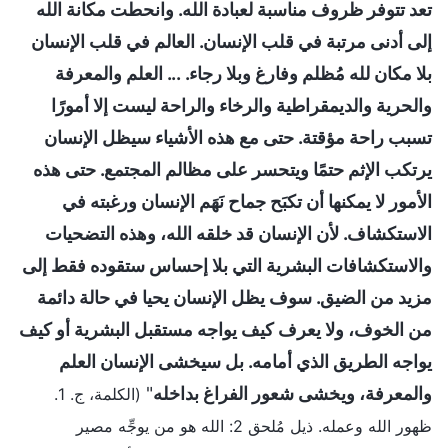
تعد تتوفر ظروف مناسبة لعبادة الله. وانحطت مكانة الله
إلى أدنى مرتبة في قلب الإنسان. العالم في قلب الإنسان
بلا مكان لله مُظلم وفارغ وبلا رجاء. ... العلم والمعرفة
والحرية والديمقراطية والرخاء والراحة ليست إلا أمورًا
تسبب راحة مؤقتة. حتى مع هذه الأشياء سيظل الإنسان
يرتكب الإثم حتمًا ويتحسر على مظالم المجتمع. حتى هذه
الأمور لا يمكنها أن تكبَح جماح نَهَم الإنسان ورغبته في
الاستكشاف. لأن الإنسان قد خلقه الله، وهذه التضحيات
والاستكشافات البشرية التي بلا إحساس ستقوده فقط إلى
مزيد من الضيق. سوف يظل الإنسان يحيا في حالة دائمة
من الخوف، ولا يعرف كيف يواجه مستقبل البشرية أو كيف
يواجه الطريق الذي أمامه. بل سيخشى الإنسان العلم
والمعرفة، ويخشى شعور الفراغ بداخله
"
(الكلمة، ج. 1.
ظهور الله وعمله. ذيل مُلحق 2: الله هو من يوجِّه مصير