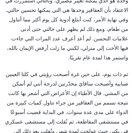
وحده هو الذي يمكنه تغيير مصيري، وبالتالي استمررت في
الاعتقاد بأن العقاقير وحدها هي التي يمكنها تحسين حالتي.
وفي نهاية الأمر، كنت أبتلع أدوية كل يوم أكثر مما أتناول
من طعام، ومع ذلك لم يظهر على حالتي حتى أدنى
علامات التحسن. لم أعد أعرف عدد المرات التي جاءت
فيها الأخت إلى منزلي، لكنني ما زلت أرفض الإيمان بالله،
واستمر هذا لمدة عام تقريبًا.
ثم ذات يوم، على حين غرة أصبحت رؤيتي في كلتا العينين
ضبابية وأصبحت ساقايَ مخدّرتين لدرجة أنني لم أتمكن
من المشي. قال الأطباء إن الأعراض التي أشعر بها كانت
نتيجة تسمم من العقاقير من جراء تناول كميات كبيرة من
الدواء على مدى عدة سنوات. في البداية قضيت أسبوعًا
في مستشفى المقاطعة، ثم نُقلت إلى مستشفى عسكري
في بكين حيث عولجت لمدة شهر. ونُقلت بعد ذلك إلى