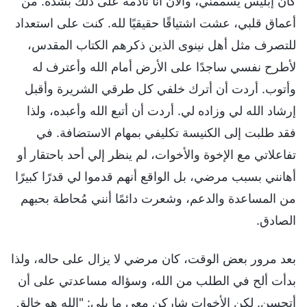
كان إبليس يسممني، والآن أنا نادمة على ذلك بشدة. من
أعماق قلبي، عشت اشتياقًا حقيقيًا لله. كنت على استعداد
للتصرف مثل أهل نينوى الذين ذكرهم الكتاب المقدس،
لأطرح نفسي ساجدًا على الأرض أمام الله وأعترف له
وأتوب. أردت أن أترك خلفي كل طرقي الشريرة وأقبل
إرشاد الله لي وزاده لي. أردت أن أتبع الله وأعبده، ولذا
فقد طلبت إلى الكنيسة تكليفي بمهام الاستضافة. في
تفاعلاتي مع الإخوة والأخوات، لم ينظر إلي أحد باحتقار أو
أهانني بسبب مرضي، بل الواقع أنهم قدموا لي قدرًا كبيرًا
من المساعدة والدعم، وشعرت دائمًا أنني مُحاطة بحبهم
الصادق.
بعد مرور بعض الوقت، كان مرضي لا يزال على حاله، ولذا
بدأت ألح في الطلب من الله، وسؤاله مساعدتي على أن
أتحسن. لكن الأخوات شاركن معي ما يلي: "الله هو خالق