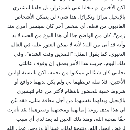
لكن الأختين لم تتخليا عني باشمئزاز، بل جاءتا لتبشيري
بالإنجيل مرارًا وتكرارًا. هذا شيء لن يتمكن الأشخاص
العاديون من فعله. أي شخص آخر كان سينسى أمري منذ
زمن". كان من الواضح جدًا أن هذا النوع من الحب لا بد
وأنه قد أتى من الله؛ لأنه لا يمكن العثور عليه في العالم
الدنيوي. كما يقول المثل: "الصديق وقت الشدة"، وفي
ذلك اليوم، جربت هذا الأمر بعمق. إن وقوف عائلتي
بجانبي كان شيئًا لم يتمكنوا من تجنبه، لكن بالنسبة لهاتين
الأختين، فلا صلة تربطهما بي ولم يكن لديهما دوافع أو
شروط خفية للحضور بانتظام لأكثر من عام لتبشيري
بالإنجيل وبذلهما نفسيهما من أجل معاقة مثلي، فقد بيّن
لي هذا مدى روعة إيمانهما ومحبتهما وصبرهما! لقد تأثرت
حقًا بمحبة الله، ومنذ ذلك الحين لم يعد لدي أي سبب
لرفض إنجيل الله. ونتيجة لذلك، قبلنا أنا وزوجي عمل الله