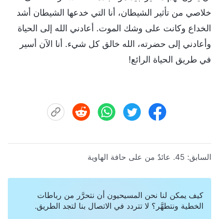
خلاصي من تأثير الشيطان، أنا التي خدعها الشيطان أشد
الخداع وكانت على وشك الموت. أعادني الله إلى الحياة
وأعادني إلى حضرته، الله خالق كل شيء. أنا الآن أسير
في طريق الحياة الرائع!
السابق:
45. عائدٌ من على حافة الهاوية
كيف يمكن لنا نحن المسيحيون أن نتحرَّر من رباطات
الخطية ونتطهَّر؟ لا تتردد في الاتصال بنا لتجد الطريق.