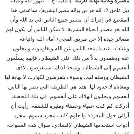
مصيره وغايته نهاية كارثية
"
(الكلمة، ج. 1. ظهور الله وعمله.
. ساعدني هذا
ذيل مُلحق 2: الله هو من يوجِّه مصير البشرية)
المقطع في إدراك أن مصير جميع الناس في يد الله وأن
الله هو مصدر الحياة البشرية. لا يمكن للناس أن يكون لهم
مصائر جيدة إلا عن طريق المجيء أمام الله واتباعه
وعبادته. عندما يبتعد الناس عن الله ويقاومونه ويتخلون
عنه ويعتمدون بدلاً من ذلك على الشيطان، فإنهم يسلّمون
أنفسهم إلى الشيطان. ونتيجة لذلك، سيتعرضون لأذى
الشيطان ووطئه لهم، وسوف يتعرضون لكوارث لا نهاية لها
ومعاناة لا حدود لها. هذه هي الطريقة التي يضر بها الناس
أنفسهم ويجلبون الهلاك على أنفسهم. في تلك اللحظة،
أدركت كم كنت عمياء وحمقاء ومثيرة للشفقة. رأيت أن
آرائي حول المعرفة والعلوم كانت مجرد سموم، مجرد
أدوات استخدمها الشيطان لإفسادي. طوال هذه السنوات،