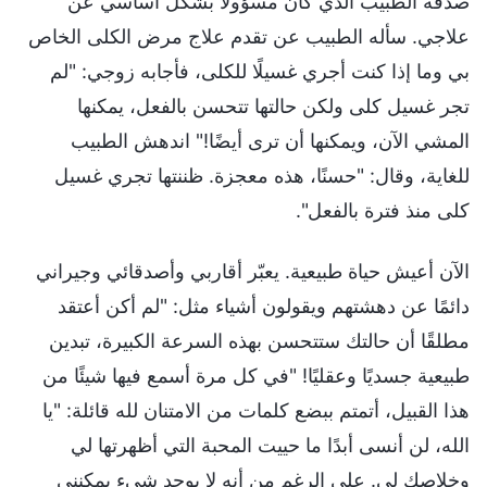
صدفة الطبيب الذي كان مسؤولًا بشكل أساسي عن
علاجي. سأله الطبيب عن تقدم علاج مرض الكلى الخاص
بي وما إذا كنت أجري غسيلًا للكلى، فأجابه زوجي: "لم
تجر غسيل كلى ولكن حالتها تتحسن بالفعل، يمكنها
المشي الآن، ويمكنها أن ترى أيضًا!" اندهش الطبيب
للغاية، وقال: "حسنًا، هذه معجزة. ظننتها تجري غسيل
كلى منذ فترة بالفعل".
الآن أعيش حياة طبيعية. يعبّر أقاربي وأصدقائي وجيراني
دائمًا عن دهشتهم ويقولون أشياء مثل: "لم أكن أعتقد
مطلقًا أن حالتك ستتحسن بهذه السرعة الكبيرة، تبدين
طبيعية جسديًا وعقليًا! "في كل مرة أسمع فيها شيئًا من
هذا القبيل، أتمتم ببضع كلمات من الامتنان لله قائلة: "يا
الله، لن أنسى أبدًا ما حييت المحبة التي أظهرتها لي
وخلاصك لي. على الرغم من أنه لا يوجد شيء يمكنني