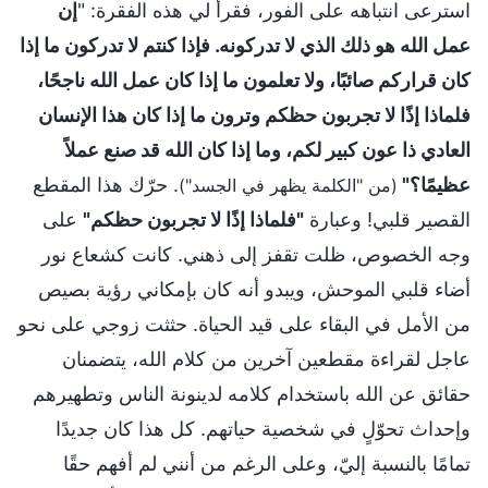
استرعى انتباهه على الفور، فقرأ لي هذه الفقرة: "
إن
عمل الله هو ذلك الذي لا تدركونه. فإذا كنتم لا تدركون ما إذا
كان قراركم صائبًا، ولا تعلمون ما إذا كان عمل الله ناجحًا،
فلماذا إذًا لا تجربون حظكم وترون ما إذا كان هذا الإنسان
العادي ذا عون كبير لكم، وما إذا كان الله قد صنع عملاً
عظيمًا؟"
. حرّك هذا المقطع
(من "الكلمة يظهر في الجسد")
القصير قلبي! وعبارة
"فلماذا إذًا لا تجربون حظكم"
على
وجه الخصوص، ظلت تقفز إلى ذهني. كانت كشعاع نور
أضاء قلبي الموحش، ويبدو أنه كان بإمكاني رؤية بصيص
من الأمل في البقاء على قيد الحياة. حثثت زوجي على نحو
عاجل لقراءة مقطعين آخرين من كلام الله، يتضمنان
حقائق عن الله باستخدام كلامه لدينونة الناس وتطهيرهم
وإحداث تحوّلٍ في شخصية حياتهم. كل هذا كان جديدًا
تمامًا بالنسبة إليّ، وعلى الرغم من أنني لم أفهم حقًا