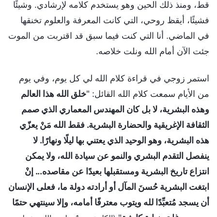
قط، ومنذ ذلك الحين وهو يستخدم كلامه لإرشادي. وشيئًا
فشيئًا، أيقظ روحي، التي كانت المعرفة والعلوم تخنقها
في الماضي. أنا التي كنت فيما سبق قد اقتربت من الموت
جئت الآن أمام الله ونلت خلاصه.
استمر زوجي في قراءة كلام الله لي كل يوم، وفي يوم
من الأيام سمعت كلام الله القائل: "
خلق الله هذا العالم
وهذه البشرية، لا بل كان المهندس المعماري الذي صمم
الثقافة الإغريقية والحضارة البشرية. فقط الله مَنْ يعزّي
هذه البشرية، وهو الوحيد الذي يعتني بها ليلًا ونهارًا. لا
ينفصل التقدم البشري والنمو عن سيادة الله، ولا يمكن
انتزاع تاريخ البشرية ومستقبلها بعيدًا عن مقاصده... إنْ
ابتغت البشرية حُسنَ المآل أو أرادته دولة ما، فعلى الإنسان
أن يسجد مُتعبِّدًا لله ويتوب معترفًا أمامه، وإلا سينتهي حتمًا