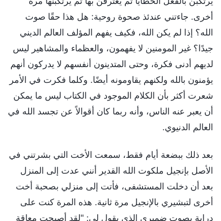
يرتكبن بالفعل الخطايا ثم يعترفن بها ثم يرتكبنها مرة
أخرى. جاءتني عندئذ صحوة روحية: هل هذا حقًا صوت
الله؟ إذا لم يكن الله، فكيف يفهم المؤلف العالم الديني
جيدًا؟ غير المومنين لا يفهمون، والعظماء والمشاهير ليس
لديهم أدنى فكرة، وحتى المتدينون أنفسهم لا يدركون أنهم
يؤمنون بالله ولكنهم يقاومونه أيضًا. وكلما فكرت في الأمر
شعرت أكثر بأن الكلام الموجود في الكتاب ليس ما يمكن
أن يعبر عنه الناس، وأنه ربما كان أقوالاً عن تجسد الله في
العالم الدنيوي.
بعد ذلك ببضعة أيام فقط، سمعت الأخت التي بشرتني في
الأصل بإنجيل ملكوت الله القدير أنني عدت إلى المنزل
بعد أن دخلت المستشفى، فأتت إلى منزلي بصحبة أخت
أخرى لتبشيري بالإنجيل مرة ثانية. هذه المرة كنت على
دراية بصوت ضميري الذي يقول لي: "لقد أصبحت معاقة