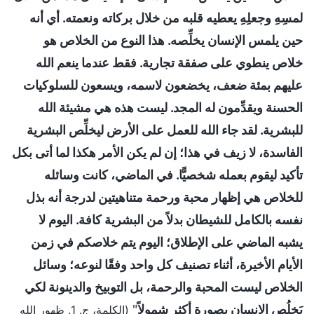
لمسِهِ وجعلِهِ يعطيه قلبه من خلال بركاته ونعمته. أي أنه
حين يلمس الإنسان يخلِّصه. هذا النوع من الخلاص هو
خلاص ينطوي على صفقة تجارية. فقط عندما ينعم الله
عليهم بمئة ضعف، يخضعون لاسمه، ويسعون للسلوكيات
الحسنة ويقدِّمون له المجد. ليست هذه هي مشيئة الله
للبشرية. لقد جاء الله للعمل على الأرض ليخلِّص البشرية
الفاسدة، لا زيف في هذا؛ إن لم يكن الأمر هكذا لما أتى بكل
تأكيد ليقوم بعمله شخصيًّا. في الماضي، كانت وسائله
للخلاص هي إظهار محبة ورحمة متناهيتين لدرجة أنه بذل
نفسه بالكامل للشيطان بدلاً من البشرية كافة. اليوم لا
يشبه الماضي على الإطلاق؛ اليوم يتم خلاصكم في زمن
الأيام الأخيرة، أثناء تصنيف كل واحد وفقًا لنوعه؛ وسائل
الخلاص ليست المحبة والرحمة، بل التوبيخ والدينونة لكي
يَخلُص الإنسان بصورة أكثر شمولاً
"
(الكلمة، ج. 1. ظهور الله