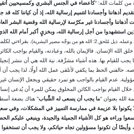
من كلمات الله: "
كأعضاء في الجنس البشري وكمسيحيين أتقياء،
قديم أذهاننا وأجسادنا لتتميم إرسالية الله، إذ أن كياننا كله قد 
 أذهاننا وأجسادنا غير مكرّسة لإرسالية الله وقضية البشر العا
ين استشهدوا من أجل إرسالية الله، وبخزيٍ أكبر أمام الله الذي
. بقراءتي لكلم
لق الله الإنسان. فالإيمان بالله، وعبادته، والقيام بواجب الكا
يجب للقيام بها. هذه أشياء مشرِّفة. نية الله هي أن ننشر إنجيله
لاصه. حالفني الحظ بما يكفي لأتلقى عمل الله أولًا، لذا يجب أ
ولية. عدم القيام بالواجب هو تمرد حقيقي ويجعل الإنسان غي
ال القيام بواجب الكائن المخلوق يمكن للمرء أن يُدعى إنسانًا
 الله بعنوان "
ما يجب أن يسعى له الشَّباب
" هناك بضعة أسطر 
ا يكونوا بلا عزيمة في ممارسة التمييز في المشكلات، وفي سعي
عوا وراءه هو كل الأشياء الجميلة والجيدة، وينبغي عليكم الح
ة، وأيضًا أن تكونوا مسؤولين تجاه حياتكم، ولا يجب أن تستخفوا ب