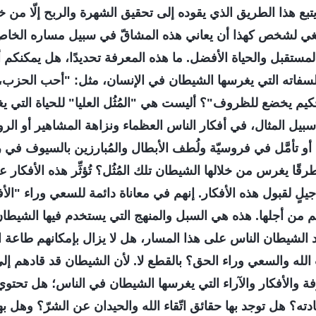
 يتبع هذا الطريق الذي يقوده إلى تحقيق الشهرة والربح إلّا من خ
غي لشخص كهذا أن يعاني هذه المشاقّ في سبيل مساره الخاص
المستقبل والحياة الأفضل. ما هذه المعرفة تحديدًا، هل يمكنكم
فاته التي يغرسها الشيطان في الإنسان، مثل: "أحب الحزب، 
كيم يخضع للظروف"؟ أليست هي "المُثُل العليا" للحياة التي 
 سبيل المثال، في أفكار الناس العظماء ونزاهة المشاهير أو ال
 أو تأمَّل في فروسيّة ولُطف الأبطال والمُبارزين بالسيوف في 
طرقًا يغرس من خلالها الشيطان تلك المُثُل؟ تُؤثِّر هذه الأفكار ع
جيلٍ لقبول هذه الأفكار. إنهم في معاناة دائمة للسعي وراء "الأف
من أجلها. هذه هي السبل والمنهج التي يستخدم فيها الشيطان
قود الشيطان الناس على هذا المسار، هل لا يزال بإمكانهم طاعة 
الله والسعي وراء الحق؟ بالقطع لا. لأن الشيطان قد قادهم إلى
رفة والأفكار والآراء التي يغرسها الشيطان في الناس؛ هل تحتوي
ته؟ هل توجد بها حقائق اتّقاء الله والحيدان عن الشرّ؟ وهل به