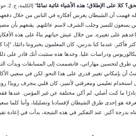
حق؟ كلا على الإطلاق؛ هذه الأشياء غائبة تمامًا
"
[الكلمة
لله فهمت أن الشيطان يغرس أفكاره في الناس من خلال دفعهم 
س يسعون للتميز وجلب الشرف لاسم عائلتهم. يقنعهم بأن مصير
دهم على تغييره. من خلال عيش حياتهم بناءً على هذه الأفكار
كثر فأكثر. عندما كنا ندرس، كان المعلمون يخبروننا دائمًا، "إذا ك
كالوريوس ودراسات عليا. وحدها هذه ستثبت أنك قادر على ذلك
في طرق لتحسين مهاراتي، فانضممت إلى المسابقات وبدأت التح
نتُ أن بإمكاني تغيير قدري على هذا النحو. لكن في سعيي الأك
ستخدام تعليمي ومعرفتي لأتميز، كان قلبي ينجرف رويدًا رويد
نادرًا ما كنت أصلي. لم أكن مختلفة عن غير المؤمن. عندها ف
فة هو إحدى طرق الشيطان لإفسادنا وتضليلنا، وأننا كلما سعينا
ناه بدرجة أكبر. عند التفكير في هذه النتيجة، بدأت في إعادة تق