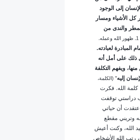
إنسان إلى الوجود
ير كل الأشياء ومسار
المطر والندى من
(الكلمة، ج. 1. ظهور الله وعمله.
ام المبادرة لعبادته.
ل ذلك على أمل أنه
نها، ويفهم التكلفة
نسان إليه
"
(الكلمة،
 كلمة الله. فكرت
بب دراستي توقفت
اعتقدت أن حياتي
ه وتريني مقطع
بيد الله، وكنت أعيش
، رتب الله الأشخاص