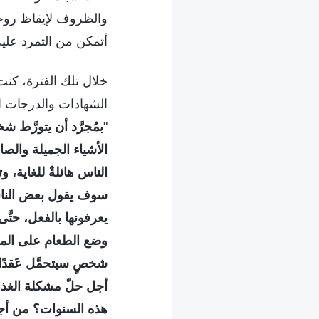
والظروف لإيقاظ روحي
أتمكن من التمرد عليه أ
خلال تلك الفترة، كنت
الشهادات والدرجات ال
"
بمُجرَّد أن يتورَّط 
الأشياء الجميلة والصا
الناس هائلةٌ للغاية، و
سوف يقول بعض الناس إ
يعرفونها بالفعل، حتَّى
وضع الطعام على المائ
شخصٍ سيتحمَّل عَقدًا
أجل حلّ مشكلة الغذاء
هذه السنوات؟ من أجل 