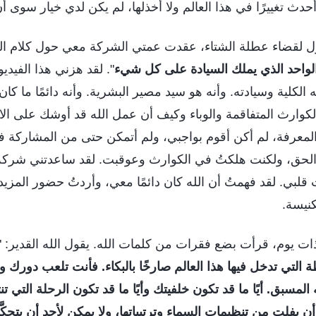
حدث تغييرًا في هذا العالم ولا أخذلها، لم يكن لدي خيار سوى أ
ل لقضاء عطلة الشتاء، عقدت عمتي الشركة معي حول كلام ال
لواحد الذي يملك السيادة على كل شيء
". لقد هزني هذا الفيدي
 الكلية وسيادته. وأنه هو سيد مصير البشرية. وأنه دائمًا ما كا
وارث المتفاقمة والوباء وكيف أن عمل الله قد أوشك على الانت
معرفة، لم أكن أقوم بواجبي، ولم أتمكن حتى من المشاركة في
بح الحق، ولكنت هلكتُ في الكوارث وعوقبت. لقد ساعدتني شرك
 قلبي. لقد فهمتُ أن الله كان دائمًا معي، وأردتُ حضور المزي
كنيسة.
 ذات يوم، قرأت بضع فقرات من كلمات الله. يقول الله القدير: "
 التي تدخل فيها هذا العالم صارخًا بالبكاء. فأنت تلعب دورك و
المسبق. أيًا ما قد تكون خلفيتك وأيًا ما قد تكون الرحلة التي
أن يفلت من تنظيمات السماء وترتيباتها، ولا يمكن لأحد أن يتحكَّ