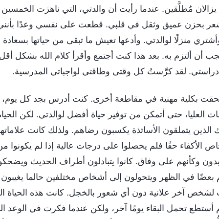
 يزالان مُطلَّقين. عندما رأيت أن والدتي، التي ناهزت الخمسين
أشعر بحزن عميق وثقل في قلبي. قطعت على نفسي وعدًا بأنن
تري منزلًا لوالدتي. وأدعها تعيش ما تبقى من حياتها بسعادة 
جب أن ألتزم به. بعد هذا كنت أجتمع وأقرأ كلام الله بشكل أقل ب
دراستي. لقد كرَّستُ كل وقتي وطاقتي لواجباتي المدرسية.
تمبر 2019، التحقت بكلية مهنية في مقاطعة أخرى. كنت أدرس بجد كل يوم،
ات العليا، حتى أتمكن من توفير حياة أفضل لوالدتي. لكن الحيا
 الذين يتملقون الأساتذة يكسبون رضاهم. ولذلك كانت علاماته
خاص الأكفاء حقًا فلم يحصلوا على درجات عالية إذا لم يكونوا من
يبدون وكأنهم على وفاق. كانوا يتبادلون أطراف الحديث ويضحكو
بعضًا في الظهر ويتحولون إلى أشخاص مختلفين حالما يغيبون
شخص آخر علانية دون أي شعور بالخجل. كانت هذه الحياة ال
 ولم أستطع تحمل البقاء يومًا آخر، ولكن عندما فكرت في الوعد 