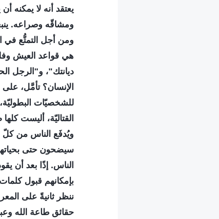
يعتقد أنه لا يمكنه أن
ومشاقّه وصراعه. ينب
ومن أجل التمتُّع في 
هي قواعد العيش وفلس
ديانتك"، و"الرجل الح
الإنسان؟ تأمَّل، على
للشخصيّات البطوليّة،
القتاليّة، أليست كلها 
ويُدفَع الناس من كلّ 
سيضحون حتى بحياتهم 
الناس. إذًا بعد أن ي
بإمكانهم قبول كلمات 
ننظر ثانيةً على المع
حقائق طاعة الله وعباد