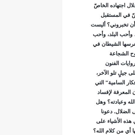
لال اجتهاده الخاصّ
ّ في المستقبل
 أن تخبروني؟ أليست
وأحب البلد، وأحب
يغرسها الشيطان في
روح الشجاعة
روايات الفنون
لى جيلٍ تلو الآخر،
كار السامية" التي
 المعرفة لإفساد
الله وعبادته؟ وهل
 الضلال. دعونا
 هذه الأشياء على
ا أي من كلام الله؟