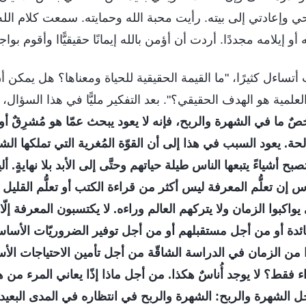
 وإعادتي إلى بيته. رأيت محبة الله وحمايته. سمعت كلام الل
و إيلامه مجددًا. أردت أن أؤمن بالله إيمانًا حقيقيًّاا وأقوم بو
 أتساءل كثيرًا، "ما القيمة الحقيقية للحياة ومعناها؟ هل يمكن 
علمية هو الهدف الحقيقي؟". بعد التفكير مليًّا في هذا السؤال، 
شخصٌ ما في الشهرة والربح، فإنه لا يعود يبحث عمّا هو مُشرِقٌ أو
لحة. يعود السبب في هذا إلى أن القوّة المُغرية التي تملكها ال
تصبح أشياءً يتبعها الناس طيلة حياتهم وحتَّى إلى الأبد بلا نهايةٍ.
ن تعلُّم المعرفة ليس أكثر من قراءة الكتب أو تعلُّم القليل من
 يواكبوا الزمان ولا يتركهم العالم وراءه. لا يكتسبون المعرفة إلّ
دة أو من أجل مستقبلهم أو من أجل توفير الضروريّات الأساسي
 من الزمان في الدراسة الشاقّة من أجل تأمين الاحتياجات الأ
 فقط؟ لا يوجد أُناسٌ هكذا. من أجل ماذا إذًا يعاني المرء من
الشهرة والربح: الشهرة والربح في انتظاره في المدى البعيد ت