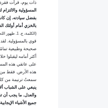
ذات يوم، قرأت فقرة 
المسؤولية والالتزام لت
بفضل سيادته. إن كانت
بالخزي أمام أولئك الذ
(الكلمة، ج. 1. ظهور الله وعمله. ذيل مُلحق 2: الله هو من يوجِّه مصير البشرية)
قوي بالمسؤولية. لقد خ
صحيحة وطبيعية تمامًا 
أكثر أمامه ليقبلوا خ
على عاتقي هذه المسؤ
هذه الأرض. فقط من خل
سمعتُ ترنيمة من كلمة
ينبغي على الشباب أل
والعدل. ما يجب أن تس
جميع الأشياء الإيجابي