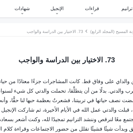
ترانيم
قراءات
الإنجيل
شهادات
 المسيح (المجلد الرابع)
73. الاختيار بين الدراسة والواجب
73. الاختيار بين الدراسة والواجب
ن والداي على وفاق قط. كانت المشاجرات جزءًا معتادًا من حي
ضرب والدتي. بدلًا من أن يتطلَّقا، تحملت والدتي كل شيء لسن
ت نصف حياتها في تربيتنا، فشعرتُ بعظمة حبها لنا حقًّا، وأنه
قًا، قبلت والدتي عمل الله في الأيام الأخيرة، ثم شاركت الإنجي
 نجتمع معًا لنرقص وننشد الترانيم تمجيدًا لله، وكنت أشعر بسعاد
حق وبدأت شيئًا فشيئًا تقلل من حضور الاجتماعات وقراءة كلام ا