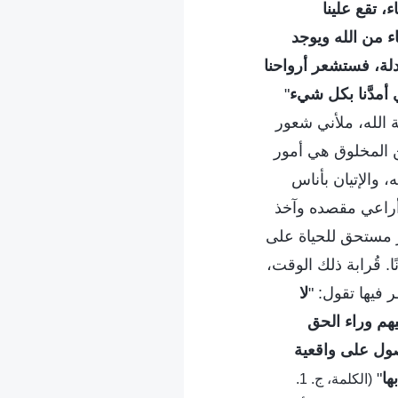
 تقع علينا
جاء من الله ويوجد
دلة، فستشعر أرواحنا
 أمدَّنا بكل شيء
"
ة الله، ملأني شعور
ئن المخلوق هي أمور
، والإتيان بأناس
ن أراعي مقصده وآخذ
ر مستحق للحياة على
. قُرابة ذلك الوقت،
فيها تقول: "
لا
هم وراء الحق
صول على واقعية
ها
"
(الكلمة، ج. 1.