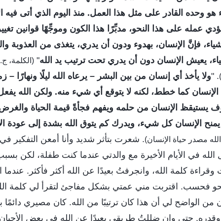
هو وحده القادر على مثل هذا العمل. منذ اليوم الذي أتى فيه ال
ؤدي عمله على هذا النحو، مدبِّرًا هذا الكون وموجِّهًا قوانين تغي
شياء، فإنَّ الإنسان، بهدوء ودون أن يدري، يتغذى من العذوبة و
ياء، يعيش الإنسان دون أن يدري تحت ترتيب يد الله
"
. "
ولا يأخذ أي إنسان من بين البشر – يرعاه الله ليلًا ونهارًا – زم
 الإنسان كما خطط، لكنه لا يتوقع أي شيء منه. ولكن الله يفع
 يستيقظ الإنسان من حلمه ويفهم فجأةً قيمة الحياة والغرض م
 يمنح الإنسان كل شيء، ويدرك كم يتوق الله بشدة إلى عودة الإ
. شعرت بتأثر شديد وأنا أمعن التفكير في
 الله في الأيام الأخيرة مع والدتي عندما كنت طفلة، لكن بس
قراءة كلمة الله، وانجرفتُ بعيدًا عن الله أكثر فأكثر. عندما 
حو فحسب. اقتربت مني عمتي بشكل مفاجئ لتقرأ لي كلمة الل
 من الواضح لي أن هذا كان ترتيبًا من الله. كان مصيري دائمًا 
قدره. حتى وإن ضللتُ طريقي بعيدًا عن الله في بعض الأحيان