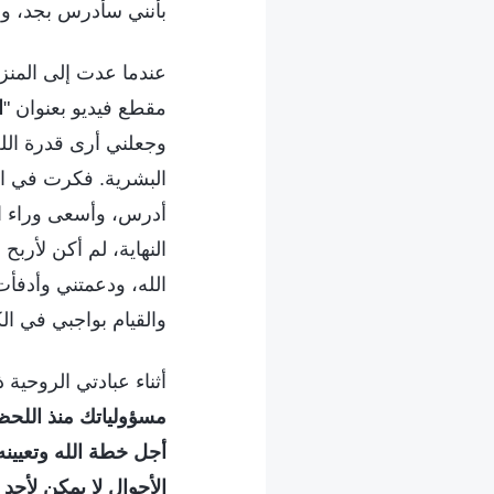
بأنني سأدرس بجد، وأُ
عندما عدت إلى المنز
مقطع فيديو بعنوان "
ا
وجعلني أرى قدرة الله
البشرية. فكرت في الك
أدرس، وأسعى وراء ال
النهاية، لم أكن لأر
الله، ودعمتني وأدفأت
والقيام بواجبي في ال
أثناء عبادتي الروحية
مسؤولياتك منذ اللحظة
أجل خطة الله وتعيينه 
الأحوال لا يمكن لأحد 