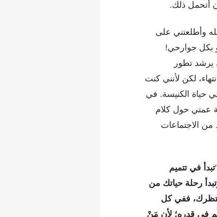
ن أتحمل ذلك.
له وأطلعتني على
و بكل جوارحي!
ن يرشد تطور
هاء، لكن لأنني كنت
 حياة الكنيسة. في
ة عمتي حول كلام
د من الاجتماعات
تبدأ في تتميم
تبدأ رحلة حياتك من
 تنتظرك، ففي كل
م في قدره؛ لأن مَنْ