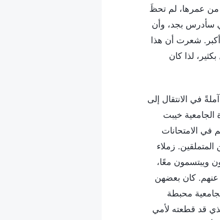
 من عمرها، لم تحظَ
ي سأدرس بجد، وأن
أكبر. شعرت أن هذا
كثير، لذا كان
 آملةً في الانتقال إلى
ة الجامعية خيبت
م في الامتحانات
 المتملقين. زملاء
ن ويبتسمون معًا،
 عنهم. كان بعضهن
جامعية محبطة
الذي قد قطعته لأمي