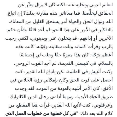
العالم الديني وتخليه عنه، لكنه كان لا يزال يعبِّر عن
الحقائق ليخلِّصنا. فما معاناتي هذه مقارنة بذلك؟ إن اتباع
الله ونوال الحق والحياة أمر يستحق القليل من المعاناة.
بالتفكير في الأمر على هذا النحو، لم أعد قلقًا بشأن حكم
الآخرين أو إدانتهم. قد يتخلون عني ويدينوني، لكنني رحبت
بالرب وقرأت كلماته ونلت سقايته وقوْته. كانت هذه
أعظم برَكة. كان هذا معزيًا حقًا وجلب لي إحساسًا
بالسلام. في كنيستي القديمة، لم أجد القوت الروحي،
وكنت أعيش في الظلمة. لكن باتباع الله القدير، كنت
أحصل على قوت الحق وكان بإمكاني رؤية الخلاص في
الأفق. كان الأمر أشبه بالعودة من الموت. لقد وجدت
طريق الحياة الأبدية، ومهما أدانني رجال الدين الكاثوليك
وعرقلوني، كنت لأتبع الله القدير. قرأت هذا المقطع من
كلام الله بعد ذلك: "
في كل خطوة من خطوات العمل الذي