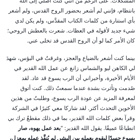
المشكلات. على الرغم من أنني كنت أصلي إلى الله
بانتظام، فإنني لم أشعر بحضور الروح القدس، ولم أشعر
بأي استنارة من كلمات الكتاب المقدَّس، ولم يكن لدي
شيء جديد لأقوله في العظات. شعرت بالعطش الروحي؛
كان الأمر كما لو أن الروح القدس قد تخلى عني.
بينما كنت أشعر بالضياع والعجز، وغرقتُ في البؤس، شهدَ
لي الكاهن ليو والشماس زانغ عن عمل الله القدير في
الأيام الأخيرة، وأخبراني أن الرب يسوع قد عاد. لقد
صُدمت وتأثرت بشدة عندما سمعتُ ذلك. كنت أتوق
لمعرفة المزيد عن عودة الرب يسوع، وطلبتُ من هذين
الأخوين التحدث أكثر. لقد شاركا معي كثيرًا في الشركة
وقرآ بعض كلمات الله القدير، بما في ذلك مقطعٌ ترك بي
انطباعًا عميقًا. يقول الله القدير: "
بعد عمل يهوه، صار
يسوع جسدًا ليقوم بعمله بين البشر. لم يُنفَّذ عمله بمعزل،