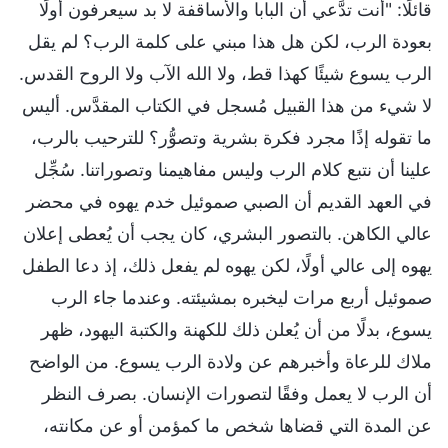
قائلًا: "أنت تدَّعي أن البابا والأساقفة لا بد سيعرفون أولًا
بعودة الرب، لكن هل هذا مبني على كلمة الرب؟ لم يقل
الرب يسوع شيئًا كهذا قط، ولا الله الآب ولا الروح القدس.
لا شيء من هذا القبيل مُسجل في الكتاب المقدَّس. أليس
ما تقوله إذًا مجرد فكرة بشرية وتصوُّر؟ للترحيب بالرب،
علينا أن نتبع كلام الرب وليس مفاهيمنا وتصوراتنا. سُجِّل
في العهد القديم أن الصبي صموئيل خدم يهوه في محضر
عالي الكاهن. بالتصور البشري، كان يجب أن يُعطى إعلان
يهوه إلى عالي أولًا، لكن يهوه لم يفعل ذلك، إذ دعا الطفل
صموئيل أربع مرات ليخبره بمشيئته. وعندما جاء الرب
يسوع، بدلًا من أن يُعلن ذلك للكهنة والكتبة اليهود، ظهر
ملاك للرعاة وأخبرهم عن ولادة الرب يسوع. من الواضح
أن الرب لا يعمل وفقًا لتصورات الإنسان. بصرف النظر
عن المدة التي قضاها شخص ما كمؤمن أو عن مكانته،