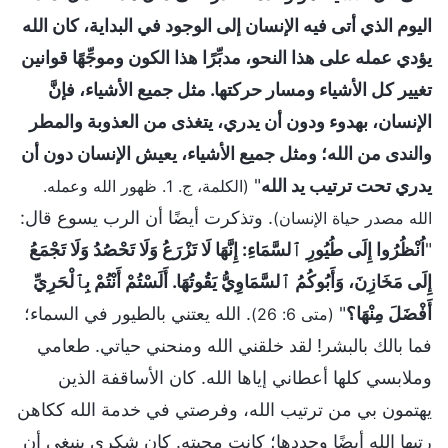
اليوم الذي أتى فيه الإنسان إلى الوجود في البداية، كان الله
يؤدي عمله على هذا النحو، مدبِّرًا هذا الكون وموجِّهًا قوانين
تغيير كل الأشياء ومسار حركتها. مثل جميع الأشياء، فإنَّ
الإنسان، بهدوء ودون أن يدري، يتغذى من العذوبة والمطر
والندى من الله؛ ومثل جميع الأشياء، يعيش الإنسان دون أن
يدري تحت ترتيب يد الله
"
(الكلمة، ج. 1. ظهور الله وعمله.
. وتذكرت أيضًا أن الرب يسوع قال:
الله مصدر حياة الإنسان)
"
اُنْظُرُوا إِلَى طُيُورِ ٱلسَّمَاءِ: إِنَّهَا لَا تَزْرَعُ وَلَا تَحْصُدُ وَلَا تَجْمَعُ
إِلَى مَخَازِنَ، وَأَبُوكُمُ ٱلسَّمَاوِيُّ يَقُوتُهَا. أَلَسْتُمْ أَنْتُمْ بِٱلْحَرِيِّ
أَفْضَلَ مِنْهَا؟
"
. الله يعتني بالطيور في السماء؛
(متى 6: 26)
فما بالك بالبشر! لقد خلقني الله ومنحني حياتي. طعامي
وملابسي كلها أعطاني إياها الله. كان الأساقفة الذين
يهتمون بي من ترتيب الله، وفرصتي في خدمة الله ككاهن
رتبها الله أيضًا وحددها؛ كانت محبته. كان شكري ينبغي أن