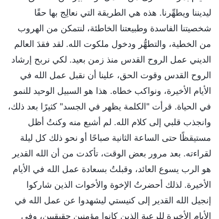
ليديننا ويطهِّرنا. هذه هي الطريقة التي نعالِج بها حقًا
شخصيتنا الفاسدة وطبيعتنا الخاطئة، لنتمكن من الهروب
من الخطية، والتطهُّر ودخول ملكوت الله. لقد فقدَ العالم
الديني عمل الروح القدس منذ زمن بعيد. لكي نربح إرشاد
الروح القدس وقوت الحق، علينا أن نقبل عمل الله في
الأيام الأخيرة، ونواكب خطاه. هذا هو السبيل الوحيد للنمو
في الحياة. قرأت "الكلمة يظهر في الجسد" كثيرًا بعد ذلك،
وانجذب قلبي إلى كلام الله. لم أشبع منه وكنتُ أظل
مستيقظًا حتى الساعة الثانية صباحًا أو نحو ذلك كل ليلة
لقراءته. بعد مرور بعض الوقت، تأكدت من أن الله القدير
هو الرب يسوع العائد، وقبلتُ بسعادة عمل الله في الأيام
الأخيرة. لذلك أحضرتُ الإخوة والأخوات الذين شاركوا
إنجيل الله القدير إلى كنيستي ليشهدوا عن عمل الله في
الأيام الأخيرة للرعية الذين كانوا مؤمنين حقيقيين، وفي