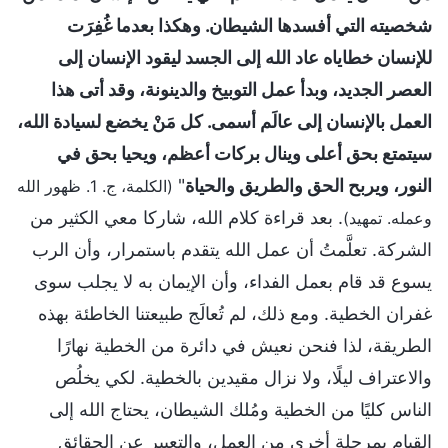
شخصيته التي أفسدها الشيطان. وهكذا بعدما غُفِرَت
للإنسان خطاياه عاد الله إلى الجسد ليقود الإنسان إلى
العصر الجديد، وبدأ عمل التوبيخ والدينونة، وقد أتى هذا
العمل بالإنسان إلى عالَم أسمى. كل مَنْ يخضع لسيادة الله،
سيتمتع بحق أعلى وينال بركات أعظم، ويحيا بحق في
النور، ويربح الحق والطريق والحياة
"
(الكلمة، ج. 1. ظهور الله
. بعد قراءة كلام الله، شاركا معي الكثير من
وعمله. تمهيد)
الشركة. تعلَّمتُ أن عمل الله يتقدم باستمرار، وأن الرب
يسوع قد قام بعمل الفداء، وأن الإيمان به لا يجلب سوى
غفران الخطية. ومع ذلك، لم تُعالَج طبيعتنا الخاطئة بهذه
الطريقة، لذا فنحن نعيش في دائرة من الخطية نهارًا
والاعتراف ليلًا، ولا نزال مقيدين بالخطية. لكي يخلُص
الناس كليًا من الخطية ومُلك الشيطان، يحتاج الله إلى
القيام بمرحلة أخرى من العمل، والتعبير عن الحقائق