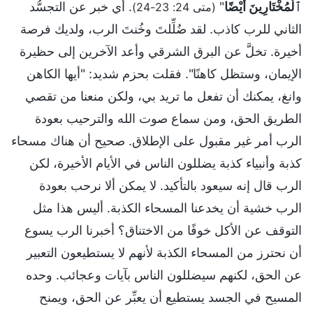
ٱلْمُخْتَارِينَ أَيْضًا
"
. أي خبر عن التجسُّد
(متى 24: 23-24)
الثاني للرب كاذب. لقد ضُلِّلتَ وخُنتَ الرب، ولديك فرصة
أخيرة. تخلَّ عن البرق الشرقي وأعد الآخرين إلى حظيرة
الإيمان، وستظل كاهنًا". فقلت بحزم شديد: "أيها الكاهن
وانغ، يمكنك أن تفعل ما تريد بي، ولكن منعنا من تقصي
الطريق الحق، ومن سماع صوت الله والترحيب بعودة
الرب أمر غير مقبول على الإطلاق. صحيح أن هناك مسحاء
كذبة وأنبياء كذبة يضللون الناس في الأيام الأخيرة، لكن
الرب قال إنه سيعود بالتأكيد. لا يمكن ألا نرحب بعودة
الرب خشية أن يخدعنا المسحاء الكذبة. أليس هذا مثل
التوقف عن الأكل خوفًا من الاختناق؟ أخبرنا الرب يسوع
أن نحترز من المسحاء الكذبة لأنهم لا يستطيعون التعبير
عن الحق، لكنهم سيضللون الناس بآيات وعجائب. وحده
المسيح في الجسد يستطيع أن يعبِّر عن الحق، ويمنح