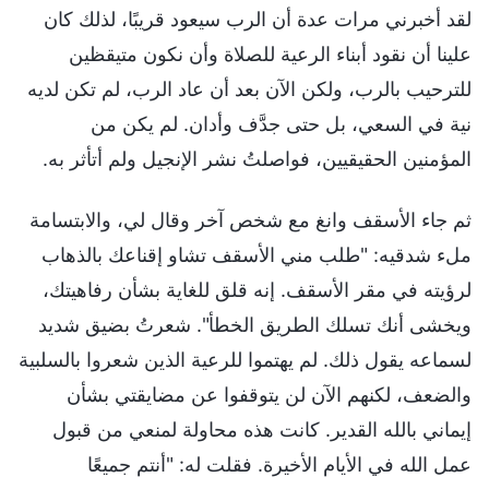
لقد أخبرني مرات عدة أن الرب سيعود قريبًا، لذلك كان
علينا أن نقود أبناء الرعية للصلاة وأن نكون متيقظين
للترحيب بالرب، ولكن الآن بعد أن عاد الرب، لم تكن لديه
نية في السعي، بل حتى جدَّف وأدان. لم يكن من
المؤمنين الحقيقيين، فواصلتُ نشر الإنجيل ولم أتأثر به.
ثم جاء الأسقف وانغ مع شخص آخر وقال لي، والابتسامة
ملء شدقيه: "طلب مني الأسقف تشاو إقناعك بالذهاب
لرؤيته في مقر الأسقف. إنه قلق للغاية بشأن رفاهيتك،
ويخشى أنك تسلك الطريق الخطأ". شعرتُ بضيق شديد
لسماعه يقول ذلك. لم يهتموا للرعية الذين شعروا بالسلبية
والضعف، لكنهم الآن لن يتوقفوا عن مضايقتي بشأن
إيماني بالله القدير. كانت هذه محاولة لمنعي من قبول
عمل الله في الأيام الأخيرة. فقلت له: "أنتم جميعًا