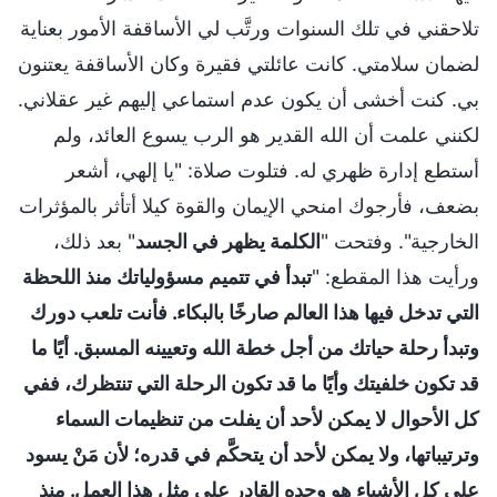
تلاحقني في تلك السنوات ورتَّب لي الأساقفة الأمور بعناية
لضمان سلامتي. كانت عائلتي فقيرة وكان الأساقفة يعتنون
بي. كنت أخشى أن يكون عدم استماعي إليهم غير عقلاني.
لكنني علمت أن الله القدير هو الرب يسوع العائد، ولم
أستطع إدارة ظهري له. فتلوت صلاة: "يا إلهي، أشعر
بضعف، فأرجوك امنحي الإيمان والقوة كيلا أتأثر بالمؤثرات
الخارجية". وفتحت "
الكلمة يظهر في الجسد
" بعد ذلك،
ورأيت هذا المقطع: "
تبدأ في تتميم مسؤولياتك منذ اللحظة
التي تدخل فيها هذا العالم صارخًا بالبكاء. فأنت تلعب دورك
وتبدأ رحلة حياتك من أجل خطة الله وتعيينه المسبق. أيًا ما
قد تكون خلفيتك وأيًا ما قد تكون الرحلة التي تنتظرك، ففي
كل الأحوال لا يمكن لأحد أن يفلت من تنظيمات السماء
وترتيباتها، ولا يمكن لأحد أن يتحكَّم في قدره؛ لأن مَنْ يسود
على كل الأشياء هو وحده القادر على مثل هذا العمل. منذ