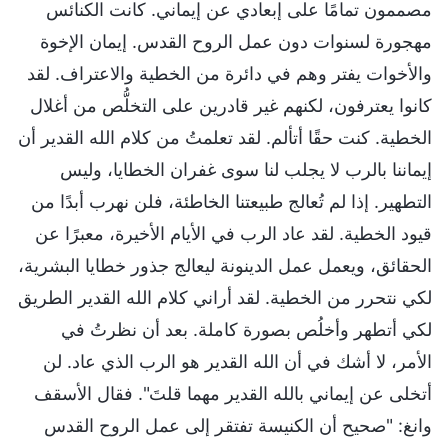
مصممون تمامًا على إبعادي عن إيماني. كانت الكنائس
مهجورة لسنوات دون عمل الروح القدس. إيمان الإخوة
والأخوات يفتر وهم في دائرة من الخطية والاعتراف. لقد
كانوا يعترفون، لكنهم غير قادرين على التخلُّص من أغلال
الخطية. كنت حقًا أتألم. لقد تعلمتُ من كلام الله القدير أن
إيماننا بالرب لا يجلب لنا سوى غفران الخطايا، وليس
التطهير. إذا لم تُعالج طبيعتنا الخاطئة، فلن نهرب أبدًا من
قيود الخطية. لقد عاد الرب في الأيام الأخيرة، معبرًا عن
الحقائق، ويعمل عمل الدينونة ليعالج جذور خطايا البشرية،
لكي نتحرر من الخطية. لقد أراني كلام الله القدير الطريق
لكي أتطهر وأخلُص بصورة كاملة. بعد أن نظرتُ في
الأمر، لا أشك في أن الله القدير هو الرب الذي عاد. لن
أتخلى عن إيماني بالله القدير مهما قلتَ". فقال الأسقف
وانغ: "صحيح أن الكنيسة تفتقر إلى عمل الروح القدس