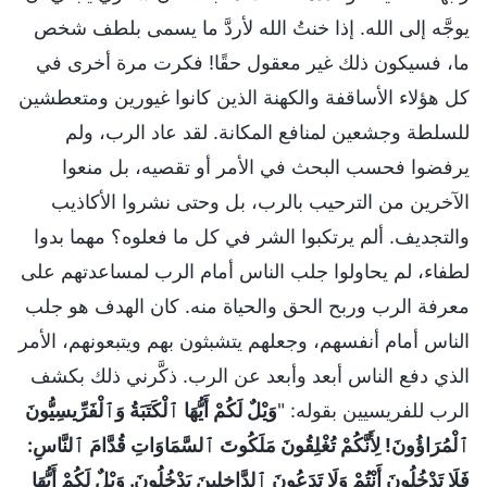
يوجَّه إلى الله. إذا خنتُ الله لأردَّ ما يسمى بلطف شخص
ما، فسيكون ذلك غير معقول حقًا! فكرت مرة أخرى في
كل هؤلاء الأساقفة والكهنة الذين كانوا غيورين ومتعطشين
للسلطة وجشعين لمنافع المكانة. لقد عاد الرب، ولم
يرفضوا فحسب البحث في الأمر أو تقصيه، بل منعوا
الآخرين من الترحيب بالرب، بل وحتى نشروا الأكاذيب
والتجديف. ألم يرتكبوا الشر في كل ما فعلوه؟ مهما بدوا
لطفاء، لم يحاولوا جلب الناس أمام الرب لمساعدتهم على
معرفة الرب وربح الحق والحياة منه. كان الهدف هو جلب
الناس أمام أنفسهم، وجعلهم يتشبثون بهم ويتبعونهم، الأمر
الذي دفع الناس أبعد وأبعد عن الرب. ذكَّرني ذلك بكشف
الرب للفريسيين بقوله: "
وَيْلٌ لَكُمْ أَيُّهَا ٱلْكَتَبَةُ وَٱلْفَرِّيسِيُّونَ
ٱلْمُرَاؤُونَ! لِأَنَّكُمْ تُغْلِقُونَ مَلَكُوتَ ٱلسَّمَاوَاتِ قُدَّامَ ٱلنَّاسِ:
فَلَا تَدْخُلُونَ أَنْتُمْ وَلَا تَدَعُونَ ٱلدَّاخِلِينَ يَدْخُلُونَ. وَيْلٌ لَكُمْ أَيُّهَا