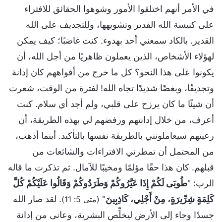
في الأمر أنهم اختلقوا الأمور وشوهوا الحقائق للافتراء
على كنيسة الله القدير وتشويهها، وللتجديف على الله
القدير. بالكاد سمعني أحد بهدوء. كنت غاضبًا؛ كيف يمكن
لهؤلاء الأشخاص، الذين يعملون ظاهريًا من أجل الله، أن
يكونوا على هذا النحو؟ كل ما خرج من أفواههم كان إدانة
وتجديفًا، وبغضًا شديدًا تجاه الله! لفترة من الوقت، شعرت
أن شيئًا ما كان يرزح على قلبي، ولم أجد أي سلام. كنت
أعرف، من خلال إدانتهم ورفضهم لي بهذه الطريقة، أن
رعيتهم سيعاملونني بالطريقة نفسها بالتأكيد. أينما أذهب،
من المحتمل أن تمطرني الافتراءات والشائعات من
قبلهم. كان هذا حقًا مؤلمًا ومخيبًا للآمال. ثم تذكرت ما قاله
الرب: "
طُوبَى لَكُمْ إِذَا عَيَّرُوكُمْ وَطَرَدُوكُمْ وَقَالُوا عَلَيْكُمْ كُلَّ
كَلِمَةٍ شِرِّيرَةٍ، مِنْ أَجْلِي، كَاذِبِينَ
"
. لقد صار الله
(متى 5: 11)
جسدًا وجاء إلى الأرض ليخلِّص البشرية، وعانى من إدانة