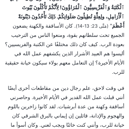
ٱلْكَتَبَةُ وَٱلْفَرِّيسِيُّونَ ٱلْمُرَاؤُونَ! لِأَنَّكُمْ تَأْكُلُونَ بُيُوتَ
ٱلْأَرَامِلِ، ولِعِلَّةٍ تُطِيلُونَ صَلَوَاتِكُمْ. ذَلِكَ تَأْخُذُونَ دَيْنُونَةً
أَعْظَمَ
"
. كان الأساقفة والكهنة يضعون
(مَتَّى 23: 13-14)
الجميع تحت سلطانهم بقوة، ومنعوا الناس من الترحيب
بعودة الرب. كيف كان ذلك مختلفًا عن الكتبة والفريسيين؟
أليسوا هم العبيد الأشرار الذين يكشفهم عمل الله في
الأيام الأخيرة؟ إن التعامل معهم بولاء سيكون خيانة حقيقية
للرب.
في وقت لاحق، علم رجال دين من مقاطعات أخرى أيضًا
أنني قبلت عمل الله القدير في الأيام الأخيرة. وحاصرني
أساقفة وكهنة من عدة أبرشيات. لقد كانوا زاخرين باللوم
والهجوم والإدانة، قائلين إن إيماني بالبرق الشرقي كان
خيانة للرب، وأنني كنت خائنًا ويجب لعني. وكان أسوأ ما