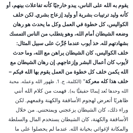
يقوم به الله على الناس، يبدو خارجيًا كأنه تفاعلات بينهم، أو
كأنه وليد ترتيبات بشرية أو وليد إزعاج بشري. لكن خلف
الكواليس، كل خطوة في العمل وكل ما يحدث هو رهان
وضعه الشيطان أمام الله، وهو يتطلب من الناس التمسك
بشهادتهم لله. خذ أيوب عندما جُرِّبَ على سبيل المثال:
خلف الكواليس، كان الشيطان يراهن مع الله، وما حدث
لأيوب كان أعمال البشر وإزعاجهم. إن رهان الشيطان مع
الله يكمن خلف كل خطوة من العمل يقوم بها الله فيكم –
خلف هذا كله معركة
"
(الكلمة، ج. 1. ظهور الله وعمله. محبة
. فهمت من كلام الله أنني
الله وحدها تُعد إيمانًا حقيقيًّا به)
ظاهريًا أتعرض لهجوم الأساقفة والكهنة وقمعهم. لكن
وراء ذلك، كان الشيطان يزعجني ويمتحنني. من خلال
الأساقفة والكهنة، كان الشيطان يستخدم المال والسلطة
والمكانة لإغوائي بخيانة الله. عندما لم يحصلوا على ما