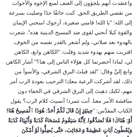
واعتقدت أنهم يلجؤون إلى العنف لمنع الإخوة والأخوات
من تقصي الطريق الحق. كنت خائفًا جدًا وصليت بسرعة
إلى الله: "يا الله! قامتي صغيرة، أرجوك امنحني الإيمان
والقوة كيلا أنحني لقوى ضد المسيح الدينية هذه". شعرت
بالهدوء بعد صلاتي، ولم أشعر بالقدر نفسه من الخوف.
اقتربت منهم بهدوء شديد وقلت: "الكاهن وانغ، الكاهن
لي، لماذا أحضرتما كل هؤلاء الناس إلى هنا؟" أشار الكاهن
وانغ إليَّ وقال: "لقد قبلتَ البرق الشرقي، والأسوأ من
ذلك، لقد أشركت الرعية معك! الترحيب بعودة الرب أمر
مهم، لكنك ذهبتَ إلى البرق الشرقي في الخفاء دون
مناقشة الأمر معنا. أنت تتمرد! أنسيتَ كلام الرب؟ يقول
الكتاب المقدَّس: "
حِينَئِذٍ إِنْ قَالَ لَكُمْ أَحَدٌ: هُوَذَا ٱلْمَسِيحُ هُنَا!
أَوْ: هُنَاكَ! فَلَا تُصَدِّقُوا. لِأَنَّهُ سَيَقُومُ مُسَحَاءُ كَذَبَةٌ وَأَنْبِيَاءُ كَذَبَةٌ
وَيُعْطُونَ آيَاتٍ عَظِيمَةً وَعَجَائِبَ، حَتَّى يُضِلُّوا لَوْ أَمْكَنَ