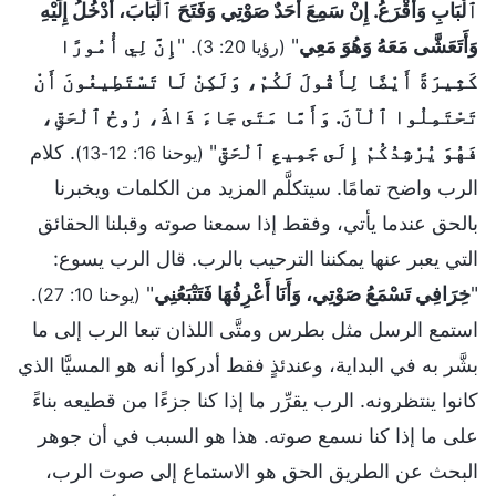
ٱلْبَابِ وَأَقْرَعُ. إِنْ سَمِعَ أَحَدٌ صَوْتِي وَفَتَحَ ٱلْبَابَ، أَدْخُلُ إِلَيْهِ
وَأَتَعَشَّى مَعَهُ وَهُوَ مَعِي
"
. "
إِنَّ لِي أُمُورًا
(رؤيا 20: 3)
كَثِيرَةً أَيْضًا لِأَقُولَ لَكُمْ، وَلَكِنْ لَا تَسْتَطِيعُونَ أَنْ
تَحْتَمِلُوا ٱلْآنَ. وَأَمَّا مَتَى جَاءَ ذَاكَ، رُوحُ ٱلْحَقِّ،
فَهُوَ يُرْشِدُكُمْ إِلَى جَمِيعِ ٱلْحَقِّ
"
. كلام
(يوحنا 16: 12-13)
الرب واضح تمامًا. سيتكلَّم المزيد من الكلمات ويخبرنا
بالحق عندما يأتي، وفقط إذا سمعنا صوته وقبلنا الحقائق
التي يعبر عنها يمكننا الترحيب بالرب. قال الرب يسوع:
"
خِرَافِي تَسْمَعُ صَوْتِي، وَأَنَا أَعْرِفُهَا فَتَتْبَعُنِي
"
.
(يوحنا 10: 27)
استمع الرسل مثل بطرس ومتَّى اللذان تبعا الرب إلى ما
بشَّر به في البداية، وعندئذٍ فقط أدركوا أنه هو المسيَّا الذي
كانوا ينتظرونه. الرب يقرِّر ما إذا كنا جزءًا من قطيعه بناءً
على ما إذا كنا نسمع صوته. هذا هو السبب في أن جوهر
البحث عن الطريق الحق هو الاستماع إلى صوت الرب،