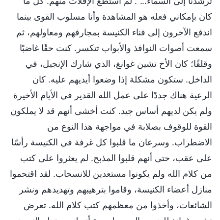
ترشدنا إلى السماء...". لم أستطع الإفلات منهم. كل ما
كان بإمكاني فعله هو المشاهدة وأنا مسلوب القوى بينما
اندفع الآخرون إلى فناء الكنيسة بمجارفهم ومعاولهم، ثم
سمعت أصوات النوافذ والأبواب تتكسر. كنت حقًا غاضبًا
وقلقًا؛ كان الأخ تشين غوانغ، الذي شارك الإنجيل، في
الداخل. ستكون مشكلة إذا وضعوا أيديهم عليه. كان
الرعية هناك جددًا على عمل الله القدير في الأيام الأخيرة
ولم يكن لديهم أساس جيد. كنت أخشى أنهم قد لا يملكون
القوة للوقوف بصلابة في مواجهة هذا النوع من
الاضطراب. وسرعان ما قلبوا كل غرفة في الكنيسة رأسًا
على عقب، حتى أنهم قلبوا المذبح. لم يعثروا على كتب
من كلام الله ولم يكونوا مستعدين للانسحاب. لقد اقتحموا
منازل أعضاء الكنيسة، وقاموا بترهيبهم وتهديدهم ونشر
الشائعات، وأخذوا من معظمهم كتب كلام الله. تعرض