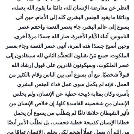
النظر عن معارضة الإنسان لله، دائمًا ما يقوم الله بعمله،
ودائمًا ما يقود الجنس البشري كله إلى الأمام. حين أتى
يسوع إلى عالم البشر، جاء بعصر النعمة واختتم عصر
الناموس. أثناء الأيام الأخيرة، صار الله جسدًا مرةً أخرى،
وحين أصبح جسدًا هذه المرة، أنهى عصر النعمة وجاء بعصر
الملكوت. جميع مَنْ يقبلون التَجسُّد الثاني لله سينقادون إلى
عصر الملكوت، وسيكونون قادرين على قبول إرشاد الله
قبولاً شخصيًا. مع أن يسوع أتى بين الناس وقام بالكثير من
العمل، فإنه لم يكمل سوى عمل فداء الجنس البشري
بأسره وكان بمثابة ذبيحة خطية عن الإنسان، ولم يخلص
الإنسان من شخصيته الفاسدة كلها. إن خلاص الإنسان من
تأثير الشيطان خلاصًا تامًّا لم يتطلّب من يسوع أن يحمل
خطايا الإنسان كذبيحة خطية فحسب، بل تطلّب الأمر أيضًا
من الله أن يعمل عملًا أضخم لكي يخلص الإنسان تمامًا من