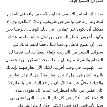
أنني لن أستمع إليه.
بعد ذلك، استمر الأسقف تشاو والأسقف وانغ في القدوم
لمحاولة إزعاجي واعتراض طريقي. وقالا: "الكاهن وي، لا
يمكنك أن تكون غير عقلاني! في ذلك الوقت، تعرضنا نحن
وكهنة آخرون لخطر السجن من أجل حمايتك لمساعدتك
على أن تصبح كاهنًا، ودفعنا ثمنًا باهظًا لمساعدتك في
سنواتك العشر من التدريب لإلقاء العظات. لقد قدمنا لك
الطعام والشراب، وعمل والداك بجد لتتمكن من الحصول
على كهنوتك في وقت أقرب، لكنك الآن تعارضهما بإيمانك
بالبرق الشرقي. هل لا تزال تعارضنا؟ هل لا تزال تعارض
والديك؟ تخلَّ عن هذا الإيمان وارجع إلينا. نحن بانتظارك".
كان عقلي في حالة اضطراب عندما كانا يقولان هذه
الأشياء. كنت أفكر في كل تلك السنوات التي اعتنى بي
فيها الأساقفة؛ لقد فعلوا الكثير حقًا. كانت الشرطة