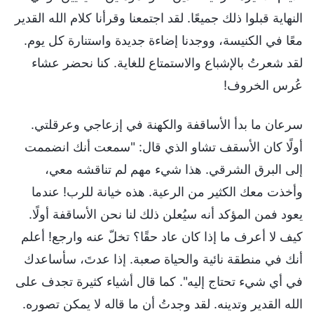
النهاية قبلوا ذلك جميعًا. لقد اجتمعنا وقرأنا كلام الله القدير
معًا في الكنيسة، ووجدنا إضاءة جديدة واستنارة كل يوم.
لقد شعرتُ بالإشباع والاستمتاع للغاية. كنا نحضر عشاء
عُرس الخروف!
سرعان ما بدأ الأساقفة والكهنة في إزعاجي وعرقلتي.
أولًا كان الأسقف تشاو الذي قال: "سمعت أنك انضممت
إلى البرق الشرقي. هذا شيء مهم لم تناقشه معي،
وأخذت معك الكثير من الرعية. هذه خيانة للرب! عندما
يعود فمن المؤكد أنه سيُعلن ذلك لنا نحن الأساقفة أولًا.
كيف لا أعرف ما إذا كان عاد حقًا؟ تخلّ عنه وارجع! أعلم
أنك في منطقة نائية والحياة صعبة. إذا عدتَ، سأساعدك
في أي شيء تحتاج إليه". كما قال أشياء كثيرة تجدف على
الله القدير وتدينه. لقد وجدتُ أن ما قاله لا يمكن تصوره.