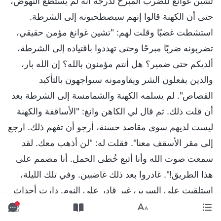
تشين غوانغ للضرب المبرح لدرجة أنه لم يستطع النهوض،
حتى أن الكهنة قالوا إنهم سيصطحبونه إلى الشرطة.
استشطت غضبًا وقلت لهم: "تشين غوانغ مؤمن حقيقي،
تضربونه ضربًا مبرحًا وحتى تهددوا باقتياده إلى الشرطة،
ألديكم حتى ضمير؟ هل أنتم مؤمنون بالله؟ إن الله بار،
والذين يفعلون الشر ويقاومونه سيواجهون بالتأكيد
القصاص". لم يسلمه الكهنة والشمامسة إلى الشرطة بعد
أن قلت ذلك. ثم قال لي الكاهن وانغ: "الأساقفة والكهنة
ليست لديهم سوى مقاصد حسنة، أرجو أن تفهم ذلك. ارجع
إلى مقر الأسقف معنا". فقلت له: "لن أذهب معك. لقد
سمعت صوت الله وأنا أتبع خُطى الحمل. أنا مصمم على
هذا الطريق!". غادروا بعد ذلك غاضبين. وفي تلك الليلة،
استلقيت على السرير، غير قادر على النوم. دارت أحداث
اليوم في رأسي وكأنها فيلم. كان عقلي في حالة