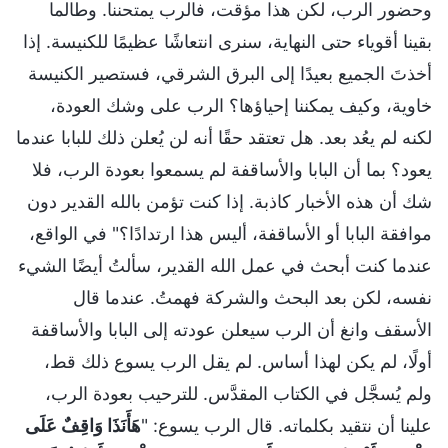
وحضور الرب، لكن هذا مؤقت، فالرب يمتحننا. وطالما
بقينا أقوياء حتى النهاية، سنرى انتعاشًا عظيمًا للكنيسة. إذا
أخذتَ الجميع بعيدًا إلى البرق الشرقي، فستصير الكنيسة
خاوية، وكيف يمكننا إحياؤها؟ الرب على وشك العودة،
لكنه لم يعُد بعد. هل تعتقد حقًا أنه لن يُعلن ذلك للبابا عندما
يعود؟ بما أن البابا والأساقفة لم يسمعوا بعودة الرب، فلا
شك أن هذه الأخبار كاذبة. إذا كنت تؤمن بالله القدير دون
موافقة البابا أو الأساقفة، أليس هذا ارتدادًا؟" في الواقع،
عندما كنت أبحث في عمل الله القدير، سألتُ أيضًا الشيء
نفسه، لكن بعد البحث والشركة فهمتُ. عندما قال
الأسقف وانغ أن الرب سيعلن عودته إلى البابا والأساقفة
أولًا، لم يكن لهذا أساس. لم يقل الرب يسوع ذلك قط،
ولم يُسجَّل في الكتاب المقدَّس. للترحيب بعودة الرب،
علينا أن نتقيد بكلماته. قال الرب يسوع: "
هَأَنَذَا وَاقِفٌ عَلَى