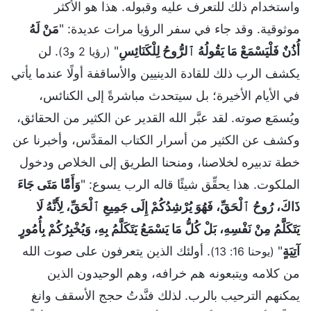
واستخدام ذلك للتعرف عليه وقبوله. هذا هو الأكثر
موثوقية. وقد جاء في سفر الرؤيا مرات عديدة: "
مَنْ لَهُ
أُذُنٌ فَلْيَسْمَعْ مَا يَقُولُهُ ٱلرُّوحُ لِلْكَنَائِسِ
"
. لن
(رؤيا 2 و3)
يكشف الرب ذلك للقادة الدينيين والأساقفة أولًا عندما يأتي
في الأيام الأخيرة؛ بل سيتحدث مباشرةً إلى الكنائس،
ويُسمَع صوته. لقد عبَّر الله القدير عن الكثير من الحقائق،
وكشف عن الكثير من أسرار الكتاب المقدَّس، وأخبرنا عن
خطة تدبيره لخلاصنا، ومنحنا الطريق إلى الخلاص ودخول
الملكوت. هذا يحقِّق شيئًا قاله الرب يسوع: "
وَأَمَّا مَتَى جَاءَ
ذَاكَ، رُوحُ ٱلْحَقِّ، فَهُوَ يُرْشِدُكُمْ إِلَى جَمِيعِ ٱلْحَقِّ، لِأَنَّهُ لَا
يَتَكَلَّمُ مِنْ نَفْسِهِ، بَلْ كُلُّ مَا يَسْمَعُ يَتَكَلَّمُ بِهِ، وَيُخْبِرُكُمْ بِأُمُورٍ
آتِيَةٍ
"
. أولئك الذين يتعرفون على صوت الله
(يوحنا 16: 13)
من كلامه ويتبعونه هم خرافه، وهم الوحيدون الذين
يمكنهم الترحيب بالرب. لذلك فنَّدتُ حجج الأسقف وانغ