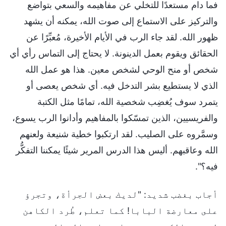
فما دام مستعدًا للتخلي عن مفاهيمه والسعي بتواضع
والتركيز على الاستماع إلى صوت الله، يمكنه أن يشهد
ظهور الله. لقد جاء الرب في الأيام الأخيرة، مُعبِّرًا عن
الحقائق ويقوم بعمل الدينونة. لا يحتاج إلى التماس رأي أي
شخص أو منح الوحي لشخص معين. هذا هو عمل الله
الذي لا يستطيع بشر التدخل فيه. أي شخص يعصى أو
يتمرد سوف يُغضِب شخصية الله، تمامًا مثل الكتبة
والفريسيين، الذين تمسّكوا بالمفاهيم وأدانوا الرب يسوع،
وسمَّروه على الصليب. لقد ارتكبوا خطية شنيعة ولعنهم
الله وعاقبهم. أليس هذا الدرس المرير شيئًا يمكننا التفكُّر
فيه؟".
أجاب بغضب شديد: "لديك بعض الجرأة، وتجرؤ
على معارضة البابا! كما تعلم، طُرد الكاهن