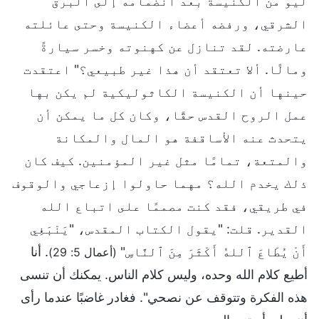
ليو من الكنيسة بعد انضمامه إلى البرق
الشرقي، ورفضه أعضاء الكنيسة وحتى عائلته
عارضته. لقد تنازل عن كهنوته وخسر سيارةً
ومالًا. ألا تعتقد أن هذا غير طبيعي؟" اعتقدت
حينها أن الكنيسة الكاثوليكية لم يكن بها
عمل الروح القدس حقًا، وكان كل ما يمكن أن
يتحدث عنه الأساقفة هو المال والمكانة
والمتعة، تمامًا مثل غير المؤمنين. كيف كان
ذلك يخدم الله؟ مهما حاولوا إزعاجي والوقوف
في طريقي، فقد كنت مصممًا على اتباع الله
القدير. قلت: "يقول الكتاب المقدس، "يَنْبَغِي
أَنْ يُطَاعَ ٱللهُ أَكْثَرَ مِنَ ٱلنَّاسِ"
. أنا
(أعمال 5: 29)
أطيع كلام الله وحده، وليس كلام الناس. يمكنك أن تنسى
هذه الفكرة وتتوقف عن نصحي". فغادر غاضبًا عندما رأى