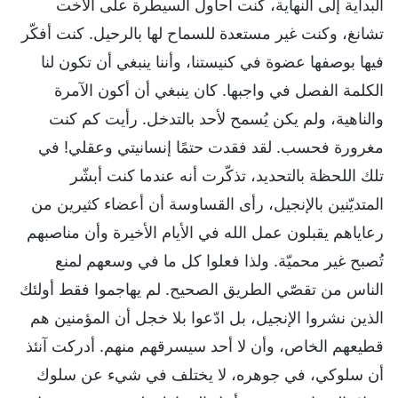
البداية إلى النهاية، كنت أحاول السيطرة على الأخت
تشانغ، وكنت غير مستعدة للسماح لها بالرحيل. كنت أفكّر
فيها بوصفها عضوة في كنيستنا، وأننا ينبغي أن تكون لنا
الكلمة الفصل في واجبها. كان ينبغي أن أكون الآمرة
والناهية، ولم يكن يُسمح لأحد بالتدخل. رأيت كم كنت
مغرورة فحسب. لقد فقدت حتمًا إنسانيتي وعقلي! في
تلك اللحظة بالتحديد، تذكّرت أنه عندما كنت أبشّر
المتديّنين بالإنجيل، رأى القساوسة أن أعضاء كثيرين من
رعاياهم يقبلون عمل الله في الأيام الأخيرة وأن مناصبهم
تُصبح غير محميّة. ولذا فعلوا كل ما في وسعهم لمنع
الناس من تقصّي الطريق الصحيح. لم يهاجموا فقط أولئك
الذين نشروا الإنجيل، بل ادّعوا بلا خجل أن المؤمنين هم
قطيعهم الخاص، وأن لا أحد سيسرقهم منهم. أدركت آنئذ
أن سلوكي، في جوهره، لا يختلف في شيء عن سلوك