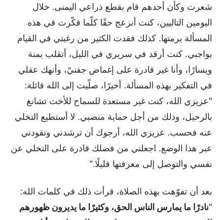
شعرت وكأن أحدهم قام بقطع ذراعي اليمنى. خلال
اليومين التاليين، كنت أنزعج حقًا كلّما فكّرت في هذه
المسألة برمتها. كذلك فقدت الكثير من رغبتي في القيام
بواجبي. كنت أرقد في سريري في الليل، أتقلب يمنة
ويسارًا، وأنا غير قادرة على إغماض جفنيّ، وأنهك عقلي
في التفكير بهذه المسألة. أخيرًا، صلّيت إلى الله قائلة:
"عزيزي الله، كنت غير مستعدة للسماح للأخت تشانغ
بالرحيل، وذلك من أجل حماية منصبي. لا أستطيع التخلي
عنه فحسب. عزيزي الله، أرجوك أن ترشدني وتقودني
عبر هذا الوضع. اجعلني من فضلك قادرة على التخلي عن
نفسي والتوصل إلى معرفتها قليلًا."
بعد أن تفوّهت بهذه الصلاة، قرأت ذلك في كلمات الله:
"
نادرًا ما يمارس الناس الحق، وكثيرًا ما يديرون ظهورهم