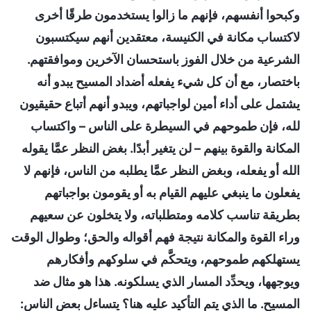
وكبحوا أنفسهم، فإنهم ما زالوا يستخدمون طرقًا أخرى
لاكتساب مكانة في الكنيسة، معتقدين أنهم سيكتسبون
الشرعية من خلال الفوز باستحسان الآخرين وموافقتهم.
باختصار، مع أن كل شيء يفعله أضداد المسيح يبدو أنه
يشتمل على أداء أمين لواجباتهم، ويبدو أنهم أتباع حقيقيون
لله، فإن طموحهم في السيطرة على الناس – واكتساب
المكانة والقوة بينهم – لن يتغير أبدًا. بغض النظر عمَّا يقوله
الله أو يفعله، وبغض النظر عمَّا يطلبه من الناس، فإنهم لا
يفعلون ما ينبغي عليهم القيام به أو يقومون بواجباتهم
بطريقة تناسب كلامه ومتطلباته، ولا يتخلون عن سعيهم
وراء القوة والمكانة نتيجة فهم أقواله والحق؛ وطوال الوقت
يستهلكهم طموحهم، ويتحكَّم في سلوكهم وأفكارهم
ويوجهها، ويحدِّد المسار الذي يسلكونه. هذا هو مثال ضد
المسيح. ما الذي يتم التأكيد عليه هنا؟ يتساءل بعض الناس: