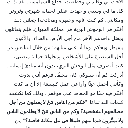
الأخت لي وقائدتي وخططت لخداع الشمامسة. لقد بذلت
كل ما في وسعي وأجهدت عقلي لحماية شهرتي وثروتي
ومكانتي. كم كنت أنانية وحقيرة ومخادعة! جعلني ذلك
أفكر في الوحوش البرية في مملكة الحيوان. فهُم يتقاتلون
ويقتل واحدهم الآخر من أجل الأرض والغذاء، والأقوى
يسيطر ويحكم. وها أنا على مثالهم: من خلال التنافس من
أجل السيطرة على الأشخاص ومحاولة حماية منصبي،
كنت أتصرف مثل الوحش البري، بدون أية مبادئ إنسانية.
أدركت كم أن سلوكي كان مخيفًا. فرغم أنني بدوت
وكأنني أحمل عبئًا وأراعي عمل كنيستنا، إلا أن ما كنت
أفكر فيه حقًا هو الحفاظ على موقعي. وذلك كما تكشفه
كلمات الله تمامًا: "
فكم من الناس مَنْ لا يعملون من أجل
مصالحهم الشخصية؟ وكم من الناس مَنْ لا يظلمون الناس
ولا يميِّزون فيما بينهم طمعًا في نيل مكانة خاصة؟
" من