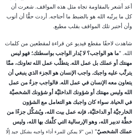
أعد أشعر بالمقاومة تجاه مثل هذه المواقف. شعرت أن
كل ما يرتّبه الله هو بالضبط ما أحتاجه. أردت حقًّا أن أتوب
وأن أختبر تلك المواقف بقلب مطيع.
شاهدت لاحقًا مقطع فيديو عن قراءة لمقطعين من كلمات
الله. "
ما هو الواجب؟ لا يُدار الواجب بواسطتك؛ فهو ليس
مهنتك أو عملك بل عمل الله. يتطلَّب عمل الله تعاونك، ممَّا
يترتَّب عليه واجبك. واجب الإنسان هو الجزء الذي ينبغي أن
يتعاون معه الإنسان في عمل الله. فالواجب جزءٌ من عمل
الله وليس مهنتك أو شؤونك الداخليَّة أو شؤونك الشخصيَّة
في الحياة. سواء كان واجبك هو التعامل مع الشؤون
الخارجيَّة أو الداخليَّة، فإنه عمل بيت الله، ويُشكِّل جزءًا من
خطَّة تدبير الله، وهو الإرسالية التي كلَّفك بها الله، وليس
عملك الشخصيّ
"
(من "لا يمكن للمرء أداء واجبه بشكل جيد إلّا