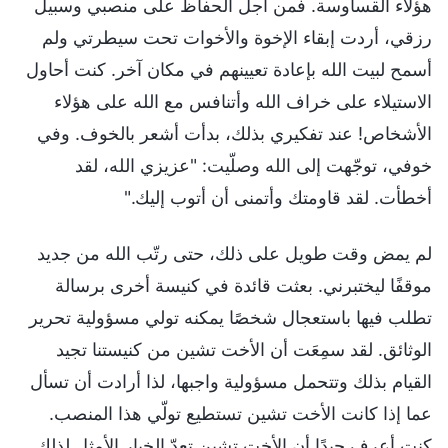
هؤلاء القساوسة. فمن أجل الحفاظ على منصبي وسبيل
رزقي، أردت إبقاء الإخوة والأخوات تحت سيطرتي ولم
أسمح لبيت الله بإعادة تعيينهم في مكان آخر. كنت أحاول
الاستيلاء على خراف الله وأتنافس مع الله على هؤلاء
الأشخاص! عند تفكيري بذلك، بدأت أشعر بالخوف. وفي
خوفي، توجّهت إلى الله وصلّيت: "عزيزي الله، لقد
أخطأت. لقد قاومتك وأتمنى أن أتوب إليك."
لم يمض وقت طويل على ذلك، حتى رتّب الله من جديد
موقفًا ليختبرني. بعثت قائدة في كنيسة أخرى برسالة
تطلب فيها باستعجال شخصًا يمكنه تولي مسؤولية تحرير
الوثائق. لقد سمِعَت أن الأخت تشين من كنيستنا تجيد
القيام بذلك وتتحمل مسؤولية واجبها، لذا أرادت أن تسأل
عما إذا كانت الأخت تشين تستطيع تولّي هذا المنصب.
كنت أعرف جيدًا أن الأخت تشين تعدّ الخيار الأمثل لذلك