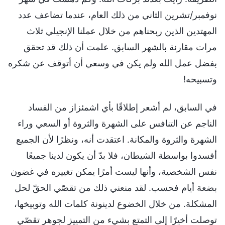
نوفمبر/تشرين الثاني من ذلك العام، عندما تضاعف عدد
المهتدين الذين ربحناهم من خلال عملنا الإنجيلي ثلاث
مرات مقارنة بالشهر السابق. علمت أن ذلك قد تحقق
بفضل عمل الله ولم يكن في وسعي أن أتوقف عن شكره
وتسبيحه!
في السابق، لم أشعر إطلاقًا بأي اشمئزاز من الفساد
الناجم عن التنافس على الشهرة والثروة أو السعي وراء
الشهرة والثروة والمكانة. اعتقدت أنه، ونظرًا لأن الجميع
أفسدوا بواسطة الشيطان، فلا بدّ أن يكون لدينا جميعًا
نفس الشخصية، وأنها ليست أمرًا يمكن تغييره في غضون
بضعة أيام فحسب. لقد منعني ذلك من تقصّي الحقّ لحل
المشكلة. من خلال الخضوع لدينونة كلمات الله وتوبيخها،
توصلت أخيرًا إلى التمتع بشيء من التمييز لجوهر تقصّي