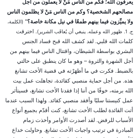
يعرفون الله؛ فكم من الناس مَنْ لا يعملون من أجل
مصالحهم الشخصية؟ وكم من الناس مَنْ لا يظلمون الناس
ولا يميِّزون فيما بينهم طمعًا في نيل مكانة خاصة؟
"
(الكلمة،
. اخترقت
ج. 1. ظهور الله وعمله. ينبغي أن يُعاقَب الشرير)
كلمات الله قلبي. لقد كشف الله قبح فساد الجنس
البشري بواسطة الشيطان، واقتتال الناس فيما بينهم من
أجل الشهرة والثروة – وهو ما كان ينطبق على حالتي
بالضبط. فكرت في ما أظهَرْته في قضية الأخت تشانغ
هذه. من أجل حماية منصبي كقائدة، تجاهلت عمل بيت
الله برمته، خوفًا من أننا إذا فقدنا الأخت تشانغ، فسيتأثر
عمل كنيستنا سلبًا وأفقد منصبي كقائد. ولهذا السبب عندما
أتت القائدة لطلب الأخت تشانغ، كنت أقدّم بجميع أنواع
الأسباب للرفض. لقد أصدرت الأوامر وأخذت زمام
المبادرة في ترتيب واجبات الأخت تشانغ. وحاولت خداع