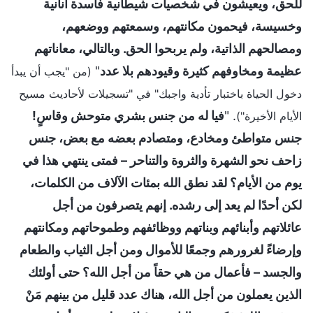
للحق، ويعيشون في شخصيات شيطانية فاسدة أنانية
وخسيسة، فيحمون مكانتهم، وسمعتهم ووضعهم،
ومصالحهم الذاتية، ولم يربحوا الحق. وبالتالي، معاناتهم
عظيمة ومخاوفهم كثيرة وقيودهم بلا عدد
"
(من "يجب أن يبدأ
دخول الحياة باختبار تأدية واجبك" في "تسجيلات لأحاديث مسيح
. "
فيا له من جنس بشري متوحش وقاسٍ!
الأيام الأخيرة")
جنس متواطئ ومخادع، ومتصادم بعضه مع بعض، جنس
زاحف نحو الشهرة والثروة والتناحر – فمتى ينتهي هذا في
يوم من الأيام؟ لقد نطق الله بمئات الآلاف من الكلمات،
لكن أحدًا لم يعد إلى رشده. إنهم يتصرفون من أجل
عائلاتهم وأبنائهم وبناتهم ووظائفهم وطموحاتهم ومكانتهم
وإرضاءً لغرورهم وجمعًا للأموال ومن أجل الثياب والطعام
والجسد – فأعمال من هي حقاً من أجل الله؟ حتى أولئك
الذين يعملون من أجل الله، هناك عدد قليل من بينهم مَنْ