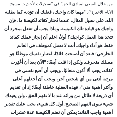
من خلال السعي لمبادئ الحق" في "تسجيلات لأحاديث مسيح
. "
مهما كان واجبك، فعليك أن تؤديه كما يطلبه
الأيام الأخيرة")
الله. على سبيل المثال، عندما تُختار كقائد لكنيسة ما، فإن
واجبك هو قيادة تلك الكنيسة. وماذا يجب أن تفعل بمجرد أن
تتخذ هذا العمل كواجبك؟ أولاً، اعلم أن إنجاز عملك كقائد
فقط هو أداء واجبك. أنت لا تعمل كموظف في العالم
الخارجي؛ فبعد أن أصبحت قائدًا، اعتبار نفسك موظفًا هو
مسلك منحرف. ولكن إذا قلت أيضًا: "الآن بعد أن اُخْتِرت
كقائد، يجب ألا أكون متعاليًا، ويجب أن أضع نفسي في
مرتبة أدنى من أي شخص آخر، ويجب أن أجعلهم أعلى
وأكثر أهمية مني"، فهذه العقلية خاطئة أيضًا؛ إذ أن تقديم
أي ذريعة لا طائل من ورائه عندما لا تفهم الحق، ولن يفيدك
شيء سوى الفهم الصحيح. أول كل شيء، يجب عليك تقدير
أهمية واجب القائد: يمكن أن تضم الكنيسة عدة عشرات