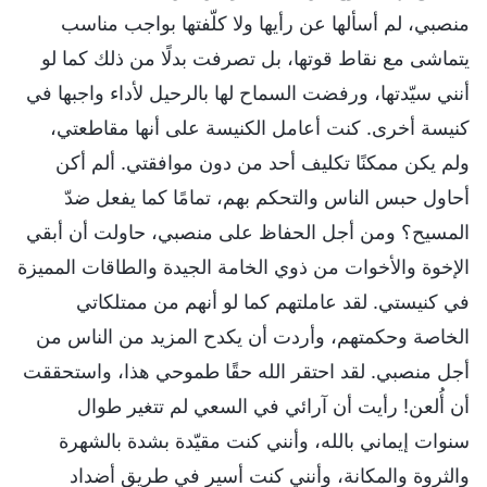
منصبي، لم أسألها عن رأيها ولا كلّفتها بواجب مناسب
يتماشى مع نقاط قوتها، بل تصرفت بدلًا من ذلك كما لو
أنني سيّدتها، ورفضت السماح لها بالرحيل لأداء واجبها في
كنيسة أخرى. كنت أعامل الكنيسة على أنها مقاطعتي،
ولم يكن ممكنًا تكليف أحد من دون موافقتي. ألم أكن
أحاول حبس الناس والتحكم بهم، تمامًا كما يفعل ضدّ
المسيح؟ ومن أجل الحفاظ على منصبي، حاولت أن أبقي
الإخوة والأخوات من ذوي الخامة الجيدة والطاقات المميزة
في كنيستي. لقد عاملتهم كما لو أنهم من ممتلكاتي
الخاصة وحكمتهم، وأردت أن يكدح المزيد من الناس من
أجل منصبي. لقد احتقر الله حقًا طموحي هذا، واستحققت
أن أُلعن! رأيت أن آرائي في السعي لم تتغير طوال
سنوات إيماني بالله، وأنني كنت مقيّدة بشدة بالشهرة
والثروة والمكانة، وأنني كنت أسير في طريق أضداد