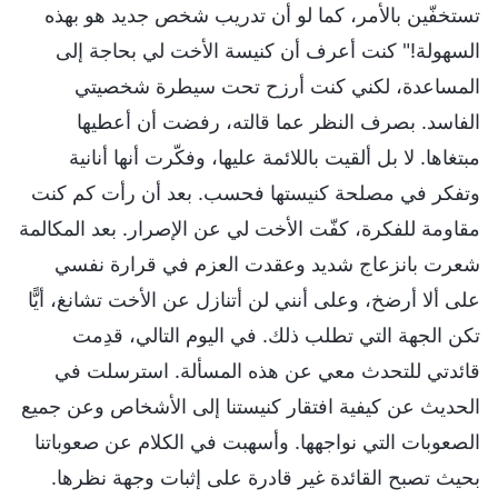
تستخفّين بالأمر، كما لو أن تدريب شخص جديد هو بهذه
السهولة!" كنت أعرف أن كنيسة الأخت لي بحاجة إلى
المساعدة، لكني كنت أرزح تحت سيطرة شخصيتي
الفاسد. بصرف النظر عما قالته، رفضت أن أعطيها
مبتغاها. لا بل ألقيت باللائمة عليها، وفكّرت أنها أنانية
وتفكر في مصلحة كنيستها فحسب. بعد أن رأت كم كنت
مقاومة للفكرة، كفّت الأخت لي عن الإصرار. بعد المكالمة
شعرت بانزعاج شديد وعقدت العزم في قرارة نفسي
على ألا أرضخ، وعلى أنني لن أتنازل عن الأخت تشانغ، أيًّا
تكن الجهة التي تطلب ذلك. في اليوم التالي، قدِمت
قائدتي للتحدث معي عن هذه المسألة. استرسلت في
الحديث عن كيفية افتقار كنيستنا إلى الأشخاص وعن جميع
الصعوبات التي نواجهها. وأسهبت في الكلام عن صعوباتنا
بحيث تصبح القائدة غير قادرة على إثبات وجهة نظرها.