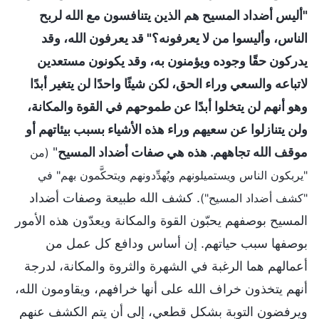
"أليس أضداد المسيح هم الذين يتنافسون مع الله لربح
الناس، وأليسوا من لا يعرفونه؟" قد يعرفون الله، وقد
يدركون حقًا وجوده ويؤمنون به، وقد يكونون مستعدين
لاتباعه والسعي وراء الحق، لكن شيئًا واحدًا لن يتغير أبدًا
وهو أنهم لن يتخلوا أبدًا عن طموحهم في القوة والمكانة،
ولن يتنازلوا عن سعيهم وراء هذه الأشياء بسبب بيئاتهم أو
موقف الله تجاههم. هذه هي صفات أضداد المسيح
"
(من
"يربكون الناس ويستميلونهم ويُهدِّدونهم ويتحكَّمون بهم" في
. كشف الله طبيعة وصفات أضداد
"كشف أضداد المسيح")
المسيح بوصفهم يحبّون القوة والمكانة ويعدّون هذه الأمور
بوصفها سبب حياتهم. إن أساس ودافع كل عمل من
أعمالهم هما الرغبة في الشهرة والثروة والمكانة، لدرجة
أنهم يتخذون خراف الله على أنها خرافهم، ويقاومون الله،
ويرفضون التوبة بشكل قطعي، إلى أن يتم الكشف عنهم