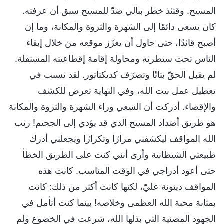
المسيح. وقتئذ خطر ببالي ضدّ للمسيح سبق أن عرفته.
كان يسعى دائمًا إلى الشهرة والثروة والمكانة، وما إن
أصبح قائدًا، حتى حاول أن يعزّز موقعه من خلال إبقاء
الناس تحت سيطرته ومحاولة إقامة إقطاعيته المستقلة.
لم يقبل الحقّ بتاتًا وتصرّف كديكتاتور. لقد تسبب في
تعطيل عمل بيت الله، وفي النهاية تعرض للكشف
والإقصاء. أدركت أن السعي وراء الشهرة والثروة والمكانة
هو طريق أضداد المسيح الذي قد يؤدي إلى الجحيم! رتب
الله المواقف ليكشفني مرارًا وتكرارًا ويجعلني أدرك
طبيعتي الشيطانية وأرى أنني كنت على الطريق الخطأ
حتى أعود أدراجي في الوقت المناسب. كانت هذه
المواقف دينونة عليّ، لكنها كانت أكثر من ذلك: كانت
بمثابة محبة الله العظمى وخلاصه! بينما كنت أتأمل في
الجهود المضنية التي بذلها الله، شرعت في الخضوع ولم