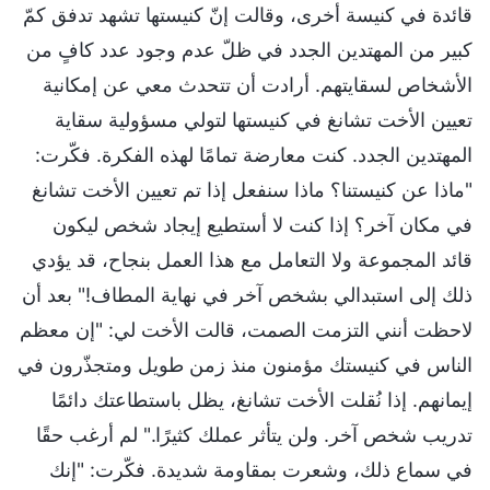
قائدة في كنيسة أخرى، وقالت إنّ كنيستها تشهد تدفق كمّ
كبير من المهتدين الجدد في ظلّ عدم وجود عدد كافٍ من
الأشخاص لسقايتهم. أرادت أن تتحدث معي عن إمكانية
تعيين الأخت تشانغ في كنيستها لتولي مسؤولية سقاية
المهتدين الجدد. كنت معارضة تمامًا لهذه الفكرة. فكّرت:
"ماذا عن كنيستنا؟ ماذا سنفعل إذا تم تعيين الأخت تشانغ
في مكان آخر؟ إذا كنت لا أستطيع إيجاد شخص ليكون
قائد المجموعة ولا التعامل مع هذا العمل بنجاح، قد يؤدي
ذلك إلى استبدالي بشخص آخر في نهاية المطاف!" بعد أن
لاحظت أنني التزمت الصمت، قالت الأخت لي: "إن معظم
الناس في كنيستك مؤمنون منذ زمن طويل ومتجذّرون في
إيمانهم. إذا نُقلت الأخت تشانغ، يظل باستطاعتك دائمًا
تدريب شخص آخر. ولن يتأثر عملك كثيرًا." لم أرغب حقًا
في سماع ذلك، وشعرت بمقاومة شديدة. فكّرت: "إنك