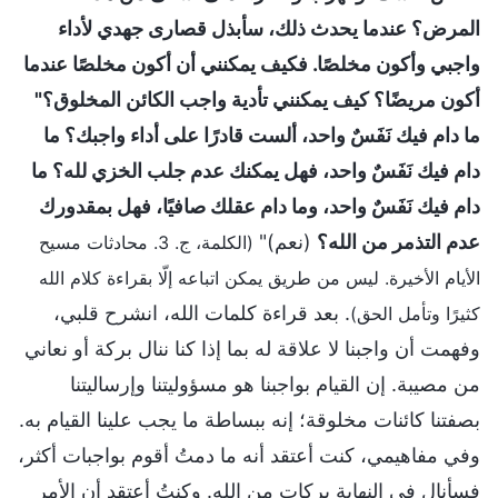
المرض؟ عندما يحدث ذلك، سأبذل قصارى جهدي لأداء
واجبي وأكون مخلصًا. فكيف يمكنني أن أكون مخلصًا عندما
أكون مريضًا؟ كيف يمكنني تأدية واجب الكائن المخلوق؟"
ما دام فيك نَفَسٌ واحد، ألست قادرًا على أداء واجبك؟ ما
دام فيك نَفَسٌ واحد، فهل يمكنك عدم جلب الخزي لله؟ ما
دام فيك نَفَسٌ واحد، وما دام عقلك صافيًا، فهل بمقدورك
عدم التذمر من الله؟
(نعم)"
(الكلمة، ج. 3. محادثات مسيح
الأيام الأخيرة. ليس من طريق يمكن اتباعه إلّا بقراءة كلام الله
. بعد قراءة كلمات الله، انشرح قلبي،
كثيرًا وتأمل الحق)
وفهمت أن واجبنا لا علاقة له بما إذا كنا ننال بركة أو نعاني
من مصيبة. إن القيام بواجبنا هو مسؤوليتنا وإرساليتنا
بصفتنا كائنات مخلوقة؛ إنه ببساطة ما يجب علينا القيام به.
وفي مفاهيمي، كنت أعتقد أنه ما دمتُ أقوم بواجبات أكثر،
فسأنال في النهاية بركات من الله. وكنتُ أعتقد أن الأمر