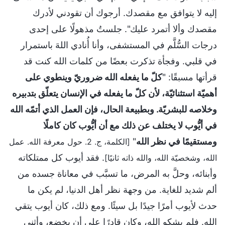
إليه لا يتوافق مع مقصدك. أرجوك أن تقودني لأدرك
مقصدك وألا أتمرد عليك". جلستُ مذهولًا على إحدى
درجات السُّلَّم في المستشفى، وأنا أُنادي اللهَ باستمرار
في قلبي. وفجأة تذكرت بعضًا من كلمات الله كنت قد
قرأتها مسبقًا: "
كلّ ما يفعله الله ضروريّ وينطوي على
أهميّة استثنائيّة، لأن كلّ ما يفعله في الإنسان يتعلّق بتدبيره
وخلاصه للبشريّة. وبطبيعة الحال، فإن العمل الذي أتمّه الله
في أيُّوب لا يختلف عن ذلك مع أن أيُّوب كان كاملًا
ومستقيمًا في نظر الله
"
[الكلمة، ج. 2. حول معرفة الله. عمل
. فقد أيوب كل ممتلكاته
الله، وشخصيّة الله، والله ذاته ثانيًا]
وأبنائه، وحلَّ به المرض، ما تسبَّب في معاناة جسده من
ألم شديد للغاية. من وجهة نظر أهل الدنيا، لم يكن ما
حدث لأيوب أمرًا جيدًا بل سيئًا. ومع ذلك، كان أيوب يتقي
الله. فلم يشكو الله، وكان قادرًا على أن يخضع، وأثنى