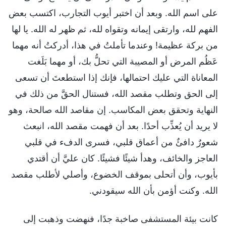
على اسم الله. وبعد أن اختبر أيوب التجارب، اكتسب بعض
الفهم لله، وارتقى إيمانه وتقواه لله، ثم ظهر له الله. يا لها
من بركة عظيمة! وعندما تأملتُ في هذا، أدركتُ أنه مهما
عَظُم المرض أو المصيبة التي تحلُّ بك، أو مهما بَلَغت
المعاناة التي عليك احتمالها، فإنك إذا استطعتَ أن تسعى
إلى الحق وتطلب مقصد الله، فستنال الحقَّ من ذلك في
النهاية وتحقق بعض المكاسب. إن مقاصد الله صالحة، وهو
لا يريد أن يُعذِّب أحدًا. بعد أن فهمت مقصد الله، انبعث
شعورٌ دافئٌ من أعماق قلبي، فسرى الدفء في قلبي
العاجز والخائف، وهدأ شيئًا فشيئًا. كان عليَّ أن أقتدي
بأيوب، وأن أتحلى بموقف الخضوع، وأصلي لأطلب مقصد
الله. وكنت أؤمن بأن الله سيقودني.
كانت بيئة المستشفى صاخبة جدًا، فنهضت وذهبت إلى