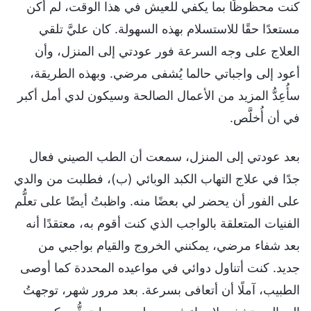
كنت محظوظًا بما يكفي للعيش في هذا الوقت، لم أكن
مستعدًا حقًا للاستسلام بهذه السهولة. كان عليَّ تلقي
العلاج على وجه السرعة فور عودتي إلى المنزل، وأن
أعود إلى واجباتي حالما يُشفى مرضي. وبهذه الطريقة،
سأُعِدُّ المزيد من الأعمال الصالحة وسيكون لدي أمل أكبر
في أن أُخلَّص.
بعد عودتي إلى المنزل، سمعت أن الطب الصيني فعال
جدًا في علاج التهاب الكبد الوبائي (ب)، فطلبت من والدي
على الفور أن يحضر لي بعضًا منه. واظبتُ أيضًا على تعلُّم
الفنيات المتعلقة بالواجب الذي كنت أقوم به، معتقدًا أنه
بعد شفاء مرضي، يمكنني الخروج والقيام بواجبي من
جديد. كنت أتناول دوائي في مواعيده المحددة كما أوصى
الطبيب، آملًا أن أتعافى بسرعة. بعد مرور شهر، توجهتُ