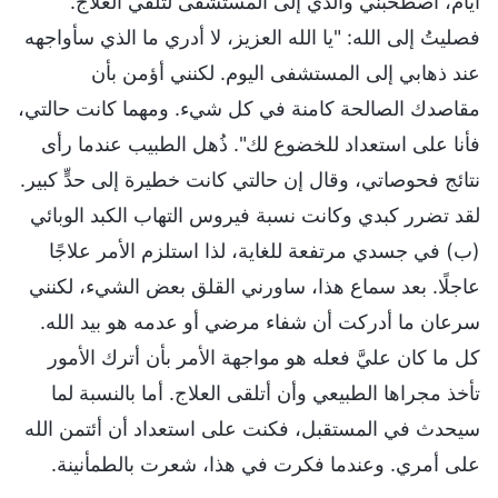
أيام، اصطحبني والدي إلى المستشفى لتلقي العلاج.
فصليتُ إلى الله: "يا الله العزيز، لا أدري ما الذي سأواجهه
عند ذهابي إلى المستشفى اليوم. لكنني أؤمن بأن
مقاصدك الصالحة كامنة في كل شيء. ومهما كانت حالتي،
فأنا على استعداد للخضوع لك". ذُهل الطبيب عندما رأى
نتائج فحوصاتي، وقال إن حالتي كانت خطيرة إلى حدٍّ كبير.
لقد تضرر كبدي وكانت نسبة فيروس التهاب الكبد الوبائي
(ب) في جسدي مرتفعة للغاية، لذا استلزم الأمر علاجًا
عاجلًا. بعد سماع هذا، ساورني القلق بعض الشيء، لكنني
سرعان ما أدركت أن شفاء مرضي أو عدمه هو بيد الله.
كل ما كان عليَّ فعله هو مواجهة الأمر بأن أترك الأمور
تأخذ مجراها الطبيعي وأن أتلقى العلاج. أما بالنسبة لما
سيحدث في المستقبل، فكنت على استعداد أن أئتمن الله
على أمري. وعندما فكرت في هذا، شعرت بالطمأنينة.