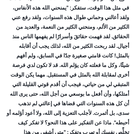
في مثل هذا الوقت، ستفكر: "يمنحني الله هذه الأنفاس،
ولقد أعالني وحماني طوال هذه السنوات، ولقد رفع عني
الكثير من الألم، ومنحني الكثير من النعمة، والعديد من
الحقائق. لقد فهمت حقائقَ وأسرارًا لم يفهمها الناس منذ
أجيال. لقد ربحت الكثير من الله، لذلك يجب أن أقابله
بالمثل! كانت قامتي صغيرة جدًا في السابق، ولم أفهم
شيئًا، وكل ما فعلته كان يؤلم الله. قد لا تكون لدي فرصة
أخرى لمقابلة الله بالمثل في المستقبل. مهما يكن الوقت
المتبقي لي من حياتي، فيجب أن أقدم قوتي القليلة التي
أمتلكها، وأن أفعل ما بوسعي من أجل الله، حتى يرى الله
أن كل هذه السنوات التي قضاها في إعالتي لم تذهب
سدى، بل أثمرت. لأجلب التعزية إلى الله، ولا أعود أؤلمه أو
أحبطه". ماذا عن التفكير على هذا النحو؟ لا تفكر كيف
تخلِّص نفسك أو تهرب وتفكر: "متى أشفى من هذا