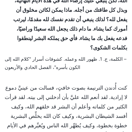
الله، لكن ينبغي عليك إرضاء الله في هذه الأيام النهائية،
وبذل كل طاقتك من أجله. ماذا يمكن لكائن مخلوق أن
يفعل لله؟ لذلك ينبغي أن تقدم نفسك لله مقدمًا، ليرتب
أمورك كما يشاء. ما دام ذلك يجعل الله سعيدًا وراضيًا،
فدعه يفعل بك ما يشاء. فأي حق يملكه البشر لينطقوا
بكلمات الشكوى؟
– الكلمة، ج. 1. ظهور الله وعمله. كشوفات أسرار "كلام الله إلى
الكون بأسره"، الفصل الحادي والأربعون
كنت أُدندن الترنيمة بصوت خافتٍ، فسالت من عينيَّ دموع
لا إرادية. لقد أنعم الله عليَّ بأن أدخلني إلى بيته. لقد قرأت
الكثير من كلماته وأعلم أن البشر قد خلقهم الله، وكيف
أفسد الشيطان البشرية، وكيف كان الله يخلِّص البشرية
خطوة بخطوة، وكيف يُطهِّر الله الناس ويُغيِّرهم في الأيام