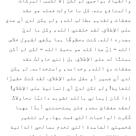
والقيام بواجبي لم تكن إلا لكسب البركات
والمنافع منه. كل ما حاولت فعله هو عقد
صفقات وتقديم مطالب لله، ولم يكن لدي أي صدق
على الإطلاق. لقد خلقني الله، وكل ما لديَّ
مصدره الله. كنت محظوظًا بما يكفي لقبول خلاص
الله – إنَّ هذا كله هو محبة الله – لكن لم أكن
ممتنًّا له على الإطلاق. بل إنني حاولتُ عقد
صفقات مع الله، وخداعه، واستخدامه. لم يكن
لدي أي ضمير أو عقل على الإطلاق. لقد كنتُ حقيرًا
للغاية! ولم تكن لديَّ أي إنسانية على الإطلاق!
إذا كان إيماني بالله تشوبه دائمًا محاولاتٌ
لعقد صفقاتٍ معه، فلن يستحسنني أبدًا مهما
كَثُرت الواجبات التي قمت بها. ولم تتغير
شخصيتي الفاسدة التي تخدم مصالحي الذاتية