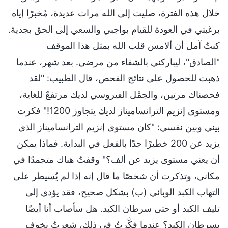
خلال هذه الفترة، صليت إلى الله مرات عديدة، مُخبرًا إياه
برغبتي في العودة للقيام بواجبي والسعي إلى الحق بجدية.
كنتُ آمل أن ألامس قلب الله بمثل هذا الموقف
"الصادق"، ليباركني بالشفاء من مرضي. بعد شهر، عندما
ذهبت للحصول على نتائج الفحص، قال الطبيب: "لقد
فحصناك مرتين، والحِمْل الفيروسي لديك مرتفعٌ للغاية،
ومستوى إنزيم الترانساميناز لديك يتجاوز 1200!" فكرت
بيني وبين نفسي: "كان مستوى إنزيم الترانساميناز الذي
يزيد عن 200 خطيرًا جدًا بالفعل في البداية. فماذا يمكن
أن يعني مستوى يزيد عن ألف؟" وقفتُ هناك متجمدًا في
مكاني، وتذكرت أن شخصًا ما قال إنه إذا لم يُسيطر على
التهاب الكبد الوبائي (ب) بشكل صحيح، فقد يؤدي إلى
تليف الكبد أو حتى سرطان الكبد. هل سأصاب أنا أيضًا
بسرطان الكبد؟ عندما فكَّرتُ في ذلك، شعرتُ بخوفٍ