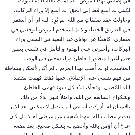
في إصابتي بهذا المرض. لقد آمنت بالله لعدة سنوات
لكنني لم أسعَ قط إلى الحق؛ لم أسعَ إلا وراء البركات،
وحاولتُ عقد صفقاتٍ مع الله. لم يُرِد الله لي أن أستمر
في الطريق الخطأ، ولذلك استخدم المرض ليوقفني في
مساري، كاشفًا عن نواياي غير النقية في السعي وراء
البركات، وأجبرني على الهدوء والتأمل في نفسي بعمق
حتى أغير المنظور الخاطئ وراء سعيي في الوقت
المناسب. لو لم أُصب بهذا المرض، لم أكن لأتمكن ببساطة
من فهم نفسي على الإطلاق. حينها فقط فهمت مقصد
الله المُضني، وفجأة، تبدَّد كل سوء فهمي الخاطئ
وشكواي السابقة من الله. وامتلأ قلبي بدلًا من ذلك
بالامتنان له. أدركت أنه في المستقبل لا يمكنني بعد الآن
تقديم مطالب لله، مهما شُفيت من مرضي أم لا. بل كان
عليَّ أن أؤمن بالله وأخضع له بشكل صحيح. بعد بضعة