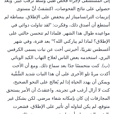
إلى المستشفى لإجراء فحص طبي وسط ترقُّب كبير. وبعد
حصولي على نتائج الفحوصات، اكتشفتُ أنَّ مستوى
إنزيمات الترانساميناز لم ينخفض على الإطلاق. ببساطة لم
أستطع أن أصدق ذلك، وفكرت: "لقد تناولت دوائي في
مواعيده طوال هذا الشهر. فلماذا لم تتحسن حالتي على
الإطلاق؟ لماذا لم يباركني الله؟" بعد فترة، وفي شهر
أغسطس تقريبًا، أخبرتني أخت عن نبات يسمى الكرفس
البري، استخدمه بعض الناس لعلاج التهاب الكبد الوبائي
(ب). كنت متحمسًا جدًا بعد سماع ذلك. ومع أن الأخت
أكدت مرةً تلو الأخرى على أن هذا النبات شديد السُّمِّية
ويمكن أن يهدد الحياة إذا لم يُعالج على النحو الصحيح،
كنت لا أزال أرغب في تجربته. واعتقدتُ أن الأمر يستحق
المجازفات إن كان بإمكانه شفاء مرضي. لكن بشكل غير
متوقع، لم يكن لتناوله أي تأثير على الإطلاق، فشعرت