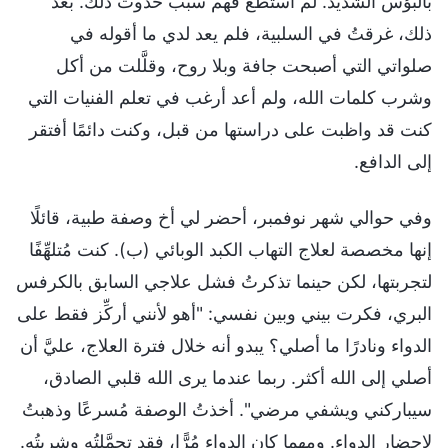
بالبؤس الشديد. لم أستطع فهم سبب حدوث ذلك. بعد
ذلك، غرقتُ في السلبية، فلم يعد لدي ما أقوله في
صلواتي التي أصبحت جافة وبلا روح، وقلَّلت من أكل
وشرب كلمات الله، ولم أعد أرغب في تعلم الفنيات التي
كنت قد واظبت على دراستها من قبل، وكنت دائمًا أفتقر
إلى الدافع.
وفي حوالي شهر نوفمبر، أحضر لي أخ وصفة طبية، قائلًا
إنها مخصصة لعلاج التهاب الكبد الوبائي (ب). كنت مُتلهِّفًا
لتجربتها، لكن حينما تذكرتُ فشل علاجي السابق بالكرفس
البري، فكرت بيني وبين نفسي: "أهو لأنني أركِّز فقط على
الدواء ونادرًا ما أصلي؟ يبدو أنه خلال فترة العلاج، عليَّ أن
أصلي إلى الله أكثر. ربما عندما يرى الله قلبي الصادق،
سيباركني ويشفي مرضي". أخذتُ الوصفة مُسرعًا وذهبتُ
لإحضار الدواء. ومهما كان الدواء مُرًّا، فقد تحمَّلتُه وشربتُه.