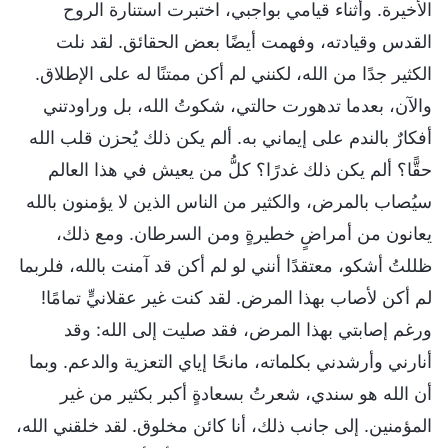
الأخيرة. وأثناء قيامي بواجبي، اختبرت استنارة الروح
القدس وقيادته، وفهمت أيضًا بعض الحقائق. لقد نلت
الكثير جدًا من الله، لكنني لم أكن ممتنًا له على الإطلاق.
والآن، بعدما تدهورت حالتي، شكوتُ الله، بل وراودتني
أفكارٌ بالندم على إيماني به. ألم يكن ذلك يُحزن قلب الله
حقًّا؟ ألم يكن ذلك غدرًا؟ كلُّ من يعيش في هذا العالم
سيُصاب بالمرض، والكثير من الناس الذين لا يؤمنون بالله
يعانون من أمراضٍ خطيرةٍ ومن السرطان. ومع ذلك،
ظللتُ أشكو، معتقدًا أنني لو لم أكن قد آمنت بالله، فلربما
لم أكن لأصاب بهذا المرض. لقد كنت غير عقلانيٍّ تمامًا!
ورغم إصابتي بهذا المرض، فقد صليت إلى الله: وقد
أنارني وأرشدني بكلماته، مانحًا إياي التعزية والدعم. وبما
أن الله هو سندي، شعرتُ بسعادةٍ أكبر بكثير من غير
المؤمنين. إلى جانب ذلك، أنا كائن مخلوق. لقد خلقني الله،