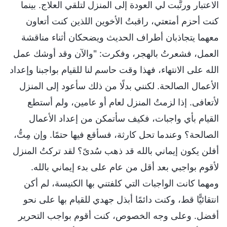
الاعتبار ورتَّبت لي العودة إلى المنزل لتلقي العلاج. بينما
كنت أحزم أمتعتي، راقبتُ الأخوين اللذين كنت أتعاون
معهما يتجاذبان أطراف الحديث ويضحكان أثناء مناقشة
العمل، فشعرتُ بالهجر، وفكرت: "والآن وقد أوشك عمل
الله على الانتهاء، فهذا وقت حاسم لنا للقيام بواجبنا وإعداد
الأعمال الصالحة. لكنني بدلًا من ذلك سأعود إلى المنزل
لأتعافى. إذا لزمتُ المنزل لعام أو عامين، ولم أستطع
القيام بأي واجبات، فكيف سأتمكن من إعداد الأعمال
الصالحة؟ وعندما تحل كارثة، فسأقع فيها حتمًا. وإن مِتُّ،
أفلن يكون إيماني بالله قد ذهب سُدىً؟ لقد تركتُ المنزل
لأقوم بواجبي بعد أقل من عام على بدء إيماني بالله.
ومهما كانت الواجبات التي كلفتني بها الكنيسة، لم أكن
انتقائيًّا قط، وكنت دائمًا أبذل جهدي للقيام بها على نحو
أفضل. وعلى وجه الخصوص، كنت أقوم بواجب التحرير