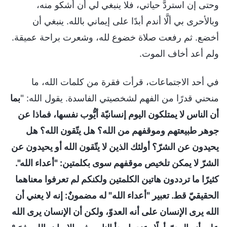
وحتى إن استردَّ حياتي، فلا ينبغي لي أن أشكو منه،
وبالأحرى بي ألَّا أندم أبدًا على إيماني بالله. ينبغي أن
أخضع. ثم رفعت صلاة خضوع لله، وشعرت براحة عميقة.
ولم أعد أخاف الموت.
في أحد الاجتماعات، قرأت فقرة من كلمات الله، ما
منحني قدرًا من الفهم لشخصيتي الفاسدة. يقول الله: "
بما
أن الناس لا يمتلكون اليوم إنسانيّة أيُّوب نفسها، فماذا عن
جوهر طبيعتهم وموقفهم من الله؟ هل يتّقون الله؟ هل
يحيدون عن الشرّ؟ أولئك الذين لا يتّقون الله أو يحيدون عن
الشرّ لا يمكن تلخيص موقفهم سوى بكلمتين: "أعداء الله".
كثيرًا ما ترددون هاتين الكلمتين ولكنكم لم تعرفوا معناهما
الحقيقيّ قط. تعبير "أعداء الله" له مضمونٌ: إنه لا يعني أن
الله يرى الإنسان على أنه العدوّ، ولكن أن الإنسان يرى الله