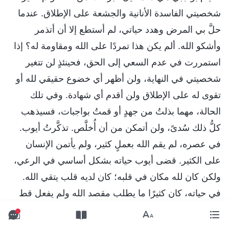
شخصيتي الفاسدة الأنانية والجشعة على الإطلاق. عندما
حلَّ بي المرض وهدد حياتي، لم أستطع إلا أن أتذمر
وأشكو الله. ألم يكن هذا تمردًا على الله ومقاومة له؟ إذا
استمررت في عدم السعي إلى الحق، فحينئذٍ لن تتغير
شخصيتي في النهاية، ولن أظهر أي خضوع حقيقي لله أو
تقوى له على الإطلاق ولن أقدم أي شهادة. وفي تلك
الحالة، مهما بذلتُ من جهدٍ أو قمتُ بواجبات، فسيذهب
كلُّ ذلك سُدىً، ولن أتمكن من أن أُخلَّص. تذكَّرتُ أيوب.
في عصره، لم يقم الله بعملٍ كثير، ولم يأتمن الإنسان
على الكثير. قضى أيوب حياته بشكل أساسي في الرعي،
ولكن كان لله مكان في قلبه؛ كان لديه قلب يتقي الله.
في حياته، كان كثيرًا ما يطلب مقصد الله ولم يفعل قط
أي شيء يسيء إلى الله. حتى عندما حلت به التجارب
وفقد ممتلكاته وأبناءه، بل وحتى حينما غُطي جسده