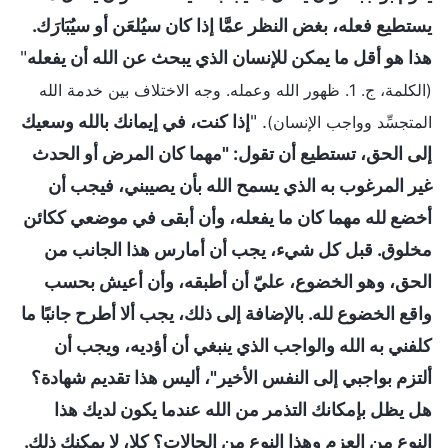
يستطيع فعله، بغض النظر عمَّا إذا كان سيُلعَن أو سيُبَارَك.
هذا هو أقل ما يمكن للإنسان الذي يبحث عن الله أن يفعله
"
(الكلمة، ج. 1. ظهور الله وعمله. وجه الاختلاف بين خدمة الله
. "
إذا كنت، في إيمانك بالله وسعيك
المتجسِّد وواجب الإنسان)
إلى الحق، تستطيع أن تقول: "مهما كان المرض أو الحدث
غير المرغوب به الذي يسمح الله بأن يصيبني، فيجب أن
أخضع لله مهما كان ما يفعله، وأن أبقى في موضعي ككائن
مخلوق. قبل كل شيء، يجب أن أمارس هذا الجانب من
الحق، وهو الخضوع، عليّ أن أطبقه، وأن أعيش بحسب
واقع الخضوع لله. بالإضافة إلى ذلك، يجب ألا أطرح جانبًا ما
كلفني به الله والواجب الذي ينبغي أن أؤديه، ويجب أن
ألتزم بواجبي إلى النفس الأخير"، أليس هذا تقديم شهادة؟
هل يظل بإمكانك التذمر من الله عندما يكون لديك هذا
النوع من العزم وهذا النوع من الحالات؟ كلا، لا يمكنك ذلك.