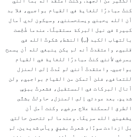
الكثير من الجهد. وكنتُ أعتقد أنه بما أنني
كنتُ مبادرًا للغاية في القيام بواجبي، فلا بد
أن الله يحبني ويستحسنني، وسيكون لدي آمال
كبيرة في نيل البركة مستقبلًا. عندما شُخِّصت
بالتهاب الكبد (ب) النشط، شكوتُ الله في
قلبي، واعتقدتُ أنه لم يكن ينبغي لله أن يسمح
بمرضي لأنني كنتُ مبادرًا للغاية في القيام
بواجبي. واعتقدتُ أنني لو عُدتُ إلى المنزل
للتعافي، فلن أتمكن من القيام بواجبي، ولن
أنال البركات في المستقبل، فشعرتُ ببؤسٍ
شديدٍ. بعد عودتي إلى المنزل، حاولتُ بشتَّى
الطرق الممكنة علاج مرضي، وكنت آمل أن
يشفيني الله سريعًا. وعندما لم تتحسن حالتي
بل ازدادت سوءًا، شعرتُ بضيقٍ ويأس شديدين. لم