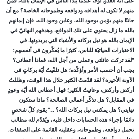
على أنه العدوّ. أولًا، عندما يبدأ الناس في الإيمان بالله، فمَنْ
منهم لا تكون له أهدافه ودوافعه وطموحاته الخاصة؟ مع أن
جانبًا منهم يؤمن بوجود الله، وعاين وجود الله، فإن إيمانهم
بالله ما زال يحتوي على تلك الدوافع، وهدفهم النهائيّ في
الإيمان بالله هو نيل بركاته والأشياء التي يريدونها. في
الاختبارات الحياتيّة للناس، كثيرًا ما يُفكّرون في أنفسهم:
"لقد تركت عائلتي وعملي من أجل الله، فماذا أعطاني؟
يجب أن أحسب الأمر وأؤكّده؛ هل تلقّيتُ أيّة بركاتٍ في
الآونة الأخيرة؟ لقد قدّمتُ الكثير خلال هذا الوقت، وظللتُ
أركض وأركض، وعانيتُ الكثير؛ فهل أعطاني الله أيّة وعودٍ
في المقابل؟ هل تذكّر أعمالي الصالحة؟ ماذا ستكون
نهايتي؟ هل يمكنني نيل بركات الله؟ ..." يقوم كلّ شخصٍ
دائمًا بإجراء هذه الحسابات داخل قلبه، ويُقدّم لله مطالب
تحمل دوافعه، وطموحاته، وعقليته القائمة على الصفقات.