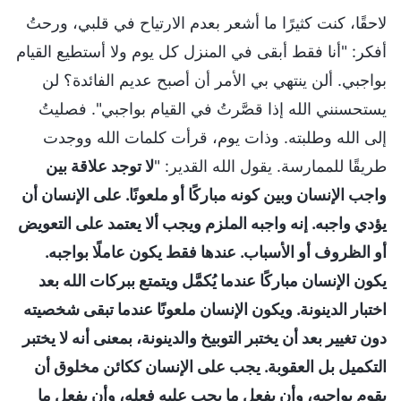
لاحقًا، كنت كثيرًا ما أشعر بعدم الارتياح في قلبي، ورحتُ
أفكر: "أنا فقط أبقى في المنزل كل يوم ولا أستطيع القيام
بواجبي. ألن ينتهي بي الأمر أن أصبح عديم الفائدة؟ لن
يستحسنني الله إذا قصَّرتُ في القيام بواجبي". فصليتُ
إلى الله وطلبته. وذات يوم، قرأت كلمات الله ووجدت
طريقًا للممارسة. يقول الله القدير: "
لا توجد علاقة بين
واجب الإنسان وبين كونه مباركًا أو ملعونًا. على الإنسان أن
يؤدي واجبه. إنه واجبه الملزم ويجب ألا يعتمد على التعويض
أو الظروف أو الأسباب. عندها فقط يكون عاملًا بواجبه.
يكون الإنسان مباركًا عندما يُكمَّل ويتمتع ببركات الله بعد
اختبار الدينونة. ويكون الإنسان ملعونًا عندما تبقى شخصيته
دون تغيير بعد أن يختبر التوبيخ والدينونة، بمعنى أنه لا يختبر
التكميل بل العقوبة. يجب على الإنسان ككائن مخلوق أن
يقوم بواجبه، وأن يفعل ما يجب عليه فعله، وأن يفعل ما