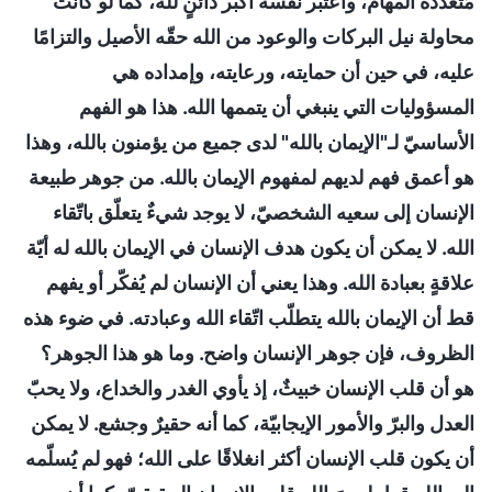
مُتعدّدة المهام، واعتبر نفسه أكبر دائنٍ لله، كما لو كانت
محاولة نيل البركات والوعود من الله حقّه الأصيل والتزامًا
عليه، في حين أن حمايته، ورعايته، وإمداده هي
المسؤوليات التي ينبغي أن يتممها الله. هذا هو الفهم
الأساسيّ لـ"الإيمان بالله" لدى جميع من يؤمنون بالله، وهذا
هو أعمق فهم لديهم لمفهوم الإيمان بالله. من جوهر طبيعة
الإنسان إلى سعيه الشخصيّ، لا يوجد شيءٌ يتعلّق باتّقاء
الله. لا يمكن أن يكون هدف الإنسان في الإيمان بالله له أيّة
علاقةٍ بعبادة الله. وهذا يعني أن الإنسان لم يُفكّر أو يفهم
قط أن الإيمان بالله يتطلّب اتّقاء الله وعبادته. في ضوء هذه
الظروف، فإن جوهر الإنسان واضح. وما هو هذا الجوهر؟
هو أن قلب الإنسان خبيثٌ، إذ يأوي الغدر والخداع، ولا يحبّ
العدل والبرّ والأمور الإيجابيّة، كما أنه حقيرٌ وجشع. لا يمكن
أن يكون قلب الإنسان أكثر انغلاقًا على الله؛ فهو لم يُسلّمه