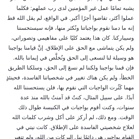
يشبه تمامًا عمل غير المؤمنين لدى رب عملهم: فكلما
عملوا أكثر، تقاضوا أجرًا أكبر. في الواقع، لم يقل الله قط
إنه ما دمنا نقوم بواجباتنا ونُكثر منها، فإنه سيستحسننا
وسيباركنا. كان هذا يعتمد كليًا على مفاهيمي وتصوراتي،
ولم يكن يتماشى مع الحق على الإطلاق. إنَّ قيامنا بواجبنا
هو وسيلة لنا لنسعى إلى الحق ونُخلَّص في إيماننا بالله.
فإن قمنا بواجبنا ولكننا لم نسعَ إلى الحق، وسلكنا الطريق
الخطأ، ولم يكن هناك تغيير في شخصياتنا الفاسدة، فحينئذٍ
مهما كَثُرت الواجبات التي نقوم بها، فلن يستحسننا الله
أبدًا. على سبيل المثال، كنتُ قد آمنتُ بالله منذ عدة
سنوات، وكنت أقوم بواجبات في الكنيسة طوال ذلك
الوقت. ومع ذلك، لم أركز على أكل وشرب كلمات الله
لعلاج شخصيتي الفاسدة على الإطلاق. كانت نيتي في
القيام بواجبي هي دائمًا نيل البركات من الله، ولم تتغير