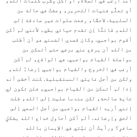
أعد أرغب في الصلاة، أو أكل وشرب كلمات الله،
أو تعلُّم فنيات التحرير، وعشتُ في حالة من
السلبية. لاحقًا، رفعت صلوات غير صادقة إلى
الله، قائلًا إن تقدم حياتي بطيء لأنني لم أكن
أقوم بواجبي. وكان قصدي الضمني هو أن أطلب
من الله أن يرفع عني مرضي حتى أتمكن من
مواصلة القيام بواجبي. في الواقع، لم أكن
أرغب في الخروج والقيام بواجبي إرضاءً لله،
ولكن من أجل غايتي المستقبلية. كنت أخشى أنه
إذا لم أتمكن من القيام بواجبي، فلن تكون لي
غاية صالحة، لكن عندما صليت إلى الله، قلت
إنني أريد القيام بواجبي من أجل السعي إلى
الحق وإرضائه. ألم أكن أحاول خداع الله بشكلٍ
سافرٍ؟ ورأيتُ أن نيَّتي في الإيمان بالله