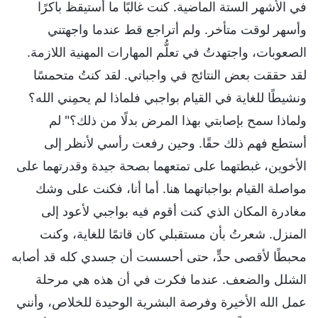
في الأشهر الستة الماضية. كنت غالبًا ما أستيقظ باكرًا
وأسهر لوقت متأخر. ولم أتراجع قط عندما واجهتني
الصعوبات، واجتهدتُ في تعلُّم المهارات المهنية اللازمة.
لقد حققت بعض النتائج في واجباتي. لقد كنتُ متحمسًا
ونشيطًا للغاية في القيام بواجبي فلماذا لم يحمِني الله؟
ولماذا سمح بإصابتي بهذا المرض بدلًا من ذلك؟" لم
أستطع فهم ذلك حقًا. وحين رفعت رأسي لأنظر إلى
الأخوين، غبطتهما على تمتعهما بصحة جيدة وقدرتهما على
مواصلة القيام بواجباتهما هنا. أما أنا، فكنت على وشك
مغادرة المكان الذي كنت أقوم فيه بواجبي لأعود إلى
المنزل. شعرتُ بأن مستقبلي كان قاتمًا للغاية، وكنت
محبطًا لأقصى حدٍّ، حتى أحسست أن جسدي كله قد أصابه
الشلل والضعف. عندما فكرت في أن هذه هي مرحلة
عمل الله الأخيرة وفرصة البشرية الوحيدة للخلاص، وأنني