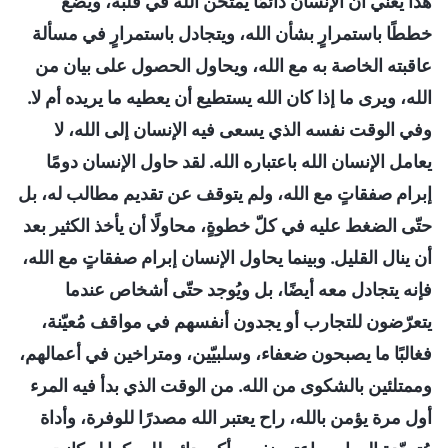
هذا يعني أن الإنسان دائمًا يمتحن الله في قلبه، ويضع
خططًا باستمرارٍ بشأن الله، ويتجادل باستمرارٍ في مسألة
عاقبته الخاصة به مع الله، ويحاول الحصول على بيان من
الله، ويرى ما إذا كان الله يستطيع أن يعطيه ما يريده أم لا.
وفي الوقت نفسه الذي يسعى فيه الإنسان إلى الله، لا
يعامل الإنسان الله باعتباره الله. لقد حاول الإنسان دومًا
إبرام صفقاتٍ مع الله، ولم يتوقف عن تقديم مطالب له، بل
حتّى الضغط عليه في كلّ خطوةٍ، محاولًا أن يأخذ الكثير بعد
أن ينال القليل. وبينما يحاول الإنسان إبرام صفقاتٍ مع الله،
فإنه يتجادل معه أيضًا، بل ويُوجد حتّى أشخاص عندما
يتعرّضون للتجارب أو يجدون أنفسهم في مواقف مُعيّنة،
فغالبًا ما يصبحون ضعفاء، وسلبيّين، ومتراخين في أعمالهم،
وممتلئين بالشكوى من الله. من الوقت الذي بدأ فيه المرء
أول مرة يؤمن بالله، راح يعتبر الله مصدرًا للوفرة، وأداة