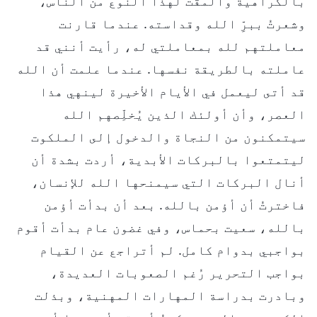
بالكراهية والمقت لهذا النوع من الناس،
وشعرتُ ببرِّ الله وقداسته. عندما قارنت
معاملتهم لله بمعاملتي له، رأيت أنني قد
عاملته بالطريقة نفسها. عندما علمت أن الله
قد أتى ليعمل في الأيام الأخيرة لينهي هذا
العصر، وأن أولئك الذين يُخلِّصهم الله
سيتمكنون من النجاة والدخول إلى الملكوت
ليتمتعوا بالبركات الأبدية، أردت بشدة أن
أنال البركات التي سيمنحها الله للإنسان،
فاخترتُ أن أؤمن بالله. بعد أن بدأت أؤمن
بالله، سعيت بحماس، وفي غضون عام بدأت أقوم
بواجبي بدوام كامل. لم أتراجع عن القيام
بواجب التحرير رُغم الصعوبات العديدة،
وبادرت بدراسة المهارات المهنية، وبذلت