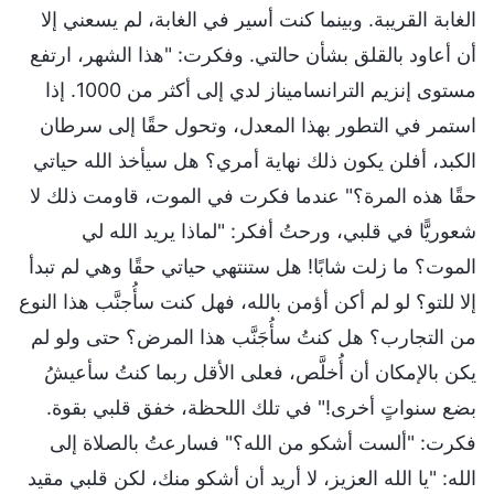
الغابة القريبة. وبينما كنت أسير في الغابة، لم يسعني إلا
أن أعاود بالقلق بشأن حالتي. وفكرت: "هذا الشهر، ارتفع
مستوى إنزيم الترانساميناز لدي إلى أكثر من 1000. إذا
استمر في التطور بهذا المعدل، وتحول حقًا إلى سرطان
الكبد، أفلن يكون ذلك نهاية أمري؟ هل سيأخذ الله حياتي
حقًا هذه المرة؟" عندما فكرت في الموت، قاومت ذلك لا
شعوريًّا في قلبي، ورحتُ أفكر: "لماذا يريد الله لي
الموت؟ ما زلت شابًا! هل ستنتهي حياتي حقًا وهي لم تبدأ
إلا للتو؟ لو لم أكن أؤمن بالله، فهل كنت سأُجنَّب هذا النوع
من التجارب؟ هل كنتُ سأُجَنَّب هذا المرض؟ حتى ولو لم
يكن بالإمكان أن أُخلَّص، فعلى الأقل ربما كنتُ سأعيشُ
بضع سنواتٍ أخرى!" في تلك اللحظة، خفق قلبي بقوة.
فكرت: "ألست أشكو من الله؟" فسارعتُ بالصلاة إلى
الله: "يا الله العزيز، لا أريد أن أشكو منك، لكن قلبي مقيد