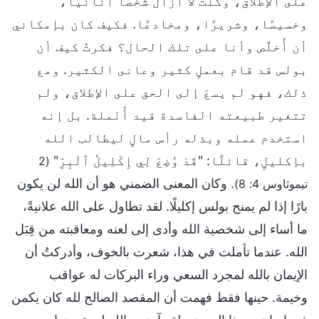
على الإطلاق، وكنت لا أزال شخصًا أنانيًا،
وخسيسًا، وشريرًا، ومخادعًا. فكيف كان بإمكاني
أن أُخلَّص وأنا على تلك الحال؟ فكرتُ كيف أن
بولس قد قام بعملٍ كثير وعانى الكثير. ومع
ذلك، فهو لم يسعَ إلى الحق على الإطلاق، ولم
تتغير طبيعته الفاسدة قيد أُنْملة. بل إنه
استخدم عمله وبذله رأس مالٍ ليطالب الله
بإكليلٍ، قائلًا: "قَدْ وُضِعَ لِي إِكْلِيلُ ٱلْبِرِّ"
(2
. وكان المعنى الضمني هو أن الله لن يكون
تيموثاوس 4: 8)
بارًا إذا لم يمنح بولس إكليلًا. لقد تطاول على الله علانيةً،
ما أساء إلى شخصية الله وأدى إلى لعنه ومعاقبته من قِبَل
الله. عندما تأملت في هذا، شعرت بالخوف، وأدركتُ أن
الإيمان بالله لمجرد السعي وراء البركات له عواقب
وخيمة. حينها فقط فهمت أن المقصد الصالح لله كان يكمن