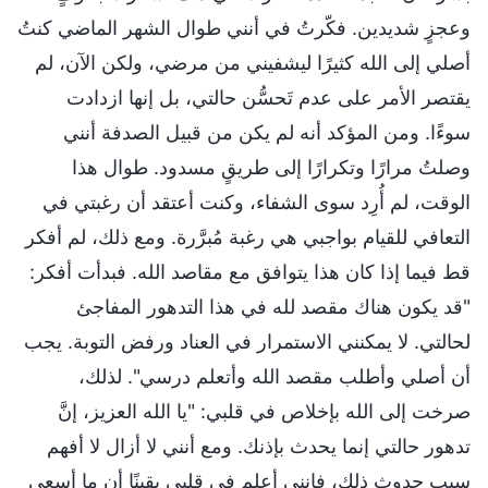
وعجزٍ شديدين. فكّرتُ في أنني طوال الشهر الماضي كنتُ
أصلي إلى الله كثيرًا ليشفيني من مرضي، ولكن الآن، لم
يقتصر الأمر على عدم تَحسُّن حالتي، بل إنها ازدادت
سوءًا. ومن المؤكد أنه لم يكن من قبيل الصدفة أنني
وصلتُ مرارًا وتكرارًا إلى طريقٍ مسدود. طوال هذا
الوقت، لم أُرِد سوى الشفاء، وكنت أعتقد أن رغبتي في
التعافي للقيام بواجبي هي رغبة مُبرَّرة. ومع ذلك، لم أفكر
قط فيما إذا كان هذا يتوافق مع مقاصد الله. فبدأت أفكر:
"قد يكون هناك مقصد لله في هذا التدهور المفاجئ
لحالتي. لا يمكنني الاستمرار في العناد ورفض التوبة. يجب
أن أصلي وأطلب مقصد الله وأتعلم درسي". لذلك،
صرخت إلى الله بإخلاص في قلبي: "يا الله العزيز، إنَّ
تدهور حالتي إنما يحدث بإذنك. ومع أنني لا أزال لا أفهم
سبب حدوث ذلك، فإنني أعلم في قلبي يقينًا أن ما أسعى