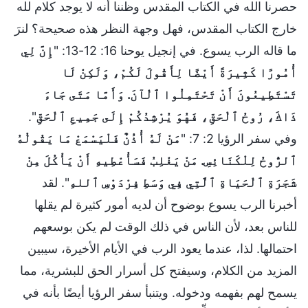
حصرنا الله في الكتاب المقدس وظننا أنه لا يوجد كلام لله
خارج الكتاب المقدس، فهل وجهة النظر هذه صحيحة؟ لنرَ
ما قاله الرب يسوع. في إنجيل يوحنا 16: 12-13: "
إِنَّ لِي
أُمُورًا كَثِيرَةً أَيْضًا لِأَقُولَ لَكُمْ، وَلَكِنْ لَا
تَسْتَطِيعُونَ أَنْ تَحْتَمِلُوا ٱلْآنَ. وَأَمَّا مَتَى جَاءَ
ذَاكَ، رُوحُ ٱلْحَقِّ، فَهُوَ يُرْشِدُكُمْ إِلَى جَمِيعِ ٱلْحَقِّ
".
وفي سفر الرؤيا 2: 7: "
مَنْ لَهُ أُذُنٌ فَلْيَسْمَعْ مَا يَقُولُهُ
ٱلرُّوحُ لِلْكَنَائِسِ. مَنْ يَغْلِبُ فَسَأُعْطِيهِ أَنْ يَأْكُلَ مِنْ
شَجَرَةِ ٱلْحَيَاةِ ٱلَّتِي فِي وَسَطِ فِرْدَوْسِ ٱللهِ
". لقد
أخبرنا الرب يسوع بوضوح أن لديه أمور كثيرة لم يقلها
للناس بعد، لأن الناس في ذلك الوقت لم يكن بوسعهم
احتمالها. لذا، عندما يعود الرب في الأيام الأخيرة، سيبين
المزيد من الكلام، وسيفتح كل أسرار الحق للبشرية، مما
يسمح لهم بفهمه ودخوله. ويتنبأ سفر الرؤيا أيضًا بأنه في