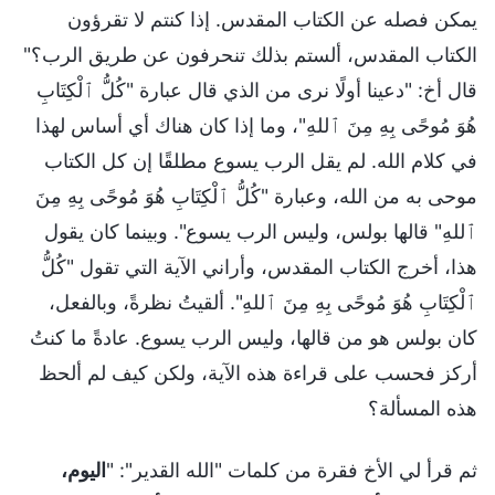
يمكن فصله عن الكتاب المقدس. إذا كنتم لا تقرؤون
الكتاب المقدس، ألستم بذلك تنحرفون عن طريق الرب؟"
قال أخ: "دعينا أولًا نرى من الذي قال عبارة "كُلُّ ٱلْكِتَابِ
هُوَ مُوحًى بِهِ مِنَ ٱللهِ"، وما إذا كان هناك أي أساس لهذا
في كلام الله. لم يقل الرب يسوع مطلقًا إن كل الكتاب
موحى به من الله، وعبارة "كُلُّ ٱلْكِتَابِ هُوَ مُوحًى بِهِ مِنَ
ٱللهِ" قالها بولس، وليس الرب يسوع". وبينما كان يقول
هذا، أخرج الكتاب المقدس، وأراني الآية التي تقول "كُلُّ
ٱلْكِتَابِ هُوَ مُوحًى بِهِ مِنَ ٱللهِ". ألقيتُ نظرةً، وبالفعل،
كان بولس هو من قالها، وليس الرب يسوع. عادةً ما كنتُ
أركز فحسب على قراءة هذه الآية، ولكن كيف لم ألحظ
هذه المسألة؟
ثم قرأ لي الأخ فقرة من كلمات "الله القدير": "
اليوم،