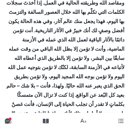
ومقاصد الله وطريقته الحالية في العمل. إذا أخذتَ سجلات
الكلمات التي تكلّم بها الله خلال العصور السالفة والتزمتَ
بها اليوم، فهذا يجعل منك عالم آثار، وفي هذه الحالة يكون
أفضل وصفٍ لك أنك خبيرٌ في الآثار التاريخية. أنت تؤمن
دائمًا بالآثار الباقية لعمل الله الذي عمله في الأزمنة
الماضية، وأنت لا تؤمن إلا بظل الله الباقي من وقت عمله
سابقًا بين البشر، ولا تؤمن إلا بالطريق الذي أعطاه الله
لأتباعه في الأزمنة السابقة، لكنّك لا تؤمن بتوجيه عمل الله
اليوم ولا تؤمن بوجه الله المجيد اليوم، ولا تؤمن بطريق
الحق الذي يعبر عنه الله حاليًا. ولهذا، فأنت – بلا شك – حالم
بعيد كل البُعد عن الواقع. إذا كنت لا تزال الآن متمسكًا
بكلماتٍ لا تقدر أن تجلب الحياة إلى الإنسان، فأنت غصنٌ
يابس ميت لا أمل له، ذلك لأنك محافظ للغاية، وعنيد جدًا،
ومنغلق تمامًا أمام المنطق!
"
(الكلمة، ج. 1. ظهور الله وعمله.