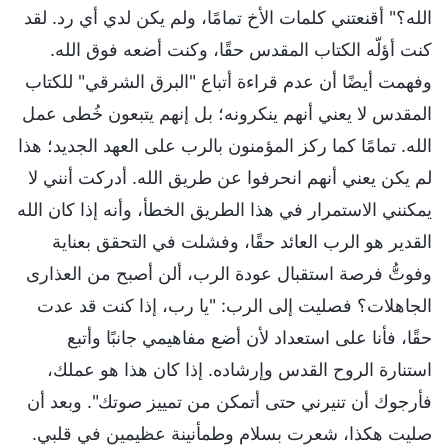
الله؟" أقنعتني كلمات الأخ تمامًا، ولم يكن لدي أي رد. لقد
كنت أؤلّه الكتاب المقدس حقًا، وكنت أضعه فوق الله.
وفهمت أيضًا أن عدم قراءة أتباع "البرق الشرقي" للكتاب
المقدس لا يعني أنهم ينكرونه؛ بل إنهم يتبعون خُطى عمل
الله. تمامًا كما ركز المؤمنون بالرب على العهد الجديد؛ هذا
لم يكن يعني أنهم انحرفوا عن طريق الله. أدركت أنني لا
يمكنني الاستمرار في هذا الطريق الخطأ، وأنه إذا كان الله
القدير هو الرب العائد حقًا، وفشلت في التحقق بعناية
وفوتُّ فرصة استقبال عودة الرب، ألن أصبح من العذارى
الجاهلات؟ فصليت إلى الرب: "يا رب، إذا كنت قد عدت
حقًا، فأنا على استعداد لأن أضع مفاهيمي جانبًا وأتبع
استنارة الروح القدس وإرشاده. إذا كان هذا هو عملك،
فأرجوك أن تنيرني حتى أتمكن من تمييز صوتك". وبعد أن
صليت هكذا، شعرت بسلام وطمأنينة عظيمين في قلبي.