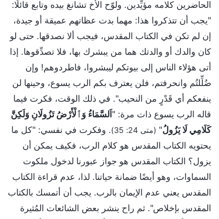
الحاضرين كلامه مؤيِّدين. ولوّح الأخ تشانغ بيده وتابع قائلًا:
"يجب أن تتذكروا هذا: مهما بدت عظاتهم عميقة أو جيدة،
إن لم تكن في الكتاب المقدس، فيجب ألا نصدقها. حتى لو
كان والدك أو والدتك هما من يبشرك بها، فلا تصدِّقوها. إذا
أتى هؤلاء الناس إلى بيوتكم ليبشروا، فاطردوهم! وإن
ضُلِّلتُم وانحرفتم، فلن يعترف بكم الرب يسوع، وحينها لن
ينفعكم أي قَدْرٍ من النحيب". في ذلك الوقت، فكرت فيما
قاله الرب يسوع ذات مرة: "
اَلسَّمَاءُ وَٱلْأَرْضُ تَزُولَانِ وَلَكِنَّ
كَلَامِي لَا يَزُولُ
"
. وفكرت في نفسي: "كل ما
(متى 24: 35)
يحتويه الكتاب المقدس هو كلام الرب، فكيف يمكن أن
يزول؟ الكتاب المقدس هو جواز عبورنا لدخول ملكوت
السماوات، وهو أيضًا ضمانة حياتنا. لذا، عدم قراءة الكتاب
المقدس يعني عدم الإيمان بالرب. يجب أن أتمسك بالكتاب
المقدس بإخلاص". ثم راح ينشر بعض الشائعات المُثيرة