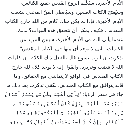
الأيام الأخيرة، سيُكَلِّم الروح القدس جميع الكنائس،
وسيُفتح الكتاب الصغير، وسيُعطى المنّ المخفي لشعب
الأيام الأخيرة. فإذا لم يكن هناك كلام من الله خارج الكتاب
المقدس، فكيف يمكن أن تتحقق هذه النبوات؟ لذلك،
عندما يأتي الله في الأيام الأخيرة، سيبين المزيد من
الكلمات، التي لا يوجد أي منها في الكتاب المقدس".
تذكرت أن الرب يسوع قال بالفعل ذلك الكلام. إن كلمات
الله لا تنضب وغزيرة. والقول إنه لا يوجد كلام لله خارج
الكتاب المقدس في الواقع لا يتماشى مع الحقائق. وما
قاله يتوافق مع الكتاب المقدس. لكنني تذكرت بعد ذلك ما
جاء في سفر الرؤيا: "
لِأَنِّي أَشْهَدُ لِكُلِّ مَنْ يَسْمَعُ أَقْوَالَ
نُبُوَّةِ هَذَا ٱلْكِتَابِ: إِنْ كَانَ أَحَدٌ يَزِيدُ عَلَى هَذَا،
يَزِيدُ ٱللهُ عَلَيْهِ ٱلضَّرَبَاتِ ٱلْمَكْتُوبَةَ فِي هَذَا
ٱلْكِتَابِ. وَإِنْ كَانَ أَحَدٌ يَحْذِفُ مِنْ أَقْوَالِ كِتَابِ هَذِهِ