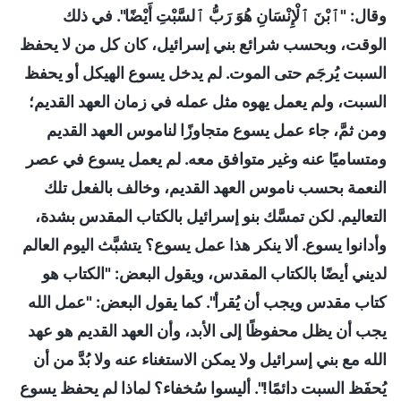
وقال: "ٱبْنَ ٱلْإِنْسَانِ هُوَ رَبُّ ٱلسَّبْتِ أَيْضًا". في ذلك
الوقت، وبحسب شرائع بني إسرائيل، كان كل من لا يحفظ
السبت يُرجَم حتى الموت. لم يدخل يسوع الهيكل أو يحفظ
السبت، ولم يعمل يهوه مثل عمله في زمان العهد القديم؛
ومن ثمَّ، جاء عمل يسوع متجاوزًا لناموس العهد القديم
ومتساميًا عنه وغير متوافق معه. لم يعمل يسوع في عصر
النعمة بحسب ناموس العهد القديم، وخالف بالفعل تلك
التعاليم. لكن تمسَّك بنو إسرائيل بالكتاب المقدس بشدة،
وأدانوا يسوع. ألا ينكر هذا عمل يسوع؟ يتشبَّث اليوم العالم
لديني أيضًا بالكتاب المقدس، ويقول البعض: "الكتاب هو
كتاب مقدس ويجب أن يُقرأ". كما يقول البعض: "عمل الله
يجب أن يظل محفوظًا إلى الأبد، وأن العهد القديم هو عهد
الله مع بني إسرائيل ولا يمكن الاستغناء عنه ولا بُدَّ من أن
يُحفَظ السبت دائمًا!". أليسوا سُخفاء؟ لماذا لم يحفظ يسوع