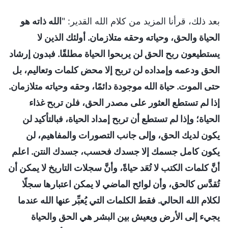
بعد ذلك، قرأنا المزيد من كلام الله القدير: "
الله ذاته هو
الحياة والحق، وحياته وحقه متلازمان. أولئك الذين لا
يستطيعون ربح الحق لن يربحوا الحياة مطلقًا. فبدون إرشاد
الحق ودعمه وإمداده لن تربح إلا محض كلمات وتعاليم، بل
حتى الموت. حياة الله موجودة دائمًا، وحقه وحياته متلازمان.
إذا لم تستطع العثور على مصدر الحق، فلن تربح غذاء
الحياة؛ وإذا لم تستطع أن تربح إمداد الحياة، فبالتأكيد لن
يكون لديك الحق، وإلى جانب التصورات والمفاهيم، لن
يكون كامل جسمك إلا جسدك فحسب، جسدك النتن. اعلم
أنَّ كلمات الكتب لا تُعَد حياةً، وأنَّ سجلات التاريخ لا يمكن أن
تُقدَّس كالحق، وأن لوائح الماضي لا يمكن اعتبارها سجلًا
لكلام الله الحالي. فقط الكلمات التي يُعبِّر عنها الله عندما
يجيء إلى الأرض ويعيش بين البشر هي الحق والحياة