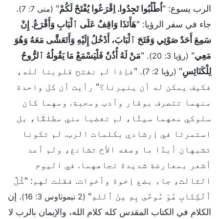
الرب يسوع: "
اُطْلُبُوا تَجِدُوا. اِقْرَعُوا يُفْتَحْ لَكُمْ
"
.
(متى 7: 7)
جاء في سفر الرؤيا: "
هَأَنَذَا وَاقِفٌ عَلَى ٱلْبَابِ وَأَقْرَعُ. إِنْ
سَمِعَ أَحَدٌ صَوْتِي وَفَتَحَ ٱلْبَابَ، أَدْخُلُ إِلَيْهِ وَأَتَعَشَّى مَعَهُ وَهُوَ
مَعِي
"
. "
مَنْ لَهُ أُذُنٌ فَلْيَسْمَعْ مَا يَقُولُهُ ٱلرُّوحُ
(رؤيا 3: 20)
لِلْكَنَائِسِ
"
. "فإذا لم نفتح قلوبنا لله،
(رؤيا 2: 7)
فكيف يمكن له أن ينيرنا؟" رأيت أن كل واحدة
منهما تتصرف بوقار وأدب ومحبة. ومهما كان
سلوكي معهما سيئًا، لم تغضبا مني مطلقًا، بل
استمرتا في إرشادي بكلمات الرب. لم تكونا
تشبهان أبدًا ما وصفه الأخ تشانغ، ولم أعد
أشعر بمعارضة شديدة تجاههما. في اليوم
الثالث، جاء بضع إخوة وأخوات. فقلت لهم: "كُلُّ
ٱلْكِتَابِ هُوَ مُوحًى بِهِ مِنَ ٱللهِ"
. إن
(2 تيموثاوس 3: 16)
الكلام في الكتاب المقدس كله كلام الله، والإيمان بالرب لا