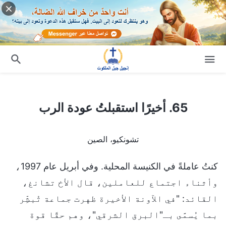
65. أخيرًا استقبلتُ عودة الرب
65. أخيرًا استقبلتُ عودة الرب
تشونكيو، الصين
كنتُ عاملةً في الكنيسة المحلية. وفي أبريل عام 1997،
وأثناء اجتماع للعاملين، قال الأخ تشانغ،
القائد: "في الآونة الأخيرة ظهرت جماعة تُبشِّر
بما يُسمَّى بـ"البرق الشرقي"، وهم حقًا قوة