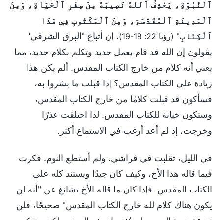
ٱلنُّبُوَّةِ، يَحْذِفُ ٱللهُ نَصِيبَهُ مِنْ سِفْرِ ٱلْحَيَاةِ، وَمِنَ
ٱلْمَدِينَةِ ٱلْمُقَدَّسَةِ، وَمِنَ ٱلْمَكْتُوبِ فِي هَذَا
ٱلْكِتَابِ
"
. إن أتباع "البرق الشرقي"
(رؤيا 22: 18-19)
يقولون إن الله قد قام بعمل جديد وتكلم بكلام جديد، مما
يعني أنه كلام من خارج الكتاب المقدس. ألم يكن هذا
زيادة على الكتاب المقدس؟ إذا قبلت ما بشروا به،
فسأكون قد قبلت كلامًا من خارج الكتاب المقدس،
وستكون خيانة للكتاب المقدس. لذا اختلقت عذرًا
وخرجت، إذ لم أعد أرغب في الاستماع أكثر.
في الليل، تقلبت في فراشي، ولم أستطع النوم. فكرت
فيما قاله هذا الأخ، وكيف كان جيدًا ويستند كله على
الكتاب المقدس. فإذا كان ما قاله الأخ تشانغ عن "أنه لن
يكون هناك كلام لله خارج الكتاب المقدس" صحيحًا، فلن