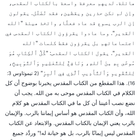
هائلة. لديهم معرفة واسعة بالكتاب المقدس،
وإن لم نكن حذرين ويقظين، فقد نُضَلّل. يقولون
إن الرب يسوع قد عاد فعلًا، واتخذ هيئة "الله
القدير". وما عادوا يقرؤون الكتاب المقدس في
اجتماعاتهم بل يقرؤون فقط كلمات "الله
القدير". يقول الكتاب المقدس: "كُلُّ ٱلْكِتَابِ هُوَ
مُوحًى بِهِ مِنَ ٱللهِ، وَنَافِعٌ لِلتَّعْلِيمِ وَٱلتَّوْبِيخِ،
لِلتَّقْوِيمِ وَٱلتَّأْدِيبِ ٱلَّذِي فِي ٱلْبِرِّ"
(2 تيموثاوس 3:
. هذا المقطع من الكتاب المقدس يخبرنا بوضوح أن كل
16)
الكلام في الكتاب المقدس موحى به من الله. يجب أن
نضع نصب أعيننا أن كل ما في الكتاب المقدس هو كلام
الله، وأن الكتاب المقدس هو أساس إيماننا بالرب. والإيمان
بالرب يعني الإيمان بالكتاب المقدس. والابتعاد عن الكتاب
المقدس ليس إيمانًا بالرب، بل هو خيانة له!" وردَّد جميع