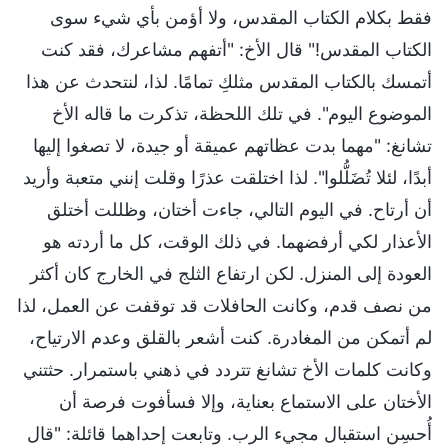
فقط بكلام الكتاب المقدس، ولا أؤمن بأي شيء سوى
الكتاب المقدس!" قال الأخ: "أتفهم مشاعرك، فقد كنت
أتمسك بالكتاب المقدس مثلكِ تمامًا. لذا، لنتحدث عن هذا
الموضوع اليوم". في تلك اللحظة، تذكرت ما قاله الأخ
تشانغ: "مهما بدت عظاتهم عميقة أو جيدة، لا تصغوا إليها
أبدًا، لئلا تُضَلُّلوا". لذا اختلقت عذرًا وقلت إنني متعبة وأريد
أن أرتاح. في اليوم التالي، جاءت أختان، وظللت أختلق
الأعذار لكي أرفضهما. في ذلك الوقت، كل ما أردته هو
العودة إلى المنزل. لكن ارتفاع الثلج في الخارج كان أكثر
من نصف قدم، وكانت الحافلات قد توقفت عن العمل، لذا
لم أتمكن من المغادرة. كنت أشعر بالقلق وعدم الارتياح،
وكانت كلمات الأخ تشانغ تتردد في ذهني باستمرار. حثتني
الأختان على الاستماع بعناية، وإلا فسأفوت فرصة أن
أُحسِن استقبال مجيء الرب. وتابعت إحداهما قائلة: "قال