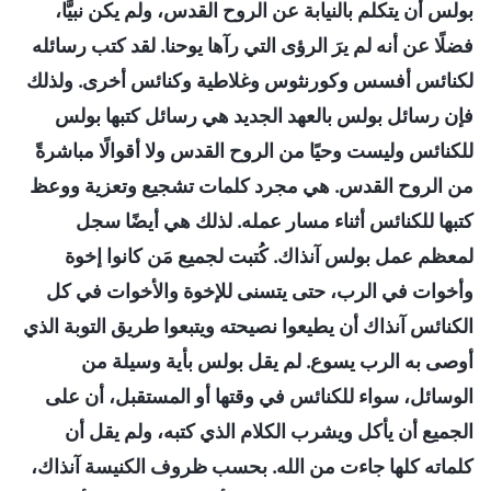
بولس أن يتكلم بالنيابة عن الروح القدس، ولم يكن نبيًّا،
فضلًا عن أنه لم يرَ الرؤى التي رآها يوحنا. لقد كتب رسائله
لكنائس أفسس وكورنثوس وغلاطية وكنائس أخرى. ولذلك
فإن رسائل بولس بالعهد الجديد هي رسائل كتبها بولس
للكنائس وليست وحيًا من الروح القدس ولا أقوالًا مباشرةً
من الروح القدس. هي مجرد كلمات تشجيع وتعزية ووعظ
كتبها للكنائس أثناء مسار عمله. لذلك هي أيضًا سجل
لمعظم عمل بولس آنذاك. كُتبت لجميع مَن كانوا إخوة
وأخوات في الرب، حتى يتسنى للإخوة والأخوات في كل
الكنائس آنذاك أن يطيعوا نصيحته ويتبعوا طريق التوبة الذي
أوصى به الرب يسوع. لم يقل بولس بأية وسيلة من
الوسائل، سواء للكنائس في وقتها أو المستقبل، أن على
الجميع أن يأكل ويشرب الكلام الذي كتبه، ولم يقل أن
كلماته كلها جاءت من الله. بحسب ظروف الكنيسة آنذاك،