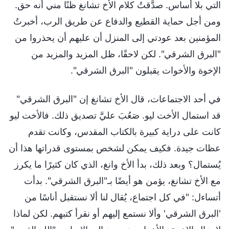
التي بلا أساس. صدَّقتُ كلام الأخ تشانغ ظنًا مني أنه حق.
ومن أجل حماية القطيع والدفاع عن طريق الرب، أخبرتُ
المؤمنين بعد عودتي إلى المنزل أن عليهم أن يحذروا من
"البرق الشرقي". لكن لاحقًا، ظل المزيد والمزيد من
الإخوة والأخوات يقبلون "البرق الشرقي".
في أحد الاجتماعات، قال الأخ تشانغ إن "البرق الشرقي"
قد استمال الأخت ليو. صَعُبَ عليَّ تصديق ذلك. فالأخت ليو
كانت على دراية كبيرة بالكتاب المقدس، وكانت تقدم
عظات جيدة. فكيف يمكن لشخص بمستوى قدراتها هذا أن
يُستمال؟ وبعد ذلك، بدأ الأخ وانغ، الذي كان كثيرًا ما يكرز
مع الأخ تشانغ، يؤمن هو أيضًا بـ"البرق الشرقي". بدأت
أتساءل: "في كل اجتماع، يُقال لنا ألا نستقبل أناسًا من
'البرق الشرقي' وألا نستمع إليهم أو نقرأ كتبهم. لكن لماذا