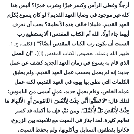
أرجلًا وغطى الرأس وكسر خبزًا وشرب خمرًا؟ أليس هذا
كله غير موجود في وصايا العهد القديم؟ لو كان يسوع يُكرِّم
العهد القديم، فلماذا خالف هذه الأنظمة؟ يجب أن تعرف
أيهما جاء أولًا، الله أم الكتاب المقدس! ألا يستطيع رب
السبت أن يكون رب الكتاب المقدس أيضًا؟
"
[الكلمة، ج. 1.
. "
إن العمل
ظهور الله وعمله. بخصوص الكتاب المقدس (1)]
الذي قام به يسوع في زمان العهد الجديد كشف عن عمل
جديد: إنه لم يعمل بحسب عمل العهد القديم، ولم يطبق
الكلمات التي نطق بها يهوه في العهد القديم، لكنه عمل
عمله الخاص، وقام بعملٍ جديد، عملٍ أسمى من الناموس؛
لذلك قال: "لَا تَظُنُّوا أَنِّي جِئْتُ لِأَنْقُضَ ٱلنَّامُوسَ أَوِ ٱلْأَنْبِيَاءَ. مَا
جِئْتُ لِأَنْقُضَ بَلْ لِأُكَمِّلَ". ومن ثمَّ، فإن ما أكمله قد كسر
تعاليم كثيرة. لقد اجتاز في السبت مع تلاميذه بين الزروع،
فكانوا يقطفون السنابل ويأكلونها، ولم يحفظ السبت،