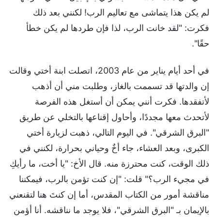
لم يكن هذا يتماشى مع تعاليم الرب! لكنني بعد ذلك
فكرت: "لقد خانت الرب، لذا فإن طردها لم يكن خطأ
حقًا".
في أحد أيام يناير من عام 2003، اتصلت ابنة أختي وقالت
إن والدتها قد تسممت بالغاز، وطلبت مني أن أذهب
لأتفقدها. فكرت أنني يمكن أن أستغل هذه الفرصة
لأتحدث معها مجددًا، وأحاول إقناعها بالتخلي عن طريق
"البرق الشرقي". في اليوم التالي، ذهبت لزيارة أختي
الكبرى، وبعد العشاء، جاء أخٌ وحياني بحرارة، لكنني في
ذلك الوقت، كنت محترزة منه. قال الأخ: "يا أخت، ما رأيكِ
في مجيء الرب؟" قلت: "إن كنت تؤمن بالرب، فيمكننا
مناقشة أمور من الكتاب المقدس، أما إن كنتَ هنا لتقنعني
بالإيمان بـ "البرق الشرقي"، فلا يوجد ما نناقشه. أنا أؤمن