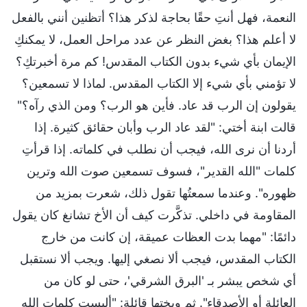
النعمة، فهل أنتِ حقًا بحاجة لذكر هذا؟ أتظنين أنني بالفعل
لا أعلم هذا؟ بغض النظر عن عدد مراحل العمل، لا يمكنكِ
الإيمان بأي شيء بدون الكتاب المقدس! كم مرة أخبرتكِ؟
لا تؤمني بأي شيء إلا الكتاب المقدس. لماذا لا تسمعين؟
يقولون إن الرب قد عاد. فأين هو الرب؟ ومن الذي رآه؟"
قالت ابنة أختي: "لقد عاد الرب وأبان حقائق كثيرة. إذا
أردنا أن نرى الله، فيجب أن نطلب في كلماته. إذا قرأتِ
كلمات "الله القدير"، فسوف تسمعين صوت الله وترين
ظهوره". وعندما سمعتُها تقول ذلك، شعرت بمزيد من
المقاومة في داخلي. تذكَّرت كيف أن الأخ تشانغ كان يقول
دائمًا: "مهما بدت العظات عميقة، إن كانت من خارج
الكتاب المقدس، فيجب ألا نصغي إليها. ويجب ألا نستقبل
أي شخص يبشر بـ 'البرق الشرقي'، حتى لو كان من
العائلة أو الأصدقاء". ثم وبختها قائلة: "أليست كلمات الله