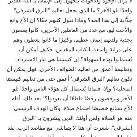
لا يزال الإخوة والأخوات يتجهون إلى الإيمان بـ"الله القدير"
واحدًا تلو الآخر؟ ما الذي يجعل تعاليم "البرق الشرقي"
جذَّابة إلى هذا الحد؟ وماذا تقول كتبهم حقًا؟ إن الأخ وانغ
والأخت ليو، مع عدد من العاملين الآخرين، كانوا يسعون
بجدية ولديهم إيمان عظيم، وكثيرًا ما كانوا يعظون وهم
على دراية واسعة بالكتاب المقدس، فكيف أمكن أن
يُستمالوا بهذه السهولة؟ إن كنيستنا هي تيار الاسترداد،
وتعاليمنا أعمق من تعاليم الطوائف الأخرى. فهل يمكن أن
تكون تعاليم 'البرق الشرقي' أعمق حتى من تعاليم كنيستنا
المحلية؟ وإلا، فلماذا يُستمال كل هؤلاء الناس واحدًا تلو
الآخر ويرفضون رفضًا قاطعًا أن يعودوا؟" بعد ذلك، أقام
الأخ تشانغ خصيصًا اجتماع صلاة، وكان الهدف الرئيسي
منه هو الصلاة ولعن أولئك الذين يبشرون بـ "البرق
الشرقي". شعرت أن هذا لا يتماشى مع مقاصد الرب. لقد