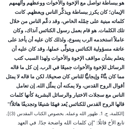
هو ببساطة تواصل مع الإخوة والأخوات ووعظهم وألهمهم
الإيمان؛ كان يكرز ببساطة ويذكِّر الناس ويعظهم. كانت
كلماته مبنية على حِمْله الخاص، وقد دعَّم الناس من خلال
تلك الكلمات. هو قام بعمل رسول الكنائس آنذاك، وكان
عاملاً استخدمه الرب يسوع، ولذلك كان عليه أن يأخذ على
عاتقه مسؤولية الكنائس ويتولَّى عملها، وقد كان عليه أن
يتعلم بشأن مواقف الإخوة والأخوات ولهذا السبب كتب
الرسائل للإخوة والأخوات جميعًا في الرب. إن كل ما قاله
مما كان بنَّاءً وإيجابيًّا للناس كان صحيحًا، لكن ما قاله لا يمثل
أقوال الروح القدس، ولا يمكنه أن يمثِّل الله. إن تعامل
الناس مع سجلات الاختبار والرسائل البشرية كأنها كلمات
قالها الروح القدس للكنائس يُعد فهمًا شنيعًا وتجديفًا هائلاً!
"
.
[الكلمة، ج. 1. ظهور الله وعمله. بخصوص الكتاب المقدس (3)]
تابع الأخ قائلًا: "إن كلمات الله واضحة جدًا. في العهد