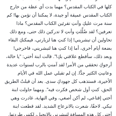
كلها في الكتاب المقدس؟ مهما بدت أي عظة من خارج
الكتاب المقدس عميقة أو جيدة، لا يمكننا أن نؤمن بها! كم
سنة مرت عليكِ وأنتِ تقرئين الكتاب المقدس؟ ماذا
تعرفين؟ لقد ضُلِّلتِ وأنتِ لا تدركين ذلك حتى، ومع ذلك
تحاولين أن تبشريني! إذا كنتِ هنا لزيارتي، فيمكنكِ البقاء
بضعة أيام أخرى، أما إذا كنتِ هنا لتبشريني، فاخرجي!
وبعد ذلك، سأقطع علاقتي بكِ!". قالت ابنة أختي: "يا خالة،
أرجوكِ تحققي من الأمر! لقد آمنتِ بالرب لسنوات عديدة
وعانيتِ الكثير جدًّا. إن لم تقبلي عمل الله في الأيام
الأخيرة، فستذهب كل جهودكِ سدى. بعد أن قبلتُ الطريق
الحق، كنتِ أول شخص فكرت فيه". ومهما حاولت ابنة
أختي إقناعي، لم أكن أصغي، وفي النهاية، غادرت وهي
تبكي. لاحقًا، شعرت بالانزعاج الشديد. لقد قطعت ابنة
أختي كل هذه المسافة لتبشرني بالإنجيل، لكنني طردتها.