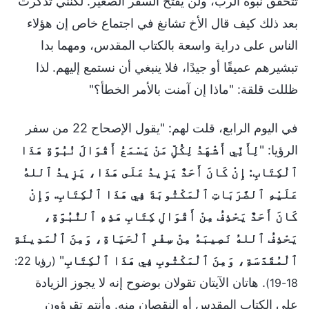
تتحقق نبوة الرب، ولن يُفتح السفر الصغير. لكنني تذكرت
بعد ذلك كيف قال الأخ تشانغ في اجتماع خاص إن هؤلاء
الناس على دراية واسعة بالكتاب المقدس، ومهما بدا
تبشيرهم عميقًا أو جيدًا، فلا ينبغي أن نستمع إليهم. لذا
ظللت قلقة: "ماذا إن آمنت بالأمر الخطأ؟"
في اليوم الرابع، قلت لهم: "يقول الإصحاح 22 من سفر
الرؤيا: "
لِأَنِّي أَشْهَدُ لِكُلِّ مَنْ يَسْمَعُ أَقْوَالَ نُبُوَّةِ هَذَا
ٱلْكِتَابِ: إِنْ كَانَ أَحَدٌ يَزِيدُ عَلَى هَذَا، يَزِيدُ ٱللهُ
عَلَيْهِ ٱلضَّرَبَاتِ ٱلْمَكْتُوبَةَ فِي هَذَا ٱلْكِتَابِ. وَإِنْ
كَانَ أَحَدٌ يَحْذِفُ مِنْ أَقْوَالِ كِتَابِ هَذِهِ ٱلنُّبُوَّةِ،
يَحْذِفُ ٱللهُ نَصِيبَهُ مِنْ سِفْرِ ٱلْحَيَاةِ، وَمِنَ ٱلْمَدِينَةِ
ٱلْمُقَدَّسَةِ، وَمِنَ ٱلْمَكْتُوبِ فِي هَذَا ٱلْكِتَابِ
"
(رؤيا 22:
. هاتان الآيتان تقولان بوضوح إنه لا يجوز الزيادة
18-19)
على الكتاب المقدس أو النقصان منه. وأنتم تقرؤون