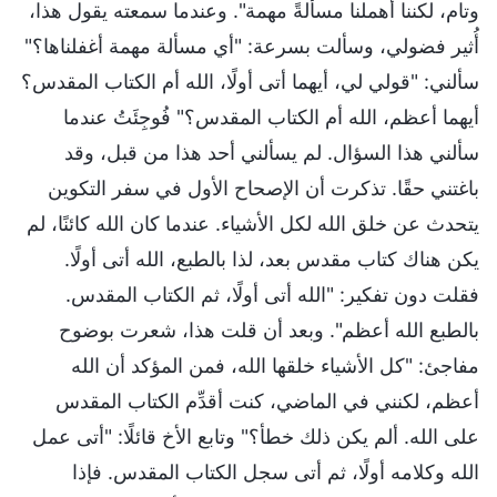
وتام، لكننا أهملنا مسألةً مهمة". وعندما سمعته يقول هذا،
أُثير فضولي، وسألت بسرعة: "أي مسألة مهمة أغفلناها؟"
سألني: "قولي لي، أيهما أتى أولًا، الله أم الكتاب المقدس؟
أيهما أعظم، الله أم الكتاب المقدس؟" فُوجِئَتُ عندما
سألني هذا السؤال. لم يسألني أحد هذا من قبل، وقد
باغتني حقًا. تذكرت أن الإصحاح الأول في سفر التكوين
يتحدث عن خلق الله لكل الأشياء. عندما كان الله كائنًا، لم
يكن هناك كتاب مقدس بعد، لذا بالطبع، الله أتى أولًا.
فقلت دون تفكير: "الله أتى أولًا، ثم الكتاب المقدس.
بالطبع الله أعظم". وبعد أن قلت هذا، شعرت بوضوح
مفاجئ: "كل الأشياء خلقها الله، فمن المؤكد أن الله
أعظم، لكنني في الماضي، كنت أقدِّم الكتاب المقدس
على الله. ألم يكن ذلك خطأ؟" وتابع الأخ قائلًا: "أتى عمل
الله وكلامه أولًا، ثم أتى سجل الكتاب المقدس. فإذا