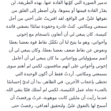
تدمير الصورة التي كوّنها القادة عنها. بهذه الطريقة، لن
يقدّر القادة قيمتها أو ينموها، ولن أضطر إلى القلق من
تفوقها عليَّ. في الواقع، لقد افتريتُ على أختي من أجل
سمعتي ومكانتي. كنتُ غادرة وحقودة تمامًا! بصفتي قائدة
كنيسة، كان ينبغي لي أن أتعاون بانسجام مع إخوتي
وأخواتي، وهو ما يتيح لنا أن نكمِّل نقاط قوة بعضنا بعضًا
ونعوض عن نقاط ضعف بعضنا بعضًا، وكان ينبغي لي أن
أتمم مسؤولياتي وواجباتي. ما كان ينبغي لي أن أعامل
إخوتي وأخواتي على أنهم منافسون. لكنني لم أهتم سوى
بسمعتي ومكانتي. أردتُ فقط أن أكون الوحيدة التي
تحظى بإعجاب الآخرين. في الظاهر، بدا أن لديّ إحساسًا
بالعبء تجاه عمل الكنيسة، لكنني لم أمتلك قلبًا يتقي الله.
عندما رأيت أن مايلين كانت موهوبة، غرتُ ورفضتُ أن
أسمح لها بالتفوق عليَّ. ولتحقيق أهدافي، رفضتُ حتى