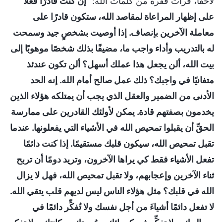
لاحقًا، قرأتُ فقرة من كلمات الله: "
إن كنتَ قادرًا فعلًا
على إظهار المراعاة لمقاصد الله، ستكون قادرًا على
معاملة الآخرين بإنصاف. إذا أوصيت بشخصٍ جيد وسمحت
له بالتدريب وأداء واجب ما، مضيفًا بذلك شخصًا موهوبًا إلى
بيت الله، ألن يجعل هذا عملك أسهل؟ ألن تكون عندئذ
متفانيًا في واجبك؟ ذلك عمل صالح أمام الله. إنه الحد
الأدنى من الضمير والعقل الذي يجب أن يمتلكه هؤلاء الذين
يخدمون بصفتهم قادة. يمكن لأولئك القادرين على ممارسة
الحقِّ أن يقبلوا تمحيص الله في الأشياء التي يفعلونها. عندما
تقبل تمحيص الله، سيكون قلبك مستقيمًا. إذا كنت دائمًا
تفعل الأشياء فقط كي يراها الآخرون، وتريد دومًا أن تربح
ثناء الآخرين وإعجابهم، ولا تقبل تمحيص الله، فهل لا يزال
الله في قلبك؟ مثل هؤلاء الناس ليس لديهم قلب يتقي الله.
لا تفعل دائمًا أشياءَ من أجل نفسك ولا تُفكِّر دائمًا في