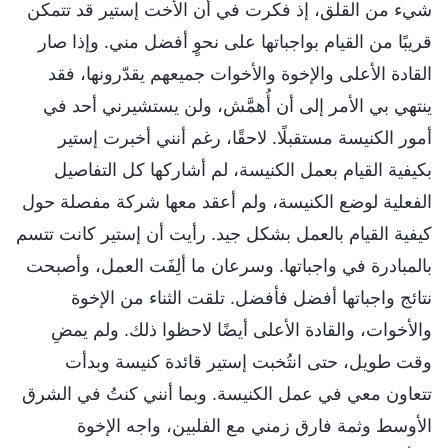
شيء من القلق، إذ فكرت في أن الأخت إستير قد تتمكن
قريبًا من القيام بواجباتها على نحوٍ أفضل مني. وإذا صار
القادة الأعلى والإخوة والأخوات جميعهم يقدّرونها، فقد
ينتهي بي الأمر إلى أن أُهمَّش، ولن يستشيرني أحد في
أمور الكنيسة مستقبلًا. لاحقًا، رغم أنني أخبرت إستير
بكيفية القيام بعمل الكنيسة، لم أشاركها كل التفاصيل
الفعلية لوضع الكنيسة، ولم أعقد معها شركة مفصلة حول
كيفية القيام بالعمل بشكل جيد. رأيت أن إستير كانت تتسم
بالمبادرة في واجباتها. وسرعان ما ألِفَت العمل، وأصبحت
نتائج واجباتها أفضل فأفضل. تلقت الثناء من الإخوة
والأخوات، والقادة الأعلى أيضًا لاحظوا ذلك. ولم يمضِ
وقت طويل، حتى انتُخبت إستير قائدة كنيسة وبدأت
تتعاون معي في عمل الكنيسة. وبما أنني كنتُ في الشرق
الأوسط وثمة فارق زمني مع الفلبين، واجه الإخوة