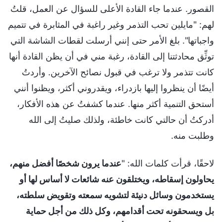
القصور. عندما جاء القادة الأعلى للسؤال عن العمل، قلتُ
لهم: "مايلين تحب التذمر وغير راغبة في المثابرة في تتميم
واجباتها". بلغ الأمر حتى إنني أرسلت لقطات الشاشة التي
توثِّق محادثتنا إلى القادة، رغبة مني في أن يظن القادة أنها
كانت تتذمر ولا ترغب في قبول نصائح الآخرين. وأردتُ
أيضًا أن ينظروا إليها بازدراء، ويقدروني أكثر، ويظنوا أنني
أستحق التنمية أكثر منها. عندما كشفتُ عن هذه الأفكار،
أدركتُ أن حالتي كانت خاطئة، ولذلك صليتُ إلى الله
وطلبت منه.
لاحقًا، قرأت كلمات الله: "
عندما يرون شخصًا أفضل منهم،
يحاولون إسقاطه، ويختلقون عنه شائعات لا أساس لها أو
يستخدمون وسائل دنيئة لتشويه سمعته وتقويض سلطته،
بل ويسحقونه تحت أقدامهم، وكل ذلك من أجل حماية