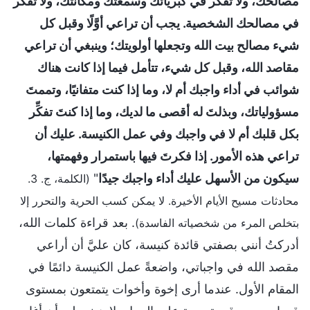
مصالحك، ولا تفكِّر في كبريائك وسُمعتك ومكانتك، ولا تفكر
في مصالحك الشخصية. يجب أن تراعي أوَّلًا وقبل كل
شيء مصالح بيت الله وتجعلها أولويتك؛ وينبغي أن تراعي
مقاصد الله، وقبل كل شيء، تتأمل فيما إذا كانت هناك
شوائب في أداء واجبك أم لا، وما إذا كنت متفانيًا، وتممتَ
مسؤولياتك، وبذلتَ له أقصى ما لديك، وما إذا كنتَ تفكِّر
بكل قلبك أم لا في واجبك وفي عمل الكنيسة. عليك أن
تراعي هذه الأمور. إذا فكرتَ فيها باستمرار وفهمتها،
سيكون من الأسهل عليك أداء واجبك جيدًا
"
(الكلمة، ج. 3.
محادثات مسيح الأيام الأخيرة. لا يمكن كسب الحرية والتحرر إلا
. بعد قراءة كلمات الله،
بتخلص المرء من شخصياته الفاسدة)
أدركتُ أنني بصفتي قائدة كنيسة، كان عليَّ أن أراعي
مقصد الله في واجباتي، واضعةً عمل الكنيسة دائمًا في
المقام الأول. عندما أرى إخوة وأخوات يتمتعون بمستوى