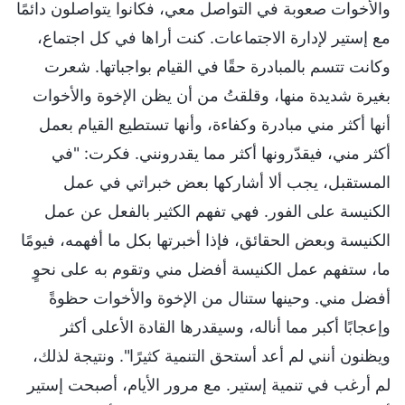
والأخوات صعوبة في التواصل معي، فكانوا يتواصلون دائمًا
مع إستير لإدارة الاجتماعات. كنت أراها في كل اجتماع،
وكانت تتسم بالمبادرة حقًا في القيام بواجباتها. شعرت
بغيرة شديدة منها، وقلقتُ من أن يظن الإخوة والأخوات
أنها أكثر مني مبادرة وكفاءة، وأنها تستطيع القيام بعمل
أكثر مني، فيقدّرونها أكثر مما يقدرونني. فكرت: "في
المستقبل، يجب ألا أشاركها بعض خبراتي في عمل
الكنيسة على الفور. فهي تفهم الكثير بالفعل عن عمل
الكنيسة وبعض الحقائق، فإذا أخبرتها بكل ما أفهمه، فيومًا
ما، ستفهم عمل الكنيسة أفضل مني وتقوم به على نحوٍ
أفضل مني. وحينها ستنال من الإخوة والأخوات حظوةً
وإعجابًا أكبر مما أناله، وسيقدرها القادة الأعلى أكثر
ويظنون أنني لم أعد أستحق التنمية كثيرًا". ونتيجة لذلك،
لم أرغب في تنمية إستير. مع مرور الأيام، أصبحت إستير