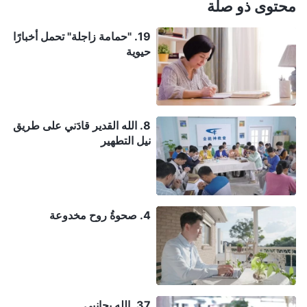
محتوى ذو صلة
19. "حمامة زاجلة" تحمل أخبارًا
حيوية
8. الله القدير قادَني على طريق
نيل التطهير
4. صحوةُ روح مخدوعة
37. الله بجانبي