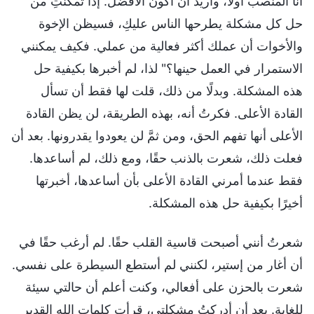
أنا المنصب أولًا، وأريد أن أكون الأفضل. إذا تمكنتِ من
حل كل مشكلة يطرحها الناس عليكِ، فسيظن الإخوة
والأخوات أن عملك أكثر فعالية من عملي. فكيف يمكنني
الاستمرار في العمل حينها؟" لذا، لم أخبرها بكيفية حل
هذه المشكلة. وبدلًا من ذلك، قلت لها فقط أن تسأل
القادة الأعلى. فكرتُ أنه، بهذه الطريقة، لن يظن القادة
الأعلى أنها تفهم الحق، ومن ثمَّ لن يعودوا يقدرونها. بعد أن
فعلت ذلك، شعرت بالذنب حقًا، ومع ذلك، لم أساعدها.
فقط عندما أمرني القادة الأعلى بأن أساعدها، أخبرتها
أخيرًا بكيفية حل هذه المشكلة.
شعرتُ أنني أصبحت قاسية القلب حقًا. لم أرغب حقًا في
أن أغار من إستير، لكنني لم أستطع السيطرة على نفسي.
شعرت بالحزن على أفعالي، وكنت أعلم أن حالتي سيئة
للغاية. بعد أن أدركتُ مشكلتي، قرأت كلمات الله القدير