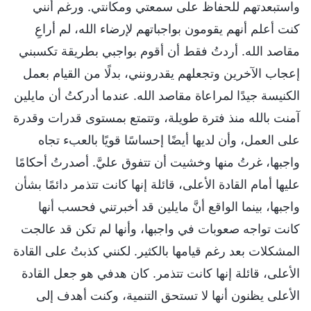
واستبعدتهم للحفاظ على سمعتي ومكانتي. ورغم أنني
كنت أعلم أنهم يقومون بواجباتهم لإرضاء الله، لم أراعِ
مقاصد الله. أردتُ فقط أن أقوم بواجبي بطريقة تكسبني
إعجاب الآخرين وتجعلهم يقدرونني، بدلًا من القيام بعمل
الكنيسة جيدًا لمراعاة مقاصد الله. عندما أدركتُ أن مايلين
آمنت بالله منذ فترة طويلة، وتتمتع بمستوى قدرات وقدرة
على العمل، وأن لديها أيضًا إحساسًا قويًا بالعبء تجاه
واجبها، غرتُ منها وخشيت أن تتفوق عليَّ. أصدرتُ أحكامًا
عليها أمام القادة الأعلى، قائلة إنها كانت تتذمر دائمًا بشأن
واجبها، بينما الواقع أنَّ مايلين قد أخبرتني فحسب أنها
كانت تواجه صعوبات في واجبها، وأنها لم تكن قد عالجت
المشكلات بعد رغم قيامها بالكثير. لكنني كذبتُ على القادة
الأعلى، قائلة إنها كانت تتذمر. كان هدفي هو جعل القادة
الأعلى يظنون أنها لا تستحق التنمية، وكنت أهدف إلى