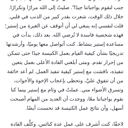
جنب لنقوم بواجباتنا جيدًا". صليتُ إلى الله مرارًا وتكرارًا.
خلال ذلك الوقت، شعرت بقدر كبير من الذنب في قلبي.
قلت لنفسي إنه ينبغي لي أن أتوقف عن الغيرة من إستير؛
فهذه شخصية فاسدة لا تُرضي الله. بعد ذلك، بدأت في
مساعدة إستير بنشاط. كنت أتواصل معها يوميًا، وأرشدتها
تدريجيًا بشأن كيفية القيام بعمل الكنيسة جيدًا حتى تتمكن
من إحراز تقدم. ومتى أبلغني القادة الأعلى بعمل يتعين
تنفيذه، ناقشت مع إستير كيفية تنفيذ العمل. لم أعد خائفة
من أن تتفوق عليَّ، وتحظى بإعجاب الإخوة والأخوات،
وتسرق الأضواء مني. عملتُ في وئام مع إستير بينما كنا
نقوم بواجباتنا معًا، ووجدت أن العديد من المهام أصبحت
أسهل، وأن نتائج عمل الكنيسة قد تحسنت أيضًا.
لاحقًا، كنت أشرف على عمل عدة كنائس، وكلَّف القادة