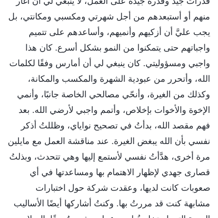
قدرات جيد وقدرة جيدة على العمل، لا ينبغي لي أن أغار
منهم أو أستبعدهم من أجل شهرتي ومكسبي ومكانتي، بل
يجب عليَّ أن أزكيهم وأنميهم، وأساعدهم على تتميم
واجباتهم حتى يتمكنوا من النمو بشكل أسرع. كان هذا
واجبي ومسؤوليتي. كان ينبغي لي أن أمارس وفقًا لكلمات
الله، وأتحرر من عبودية الشهرة والمكسب والمكانة،
وكذلك من الغيرة، وأنحّي مصالحي الخاصة جانبًا، وأنمي
الإخوة والأخوات بإخلاص، وأتمم واجبي لأرضي الله. بعد
فهم مقصد الله، بدأتُ في تصحيح نواياي، وظللتُ أذكر
نفسي بأن الله يبغض الغيرة. عند مناقشة العمل مع مايلين
مرة أخرى، هدَّأتُ نفسي لأستمع إليها وهي تتحدث، وبذلتُ
قصارى جهدي لإظهار الاهتمام بها ومساعدتها في أي
صعوبات كانت لديها، وعقدت شركة حول اختبارات
مشابهة كنت قد مررتُ بها. وكنتُ أشاركها أيضًا الأساليب