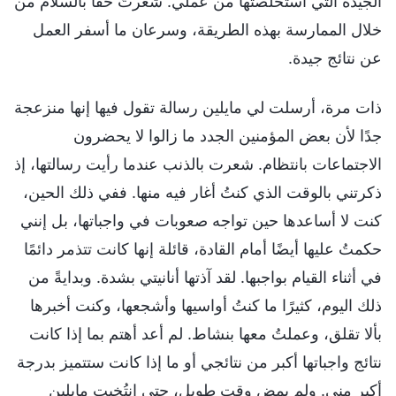
الجيدة التي استخلصتُها من عملي. شعرتُ حقًا بالسلام من
خلال الممارسة بهذه الطريقة، وسرعان ما أسفر العمل
عن نتائج جيدة.
ذات مرة، أرسلت لي مايلين رسالة تقول فيها إنها منزعجة
جدًا لأن بعض المؤمنين الجدد ما زالوا لا يحضرون
الاجتماعات بانتظام. شعرت بالذنب عندما رأيت رسالتها، إذ
ذكرتني بالوقت الذي كنتُ أغار فيه منها. ففي ذلك الحين،
كنت لا أساعدها حين تواجه صعوبات في واجباتها، بل إنني
حكمتُ عليها أيضًا أمام القادة، قائلة إنها كانت تتذمر دائمًا
في أثناء القيام بواجبها. لقد آذتها أنانيتي بشدة. وبدايةً من
ذلك اليوم، كثيرًا ما كنتُ أواسيها وأشجعها، وكنت أخبرها
بألا تقلق، وعملتُ معها بنشاط. لم أعد أهتم بما إذا كانت
نتائج واجباتها أكبر من نتائجي أو ما إذا كانت ستتميز بدرجة
أكبر مني. ولم يمضِ وقت طويل، حتى انتُخبت مايلين