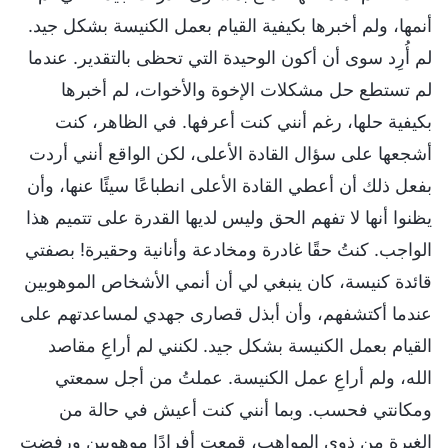
أنمها، ولم أخبرها بكيفية القيام بعمل الكنيسة بشكل جيد.
لم أُرِد سوى أن أكون الوحيدة التي تحظى بالتقدير. عندما
لم تستطع حل مشكلات الإخوة والأخوات، لم أخبرها
بكيفية حلها، رغم أنني كنت أعرفها. في الظاهر، كنت
أشجعها على سؤال القادة الأعلى، لكن الواقع أنني أردت
بفعل ذلك أن أعطي القادة الأعلى انطباعًا سيئًا عنها، وأن
يظنوا أنها لا تفهم الحق وليس لديها القدرة على تتميم هذا
الواجب. كنتُ حقًا غادرة ومخادعة وأنانية وحقيرة! بصفتي
قائدة كنيسة، كان ينبغي لي أن أنمي الأشخاص الموهوبين
عندما أكتشفهم، وأن أبذل قصارى جهدي لمساعدتهم على
القيام بعمل الكنيسة بشكل جيد. لكنني لم أراعِ مقاصد
الله، ولم أراعِ عمل الكنيسة. عملتُ من أجل سمعتي
ومكانتي فحسب. وبما أنني كنت أعيش في حالة من
الغيرة من ذوي المواهب، قمعت أفرادًا موهوبين ورفضت