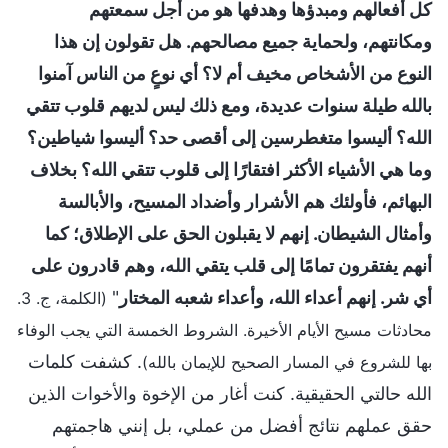
كل أفعالهم ومبدؤها وهدفها هو من أجل سمعتهم
ومكانتهم، ولحماية جميع مصالحهم. هل تقولون إن هذا
النوع من الأشخاص مخيف أم لا؟ أي نوعٍ من الناس آمنوا
بالله طيلة سنوات عديدة، ومع ذلك ليس لديهم قلوب تتقي
الله؟ أليسوا متغطرسين إلى أقصى حد؟ أليسوا شياطين؟
وما هي الأشياء الأكثر افتقارًا إلى قلوب تتقي الله؟ بخلاف
البهائم، فأولئك هم الأشرار وأضداد المسيح، والأبالسة
وأمثال الشيطان. إنهم لا يقبلون الحق على الإطلاق؛ كما
أنهم يفتقرون تمامًا إلى قلب يتقي الله، وهم قادرون على
أي شر. إنهم أعداء الله، وأعداء شعبه المختار
"
(الكلمة، ج. 3.
محادثات مسيح الأيام الأخيرة. الشروط الخمسة التي يجب الوفاء
. كشفت كلمات
بها للشروع في المسار الصحيح للإيمان بالله)
الله حالتي الحقيقية. كنت أغار من الإخوة والأخوات الذين
حقق عملهم نتائج أفضل من عملي، بل إنني هاجمتهم