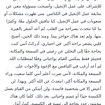
للإشراف على عمل الإنجيل، وأصبحت مسؤولة معي عن
متابعة عمل الإنجيل في الكنائس. متى ظهرت مشكلات أو
صعوبات في عمل الإنجيل، كنا نناقش الحلول معًا، وكثيرًا
ما كنا نتحدث بصراحة من القلب. لم أعد أشعر بالغيرة
منها، ولم تعد هناك حواجز بيننا. ومنذ ذلك الحين، أصبح
قلبي يشعر براحة أكبر. في اختباري، أدركتُ أنني كنت
بحاجة حقًا إلى التخلي عن رغبتي في السمعة والمكانة،
فحينئذٍ فقط يمكنني القيام بواجباتي وفقًا لمتطلبات الله.
لم أعد أرغب في التنافس مع الإخوة والأخوات على
السمعة والمكانة، لأنني صرت أعلم أنني كلما سعيت وراء
السمعة والمكانة أكثر، ابتعدتُ عن الله أكثر. وبهذا، لن
أعيش إلا في شخصية فاسدة، ولن أتمكن من القيام بعمل
الكنيسة جيدًا أو تتميم واجباتي. بعد ذلك، كلما كان هناك
مؤمنون جدد بحاجة إلى تنمية في الكنيسة، كنتُ أبذل