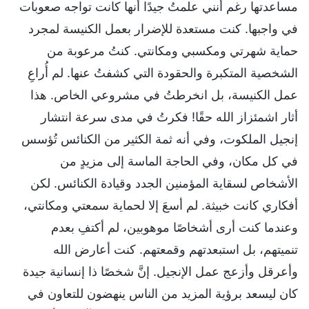
مساعدتها رغم أنني علمتُ جيدًا أنها كانت تواجه صعوبات
في واجبها. كنت مستعدة للإضرار بعمل الكنيسة لمجرد
حماية شهرتي ومكسبي ومكانتي. كنتُ مرعوبة من
الشخصية المتكبرة والحقودة التي كشفتُ عنها. لم أُراعِ
عمل الكنيسة، بل انخرطتُ في مشروعي الخاص. هذا
أثار اشمئزاز الله حقًا! فكرتُ في مدى سرعة انتشار
إنجيل الملكوت، وفي أنه ثمة الكثير من الكنائس تُؤسس
في كل مكان، وفي الحاجة الماسة إلى مزيدٍ من
الأشخاص لسقاية المؤمنين الجدد وقيادة الكنائس. لكن
أفكاري كانت خبيثة. لم أسعَ إلا لحماية سمعتي ومكانتي،
وعندما كنت أرى أشخاصًا موهوبين، لم أكتفِ بعدم
تنميتهم، بل استبعدتهم وقمعتهم. كنت أعارض الله
وأعرقل وأزعج عمل الإنجيل. إنَّ شخصًا ذا إنسانية جيدة
كان ليسعد برؤية المزيد من الناس ينهضون للتعاون في