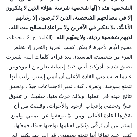
الشخصية هذه؟ إنّها شخصية شرسة. هؤلاء الذين لا يفكرون
إلا في مصالحهم الشخصية، الذين لا يُرضون إلا رغباتهم
الأنانيَّة، بلا تفكير في الآخرين ولا مراعاة لمصالح بيت الله،
لديهم شخصية رديئة، ولا يحبّهم الله
"
(الكلمة، ج. 3. محادثات
مسيح الأيام الأخيرة. لا يمكن كسب الحرية والتحرر إلا بتخلص
. بعد قراءة كلمات الله، شعرت
المرء من شخصياته الفاسدة)
بضيق شديد. أدركتُ أنني كنتُ إنسانة تغار من الموهوبين.
عندما طلب مني القادة الأعلى أن أنمي إستير، رأيت أنها
تتمتع بموهبة، وتعرف كيف تدير الاجتماعات جيدًا، وتحقق
نتائج جيدة في عملها، ولذلك غرتُ منها. خشيتُ أن تتفوق
عليَّ وتحظى بإعجاب الإخوة والأخوات، وقلقتُ من أن
يقدّرها القادة الأعلى، ومن ثمَّ يتوقفوا عن تنميتي. ولمنع
إستير من أن تُرقَّى وتُنمَّى لقيامها بواجبها جيدًا، قمعتُها.
كنت أعلم تمامًا أنها تتمتع بمستوى قدرات جيد لكنني لم