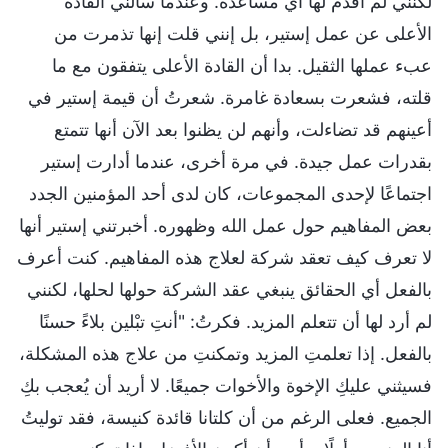
لكنني لم أقدم لها أي مساعدة. وعندما سألني القادة
الأعلى عن عمل إستير، بل إنني قلت إنها تذمرت من
عبء عملها الثقيل. بدا أن القادة الأعلى يتفقون مع ما
قلته، فشعرت بسعادة غامرة. شعرتُ أن قيمة إستير في
أعينهم قد تضاءلت، وأنهم لن يظنوا بعد الآن أنها تتمتع
بقدرات عمل جيدة. في مرة أخرى، عندما أدارت إستير
اجتماعًا لإحدى المجموعات، كان لدى أحد المؤمنين الجدد
بعض المفاهيم حول عمل الله وظهوره. أخبرتني إستير أنها
لا تعرف كيف تعقد شركة لعلاج هذه المفاهيم. كنت أعرف
بالفعل أي الحقائق ينبغي عقد الشركة حولها لحلها، لكنني
لم أرد لها أن تتعلم المزيد. فكرتُ: "أنتِ تبْلين بلاءً حسنًا
بالفعل. إذا تعلمتِ المزيد وتمكنتِ من علاج هذه المشكلة،
فسيثني عليكِ الإخوة والأخوات جميعًا. لا أريد أن يُعجب بكِ
الجميع. فعلى الرغم من أن كلتانا قائدة كنيسة، فقد توليتُ