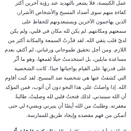
عمل الكنيسة، فلا يشعر بالتهديد عند رؤية آخرين أكثر
كفاءة منهم سوى أضداد المسيح والأشخاص الأشرار،
الذين يهاجمون الآخرين ويستبعدونهم للحفاظ على
سمعتهم ومكانتهم. لم يكن لله مكان في قلبي، ولم يكن
لديّ قلب يتقي الله. لقد قدَّرتُ السمعة والمكانة أكثر من
اللازم. ومن أجل تحقيق طموحاتي ورغباتي، لم أكتفِ بعدم
مساعدة مايلين، بل استخدمتُ حيلًا لقمعها، وهو ما أثّر
على قدرتها على القيام بواجباتها جيدًا. كانت الشخصية
التي كشفتُ عنها هي شخصية ضد المسيح. لقد كنت أقاوم
الله. إذا واصلتُ على هذا النحو دون أن أتوب، فمن المؤكد
أن الله سينبذني. لذلك فتحتُ قلبي لله وصليتُ، طالبةً
مغفرته. وطلبتُ من الله أيضًا أن ينيرني ويضيء لي حتى
أتمكن من فهم مقصده وإيجاد طريق للممارسة.