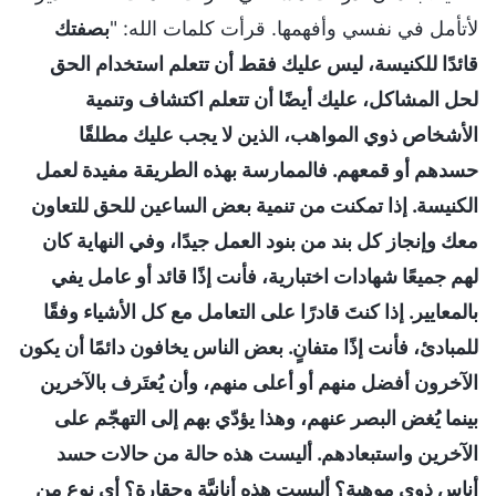
لأتأمل في نفسي وأفهمها. قرأت كلمات الله: "
بصفتك
قائدًا للكنيسة، ليس عليك فقط أن تتعلم استخدام الحق
لحل المشاكل، عليك أيضًا أن تتعلم اكتشاف وتنمية
الأشخاص ذوي المواهب، الذين لا يجب عليك مطلقًا
حسدهم أو قمعهم. فالممارسة بهذه الطريقة مفيدة لعمل
الكنيسة. إذا تمكنت من تنمية بعض الساعين للحق للتعاون
معك وإنجاز كل بند من بنود العمل جيدًا، وفي النهاية كان
لهم جميعًا شهادات اختبارية، فأنت إذًا قائد أو عامل يفي
بالمعايير. إذا كنتَ قادرًا على التعامل مع كل الأشياء وفقًا
للمبادئ، فأنت إذًا متفانٍ. بعض الناس يخافون دائمًا أن يكون
الآخرون أفضل منهم أو أعلى منهم، وأن يُعتَرف بالآخرين
بينما يُغض البصر عنهم، وهذا يؤدّي بهم إلى التهجّم على
الآخرين واستبعادهم. أليست هذه حالة من حالات حسد
أناس ذوي موهبة؟ أليست هذه أنانيَّة وحقارة؟ أي نوع من