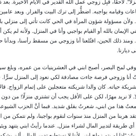
ا". لاحقًا، قَبِل زوجي عمل الله القدير في الأيام الأخيرة. بعد
 وقيامه بواجبه. اضطُّر إلى ترك البيت والفرار. وبعد عامين، قَ
رة. ولأن مسؤولة شؤون المرأة في الحي كانت تأتي إلى منزلي 
الإيمان بالله أو القيام بواجبي وأنا في المنزل. ولأنه لم يكن 
ا. ومنذ ذلك الحين، اقتُلعنا أنا وزوجي من مسقط رأسنا، وبدأنا حي
 ديارنا.
وفي لمح البصر، أصبح ابني في العشرينيات من عمره، وبلغ سن 
201، انتهزتُ أنا وزوجي فرصة جاءت مصادفة لكي نعود إلى المنزل سرًّا.
 شريكة حياته. كان والدا شريكته متعجلين على إتمام الزواج. قالا
ًا. لا نريد مهرًا، لكن على الأقل يجب أن تشتري منزلًا! من دو
تُ هذا من ابني، شعرتُ بقلق شديد. فبما أنَّ الحزب الشيوع
قد هربنا من المنزل منذ سنوات لنقوم بواجبنا، ولم نتمكن من 
أي طريقة لتدبير المال لشراء منزل. عندما رأيتُ ابني يتنهد ويئن
تُ: "إذا لم يتم زواج ابني لأننا لا نستطيع تدبير المال، ألن يشكو