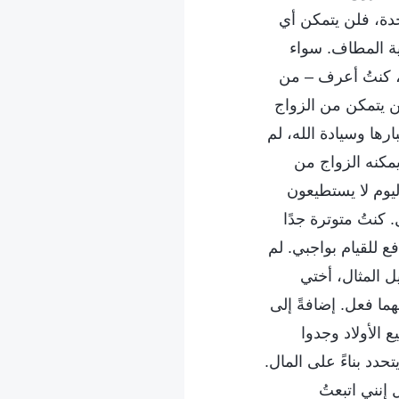
حدة، فلن يتمكن أي
اية المطاف. سواء
ي، كنتُ أعرف – من
لن يتمكن من الزواج
ها وسيادة الله، لم
يمكنه الزواج من
ليوم لا يستطيعون
 كنتُ متوترة جدًا
ع للقيام بواجبي. لم
ل المثال، أختي
ما فعل. إضافةً إلى
 الأولاد وجدوا
حدد بناءً على المال.
 إنني اتبعتُ