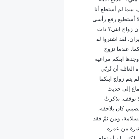
 بينما لم أستطع أنا
 لا أستطيع رفع رأسي
أن زواج ابني؟ ذات
ران. لقد اشتروا له
ما. عندما تزوج
وجدها ابنكم مراعية
العائلة أن تُربّي
م يتم زواج ابنكما
تماع إلى حديث
 توقف. تذكرتُ
صيني كان يلاحقه،
سلامة، ومن ثمَّ فقد
 عشرة من عمره.
، لكنني لم أستطع