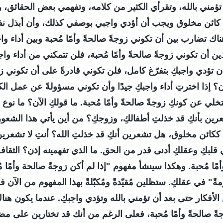
تؤمني بالله، وتقرأي الكثير من كلامه، وتفهمي بعض الحقائق،
نا كائن مخلوق ويجب أن أؤدي واجبي بوصفي كذلك، وأن أبذل ن
ك تضارب بين أن تكوني زوجةً صالحةً وأمًا مُحبة وبين أداء واجب
ن أن تكوني زوجةً صالحةً وأمًا مُحبة، فلن تتمكني من أداء واجب
ن تؤدي واجبكِ بتفرّغ كامل، فلن تكوني قادرةً على أن تكوني زوج
آن؟ إذا اخترتِ أداء واجبكِ جيدًا وأن تكوني مسؤولةً عن عمل ال
تخلي عن كونكِ زوجةً صالحةً وأمًا مُحبة. ما قولكِ الآن؟ ما نوع 
ن بأنكِ قد خذلتِ أطفالكِ، وزوجكِ؟ من أين يأتي هذا الشعور
ِ ككائن مخلوق، هل تشعرين أنكِ قد خذلتِ الله؟ أنتِ لا تشعري
قلبكِ وعقلكِ أدنى قدر من الحق. ما الذي تفهمينه إذن؟ الثقافة 
مًا مُحبة. وهكذا سينشأ مفهوم "إذا لم أكن زوجةً صالحة وأمًا م
ةً" في عقلكِ. ستظلين مُقيّدةً ومُكبّلةً بهذا المفهوم من الآن 
 الأفكار حتى بعد أن تؤمني بالله وتؤدي واجبكِ. عندما يكون هنا
ةً صالحةً وأمًا مُحبة، فعلى الرغم من أنك قد تختارين على مض