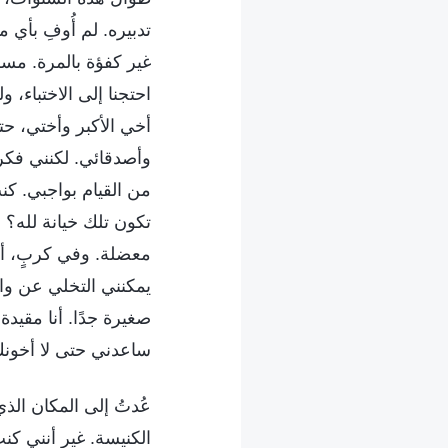
تدبيره. لم أُوفِ بأي 
غير كفؤة بالمرة. مسكي
احتجنا إلى الاختباء،
أخي الأكبر وأختي، ح
وأصدقائي. لكنني فكر
من القيام بواجبي. ك
تكون تلك خيانة لله؟ 
معضلة. وفي كربٍ، أتيتُ
يمكنني التخلي عن واج
صغيرة جدًا. أنا مقيدة 
ساعدني حتى لا أخونك 
عُدتُ إلى المكان الذ
الكنيسة. غير أنني كن