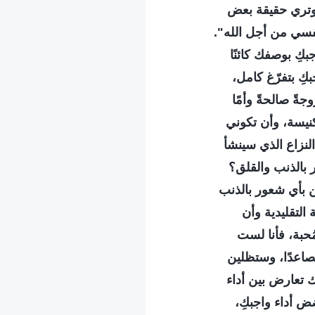
 وتري حقيقة بعض
فسي من أجل الله".
كِ بوصفك كائنًا
كِ بتفرّغ كامل،
ةً صالحةً وأمًا
كنيسة، وأن تكوني
النزاع الذي سينشأ
 بالذنب والقلق؟
ن بأي شعور بالذنب
التقليدية وأن
ُحبة، فأنا لست
فصاعدًا، وستظلين
ك تعارض بين أداء
ض أداء واجبكِ،