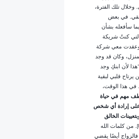
 وخلال تلك الفترة،
حلقي. في بعض
فيما سأفعله بشأن
التي كنتُ شريكة
ل. وعقدت معي شركة
المنزل، وكان قد وجد
ذا لأن ابنكِ وجد
 يرتاح قلبي لبقية
في هذا الوقت،
طف مهم في حياة
س على إرادة أي شخص
بتعيينات الخالق
. من كلمات الله
فالزواج أيضًا يقضي