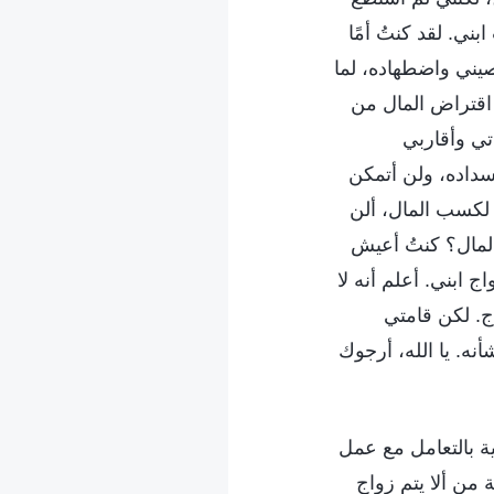
بني. لقد كنتُ أمًا
لصيني واضطهاده، لما
ي اقتراض المال من
تي وأقاربي
سداده، ولن أتمكن
 لكسب المال، ألن
المال؟ كنتُ أعيش
ج ابني. أعلم أنه لا
ج. لكن قامتي
أنه. يا الله، أرجوك
ة بالتعامل مع عمل
 من ألا يتم زواج