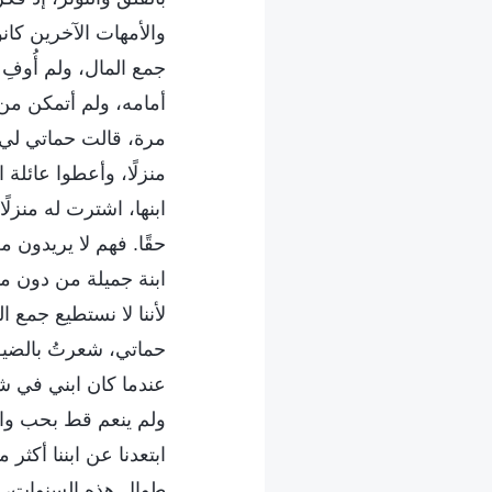
والأمهات الآخرين كانو
جمع المال، ولم أُوفِ
أمامه، ولم أتمكن من 
مرة، قالت حماتي لي و
منزلًا، وأعطوا عائلة
ابنها، اشترت له منزلً
حقًا. فهم لا يريدون من
ابنة جميلة من دون مقا
لأننا لا نستطيع جمع ا
حماتي، شعرتُ بالضيق
عندما كان ابني في شه
ولم ينعم قط بحب والد
ابتعدنا عن ابننا أكثر
طوال هذه السنوات، كا