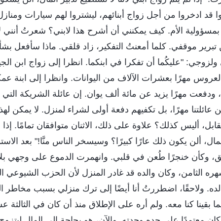
ا قد ادخروا من أجل زواج أبنائهم، ليشتروا لهم سيارات ومنازل،
 بمسؤولية الأم. كيف يمكنني أن أشرح هذا لابني؟ شعرتُ أنني
تبرير موقفي. كلما أمعنتُ التفكير، زاد قلقي. ماذا سأفعل بش
لزوجي: "عليكُما أن تفكرا في ابنكما. انظرا إلى زواج ابن الجي
 العروس مهرًا بعشرات الآلاف من اليوانات. وانظرا إلى ابنة عمك
ا، ودفعت مهرًا يزيد عن مائة ألف يوان. إن عائلة الشريكة التي 
 عائلتنا مهرًا، بل تكفيهم دفعة أولى لشراء لمنزل. لا يمكن لهذه 
بل، أليس كذلك؟ علاوة على ذلك، الاثنان متوافقان تمامًا. إذا ل
لمال، ألن يكون ذلك عارًا كبيرًا؟ وسيسخر الناس منَّا!" بعد الاس
، وكأن خنجرًا طُعن في قلبي. وانهمرت الدموع على وجهي بلا
ره الثامن، وكان والده قد غادر المنزل لأن الحزب الشيوعي ال
ه. ولاحقًا، اضطررتُ أنا أيضًا إلى ترك منزلي بسبب مخاطر ال
 مما بقينا كنا معه. ولم أره على الإطلاق منذ أن كان في الثالثة
ن معتمدًا على جده وجدته. والآن، هو بحاجة إلى المال ليتزوج