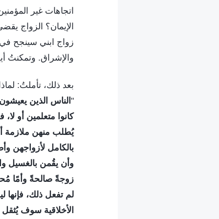
اتجاهات غير المؤمني
الإيمان؟ الزواج يقضي ب
زواج ابني سينجح في 
والإشراق. وتمكنتُ أي
بعد ذلك، تأملتُ: لما
"
الناس الذين يعيشون 
كانوا متعلمين أو لا، 
يُطلب منهن ملازمة أز
بالكامل لأزواجهن وأط
وأن يقُمن بالغسيل وال
زوجةً صالحةً وأمًا مُ
لم تفعل ذلك، فإنها لي
الأخلاقية سوف يُثقل