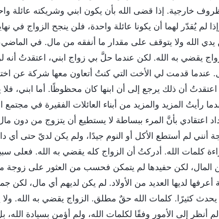
أي ظروف خارجية. إذا قضى الله بأن يكون ابني وشريكته عائلة وا
 لم يُقدّر لهما أن يكونا عائلة واحدة، فلن ينجح الزواج في نه
ين يدي الله ولا يتوقف على مقدار ما أنفقه من مال. في الماض
واج يقضي به الله. لكن عندما حلَّ بي زواج ابني، اعتقدتُ أنه 
عندما قدمت لي الأخت التي كنتُ أتعاون معها شركة عن اختبار
تقدتُ أن ذلك يرجع إلى أن ابنها كان محظوظًا. أما ابني، فلا 
ما رأيتُ المزيد والمزيد من أبناء العائلات الفقيرة في مجتمع ا
د اعتقادي بأنَّ المرء ببساطة لا يستطيع أن يتزوج من دون مال.
أنني لم أستطع الأكل أو النوم جيدًا، ولم يكن لديّ حتى أي داف
راءة كلمات الله. أدركتُ أن الزواج كله يقضي به الله. فعلى سبي
من المال، لكن حفيدها لم يتمكن فحسب من العثور على زوجة مه
أعرفها لديها العديد من الأولاد. لم يكن لديهم أي مال، لكن جميع
دث كثيرًا. كلمات الله حقٌ مطلق. الزواج يقضي به الله. ولا يت
لم أنظر إلى الأمور وفقًا لكلمات الله، ولم أؤمن بسيادة الله، بل