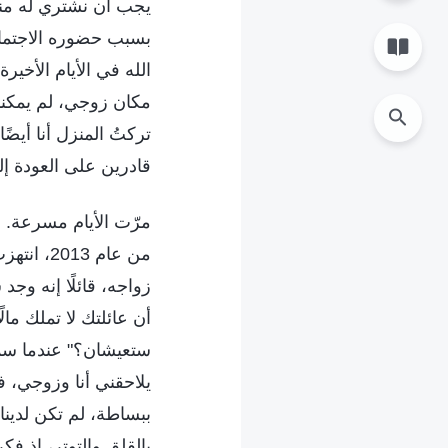
يجب أن نشتري له منزلً
بسبب حضوره الاجتماعات
الله في الأيام الأخي
مكان زوجي، لم يمكنني 
تركتُ المنزل أنا أيضً
قادرين على العودة إلى
مرّت الأيام مسرعة. 
من عام 3
زواجه، قائلًا إنه وجد
أن عائلتك لا تملك مال
ستعيشان؟" عندما سمع
يلاحقني أنا وزوجي، ف
ببساطة، لم تكن لدينا 
بالقلق والتوتر، إذ فكر