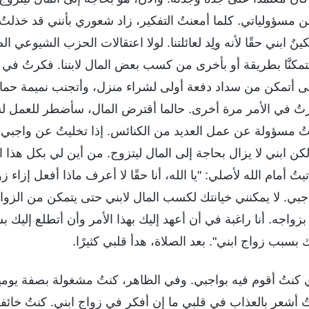
من مسؤولياتي. كلما أمعنتُ التفكير، زاد شعوري بأنني قد خذلتُ ا
نٌ ابني حقًا لأنه ولِد لعائلتنا. لولا اعتقالات الحزب الشيوعي ا
 ولتمكنَّا بطريقة أو بأخرى من كسب بعض المال لابننا. فكرتُ ف
تى أتمكن من سداد دفعة أولى لشراء منزل، وأتجنب نميمة حما
تُ في الأمر مرة أخرى. حالما أقترض المال، سأضطر للعمل ل
نتُ مسؤولة عن عمل العديد من الكنائس. إذا تخليتُ عن واجبي
لكن ابني لا يزال بحاجة إلى المال ليتزوج. من أين لي بكل هذا 
 أمام الله لأصلي: "يا الله، أنا حقًا لا أعرف ماذا أفعل إزاء زوا
بي. لا يمكنني خيانتك لكسب المال لابني حتى يتمكن من الزوا
بزواجه. أنا راغبة في أن أعهد إليك بهذا الأمر وأن أتطلع إليك بش
بسبب زواج ابني". بعد الصلاة، هدأ قلبي كثيرًا.
ي كنتُ أقوم فيه بواجبي. وفي الظاهر، كنتُ مشغولة بصفة يومي
تُ أشعر بالعذاب في قلبي ما إن أفكر في زواج ابني. كنتُ خائفة