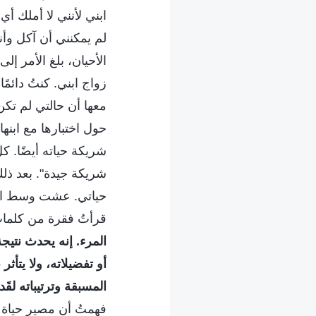
ابني لأنني لا أملك أ
لم يمكنني أن آكل وأن
الأحيان، بلغ الأمر إلى
زواج ابني. كنتُ دائم
معها أن حالتي لم تك
حول اختبارها مع ابنها
شريكة حياته أيضًا. ك
شريكة جيدة". بعد ذلك،
حياتي. عشت وسط الأ
قرأتُ فقرة من كلمات 
المرء. إنه يحدث نتيج
أو تفضيلاته، ولا يتأث
المسبقة وترتيباته لقَ
فهمتُ أن مصير حياة ا