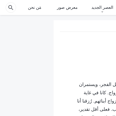
العصر الجديد
معرض صور
مَن نحن
بل الفجر، ويستمران
ج. كانا في غاية
ج أبنائهم. رُزقنا أنا
ب. فعلى أقل تقدير،