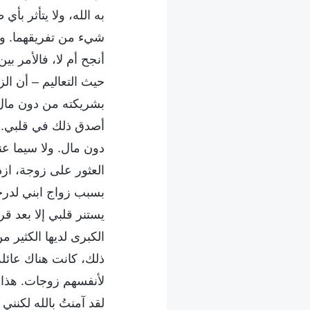
به الله، ولا يتأثر ب
شيء من تفريقهما. وإذا
أنجح أم لا، فالأمر ب
حيث التعاليم – أن الز
بشريكته من دون مال. 
أصدق ذلك في قلبي. اع
دون مال. ولا سيما عند
العثور على زوجة، ازدا
بسبب زواج ابني لدرجة 
يستنر قلبي إلا بعد ق
الكبرى لديها الكثير 
ذلك، كانت هناك عائلة 
لأنفسهم زوجات. هذا يح
لقد آمنتُ بالله لكنني 