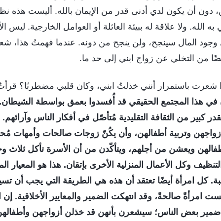
ن، دون أن يكون لدي أدنى قدر من الإيمان بالله. أليست هذه
ه الله. ولا علاقة له ببيئة العائلة أو العوامل الخارجية. ليس ال
وجود المال سينجح، ولن ينجح من دونه. عندما فهمتُ هذا، شعر
ضًا من التخلي عن زواج ابني إلى حد ما.
ذا شعرت باستمرار أنني خذلتُ ابني، وكان قلبي مضطربًا؟ قرأتُ
في هذا المجتمع الحقيقي قد أُفسدوا بعمق بواسطة الشيطان. و
فقدر كبير من الثقافة التقليدية مُتأصّل في أفكار الناس وآرائهم
واجهن وتربية أطفالهن، وأن يكُنّ زوجات صالحات وأمهات مُحبا
فالهن ويعشن من أجلهم، ويتأكّدن من أن الأسرة تأكل ثلاث وجب
تنظيف وكل الأعمال المنزلية الأخرى بإتقان. هذا هو المعيار ال
حبة. كل امرأة أيضًا تعتقد أن هذه هي الطريقة التي يجب أن تسير ب
ست امرأةً صالحةً، وقد انتهكت الضمير والمعايير الأخلاقية. إن ا
 ضمير بعض الناس؛ سيشعرن بأنهن قد خذلن أزواجهن وأطفالهن