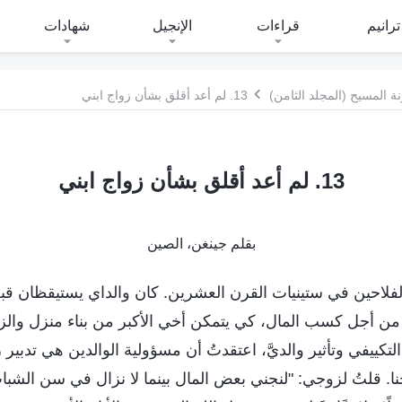
ترانيم
قراءات
الإنجيل
شهادات
 المسيح (المجلد الثامن)
13. لم أعد أقلق بشأن زواج ابني
13. لم أعد أقلق بشأن زواج ابني
بقلم جينغن، الصين
الفلاحين في ستينيات القرن العشرين. كان والداي يستيقظان ق
من أجل كسب المال، كي يتمكن أخي الأكبر من بناء منزل والزوا
التكييفي وتأثير والديَّ، اعتقدتُ أن مسؤولية الوالدين هي تدبير زوا
ا. قلتُ لزوجي: "لنجني بعض المال بينما لا نزال في سن الشبا