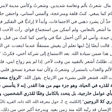
ي مال. شعرتُ بألم وتعاسة شديدين. وشعرتُ وكأنني مدينة لابني.
ام كما ينبغي. كنتُ قلقة ومنزعجة، وآلمتني أسناني، واحتقن 
 حدِّ أن يشرد ذهني في الاجتماعات، وأبدأ لا إراديًّا في التفكير 
ًا ما أشعر بالنعاس، ولم أتمكن من استجماع قواي. رأت الأخت 
ن جيدة، وأنني لم أكن أحمل عبئًا في واجبي كما كنتُ من قب
. قالت أيضًا إنَّ ابنها تعلم أن يعيش مستقلًا عندما ابتعدت عن 
ل هذا ضمن سيادة الله. بعد الاستماع إلى شركة أختي، فكرتُ: "ه
 ظللتُ أشعر بالتقييد من وقت لآخر. إذا لم يتم زواج ابني، فلن
لم والعذاب باستمرار. وشعرتُ وكأن ثمة صخرة تسحق قلبي. 
الله، فشعر قلبي بشيء من الارتياح. يقول الله: "
الزواج منع
ة لقَدَره في الحياة، وهو جزء مهم من هذا القدر. إنه لا يتأس
ر بأي عوامل خارجية، بل يتحدد بالكامل وفقًا لقَدَري الشخصين، و
دري كلا الزوجين
"
[الكلمة، ج. 2. حول معرفة الله. الله ذاته، الفريد ثالثًا]
لإنسان قد رتّبه الله منذ زمن بعيد. وبدرجة أكبر حتى من ذلك، 