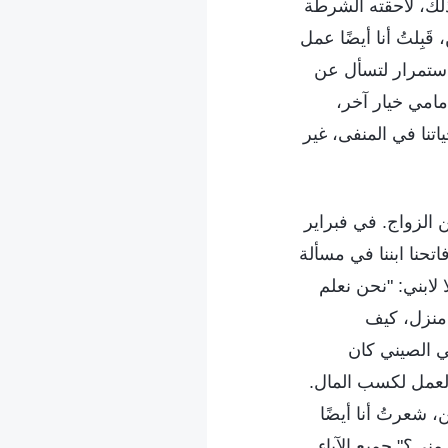
 ذلك، لاحقته الشرطة
بِلتُ أنا أيضًا عمل
باستمرار لتسأل عن
أمامي خيار آخر،
اتنا في المنفى، غير
الزواج. في فبراير
 فاتحنا ابننا في مسألة
 لابني: "نحن نعلم
ن منزل، كيف
ي الصيني كان
العمل لكسب المال.
، شعرتُ أنا أيضًا
 مني؟" جميع الآباء