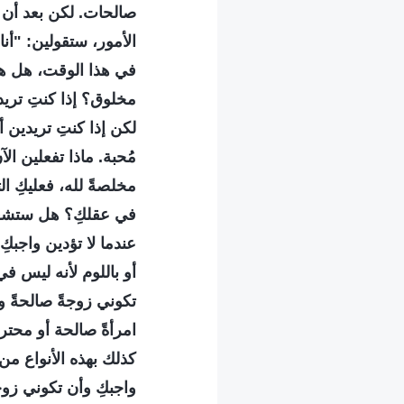
صالحات. لكن بعد أن 
الأمور، ستقولين: "أ
في هذا الوقت، هل هنا
مخلوق؟ إذا كنتِ تريدي
لكن إذا كنتِ تريدين أ
مُحبة. ماذا تفعلين ال
مخلصةً لله، فعليكِ ال
في عقلكِ؟ هل ستشعري
عندما لا تؤدين واجبك
أو باللوم ﻷنه ليس في 
تكوني زوجةً صالحةً وأ
امرأةً صالحة أو محترم
كذلك بهذه الأنواع من
واجبكِ وأن تكوني زوج