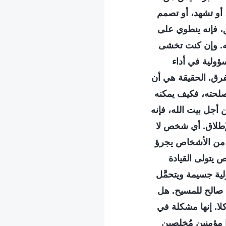
 أو تشهد، أو تصمم
ق، فإنه ينطوي على
له. وإن كنت تخشى
ؤولية في أداء
فرق. الحقيقة هي أن
صلحته، فكيف يمكنه
 أجل بيت الله، فإنه
الإطلاق. أي شخص لا
ع من الأشخاص يجرؤ
يتولى القيادة
ية جسيمة ويتحمَّل
ي صالح للمسيح. هل
لا. إنها مشكلة في
 مؤمنين مُخلِصين