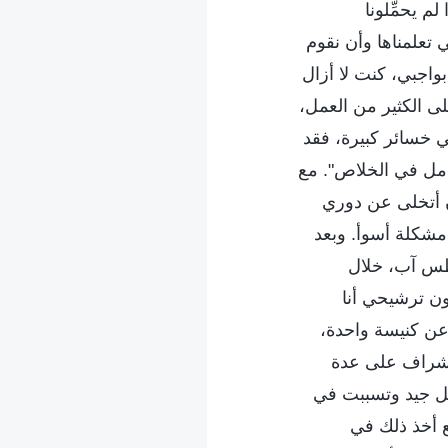
م يحمِّلونا
 تعلمناها وأن نقوم
بواجبي، كنت لا أزال
لى الكثير من العمل،
 خسائر كبيرة، فقد
 أمل في الخلاص". مع
ن أتخلى عن دوري
 مشكلة أسوأ. وبعد
سطس آب، خلال
ون ترشيحي أنا
عن كنيسة واحدة،
لإشراف على عدة
كل جيد وتسببت في
 أخذ ذلك في