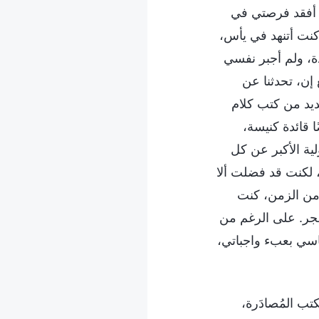
ن أفقد فرصتي في
 كنت أتنهد في يأس،
دة، ولم أجبر نفسي
إن، تحدثنا عن
ديد من كتب كلام
 قائدة كنيسة،
ة الأكبر عن كل
، لكنت قد فضلت ألا
 من الزمن، كنت
جر. على الرغم من
ساسي بعبء واجباتي،
تب المُصادَرة،