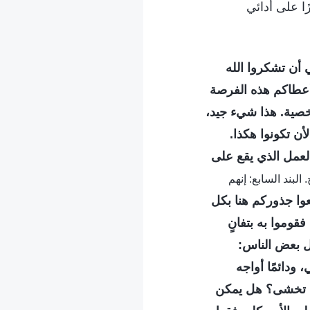
ا على أدائي
ي أن تشكروا الله
 أعطاكم هذه الفرصة
شخصية. هذا شيء جيد،
أن تكونوا هكذا.
لعمل الذي يقع على
سيح. البند السابع: إنهم
عوا جذوركم هنا بكل
قوموا به بتفانٍ
ول بعض الناس:
دائمًا أواجه
مَّ تخشى؟ هل يمكن