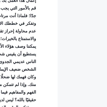
إكمال هذا العمل بك و
قم بالأمور التي يجب 
جدًا؛ فلماذا أنت مر
وتفكر في خططك الاح
عدم محاولة إحراز تق
والاستمتاع بالخيرات؛
يمكننا وصف هؤلاء ا
يستطيع أن يقيس شخصية
الناس عديمي الجدوى،
الشخص ضعيف الإيمان ل
وكان فهمك لها ضحلًا 
منك. وإذا لم تتمكن 
الفهم والمفاهيم فيما ي
حقيقيًا بالله؟ ليس لد