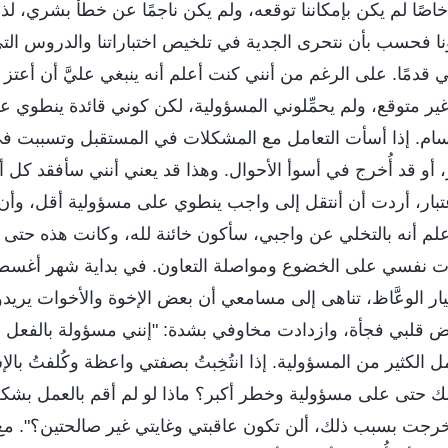
اصًا لم يكن بإمكاننا توقعه، ولم يكن ناجمًا عن خطأ بشري، لذا ل
نا فحسب بأن نتحرى الجدية في تلخيص اختباراتنا والدروس التي
ضي قدمًا. على الرغم من أنني كنت أعلم أنه ينبغي عليَّ أن أعتز 
ا غير متوقع، ولم يحمِّلوني المسؤولية، لكن كوني قائدة ينطوي ع
م. إذا أسأت التعامل مع المشكلات في المستقبل وتسببت في
 أو قد أُخرج في أسوأ الأحوال. وهذا قد يعني أنني سأفقد كل
اعتبار، أردت أن أنتقل إلى واجب ينطوي على مسؤولية أقل، وأ
علم أنه بالتخلي عن واجبي، سأكون خائنة لله، وكانت هذه حتى
جبرت نفسي على الخضوع ومواصلة التعاون. في بداية شهر أغ
تيار الوعَّاظ، تناهى إلى مسامعي أن بعض الإخوة والأخوات يريد
بض قلبي فجأة، وازدادت مخاوفي بشدة: "إنني مسؤولة بالفعل 
الكثير من المسؤولية. إذا انتُخِبتُ بصفتي واعظة وكُلفتُ با
ك حتى على مسؤولية وخطر أكبر؟ ماذا لو لم أقم بالعمل بش
خرجت بسبب ذلك، ألن تكون عاقبتي وغايتي غير صالحتين؟". مع