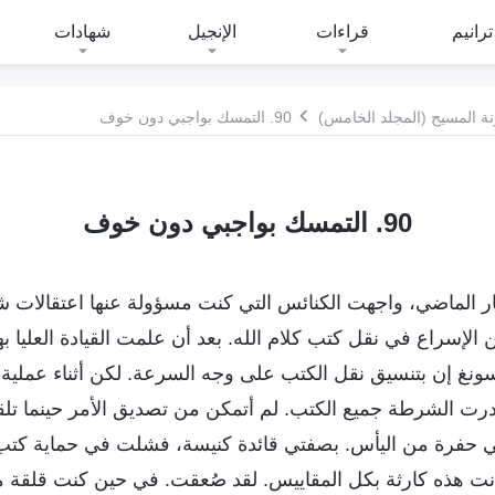
ترانيم
قراءات
الإنجيل
شهادات
ة المسيح (المجلد الخامس)
90. التمسك بواجبي دون خوف
90. التمسك بواجبي دون خوف
ار الماضي، واجهت الكنائس التي كنت مسؤولة عنها اعتقالات شن
 الإسراع في نقل كتب كلام الله. بعد أن علمت القيادة العليا به
ونغ إن بتنسيق نقل الكتب على وجه السرعة. لكن أثناء عملية 
درت الشرطة جميع الكتب. لم أتمكن من تصديق الأمر حينما ت
حفرة من اليأس. بصفتي قائدة كنيسة، فشلت في حماية كتب 
ت هذه كارثة بكل المقاييس. لقد صُعقت. في حين كنت قلقة م