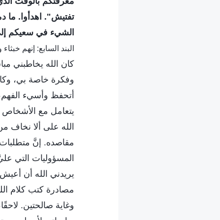
معرفتكم بالوقت الذي 
تفتيش". اهدأوا. ما د
الشيء في سعيكم إلى
البند السابع: إنهم خبثاء
كان الله يخاطبني مبا
وفكرة خاصة بي، وكان 
أتحفظ وأسيء الفهم، ف
يتعامل مع الأشخاص ذ
الله على ألا نخاف م
مقاصده. إنَّ متطلبات
المسؤوليات التي عليَ
يريدني الله أن أعيش
مصادرة كتب كلام الله
وغاية صالحتين. لاحقًا،