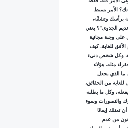
لى الأمر كله. فقط
اتك؟ الأمر بسيط
ة برأسك وتشقّه،
ديم الجدوى"؟ يعني
 على وجبة مجانية
الأفق للغاية. كيف
، وكل شخص دنيء
راء مثله. هؤلاء
 ما الذي يجعل
 للغاية من الحقائق،
يفعله، وكل ما يطلبه
وك والتصورات وسوء
ن تمتلك إيمانًا
قلقون من عدم