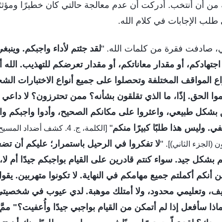
 من أن أُنتخب. أدركت أن عدم معالجة حالتي كان خطيرًا ومؤثرً
لب الإجابات في كلام الله.
ي، صادفت فقرة من كلمات الله. "
لقد جئتم لأداء واجبكم. وينبغ
تهادكم، أو مقدار معاناتكم، أو مقدار تعرضكم للتهذيب. الله
اع المواقف المختلفة وتحصلوا على جميع أنواع الاختبارات ال
ا الحق. إذًا، ما الذي تقلقون بشأنه؟ ممن تحترزون؟ لا داعي ل
بشكل طبيعي، واعثروا على مكانكم الصحيح، وأدوا واجبكم وا
في. وليس هذا طلبًا كبيرًا منكم
"
[الكلمة، ج. 4. كشف أضداد الم
. "
لا تفكروا في الرحيل باستمرار؛ عليكم أن تض
(الجزء الثاني)]
بشكل جيد. سواء كنتم قادرين على القيام بواجبكم جيدًا أم لا، ف
ن أنكم أكملتم جميع مهامكم في النهاية. لا تكونوا متهربين. يق
 وتعليمي محدود، ولا أمتلك موهبة. لدي عيوب في شخصيتي، و
ذا سأفعل إذا لم أتمكن من القيام بواجبي جيدًا وأُعفيت؟" م