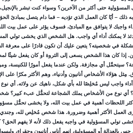
 المسؤولية حتى أكثر من الآخرين؟ وسواء كنت تبشر بالإنجيل،
ه ذلك – أيًا كان العمل الذي تؤديه – فما دام يتصل بمبادئ الح
اء واجبك لا يتوافق مع المبادئ، فسوف يؤثر على عمل بيت ال
دئذ لا يمكنك أداء أي واجب. هل الشخص الذي يخشى تولي المس
مشكلة في شخصيته؟ يتعين عليك أن تكون قادرًا على معرفة ال
. إذا كان هذا الشخص يسعى إلى الثروة أو كان يفعل شيئًا لم
؟ سيتحمَّل أي مجازفة. ولكن عندما يفعل أمورًا للكنيسة، ومن
. مِثل هؤلاء الأشخاص أنانيون وأدنياء، وهم الأكثر مكرًا على 
أداء واجب ليس مُخلِصًا لله بأي شكل، ناهيك عن ولائه. أي نو
 أي نوع من الأشخاص يملك الشجاعة لتحمُّل عبء كبير؟ شخص 
كثر اللحظات أهمية في عمل بيت الله، ولا يخشى تحمُّل مسؤول
 يرى العمل الأكثر أهمية وضرورة. هذا شخص مُخلِص لله، وجند
شى تولي المسؤولية في واجبه يفعل ذلك لأنه لا يفهم الحق؟ ك
 حس بالعدالة أو المسؤولية، إنهم أناس أنانيون وحقراء، وليسوا