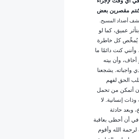
 في أي وقت لإجراء
و كنتم مقصرين بعض
لمة، ج. 4. كشف أضداد المسيح.
تأثر عميق، كما لو
 يُمحِّص كل خاطرة
أنني كنت دائمًا ما
أخاف، وأن بيته
 واجباته. يشجعنا
لب الحق لفهم
 أن أتمكن من تحمل
وذات إنسانية. لا
 وبعد حادثة
 في أن أحظى بعاقبة
ة لرحمة الله وأقوم