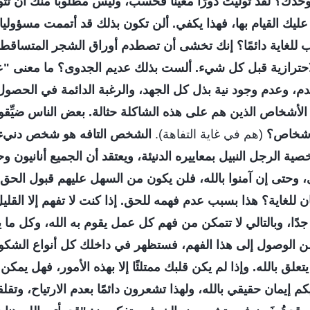
حدك؟ لقد تولّيت دورًا معينًا فحسب، وليس مطلوبًا منك أن تتو
عليك القيام بها، فهذا يكفي. ألن تكون بذلك قد أتممت مسؤولي
تاب للغاية دائمًا؟ إنك تخشى أن تصطدم أوراق الشجر المتساقط
ترازية قبل كل شيء. ألست بذلك عديم الجدوى؟ ما معنى "ع
دم، وعدم وجود نية بذل كل الجهد، والرغبة الدائمة في الحصول
 الأشخاص الذين هم على هذه الشاكلة حثالة. بعض الناس ضيِّقو 
لأشخاص؟
(هم في غاية التفاهة).
الشخص التافه هو شخص دنيء
 الرجل النبيل بمعاييره الدنيئة، ويعتقد أن الجميع أنانيون وحق
 وحتى إن آمنوا بالله، فلن يكون من السهل عليهم قبول الحق.
لغاية؟ هذا بسبب عدم فهمه للحق. إذا كنت لا تفهم إلا القليل
جدًا، وبالتالي لا تتمكن من فهم كل عمل يقوم به الله، وكل ما 
من الوصول إلى هذا الفهم، فستظهر في داخلك كل أنواع الشك
تعلق بالله. وإذا لم يكن قلبك ممتلئًا إلا بهذه الأمور، فهل يمكن أ
يكم إيمان حقيقي بالله، ولهذا تشعرون دائمًا بعدم الارتياح، وت