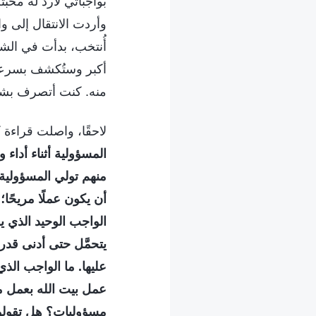
بواجباتي لأرد له محب
وأردت الانتقال إلى وا
أُنتخب، بدأت في الش
أكبر وستُكشف بسرعة 
منه. كنت أتصرف بشك
لاحقًا، واصلت قراءة 
المسؤولية أثناء أداء 
منهم تولي المسؤولية.
أن يكون عملًا مريحًا؛ و
الواجب الوحيد الذي ي
يتحمَّل حتى أدنى ق
عليها. ما الواجب الذ
عمل بيت الله بعمل م
مسؤوليات؟ هل تقولون