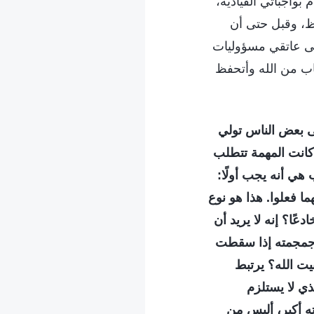
بواجباتي القيادية،
ّاظ، وقبل حتى أن
لى عاتقي مسؤوليات
اب من الله وأتحفظ
بعض الناس تولي
ا كانت المهمة تتطلب
هي أنه يجب أولًا:
مهما فعلوا. هذا هو نوع
ًا؟ إنه لا يريد أن
 جمجمته إذا سقطت
يت الله؟ يرتبط
ذي لا يستلزم
ه أكبر، أليس من