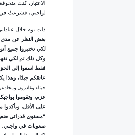
الاعتبار، كنت متخوفة
لواجبي، فشرعتُ في ط
ذات يوم خلال عبادات
بغض النظر عن مدى اج
لكي تختبروا جميع أنو
وكل ذلك تم لكي تفهمو
فقط اسعوا إلى الحق 
عاتقكم جيدًا، وهذا يك
خبثاء وغادرون ومخادعون 
عزم، وتقوموا بواجبكم 
على الأقل، وتأكدوا م
"مستوى قدراتي ضعيف،
صعوبات في واجبي. ما