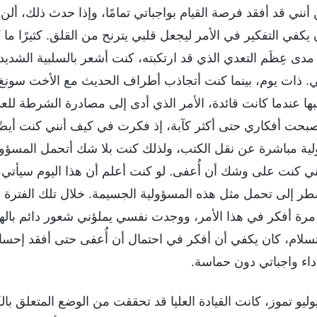
نني قد أفقد فرصة القيام بواجباتي تمامًا، وإذا حدث ذلك، أل
يكفي التفكير في الأمر ليجعل قلبي يترنح من القلق. كثيرًا ما
دى عِظَم التعدي الذي قد ارتكبته، كنت أشعر بالسلبية الشدي
اتي. ذات يوم، بينما كنت أتجاذب أطراف الحديث مع الأخت سونغ 
ها عندما كانت قائدة، الأمر الذي أدى إلى مصادرة الشرطة للع
أصبحت أفكاري حتى أكثر كآبة، إذ فكرت في كيف أنني كنت أيضًا
ة مباشرة عن نقل الكتب، ولذلك كنت بلا شك أتحمل المسؤولي
نني كنت على وشك أن أُعفى. لو كنت أعلم أن هذا اليوم سيأتي
ضطر إلى تحمل مثل هذه المسؤولية الجسيمة. خلال تلك الفترة
رة أفكر في هذا الأمر، ووجدت نفسي يملؤني شعور دائم باله
لاستسلام، كان يكفي أن أفكر في احتمال أن أُعفى حتى أفقد إح
أداء واجباتي دون حماسة.
و تموز، كانت القيادة العليا قد تحققت من الوضع المتعلق بالك