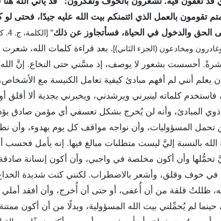
قد تُعفَون فيه. تشعرون بالخوف وتفكرون: "قد يأتي الله هنا
متم تقومون بالعمل الذي ائتمنكم بيت الله عليه جيدًا، فحتى ل
 الحق والدخول في الحياة، فسأتجاوز عن ذلك
"
[الك
. بعد قراءة كلمات الله، شعرت ب
 وغادرون ومخادعون (الجزء الثاني)]
شرةً. أحسست بشعور لا يوصف، إذ مسَّني حتى النخاع. إنَّ الله
يعلم أنني لم أفهم مبادئ كيفية تعامل الكنيسة مع الأشخاص، و
استخدم كلماته لينيرني ويرشدني، ويخبرني بجدية ألا أقلق أو 
وي المبادئ، وأنه لن يُخرج بشكل تعسفي أي مؤمن صادق يؤدي
ن تحمل المسؤوليات، وأن نواجه مواقف كل يوم بهدوء، وأن نط
 الله بالنسبة إليَّ ليست متطلبات مبالغ فيها. إنه يأمل فحسب
ّ تحمُّلها وأن أكون مخلصة في واجبي، وأن أكون إنسانة صادقة 
 في خوف وقلق، وأشعر بالاضطراب. لكنني كنت شديدة الخداع،
، ظللتُ قلقة من أن أُعفى، أو حتى أن أُخرج، وأن أفقد أملي
 حينما لم يُحمِّلني بيت الله المسؤولية، وبدلًا من أن أكون ممتن