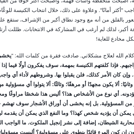
ته، أصبحتُ متحفظة وأسأت فهمه، وأصبحت أكثر خوفًا من القيام 
جب "أكثر أمانًا". وعلاوة على ذلك، خلال انتخاب الكنيسة للوعَ
عور بالقلق من أنه مع وجود نطاق أكبر من الإشراف، ستقع ع
أكبر، لذلك لم أرغب في المشاركة في الانتخابات. ظللت أرت
ل مخادع للغاية!
كلام الله لعلاج مشكلاتي. صادفت فقرة من كلمات الله: "
يخشى 
واجبهم. فإذا كلفتهم الكنيسة بمهمة، سوف يفكرون أولًا فيما إذ
 وإن كان الأمر كذلك، فلن يقبلوا بها. وشروطهم لأداء أي واجب 
ثانيًا: ألا يكون مجهدًا أو مرهقًا؛ وثالثًا: ألا يتولوا أي مسؤولية 
ؤدونه. أي نوع من الأشخاص هذا؟ أليس هذا شخصًا مراوغًا ومخادع
در من المسؤولية. بل إنه يخشى أن أوراق الأشجار سوف تهشم
ي يمكن أن يؤديه شخص كهذا؟ وما النفع الذي يمكن أن يقدمه لب
حاربة الشيطان، إضافة إلى نشر إنجيل الملكوت. ما الواجب ال
 إن كون المرء قائدًا ينطوي على مسؤولية؟ أليست مسؤوليات