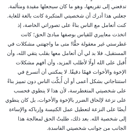
تدفعني إلى تقريعها، وهو ما كان سيجعلها مقيدة ومتألمة.
جعلني هذا أدرك أن شخصيتي المتكبرة كانت بالغة للغاية.
كنت أتعامل مع الناس بناءً على تصوراتي الخاصة، إذ
اتخذت معاييري للقياس بوصفها مبادئ الحق؛ كانت
غطرستي غير معقولة حقًّا! متى ما واجهتني مشكلات في
المستقبل، فلا بد لي أن أتعامل معها بقلب يتقي الله، وأن
أُقبل على الله أولًا لأطلب المزيد، وأن أفهم مشكلات
الإخوة والأخوات فهمًا دقيقًا. لا يمكنني أن أتسرع في
استنتاجاتي بشكل أعمى أو أن أُبكِّت الناس دون تمييز بناءً
على شخصيتي المتغطرسة، لأن هذا لا ينطوي فحسب
على نزعة لإلحاق الضرر بالإخوة والأخوات، بل كان ينطوي
أيضًا على النزعة لتعطيل عمل الكنيسة وإرباكه والإساءة
إلى شخصية الله. بعد ذلك، طلبتُ الحق لمعالجة هذا
الجانب من جوانب شخصيتي الفاسدة.