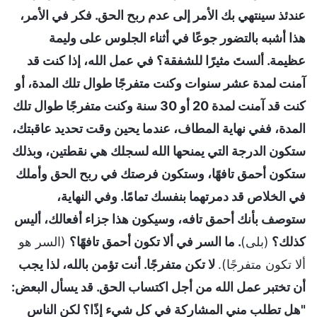
عندئذ سينتهي بك الأمر إلى عدم ربح الحق. فكر في الأمر،
هذا أشبه بالتضور جوعًا في أثناء الجلوس على وليمة
عظيمة. ألستَ مثيرًا للشفقة؟ في عمل الله، إذا كنت قد
آمنت لمدة عشر سنوات وكنت متفرجًا طوال تلك المدة، أو
كنت قد آمنت لمدة 20 أو 30 سنة وكنت متفرجًا طوال تلك
المدة، ففي نهاية المطاف، عندما يحين وقت تحديد عاقبتك،
ستكون الدرجة التي يمنحها الله لسجلك هي نقطتين، وبذلك
ستكون أحمق تافهًا، وستكون فرصتك في ربح الحق وأملك
في الخلاص قد دمرتهما بنفسك تمامًا. وفي النهاية،
ستوصف بأنك أحمق تافه، وسيكون هذا جزاء أفعالك، أليس
كذلك؟
(بلى)
. ما السر في ألا تكون أحمق تافهًا؟
(السر هو
ألا تكون متفرجًا).
لا تكن متفرجًا. أنت تؤمن بالله، لذا يجب
أن تختبر عمل الله من أجل اكتساب الحق. قد يسأل البعض:
"هل تطلب مني المشاركة في كل شيء إذًا؟ لكن الناس