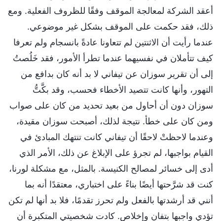
أعقد الشركة لمعالجة الموقف وفقًا للظروف الفعلية. ومع
ذلك، فقد حكمت على الموقف بشكل غير موضوعي.
عندما رأيت أن الاثنتين لم تتعاونا عادةً بانسجام ولم تعرفا
كيف تتأملان في نفسيهما عندما تطرأ الأمور، فقد خَلُصتُ
إلى أن تقرير سوزان عن تيفاني لا بد أنه كان بدافع من
التهور، وأنها كانت تتصيد الأخطاء فحسب، وقد بكَّتُّ
سوزان دون أن أحاول من بعيد تحديد من كان على صواب
ومن كان على خطأ. نتيجة لذلك، أصبحت سوزان مقيدة،
وعندما لاحظتْ لاحقًا أن تيفاني كانت تنتهك المبادئ في
القيام بواجبها، لم تجرؤ على الإبلاغ عن ذلك، الأمر الذي
أدى إلى خسائر لمصالح الكنيسة. بالمثل، مع مشكلة لورنا،
كنت قد شرَّحتها أيضًا بناءً على اختباري، معتقدًا أنه بما
أنني قد أرشدتها بالفعل ولم تحرز تقدمًا، فلا بد أنها لم تكن
تؤدي واجبها بتفانٍ وإخلاص. كادت شخصيتي المتكبرة أن