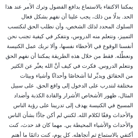
يمكننا الاكتفاء بالاستماع بدافع الفضول وترك الأمر عند هذا
الحد. بدلًا من ذلك، يجب علينا أن نفهم بشكل فعال
السلوك المحدد لذلك الشخص، وأن نطلب الحق لنكتسب
التمييز، ونتعلم منه الدروس، ونتفكر في كيفية تجنب نحن
أنفسنا الوقوع في الأخطاء نفسها، وألا نربك عمل الكنيسة
ونعطِّله. فقط من خلال هذه الطريقة يمكننا أن نفهم الحق
ونتعلم الدروس. فكرت في كيف أنَّ الله يعبِّر عن الكثير
من الحقائق ويدبِّر لنا أشخاصًا وأحداثًا وأشياء وبيئات
مختلفة لنتدرب على الدخول إلى واقع الحق. على سبيل
المثال، ظهور الأشخاص الأشرار والقادة الكذبة وأضداد
المسيح في الكنيسة يهدف إلى تدريبنا على رؤية الناس
والأحداث وفقًا لكلام الله. لكنني لم أكن جادًّا بشأن الناس
والأحداث والأشياء المحيطة بي. مهما كان قد حدث، كنت
أكتفي بالاستماع ثم أتجاهله. كل يوم، كنت دائمًا ما أهتم