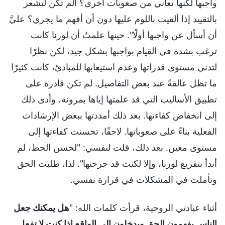
واجبها لكنها تعاني من صعوبات أخرى؟ ألم تكن لتشعر
بالتقييد إذا ألقيت باللوم عليها دون أن أفهم ما يجري؟ عليَّ
أن أسأل عن واجبها أولًا". حينها علمتُ أن لورنا كانت
ترغب بشدة في القيام بواجبها بشكل جيد، لكن نظرًا
لتدني مستوى قدراتها وعدم استيعابها للمبادئ، كانت كثيرًا
ما تظل عالقةً عند بعض التفاصيل. لم تكن قادرة على
تطبيق الأساليب التي قد علمتها إياها بمرونة، وأدى ذلك
إلى انخفاض كفاءتها. بعد ذلك أمددتها ببعض الإرشادات
الفعلية بناءً على صعوباتها. لاحقًا، تحسنت كفاءتها إلى
مستوى معين. بعد ذلك، قلت لنفسي: "لحسن الحظ، لم
أبدأ بتقريع لورنا، وإلا لكنت قد جرحتها". لذا، طلبت الحق
وتأملت في المشكلات في قرارة نفسي.
أثناء عبادتي الروحية، قرأت كلمات الله: "
هل يمكنك جعل
الناس يفهمون الحق ويدخلون إلى الواقع إذا كنت لا تفعل