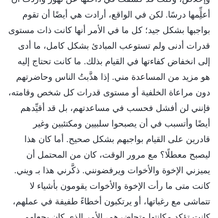
أعلِِّمها درسًا. لكن في الواقع، أرادت هي أيضًا أن تقوم
بواجبها بشكل جيد؛ كل ما في الأمر أنها كانت ذات مستوى
قدرات أدنى ولم تستوعب المبادئ بشكل كامل، ما أدى
إلى انخفاض كفاءتها في القيام بذلك. ما كانت تحتاج إليه
هو مزيد من المساعدة مني. إذا هذَّبتُ الناس وحاضرتهم
دون مراعاة الخلفية أو مستوى قدرات كل شخص وقامته،
فإنني لن أفشل فحسب في مساعدتهم، بل قد أقيِّدهم
أيضًا وأتسبب في أن يصبحوا سلبيين ومكتئبين وغير
قادرين على القيام بواجبهم بشكل صحيح. أما كان هذا
ليصبح معطلًا؟ مع مرور الوقت، كان من المحتمل أن
يميزني الإخوة والأخوات ويرفضونني. ذكَّرني هذا بـ ويني.
كانت متى ما رأت الإخوة والأخوات يقومون بأشياء لا
تتماشى مع رغباتها، أو يرتكبون أخطاءً طفيفة في عملهم،
كانت تؤكد مكانتها وتحاضرهم، الأمر الذي كان يجعلهم