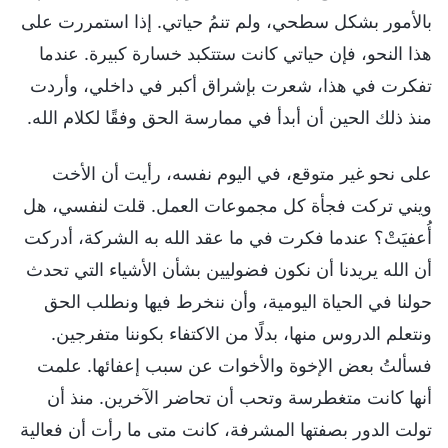
بالأمور بشكل سطحي، ولم تنمُ حياتي. إذا استمررت على
هذا النحو، فإن حياتي كانت ستتكبد خسارة كبيرة. عندما
تفكرت في هذا، شعرت بإشراق أكبر في داخلي، وأردت
منذ ذلك الحين أن أبدأ في ممارسة الحق وفقًا لكلام الله.
على نحو غير متوقع، في اليوم نفسه، رأيت أن الأخت
ويني تركت فجأة كل مجموعات العمل. قلت لنفسي، هل
أُعفيَتْ؟ عندما فكرت في ما عقد الله به الشركة، أدركت
أن الله يريدنا أن نكون فضوليين بشأن الأشياء التي تحدث
حولنا في الحياة اليومية، وأن ننخرط فيها ونطلب الحق
ونتعلم الدروس منها، بدلًا من الاكتفاء بكوننا متفرجين.
فسألتُ بعض الإخوة والأخوات عن سبب إعفائها. علمت
أنها كانت متغطرسة وتحب أن تحاضر الآخرين. منذ أن
تولت الدور بصفتها المشرفة، كانت متى ما رأت أن فعالية