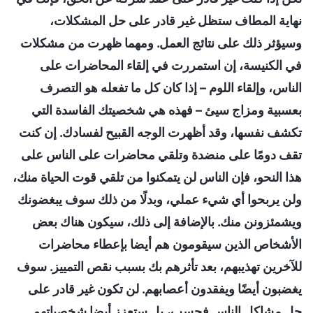
نهاية المطاف ستظل غير قادر على حل المشكلات،
وسيؤثر ذلك على نتائج العمل. ومهما ظهرت من مشكلات
في الكنيسة، إن استمررت في إلقاء المحاضرات على
الناس، وإلقاء اللوم – إذا كان كل ما تفعله هو التصرف
بعسبية ومزاج سيئ – فهذه هي شخصيتك الفاسدة التي
تكشف نفسها، وقد أظهرت الوجه القبيح لفسادك. إن كنت
تقف دومًا على منضدة وتلقي محاضرات على الناس على
هذا النحو، فإن الناس لن يتمكنوا من تلقي قوت الحياة منك،
ولن يربحوا أي شيء عملي، وبدلًا من ذلك سوف يبغضونك
ويشمئزونن منك. بالإضافة إلى ذلك، سيكون هناك بعض
الأشخاص الذين سيقومون هم أيضا بإعطاء محاضرات
للآخرين تهذيبهم، بعد تأثرهم بك بسبب نقص التمييز. سوف
يغضبون أيضًا ويفقدون أعصابهم. لن تكون غير قادر على
حل مشاكل الناس فحسب، بل ستعزز أيضا شخصياتهم