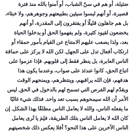
ضئيلة، أو هم في سنّ الشباب، أو آمنوا بالله منذ فترة
قصيرة، أو أنهم ليسوا سيئين بطبيعتهم وجوهرهم، ولا خبثاء،
بل هم جاهلون قليلًا أو يفتقرون إلى المقدرة، أو أنهم
يخضعون لقيود كثيرة، ولم يفهموا الحق أو يدخلوا الحياة
بعد، ولذا يصعب عليهم الامتناع عن القيام بأمور حمقاء أو
ارتكاب أفعال تدل على الجهل. لكن الله لا يركز على حماقة
الناس العابرة، بل ينظر فقط إلى قلوبهم. فإذا عزموا على
اتباع الحق، كانوا عندئذ على صواب، وعندما يكون هذا
هدفهم، فإن الله يراقبهم، وينتظرهم، ويمنحهم الوقت
ويقدّم لهم الفرص التي تسمح لهم بالدخول في الحق. ليس
الأمر أن الله سيمحوهم بسبب تعد واحد. فذلك شيء غالبًا
ما يفعله الناس، والله لا يعامل الناس مطلقًا بهذا الشكل. إن
كان الله لا يعامل الناس بتلك الطريقة، فلِمَ يا تُرى يعامل
الناس الآخرين على هذا النحو؟ أفلا يعكس ذلك شخصيتهم