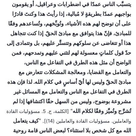
يتسبَّب الناس عمدًا في اضطرابات وعراقيل، أو يقومون
بواجبهم عمدًا بطريقةٍ لا مُبالية، إذا رأيتَ هذا وكنتَ قادرًا
على أن توضح لهم هذه الأشياء، وتُوبِّخهم، وتُساعدهم وفقًا
للمبادئ، فإنّ هذا يتوافق مع مبادئ الحقّ. إذا كنت تتجاهل
هذا أو تتغاضى عن سلوكهم وتتستَّر عليهم، بل وتتمادى إلى
حدّ قول كلماتٍ معسولة لهم لتثني عليهم وتمدحهم، فمن
الواضح أن مثل هذه الطرق في التفاعل مع الناس،
والتعامل مع القضايا، ومعالجة المشكلات تتعارض مع
مبادئ الحقّ وليس لها أيّ أساسٍ في كلام الله. لذا فإن هذه
الطرق في التفاعل مع الناس والتعامل مع المسائل غير
مشروعة بوضوح، وليس من السهل حقًا اكتشافها إذا لم
تُشرَّح وتُميَّز وفقًا لكلام الله
"
[الكلمة، ج. 5. مسؤوليات القادة
. "
كيف يتعامل
والعاملين. مسؤوليات القادة والعاملين (14)]
الله مع كل شخص بلا استثناء؟ لبعض الناس قامة روحية