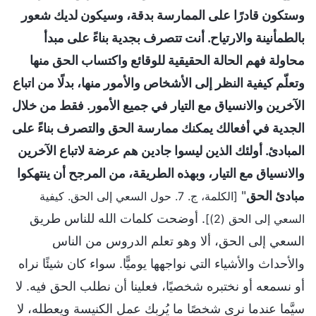
وستكون قادرًا على الممارسة بدقة، وسيكون لديك شعور
بالطمأنينة والارتياح. أنت تتصرف بجدية بناءً على مبدأ
محاولة فهم الحالة الحقيقية للوقائع واكتساب الحق منها
وتعلّم كيفية النظر إلى الأشخاص والأمور منها، بدلًا من اتباع
الآخرين والانسياق مع التيار في جميع الأمور. فقط من خلال
الجدية في أفعالك يمكنك ممارسة الحق والتصرف بناءً على
المبادئ. أولئك الذين ليسوا جادين هم عرضة لاتباع الآخرين
والانسياق مع التيار، وبهذه الطريقة، من المرجح أن ينتهكوا
مبادئ الحق
"
[الكلمة، ج. 7. حول السعي إلى الحق. كيفية
. أوضحت كلمات الله للناس طريق
السعي إلى الحق (2)]
السعي إلى الحق، ألا وهو تعلم الدروس من الناس
والأحداث والأشياء التي نواجهها يوميًّا. سواء كان شيئًا نراه
أو نسمعه أو نختبره شخصيًا، فعلينا أن نطلب الحق فيه. لا
سيَّما عندما نرى شخصًا ما يُربك عمل الكنيسة ويعطله، لا