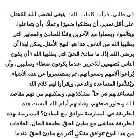
في طلبي، قرأت كلمات الله: "
ينبغي لشعب الله المُختار،
على أقل تقدير، أن يمتلكوا ضميرًا وعقلًا، وأن يتفاعلوا،
ويتآلفوا، ويعملوا مع الآخرين وفقًا للمبادئ والمعايير التي
يطلبها الله من الناس. هذا هو النهج الأمثل. يمكن لهذا أن
يرضي الله. إذًا، ما مبادئ الحقّ التي يطلبها الله؟ أن يكون
الناس مُتفهمين للآخرين عندما يكونون ضعفاء وسلبيين، وأن
يُراعوا آلامهم وصعوباتهم، ثم يستفسروا عن هذه الأشياء،
ويُقدِّموا المساعدة والدعم، ويقرأوا لهم كلام الله
لمساعدتهم في حلّ مشكلاتهم، وتمكينهم من فهم مقاصد
الله وتجاوز ضعفهم، وقيادتهم أمام الله. أليست هذه
الطريقة في الممارسة تتوافق مع المبادئ؟ الممارسة بهذه
الطريقة تتماشى مع مبادئ الحقّ. بطبيعة الحال، العلاقات
من هذا النوع تتوافق بشكلٍ أكبر مع مبادئ الحقّ. عندما