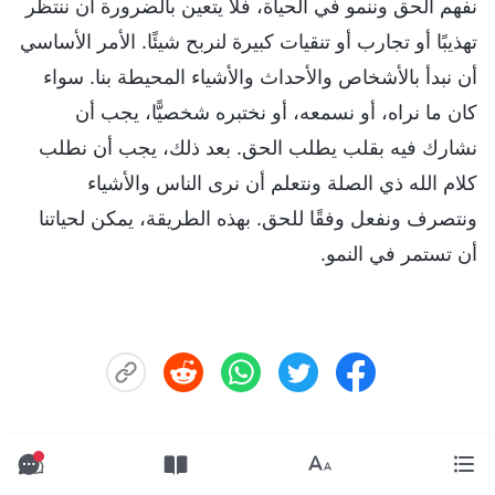
نفهم الحق وننمو في الحياة، فلا يتعين بالضرورة أن ننتظر
تهذيبًا أو تجارب أو تنقيات كبيرة لنربح شيئًا. الأمر الأساسي
أن نبدأ بالأشخاص والأحداث والأشياء المحيطة بنا. سواء
كان ما نراه، أو نسمعه، أو نختبره شخصيًّا، يجب أن
نشارك فيه بقلب يطلب الحق. بعد ذلك، يجب أن نطلب
كلام الله ذي الصلة ونتعلم أن نرى الناس والأشياء
ونتصرف ونفعل وفقًا للحق. بهذه الطريقة، يمكن لحياتنا
أن تستمر في النمو.
التالي:
2. درب جندي في التبشير بالإنجيل بين الصعود والهبوط