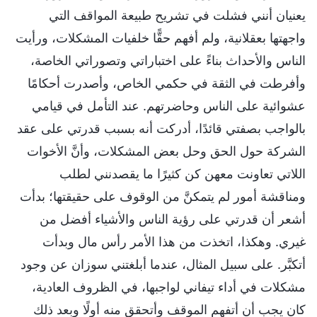
يعنيان أنني فشلت في تشريح طبيعة المواقف التي
واجهتها بعقلانية، ولم أفهم حقًّا خلفيات المشكلات، ورأيت
الناس والأحداث بناءً على اختباراتي وتصوراتي الخاصة،
وأفرطت في الثقة في حكمي الخاص، وأصدرت أحكامًا
عشوائية على الناس وحاضرتهم. عند التأمل في قيامي
بالواجب بصفتي قائدًا، أدركت أنه بسبب قدرتي على عقد
الشركة حول الحق وحل بعض المشكلات، وأنَّ الأخوات
اللاتي تعاونت معهن كن كثيرًا ما يقصدنني لطلب
ومناقشة أمور لم يتمكنَّ من الوقوف على حقيقتها؛ بدأت
أشعر أن قدرتي على رؤية الناس والأشياء أفضل من
غيري. وهكذا، اتخذت من هذا الأمر رأس مال وبدأت
أتكبَّر. على سبيل المثال، عندما أبلغتني سوزان عن وجود
مشكلات في أداء تيفاني لواجبها، في الظروف العادية،
كان يجب أن أتفهم الموقف وأتحقق منه أولًا وبعد ذلك