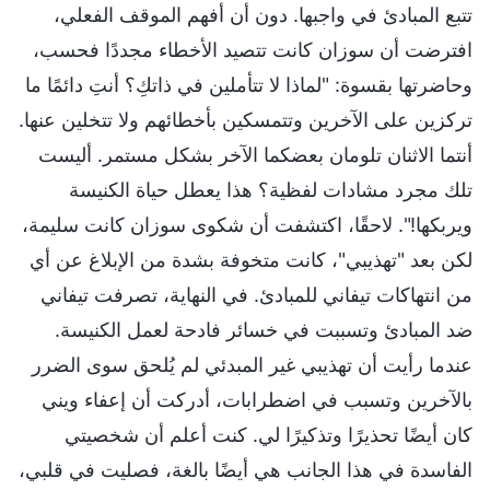
تتبع المبادئ في واجبها. دون أن أفهم الموقف الفعلي،
افترضت أن سوزان كانت تتصيد الأخطاء مجددًا فحسب،
وحاضرتها بقسوة: "لماذا لا تتأملين في ذاتكِ؟ أنتِ دائمًا ما
تركزين على الآخرين وتتمسكين بأخطائهم ولا تتخلين عنها.
أنتما الاثنان تلومان بعضكما الآخر بشكل مستمر. أليست
تلك مجرد مشادات لفظية؟ هذا يعطل حياة الكنيسة
ويربكها!". لاحقًا، اكتشفت أن شكوى سوزان كانت سليمة،
لكن بعد "تهذيبي"، كانت متخوفة بشدة من الإبلاغ عن أي
من انتهاكات تيفاني للمبادئ. في النهاية، تصرفت تيفاني
ضد المبادئ وتسببت في خسائر فادحة لعمل الكنيسة.
عندما رأيت أن تهذيبي غير المبدئي لم يُلحق سوى الضرر
بالآخرين وتسبب في اضطرابات، أدركت أن إعفاء ويني
كان أيضًا تحذيرًا وتذكيرًا لي. كنت أعلم أن شخصيتي
الفاسدة في هذا الجانب هي أيضًا بالغة، فصليت في قلبي،