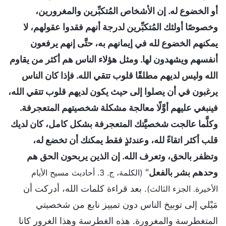
أو الخضوع له. إن الأشخاص المُتكبِّرين والمغرورين،
وخصوصًا أولئك المُتكبِّرين لدرجة أنهم فقدوا عقولهم، لا
يمكنهم الخضوع لله في إيمانهم به، حتَّى إنهم يرفعون
أنفسهم ويشهدون لها. ومثل هؤلاء الناس هم أكثر من يقاوم
الله وليس لديهم مطلقًا قلوب تتقي الله. فإذا كان الناس
يرغبون في أن يصلوا إلى حيث يكون لديهم قلوب تتقي الله،
فينبغي عليهم أوَّلًا معالجة مشكلة شخصيتهم المتعجرفة.
وكلَّما عالجت شخصيَّتك المتعجرفة بشكل كامل، كان لديك
قلب أكثر اتقاءً لله، وعندئذٍ فقط يمكنك أن تخضع له،
وتظفر بالحق، وتعرف الله. إن الذين يربحون الحق هم
وحدهم بشر بالفعل
"
(الكلمة، ج. 3. أحاديث مسيح الأيام
. بعد قراءة كلمات الله، أدركت أن
الأخيرة. الجزء الثالث)
مَيْلي إلى توبيخ الناس دون تمييز نابع من شخصيتي
المتغطرسة والمغرورة. هذه الغطرسة وهذا الغرور كانا