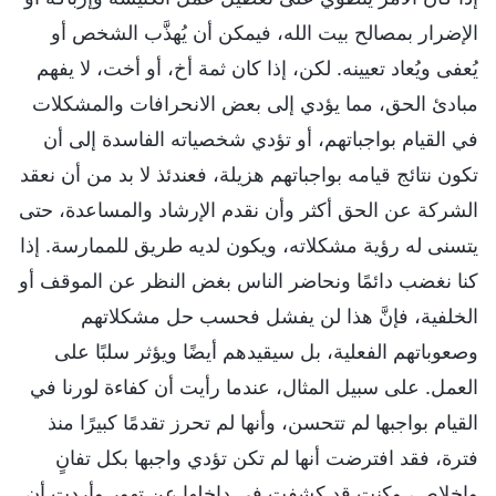
الإضرار بمصالح بيت الله، فيمكن أن يُهذَّب الشخص أو
يُعفى ويُعاد تعيينه. لكن، إذا كان ثمة أخ، أو أخت، لا يفهم
مبادئ الحق، مما يؤدي إلى بعض الانحرافات والمشكلات
في القيام بواجباتهم، أو تؤدي شخصياته الفاسدة إلى أن
تكون نتائج قيامه بواجباتهم هزيلة، فعندئذ لا بد من أن نعقد
الشركة عن الحق أكثر وأن نقدم الإرشاد والمساعدة، حتى
يتسنى له رؤية مشكلاته، ويكون لديه طريق للممارسة. إذا
كنا نغضب دائمًا ونحاضر الناس بغض النظر عن الموقف أو
الخلفية، فإنَّ هذا لن يفشل فحسب حل مشكلاتهم
وصعوباتهم الفعلية، بل سيقيدهم أيضًا ويؤثر سلبًا على
العمل. على سبيل المثال، عندما رأيت أن كفاءة لورنا في
القيام بواجبها لم تتحسن، وأنها لم تحرز تقدمًا كبيرًا منذ
فترة، فقد افترضت أنها لم تكن تؤدي واجبها بكل تفانٍ
وإخلاص، وكنت قد كشفت في داخلها عن تهور وأردت أن