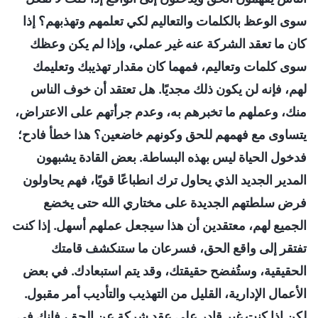
سوى الوعظ بالكلمات والتعاليم لكي تعلمهم وتهذبهم؟ إذا
كان ما تعقد الشركة عنه غير عملي، وإذا لم يكن وعظك
سوى كلمات وتعاليم، فمهما كان مقدار تهذيبك وتعليمك
لهم، فإنه لن يكون ذلك مجديًا. هل تعتقد أن خوف الناس
منك، وعملهم ما تخبرهم به، وعدم جرأتهم على الاعتراض،
يتساوى مع فهمهم للحق وكونهم خاضعين؟ هذا خطأ فادح؛
فدخول الحياة ليس بهذه البساطة. بعض القادة يشبهون
المدير الجديد الذي يحاول ترك انطباعًا قويًا، فهم يحاولون
فرض سلطتهم الجديدة على مختاري الله حتى يخضع
الجميع لهم، معتقدين أن هذا سيجعل عملهم أسهل. إذا كنت
تفتقر إلى واقع الحق، فسرعان ما ستنكشف قامتك
الحقيقية، وستُفضح حقيقتك، وقد يتم استبعادك. في بعض
الأعمال الإدارية، القليل من التهذيب والتأديب أمر مقبول.
لكن إذا كنت غير قادر على عقد شركة عن الحق، فإنك في