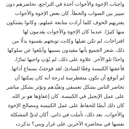
واجبات الإخوة والأخوات آخذة في التراجع، تحاضرهم دون
تمييز بين الصواب والخطأ. كان بعض الإخوة والأخوات
يعتريهم الخوف كلما أرادت متابعة عملهم، وكانوا يشتكون
منها كثيرًا. عندما كان الإخوة والأخوات يقدمون لها
اقتراحات، لم تكن تقبلها وكانت توبخهم بقسوة بدلًا من
ذلك. شعر الجميع بأنها مقيدون بسببها وأبلغوا عن سلوكها
واحدًا تلو الآخر. علاوة على ذلك، لم يُؤتِ واجبها ثمارًا،
فأعفتها الكنيسة وفقًا للمبادئ. لقد فوجئتُ بسماع أدائها.
لم أتوقع أن تكون متغطرسة لدرجة أنه كان يمكنها أن
تحاضر الناس بشكل تعسفي وتقيِّدهم وتؤثر بشكل مباشر
على عمل الإنجيل في الكنيسة. كان إعفاؤها هو بر الله.
كان ذلك أيضًا للحفاظ على عمل الكنيسة ومصالح الإخوة
والأخوات. بعد ذلك، تأملت في ذاتي. أكان لديَّ المشكلة
نفسها في محاضرة الآخرين على غرار ويني؟ تذكرت