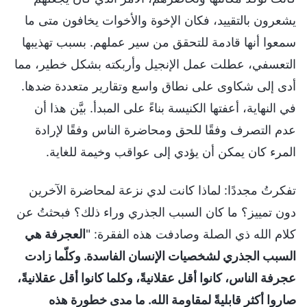
يشعرون بالتقييد، فكان الإخوة والأخوات يخافون متى ما
سمعوا أنها قادمة للتحقق من سير عملهم. بسبب تهذيبها
التعسفي، عطلت عمل الإنجيل وأربكته بشكل خطير، مما
أدى إلى شكاوى على نطاق واسع وتقارير متعددة ضدها.
في النهاية، أعفتها الكنيسة بناءً على المبدأ. بيَّن هذا أن
عدم التصرف وفقًا للحق ومحاضرة الناس وفقًا لإرادة
المرء كان يمكن أن يؤدي إلى عواقب وخيمة للغاية.
تفكرتُ مجددًا: لماذا كانت لدي نزعة لمحاضرة الآخرين
دون تمييز؟ ما كان السبب الجذري وراء ذلك؟ فبحثتُ عن
كلام الله ذي الصلة وصادفت هذه الفقرة: "
العجرفة هي
السبب الجذري لشخصيات الإنسان الفاسدة. وكلّما زادت
عجرفة الناس، كانوا أقل عقلانيةً، وكلما كانوا أقل عقلانيةً،
صاروا أكثر قابليةً لمقاومة الله. ما مدى خطورة هذه