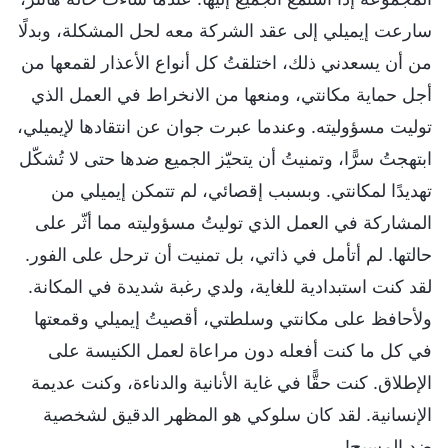
سارعت إيميلي إلى عقد الشركة معه لحل المشكلة، وبدلًا
من أن يسعدني ذلك، اختلقتُ كل أنواع الأعذار لقمعها من
أجل حماية مكانتي، ومنعها من الانخراط في العمل الذي
توليت مسؤوليته. وعندما عبرت جوان عن انتقادها لإيميلي،
ابتهجتُ سرًّا، وتمنيتُ أن يتحيّز الجميع ضدها حتى لا تُشكّل
تهديدًا لمكانتي. وبسبب إقصائي، لم تتمكن إيميلي من
المشاركة في العمل الذي توليتُ مسؤوليته مما أثّر على
حالتها. لم أتأمل في ذاتي، بل تمنيت أن ترحل على الفور.
لقد كنت استبدادية للغاية، ولدي رغبة شديدة في المكانة.
ولأحافظ على مكانتي وسلطتي، أقصيتُ إيميلي وقمعتها
في كل ما كنت أفعله دون مراعاة لعمل الكنيسة على
الإطلاق. كنت حقًّا في غاية الأنانية والدناءة، وكنت عديمة
الإنسانية. لقد كان سلوكي هو المظهر الدقيق لشخصية
ضد المسيح!