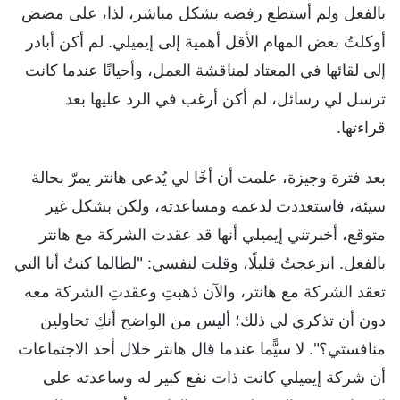
بالفعل ولم أستطع رفضه بشكل مباشر، لذا، على مضض
أوكلتُ بعض المهام الأقل أهمية إلى إيميلي. لم أكن أبادر
إلى لقائها في المعتاد لمناقشة العمل، وأحيانًا عندما كانت
ترسل لي رسائل، لم أكن أرغب في الرد عليها بعد
قراءتها.
بعد فترة وجيزة، علمت أن أخًا لي يُدعى هانتر يمرّ بحالة
سيئة، فاستعددت لدعمه ومساعدته، ولكن بشكل غير
متوقع، أخبرتني إيميلي أنها قد عقدت الشركة مع هانتر
بالفعل. انزعجتُ قليلًا، وقلت لنفسي: "لطالما كنتُ أنا التي
تعقد الشركة مع هانتر، والآن ذهبتِ وعقدتِ الشركة معه
دون أن تذكري لي ذلك؛ أليس من الواضح أنكِ تحاولين
منافستي؟". لا سيًّما عندما قال هانتر خلال أحد الاجتماعات
أن شركة إيميلي كانت ذات نفع كبير له وساعدته على