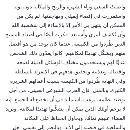
واصلتُ السعي وراء الشهرة والربح والمكانة دون توبة
واستمررت في إقصاء إيميلي ومهاجمتها، لم يكن من
الممكن أن ينتهي بي الأمر إلا بالإساءة إلى شخصية الله
وأن يُكشف أمري وأُستبعد. فكرت أيضًا في أضداد المسيح
الذين طُردوا من الكنيسة. عندما كان يوجد مَن هو أفضل
منهم ويشكّل تهديدًا لمكانتهم، كانوا يعدّون ذلك الشخص
عدوًّا لهم ويستخدمون مختلف الوسائل الدنيئة لقمعه
وإقصائه وتعذيبه وتحقيق هدفهم في الانفراد بالسلطة.
وفي النهاية طُردوا من الكنيسة بسبب أعمالهم الشريرة
الكثيرة. وبالمثل، فإن الحزب الشيوعي الصيني، من أجل
توطيد نظامه، يرغب باستماتة في أن يخضع له الجميع. إنه
لا يرحم أولئك الذين يمكن أن يشكّلوا تهديدًا لمكانته، ويريد
القضاء عليهم تمامًا، ويحاول الحفاظ على المكانة
والسلطة في قبضته إلى الأبد. وبالنظر إلى نفسي، هل