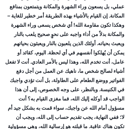
عملي، بل يسعون وراء الشهرة والمكانة ويتمتعون بمنافع
المكانة. إن القيام بالأشياء بهذه الطريقة أمر خطير للغاية –
وهكذا تكون مقاومة الله! أي شخص يسعى وراء الشهرة
والمكانة بدلاً من أداء واجبه على نحوٍ صحيح يلعب بالنار
ويعبث بحياته. أولئك الذين يلعبون بالنار ويعبثون بحياتهم
يمكن أن يُهلكوا أنفسهم في أي لحظة. اليوم، كقائد أو
عامل، أنت تخدم الله، وهذا ليس بالأمر العادي. أنت لا تفعل
أشياء لصالح شخص ما، ناهيك عن العمل من أجل دفع
الفواتير ووضع الطعام على الطاولة، بل أنت تؤدي واجبك
في الكنيسة. وبالنظر، على وجه الخصوص، إلى أن هذا
الواجب قد أوكله إليك الله، فما مغزى القيام به؟ أنت
مسؤول أمام الله عن واجبك، سواء قمت به بشكل جيد أم
لا؛ ففي النهاية، يجب تقديم حساب إلى الله، ويجب أن
تكون هناك عاقبة. ما قبلته هو إرسالية الله، وهي مسؤولية