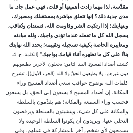
مقدَّسة، لذا مهما زادت أهميتها أو قلت، فهي عمل جاد. ما
مدى جدية ذلك؟ إنها تتعلق مباشرة بمستقبلك ومصيرك،
وبنهايتك؛ إذا ارتكبت الشر وقاومت الله، فستدان وتُعاقب.
يسجل الله كل ما تفعله عندما تؤدي واجبك، ولله مبادئه
ومعاييره الخاصة بكيفية تسجيله وتقييمه؛ يحدد الله نهايتك
بناءً على كل ما تظهره أثناء قيامك بواجبك
"
[الكلمة، ج. 4.
كشف أضداد المسيح. البند الثامن: يجعلون الآخرين يطيعونهم
. تشرح
دون غيرهم، ولا يطيعون الحقَّ ولا الله (الجزء الأول)]
كلمات الله بوضوح عواقب سعي أضداد المسيح وراء
المكانة. إن أضداد المسيح لا يسعون إلى الحق، بل يسعون
فحسب وراء السمعة والمكانة؛ هم يقدِّمون بالسلطة
والمكانة على كل شيء، ويتشبثون بالسلطة ويرفضون
التخلي عنها، ويريدون أن يكونوا السلطة الوحيدة ولا
يسمحون لأي شخص آخر بالمشاركة في عملهم. وفي