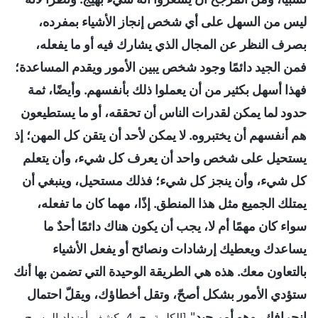
ليس من السهل على أي شخص إنجاز الأشياء بمفرده،
بصرف النظر عن المجال الذي يشارك فيه أو ما يفعله،
فمن الجيد دائمًا وجود شخص يبين الأمور ويقدم المساعدة؛
فهذا أسهل بكثير من أن يعملوا ذلك بأنفسهم. وأيضًا، ثمة
حدود لما يمكن لقدرات الناس أن تحققه، أو ما يستطيعون
هم أنفسهم أن يختبروه. لا يمكن لأحد أن يتقن كل المهن؛ إذ
يستحيل على شخص واحد أن يعرف كل شيء، وأن يتعلم
كل شيء، وأن ينجز كل شيء؛ فذلك مستحيل، وينبغي أن
يمتلك الجميع مثل هذا المنطق. إذًا، مهما كان ما تفعله،
سواء كان مهمًا أم لا، يجب أن يكون هناك دائمًا أحدٌ ما
يساعدك ويعطيك إرشادات ونصائح أو يفعل الأشياء
بالتعاون معك. هذه هي الطريقة الوحيدة التي تضمن بها أنك
ستؤدي الأمور بشكل أصحّ، وتقل أخطاؤك، ويقلّ احتمال
انحرافك، وهو أمر جيد
"
[الكلمة، ج. 4. كشف أضداد المسيح.