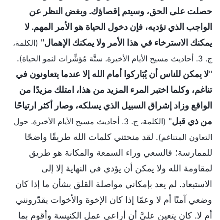
حصلت على الحق، وسيتم إقصاؤك. وبغض النظر عن
الواجب الذي تؤديه، فإن دخول الحياة هو الأمر المهم. لا
يمكنك الاسترخاء في هذا الأمر ولا يمكنك الإهمال
"
(الكلمة،
.
ج. 3. أحاديث مسيح الأيام الأخيرة. ستَّة مُؤشِّرات لنمو الحياة)
"
لا يمكن للناس أن يُبَاركوا أمام الله إلا عندما يتعاونون في
تناغم، وكلما اختبر المرء المزيد من هذا، امتلك مزيدًا من
الواقع وزاد إشراق السبيل الذي يسلكه، وصار أكثر ارتياحًا
من ذي قبل
"
(الكلمة، ج. 3. أحاديث مسيح الأيام الأخيرة. حول
. لقد منحتني كلمات الله طريقًا واضحًا
التعاون المتناغم)
للممارسة؛ فالسعي وراء السمعة والمكانة هو طريق
لمقاومة الله ولا يمكن أن يؤدي في النهاية إلا إلى
الاستبعاد. لم يعد بإمكاني مواصلة القلق بشأن ما إذا كان
وضعي آمنًا أم لا وعمّا إذا كان الإخوة والأخوات يقدّرونني
أم لا. كان يتعين عليَّ أن أراعي عمل الكنيسة وأقوم بما