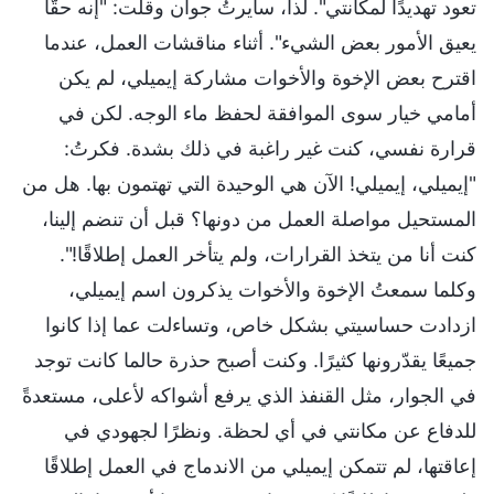
تعود تهديدًا لمكانتي". لذا، سايرتُ جوان وقلت: "إنه حقًّا
يعيق الأمور بعض الشيء". أثناء مناقشات العمل، عندما
اقترح بعض الإخوة والأخوات مشاركة إيميلي، لم يكن
أمامي خيار سوى الموافقة لحفظ ماء الوجه. لكن في
قرارة نفسي، كنت غير راغبة في ذلك بشدة. فكرتُ:
"إيميلي، إيميلي! الآن هي الوحيدة التي تهتمون بها. هل من
المستحيل مواصلة العمل من دونها؟ قبل أن تنضم إلينا،
كنت أنا من يتخذ القرارات، ولم يتأخر العمل إطلاقًا!".
وكلما سمعتُ الإخوة والأخوات يذكرون اسم إيميلي،
ازدادت حساسيتي بشكل خاص، وتساءلت عما إذا كانوا
جميعًا يقدّرونها كثيرًا. وكنت أصبح حذرة حالما كانت توجد
في الجوار، مثل القنفذ الذي يرفع أشواكه لأعلى، مستعدةً
للدفاع عن مكانتي في أي لحظة. ونظرًا لجهودي في
إعاقتها، لم تتمكن إيميلي من الاندماج في العمل إطلاقًا