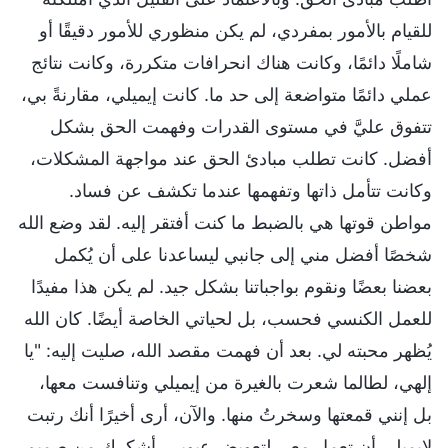
للقيام بالأمور بمفردي، لم يكن منظوري للأمور دقيقًا أو
شاملًا دائمًا، وكانت هناك انحرافات متكررة، وكانت نتائج
عملي دائمًا متواضعة إلى حد ما. كانت إيميلي، مقارنةً بي،
تتفوق عليَّ في مستوى القدرات وفهمت الحق بشكل
أفضل. كانت تطلب مبادئ الحق عند مواجهة المشكلات،
وكانت تتأمل ذاتها وتفهمها عندما تكشف عن فساد.
مواطن قوتها هي بالضبط ما كنت أفتقر إليه. لقد وضع الله
شخصًا أفضل مني إلى جانبي ليساعدنا على أن يُكمل
بعضنا بعضًا ونقوم بواجباتنا بشكل جيد. لم يكن هذا مفيدًا
للعمل الكنسي فحسب، بل لحياتي الخاصة أيضًا. كان الله
يُظهر محبته لي. بعد أن فهمت مقصد الله، صليت إليه: "يا
إلهي، لطالما شعرت بالغيرة من إيميلي وتنافست معها،
بل إنني قمعتها وسخرتُ منها. والآن، أرى أخيرًا أنك رتبت
لإيميلي أن تعمل معي لتعويض عيوبي. أشكرك من صميم