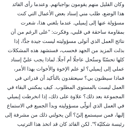
وكان القليل منهم يقومون بواجباتهم. وعندما رأى القائد
هذا الوضع، طلب مني إسناد بعض الأعمال التي كنت
مسؤولة عنها إلى إيميلي. عندما بلغني هذا، شعرت
بمقاومة ساحقة في قلبي، وفكرت: "على الرغم من أن
نتائج العمل الذي أتولى مسؤوليته ليست جيدة جدًّا، إذا
بذلت المزيد من الجهد فحسب، فستشهد هذه المشكلات
كلها تحسّنًا وستُحل عاجلًا أم آجلًا. لماذا يجب عليَّ إسناد
عملي إلى إيميلي؟ لو علم الإخوة والأخوات بهذا الأمر،
فماذا سيظنون بي؟ سيعتقدون بالتأكيد أن قدراتي في
العمل ليست بالمستوى المطلوب. كيف يمكنني البقاء في
المجموعة بعد ذلك؟ علاوة على ذلك، إذا انخرطت إيميلي
في العمل الذي أتولّى مسؤوليته وبدأ الجميع في الاستماع
إليها، فمن سيستمع إليّ؟ ألن يحولني ذلك من مشرفة إلى
رئيسة شكليّة؟". لكن القائد كان قد اتخذ هذا الترتيب