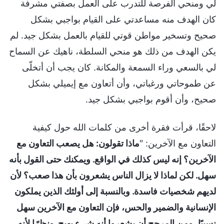
لي ومنحي الفرصة للتدرب على العمل بصفتي مشرفة
كان الهدف منه مساعدتي على القيام بواجبي بشكل
صحيح وتسخير مواطن قوتي للقيام بالعمل بشكل جيد. لم
يكن الهدف من ذلك هو منحي السلطة، ناهيك عن السماح
لي بالسعي وراء السمعة والمكانة. كان يجب أن أتخلّى
عن طموحاتي ورغباتي، وأن أتعاون مع إيميلي بشكل
صحيح، وأن أقوم بواجبي بشكل جيد.
لاحقًا، قرأت فقرة أخرى من كلمات الله حول كيفية
التعاون مع الآخرين: "
ماذا تقولون: هل يصعب التعاون مع
الآخرين؟ إنه ليس كذلك في الواقع. ويمكنك حتى القول بأنه
سهل. لكن لماذا لا يزال الناس يشعرون بأن هذا صعب؟ لأن
لديهم شخصيات فاسدة. وبالنسبة إلى أولئك الذين يملكون
الإنسانية والضمير والحس، فإن التعاون مع الآخرين سهل
نسبيًا، ومن المرجح أن يشعروا أنه شيء بهيج. ونظرًا لأنه