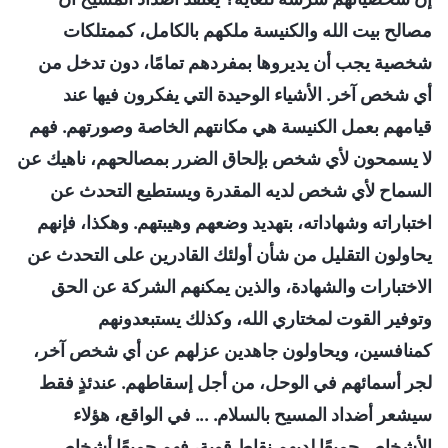
مصالح بيت الله والكنيسة ملكهم بالكامل، كممتلكات
شخصية يجب أن يديروها بمفردهم تمامًا، دون تدخل من
أي شخص آخر. الأشياء الوحيدة التي يفكرون فيها عند
قيامهم بعمل الكنيسة هي مكانتهم الخاصة وصورتهم. فهم
لا يسمحون لأي شخص بإلحاق الضرر بمصالحهم، ناهيك عن
السماح لأي شخص لديه المقدرة ويستطيع التحدث عن
اختباراته وشهاداته، بتهديد وضعهم وهيبتهم. وهكذا، فإنهم
يحاولون التقليل من شأن أولئك القادرين على التحدث عن
الاختبارات والشهادة، والذين يمكنهم الشركة عن الحق
وتوفير القوت لمختاري الله، وكذلك يستبعدونهم
كمنافسين، ويحاولون جاهدين عزلهم عن أي شخص آخر،
لجر أسمائهم في الوحل، من أجل إسقاطهم. عندئذٍ فقط
سيشعر أضداد المسيح بالسلام. ... في الواقع، هؤلاء
الأشخاص جميعًا لديهم نقاط قوية، فهم جميعًا أشخاص