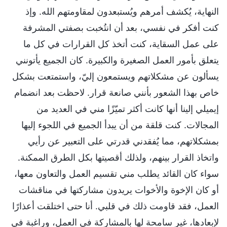
النهاية، يُكشف أمرهم ويُستبعدون لمقاومتهم الله. وإذ
كنت أفكر في نفسي، بعد أن انتُخبت بصفتي المشرفة
على عمل السقاية، كنت أتخذ كل القرارات في كل ما
يتعلق بأمور العمل الصغيرة والكبيرة. كان الجميع يأتونني
يسألون عن مشكلاتهم ويستمعون إليّ، واستمتعت بشكل
خاص بهذا الشعور بأنني صانعة قرار. لاحظت بعد انضمام
إيميلي إلينا أنها كانت أكثر تميّزًا مني في العديد من
المجالات. كنت قلقة من أن يبدأ الجميع في اللجوء إليها
بمشكلاتهم، مما يُفقدني قدرتي على التعبير عن رأيي
واتخاذ القرار بينهم، ولذلك أقصيتها بكل الطرق الممكنة.
سواء كان القائد يطلب مني تقسيم العمل والتعاون معها،
أو كان الإخوة والأخوات يريدون مشاركتها في مناقشات
العمل، فقد قاومت ذلك في قلبي. أنا حتى اختلقت أعذارًا
لإبعادها، غير سامحة لها بالمشاركة في العمل، وراغبة في