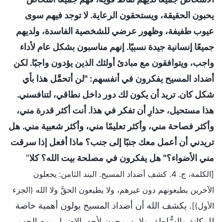
يحبون الحقيقة، ويستحقون الرعاية. لا توجد فيهم سوى
عيوب طفيفة، وظهور عرضي للشخصية الفاسدة، ولديهم
جميعًا إنسانية جيدة نسبيًا. إنهم مناسبون بشكل عام لأداء
واجب، ويتوافقون مع مبادئ أولئك الذين يؤدون واجبًا. لكن
أضداد المسيح يفكرون في أنفسهم: "لن أتحمَّل هذا بأي
شكل كان. تريد أن يكون لك دور داخل نطاقي، لتنافسني.
هذا مستحيل، حذارِ أن تفكر في هذا. أنت أكثر قدرة مني،
وأكثر فصاحة مني، وأكثر تعليمًا مني، وأكثر شعبية مني. هل
تريدني أن أعمل معك جنبًا إلى جنب؟ ماذا أفعل إذا سرقت
مني الأضواء؟" هل يفكرون في مصلحة بيت الله؟ كلا
"
[الكلمة، ج. 4. كشف أضداد المسيح. البند الثامن: يجعلون
الآخرين يطيعونهم دون غيرهم، ولا يطيعون الحقَّ ولا الله (الجزء
. يكشف الله أن أضداد المسيح يولون أهمية خاصة
الأول)]
للمكانة والسُّلطة، ولا يسمحون لأحد بالإضرار بمصالحهم.