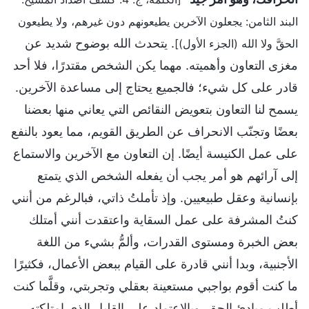
البند الثامن: يجعلون الآخرين يطيعونهم دون غيرهم، ولا يطيعون
. يتحدث الله بوضوح شديد عن
الحقَّ ولا الله (الجزء الأول)]
مغزى التعاون وأهميته. مهما يكن الشخص مقتدرًا، فلا أحد
قادر على كل شيء؛ فالجميع يحتاج إلى مساعدة الآخرين.
يسمح لنا التعاون بتعويض النقائص التي يعاني منها بعضنا
بعضًا وتجنّب الانحراف عن الطريق القويم، مما يعود بالنفع
على عمل الكنيسة أيضًا. إن التعاون مع الآخرين والاستماع
إلى آرائهم هو أمر يجب أن يفعله الشخص الذي يتمتع
بإنسانية وعقل طبيعيين. وإذ تأملتُ ذاتي، فبالرغم من أنني
كنتُ المشرفة على عمل السقاية واعتقدت أنني أمتلك
بعض الخبرة ومستوى القدرات، وألمُّ بشيء من اللغة
الأجنبية، وبدا أنني قادرة على القيام ببعض الأعمال، فكثيرًا
ما كنت أقوم بواجبي مستعينة بعقلي وتجربتي، وقلَّما كنت
أطلب مبادئ الحق. وبالاعتماد على القليل الذي امتلكته