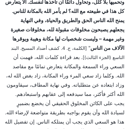
وتحميها بلا كلل، وتحاول دائمًا أن تأخذها لنفسك. ألا يتعارض
كل هذا في طبيعته مع الله؟ لم يأمر الله بالمكانة للناس.
يمنح الله الناس الحق والطريق والحياة، وفي النهاية
يجعلهم يصبحون مخلوقات مقبولة لله، مخلوقات صغيرة
وغير مهمة – وليست شخصيات لها مكانة وهيبة ويوقرها
الآلاف من الناس
"
[الكلمة، ج. 4. كشف أضداد المسيح. البند
. بعد قراءة كلمات الله، فهمت أن
التاسع (الجزء الثالث)]
السعي وراء السمعة والمكانة يتعارض تمامًا مع مقاصد
الله. وكلما زاد سعي المرء وراء المكانة، زاد بغض الله له،
وزاد ابتعاده عن متطلباته. وفي نهاية المطاف، سيقاومون
الله أكثر فأكثر، مما سيدفعه إلى عقابهم واستبعادهم.
يجب على الكائن المخلوق الحقيقي أن يخضع بضميرٍ
لسيادة الله وأن يقوم بواجبه بطريقة متواضعة لإرضاء الله.
هذا هو السعي الذي يجب أن يمتلكه الناس. إن تفضيل الله