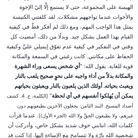
الهيمنة على المجموعة، حتى لا يستمع إلَّا إليّ الإخوة
والأخوات عندما تواجههم مشكلات. لقد كلفتني الكنيسة
بمثل هذا الواجب المهم، ومع ذلك لم أفكر قطّ في كيفية
القيام بهذا العمل بشكل جيد. وبدلًا من ذلك، أمضيت كل
وقتي في التفكير في كيفية عدم تفوّق إيميلي عليَّ وكيفية
الحفاظ على مكانتي. كانت رغبتي في السمعة والمكانة
قوية للغاية. يقول الله: "
أي شخص يسعى وراء الشهرة
والمكانة بدلاً من أداء واجبه على نحوٍ صحيح يلعب بالنار
ويعبث بحياته. أولئك الذين يلعبون بالنار ويعبثون بحياتهم
يمكن أن يُهلكوا أنفسهم في أي لحظة
"
[الكلمة، ج. 4. كشف
أضداد المسيح. البند الثامن: يجعلون الآخرين يطيعونهم دون
. عندما قرأت
غيرهم، ولا يطيعون الحقَّ ولا الله (الجزء الأول)]
كلمات الله، انتابني خوف شديد بشكل خاص، وأدركت أن
شخصية الله بارّة ولا تتسامح مع الإساءة إليها. إذا كنت قد