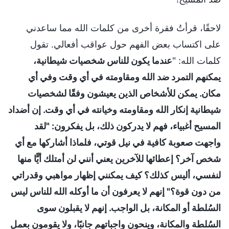
لاحقًا، قرأتُ فقرة أخرى من كلمات الله مما ساعدني
على اكتساب بعض الفهم حول عواقب أفعالي. تقول
كلمات الله: "
عندما يكون للناس شخصيات شيطانية،
يمكنهم التمرد ضد الله ومقاومته في أي وقت وفي أي
مكان. يمكن للأشخاص الذين يعيشون وفقًا لشخصيات
شيطانية إنكار الله ومقاومته وخيانته في أي وقت. إن أضداد
المسيح أغبياء، فهم لا يدركون ذلك، بل يفكرون: "لقد
واجهت صعوبة كافية في نيل قوتي، فلماذا أشاركها مع أي
شخص آخر؟ إعطائها للآخرين يعني أنني لن أمتلك أيًّا منها
لنفسي، أليس كذلك؟ كيف يمكنني إظهار مواهبي وقدراتي
من دون قوة؟" إنهم لا يعرفون أن ما أوكله الله للناس ليس
السُلطة أو المكانة، بل الواجب. إنهم لا يقبلون سوى
السُلطة والمكانة، وينحون واجباتهم جانبًا، ولا يقومون بعمل