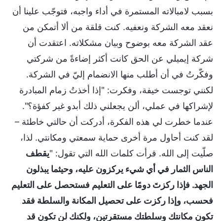
بسبب لامبالاته المستمرة في أداء واجبه، فتوجّب علينا أن
نعقد معه الشركة ونعفيه. كنت قلقة من ألا أتمكن من
عقد الشركة معه بوضوح وبيان مشكلاته. اعتقدت أن
شركة إيميلي عن الحق كانت أكثر إضاءةً من شركتي
وفكّرتُ في أن أطلب منها الانضمام إليّ في الشركة.
لكنني توجست خيفة، وفكرت: "إذا أخذتُ زمام المبادرة
لإشراكها في عملي، ألن يجعلني ذلك أبدو غير كفؤة؟".
عندما خطرت لي هذه الفكرة، أدركت أن حالتي خاطئة –
لقد كنت أحاول مرة أخرى حماية سمعتي ومكانتي. لذا،
صلّيت إلى الله. قرأت كلمات الله التي تقول: "
يقطف
الناس الثمار في أي شيء يركزون عليه، وحيثما يبذلون
الجهد. فإذا ركزتَ دومًا على التعليم فستحصل على التعليم
فحسب، وإذا ركزت على تحصيل المكانة والسلطة فقد
تكون مكانتك وسلطتك مستقرتين، ولكنك لن تكون قد