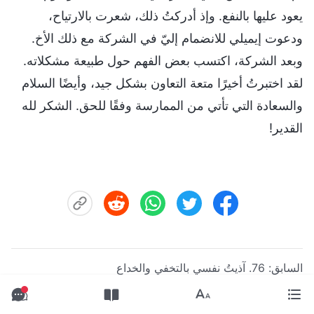
يعود عليها بالنفع. وإذ أدركتُ ذلك، شعرت بالارتياح،
ودعوت إيميلي للانضمام إليّ في الشركة مع ذلك الأخ.
وبعد الشركة، اكتسب بعض الفهم حول طبيعة مشكلاته.
لقد اختبرتُ أخيرًا متعة التعاون بشكل جيد، وأيضًا السلام
والسعادة التي تأتي من الممارسة وفقًا للحق. الشكر لله
القدير!
السابق:
76. آذيتُ نفسي بالتخفي والخداع
التالي:
78. ما الذي منعني من التحدث بصدق؟