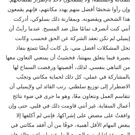
وإن رأوا شخصًا أفضل منهم يهدد مكانتهم، فإنهم يقمعون
هذا الشخص ويقصونه. وبمقارنة ذلك بسلوكي، أدركت
أنني كنت أتصرف تمامًا مثل ضد المسيح. عندما رأيتُ أن
إيميلي لم تكن تعقد الشركة عن الحق فحسب وكانت
تحل المشكلات أفضل مني، بل كانت أيضًا تتمتع بنفاذ
بصيرة فيما يتعلق بمهنتنا، فخشيتُ أن يمنعني التعاون معها
من التباهي بنفسي. لذلك، أقصيتها ورفضت السماح لها
بالمشاركة في عملي، كل ذلك لحماية مكانتي وتجنّب
الاضطرار إلى توزيع سلطتي. رتب القائد لي ولإيميلي أن
نتقاسم العمل ونتعاون معًا، وهو ما جرى في ضوء نتائج
أعمال السقاية. غير أنني قاومت ذلك في قلبي. حتى وإن
وافقتُ على مضض على إشراكها، فإنني لم أكلفها إلا
ببعض المهام الأقل أهمية، خوفًا من أن أفقد مكانتي في
المجموعة إذا استمع الجميع إليها. عندما ساءت حالة هانتر،