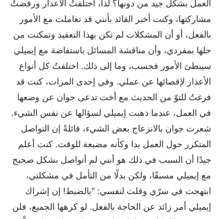
العمل بشكل جيد من دونها؟ لذا، اختلقتُ الأعذار ورفضتُ
مشاركتها، وكنت أخبر القائد بأنني قد تعاملت مع الأمور
بالفعل، أو أن المشكلات لم تكن بهذا التعقيد وتمكنت من
حلها بمفردي، وأن مناقشة المسائل باستفاضة مع إيميلي
سيبطئ الأمور فحسب، وما إلى ذلك. اختلقتُ كل أنواع
الأعذار لإقصائها عن عملي. وفي إحدى المرات، كنت قد
فرغتُ للتوّ من الحديث مع أخت تدعى جوان عن وضعها
في العمل، عندما ذهبت إيميلي لسؤالها عن نفس الشيء.
شعرت جوان بالانزعاج بعض الشيء، قائلةً إن التواصل
المتكرر حول العمل بدا وكأنه مضيعة للوقت. كنت أعلم
جيدًا أن السبب في ذلك هو أنني لم أتواصل بشكل صحيح
مع إيميلي مسبقًا، ولكن بدلًا من التأمل في مشكلتي،
ابتهجت في سرّي وقلت لنفسي: "بالضبط! إن إشراك
إيميلي أمر زائد عن الحاجة بالفعل. لو كرهها الجميع، فلن