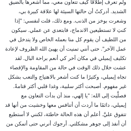
ولم تعرف إطلاقًا كيف تتعاون معي، مما أشعرها بالضيق
الشديد. أدركتُ أن حالتها السيئة لها علاقة كبيرة بي،
وشعرت بوخز من الذنب. ومع ذلك، قلت لنفسي: "إذا
كنتِ لا تستطيعين الاندماج، فابتعدي عن عملي. سيكون
من اللطيف أن يقوم كل منا بعمله الخاص ولا يتدخل في
عمل الآخر". حتى أنني تمنيت أن يهيئ الله الظروف لإعادة
تكليف إيميلي في مكان آخر كي أنعم براحة البال. لقد
عشت خلال ذلك الوقت في حالة من المقاومة والإقصاء
تجاه إيميلي، وكثيرًا ما كنت أشعر بالاهتياج والتعب بشكل
غير مفهوم. أصبحت أكثر سلبية، وغدا قلبي أكثر قتامةً.
فصلَّيت إلى الله: "يا إلهي، منذ أن بدأت التعاون مع
إيميلي، دائمًا ما أردت أن أتنافس معها وخشيت من أنها قد
تتفوق عليَّ. أعلم أن هذه الحالة خاطئة، لكنني لا أستطيع
أن أنفذ إلى جوهر مشكلتي. أرجوك أنرني حتى أتمكن من