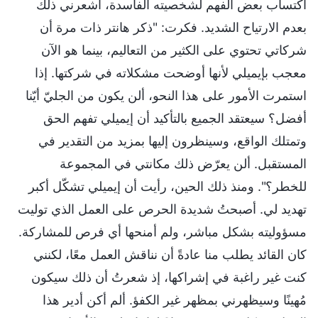
اكتساب بعض الفهم لشخصيته الفاسدة، أشعرني ذلك
بعدم الارتياح الشديد. فكرت: "ذكر هانتر ذات مرة أن
شركاتي تحتوي على الكثير من التعاليم، بينما هو الآن
معجب بإيميلي لأنها أوضحت مشكلاته في شركتها. إذا
استمرت الأمور على هذا النحو، ألن يكون من الجليّ أيّنا
أفضل؟ سيعتقد الجميع بالتأكيد أن إيميلي تفهم الحق
وتمتلك الواقع، وسينظرون إليها بمزيد من التقدير في
المستقبل. ألن يعرّض ذلك مكانتي في المجموعة
للخطر؟". ومنذ ذلك الحين، رأيت أن إيميلي تشكّل أكبر
تهديد لي. أصبحتُ شديدة الحرص على العمل الذي توليت
مسؤوليته بشكل مباشر، ولم أمنحها أي فرص للمشاركة.
كان القائد يطلب منا عادةً أن نناقش العمل معًا، لكنني
كنت غير راغبة في إشراكها، إذ شعرتُ أن ذلك سيكون
مُهينًا وسيظهرني بمظهر غير الكفؤ. ألم أكن أدير هذا