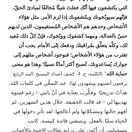
التي يكتشفون فيها أنّك فعلتَ شيئًا مُخالفًا لمبادئ الحقّ،
فإنّهم سيوبّخونك ويكشفونك إذا لزم الأمر. مثل هؤلاء
الأشخاص وحدهم هم الأشخاص المُستقيمون، الذين لديهم
حسّ بالعدالة، ومهما كشفوك ووبّخوك، فإنّ كلّ ذلك مُفيد
لك، وكلّه يتعلّق بمُراقبتك ودفعك إلى الأمام. يجب أن
تقترب من هؤلاء الأشخاص؛ فبوجود أشخاص مثلهم إلى
جوارك يُساعدونك، تُصبح أكثر أمانًا نسبيًا؛ وهذا هو معنى
حماية الله
"
(الكلمة، ج. 4. كشف أضداد المسيح. البند الرابع:
. عند التمعُّن في كلمات الله،
يَرفعون أنفسهم ويشهدون لها)
هدأتُ تدريجيًا. وفكَّرت بعناية في أنَّ يانيي – رغم قسوة
تهذيبها لي – قد قالت الحقيقة. خلال هذين الشهرين، لم
أفهم حالتها ومشكلاتها ولم أعالجها. لقد تأثر دخولها في
الحياة سلبًا بالفعل. وبصفتي قائدة كنيسة، كانت
مسؤوليتي أن أكون على دراية بحالات الإخوة والأخوات