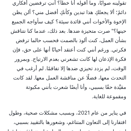
تقولينه صوابًا، وما أقوله أنا خطأ؟ أنتِ ترفضين أفكاري
دائمً؛ ألا يجعلكِ هذا تبدين وكأنكِ أفضل مني؟ ألن يظن
الإخوة والأخوات أنني قائدة سيئة؟ كيف سأواجه الجميع
حينها؟" صرت متحيزة ضدها. بعد ذلك، عندما كنا نتناقش
بشأن العمل، كنت ألوذ بالصمت فحسب حالما ترفض
فكرتي. ورغم أنني كنت أعتقد أحيانًا أنها على حق، فإن
فكرة الإذعان لها كانت تشعرني بعدم الارتياح. وبمرور
الوقت، لم يزدد تحيزي ضدها إلا تفاقمًا. لم أرغب في
التحدث معها، فضلًا عن مناقشة العمل معها. لقد كانت
مقيَّدة حقًا بسببي، وأنا أيضًا شعرت بأنني مكبوتة
ومقموعة للغاية.
في يناير من عام 2021، وبسبب مشكلات صحية، وطول
افتقارنا إلى التعاون المتناغم، وشعورها بالتقييد بسببي،