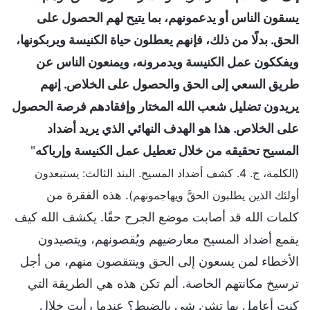
يسقون الناس أو يدعمونهم، بما يتيح لهم الحصول على
الحق. بدلًا من ذلك، فإنهم يعطلون حياة الكنيسة ويربكونها،
ويفككون عمل الكنيسة ويدمرونه، ويمنعون الناس عن
طريق السعي إلى الحق والحصول على الخلاص. إنهم
يريدون تضليل شعب الله المختار وإفقادهم فرصة الحصول
على الخلاص. هذا هو الهدف النهائي الذي يريد أضداد
المسيح تحقيقه من خلال تعطيل عمل الكنيسة وإرباكه
"
(الكلمة، ج. 4. كشف أضداد المسيح. البند الثالث: يستبعدون
. هذه الفقرة من
أولئك الذين يطلبون الحقَّ ويهاجمونهم)
كلمات الله قد أصابت موضع الجرح حقًا. يكشف الله كيف
يقمع أضداد المسيح معارضيهم ويُقصونهم، ويتصيدون
الأخطاء لمن يسعون إلى الحق وينتقصون منهم، من أجل
ترسيخ مكانتهم الخاصة. ألم تكن هذه هي الطريقة التي
كنت أعامل بها تشن شي بالضبط؟ عندما رأيت خلال