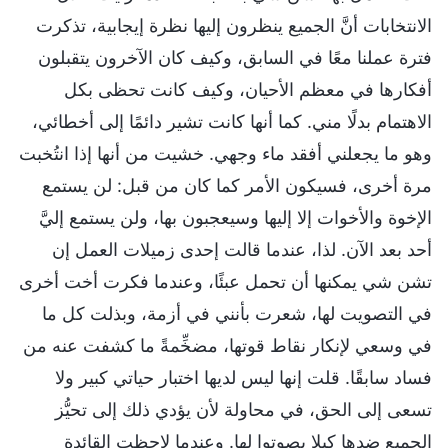
الانتخابات أنَّ الجميع ينظرون إليها نظرة إيجابية، تذكرت
فترة عملنا معًا في السابق، وكيف كان الآخرون يتقبلون
أفكارها في معظم الأحيان، وكيف كانت تحظى بكل
الاهتمام بدلًا مني. كما أنها كانت تشير دائمًا إلى أخطائي،
وهو ما يجعلني أفقد ماء وجهي. خشيت من أنها إذا انتُخبت
مرة أخرى، فسيكون الأمر كما كان من قبل: لن يستمع
الإخوة والأخوات إلا إليها وسيعجبون بها، ولن يستمع إليَّ
أحد بعد الآن. لذا، عندما قالت إحدى زميلات العمل إن
تشن شي يمكنها أن تحمل عبئًا، وعندما فكرت أخت أخرى
في التصويت لها، شعرت بأنني في أزمة، وبذلت كل ما
في وسعي لإنكار نقاط قوتها، مضخِّمةً ما كشفت عنه من
فساد سابقًا. قلت إنها ليس لديها اختبار حياتي كبير ولا
تسعى إلى الحق، في محاولة لأن يؤدي ذلك إلى تحيُّز
الجميع ضدها كيلا يصوتوا لها. وعندما لاحظت القائدة