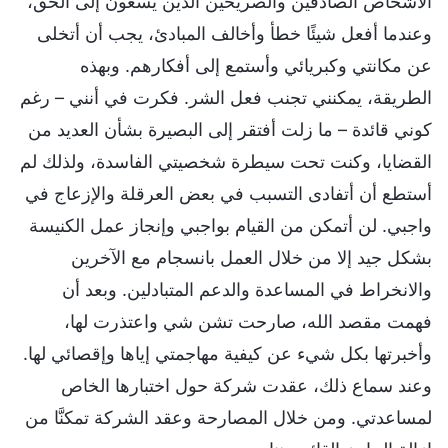
الأشخاص الصادقين والصريحين الذين يسعون إلى الحق،
وعندما أفعل شيئًا خطأ وأخالف المبادئ، يجب أن أتخلى
عن مكانتي وكبريائي وأستمع إلى أفكارهم. وبهذه
الطريقة، يمكنني تجنب فعل الشر. فكرت في أنني – رغم
كوني قائدة – ما زلت أفتقر إلى البصيرة بشأن العديد من
القضايا، وكنت تحت سيطرة شخصيتي الفاسدة، ولذلك لم
أستطع أن أتفادى التسبب في بعض العرقلة والإزعاج في
واجبي. لن أتمكن من القيام بواجبي وإنجاز عمل الكنيسة
بشكل جيد إلا من خلال العمل بانسجام مع الآخرين
والانخراط في المساعدة والدعم المتبادلين. وبعد أن
فهمت مقصد الله، صارحت تشن شي واعتذرت لها،
وأخبرتها بكل شيء عن كيفية مهاجمتي إياها وإقصائي لها.
وعند سماع ذلك، عقدت شركة حول اختبارها الخاص
لمساعدتي. ومن خلال المصارحة وعقد الشركة تمكنَّا من