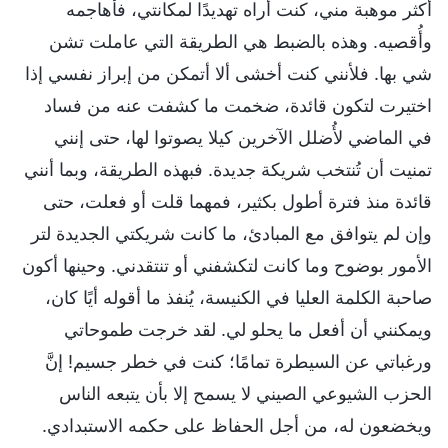
أكثر موهبة مني، كنت أراه تهديدًا لمكانتي، فأهاجمه
وأُقصيه. وهذه بالضبط هي الطريقة التي عاملت تشن
شي بها. فلأنني كنت أخشى ألا أتمكن من إبراز نفسي إذا
اختيرت لتكون قائدة، ضخمت ما كشفت عنه من فساد
في الماضي لأُضلل الآخرين كيلا يصوتوا لها، حتى إنني
تمنيت أن تُنتخب شريكة جديدة. فبهذه الطريقة، وبما أنني
قائدة منذ فترة أطول بكثير، فمهما قلت أو فعلت، حتى
وإن لم يتوافق مع المبادئ، ما كانت شريكتي الجديدة لتر
الأمور بوضوح وما كانت لتكشفني أو تنتقدني. وحينها أكون
صاحبة الكلمة العليا في الكنيسة، يُنفذ ما أقوله أيًا كان،
ويمكنني أن أفعل ما يحلو لي. لقد خرجت طموحاتي
ورغباتي عن السيطرة تمامًا؛ كنت في خطر جسيم! إنَّ
الحزب الشيوعي الصيني لا يسمح إلا بأن يتبعه الناس
ويخضعون له، من أجل الحفاظ على حكمه الاستبدادي.