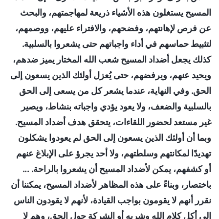
المسيح يستغلون هذه الأشياء ذريعة لمهاجمتهم، والبحث
عن فرص لإهانتهم، وفضحهم، والافتراء عليهم، ووصمهم،
لتثبيط حماسهم في أداء واجباتهم حتى يشعروا بالسلبية.
كذلك يجعل أضداد المسيح شعب الله المختار يميز ضدهم،
ويحيد عنهم، ويرفضهم، حتى يُعزل أولئك الذين يسعون إلى
الحق. وفي النهاية، عندما يشعر كل من يسعى إلى الحق
بالسلبية والضعف، ولا يعود يؤدي واجباته بنشاط، ويصير
غير مستعد لحضور اللقاءات، يتحقق هدف أضداد المسيح.
وبما أن أولئك الذين يسعون إلى الحق لم يعودوا يشكلون
تهديدًا لمكانتهم وسلطتهم، ولا أحد يجرؤ على الإبلاغ عنهم
أو كشفهم، يمكن لأضداد المسيح أن يشعروا بالراحة. ...
باختصار، وبناءً على هذه المظاهر لأضداد المسيح، يمكننا أن
نقرر أنهم لا يقومون بواجب القيادة، لأنهم لا يقودون الناس
إلى أكل كلام الله وشربه أو الشركة حول الحق، وهم لا