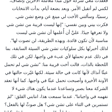
فعقدت معي شركة حول مبدأ معاملة الآخرين بإنصاف،
لكنني لم أتقبل الأمر. وبعد بضعة أيام، بدأت الانتخابات
رسميًا، وسألتني الأخت لي مينغ عن وضع تشن شي.
فكرت بيني وبين نفسي: "إنها ليست قريبة من تشن شي
ولا تعرفها جيدًا. عليَّ أن أُعلمها أن تشن شي ليست
مناسبة لأن تكون قائدة. وبهذه الطريقة، لن تصوت لها".
لذلك أخبرتُها بكل سلوكيات تشن شي السيئة السابقة، بما
في ذلك عدم تحملها لأي عبء في واجبها. لكن في تلك
اللحظة بالذات، قالت أخت قريبة منا: "تشن شي لم تحمل
عبئًا آنذاك لأنها كانت في حالة سيئة. لكنها غيّرت حالتها في
الآونة الأخيرة وأصبحت تحمل عبئًا في واجبها. كما أنها تعقد
الشركة معنا بصبر وتساعدنا عندما يكون هناك شيء لا
نفهمه في واجباتنا". عندما سمعت هذا، انتابني القلق: "لمَ
تستمرين في الثناء على تشن شي؟ هل صوتِّ لها بالفعل؟