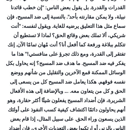
القدرات والقدرة. بل يقول بعض الناس: "إن خطب قائدنا
نبيلة، ولا يمكن مقارنته بأحد". بالنسبة إلى ضد المسيح، فإن
سماع مثل هذا التعليق يرضيه للغاية. ويقول لنفسه: "أنت
شريكي، ألا تملك بعض وقائع الحق؟ لماذا لا تستطيع أن
تتكلم ببلاغة ورفعة كما أفعل أنا؟ أنت مُهان تمامًا الآن. إنك
تفتقر إلى القدرة، ومع ذلك تجرؤ على منافستي!" هذا ما
يفكر فيه ضد المسيح. ما هدف ضد المسيح؟ إنه يحاول بكل
الوسائل الممكنة قمع الآخرين والتقليل من شأنهم ووضع
نفسه فوقهم. هكذا يعامل ضد المسيح كل من يسعى إلى
الحق و كل من يتعاون معه. ... وبالإضافة إلى هذه الأفعال
الشريرة، فإن أضداد المسيح يفعلون شيئًا أكثر حقارة، وهو
أنهم يحاولون دائمًا اكتشاف كيفية كسب النفوذ على أولئك
الذين يسعون وراء الحق. على سبيل المثال، إذا قام بعض
الناس بالزنى أو ارتكبوا بعض التعديات الأخرى، فإن أضداد