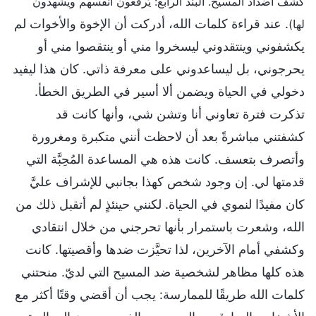
كشف أضداد المسيح. البند الرابع: يَرفعون أنفسهم ويشهدون
. عند قراءة كلمات الله، أدركت أن الإخوة والأخوات لم
لها)
يكشفوني وينتقدوني ليسخروا مني أو ينتقصوا مني أو
يحرجوني، بل ليساعدوني على معرفة ذاتي. كان هذا ليفيد
دخولي في الحياة ويضمن ألا أسير في الطريق الخطأ.
تذكرت فترة تعاوني أنا وتشن شي، وأنها كانت قد
كشفتني مباشرةً بعد أن لاحظت أنني متكبرة ومغرورة
وأتصرف بتعسف. كانت هذه هي المساعدة المُحِبَّة التي
قدمتها لي. إن وجود شخص كهذا بجانبي للإشراف عليَّ
كان مفيدًا لنموي في الحياة. لكنني حينئذٍ لم أتقبل ذلك من
الله، وشعرت باستمرار بأنها تحرجني من خلال انتقادي
وكشفي أمام الآخرين، لذا تحيَّزت ضدها وأقصيتها. كانت
هذه كلها مظاهر لشخصية ضد المسيح التي لديّ. منحتني
كلمات الله طريقًا للممارسة: يجب أن أقضي وقتًا أكثر مع