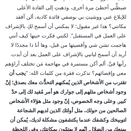
ضبطِّني أخطئ مرة أخرى، وذهبتِ إلى القادة الأعلى
للإبلاغ عني ووشيتِ بي بوصفي قائدة كاذبة، ألن أفقد
مكانتي؟ هذا غير مقبول؛ لا يمكنني أن أسمح لكِ بالإشراف
على العمل في المستقبل". لكنني فكرت حينها كيف أنني
هاجمت تشن شي وأقصيتها من قبل، وها أنا ذا مجددًا لا
أريد أن أسمح ليانيي بالإشراف على العمل بعد أن أبدت
رأيها فيَّ. ألم أكن مستمرة في مهاجمة مَن تختلف آراؤهم
معي وإقصائهم؟ تذكرت فقرة من كلمات الله: "
يجب أن
تقترب من الأشخاص الذين يُمكنهم التحدُّث معك بصدق؛ إنّ
وجود أشخاص مثلهم إلى جوارك هو أمر مُفيد لك إلى حدّ
كبير. وعلى وجه الخصوص، إنّ وجود مثل هؤلاء الأشخاص
الصالحين من حولك، مثل أولئك الذين لديهم الشجاعة
لتوبيخك وكشفك عندما يكتشفون مشكلة لديك، يُمكن أن
يمنعك من الضلال. إنّهم لا يهتمّون بمكانتك، وفي اللحظة