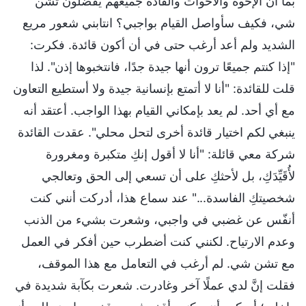
بما أن الإخوة والأخوات والقادة جميعهم يفضلون تشن
شي، فكيف سأواصل القيام بواجبي؟ انتابني شعور مريع
الشديد ولم أعد أرغب حتى في أن أكون قائدة. فكرت:
"إذا كنتم جميعًا ترون أنها جيدة جدًا، فانتخبوها إذن". لذا
قلت للقائدة: "أنا لا أتمتع بإنسانية جيدة ولا أستطيع التعاون
مع أي أحد. لم يعد بإمكاني القيام بهذا الواجب. أعتقد أنه
ينبغي لكم اختيار قائدة أخرى لتحل محلي". عقدت القائدة
شركة معي قائلة: "أنا لا أقول إنكِ متكبرة ومغرورة
لأُقَيِّدَكِ، بل لأحثكِ على أن تسعي إلى الحق وتعالجي
شخصيتكِ الفاسدة..." عند سماع هذا، أدركت أنني كنت
أنفّس عن غضبي في واجبي، وشعرت بشيء من الذنب
وعدم الارتياح. لكنني كنت أضطرب حين أفكر في العمل
مع تشن شي. لم أرغب في التعامل مع هذا الموقف،
فقلت إنَّ لدي عملًا آخر وغادرت. شعرت بكآبة شديدة في