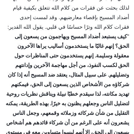
لذلك بحثت عن فقرات من كلام الله تتعلق بكيفية قيام
أضداد المسيح بإقصاء معارضيهم. وقد لمست إحدى
فقرات كلام الله وترًا حساسًا في قلبي. يقول الله القدير:
"
كيف يستبعد أضداد المسيح ويهاجمون من يسعون إلى
الحق؟ إنهم غالبًا ما يستخدمون أساليب يراها الآخرون
معقولة وسليمة. إنهم يستخدمون حتى المناظرات حول
الحق لكسب النفوذ، من أجل مهاجمة الآخرين وإدانتهم
وتضليلهم. على سبيل المثال، يعتقد ضد المسيح أنه إذا كان
شركاؤه من الأشخاص الذين يسعون إلى الحق، فيمكنهم
تهديد مكانته، لذا سيقدم خطبًا نبيلة ويناقش نظريات روحية
لتضليل الناس وجعلهم يظنون به خيرًا. بهذه الطريقة، يمكنه
التقليل من شأن شركائه وزملائه وقمعهم، وجعل الناس
يشعرون أنه على الرغم من أن شركاء قائدهم هم أشخاص
يسعون إلى الحق، إلا أنهم ليسوا متساوين معه في مستوى