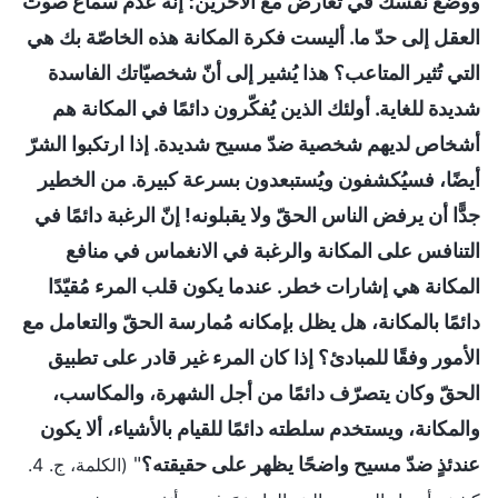
ووضع نفسك في تعارض مع الآخرين؛ إنّه عدم سماع صوت
العقل إلى حدّ ما. أليست فكرة المكانة هذه الخاصّة بك هي
التي تُثير المتاعب؟ هذا يُشير إلى أنّ شخصيّاتك الفاسدة
شديدة للغاية. أولئك الذين يُفكّرون دائمًا في المكانة هم
أشخاص لديهم شخصية ضدّ مسيح شديدة. إذا ارتكبوا الشرّ
أيضًا، فسيُكشفون ويُستبعدون بسرعة كبيرة. من الخطير
جدًّا أن يرفض الناس الحقّ ولا يقبلونه! إنّ الرغبة دائمًا في
التنافس على المكانة والرغبة في الانغماس في منافع
المكانة هي إشارات خطر. عندما يكون قلب المرء مُقيّدًا
دائمًا بالمكانة، هل يظل بإمكانه مُمارسة الحقّ والتعامل مع
الأمور وفقًا للمبادئ؟ إذا كان المرء غير قادر على تطبيق
الحقّ وكان يتصرّف دائمًا من أجل الشهرة، والمكاسب،
والمكانة، ويستخدم سلطته دائمًا للقيام بالأشياء، ألا يكون
عندئذٍ ضدّ مسيح واضحًا يظهر على حقيقته؟
"
(الكلمة، ج. 4.