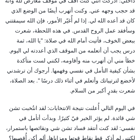
داخلي؛ أدركت أنني كنت أقف في موقف معارض لله وأنه
قد حجب وجهه عني. وكنت أتهرب أيضًا من الوضع الذي
كان قد أعده الله لي. إذا لم أُغيّر الأمور، فإن الله سيمقتني
وسأفقد عمل الروح القدس. في هذه اللحظة، شعرت
ببعض الخوف، فأتيت أمام الله في صلاة: "يا الله، ثمة
درس يجب أن أتعلمه من الموقف الذي أعددته لي اليوم.
خطأ مني أن أتهرب منه وأقاومه، لكنني لست متأكدة
بشأن كيفية التأمل في نفسي وفهمها. أرجوك أن ترشدني
لأخضع لترتيباتك وأتعلم في أثناء ذلك درسًا ". بعد الصلاة،
شعرت بقدرٍ أكبر من السلام.
في اليوم التالي أُعلنت نتيجة الانتخابات: لقد انتُخبت تشن
شي قائدة. لم يؤثر الخبر فيّ كثيرًا. وبدأت أتأمل في
نفسي: لقد كنت أنتقد فساد تشن شي ونقائصها باستمرار،
لكنني لم أذكر قط نقاط قوتها ومزاياها. ألم أكن أُقصيها؟