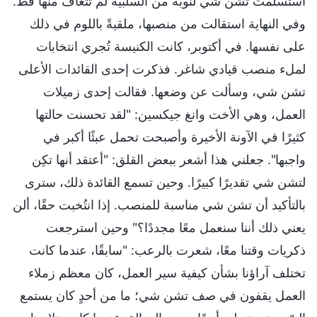
استسلمت تشن شي لنوبة من السلبية لم تتعافَ منها قط.
وفي النهاية استقالت من منصبها، ملقيةً باللوم في ذلك
على نفسها. في أكتوبر، كانت الكنيسة تُجري انتخابات
لملء منصب قيادي شاغر. فذكرت إحدى القائدات الأعلى
تشن شي، وسألت عن وضعها. فقالت إحدى زميلات
العمل، وهي الأخت وانغ جيكسين: "لقد تحسنت حالتها
كثيرًا في الآونة الأخيرة وأصبحت تحمل عبئًا أكبر في
واجبها". جعلني هذا أشعر ببعض القلق: "أعتقد أنها تكِن
لتشن شي تقديرًا كبيرًا. وحين تسمع القائدة ذلك، سترى
بالتأكيد أن تشن شي مناسبة للمنصب. إذا انتُخبت حقًا، ألن
يعني ذلك أننا سنعمل معًا مجددًا؟" وحين استرجعت
ذكريات وقتنا معًا، شعرت بالرعب: "سابقًا، عندما كانت
تختلف آراؤنا بشأن كيفية سير العمل، كان معظم زملاء
العمل يقفون في صف تشن شي؛ ما من أحدٍ كان يستمع