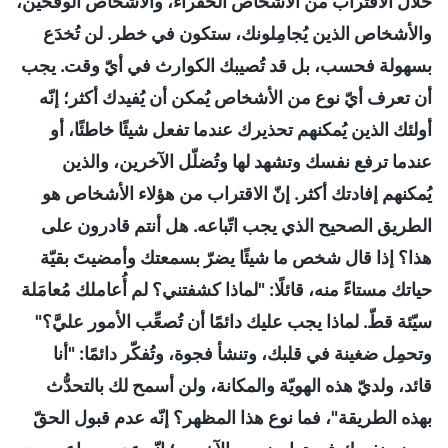
خلال الاقتراب من الأشخاص الحقراء، والأشخاص الوقحين،
والأشخاص الذين يُجامِلونك، ستكون في خطر. لن تُخدَع
بسهولة فحسب، بل قد تُصيبك الكوارث في أيّ وقت. يجب
أن تعرف أيّ نوع من الأشخاص يُمكن أن يُفيدك أكثر؛ إنّه
أولئك الذين يُمكنهم تحذيرك عندما تفعل شيئًا خاطئًا، أو
عندما ترفع نفسك وتشهد لها وتُضلّل الآخرين، والذين
يُمكنهم إفادتك أكثر. إنّ الاقتراب من هؤلاء الأشخاص هو
الطريق الصحيح الذي يجب اتّباعه. هل أنتم قادرون على
هذا؟ إذا قال شخص ما شيئًا يضرّ بسمعتك وأمضيتَ بقيّة
حياتك مستاءً منه، قائلًا: "لماذا كشفتني؟ لم أُعاملك مُعامَلة
سيّئة قطّ. لماذا يجب عليك دائمًا أن تُصعِّب الأمور عليَّ؟"
وتحمِل ضغينة في قلبك، وتنشأ فجوة، وتُفكّر دائمًا: "أنا
قائد، ولديّ هذه الهويّة والمكانة، ولن أسمح لك بالتحدُّث
بهذه الطريقة"، فما نوع هذا المظهر؟ إنّه عدم قبول الحقّ