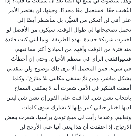
وهل ستصوت لي مينغ لها أيضًا بعد أن سمعت ما قلتِه؟ إذا
انتُخبت حقًا، فسنعمل معًا مجددًا. وحينها، لن يقتصر الأمر
على أنني لن أتمكن من التميُّز، بل سأضطر أيضًا إلى
تحمل تصحيحاتها لي طوال الوقت. سيكون من الأفضل لو
اختيرت شريكة جديدة. بهذه الطريقة، وبما أنني كنت قائدة
منذ فترة من الوقت وأفهم من المبادئ أكثر مما تفهم،
فسيوافقنني الرأي في معظم الأحيان. وحتى إن أخطأتُ
في شيء، فمن المحتمل ألا ترى ذلك بوضوح ولن تنتقدني
بشكل مباشر، ومن ثمَّ ستبقى مكانتي بلا منازع". وكلما
أمعنت التفكير في الأمر، شعرت أنه لا يمكنني السماح
بانتخاب تشن شي. لذا قلت على الفور إن تشن شي ليس
لديها اختبار حياتي كبير وإنها لا تشارك سوى كلمات
وتعاليم. وعندما رأيت لي مينغ تومئ برأسها، شعرت ببعض
الارتياح، إذ اعتقدت أن هذا يعني أنها على الأرجح لن