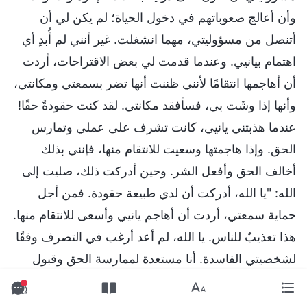
وأن أعالج صعوباتهم في دخول الحياة؛ لم يكن لي أن
أتنصل من مسؤوليتي، مهما انشغلت. غير أنني لم أُبدِ أي
اهتمام بيانيي. وعندما قدمت لي بعض الاقتراحات، أردت
أن أهاجمها انتقامًا لأنني ظننت أنها تضر بسمعتي ومكانتي،
وأنها إذا وشَت بي، فسأفقد مكانتي. لقد كنت حقودةً حقًا!
عندما هذبتني يانيي، كانت تشرف على عملي وتمارس
الحق. وإذا هاجمتها وسعيت للانتقام منها، فإنني بذلك
أخالف الحق وأفعل الشر. وحين أدركت ذلك، صليت إلى
الله: "يا الله، أدركت أن لدي طبيعة حقودة. فمن أجل
حماية سمعتي، أردت أن أهاجم يانيي وأسعى للانتقام منها.
هذا تعذيبٌ للناس. يا الله، لم أعد أرغب في التصرف وفقًا
لشخصيتي الفاسدة. أنا مستعدة لممارسة الحق وقبول
اقتراحات يانيي". بعد الصلاة، شعرت بذنب شديد وأردت
أن أعتذر لها، لكن أدهشني أنها بادرت هي بالاعتذار، قائلة