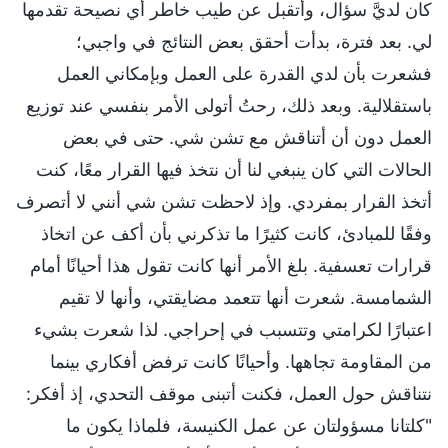
كان لديَّ سؤال، وأتقبل عن طيب خاطر أي نصيحة تقدمها
لي. بعد فترة، بدأت أحقق بعض النتائج في واجبي؛
فشعرت بأن لدي القدرة على العمل وبإمكاني العمل
باستقلالية. وبعد ذلك، رحتُ أتولى الأمر بنفسي عند توزيع
العمل دون أن أتناقش مع تشن شي. حتى في بعض
الحالات التي كان ينبغي لنا أن نتخذ فيها القرار معًا، كنت
أتخذ القرار بمفردي. وإذ لاحظت تشن شي أنني لا أتصرف
وفقًا للمبادئ، كانت كثيرًا ما تذكرني بأن أكف عن اتخاذ
قرارات تعسفية. بلغ الأمر أنها كانت تقول هذا أحيانًا أمام
الشمامسة. شعرت أنها تتعمد مضايقتي، وأنها لا تقيم
اعتبارًا لكرامتي وتتسبب في إحراجي. لذا شعرت بشيء
من المقاومة تجاهها. وأحيانًا كانت ترفض أفكاري بينما
نتناقش حول العمل، فكنت أتبنى موقف التحدي، إذ أفكر:
"كلتانا مسؤولتان عن عمل الكنيسة، فلماذا يكون ما