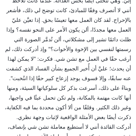
إليّ. وهي تتحلى أيضًا بحس العدالة. عندما كانت تلاحظ
أنني لا أتصرف وفقًا للمبادئ، كانت توضح لي ذلك، فأشعر
بالإحراج. لقد كان العمل معها تعيسًا بحق. إذا تعيَّن عليّ
العمل معها مجددًا، ألن يكون الأمر على النحو نفسه؟ وإذا
ظلت دائمًا تشير إلى مشكلاتي، ألن تُدمَّر الصورة التي
رسمتها لنفسي بين الإخوة والأخوات؟" وإذ أدركت ذلك، لم
أرغب حقًا في العمل مع تشن شي. فكرت: "لا يمكن لهذا
أن يحدث؛ عليَّ أن أُخبر الجميع بشأن الفساد الذي كشفت
عنه سابقًا، وإلا فسوف يوجد إزعاج كبير حقًا إذا انتُخبت".
وبناءً على ذلك، أسرعت بذكر كل سلوكياتها السيئة، ومنها
أنها كانت مهتمة بالمكانة، ولم تكن تحمل عبئًا في واجبها،
وغير ذلك الكثير. وقلقًا من ألا أكون محددة بما فيه الكفاية،
ذكرت أيضًا بعض الأمثلة الواقعية لإثبات وجهة نظري.
أدركت القائدة أنني لا أستطيع معاملة تشن شي بإنصاف،