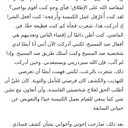
لمقاصد الله على الإطلاق؛ فبأي وجهٍ كنت أقوم بواجبي؟
لقد كنت أُعَرْقِل عمل الكنيسة وأُزعِجه؛ كنت أفعل الشر!
إذ أدركت هذا، شعرت فجأة كم كنت فظيعة حقًا. في
الماضي، كنت أظن دائمًا أن إقصاء الناس وتعذيبهم هي
أفعال ضد المسيح، لكنني أدركت الآن أنني أنا أيضًا لدي
شخصية ضد المسيح وكنت أسلك طريق ضد المسيح. وإذا
لم أتُب، فإن الله سيزدريني ويستبعدني. وحين أدركت
ذلك، شعرت بالرعب، لكنني فهمت أيضًا أن تعرضي
للتهذيب والكشف كان فرصتي للتأمل والتوبة. كان عليَّ أن
أطلب الحق لعلاج شخصيتي الفاسدة، وأن أتعاون مع تشن
شي كما ينبغي للقيام بعمل الكنيسة جيدًا والتعويض عن
خيباتي السابقة.
بعد ذلك، صارحت إخوتي وأخواتي بشأن كشف فسادي