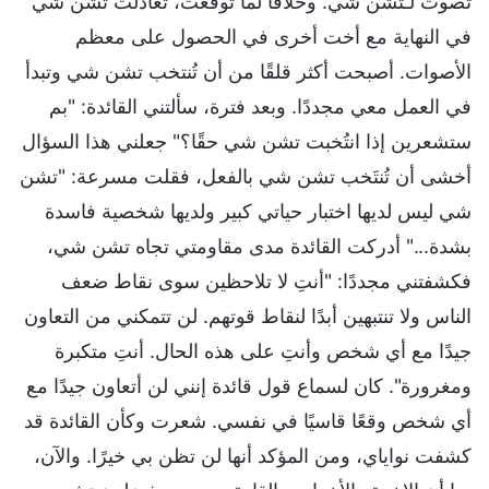
تصوت لـتشن شي. وخلافًا لما توقعت، تعادلت تشن شي
في النهاية مع أخت أخرى في الحصول على معظم
الأصوات. أصبحت أكثر قلقًا من أن تُنتخب تشن شي وتبدأ
في العمل معي مجددًا. وبعد فترة، سألتني القائدة: "بم
ستشعرين إذا انتُخبت تشن شي حقًا؟" جعلني هذا السؤال
أخشى أن تُنتَخب تشن شي بالفعل، فقلت مسرعة: "تشن
شي ليس لديها اختبار حياتي كبير ولديها شخصية فاسدة
بشدة..." أدركت القائدة مدى مقاومتي تجاه تشن شي،
فكشفتني مجددًا: "أنتِ لا تلاحظين سوى نقاط ضعف
الناس ولا تنتبهين أبدًا لنقاط قوتهم. لن تتمكني من التعاون
جيدًا مع أي شخص وأنتِ على هذه الحال. أنتِ متكبرة
ومغرورة". كان لسماع قول قائدة إنني لن أتعاون جيدًا مع
أي شخص وقعًا قاسيًا في نفسي. شعرت وكأن القائدة قد
كشفت نواياي، ومن المؤكد أنها لن تظن بي خيرًا. والآن،