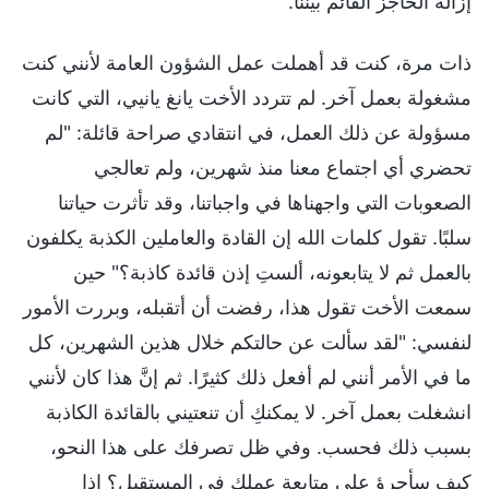
إزالة الحاجز القائم بيننا.
ذات مرة، كنت قد أهملت عمل الشؤون العامة لأنني كنت
مشغولة بعمل آخر. لم تتردد الأخت يانغ يانيي، التي كانت
مسؤولة عن ذلك العمل، في انتقادي صراحة قائلة: "لم
تحضري أي اجتماع معنا منذ شهرين، ولم تعالجي
الصعوبات التي واجهناها في واجباتنا، وقد تأثرت حياتنا
سلبًا. تقول كلمات الله إن القادة والعاملين الكذبة يكلفون
بالعمل ثم لا يتابعونه، ألستِ إذن قائدة كاذبة؟" حين
سمعت الأخت تقول هذا، رفضت أن أتقبله، وبررت الأمور
لنفسي: "لقد سألت عن حالتكم خلال هذين الشهرين، كل
ما في الأمر أنني لم أفعل ذلك كثيرًا. ثم إنَّ هذا كان لأنني
انشغلت بعمل آخر. لا يمكنكِ أن تنعتيني بالقائدة الكاذبة
بسبب ذلك فحسب. وفي ظل تصرفك على هذا النحو،
كيف سأجرؤ على متابعة عملكِ في المستقبل؟ إذا