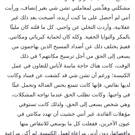
مشكلتي وهذَّبتني لمعاملتي تشن شي بغير إنصاف، ورأيت
أنني لم أحصل على ما كنت أريده، أصبحت بعد ذلك غير
عقلانية، وأردت التخلي عن واجبي. كل ما قلته كان مليئًا
بالمكر والنوايا الخفية. وكله كان لحماية كبريائي ومكانتي.
ففيمَ يختلف ذلك عن أضداد المسيح الذين يهاجمون من
يسعى إلى الحق من أجل ترسيخ مكانتهم؟ في ذلك
الوقت، كانت هناك حاجة ماسة لأناس للتعاون في عمل
الكنيسة؛ ورغم أن تشن شي قد كشفت عن فساد وكانت
لديها نقائص، فإنها كانت تتمتع بحس العدالة وتحمل عبئًا
في واجبها. وكانت تطلب الحق عندما تواجه المشكلات،
وهي شخص يسعى إلى الحق، ولذلك كانت تستوفي
مؤهلات القائدة. غير أنني خشيت أن تهدد مكانتي في
عيون الآخرين، ففعلت كل ما بوسعي للانتقاص منها
وإقصائها، دون أدنى مراعاة لعمل الكنيسة. لم أكن مراعية