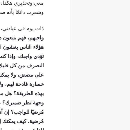
معي وتحذيري هكذا، ش
وشعرت دائمًا بأنه صع
ذات يوم في عبادتي، ق
واجبهم، فهم يتبعون 
هؤلاء الناس يغشون ال
تؤدي واجبك، وإذا كنت
التصرف من كل قلبك و
على مضض، ولا يمكنهم ت
خسارة فادحة لهم، ولا
بهذه الطريقة؟ هل من 
وجهة نظر ضميرك؟ عند 
مُرضيًا للواجب؟ إن أ
مُرضية. كيف يمكنك إ