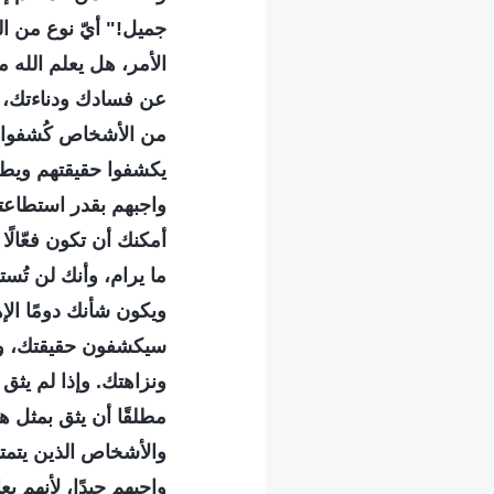
جميل!" أيّ نوع من ال
الأمر، هل يعلم الله 
عن فسادك ودناءتك، و
من الأشخاص كُشفوا و
يكشفوا حقيقتهم ويطر
واجبهم بقدر استطاعته
أمكنك أن تكون فعّالً
ما يرام، وأنك لن تُس
ويكون شأنك دومًا الإ
سيكشفون حقيقتك، وست
ونزاهتك. وإذا لم يثق
مطلقًا أن يثق بمثل ه
والأشخاص الذين يتمت
واجبهم جيدًا، لأنهم ي