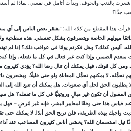
عرت بالذنب والخوف. وبدأت أتأمل في نفسي: لماذا لم أستطع 
ب جدًّا؟
رأت هذا المقطع من كلام الله: "
يفتقر بعض الناس إلى أي مبد
دائمًا ميولهم الخاصة ويتصرفون بشكل تعسفي. هذه سطحية ولا
له، أليس كذلك؟ وهل فكرتم يومًا في عواقب ذلك؟ إذا لم تهتم 
 منعدم الضمير، وإذا كنت غير فعال في كل ما تفعله، وإذا كنت 
من كل قوتك، فهل يمكنك أن تنال رضا الله؟ يؤدي كثيرون م
حمُّله. لا يمكنهم تحمُّل المعاناة ولو حتى قليلًا، ويشعرون دائمً
 يطلبون الحق لحل أي صعوبات. هل يمكنك أن تتبع الله إلى النه
المقبول أن تكون غير مبالٍ وروتينيًّا في كل ما تفعله؟ هل سيك
قياس هذا حتى وفقًا لمعايير البشر، فإنه غير مُرضٍ – فهل يمك
ديت واجبك بهذه الطريقة، فلن تربح الحق أبدًا. لا يمكنك حتى ت
ذًا نيل استحسان الله؟ يخشى أناس كثيرون المصاعب عند أداء 