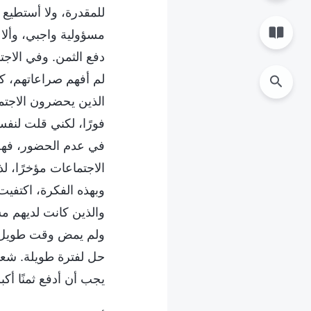
للمقدرة، ولا أستطيع 
مسؤولية واجبي، وألا
دفع الثمن. وفي الاجت
لم أفهم صراعاتهم، ك
الذين يحضرون الاجتم
فورًا، لكني قلت لنفس
في عدم الحضور، فهل 
الاجتماعات مؤخرًا، ل
وبهذه الفكرة، اكتفيت
والذين كانت لديهم مش
ولم يمض وقت طويل، 
حل لفترة طويلة. شعرت
يجب أن أدفع ثمنًا أ