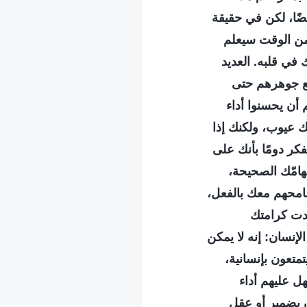
ضًا، لكن في حقيقة
ة من الوقت سيعلم
في قلبه. العديد
يع جوهرهم حتى
أن يحسنوا أداء
ك عيوب، ولكنك إذا
كر دومًا بأنك على
هامّك الصحيحة،
تسامحهم معك بالفعل،
قدت كرامتك
لإنسان: إنه لا يمكن
متعون بإنسانية،
ل عليهم أداء
ون بضمير أو عقل