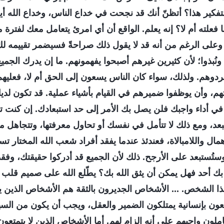
تفكير هذا؟ أتظنّ أنك قد نجحت في خداع الناس، وخداع الله أي
ما فعلته أم لا؟ إنه يعلم. الواقع أن أي امرئ يتعامل معك لفتر
على الرغم من أنه قد لا يقول ذلك صراحةً فسيضمر تقييمه لك 
نُبذوا؛ لأن كثيرين غيرهم أصبحوا يفهمونهم. ما إن يدرك الجم
دوهم. ولذلك، سواء كان الناس يسعون إلى الحق أم لا، فعليهم 
م، وأن يوظفوا ضميرهم في القيام بأشياء عملية. قد تكون لدي
ا في أداء واجبك فلن يصل بك الأمر إلى حد استبعادك. إن كنت تف
تبعد، ومع ذلك لا تتأمل في نفسك أو تحاول معرفتها، وتتجاهل م
همال واللامبالاة، فعندئذ عندما يفقد أفراد شعب الله المختار 
ُستبعد على الأرجح. ذلك لأن الجميع قد أدركوا حقيقتك، وف
 بك أحد فهل يمكن أن يثق الله بك؟ يطّلع الله على صميم قلب ا
ذا الشخص. ... الأشخاص الجديرون بالثقة هم الأشخاص الذين يت
عون بإنسانية يمتلكون الضمير والعقل، ويجب أن يكون من السه
عاملون واجبهم على أنه إلزام لهم. أما الأشخاص الذين لا يتمتع