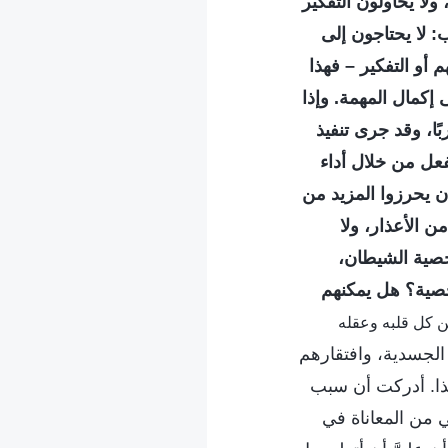
لا يحاولون التفكير
ب: لا يحتاجون إلى
و التفكير – فهذا
 إكمال المهمة. وإذا
ًا، وقد جرى تنفيذ
عل من خلال أداء
ن يحرزوا المزيد من
ن الأعذار، ولا
ية الشيطان،
خصية؟ هل يمكنهم
جبه من كل قلبه وعقله
الجسدية، وافتقارهم
كذا. أدركت أن سبب
 من المعاناة في