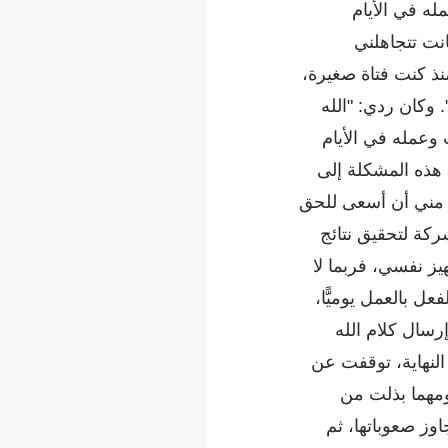
له في الأيام
نت تتجاهلني
منذ كنت فتاة صغيرة،
ر". وكان ردي: "الله
وعمله في الأيام
ُ هذه المشكلة إلى
ت مني أن أسعى للحق
ركة لتحقيق نتائج
يز نفسي، فربما لا
ل بالعمل يوميًّا،
رسال كلام الله
 النهاية، توقفت عن
 ومهما بذلت من
ز صعوباتها، ثم