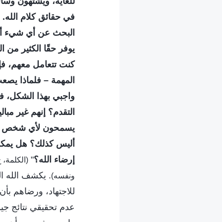
للغاية، ويشتهون وسائ
في حقائق كلام الله. إ
البحث عن أي شيء أو 
يوفر حقًا الكثير من ا
كنت تتعامل معهم، فإن
المهمة – فلماذا يصع
واجبي بهذا الشكل، فك
التقدم؟ إنهم غير مبا
يسمحون لأي شخص با
أليس كذلك؟ هل يمكن 
إرضاء الله؟
"
. يكشف الله ا
ونفسه)
للاجتهاد، ورضاهم بأن
عدم تحقيقي نتائج جي