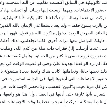
نت كاثوليكية في السابق اكتسبت مفاهيم عن الله المتجسد وعم
حضور الاجتماعات. ومهما أرسلت إليها رسائل أو اتصلت بها، كا
ت لي هذه الرسالة: "ولدتُّ لعائلة كاثوليكية. فأنا كاثوليكية 
6 عامًا. أؤمن بالرب يسوع فقط – ولم يعد باستطاعتي الإيمان بالله القدي
العائد. الطريق الوحيد لدخول ملكوت الله هو قبول ظهور الرب 
د. حاولتُ التواصل معها مرات أخرى، لكنها تجاهلتني. لذلك أحلت
شت، عندما أرسلت إليَّ فقرات ذات صلة من كلام الله، وطلب
ت ضرورة تزويد نفسي بالكثير من الحقائق، وتأمل كيفية عقد ش
قًا. لم ترد الوافدة الجديدة عليَّ وحتى لو قضيت الوقت في تجه
 نحيتها جانبًا، وتجاهلتها. كانت هناك وافدة جديدة مشغولة بالفع
ضور الاجتماعات التي أدعوها إليها. في البداية، استمررت في إ
ًّا، لكن كل مرة تجيب بـ"آمين" فحسب، ولا تحضر الاجتماعات. في
ا. شعرت بأنها غارقة حتى أذنيها في العمل، وأن هذا هو واقعها،
تلك المشكلة. أدركت أنه يجب تخطيط وقت الاجتماعات لتتجاو