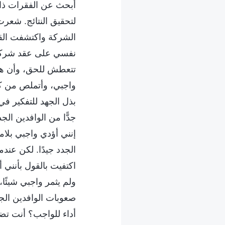
أبحث عن الفقرات ذات
لتحقيق النتائج. شعرت
الشركة واكتشفت القا
نفسي على عقد شركة مع
تتعطش للحق، وأن هذا 
واجبي، وأتملص من كل 
بذل الجهد للتفكير في
جدًّا من الوافدين ال
إنني أؤدي واجبي بلام
الجدد جيدًا. لكن عند
اكتفيت بالقول بأنني أ
ولم يثمر واجبي شيئًا،
صعوبات الوافدين الج
أداء للواجب؟ أنت تض