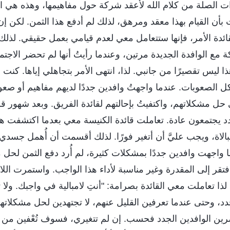
 الصلة من كلام الله لأعقد شركة حول مفاهيمها، وهذه هي ال
 بأن القيام بهذا معقد ومرهق، لذلك لم أدفع هذا الثمن. لكن إن
ئدة الأمر، فإنها ستتعامل معي لعدم قيامي بعمل حقيقي. لذل
 الوافدة الجديدة مرتين، وعندما رأيتُ أنها لم تحضر الاجتما
ليس تقصيرًا من جانبي. لذا، انتهى الأمر بتجاهلي إياها. كنت 
الصعوبات. عندما واجهتُ وافدين جددًا لديهم مفاهيم أو صعوب
 حل مشكلاتهم، واكتفيتُ بإحالتهم لقائدة الفريق. وبعد شهور قل
جدد يجتمعون عادة. تعاملت قائدة الكنيسة معي بعدما اكتشفت ه
بالاة، ويجب عليَّ أن أتغير فورًا. لذلك أقسمت أن أُهمل جسدي
ما واجهت وافدين جددًا بمشكلات كثيرة، لم أُرد دفع الثمن لحل 
فتقر إلى المقدرة وغير مناسبة لأداء هذا الواجب. واستمرت اللامب
 لذا تعاملت معي القائدة بصرامة: "أنتِ لامبالية في واجبك. ولا ت
دد، وحتى عندما تعرفين القليل عنهم، لا تجتهدين لحل مشكلاته
رين الوافدين الجدد فحسب. إن لم تتغيري، فسوف تُعْفين من م