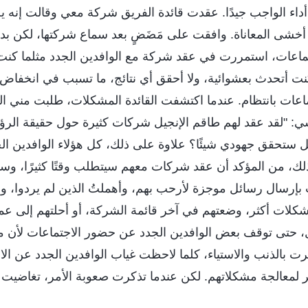
أداء الواجب جيدًا. عقدت قائدة الفريق شركة معي وقالت إنه 
 أخشى المعاناة. وافقت على مَضَضٍ بعد سماع شركتها، لكن ب
ماعات، استمررت في عقد شركة مع الوافدين الجدد مثلما كنت أف
نت أتحدث بعشوائية، ولا أحقق أي نتائج، ما تسبب في انخفاض 
اعات بانتظام. عندما اكتشفت القائدة المشكلات، طلبت مني 
ي: "لقد عقد لهم طاقم الإنجيل شركات كثيرة حول حقيقة الرؤى
ستحقق جهودي شيئًا؟ علاوة على ذلك، كل هؤلاء الوافدين ال
ذلك، من المؤكد أن عقد شركات معهم سيتطلب وقتًا كثيرًا، وسي
 بإرسال رسائل موجزة لأرحب بهم، وأهملتُ الذين لم يردوا، و
كلات أكثر، وضعتهم في آخر قائمة الشركة، أو أحلتهم إلى عما
حتى توقف بعض الوافدين الجدد عن حضور الاجتماعات لأن م
 بالذنب والاستياء، كلما لاحظت غياب الوافدين الجدد عن الا
كبر لمعالجة مشكلاتهم. لكن عندما تذكرت صعوبة الأمر، تغاضي