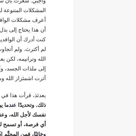
واجبي. شعرت بأن سقاي
المشكلات المتنوعة لد
أعرف مشكلات الوافدي
أن هذا يحتاج إلى بذل
كنت أدرك أن الوافدي
لم أكترث. ولم أتجاوب
الله وترانيمه، لكن ب
إلى ملذات الجسد، وأ
أثرت اشمئزاز الله وم
بعدئذ، قرأت هذا في كل
ذلك. وتحديدًا عندما
نفسك لأجل الله، وعند
أي فرصة، أو تسمح لن
وخائنًا، فمن المحتَّ