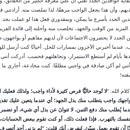
ة الوافدين الجدد تعني أن عليَّ معرفة الكثير من الحقائق، وأ
يهم، وأن هذا يجعل الواجب مرهقًا، لذا تملصت منه. أرادتني قا
ن الجدد بأسرع ما يمكن، وبمقدوري فعل هذا لو عملت بجد. 
 المزيد من الوقت والجهد، تخلصت منه وأحلته إلى قائدة الفري
ن الجدد لا يحضرون الاجتماعات لأن لديهم مفاهيم أو يواجهون
، عندما أخبرني الآخرون بمسارات للحل. أحيانًا كنت أرسل للو
عدها بأيام لم أستطع الاستمرار، وتجاهلتهم فحسب. أدركت أنني
نني لم أكن صادقة في واجبي مطلقًا. كنت مخادعة، أجاري ما 
قته!
ام الله. "
لا تُوجد حاليًّا فرص كثيرة لأداء واجب؛ ولذلك فعليك ا
 يواجهك واجب يتطلب منك بذل الجهد؛ أي عندما يتعين عليك تقد
ما يُطلب منك دفع الثمن. لا تتوانَ عن بذل أي شيء، أو تضمر أ
فسك بالتهرب. فإذا فعلت ذلك، أو كنت تقوم ببعض الحسابات، أ
م إذًا أن تقوم بعمل سيّئ. لنفرض أنك قلت: "لم يرَني أحد أتصرف