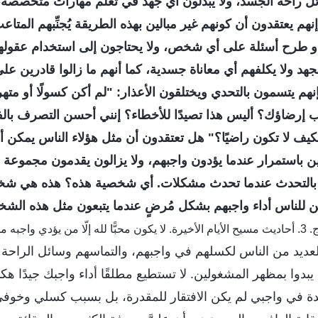
ل راحة الجسد، ولا يبذلون أي جهد في تعلم مهارات متخصصة، و
نهم يعتقدون أن كونهم غير مبالين بهذه الطريقة يُجنِّبهم المتاع
طرح أسئلة على أي شخص، ولا يحتاجون إلى استخدام عقولهم أ
لجهد ولا يكلفهم أي معاناة جسدية، كما أنهم ما زالوا قادرين على
هم يتسمون بالتحدي ويختلقون الأعذار: "لم أكن كسولًا أو متهرب
ب إرضاؤك؟ أليس هذا تصيدًا للأخطاء؟ إنني أحسن التصرف بالف
يف لا تكون راضيًا؟" هل تعتقدون أن مثل هؤلاء الناس يمكن أ
لين باستمرار عندما يؤدون واجبهم، ولا يزالون يقدمون مجموعة م
لتحدث عندما تحدث مشكلات. أي شخصية هذه؟ هذه هي شخص
للناس أداء واجبهم بشكل مُرضٍ عندما يتبعون مثل هذه الش
(الكلمة، ج. 3. أحاديث مسيح الأيام الأخيرة. لا يكون محبًّا لله إلّا من يؤدي وا
لعديد من الناس لكسلهم في واجبهم، والتماسهم وسائل الراحة 
 يبدوا بمظهر المشغولين. لا تستطيع مطلقًا أداء واجبك جيدًا ه
دة في واجبي لم يكن الافتقار للمقدرة، بل بسبب كسلي وخوفي