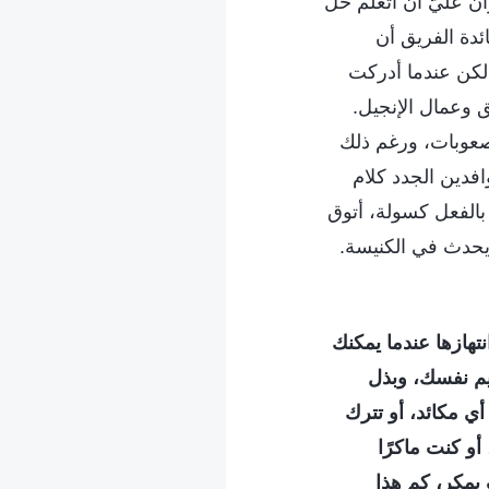
ن عليَّ أن أتعلم حل
ئدة الفريق أن
لكن عندما أدركت
ق وعمال الإنجيل.
 صعوبات، ورغم ذلك
افدين الجدد كلام
 بالفعل كسولة، أتوق
يحدث في الكنيسة.
نتهازها عندما يمكنك
يم نفسك، وبذل
ي مكائد، أو تترك
و كنت ماكرًا
 بمكر، كم هذا