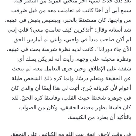
بعد ذلك حدث شيء آخر منحني المزيد من التبصر فيه.
سمع أبي أن أختًا كانت قد تعاملت معه من قبل صُرِفت
من واجبها. كان مستمتعًا بالخبر، وببصيص بغيض في عينيه،
شد أسنانه وقال: "أتذكرين كيف تعاملتِ معي؟ قلتِ إنني
لم أكن صاحب مبدأ في واجبي، وأنني لم أمارس الحق.
الآن جاء دورك!". كانت لديه نظرة شرسة بحث في عينيه،
ونظرة مخيفة على وجهه. رأيت أنه لم يكن يملك أي
شفقة على الإطلاق. وحين جرى التعامل معه، لم يبحث
عن الحقيقة ويتعلم درسًا، وإنما كره ذلك الشخص طيلة
أعوام لأن كبريائه جُرح. أثبت لي هذا أيضًا أن والدي كان
في جوهره شخصًا خبيث القلب، وفاسقا كره الحقّ. لقد
كان فاسقا يظهر معدنه الحقيقي، وكان من الصواب
بالتأكيد أن يطرد من الكنيسة.
في وقت لاحق، اتفق بيت الله مع الكنائس على التحقق