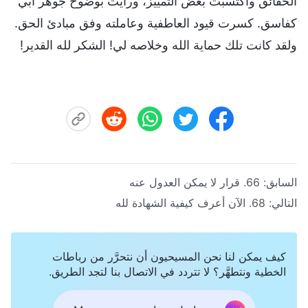
الحقائق واكتسبت بعض التمييز، ورأيت بوضوح جوهر أبي
كفاسق. كسرت قيود العاطفية وعاملته وفق مبادئ الحق.
ولقد كانت تلك حماية الله وخلاصه لي! الشكر لله القدير!
السابق:
66. قرار لا يمكن العدول عنه
التالي:
68. الآن أعرف كيفية الشهادة لله
كيف يمكن لنا نحن المسيحيون أن نتحرَّر من رباطات
الخطية ونتطهَّر؟ لا تتردد في الاتصال بنا لتجد الطريق.