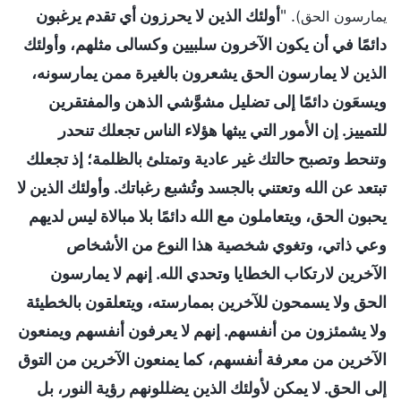
. "
أولئك الذين لا يحرزون أي تقدم يرغبون
يمارسون الحق)
دائمًا في أن يكون الآخرون سلبيين وكسالى مثلهم، وأولئك
الذين لا يمارسون الحق يشعرون بالغيرة ممن يمارسونه،
ويسعَون دائمًا إلى تضليل مشوَّشي الذهن والمفتقرين
للتمييز. إن الأمور التي يبثها هؤلاء الناس تجعلك تنحدر
وتنحط وتصبح حالتك غير عادية وتمتلئ بالظلمة؛ إذ تجعلك
تبتعد عن الله وتعتني بالجسد وتُشبع رغباتك. وأولئك الذين لا
يحبون الحق، ويتعاملون مع الله دائمًا بلا مبالاة ليس لديهم
وعي ذاتي، وتغوي شخصية هذا النوع من الأشخاص
الآخرين لارتكاب الخطايا وتحدي الله. إنهم لا يمارسون
الحق ولا يسمحون للآخرين بممارسته، ويتعلقون بالخطيئة
ولا يشمئزون من أنفسهم. إنهم لا يعرفون أنفسهم ويمنعون
الآخرين من معرفة أنفسهم، كما يمنعون الآخرين من التوق
إلى الحق. لا يمكن لأولئك الذين يضللونهم رؤية النور، بل