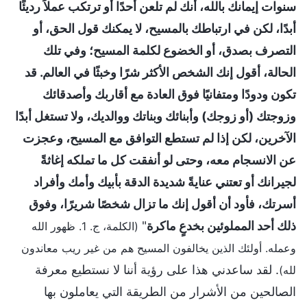
سنوات إيمانك بالله، أنك لم تلعن أحدًا أو ترتكب عملاً رديئًا
أبدًا، لكن في ارتباطك بالمسيح، لا يمكنك قول الحق، أو
التصرف بصدق، أو الخضوع لكلمة المسيح؛ وفي تلك
الحالة، أقول إنك الشخص الأكثر شرًا وخبثًا في العالم. قد
تكون ودودًا ومتفانيًا فوق العادة مع أقاربك وأصدقائك
وزوجتك (أو زوجك) وأبنائك وبناتك ووالديك، ولا تستغل أبدًا
الآخرين، لكن إذا لم تستطع التوافق مع المسيح، وعجزت
عن الانسجام معه، وحتى لو أنفقت كل ما تملكه إغاثةً
لجيرانك أو تعتني عنايةً شديدة الدقة بأبيك وأمك وأفراد
أسرتك، فأود أن أقول إنك ما تزال شخصًا شريرًا، وفوق
ذلك أحد المملوئين بخدعٍ ماكرة
"
(الكلمة، ج. 1. ظهور الله
وعمله. أولئك الذين يخالفون المسيح هم من غير ريب معاندون
. لقد ساعدني هذا على رؤية أننا لا نستطيع معرفة
لله)
الصالحين من الأشرار من الطريقة التي يعاملون بها