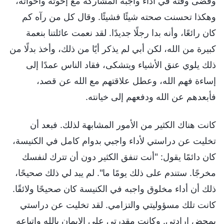
وقضى وقته في أداء واجبه المشاركة مع إخوته وأخواته،
وهكذا تحسنت صحته شيئًا فشيئًا. وقال كل من رآه كم
كان رائعًا، وأنه بدا رجلًا جديدًا. لقد نعمت عائلتنا بنعمة
كبيرة من الله، لكن أبي لم يذكر أيًا من ذلك، وأخذ بدلًا من
ذلك يلوي عنق الأشياء ويتشكى، فقاد الناس عمدًا إلى
إساءة فهم الله، وعطل علاقتهم مع الله عن قصد،
فأبعدهم عن الله ودفعهم إلى خيانته.
كانت هناك الكثير من الأمور المشابهة لذلك. فبعد أن
تخليت عن دراستي لأداء واجبي بدوام كامل في الكنيسة،
كان دائمًا يقول: "أنت تنفق الكثير دون أن تترك لنفسك
مخرجًا. ستندم على ذلك يومًا ما". لم يبد لي ذلك صحيحًا،
ذلك أن أداء مخلوق واجبه في الكنيسة كان صحيحًا ولائقًا.
كانت تلك مسؤوليتي والتزامي. لقد تخليت عن دراستي
بمحض إرادتي. وكانت مقدرتي على الإيمان بالله واتباعه