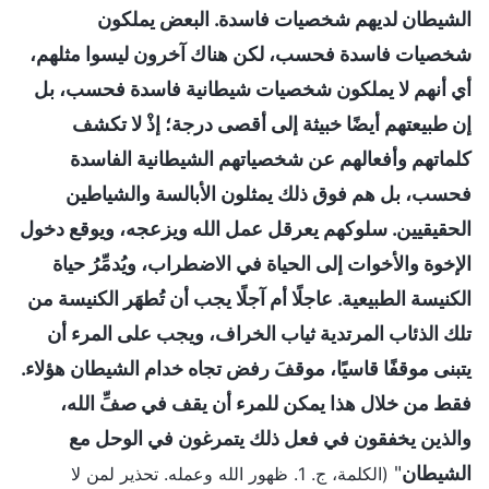
الشيطان لديهم شخصيات فاسدة. البعض يملكون
شخصيات فاسدة فحسب، لكن هناك آخرون ليسوا مثلهم،
أي أنهم لا يملكون شخصيات شيطانية فاسدة فحسب، بل
إن طبيعتهم أيضًا خبيثة إلى أقصى درجة؛ إذْ لا تكشف
كلماتهم وأفعالهم عن شخصياتهم الشيطانية الفاسدة
فحسب، بل هم فوق ذلك يمثلون الأبالسة والشياطين
الحقيقيين. سلوكهم يعرقل عمل الله ويزعجه، ويوقع دخول
الإخوة والأخوات إلى الحياة في الاضطراب، ويُدمِّرُ حياة
الكنيسة الطبيعية. عاجلًا أم آجلًا يجب أن تُطهَر الكنيسة من
تلك الذئاب المرتدية ثياب الخراف، ويجب على المرء أن
يتبنى موقفًا قاسيًا، موقفَ رفض تجاه خدام الشيطان هؤلاء.
فقط من خلال هذا يمكن للمرء أن يقف في صفِّ الله،
والذين يخفقون في فعل ذلك يتمرغون في الوحل مع
الشيطان
"
(الكلمة، ج. 1. ظهور الله وعمله. تحذير لمن لا