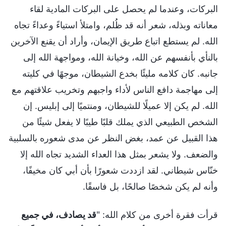
البركات، وعندما لم يحصل على البركات المادية لقاء
معاناته وبذله، شعر أنه قد ظُلم، وامتلأ استياءً وعداءً تجاه
الله. لم يستطع اتباع طريق الإيمان، وأراد أن يقنع الآخرين
بالنأي بأنفسهم عن الله، وخيانة الله، ومواجهة الله إلى
جانبه. كان كلامه مليئًا بخدع الشيطان، موجهًا في كليته
إلى مهاجمة دافع الناس لأداء واجبهم وتخريب علاقتهم مع
الله. لم يكن إلا عميلًا للشيطان، ومنتميًا إلى إبليس. إن
الشخص الطبيعي الذي يملك قلبًا طيبًا لا يفعل شيئًا من
هذا القبيل عن عمد، بغض النظر عن مدى شعوره بالسلبية
والضعف. ولا يشعر بمثل هذا العداء الشديد تجاه الله إلا
خنّاس شيطاني. لقد ازددت شعورًا بأن أبي كان مخيفًا،
وأنه لم يكن شخصًا صالحًا، بل فاسقًا.
قرأت فقرة أخرى من كلام الله: "
قد يصادف، في جميع