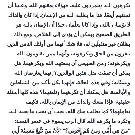
يكرهون الله ويتمردون عليه، فهؤلاء يمقتهم الله، وعلينا أن
نمقتهم أيضًا. هذا ما يطلبه الله من الإنسان. إذا كان والداك
لا يؤمنان بالله، وإذا كانا يعلَمان جيدًا أن الإيمان بالله هو
الطريق الصحيح ويمكن أن يؤدي إلى الخلاص، ومع ذلك
يظلان غير متقبلَين له، فلا شك أنهما من أولئك الناس الذين
ينفرون من الحق ويكرهونه، وأنهما ممن يقاومون الله
ويكرهونه؛ ومن الطبيعي أن يمقتهما الله ويكرههما. هل
يمكن أن تمقت مثل هذين الوالدين؟ إنهما يعارضان الله
ويسبَّانه؛ وفي هذه الحالة، فإنهما بكل تأكيد من الشياطين
والأبالسة. هل يمكنك أن تكرههما وتلعنهما؟ هذه كلها أسئلة
حقيقية. فإذا منعك والداك من الإيمان بالله، فكيف
تعامِلهما؟ كما يطلب منك الله، يجب أن تحب ما يحبه الله،
وتكره ما يكرهه الله. قال الرب يسوع في عصر النعمة:
"مَنْ هِيَ أُمِّي وَمَنْ هُمْ إِخْوَتي؟" "لِأَنَّ مَنْ يَتَّبِعُ مَشِيئَةَ أَبِي