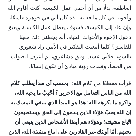
العاطفة، بدلًا من أن أحمي عمل الكنيسة. كنت أقاوم الله
وأخونه في كل ما فعلته. لقد كان أبي في جوهره فاسقًا،
وإن عاد إلى الكنيسة، فسوف يعطل عمل الكنيسة ويعيق
دخول الإخوة والأخوات الحياة. ألم يجعلني ذلك معينًا
للفاسق؟ كلما أمعنت التفكير في الأمر، زاد شعوري
بالسوء. فلأني عشت وفق مشاعري، لم أعرف الصواب
من الخطأ، وفقدت رؤية مبادئ أن تكون إنسانًا.
قرأت مقطعًا من كلام الله: "
بحسب أي مبدأ يطلب كلام
الله من الناس التعامل مع الآخرين؟ أحْبِبْ ما يحبه الله،
واكره ما يكرهه الله: هذا هو المبدأ الذي ينبغي التمسك به.
إن الله يحبّ هؤلاء الذين يسعون إلى الحق ويستطيعون
اتّباع مشيئته؛ وهؤلاء هم أيضًا الأشخاص الذين ينبغي أن
نحبهم. أمّا أولئك غير القادرين على اتباع مشيئة الله، الذين