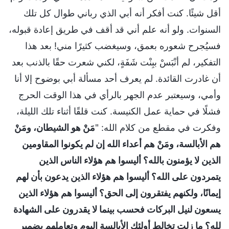
أقل شيئًا. كنت أفكر أنه أبي الذي رباني طوال كل تلك
السنوات. ولو أنه علم أني قد أقف في طريق إعادة قبوله،
فسيُجرح شعوره بعمق، وسيغضب كثيرًا مني! بعد هذا
التفكير، لم أنْبَسْ ببِنْت شَفَةٍ، لكني شعرت حقًا بالذنب بعد
أن غادرت القائدة. لم يعرف أحد مسألة أبي بوضوح إلا أنا
وأمي، وسيعتبر عدم الجهر بالرأي في هذا الوقت الحرج
فشلًا في حماية عمل الكنيسة. كنت قلقًا أثناء تلك الليلة،
وفكرت في مقطع من كلام الله: "
مَنْ هو الشيطان، ومَنْ
هم الأبالسة، ومَنْ هم أعداء الله إن لم يكونوا المقاومين
الذين لا يؤمنون بالله؟ أليسوا هم هؤلاء الناس الذين
يتمردون على الله؟ أليسوا هم هؤلاء الذين يدعون بأن لهم
إيمانًا، ولكنهم يفتقرون إلى الحق؟ أليسوا هم هؤلاء الذين
يسعون لنيل البركات فحسب بينما لا يقدرون على الشهادة
لله؟ ما زلت تخالط أولئك الأبالسة اليوم وتعاملهم بضمير