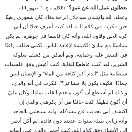
يعطلون عمل الله عن عمدٍ؟
"
(الكلمة، ج. 1. ظهور الله
. كان شعوري رهيبًا
وعمله. الله والإنسان سيدخلان الراحة معًا)
حين فكرت في كلام الله. لقد كنت أعرف جيدًا أن أبي
كره الحق وقاوم الله، وأنه كان فاسقا في جوهره. لم يكن
متناسبًا مع مبادئ الكنيسة لإعادة الناس. لكنني ظللت راغبًا
في التستر عليه وحمايته، ولم أتمكن من كشف سلوكه
الشرير. لقد كنت عاطفيًا للغاية. كنت أعيش وفق فلسفات
شيطانية مثل "الدم أكثر كثافة من الماء" و"الإنسان ليس
جمادًا؛ فكيف يكون بلا مشاعر؟". فكرت في أنه والدي،
ولذلك لم أستطع أن أكون منعدم القلب تمامًا، وكان عليّ
أن أكون لطيفًا. كنت خائفًا من أن يكرهني والدي إن
اكتشف أني تحدثت عن مشاكله، وأنه سينعتني بالجاحد
وأنه رباني طيلة سنوات عديدة دون فائدة. لم أكن أنظر
إلى الأشياء وفق كلام الله. كنت أحمي والدي على أساس