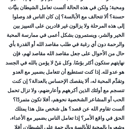
ومحبة؛ ولكن في هذه الحالة ألست تعامل الشيطان بنيَّات
حسنة؟ ألا تتحالف مع الأبالسة؟ إن كان الناس قد وصلوا
إلى هذه المرحلة ولا يزالون غير قادرين على التمييز بين
الخير والشر، ويستمرون بشكل أعمى في ممارسة المحبة
والرحمة دون أي رغبة في طلب مقاصد الله أو القدرة بأي
حال من الأحوال على جعل مقاصد الله مقاصد لهم، فإن
نهايتهم ستكون أكثر بؤسًا. وكل مَنْ لا يؤمن بالله في الجسد
هو عدو لله. إذا كنت تستطيع أن تتعامل بضمير مع العدو
وتقدِّم المحبة له، ألا ينقصك الإحساس بالعدالة؟ إن كنت
تنسجم مع أولئك الذين أكرههم وأعارضهم، ولا تزال تحمل
الحب أو المشاعر الشخصية نحوهم، أفلا تكون متمردًا؟
ألست تقاوم الله عن قصد؟ هل شخص مثل هذا يمتلك
الحق في واقع الأمر؟ إذا تعامل الناس بضمير مع الأعداء،
وشعروا بالمحبة للأبالسة وبالرحمة على الشيطان، أفلا