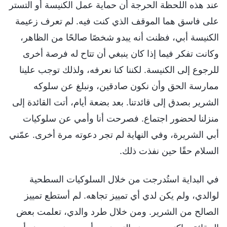
عند هذه اللحظة الحرجة أن حماية عمل الكنيسة أو التستر
على فاسق هما الموقف الذي كنت فيه. لم تعرف زعيمة
الكنيسة أبي، فظنت أنه يبدو شخصًا صالحًا من الظاهر،
وكانت تفكر فيما إذا كان ينبغي أن تتاح له فرصة أخرى
للرجوع إلى الكنيسة. لكننا كنا نعرفه، ولذلك توجب علينا
ممارسة الحق وأن نكون صادقين، ونبلغ عن سلوكه
الشرير بصدق إلى قائدتنا. بعد بضعة أيام، أتت القائدة إلى
منزلنا لحضور اجتماع. فصرحت أنا وأمي عن سلوكيات
أبي الشريرة، وفي النهاية لم تجر دعوته مرة أخرى. عمّني
السلام حقًا حين نفذت ذلك.
في البداية استُدرجت من خلال السلوكيات السطحية
لوالدي، ولم يكن لدي أي تمييز تجاهه. لم أستطع تمييز
الصالح من الشرير. ومن خلال طرد والدي، تعلمت بعض