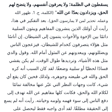
يسقطون في الظلمة؛ ولا يعرفون أنفسهم، ولا يتضح لهم
الحق، ويزدادون بعدًا عن الله
"
(الكلمة، ج. 1. ظهور الله
. بعد التفكير في هذا،
وعمله. تحذير لمن لا يمارسون الحق)
رأيت أن أولئك الذين ينشرون المفاهيم ويبثون السلبية
دائمًا بين الإخوة والأخوات ينتمون إلى الشيطان. إن أناسًا
مثل هؤلاء يتصرفون كخدام للشيطان، فيزعجون الناس
ويضللونهم، ويبعدونهم عن المثول أمام الله. وقول والدي
مثل هذه الأشياء، وترديدها طوال الوقت، لم يكن يفشي
فسادًا لحظيًا أو سلبية وضعفًا. لقد كان السبب أنه كره
الحق والله في طبيعته وجوهره، ولذلك فحين كان يقع أي
شيء، كانت وجهات النظر التي عبّر عنها مخالفة تمامًا
لكلام الله والحق، فكانت كلها مفاهيم عن الله تهدف إلى
دفع الناس إلى سوء فهمه ولومه وخيانته. رأيت أنه لم يسع
إلى الحقيقة مطلقًا. لقد أدى واجبه فقط ليحصل على