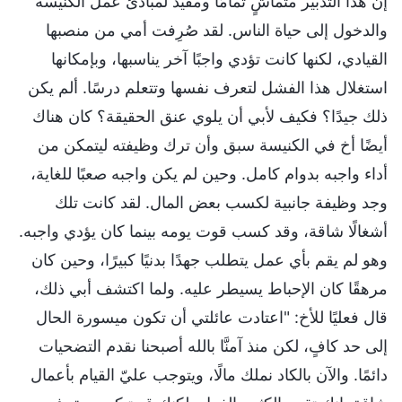
إن هذا التدبير متماشٍ تمامًا ومفيد لمبادئ عمل الكنيسة
والدخول إلى حياة الناس. لقد صُرِفت أمي من منصبها
القيادي، لكنها كانت تؤدي واجبًا آخر يناسبها، وبإمكانها
استغلال هذا الفشل لتعرف نفسها وتتعلم درسًا. ألم يكن
ذلك جيدًا؟ فكيف لأبي أن يلوي عنق الحقيقة؟ كان هناك
أيضًا أخ في الكنيسة سبق وأن ترك وظيفته ليتمكن من
أداء واجبه بدوام كامل. وحين لم يكن واجبه صعبًا للغاية،
وجد وظيفة جانبية لكسب بعض المال. لقد كانت تلك
أشغالًا شاقة، وقد كسب قوت يومه بينما كان يؤدي واجبه.
وهو لم يقم بأي عمل يتطلب جهدًا بدنيًا كبيرًا، وحين كان
مرهقًا كان الإحباط يسيطر عليه. ولما اكتشف أبي ذلك،
قال فعليًا للأخ: "اعتادت عائلتي أن تكون ميسورة الحال
إلى حد كافٍ، لكن منذ آمنَّا بالله أصبحنا نقدم التضحيات
دائمًا. والآن بالكاد نملك مالًا، ويتوجب عليّ القيام بأعمال