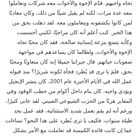
تجاه واجبهم. قدّم الإخوة والأخوات معه شركات وتعاملوا
معه عدة مرات، لكنه لم يقبل شيئًا من ذلك، وكان معاديًا
لمن كانوا يكشفونه ويتعاملون معه. لقد ذهلت بحق من
هذا الخبر. كنت أعلم أنه كان مزاجيًا، لكنني أحسست
وكأنه يتمتع بنزعة إنسانية صالحة، فقد كان محبًا تجاه
الإخوة والأخوات، ولطالما كان يساعدهم في مواجهة
صعوبات حياتهم. قال جيراننا جميعًا إنه كان متعاونًا ومحبًا
بحق، فلمَ يا ترى قد يُطرد فجأة لكونه شريرًا؟ منذ قبوله
عمل الله في الأيام الأخيرة عام 2001، كان ينشر الإنجيل
ويؤدي واجبه. كان ينام داخل أكوام من حطب الوقود وفي
المقابر هربًا من الحزب الشيوعي الصيني. لقد عانى كثيرًا،
ورغم أنه لم يقم بعمل شديد الاستثنائية، فقد عمل بجد
طيلة سنوات. فكيف يا ترى يُطرد على هذا النحو؟ تساءلت
عما إن كانت قائدة الكنيسة قد تعاملت مع الأمر بشكل