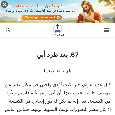
67. بعد طرد أبي
67. بعد طرد أبي
باي جينغ، فرنسا
قبل عدة أعوام، حين كنت أؤدي واجبي في مكان بعيد عن
موطني، تلقيت فجأة خبرًا بأن أبي وصِم بأنه فاسق وطُرد
من الكنيسة. قيل إنه لم يكن له دور إيجابي في الكنيسة،
إذ كان ينشر التصورات ويبث السلبية، ويثبط حماس الناس