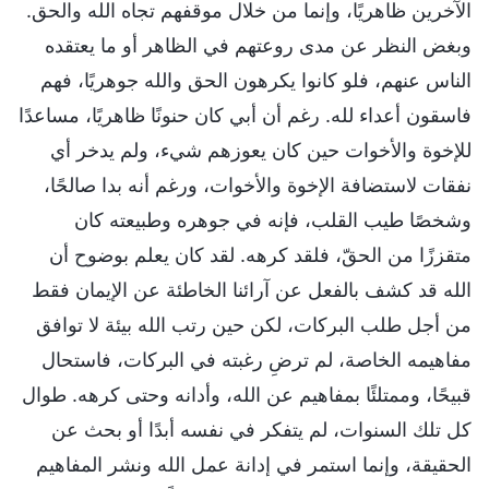
الآخرين ظاهريًا، وإنما من خلال موقفهم تجاه الله والحق.
وبغض النظر عن مدى روعتهم في الظاهر أو ما يعتقده
الناس عنهم، فلو كانوا يكرهون الحق والله جوهريًا، فهم
فاسقون أعداء لله. رغم أن أبي كان حنونًا ظاهريًا، مساعدًا
للإخوة والأخوات حين كان يعوزهم شيء، ولم يدخر أي
نفقات لاستضافة الإخوة والأخوات، ورغم أنه بدا صالحًا،
وشخصًا طيب القلب، فإنه في جوهره وطبيعته كان
متقززًا من الحقّ، فلقد كرهه. لقد كان يعلم بوضوح أن
الله قد كشف بالفعل عن آرائنا الخاطئة عن الإيمان فقط
من أجل طلب البركات، لكن حين رتب الله بيئة لا توافق
مفاهيمه الخاصة، لم ترضِ رغبته في البركات، فاستحال
قبيحًا، وممتلئًا بمفاهيم عن الله، وأدانه وحتى كرهه. طوال
كل تلك السنوات، لم يتفكر في نفسه أبدًا أو بحث عن
الحقيقة، وإنما استمر في إدانة عمل الله ونشر المفاهيم