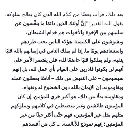
بعد ذلك، قرأت بعضًا من كلام الله الذي كان يعالج سلوكه.
يقول الله القدير: "
إنَّ أولئك الذين دائمًا ما ينفِّسون عن
سلبيتهم بين الإخوة والأخوات هم خدام الشيطان،
ويشوشون على الكنيسة. هؤلاء الناس يجب طردهم
واستبعادهم يومًا ما. إذا لم يملك الناس في إيمانهم بالله قلبًا
يتقيه، ولم يملكوا قلبًا خاضعًا لله، فلن يقتصر الأمر على
أنهم لن يكونوا قادرين على القيام بأي عمل لله، بل إنهم
سيصبحون – على النقيض من ذلك – أناسًا يعطلون عمله
ويقاومونه. إن الإيمان بالله دون الخضوع له وتقواه،
ومقاومته بدلًا من ذلك، هو أكبر خزي للمؤمن. إن كان
المؤمنون طائشين وغير منضبطين في كلامهم وسلوكهم
مثلهم مثل غير المؤمنين، فهم حتّى أكثر خبثًا من غير
المؤمنين؛ إنهم نموذج للأبالسة. ... كل مَن أفسدهم