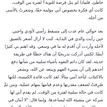
خاطئ. فلماذا لم ينل فرصة للتوبة؟ لفترة من الوقت،
كانت أي فكرة بخصوص أبي مؤلمة حقًا، وشعرتُ بالأسى
من أجله.
بعد حوالي عام عدت إلى مسقط رأسي لأؤدي واجبي.
حين رأيت والدي في البداية، كنت لا أزال أشعر بالضيق
لأجله وأردت أن أقدم له ما في وسعي. وقد اهتم بي كثيرًا
أيضًا. لكنني أدركت تدريجيًا أن هناك خطئًا في طريقة
حديثه. لقد كان دائم التفوه بأشياء سلبية من شأنها دفع
أحدهم إلى أن يسيء الفهم ويبتعد عن الله، ويشعر
بالاكتئاب. لنأخذ أمي مثالًا. لقد كانت قائدة الكنيسة، لكنها
صُرِفتْ لضعف مقدرتها وعدم قيامها بمهام عملية، ومن ثمَّ
كانت في حالة سلبية لفترة من الوقت. لم يقدم أبي لها
شركة عن مشيئة الله ليساعدها، وإنما قال: "لا أمان في