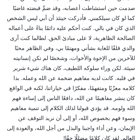
صدمت حين استشاطت أعصابه، وقد ضمَّ قبضته غاضبًا
كما لو كان سيلكمني. فأدركت حينئذ أن أبي ليس الشخص
الذي كان في بالي. كنت أحكم عليه دائمًا بناءً على أعماله
الصالحة الظاهرية، لا على مبادئ الحق. لطالما كنت أرى
والدي قلقًا للغاية بشأني ومهتمًا بي، وفي الظاهر محبًا
للآخرين من الإخوة والأخوات، وشخصًا لم تكن إنسانيته
سيئة. لكن وراء سلوكه اللطيف، كان هناك شيء شرير
في قلبه. كانت لديه مفاهيم ضخمة عن الله وعمله. بدا
كلامه معزّيًا ومتفهمًا، مفكرًا في خياراتنا، لكنه في الواقع
كان ينشر مفاهيمًا عن الله، دافعًا الناس إلى إساءة فهم
الله ولومه. قد يؤدي قبولنا لذلك الكلام إلى تنمية مفاهيم
وسوء فهم بخصوص الله، أو إلى أن نريد التوقف عن
الإيمان، وعن أداء واجبنا والبذل من أجل الله، والعودة إلى
العالم. لقد كان كلامًا مضللًا حقًا!