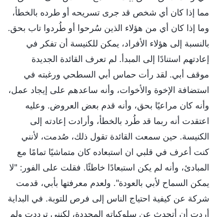
مما إذا كان أي شخص قد جرى تسريحه أو طرده بالخطأ،
وما إذا كان أي من هؤلاء الذين سُرحوا أو طُردوا تاب بحق.
بالنسبة إلى هؤلاء الأفراد، يمكن للكنيسة أن تفكر في
إعادتهم استنادًا إلى المبدأ. لم تعرف القائدة الجديدة
موقف أبي. لقد رأت حماس أبي السطحي ورغبته في
استضافة الإخوة والأخوات، وأنه ساعدهم على إيجاد عمل،
وأنه كان مراعيًا بحق، وأنه قدم بعض العروض. وعليه
اعتقدت أنه ربما قد طُرد بالخطأ، وأرادت إعادته إلى
الكنيسة. حين سمعت القائدة تقول ذلك، صُدمت، لأنني
كنت أعرف في قلبي ان استبعاده كان متماشيًا تمامًا مع
المبادئ، وأنه لم يكن استبعادًا خاطئًا. فقلت على الفور: "لا
يمكن السماح لأبي بالعودة". ولعدم معرفتها بأبي، قدمت
شركة عن كيفية احتياج الناس إلى فرص للتوبة. في البداية
أردت أن أتحدث عن سلوكياته المحددة، لكنني ترددت ولم