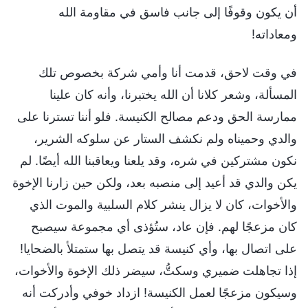
أن يكون وقوفًا إلى جانب فاسق في مقاومة الله
ومعاداته!
في وقت لاحق، قدمت أنا وأمي شركة بخصوص تلك
المسألة، وشعر كلانا أن الله يختبرنا، وأنه كان علينا
ممارسة الحق ودعم مصالح الكنيسة. فلو أننا تسترنا على
والدي وحميناه ولم نكشف الستار عن سلوكه الشرير،
نكون مشتركين في شره، وقد يلعنا ويعاقبنا الله أيضًا. لم
يكن والدي قد أعيد إلى منصبه بعد، ولكن حين زارنا الإخوة
والأخوات، كان لا يزال ينشر كلام السلبية والموت الذي
كان مزعجًا لهم. فإن عاد، ستُؤذى أي مجموعة سيصبح
على اتصال بها، وأي كنيسة قد يتصل بها ستمتلأ بالضحايا!
إذا تجاهلت ضميري وسكتُّ، سيضر ذلك الإخوة والأخوات،
وسيكون مزعجًا لعمل الكنيسة! ازداد خوفي وأدركت أنه