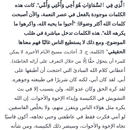
ٱلَّذِي فِي ٱلسَّمَاوَاتِ هُوَ أَخِي وَأُخْتِي وَأُمِّي". كانت هذه
الكلمات موجودة بالفعل في عصر النعمة، والآن أصبحت
كلمات الله أكثر وضوحًا: "أحبوا ما يحبه الله، واكرهوا ما
يكرهه الله". هذه الكلمات تدخل مباشرة في صُلب
الموضوع، ومع ذلك لا يستطيع الناس غالبًا فهم معناها
الحقيقي
"
(الكلمة، ج. 3. أحاديث مسيح الأيام الأخيرة. لا يمكن
.
للمرء أن يتحوّل حقًّا إلّا من خلال التعرف على آرائه الخاطئة)
أعطاني كلام الله المبادئ التي احتجت أن أطبقها على
أبي. لقد كان أبي، لكنه كان شريرًا في طبيعته وجوهره.
لقد كره الحق وكان عدو الله. ولن يتسبب إلا في بث
التشويش في الكنيسة وإيذاء الإخوة والأخوات. إن الله
يكره مثل هؤلاء الناس ويتقزز منهم، ولا يخلّص الفاسقين.
لو أنني فكرت فقط في عاطفتي وحبي تجاهه، أكون قاسيًا
تجاه الإخوة والأخوات، وسيضر ذلك الكنيسة، ومن شأنه