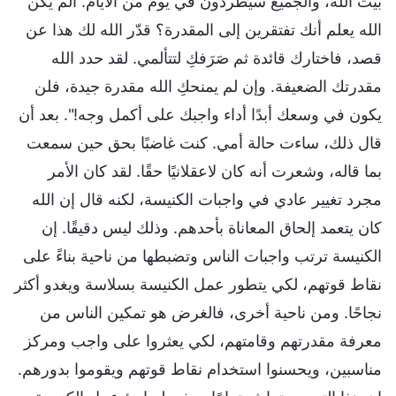
بيت الله، والجميع سيطردون في يوم من الأيام. ألم يكن
الله يعلم أنك تفتقرين إلى المقدرة؟ قدّر الله لك هذا عن
قصد، فاختارك قائدة ثم صَرَفكِ لتتألمي. لقد حدد الله
مقدرتك الضعيفة. وإن لم يمنحكِ الله مقدرة جيدة، فلن
يكون في وسعك أبدًا أداء واجبك على أكمل وجه!". بعد أن
قال ذلك، ساءت حالة أمي. كنت غاضبًا بحق حين سمعت
بما قاله، وشعرت أنه كان لاعقلانيًا حقًا. لقد كان الأمر
مجرد تغيير عادي في واجبات الكنيسة، لكنه قال إن الله
كان يتعمد إلحاق المعاناة بأحدهم. وذلك ليس دقيقًا. إن
الكنيسة ترتب واجبات الناس وتضبطها من ناحية بناءً على
نقاط قوتهم، لكي يتطور عمل الكنيسة بسلاسة ويغدو أكثر
نجاحًا. ومن ناحية أخرى، فالغرض هو تمكين الناس من
معرفة مقدرتهم وقامتهم، لكي يعثروا على واجب ومركز
مناسبين، ويحسنوا استخدام نقاط قوتهم ويقوموا بدورهم.