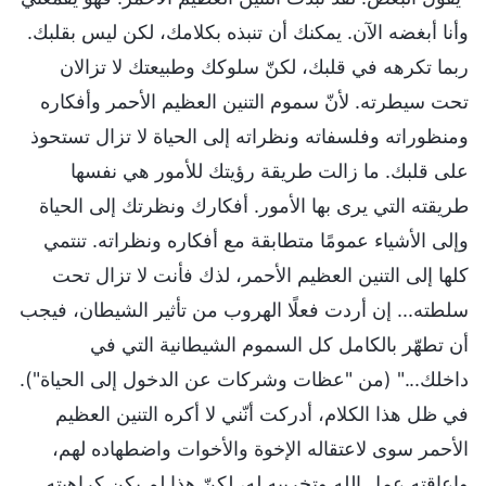
وأنا أبغضه الآن. يمكنك أن تنبذه بكلامك، لكن ليس بقلبك.
ربما تكرهه في قلبك، لكنّ سلوكك وطبيعتك لا تزالان
تحت سيطرته. لأنّ سموم التنين العظيم الأحمر وأفكاره
ومنظوراته وفلسفاته ونظراته إلى الحياة لا تزال تستحوذ
على قلبك. ما زالت طريقة رؤيتك للأمور هي نفسها
طريقته التي يرى بها الأمور. أفكارك ونظرتك إلى الحياة
وإلى الأشياء عمومًا متطابقة مع أفكاره ونظراته. تنتمي
كلها إلى التنين العظيم الأحمر، لذك فأنت لا تزال تحت
سلطته... إن أردت فعلًا الهروب من تأثير الشيطان، فيجب
أن تطهّر بالكامل كل السموم الشيطانية التي في
داخلك..." (من "عظات وشركات عن الدخول إلى الحياة").
في ظل هذا الكلام، أدركت أنّني لا أكره التنين العظيم
الأحمر سوى لاعتقاله الإخوة والأخوات واضطهاده لهم،
وإعاقته عمل الله وتخريبه له، لكنّ هذا لم يكن كراهيته