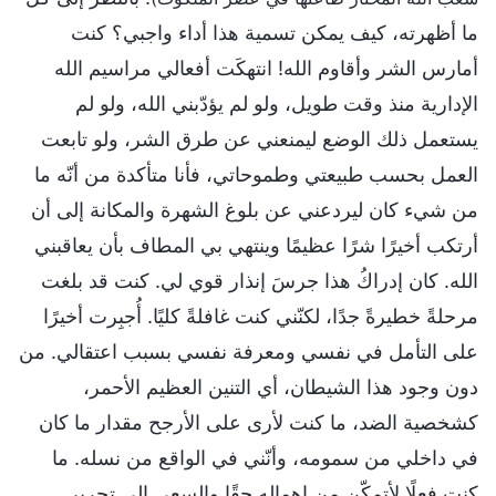
ما أظهرته، كيف يمكن تسمية هذا أداء واجبي؟ كنت
أمارس الشر وأقاوم الله! انتهكَت أفعالي مراسيم الله
الإدارية منذ وقت طويل، ولو لم يؤدّبني الله، ولو لم
يستعمل ذلك الوضع ليمنعني عن طرق الشر، ولو تابعت
العمل بحسب طبيعتي وطموحاتي، فأنا متأكدة من أنّه ما
من شيء كان ليردعني عن بلوغ الشهرة والمكانة إلى أن
أرتكب أخيرًا شرًا عظيمًا وينتهي بي المطاف بأن يعاقبني
الله. كان إدراكُ هذا جرسَ إنذار قوي لي. كنت قد بلغت
مرحلةً خطيرةً جدًا، لكنّني كنت غافلةً كليًا. أُجبِرت أخيرًا
على التأمل في نفسي ومعرفة نفسي بسبب اعتقالي. من
دون وجود هذا الشيطان، أي التنين العظيم الأحمر،
كشخصية الضد، ما كنت لأرى على الأرجح مقدار ما كان
في داخلي من سمومه، وأنّني في الواقع من نسله. ما
كنت فعلًا لأتمكّن من إهماله حقًا والسعي إلى تحرير