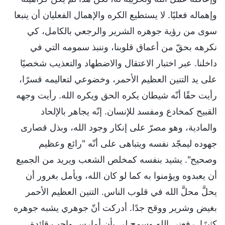
وإهماله فعليًا. لا يستطيع الكره والإهمال الفعليان أن ينبعا
سوى من رؤية جوهره الشرير والرجعي بالكامل، كي
نكرهه بحقّ من أعماق قلوبنا، وننبذ سمومه التي في
داخلنا. عبر اختبار الاعتقال والاضطهاد والتعذيب شخصيًا
على يد التنين العظيم الأحمر، وخضوعي لتعاليمه قسرًا،
رأيت حقًا أنّه شيطان يكره الحق ويكره الله. رأيت وجهه
القبيح كمخادع ومفسد للإنسان. إنّه يجاهر بالإلحاد
والمادية، وهو مصرّ على إنكار وجود الله، وبذل قصارى
جهوده ليمجّد نفسه ويتباهى على أنّه "رائع وعظيم
وصحيح". يشيد بنفسه كمخلص الشعب ويريد من الجميع
أن يعبدوه ويؤمنوا به كما لو كان الله، ويأمل بغرور أن
يحلَّ محلَّ الله في قلوب الناس. التنين العظيم الأحمر
بغيض وشرير ووقح جدًا. أدركت أنّ جوهري يشبه جوهره
كثيرًا. رفعني الله وسمح لي بأن أمارس واجب قائدة،