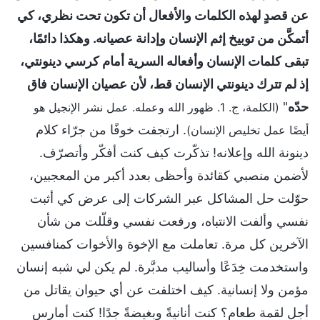
عن قصدٍ لهذه الكلمات والأفعال أن تكون تحت نظري، كي
أتمكَّن من توبيخ إثم الإنسان وإدانة عصيانه. وهكذا دائمًا،
تبقى كلمات الإنسان وأفعاله السرية أمام كرسي دينونتي،
إذ لم تترك دينونتي الإنسان قط، لأن عصيان الإنسان فاق
حدّه
"
(الكلمة، ج. 1. ظهور الله وعمله. عمل نشر الإنجيل هو
. ارتجفت خوفًا من جرّاء كلام
أيضًا عمل تخليص الإنسان)
دينونة الله وإعلانه! تذكّرت كيف كنت أفكّر وأتصرّف.
لأضمن منصبي كقائدة وأحظى بعدد أكبر من المعجبين،
حوّلت حل المشاكل عبر الشركات إلى عرض كي أثبت
نفسي وألفت الانتباه، ورفعت نفسي وقلّلت من شأن
الآخرين كل مرة. تعاملت مع الإخوة والأخوات كمنافسين
واستخدمت خِدَعًا وأساليب مدبَّرة. لم يكن لي شبه إنسان
مؤمن ولا إنسانية. كيف اختلفت عن أي حيوان يقاتل من
أجل لقمة طعام؟ كنت أنانيةً وبغيضةً جدًا! كنت أمارس