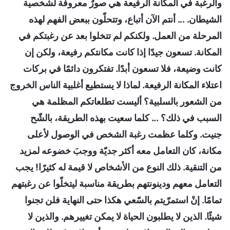
والرغبة في المكانة الرفيعة هي صورٌ معروفة لشخصية
الشيطان. ... أنتم الآن أتباع، وتتحلّون ببعض الفهم لهذه
المرحلة من العمل. ولكنكم لم تتخلوا بعد عن رغبتكم في
المكانة. تسعون جيدًا إذا كانت مكانتكم رفيعة، ولكن إن
كانت وضيعة، فلا تسعون أبدًا. تفتكرون دائمًا في بركات
اعتلاء المكانة الرفيعة. لماذا لا يستطيع أغلبية الناس الخروج
من الشعور بالسلبية؟ أليست تطلعاتكم المظلمة هي
السبب في ذلك؟ ... كلما سعيت بهذه الطريقة، بالشّح
جنيت. وكلما عظمت رغبة الشخص في الوصول لأعلى
مكانة، كان التعامل معه أكثر جديّة ووجبَ خضوعه لمزيد
من التنقية. ذلك النوع من الأشخاص لا قيمة له كثيرًا! يجب
التعامل معهم ودينونتهم بطريقة مناسبة ليتخلّوا عن رغبتهم
تمامًا. إنْ استمرّيتم بالسّعي هكذا حتى النهاية فلن تجنوا
شيئًا. الذين لا يطلبون الحياة لا يمكن تغييرهم. والذين لا