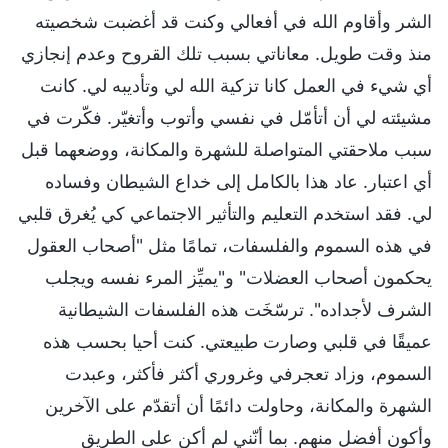
الشر وأقاوم الله في أفعالي وكنت قد أغضبت شخصيته
منذ وقت طويل. معاناتي بسبب تلك القروح وعدم إنجازي
أي شيء في العمل كانا تزكية الله لي وتأديبه لي. كانت
مشيئته لي أن أتأمّل في نفسي وأتوب وأتغيّر. فكّرت في
سبب ملاحقتي المتواصلة للشهرة والمكانة، ووضعهما قبل
أي اعتبار. عاد هذا بالكامل إلى خداع الشيطان وفساده
لي. فقد استخدم التعليم والتأثير الاجتماعي كي يُغرق قلبي
في هذه السموم والفلسفات، تمامًا مثل "أصحاب العقول
يحكمون أصحاب العضلات" و"يميِّز المرء نفسه ويجلب
الشرف لأجداده". ترسّخَت هذه الفلسفات الشيطانية
عميقًا في قلبي وصارت طبيعتي. كنت أحيا بحسب هذه
السموم، وزاد تعجرفي وغروري أكثر فأكثر، وعبدت
الشهرة والمكانة، وحاولت دائمًا أن أتقدّم على الآخرين
وأكون أفضل منهم. بما أنّني لم أكن على الطريق