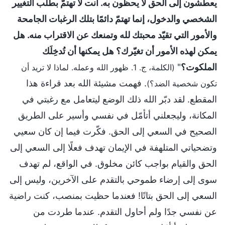
يعطشون إلى الحق لا يحظون به. أنت لا تهتمّ بطلب التغيير
الشخصي والدخول، إنما تهتمّ دائمًا بتلك الرغبات الجامحة
والأمور التي تقيّد محبتك لله وتمنعك عن الاقتراب منه. هل
يمكن لهذه الأمور أن تغيّرك؟ هل يمكنها أن تُدخِلَك
الملكوت؟
"
(الكلمة، ج. 1. ظهور الله وعمله. لماذا لا تريد أن
. فهمت مشيئة الله بعد قراءة هذا
تكون شخصية الضد؟)
المقطع. لقد دبّر الله ذلك الوضع ليتعامل مع رغبتي في
المكانة، وليجعلني أتأمّل في نفسي وأسير على الطريق
الصحيح في السعي إلى الحق. فكّرت فيما إن كان سعيي
وتضحياتي المتلهفة في الإيمان تهدف فعلًا إلى السعي إلى
الحق والقيام بواجب كائن مخلوق. في الواقع، لم تهدف
سوى إلى إرضاء طموحي بالتقدم على الآخرين، وليس إلى
السعي إلى الحق بتاتًا! فعندما حظيت بمنصب، كنت راضية
عن نفسي جدًا ولم أحاول التقدم. عندما طردت من