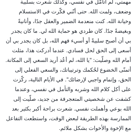
مهمتي، لم أتأمّل في نفسي، وكذلك شعرت بسلبية
وضعف، ولمت الله. حتى أنّني فكّرت في الاستسلام
وخيانة الله. كنت منعدمة الضمير والعقل جدًا، وأنانيةً
وبغيضةً جدًا. كان طردي هو حماية الله لي. ما كان يجدر
بي أن أصبح سلبيةً أو أسيء فهم الله، بل كان يجدر بي أن
أسعى إلى الحق لحل فسادي. عندما أدركت هذا، مثلت
أمام الله وصلّيت: "يا الله، لم أعُد أريد السعي إلى المكانة.
أتمنّى الخضوع لحُكمك وترتيباتك، والسعي الفعلي إلى
الحق، وإتمام واجبي لإرضائك". في الأيام التالية، ركّزت
على أكل كلام الله وشربه والتأمل في نفسي، وعندما
كشفت عن شخصيتي المتعجرفة من جديد، صلّيت إلى
الله بوعي وأهملت نفسي. شعرت براحة أكبر بكثير بعد
الممارسة بهذه الطريقة لبعض الوقت، واستطعت التفاعل
مع الإخوة والأخوات بشكل ملائم.