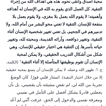
محبة أصدق وأنقى نحوه. هذه هي أهداف الله من إجراء
التنقية. كل العمل الذي يقوم به الله في الإنسان له أهدافه
وأهميته؛ لا يقوم الله بعمل بلا مغزى، ولا يقوم بعمل بلا
منفعة للإنسان. التنقية لا تعني محو البشر من أمام الله، ولا
تدميرهم في الجحيم، بل تعني تغيير شخصية الإنسان أثناء
التنقية، وتغيير دوافعه، وآرائه القديمة، ومحبته لله، وتغيير
حياته بأسرها. إن التنقية هي اختبار حقيقي للإنسان، وهي
شكل من أشكال التدريب الحقيقي، ولا يمكن لمحبة
الإنسان أن تقوم بوظيفتها المتأصلة إلا أثناء التنقية
"
(الكلمة،
ج. 1. ظهور الله وعمله. لا يمكن للإنسان أن يتمتع بمحبة حقيقية
. استنار قلبي فورًا. كان الوضعُ
إلا من خلال اختبار التنقية)
تجربةَ من الله لي. لم تقضِ مشيئته بأن يقصيني، بل بأن
يجعلني قادرةً بشكل أفضل على التأمل في نفسي
ومعرفة نفسي والدخول إلى الحق. عرفت أنّني لم أعُد