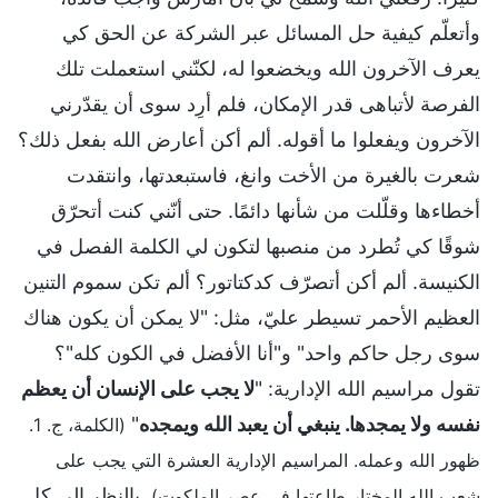
وأتعلّم كيفية حل المسائل عبر الشركة عن الحق كي
يعرف الآخرون الله ويخضعوا له، لكنّني استعملت تلك
الفرصة لأتباهى قدر الإمكان، فلم أرِد سوى أن يقدّرني
الآخرون ويفعلوا ما أقوله. ألم أكن أعارض الله بفعل ذلك؟
شعرت بالغيرة من الأخت وانغ، فاستبعدتها، وانتقدت
أخطاءها وقلّلت من شأنها دائمًا. حتى أنّني كنت أتحرّق
شوقًا كي تُطرد من منصبها لتكون لي الكلمة الفصل في
الكنيسة. ألم أكن أتصرّف كدكتاتور؟ ألم تكن سموم التنين
العظيم الأحمر تسيطر عليّ، مثل: "لا يمكن أن يكون هناك
سوى رجل حاكم واحد" و"أنا الأفضل في الكون كله"؟
تقول مراسيم الله الإدارية: "
لا يجب على الإنسان أن يعظم
نفسه ولا يمجدها. ينبغي أن يعبد الله ويمجده
"
(الكلمة، ج. 1.
ظهور الله وعمله. المراسيم الإدارية العشرة التي يجب على
. بالنظر إلى كل
شعب الله المختار طاعتها في عصر الملكوت)