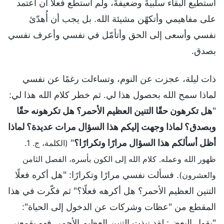
أستطيع البقاء سلبيةً وضعيفةً، ولم أستطع فعلًا أن أعتمد
على مفاهيمي وأتكهّن مشيئة الله. بل يجب أن أُهدّئ
نفسي وأسعى إلى الحق وأتأمّل في نفسي وأعرف نفسي
بصدق.
ذات ليلة، عجزت عن النوم، وتساءلت رغمًا عن نفسي
لماذا سمح الله بحصول هذا لي. ثم خطر كلام الله هذا لي:
"
هل تكرهون حقًا التنين العظيم الأحمر؟ هل تكرهونه حقًا
وبصدق؟ لماذا وجهت إليكم هذا السؤال مرات عديدة؟ لماذا
أظل أسألكم هذا السؤال مرارًا وتكرارًا؟
"
(الكلمة، ج. 1.
ظهور الله وعمله. كلام الله إلى الكون بأسره، الفصل الثامن
. فسألت نفسي مرارًا وتكرارًا: "هل أكره فعلًا
والعشرون)
التنين العظيم الأحمر؟ هل أكرهه فعلًا؟" ثم فكّرت في هذا
المقطع من "عظات وشركات عن الدخول إلى الحياة":
"يقول البعض: لقد نبذت التنين العظيم الأحمر. فهو يقمعني