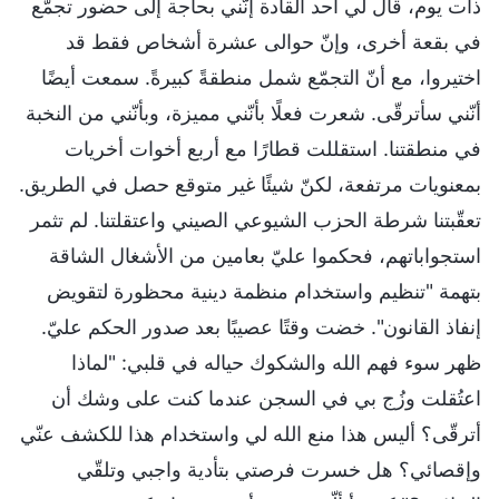
ذات يوم، قال لي أحد القادة إنّني بحاجة إلى حضور تجمّع
في بقعة أخرى، وإنّ حوالى عشرة أشخاص فقط قد
اختيروا، مع أنّ التجمّع شمل منطقةً كبيرةً. سمعت أيضًا
أنّني سأترقّى. شعرت فعلًا بأنّني مميزة، وبأنّني من النخبة
في منطقتنا. استقللت قطارًا مع أربع أخوات أخريات
بمعنويات مرتفعة، لكنّ شيئًا غير متوقع حصل في الطريق.
تعقّبتنا شرطة الحزب الشيوعي الصيني واعتقلتنا. لم تثمر
استجواباتهم، فحكموا عليّ بعامين من الأشغال الشاقة
بتهمة "تنظيم واستخدام منظمة دينية محظورة لتقويض
إنفاذ القانون". خضت وقتًا عصيبًا بعد صدور الحكم عليّ.
ظهر سوء فهم الله والشكوك حياله في قلبي: "لماذا
اعتُقلت وزُج بي في السجن عندما كنت على وشك أن
أترقّى؟ أليس هذا منع الله لي واستخدام هذا للكشف عنّي
وإقصائي؟ هل خسرت فرصتي بتأدية واجبي وتلقّي