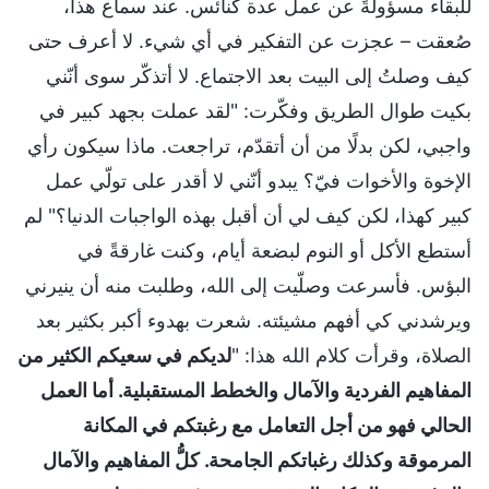
للبقاء مسؤولةً عن عمل عدة كنائس. عند سماع هذا،
صُعقت – عجزت عن التفكير في أي شيء. لا أعرف حتى
كيف وصلتُ إلى البيت بعد الاجتماع. لا أتذكّر سوى أنّني
بكيت طوال الطريق وفكّرت: "لقد عملت بجهد كبير في
واجبي، لكن بدلًا من أن أتقدّم، تراجعت. ماذا سيكون رأي
الإخوة والأخوات فيّ؟ يبدو أنّني لا أقدر على تولّي عمل
كبير كهذا، لكن كيف لي أن أقبل بهذه الواجبات الدنيا؟" لم
أستطع الأكل أو النوم لبضعة أيام، وكنت غارقةً في
البؤس. فأسرعت وصلّيت إلى الله، وطلبت منه أن ينيرني
ويرشدني كي أفهم مشيئته. شعرت بهدوء أكبر بكثير بعد
الصلاة، وقرأت كلام الله هذا: "
لديكم في سعيكم الكثير من
المفاهيم الفردية والآمال والخطط المستقبلية. أما العمل
الحالي فهو من أجل التعامل مع رغبتكم في المكانة
المرموقة وكذلك رغباتكم الجامحة. كلُّ المفاهيم والآمال