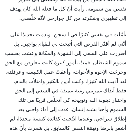
نفسي من سمومه. رأيت أنّ كل ما فعله الله كان يهدف
إلى تطهيري وشكرته من كل جوارحي لأنّه خلّصني.
تأمّلت في نفسي كثيرًا في السجن، وندمت تحديدًا على
أنّني لم أقدّر الفرص التي اُتيحت لي للقيام بواجبي. بل
أصررت على السعي إلى الشهرة والمكانة وعشت بحسب
سموم الشيطان. قمتُ بأمور كثيرة كانت تتعارض مع الحق
وجرحَت الإخوة والأخوات، وأعقتُ عمل الكنيسة وعرقلته.
لقد آذيت الله كثيرًا، وكنت أدين بالكثير وامتلأت بالندم.
فقط آنذاك غمرتني رغبة عميقة في السعي إلى الحق
واختبار دينونة الله وتوبيخه كي أتخلّص قريبًا من تلك
السموم وأحيا بشبه إنسان. عدت إلى أداء واجبي بعد
إطلاق سراحي، وعندما انتُخبت كقائدة كنيسة مجددًا، لم
أشعر بالرضا وتهنئة النفس كالسابق. بل شعرت بأنّ هذه