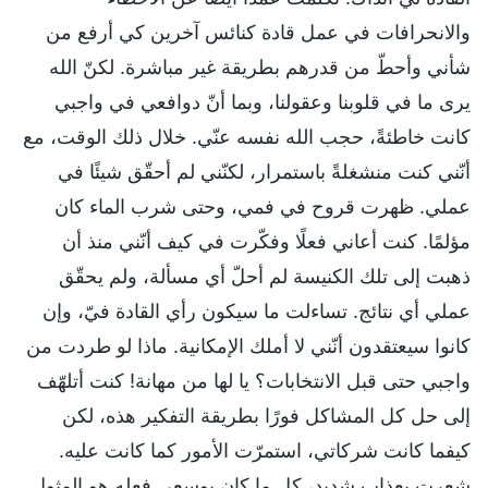
والانحرافات في عمل قادة كنائس آخرين كي أرفع من
شأني وأحطّ من قدرهم بطريقة غير مباشرة. لكنّ الله
يرى ما في قلوبنا وعقولنا، وبما أنّ دوافعي في واجبي
كانت خاطئةً، حجب الله نفسه عنّي. خلال ذلك الوقت، مع
أنّني كنت منشغلةً باستمرار، لكنّني لم أحقّق شيئًا في
عملي. ظهرت قروح في فمي، وحتى شرب الماء كان
مؤلمًا. كنت أعاني فعلًا وفكّرت في كيف أنّني منذ أن
ذهبت إلى تلك الكنيسة لم أحلّ أي مسألة، ولم يحقّق
عملي أي نتائج. تساءلت ما سيكون رأي القادة فيّ، وإن
كانوا سيعتقدون أنّني لا أملك الإمكانية. ماذا لو طردت من
واجبي حتى قبل الانتخابات؟ يا لها من مهانة! كنت أتلهّف
إلى حل كل المشاكل فورًا بطريقة التفكير هذه، لكن
كيفما كانت شركاتي، استمرّت الأمور كما كانت عليه.
شعرت بعذاب شديد، كل ما كان بوسعي فعله هو المثول