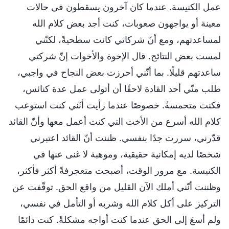
عمل الكنيسة. عندما كان آخرون يسقطون في حالات
معينة أو يواجهون صعوبات، كنت أجد بعض كلام الله
لمساعدتهم، ومع أنّ شركاتي كانت سطحيةً، لكنّني
لمست بعض النتائج. قال الإخوة والأخوات إنّ شركتي
ساعدتهم قليلًا. بما أنّني أحرزت بعض النجاح في واجبي،
طلب منّي أحد القادة لاحقًا أن أتولى عمل عدة كنائس،
فكنت متحمسةً. خصوصًا عندما رأيت أنّني كنت استوعب
كلام الله أسرع من الأخت التي كنت أعمل معها وأنّ القائد
قدّرني، سررت جدًا بنفسي. ظننت أنّ القائد اعتبرني
شخصًا لديه إمكانية حقيقية، وموهبة لا غنى عنها في
الكنيسة. مع مرور الوقت، أصبحت متعجرفةً أكثر فأكثر،
وظننت أنّني أملك الآن القليل من واقع الحق. توقّفت عن
التركيز على أكل كلام الله وشربه أو التأمل في نفسي،
ولم أسعَ إلى الحق عندما كنت أواجه مشكلةً. كنت دائمًا