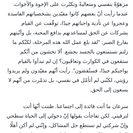
مزهوّةً بنفسي ومتعاليةً وتكبّرت على الإخوة والأخوات.
عندما رأيت أنّ بعضهم كانوا مقيّدين بشخصياتهم الفاسدة
وعجزوا عن تأدية واجباتهم جيدًا، توقّفت عن القيام
بشركات عن الحق لمساعدتهم بدافع المحبة، بل وأنّبتهم
بفارغ الصبر: "لقد بلغ عمل الله هذه المرحلة، لكنّكم ما
زلتم تستمتعون بالجسد بجشع. ألا تخشون من أنّكم
ستقعون في الكوارث وتعاقَبون؟ إن لم تبدأوا بالقيام
بواجبكم جيدًا، فستُقصَون". رأيت أنّهم مقيّدون ولم يريدوا
رؤيتي، لكنّني لم أتأمّل في نفسي، بل تذمّرت من أنّهم لا
يسعون إلى الحق.
سرعان ما أتت قائدة إلى اجتماعنا. ظننت أنّها أتت
لترقيتي. لكن تفاجأت بقولها إنّ دخولي إلى الحياة سطحي
وإنّ شركتي لم تستطع حل المشاكل، وإنّني لم أكن أهلًا