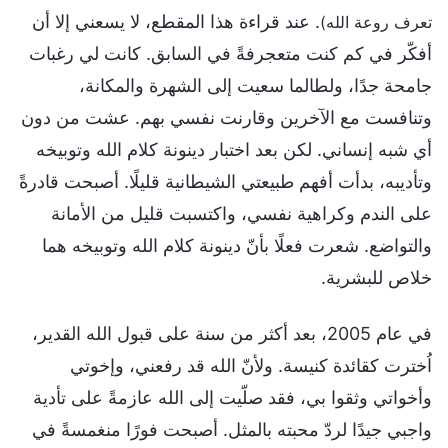
. عند قراءة هذا المقطع، لا يسعني إلا أن
تعرف روعة الله)
أفكّر في كم كنت متعجرفةً في السابق. كانت لي رغبات
جامحة جدًا، ولطالما سعيت إلى الشهرة والمكانة،
وتنافست مع الآخرين وقارنت نفسي بهم. عشت من دون
أي شبه إنساني. لكن بعد اختبار دينونة كلام الله وتوبيخه
وتأديبه، بدأت أفهم طبيعتي الشيطانية قليلًا. أصبحت قادرةً
على الندم وكراهية نفسي، واكتسبت قليل من الأمانة
والتواضع. شعرت فعلًا بأنّ دينونة كلام الله وتوبيخه هما
خلاص للبشرية.
في عام 2005، بعد أكثر من سنة على قبول الله القدير،
اُخترت كقائدة كنيسة. ولأنّ الله قد رفعني، وإخوتي
وأخواتي وثقوا بي، فقد صلّيت إلى الله عازمةً على تأدية
واجبي جيدًا لردّ محبته بالمثل. أصبحت فورًا منغمسةً في