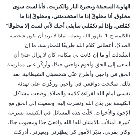
الهاوية السحيقة وبحيرة النار والكبريت، فأنا لست سوى
مخلوق. أنا مخلوقٌ إذا ما استخدمتني، ومخلوقٌ إذا ما
كمّلتني. وإذا لم تكمّلني سأبقى أحبك لأني لست إلا مخلوقًا
"
(الكلمة، ج. 1. ظهور الله وعمله. لماذا لا تريد أن تكون شخصية
. أعطاني كلام الله طريقًا للممارسة. ما إن
الضد؟)
استُبدلت أو ما إن كانت لي مكانة، كان لا يزال عليّ أن
أسعى إلى الحق وأقوم بواجبي جيدًا، وأركّز على ممارسة
الحق في واجبي وأطرح عنّي شخصيتي الشيطانية. بعد
ذلك، صحّحت دوافعي في واجبي وركّزت على تهدئة
نفسي أمام الله لقراءة كلامه والصلاة. وضعت مشاكل
الكنيسة بين يدَي الله ونظرت إليه، وسعيت إلى الحق مع
الإخوة والأخوات. حُلّت هذه المسائل في الكنيسة بسرعة
كبيرة. امتلأت بالامتنان لله! الله واقعيّ جدًا ومحبوب جدًا،
وكان بقربي، يدبّر الأمور كي يطهّرني ويغيرني. أدركت