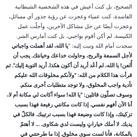
الصحيح، بل كنت أعيش في هذه الشخصية الشيطانية
الفاسدة، كنت عمياء وعجزت عن رؤية جذور أي مسائل،
وعجزت أيضًا عن حل مشاكل الآخرين، وأجلّت عمل
الكنيسة. لم أكن أقوم بواجبي، بل كنت أمارس الشر.
سجدت أمام الله وتبت إليه: "
يا الله، لقد أهملت واجباتي
لأجل السمعة والربح، وحاولت خداعك وخيانتك. يجب أن
أُلعن! يا الله، لم أعُد أريد أن أكون هكذا. أريد التوبة إليك". ثم
قرأت هذا الكلام من الله: "ولأنكم مخلوقات الله عليكم
تأدية واجب المخلوق، ولا توجد متطلبات أخرى منكم.
وسوف تصلّون قائلين: "يا الله! سواء أكانت لي مكانة أم لا،
أنا الآن أفهم نفسي. إذا كانت مكانتي رفيعة فهذا بسبب
تزكيتك، وإذا كانت وضيعة فهذا بسبب ترتيبك. فالكلّ في
يديك. لا أملك خياراتٍ وليست لدي شكاوى. ... لا أهتمّ
بالمكانة، فأنا لست سوى مخلوق. إذا ما طرحتني في