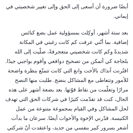
أيضًا ضرورة أن أسعى إلى الحق وإلى تغيير شخصيتي في
إيماني.
بعد ستة أشهر، أوكِلت بمسؤولية عمل بضع كنائس
إضافية. بما أنّني عرفت كم كانت رغبتي في المكانة
شديدةً وكم كانت شخصيتي متعجرفةً، صلّيت إلى الله
بلجاجة كي أتمكن من تصحيح دوافعي وأقوم بواجبي جيدًا.
اقتُرنت آنذاك بالأخت وانغ التي كانت تتمتّع بنظرة واضحة
للأمور وتتعاطى مع المشاكل بنضج. طلبت منها النصح
مرارًا وتعلّمت من نقاط قوّتها. بعد بضعة أشهر على هذه
الحال، كنت قد تقدّمت كثيرًا في شركات الحق التي تهدف
لحل المشاكل وفي القيام بمجموعة متنوعة من عمل
الكنيسة. قدّرني الإخوة والأخوات أيضًا. سرعان ما بدأت
أشعر بسرور كبير بنفسي من جديد، واعتقدت أنّ شركتي