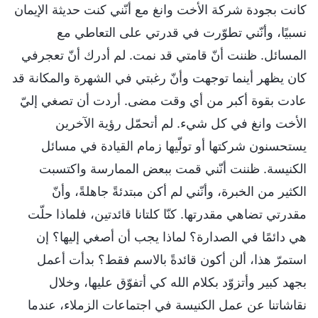
كانت بجودة شركة الأخت وانغ مع أنّني كنت حديثة الإيمان
نسبيًا، وأنّني تطوّرت في قدرتي على التعاطي مع
المسائل. ظننت أنّ قامتي قد نمت. لم أدرك أنّ تعجرفي
كان يظهر أينما توجهت وأنّ رغبتي في الشهرة والمكانة قد
عادت بقوة أكبر من أي وقت مضى. أردت أن تصغي إليّ
الأخت وانغ في كل شيء. لم أتحمّل رؤية الآخرين
يستحسنون شركتها أو تولّيها زمام القيادة في مسائل
الكنيسة. ظننت أنّني قمت ببعض الممارسة واكتسبت
الكثير من الخبرة، وأنّني لم أكن مبتدئةً جاهلةً، وأنّ
مقدرتي تضاهي مقدرتها. كنّا كلتانا قائدتين، فلماذا حلّت
هي دائمًا في الصدارة؟ لماذا يجب أن أصغي إليها؟ إن
استمرّ هذا، ألن أكون قائدةً بالاسم فقط؟ بدأت أعمل
بجهد كبير وأتزوّد بكلام الله كي أتفوّق عليها، وخلال
نقاشاتنا عن عمل الكنيسة في اجتماعات الزملاء، عندما