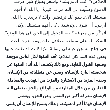
الخلاص؟" كنت أتألّم بشدة وأشعر بضياع كبير. ذرفت
الدموع وصلّيت إلى الله مرات كثيرةً: "يا الله، لا أفهم
مشيئتك الآن. يبدو أنّك ترفضني وأنّك لا تريدني. يا الله،
أرجوك أن تنيرني وترشدني كي أفهم مشيئتك، وكي
أتمكّن من معرفة كيفية الدخول إلى الحق في هذا الوضع".
الشكر لله على سماعه لصلاتي. ذات يوم، مرّرت أخت
في جناح السجن عينه لي رسالةً سرًا كانت قد نقلت عليها
بعض كلام الله. كان الكلام: "
تُعد التنقية لكل الناس موجعة
وصعبة القبول للغاية، ومع ذلك يكشف الله أثناء التنقية عن
شخصيته البارة للإنسان، ويعلن عن متطلباته من الإنسان،
ويقدم المزيد من الاستنارة والمزيد من التهذيب والمعاملة
الفعليين. من خلال المقارنة بين الوقائع والحق، يعطي الله
الإنسان معرفة أكبر عن النفس وعن الحق، ويعطي
الإنسان فهمًا أكبر لمشيئته، وبذلك يسمح للإنسان أن يقتني