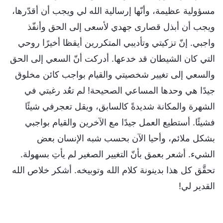
مسؤولية عظيمة، وأنّها إرسالية الله لي ويجب أن أقدّرها،
ويجب أن أبذل قصارى جهدي لأسعى إلى الحق وأنفّذ
واجبي. إنّ تزكيتي وتأديبي المتكررين أيقظا أخيرًا روحي
التي كان الشيطان قد خدعها. أدركت أنّ السعي إلى الحق
والسعي إلى تغيير شخصيتي والقيام بواجب كائن مخلوق
جيدًا هي وحدها المساعي الصحيحة! لم تعُد رغبتي في
الشهرة والمكانة شديدةً كالسابق، ويقل تعجرفي شيئًا
فشيئًا. أستطيع العمل جيدًا مع الآخرين والقيام بواجبي
بشكل ملائم، وأحيا الآن بحسب شبه الإنسان بعض
الشيء. أشعر بعمق بأنّ التغيير الصغير لم يأتِ بسهولة.
تحقَّق كل هذا بدينونة كلام الله وتوبيخه. أشكر خلاص الله
القدير لي!