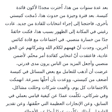
بعد عدة سنوات من هذا، اُخترت مجددًا لأكون قائدة
كنيسة. بعد فترة وجيزة من حدوث هذا، دُمجَت كنيستي
بأخرى، فاحتجنا إلى إجراء انتخابات للقادة من جديد. عادت
رغبتي في المكانة إلى الظهور بسبب هذا، فكنت خائفةً
جدًا من خسارة منصبي. في اجتماعات مع قادة كنائس
آخرين، وجدت أنّ فهمهم لكلام الله وشركاتهم عن الحق
عادية، فاعتقدت أنّ انتخابي كقائدة أمر محتّم. لأضمن
منصبي وأجعل المزيد من الناس يرون مدى قدرتي،
عرضت أن أذهب للتعامل مع بعض المسائل في كنيسة
أضعف من كنيستي، ووعدت بأن أحلّها بسرعة. انهمكت
بالاجتماعات كل يوم، وأقمت شركات وحللت مشاكل،
وفي شركاتي، تكلّمت عمدًا عن كيفية قيامي بعملي في
السابق، وعن الإنجازات العظيمة التي حقّقتها، وعن تقدير
القادة لي آنذاك. تكلّمت عمدًا أيضًا عن الأخطاء