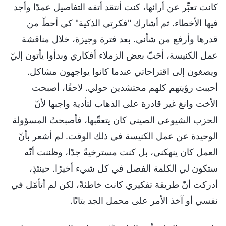
كانت تعبِّر عن أرائها، كنت أنتقد أتفه التفاصيل عمدًا وأجد
فيها الأخطاء. ثم أشارك "فكرتي الذكية" كي أحطّ من
قدرها وأرفع من شأني. بعد فترة وجيزة، خلال مناقشة
عمل الكنيسة، أحَبّ بعض الزملاء أفكاري وبدأوا يأتون إليّ
ويصغون إلى اقتراحاتي عندما كانوا يواجهون مشاكل.
أحببت رؤيتهم كلهم محتشدين حولي. لاحقًا، أصبحت
الأخت وانغ غير قادرة على الذهاب لتأدية واجبها لأنّ
الحزب الشيوعي الصيني كان يتعقّبها، فأصبحتُ المسؤولة
الوحيدة عن عمل الكنيسة في ذلك الوقت. لم أشعر بأنّ
العمل كان ينهكني، بل كنت مسترخيةً جدًا، وظننت أنّه
ستكون لي الكلمة الفصل في كل شيء أخيرًا. حينئذٍ،
أدركت أنّ طريقة تفكيري كانت خاطئةً، لكن لم أتأمّل في
نفسي أو آخذ الأمر على محمل الجد بتاتًا.