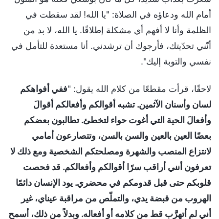
أمام الله ودعاؤه في الصلاة: "يا الله! لقد سقطت في
الظلمة وأنا لا أفهم أي مشكلة إطلاقًا. يا الله، لا بد من
أنّني تحدّيتك، فأرجوك أن ترشدني. أنا مستعدة للتأمل في
نفسي والتوبة إليك".
لاحقًا، قرأت مقطعًا من كلام الله يقول: "
ففي أفواهكم
لسان وأسنان الآثمين. تشبه أقوالكم وأفعالكم أقوالَ
وأفعالَ الحية التي أغوت حواء لتخطئ. تطالبون بعضكم
بعضًا العين بالعين والسن بالسن، وتتصارعون أمامي
لانتزاع المنصب والشهرة ومصلحتكم الشخصية ومع ذلك لا
تعرفون أنني أراقب سرًا أقوالكم وأفعالكم. قد فحصت
قلوبكم حتى قبل قدومكم في محضري. يود الإنسان دائمًا
الهروب من قبضة يدي، والتملّص من مراقبة عيناي، غير
أني لم أتهرَّب قط من كلامه أو أفعاله. وبدلاً من ذلك، أسمح