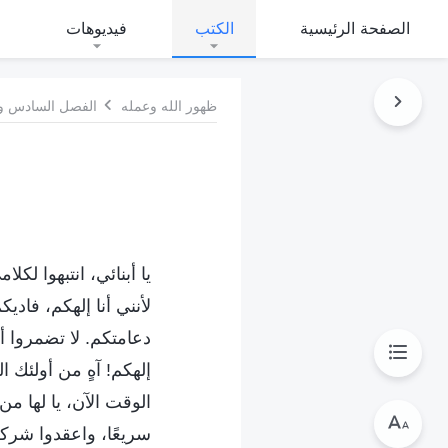
الصفحة الرئيسية
الكتب
فيديوهات
ظهور الله وعمله
الفصل السادس و
يا أبنائي، انتبهوا ل
لأنني أنا إلهكم، فاديك
دعامتكم. لا تضمروا أ
إلهكم! آهٍ من أولئك ا
الوقت الآن، يا لها م
سريعًا، واعقدوا شر