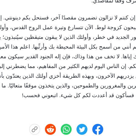
رف وفقًا لمقاصدي.
. إن كنتم لا تزالون تضمرون مقصدًا آخر، فستحل بكم دينونتي. إ
ون كزوجة لوط. الآن تتسارع وتيرة عمل الروح القدس، وأولئك
ر الجديد في خطر، وأولئك الذين لا يبقون متيقظين سيُنبذون؛ 
أنني من أسمح بكل البيئة المحيطة بك وأرتِّبها. اعلم هذا الأم
ك إياها. لا تخف من هذا وذاك، فإن إله الجنود القدير سيكون مع
 إن الناس اليوم لديهم الكثير من المفاهيم، مما يضطرني إلى
زدريهم الآخرون، وبهذه الطريقة أخزي أولئك الذين يعتدّون بأ
ين والمغرورين والطموحين، والذين يتخذون موقفًا متعاليًا. ما
، فسأكون قد أعددت لكم كل شيء. اتبعوني فحسب!