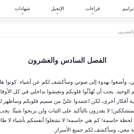
ترانيم
قراءات
الإنجيل
شهادات
العشرون
الفصل السادس والعشرون
كلامي، وأصغوا بهدوء إلى صوتي وسأكشف لكم عن أشياء. كونوا ه
م الوحيد. يجب أن تُهَدِّئُوا قلوبكم وتعيشوا بداخلي في كل الأوق
ية أفكار أخرى، لكن اعتمدوا عليَّ من صميم قلوبكم وسأظهر لكم
لمتشككين! لا يقدرون بالتأكيد على الثبات ولن يربحوا شيئًا. يجب
ن لحظة حاسمة! كم هي حاسمة! لا تشغلوا أنفسكم بأشياء لا طائل
كة معي، وسأكشف لكم جميع الأسرار.