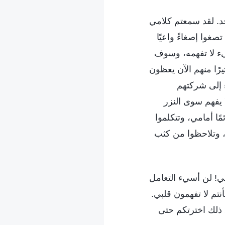
د. لقد سمعتم كلامي
غوا إصغاءً واعيًا
يء لا تفهمه، وسوف
يرًا منهم الآن يعظون
ء إلى شركتهم
 يفهم سوى النزر
ًا أمامي، وتتكلموا
، وتلاحظوا من كثب
ني! لن أسيء التعامل
نتم لا تفهمون قلبي.
 ذلك اخترتكم حتى