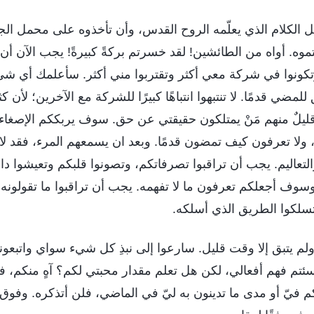
 الكلام الذي يعلّمه الروح القدس، وأن تأخذوه على محمل الج
وه. أواه من الطائشين! لقد خسرتم بركةً كبيرةً! يجب الآن أن تص
 وتكونوا في شركة معي أكثر وتقتربوا مني أكثر. سأعلمك أي ش
ضي قدمًا. لا تنتبهوا انتباهًا كبيرًا للشركة مع الآخرين؛ لأن كث
وقليلٌ منهم مَنْ يمتلكون حقيقتي عن حق. سوف يربككم الإصغا
ولا تعرفون كيف تمضون قدمًا. وبعد ان يسمعهم المرء، فقد لا
تعاليم. يجب أن تراقبوا تصرفاتكم، وتصونوا قلبكم وتعيشوا دائم
وسوف أجعلكم تعرفون ما لا تفهمه. يجب أن تراقبوا ما تقولونه
تسلكوا الطريق الذي أسلكه.
ا، ولم يتبق إلا وقت قليل. سارعوا إلى نبذِ كل شيء سواي واتبعو
أسئتم فهم أفعالي، لكن هل تعلم مقدار محبتي لكم؟ آهٍ منكم، فأ
فيّ أو مدى ما تدينون به ليّ في الماضي، فلن أتذكره. وفوق