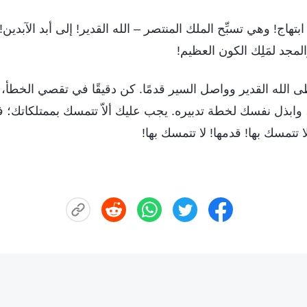
هاج! وهي تسبِّح الملك المنتصر – الله القدير! إلى أبد الآبدين! 
لمجد لمَلِك الكون العظيم!
ى الله القدير وواصل السير قدمًا. كن دقيقًا في تقصي الخطأ، وم
ابذل نفسك لخطة تدبيره. يجب عليك ألاّ تتمسك بممتلكاتك؛ ف
 تتمسك بها! قدمها! لا تتمسك بها!