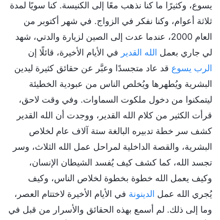
يسوع، وكثيرًا ما كنا نذهب معًا إلى الكنيسة. كنا سويًا لمدة
ثلاثة أعوام، وكنا نفكر في الزواج. في شهر أكتوبر من
العام 2000، عندما عدت إلى الصين لزيارة والدتي، شهد
لي جاري بعمل
الله القدير
في الأيام الأخيرة، قائلًا إن
الرب يسوع
قد عاد متجسدًا وعبَّر عن حقائق كثيرة ليدين
البشرية ويُطهرها ويُخلص الناس من عبودية الخطيئة
ليتمكنوا من دخول ملكوت السماوات. وفي وقت لاحق،
قرأت الكثير من كلام الله القدير، ووجدت أن الله القدير
كشف سر خطة تدبيره البالغة ستة آلاف عام لخلاص
البشرية، والقصة الداخلية لمراحل عمل الله الثلاث، وسر
تجسد الله، كما كشف كيف يُفسد الشيطان الإنسان،
وكيف يعمل الله خطوة بخطوة لخلاص الناس، وكيف
يُجري الله عمل
الدينونة
في الأيام الأخيرة لاختتام العصر،
وما إلى ذلك. لم أسمع بهذه الحقائق والأسرار من قبل في