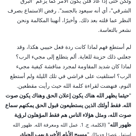
ولكن حتى إذا عاد فلن يكون الأمر كما يزعم "البرق
الشرقي"، أي أنه سيعود بالجسد". رفض الاستماع بصرف
النظر عما قلته بعد ذلك. وأخيرًا، أنهينا المكالمة ونحن
نشعر بالتعاسة.
لم أستطع فهم لماذا كانت ردة فعل حبيبي هكذا، وقد
جعلني ذلك حزينة للغاية. ألم يتطلع إلى مجيء الرب؟
لماذا كان شديد المقاومة لمجرد مناقشة كيفية مجيء
الرب؟ استلقيت على فراشي في تلك الليلة ولم أستطع
النوم، فنهضت لقراءة كلمة الله حيث رأيت مقطعين.
"
حيثما يظهر الله هناك يكون إعلان الحق وهناك يكون صوت
الله. فقط أولئك الذين يستطيعون قبول الحق يمكنهم سماع
صوت الله، ومثل هؤلاء الناس هم فقط المؤهلون لرؤية
ظهور الله
"
(الكلمة، ج. 1. عمل الله ومعرفة الله. ظهور الله
. "
مسيح الأيام الأخيرة يهب الحياة،
استهل عصرًا جديدًا)