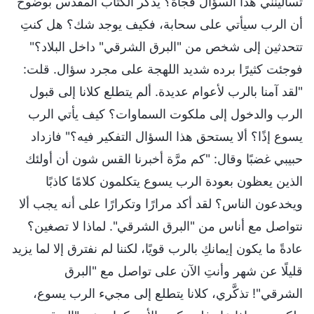
تسألينني هذا السؤال فجأةً؟ يذكر الكتاب المقدس بوضوح
أن الرب سيأتي على سحابة، فكيف يوجد شك؟ هل كنتِ
تتحدثين إلى شخص من "البرق الشرقي" داخل البلاد؟"
فوجئت كثيرًا برده شديد اللهجة على مجرد سؤال. قلت:
"لقد آمنا بالرب لأعوام عديدة. ألم يتطلع كلانا إلى قبول
الرب والدخول إلى ملكوت السماوات؟ كيف يأتي الرب
يسوع إذًا؟ ألا يستحق هذا السؤال التفكير فيه؟" فازداد
حبيبي غضبًا وقال: "كم مرَّة أخبرنا القس شون أن أولئك
الذين يعظون بعودة الرب يسوع يتكلمون كلامًا كاذبًا
ويخدعون الناس؟ لقد أكد مرارًا وتكرارًا على أنه يجب ألا
نتواصل مع أناس من "البرق الشرقي". لماذا لا تصغين؟
عادةً ما يكون إيمانكِ بالرب قويًا، لكننا لم نفترق إلا لما يزيد
قليلًا عن شهر وأنتِ الآن على تواصل مع "البرق
الشرقي"! تذكَّري، كلانا يتطلع إلى مجيء الرب يسوع،