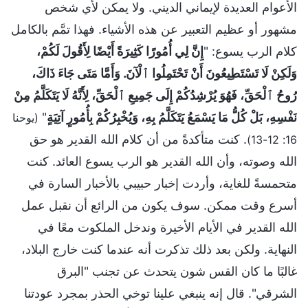
الأعوام العديدة لإيماني الديني. ولا يمكن لأي شخص
مشهور أو عظيم التعبير عن هذه الأشياء. فهذا تمَّم بالكامل
كلام الرب يسوع: "
إِنَّ لِي أُمُورًا كَثِيرَةً أَيْضًا لِأَقُولَ لَكُمْ،
وَلَكِنْ لَا تَسْتَطِيعُونَ أَنْ تَحْتَمِلُوا ٱلْآنَ. وَأَمَّا مَتَى جَاءَ ذَاكَ،
رُوحُ ٱلْحَقِّ، فَهُوَ يُرْشِدُكُمْ إِلَى جَمِيعِ ٱلْحَقِّ، لِأَنَّهُ لَا يَتَكَلَّمُ مِنْ
نَفْسِهِ، بَلْ كُلُّ مَا يَسْمَعُ يَتَكَلَّمُ بِهِ، وَيُخْبِرُكُمْ بِأُمُورٍ آتِيَةٍ
"
(يوحنا
. كنت متأكدةً من أن كلام الله القدير هو حق
16: 12-13)
الله وصوته، وأن الله القدير هو الرب يسوع العائد. كنت
متحمسةً للغاية، وأردت إخبار حبيبي بالأخبار السارة في
أسرع وقت ممكن. سوف يكون من الرائع أن نقبل عمل
الله القدير في الأيام الأخيرة وندخل الملكوت معًا في
النهاية. ولكن بعد ذلك تذكرت أنه عندما كنت خارج البلاد،
غالبًا ما كان القس شون يتحدث عن تجنب "البرق
الشرقي". قال إنه ينبغي علينا توخي الحذر بمجرد عودتنا