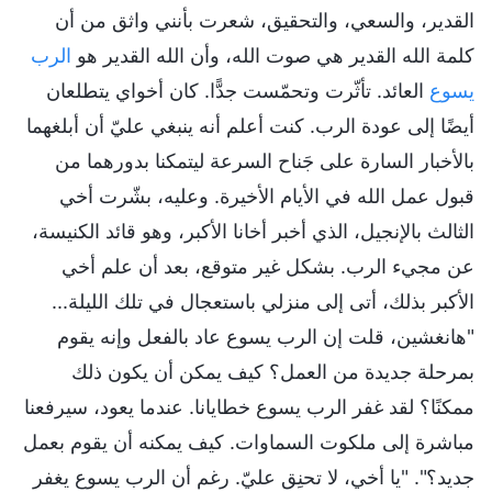
القدير، والسعي، والتحقيق، شعرت بأنني واثق من أن
كلمة الله القدير هي صوت الله، وأن الله القدير هو
الرب
يسوع
العائد. تأثّرت وتحمّست جدًّا. كان أخواي يتطلعان
أيضًا إلى عودة الرب. كنت أعلم أنه ينبغي عليّ أن أبلغهما
بالأخبار السارة على جَناح السرعة ليتمكنا بدورهما من
قبول عمل الله في الأيام الأخيرة. وعليه، بشّرت أخي
الثالث بالإنجيل، الذي أخبر أخانا الأكبر، وهو قائد الكنيسة،
عن مجيء الرب. بشكل غير متوقع، بعد أن علم أخي
الأكبر بذلك، أتى إلى منزلي باستعجال في تلك الليلة...
"هانغشين، قلت إن الرب يسوع عاد بالفعل وإنه يقوم
بمرحلة جديدة من العمل؟ كيف يمكن أن يكون ذلك
ممكنًا؟ لقد غفر الرب يسوع خطايانا. عندما يعود، سيرفعنا
مباشرة إلى ملكوت السماوات. كيف يمكنه أن يقوم بعمل
جديد؟". "يا أخي، لا تحنِق عليّ. رغم أن الرب يسوع يغفر