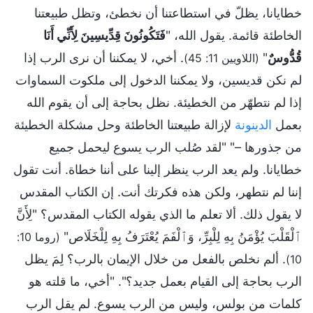
خطايانا، يظلّ في استطاعتنا أن نخطئ، وتظل طبيعتنا
الخاطئة قائمة. يقول الله، "
فَتَكُونُونَ قِدِّيسِينَ لِأَنِّي أَنَا
قُدُّوسٌ
"
. أخي، لا يمكننا أن نرى الرب إذا
(اللاويين 11: 45)
لم نكن قديسين، ولا يمكننا الدخول إلى ملكوت السماوات
إذا لم نتطهّر من الخطيئة. نظل بحاجة إلى أن يقوم الله
بعمل
الدينونة
لإزالة طبيعتنا الخاطئة وحل مشكلة الخطيئة
من جذورها –" "لقد صُلب الرب يسوع ليحمل جميع
خطايانا. ولم يعد الرب ينظر إلينا على أننا خطاة. أنت تقول
إننا لم نتطهر، ولكن هذه فكرتك أنت. إن الكتاب المقدس
لا يقول ذلك. ألا تعلم ما الذي يقوله الكتاب المقدس؟ "لِأَنَّ
ٱلْقَلْبَ يُؤْمَنُ بِهِ لِلْبِرِّ، وَٱلْفَمَ يُعْتَرَفُ بِهِ لِلْخَلَاص"
(روما 10:
. ألم نخلص بالفعل من خلال الإيمان بالرب؟ لِمَ يظل
10)
الرب بحاجة إلى القيام بعمل جديد؟". "أخي، ما قلته هو
كلمات من بولس، وليس من الرب يسوع. لم يقل الرب