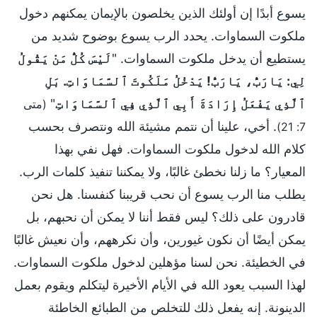
يسوع أبدًا إن أولئك الذين يخلصون بالإيمان يمكنهم دخول
ملكوت السماوات. يحدد الرب يسوع بوضوح شديد من
يستطيع أن يدخل ملكوت السماوات. "
لَيْسَ كُلُّ مَنْ يَقُولُ
لِي: يَارَبُّ، يَارَبُّ! يَدْخُلُ مَلَكُوتَ ٱلسَّمَاوَاتِ. بَلِ
ٱلَّذِي يَفْعَلُ إِرَادَةَ أَبِي ٱلَّذِي فِي ٱلسَّمَاوَاتِ
"
(متى
. أخي، علينا أن نتمم مشيئة الله ونتصرف بحسب
7: 21)
كلام الله لدخول ملكوت السماوات. فهل نفي بهذا
المعيار؟ ما زلنا نخطئ غالبًا، ولا يمكننا تنفيذ كلمات الرب.
يطلب منا الرب يسوع أن نحب قريبنا كنفسنا. هل نحن
قادرون على ذلك؟ ليس فقط أننا لا يمكن أن نحبهم، بل
يمكن أيضًا أن نكون غيورين، وأن نكرههم، وأن نعيش غالبًا
في الخطيئة. نحن لسنا مؤهلين لدخول ملكوت السماوات.
لهذا السبب يعود الله في الأيام الأخيرة ليتكلم ويقوم بعمل
الدينونة. إنه يفعل ذلك للتخلص من الطبائع الخاطئة