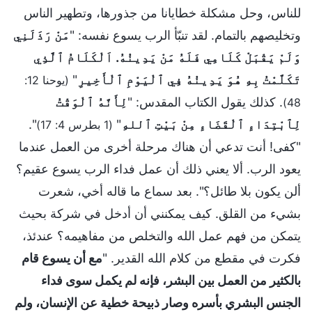
للناس، وحل مشكلة خطايانا من جذورها، وتطهير الناس
وتخليصهم بالتمام. لقد تنبّأ الرب يسوع نفسه: "
مَنْ رَذَلَنِي
وَلَمْ يَقْبَلْ كَلَامِي فَلَهُ مَنْ يَدِينُهُ. اَلْكَلَامُ ٱلَّذِي
تَكَلَّمْتُ بِهِ هُوَ يَدِينُهُ فِي ٱلْيَوْمِ ٱلْأَخِيرِ
"
(يوحنا 12:
. كذلك يقول الكتاب المقدس: "
لِأَنَّهُ ٱلْوَقْتُ
48)
لِٱبْتِدَاءِ ٱلْقَضَاءِ مِنْ بَيْتِ ٱللهِ
"
".
(1 بطرس 4: 17)
"كفى! أنت تدعي أن هناك مرحلة أخرى من العمل عندما
يعود الرب. ألا يعني ذلك أن عمل فداء الرب يسوع عقيم؟
ألن يكون بلا طائل؟". بعد سماع ما قاله أخي، شعرت
بشيء من القلق. كيف يمكنني أن أدخل في شركة بحيث
يتمكن من فهم عمل الله والتخلص من مفاهيمه؟ عندئذ،
فكرت في مقطع من كلام الله القدير. "
مع أن يسوع قام
بالكثير من العمل بين البشر، فإنه لم يكمل سوى فداء
الجنس البشري بأسره وصار ذبيحة خطية عن الإنسان، ولم