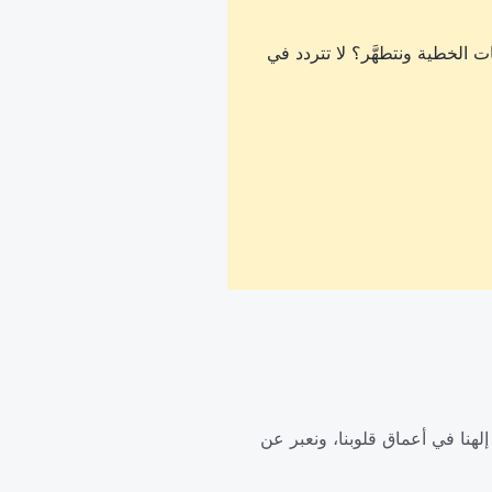
 الخطية ونتطهَّر؟ لا تتردد في
لهنا في أعماق قلوبنا، ونعبر عن