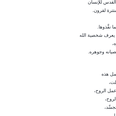
القدس للإنسان
تترة لقرون.
 نفَّذوها.
 يعرف شخصية الله
،
صيانه وجوهره.
مل هذه
لت،
عمل الروح،
لروح،
سِّد،
ل.