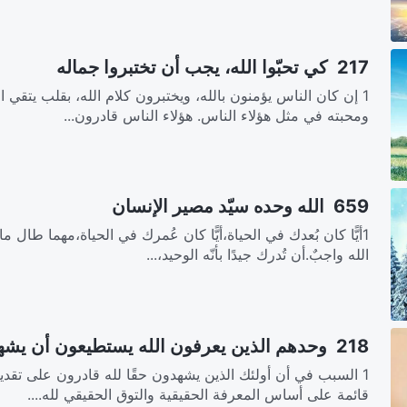
217 كي تحبّوا الله، يجب أن تختبروا جماله
1 إن كان الناس يؤمنون بالله، ويختبرون كلام الله، بقلب يتقي ا
ومحبته في مثل هؤلاء الناس. هؤلاء الناس قادرون...
659 الله وحده سيّد مصير الإنسان
1أيًّا كان بُعدك في الحياة،أيًّا كان عُمرك في الحياة،مهما طال
الله واجبٌ.أن تُدرك جيدًا بأنّه الوحيد،...
218 وحدهم الذين يعرفون الله يستطيعون أن يشهدوا له
1 السبب في أن أولئك الذين يشهدون حقًا لله قادرون على تقدي
قائمة على أساس المعرفة الحقيقية والتوق الحقيقي لله....