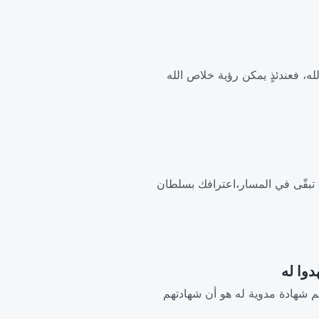
لله، فعندئذٍ يمكن رؤية خلاص الله
 ما تبقّى في المسار،اعترافك بسلطان
م شهادة مدوية له هو أن شهادتهم