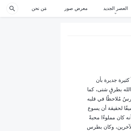
العصر الجديد
معرض صور
مَن نحن
كثيرة جديرة بأن
لله بطرقٍ شتى، كما
سُ مُلاحظًا في قلبه
قًا لحقيقة أن يسوع
ه كان مملوءًا محبةً
 الآخرين، وكان بطرس