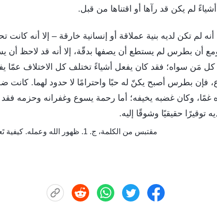
أشياءً لم يكن قد رآها أو اقتناها من قبل.
نه لم تكن لديه بنية عملاقة أو إنسانية خارقة – إلا أنه كانت تح
ومع أن بطرس لم يستطع أن يصفها بدقّة، إلا أنه قد لاحظ أن 
 مَن سواه؛ فقد كان يفعل أشياءً تختلف كل الاختلاف عمّا ي
وع، فإن بطرس أصبح يكنّ له حبًا واحترامًا لا حدود لهما. كانت
أه غمًا، وكان غضبه يخيفه؛ أما رحمة يسوع وغفرانه وحزمه فق
ه توقيرًا حقيقيًا وشوقًا إليه.
مقتبس من الكلمة، ج. 1. ظهور الله وعمله. كيفية تَعرّف بطرس على يسوع