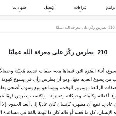
ترانيم
قراءات
الإنجيل
شهادات
210 بطرس ركّز على معرفة الله عمليًا
210 بطرس ركّز على معرفة الله عمليًا
 أثناء الفترة التي قضاها معه، صفات عديدة مُحبّبة وخِصالاً 
سب من يسوع العديد منها. ومع أن بطرس رأى في يسوع كينونة ا
صفات الرائعة، وبمرور الوقت، وبينما هو يتبع يسوع، أضحى بطر
: أفعاله وكلماته وحركاته وتعبيراته. واكتسب بطرس فهمًا عمي
ادي. فمع أن مظهره كإنسان كان عاديًا إلى أبعد الحدود، إلا أن
اه الإنسان. كل ما فعله أو قاله كان ذا قيمة بالغة في مساعدة