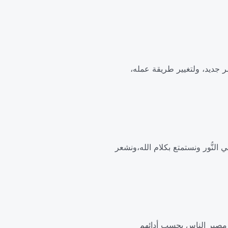
 جديد، ولتغيير طريقة عمله،
 في النُّور ونستمتع بكلام الله،ونشعر
َّد مصير الناس بحسب أدائهم