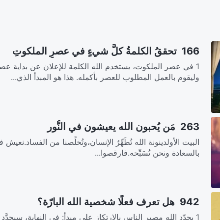
166 تحققُ الكلمةُ كلَّ شيءٍ في عصرِ الملكوتِ
1 في عصر الملكوت، يستخدم الله الكلمة للإعلان عن بداية عصر
وليقوم بالعمل المطلوب للعصر بأكمله. هذا هو المبدأ الذي...
263 مَن يُحبون الله يعيشون في النُّور
البيت الأولدينونة الله تُطَهِّرُ الإنسان،وتُخلِّصنا من الفساد.نعيش
بالسعادة ونحن نُسَبِّحه.فارقصوا...
942 هل تعرف فعلًا شخصية الله البارّة؟
1 يحدّد الله مصير الناس بالارتكاز على مبدأ: في النهاية، سيحد