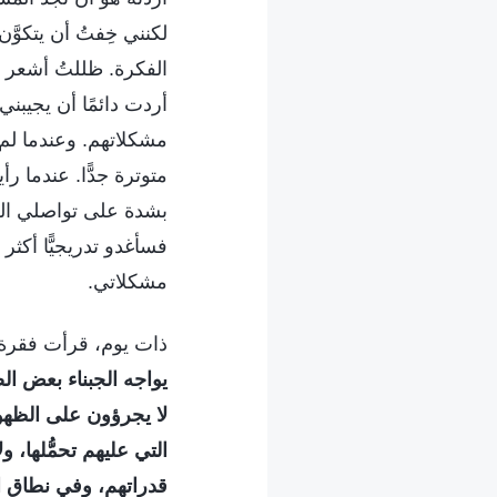
لكنني خِفتُ أن يتكو
الفكرة. ظللتُ أشعر ب
أردت دائمًا أن يجيبن
مشكلاتهم. وعندما ل
متوترة جدًّا. عندما
بشدة على تواصلي الطبي
فسأغدو تدريجيًّا أكثر
مشكلاتي.
ذات يوم، قرأت فقرة م
يواجه الجبناء بعض الص
لا يجرؤون على الظهور 
التي عليهم تحمُّلها،
قدراتهم، وفي نطاق اخ