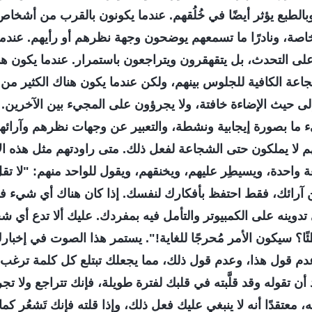
لطبع يؤثر أيضًا في خُلُقهم. عندما يكونون بالقرب من أشخاص آ
لخاصة، ونادرًا ما تسمعهم يوضحون وجهة نظرهم أو رأيهم. عند
 على التحدث، بل يتقهقرون ويتراجعون باستمرار. عندما يكون ه
عة الكافية للجلوس بينهم، ولكن عندما يكون هناك الكثير من 
لى حيث الإضاءة خافتة، ولا يجرؤون على المجيء بين الآخرين. 
ا بصورة إيجابية ونشطة، والتعبير عن وجهات نظرهم وآرائهم، 
هم لا يملكون حتى الشجاعة لفعل ذلك. متى راودتهم مثل هذه ال
عة واحدة، ويسيطِر عليهم، ويخنقهم، ويقول للواحد منهم: "لا ت
ر عن آرائك، فقط احتفظ بأفكارك لنفسك. إذا كان هناك أي شيء في 
دوينه على الكمبيوتر والتأمل فيه بمفردك. عليك ألا تدع أي 
طئًا؟ سيكون الأمر مُحرجًا للغاية!". يستمر هذا الصوت في إخبارك
عدم قول هذا، وعدم قول ذلك، مما يجعلك تبتلع كل كلمة ترغب 
ن تقوله وقد قلَّبته في قلبك لفترة طويلة، فإنك تتراجع ولا تج
 معتقدًا أنه لا ينبغي عليك فعل ذلك، وإذا قلته فإنك تَشعُر ك