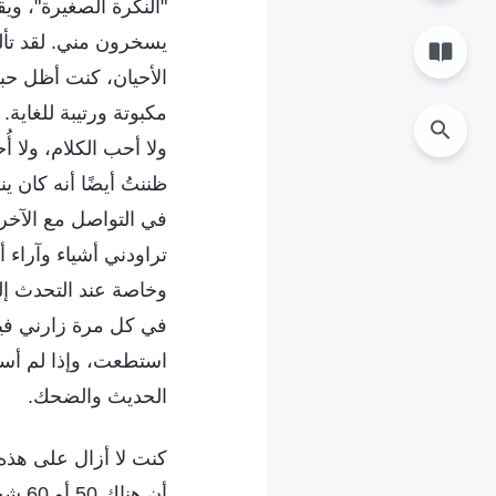
"النكرة الصغيرة"، وي
يسخرون مني. لقد تأل
الأحيان، كنت أظل حب
مكبوتة ورتيبة للغاية.
ولا أحب الكلام، ولا 
ظننتُ أيضًا أنه كان 
في التواصل مع الآخرين
تراودني أشياء وآراء 
وخاصة عند التحدث إل
في كل مرة زارني فيها
استطعت، وإذا لم أست
الحديث والضحك.
كنت لا أزال على هذه
أن ه