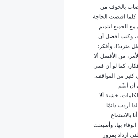
 أصاب بالخوف من
 كلما اقتضت الحاجة
 مع الجميع لتتميم
له، وكنت أفضل أن
ل مترددًا، وأفكر:
مر، من الأفضل ألا
أفكار، كما لو أن فمي
 كثير من المواقف.
ن أتمِّم
كلمات، خشية ألا
ا أردت دائمًا
ا بالاستماع
الوفاء بها، وأصبحت
لني ازداد بمرور