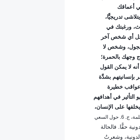
في أعماقك
لاشى تدريجيًّا،
دث، ورغبتك في
 مثل أي شخص آخر
وخجول، وشخص لا
رج وجهك بالحمرة؛
أنه لا يمكن القول
بإنسانيتهم بشدَّة
ع عواقب خطيرة
و التأثير في أهدافهم
يخلفها على الإنسان،
[الكلمة، ج. 6. حول السعي
ية حقًّا. فالحالة
لدونية، وشعرتُ