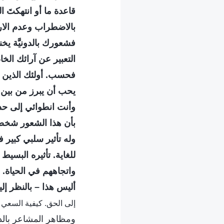
قاعدة ما أو انتهكتَ 
بالاضطراب وعدم الارتي
فشعورك بالدونيَّة يخ
التعبير عن آرائك ال
فحسب. أولئك الذين ل
يحب أن يبرز من بين ا
وأنت انطوائي إلى حد م
بأن هذا الشعور شخصية 
وله تأثير سلبي كبير 
للغاية. تأثيره البسيط
واتجاههم في الحياة. ب
أليس هذا – بالنظر إل
إلى الحق. كيفية السعي إلى
ومظاهر المشاعر بالدو