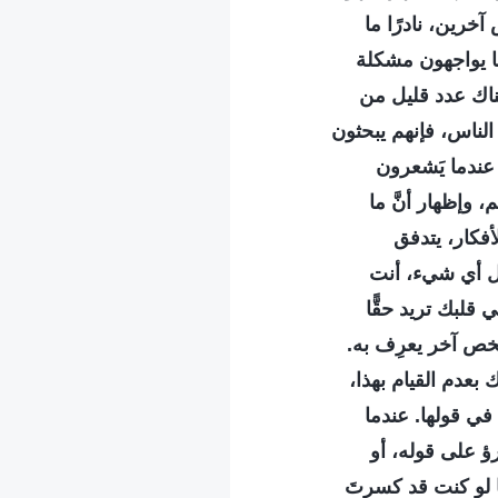
خرين، نادرًا ما
ما يواجهون مشكلة
ناك عدد قليل من
الناس، فإنهم يبحثون
عندما يَشعرون
وإظهار أنَّ ما
أفكار، يتدفق
قل أي شيء، أنت
قلبك تريد حقًّا
شخص آخر يعرِف به.
 بعدم القيام بهذا،
في قولها. عندما
رؤ على قوله، أو
ما لو كنت قد كسرتَ