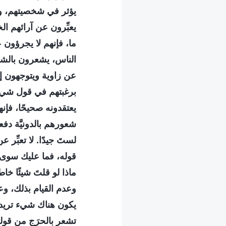
يؤثر في شخصيتهم، وبا
يعبِّرون عن آرائهم ا
ما، فإنهم لا يجرؤون
الناس، يشعرون بالشجا
عن زاوية ويتوجهون إ
برغبتهم في قول شيء م
يعتقدونه صحيحًا، فإن
شعورهم بالدونيَّة دف
لستَ جيدًا. لا تعبِّ
قوله، فما عليك سوى ت
ماذا لو قلتَ شيئًا خا
وعدم القيام بذلك، و
يكون هناك شيء تريد أ
تشعر بالحرَج من قوله،