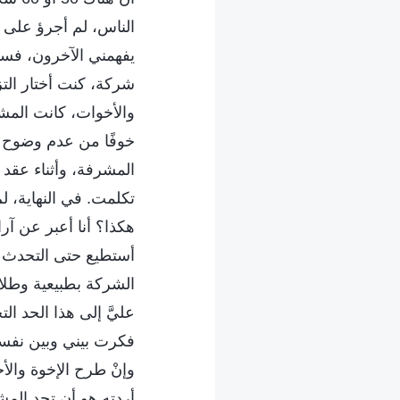
الناس، لم أجرؤ على ال
يفهمني الآخرون، فسي
شركة، كنت أختار التز
والأخوات، كانت المشر
خوفًا من عدم وضوح ح
المشرفة، وأثناء عقد
تكلمت. في النهاية، ل
هكذا؟ أنا أعبر عن آر
أستطيع حتى التحدث بو
الشركة بطبيعية وطلاق
عليَّ إلى هذا الحد ال
فكرت بيني وبين نفسي:
وإنْ طرح الإخوة والأ
أردته هو أن تجد الم