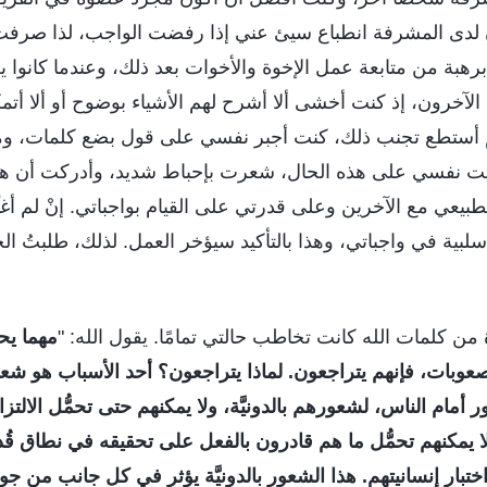
َّن لدى المشرفة انطباع سيئ عني إذا رفضت الواجب، لذا صرف
رهبة من متابعة عمل الإخوة والأخوات بعد ذلك، وعندما كانوا ي
ي الآخرون، إذ كنت أخشى ألا أشرح لهم الأشياء بوضوح أو ألا أ
م أستطع تجنب ذلك، كنت أجبر نفسي على قول بضع كلمات، وم
 رأيت نفسي على هذه الحال، شعرت بإحباط شديد، وأدركت أن هذه
عي مع الآخرين وعلى قدرتي على القيام بواجباتي. إنْ لم أغيِّر
 سلبية في واجباتي، وهذا بالتأكيد سيؤخر العمل. لذلك، طلبتُ ا
ن كلمات الله كانت تخاطب حالتي تمامًا. يقول الله: "
مهما يح
عوبات، فإنهم يتراجعون. لماذا يتراجعون؟ أحد الأسباب هو شعوره
أمام الناس، لشعورهم بالدونيَّة، ولا يمكنهم حتى تحمُّل الالت
 ولا يمكنهم تحمُّل ما هم قادرون بالفعل على تحقيقه في نطاق ق
تبار إنسانيتهم. هذا الشعور بالدونيَّة يؤثر في كل جانب من جو