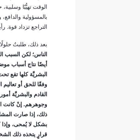
الوقت تهيُّبًا وسلب
بالمسؤولية والدافع،
التراجع تزداد قوة. رأ
بعد ذلك، طلبتُ حلولًا
الناس؛ لكن السبب الج
أيضًا نتاج أسباب موضو
البشريَّة كلها تقع تح
وفقًا للحق أو تعاليم 
القادم والبشريَّة أ
وجوهرهم. إنْ كانت ال
ذلك، إذا صارت المش
بشكل لا يُمحى، وإذا 
قرارٍ يتخذه ذلك الشخ