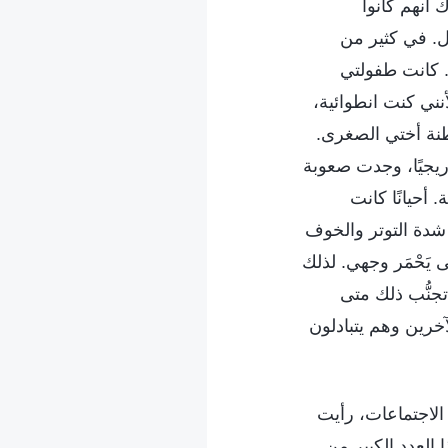
 أنهم كانوا
ل. في كثير من
. كانت طفولتي
أنني كنت انطوائية،
فطنة أختي الصغرى.
ريجيًا، وجدت صعوبة
 أحيانًا كانت
 شدة التوتر والخوف
يَحْمَر وجهي. لذلك
جنُّب ذلك متى
خرين وهم يتبادلون
الاجتماعات، رأيت
هذا العدد الكبير من