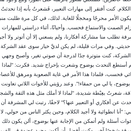
كلام. كنت أفتقر إلى مهارات التعبير، فَشعرتُ بأنه إذا تحدثتُ
كون الأمر محرجًا ومخجلًا للغاية. لذلك، في كل مرة طلبت من
ام الصمت والاستماع فحسب. وأحيانًا، أثناء دراستي للمهارات ال
فة تطلب منا مشاركة أفكارنا، ولم يسعني إلا أن أتوتر ولا أ
ديثي. وفي مرات قليلة، لم يكن لديَّ خيار سوى عقد الشركة ب
 الشركة، كنت متوترة جدًا لدرجة أن صوتي تغير، وأصبح وجهي 
م أستطع التحدث بوضوح وشعرت بإحراج شديد. فكرت: "لماذا أنا
ائي فحسب، فلماذا هذا الأمر في غاية الصعوبة ومرهق للأعصاب
ضوح، يا لي من حمقاء!". وعند رؤيتي للأخوات اللاتي تعاونت معه
ة، شعرتُ بغِبْطة شديدة، "لماذا لا أملك مثل هذه الثقة والش
تحدث عن أفكاري أو التعبير عنها؟" لاحقًا، رتبت لي المشرفة أن
 "أنا انطوائية ولا أجيد الكلام، وحين يكثر الناس من حولي، لا
خوات أسئلة ولم أتمكن من الإجابة عنها بوضوح، ألن يكون ذلك 
شرفة شخصًا آخر، وكنت أفضل أن أكون مجرد عضوة في الفريق ب