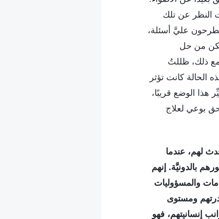
ت النظر عن تلك
طرحون عليَّ أسئلة،
تمكن من حل
ع ذلك، ظللتُ
 الحالة كانت تؤثر
 هذا الوضع قريبًا،
لحق بوعي لعلاج
دث لهم، عندما
م بالدونيَّة. إنهم
زامات والمسؤوليات
ُدرتهم ومستوى
انب إنسانيتهم، فهو