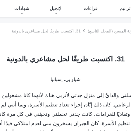
ترانيم
قراءات
الإنجيل
شهادات
 المسيح (المجلد التاسع)
31. اكتسبت طريقًا لحل مشاعري بالدونية
31. اكتسبت طريقًا لحل مشاعري بالدونية
شياو يي، إسبانيا
ني والدايَّ إلى منزل جدتي لأتربى هناك لأنهما كانا مشغولي
عايتي. كان ذلك إبَّان إجراء تعداد تنظيم الأسرة، وبما أنني ل
فاديًا للغرامات، كانت جدتي تحملني وتخبئني في كل مرة كانت
نظيم الأسرة. كان الجيران يسخرون مني لعدم امتلاكي قيدًا أسري