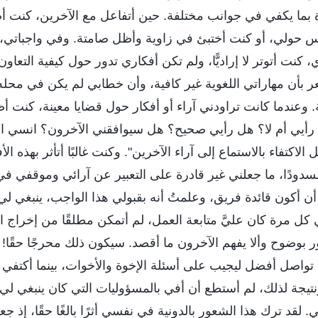
دة بما يكفي في جوانب مختلفة. حين أتفاعل مع الآخرين، كنت
ناس حولي، أو كنت أختبئ في زاوية وأظل صامتة. وفي واجباتي،
، كنت أتوتر لا إراديًّا، ولم تكن أفكاري تدور حول كيفية التعاون
عر بأن مهاراتي اللغوية غير كافية، وأن خطابي لم يكن في مح
 وعندما كانت تراودني آراء أو أفكار حول قضايا معينة، كنت أظ
 رأيي أم لا؟ هل رأيي صحيح؟ هل سيوافقني الآخرون؟ انسي الأ
الاكتفاء بالاستماع إلى آراء الآخرين". وكنت غالبًا أتأثر بهذه ال
سدودًا، ما جعلني غير قادرة على التعبير عن آرائي وموقفي في
أكون قائدة فريق، وعلمتُ أنه بقبولي هذا الواجب، ينبغي لي أ
ل مرة كان عليَّ متابعة العمل، لم أتمكن مطلقًا من إخراج ال
بوضوح وألا يفهم الآخرون ما أقصد. سيكون ذلك محرجًا حقًا! لذ
تواصل أفضل ليجيب على أسئلة الإخوة والأخوات، بينما أكتفي أن
نتيجة لذلك، لم أستطع أن أفي بالمسؤوليات التي كان ينبغي لي 
. لقد ترك هذا الشعور بالدونية في نفسي أثرًا بالغًا حقًا، إذ جع