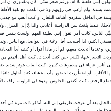
قولون إنني طفلة بلا أم. ورغم صغر سنِّي، كان بمقدوري أن أدرك
مت بشدة. ولم أرغب في رؤيتهم ولا في اللعب مع بقية الأطفا
يسة في الداخل بمفردي أشاهد التلفاز، أو كنت ألعب مع جدتي
 لاحقًا، عندما بلغتُ سن الدراسة، أعادني والدايَّ إلى المنزل. ول
أُحيِّي الناس، كانت أمي تقول إنني بطيئة الفهم، ولستُ بنفس 
ينقصني الكثير، لذا أصبحت أقل رغبة في التواصل مع الناس. وتد
، وعندما أتحدث معهم، لم أدرِ ماذا أقول أو كيف أبدأ المحادثة.
أردت التعبير عنها، لكنني حين كنت أتحدث، كنت أظل أتمتم من
ى أناس غرباء في مجموعات كبيرة، كنت أصاب بتوتر شديد حتى 
 الأقارب أو اضطُررت لحضور مأدبة عشاء، كنت أحاول دائمًا ت
طع الرفض، كنت أكتفي بالجلوس بهدوء في الزاوية، أراقب الآ
 الحال بعد أن عرفت طريقي إلى الله. أتذكر ذات مرة في أحد 
ناك 50 أو 60 شخصًا حاضرين. فتملَّكني شعور بالرهبة على الفور، ومع وجود 