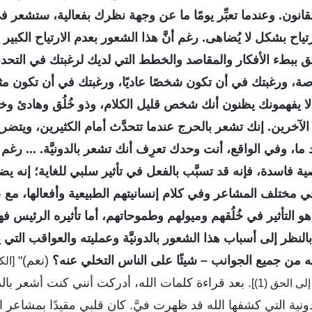
القانون. وعندما تعبِّر يومًا ما عن وجهة نظرك بفعالية، ستشعر 
اح بشكل لا يُضاهى. رغم أنَّ هذا الشعور بعدم الارتياح الكبير يت
نق ببطء الأفكار والمقاصد والخطط التي لديك لرغبتك في التح
خاصة، ورغبتك في أن تكون شخصًا عاديًا، ورغبتك في أن تكون
ا يفهمونك يظنون أنك شخص قليل الكلام، وذو خُلُق وهادئ 
لآخرين. إنك تشعر بالحرج عندما تتحدَّث أمام الكثيرين، ويتض
ا، وفي الواقع، أنت وحدك تعرِف أنك تشعر بالدونيَّة. ... رغم 
فاسدة، فإنه قد تسبَّب بالفعل في تأثير سلبي للغاية؛ إنه يضر 
في مختلف المشاعر وفي كلام إنسانيتهم الطبيعية وأفعالها، م
 هو التأثير في خُلُقهم وميولهم وطموحاتهم، أما تأثيره الرئيس فه
النظر إلى أسباب هذا الشعور بالدونيَّة وعمليته والعواقب التي 
يه من جميع الجوانب – شيئًا على الناس التخلي عنه؟
(نعم)"
. بعد قراءة كلمات الله، أدركت أنني كنت أشعر بالدون
 الحق (1)]
نية التي كشفها الله قد ظهرت فيَّ. كان قلبي مقيدًا بمشاعر ا