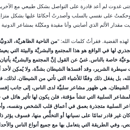
ية، حتى غدوت لم أعد قادرة على التواصل بشكل طبيعي مع الآ
 وحكمتُ على نفسي بالسلب وأصدرتُ أحكامًا عليها بشكل متزا
يت مقدار الألم الذي أصابني وأنا مقيدة ومكبَّلة بمشاعر الدونية 
 لهذه القضية. فقرأتُ كلمات الله: "
من الناحية الظاهريَّة، الدوني
ذري لها في الواقع هو هذا المجتمع والبشريَّة والبيئة التي يعي
عيَّة خاصة بالناس. غنيٌ عن القول إنَّ المجتمع والبشريَّة يأتي
ت سيطرة الشرير، وقد أفسدَها الشيطان بشدَّة، ولا يُمكِن لأحد أن
الله، بل يفعَل ذلك وفقًا للأشياء التي تأتي من الشيطان. لذلك، ف
مور الشيطان، هي ظهور مشاعر سلبيَّة لدى الناس، إلى جانب إف
مشاعر السلبية التي تنشأ مؤقتة، فلن يكون لها تأثير هائل في
اعر السلبية متجذرة بعمق في أعماق قلب الشخص ونفسه، وأ
كان غير قادر تمامًا على نسيانها أو التخلُّص منها، فسوف يؤثر
ص، وفي الطريقة التي يتعامل بها مع جميع أنواع الناس والأحدا