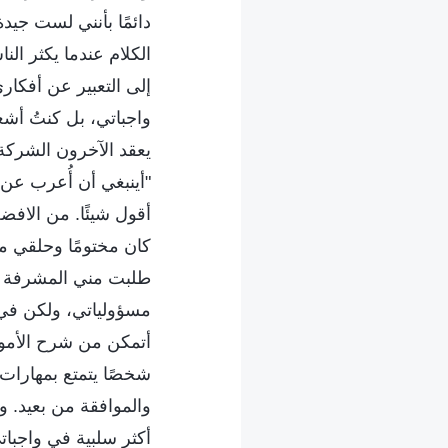
دائمًا بأنني لست جي
الكلام عندما يكثر ال
إلى التعبير عن أفكاري
واجباتي، بل كنتُ أش
يعقد الآخرون الشركة.
"أينبغي أن أُعرب عن
أقول شيئًا. من الافضل 
كان مختومًا وحلقي م
طلبت مني المشرفة أن 
مسؤولياتي، ولكن في ك
أتمكن من شرح الأمور 
شخصًا يتمتع بمهارات 
والموافقة من بعيد. و
أكثر سلبية في واجباتي